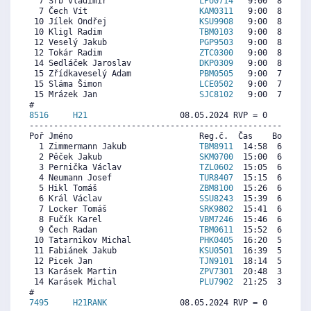
  7 Srb Vladimír                   
LPU0714
   9:00  8609  7
  7 Čech Vít                       
KAM0311
   9:00  8609  8
 10 Jílek Ondřej                   
KSU9908
   9:00  8353  7
 10 Kligl Radim                    
TBM0103
   9:00  8353  7
 12 Veselý Jakub                   
PGP9503
   9:00  8182  8
 12 Tokár Radim                    
ZTC0300
   9:00  8182  7
 14 Sedláček Jaroslav              
DKP0309
   9:00  8011  7
 15 Zřídkaveselý Adam              
PBM0505
   9:00  7925  7
 15 Sláma Šimon                    
LCE0502
   9:00  7925  7
 15 Mrázek Jan                     
SJC8102
   9:00  7925  8
8516     
H21
                   08.05.2024 RVP = 0     IP =
----------------------------------------------------------
Poř Jméno                          Reg.č.  Čas    Body  Ra
  1 Zimmermann Jakub               
TBM8911
  14:58  6384  7
  2 Pěček Jakub                    
SKM0700
  15:00  6370  3
  3 Pernička Václav                
TZL0602
  15:05  6335  5
  4 Neumann Josef                  
TUR8407
  15:15  6264  6
  5 Hikl Tomáš                     
ZBM8100
  15:26  6186  2
  6 Král Václav                    
SSU8243
  15:39  6094  6
  7 Locker Tomáš                   
SRK9802
  15:41  6080  5
  8 Fučík Karel                    
VBM7246
  15:46  6045  2
  9 Čech Radan                     
TBM0611
  15:52  6003   
 10 Tatarnikov Michal              
PHK0405
  16:20  5805  5
 11 Fabiánek Jakub                 
KSU0501
  16:39  5671   
 12 Picek Jan                      
TJN9101
  18:14  5000  2
 13 Karásek Martin                 
ZPV7301
  20:48  3912   
 14 Karásek Michal                 
PLU7902
  21:25  3651   
7495     
H21RANK
               08.05.2024 RVP = 0     IP =