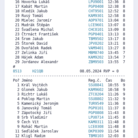
 16 Hovorka Lukáš                  
LPU9001
  12:36  8808  7
 17 Kabát Martin                   
PGP0408
  12:38  8780  7
 18 Hledík Jakub                   
CHT9501
  12:52  8584  7
 19 Rusý Tomáš                     
KAM9301
  12:58  8500  8
 20 Mielec Jaromír                 
AOP9701
  13:04  8416  7
 21 Mudrák Štěpán                  
LCE9601
  13:07  8374  7
 22 Švadlena Michal                
CHC0101
  13:09  8346  8
 23 Čtrnáct František              
PGP0401
  13:13  8291  6
 24 Šrom Jakub                     
TBM9502
  13:17  8235  7
 25 Štorek David                   
JPV0202
  13:21  8179  6
 26 Dvořáček Radek                 
VAM9401
  13:27  8095  6
 27 Zelinka Jiří                   
MBM8740
  13:45  7843  7
 28 Hájek Adam                     
KAM9202
  13:54  7717  6
 29 Jordanov Alexandr              
ZBM9503
  13:55  7703  7
8513     
H21QB
                 08.05.2024 RVP = 0     IP =
----------------------------------------------------------
Poř Jméno                          Reg.č.  Čas    Body  Ra
  1 Král Vojtěch                   
SSU8841
  10:55  9565  9
  2 Glonek Jakub                   
KAM9602
  10:58  9523  9
  3 Richtr Lukáš                   
ZTC0204
  11:26  9127  8
  4 Poklop Martin                  
SSU8802
  11:32  9043  8
  5 Kamenický Jeroným              
TUR9549
  11:36  8986  8
  6 Janovský Tomáš                 
PGP0101
  11:37  8972  8
  7 Zápotocký Jiří                 
PGP0808
  11:43  8887  7
  8 Srb Vladimír                   
LPU0714
  11:45  8859  7
  9 Čech Vít                       
KAM0311
  11:48  8817  8
  9 Roháč Martin                   
LCE0308
  11:48  8817  7
 11 Sedláček Jaroslav              
DKP0309
  11:54  8732  7
 12 Kligl Radim                    
TBM0103
  12:03  8605  7