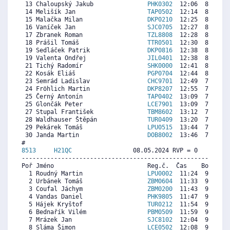
 13 Chaloupský Jakub               
PHK0302
  12:06  8563  8
 14 Melišík Jan                    
TAP0502
  12:14  8450  4
 15 Malačka Milan                  
DKP0210
  12:25  8295  8
 16 Vaníček Jan                    
SJC0705
  12:27  8266  6
 17 Zbranek Roman                  
TZL8808
  12:28  8252  7
 18 Prášil Tomáš                   
TTR0501
  12:30  8224  7
 19 Sedláček Patrik                
DKP0816
  12:38  8111  7
 19 Valenta Ondřej                 
JIL0401
  12:38  8111  7
 21 Tichý Radomír                  
SHK0000
  12:41  8069  7
 22 Kosák Eliáš                    
PGP0704
  12:44  8026   
 23 Semrád Ladislav                
CHC9701
  12:49  7956  7
 24 Fröhlich Martin                
DKP8207
  12:55  7871  7
 25 Černý Antonín                  
TAP0402
  13:09  7674  6
 25 Glončák Peter                  
LCE7901
  13:09  7674  6
 27 Stupal František               
TBM8602
  13:12  7631  6
 28 Waldhauser Štěpán              
TUR0409
  13:20  7518  7
 29 Pekárek Tomáš                  
LPU0515
  13:44  7180   
 30 Janda Martin                   
DOB8002
  13:46  7151  6
8513     
H21QC
                 08.05.2024 RVP = 0     IP =
----------------------------------------------------------
Poř Jméno                          Reg.č.  Čas    Body  Ra
  1 Roudný Martin                  
LPU0002
  11:24  9630  9
  2 Urbánek Tomáš                  
ZBM0604
  11:33  9507  3
  3 Coufal Jáchym                  
ZBM0200
  11:43  9369  8
  4 Vandas Daniel                  
PHK9805
  11:47  9315  9
  5 Hájek Kryštof                  
TUR0212
  11:54  9219  8
  6 Bednařík Vilém                 
PBM0509
  11:59  9150  7
  7 Mrázek Jan                     
SJC8102
  12:04  9082  8
  8 Sláma Šimon                    
LCE0502
  12:08  9027  7