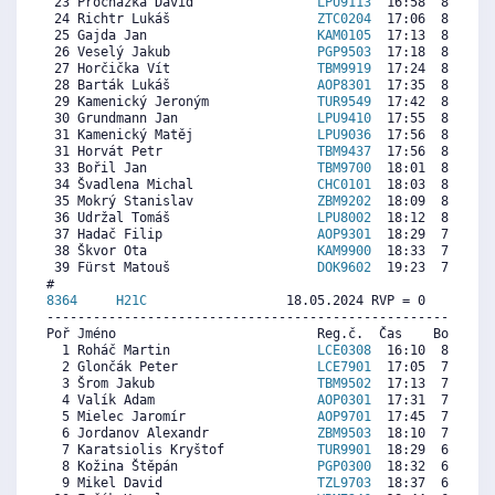
 23 Procházka David                
LPU9113
  16:58  8953  8
 24 Richtr Lukáš                   
ZTC0204
  17:06  8863  8
 25 Gajda Jan                      
KAM0105
  17:13  8784  7
 26 Veselý Jakub                   
PGP9503
  17:18  8727  8
 27 Horčička Vít                   
TBM9919
  17:24  8660  8
 28 Barták Lukáš                   
AOP8301
  17:35  8535   
 29 Kamenický Jeroným              
TUR9549
  17:42  8456  8
 30 Grundmann Jan                  
LPU9410
  17:55  8309  8
 31 Kamenický Matěj                
LPU9036
  17:56  8298  8
 31 Horvát Petr                    
TBM9437
  17:56  8298  9
 33 Bořil Jan                      
TBM9700
  18:01  8242  8
 34 Švadlena Michal                
CHC0101
  18:03  8219  8
 35 Mokrý Stanislav                
ZBM9202
  18:09  8151  8
 36 Udržal Tomáš                   
LPU8002
  18:12  8117  8
 37 Hadač Filip                    
AOP9301
  18:29  7925  8
 38 Škvor Ota                      
KAM9900
  18:33  7880  8
 39 Fürst Matouš                   
DOK9602
  19:23  7315  8
8364     
H21C
                  18.05.2024 RVP = 0     IP =
----------------------------------------------------------
Poř Jméno                          Reg.č.  Čas    Body  Ra
  1 Roháč Martin                   
LCE0308
  16:10  8066  7
  2 Glončák Peter                  
LCE7901
  17:05  7643  6
  3 Šrom Jakub                     
TBM9502
  17:13  7582  7
  4 Valík Adam                     
AOP0301
  17:31  7443  7
  5 Mielec Jaromír                 
AOP9701
  17:45  7336  7
  6 Jordanov Alexandr              
ZBM9503
  18:10  7143  7
  7 Karatsiolis Kryštof            
TUR9901
  18:29  6997  6
  8 Kožina Štěpán                  
PGP0300
  18:32  6974  6
  9 Mikel David                    
TZL9703
  18:37  6936  7