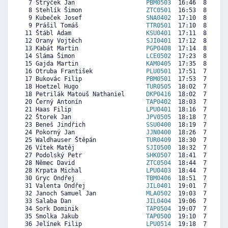
  7 Strýček Jan                    
PBM0503
  16:46  8461  7
  8 Stehlík Šimon                  
ZTC0501
  16:53  8397  7
  9 Kubeček Josef                  
SNA0402
  17:10  8244  7
  9 Prášil Tomáš                   
TTR0501
  17:10  8244  7
 11 Štábl Adam                     
KSU0401
  17:11  8235  7
 12 Orany Vojtěch                  
SJI0401
  17:12  8226  7
 13 Kabát Martin                   
PGP0408
  17:14  8208  7
 14 Sláma Šimon                    
LCE0502
  17:23  8126  7
 15 Gajda Martin                   
KAM0405
  17:35  8018  8
 16 Otruba František               
PLU0501
  17:51  7873  3
 17 Bukovác Filip                  
PBM0501
  17:53  7855  1
 18 Hoetzel Hugo                   
TUR0505
  18:02  7774   
 18 Petrilák Matouš Nathaniel      
DKP0416
  18:02  7774  7
 20 Černý Antonín                  
TAP0402
  18:03  7765  6
 21 Haas Filip                     
LPU0401
  18:16  7647  7
 22 Štorek Jan                     
JPV0505
  18:18  7629  4
 23 Beneš Jindřich                 
SSU0400
  18:19  7620  7
 24 Pokorný Jan                    
JJN0400
  18:26  7557  7
 25 Waldhauser Štěpán              
TUR0409
  18:30  7521  7
 26 Vítek Matěj                    
SJI0500
  18:32  7503  6
 27 Podolský Petr                  
SHK0507
  18:41  7421   
 28 Němec David                    
ZTC0504
  18:44  7394  6
 28 Krpata Michal                  
LPU0403
  18:44  7394  6
 30 Gryc Ondřej                    
TBM0406
  18:51  7331  6
 31 Valenta Ondřej                 
JIL0401
  19:01  7240  7
 32 Janoch Samuel Jan              
MLA0502
  19:03  7222  5
 33 Salaba Dan                     
JIL0404
  19:06  7195  7
 34 Sork Dominik                   
TAP0504
  19:07  7186  3
 35 Smolka Jakub                   
TAP0500
  19:10  7159  5
 36 Jelínek Filip                  
LPU0514
  19:18  7087  3