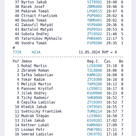
 37 Byrtus Jakub                   
SIT0502
  19:40  6888  1
 38 Racek Josef                    
ZBM0400
  19:46  6834  3
 39 Pekárek Tomáš                  
LPU0515
  19:47  6825   
 40 Čtrnáct František              
PGP0401
  20:02  6689  6
 40 Doušek Tomáš                   
TBM0401
  20:02  6689  6
 42 Zakouřil Matyáš                
VSP0400
  20:36  6382  6
 43 Bartaloš Matyáš                
PGP0503
  20:53  6228  2
 44 Sobota Ondřej                  
ZTC0502
  21:46  5749  2
 45 Tatarnikov Mykhailo            
PHK0405
  22:17  5469  5
 46 Vondra Tomáš                   
FSP0500
  29:35  1510   
7729     
H21A
                  11.05.2024 RVP = 0     IP =
----------------------------------------------------------
Poř Jméno                          Reg.č.  Čas    Body  Ra
  1 Roháč Martin                   
LCE0308
  15:18  8796  7
  2 Zbranek Roman                  
TZL8808
  16:06  8367  7
  3 Šafka Sebastian                
KAM0101
  16:08  8349  7
  4 Tokár Radim                    
ZTC0300
  16:10  8331  7
  5 Melišík Martin                 
TAP0200
  16:12  8313  8
  6 Panovec Kryštof                
LCE0011
  16:17  8269  7
  7 Jílek Ondřej                   
KSU9908
  16:23  8215  7
  8 Tichý Radomír                  
SHK0000
  16:52  7955  7
  8 Čepička Ladislav               
ZTC0303
  16:52  7955  6
 10 Hledík Jakub                   
CHT9501
  16:55  7929  7
 11 Světnický František            
TUR0214
  16:57  7911  7
 12 Mudrák Štěpán                  
LCE9601
  16:58  7902  7
 13 Jílek Jakub                    
KSU9202
  17:02  7866  7
 14 Kettner Lukáš                  
KAM9403
  17:09  7803  7
 15 Losman Petr                    
PHK7901
  17:11  7785  8
 16 Semrád Ladislav                
CHC9701
  17:18  7723  7