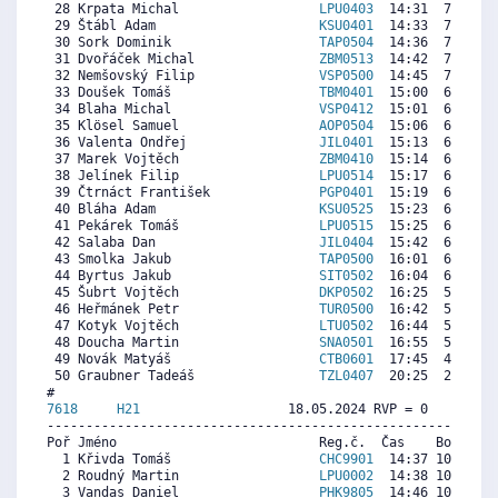
 28 Krpata Michal                  
LPU0403
  14:31  7230  6
 29 Štábl Adam                     
KSU0401
  14:33  7206  7
 30 Sork Dominik                   
TAP0504
  14:36  7169  3
 31 Dvořáček Michal                
ZBM0513
  14:42  7095   
 32 Nemšovský Filip                
VSP0500
  14:45  7058  2
 33 Doušek Tomáš                   
TBM0401
  15:00  6873  6
 34 Blaha Michal                   
VSP0412
  15:01  6861  6
 35 Klösel Samuel                  
AOP0504
  15:06  6799   
 36 Valenta Ondřej                 
JIL0401
  15:13  6713  7
 37 Marek Vojtěch                  
ZBM0410
  15:14  6701  7
 38 Jelínek Filip                  
LPU0514
  15:17  6664  3
 39 Čtrnáct František              
PGP0401
  15:19  6639  6
 40 Bláha Adam                     
KSU0525
  15:23  6590  4
 41 Pekárek Tomáš                  
LPU0515
  15:25  6565   
 42 Salaba Dan                     
JIL0404
  15:42  6356  7
 43 Smolka Jakub                   
TAP0500
  16:01  6122  5
 44 Byrtus Jakub                   
SIT0502
  16:04  6085  1
 45 Šubrt Vojtěch                  
DKP0502
  16:25  5826   
 46 Heřmánek Petr                  
TUR0500
  16:42  5617  1
 47 Kotyk Vojtěch                  
LTU0502
  16:44  5592  4
 48 Doucha Martin                  
SNA0501
  16:55  5457  5
 49 Novák Matyáš                   
CTB0601
  17:45  4841  4
 50 Graubner Tadeáš                
TZL0407
  20:25  2870  2
7618     
H21
                   18.05.2024 RVP = 0     IP =
----------------------------------------------------------
Poř Jméno                          Reg.č.  Čas    Body  Ra
  1 Křivda Tomáš                   
CHC9901
  14:37 10458 10
  2 Roudný Martin                  
LPU0002
  14:38 10446  9
  3 Vandas Daniel                  
PHK9805
  14:46 10352  9