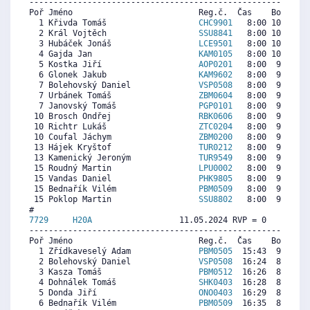
----------------------------------------------------------
Poř Jméno                          Reg.č.  Čas    Body  Ra
  1 Křivda Tomáš                   
CHC9901
   8:00 10338 10
  2 Král Vojtěch                   
SSU8841
   8:00 10247  9
  3 Hubáček Jonáš                  
LCE9501
   8:00 10155  9
  4 Gajda Jan                      
KAM0105
   8:00 10064  7
  5 Kostka Jiří                    
AOP0201
   8:00  9973  8
  6 Glonek Jakub                   
KAM9602
   8:00  9882  9
  7 Bolehovský Daniel              
VSP0508
   8:00  9790  8
  7 Urbánek Tomáš                  
ZBM0604
   8:00  9790  3
  7 Janovský Tomáš                 
PGP0101
   8:00  9790  8
 10 Brosch Ondřej                  
RBK0606
   8:00  9517  2
 10 Richtr Lukáš                   
ZTC0204
   8:00  9517  8
 10 Coufal Jáchym                  
ZBM0200
   8:00  9517  8
 13 Hájek Kryštof                  
TUR0212
   8:00  9243  8
 13 Kamenický Jeroným              
TUR9549
   8:00  9243  8
 15 Roudný Martin                  
LPU0002
   8:00  9061  9
 15 Vandas Daniel                  
PHK9805
   8:00  9061  9
 15 Bednařík Vilém                 
PBM0509
   8:00  9061  7
 15 Poklop Martin                  
SSU8802
   8:00  9061  8
7729     
H20A
                  11.05.2024 RVP = 0     IP =
----------------------------------------------------------
Poř Jméno                          Reg.č.  Čas    Body  Ra
  1 Zřídkaveselý Adam              
PBM0505
  15:43  9030  7
  2 Bolehovský Daniel              
VSP0508
  16:24  8660  8
  3 Kasza Tomáš                    
PBM0512
  16:26  8641  1
  4 Dohnálek Tomáš                 
SHK0403
  16:28  8623  8
  5 Donda Jiří                     
ONO0403
  16:29  8614  8
  6 Bednařík Vilém                 
PBM0509
  16:35  8560  7