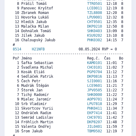
  8 Prášil Tomáš                   
TTR0501
  12:18  8782  7
  9 Panovec Kryštof                
LCE0011
  12:19  8769  7
 10 Zbranek Roman                  
TZL8808
  12:20  8757  7
 11 Hovorka Lukáš                  
LPU9001
  12:32  8606  7
 12 Hledík Jakub                   
CHT9501
  12:35  8569  7
 13 Malačka Milan                  
DKP0210
  12:50  8381  8
 14 Dohnálek Tomáš                 
SHK0403
  13:09  8143  8
 15 Jílek Jakub                    
KSU9202
  13:10  8131  7
 16 Chaloupský Jakub               
PHK0302
  14:15  7317  8
8514     
H21NFB
                08.05.2024 RVP = 0     IP =
----------------------------------------------------------
Poř Jméno                          Reg.č.  Čas    Body  Ra
  1 Šafka Sebastian                
KAM0101
  11:01  7998  7
  2 Švadlena Michal                
CHC0101
  11:02  7986  8
  3 Kosák Eliáš                    
PGP0704
  11:12  7866   
  4 Sedláček Patrik                
DKP0816
  11:13  7854  7
  5 Čech Petr                      
SJI0001
  11:16  7818  7
  6 Mudrák Štěpán                  
LCE9601
  11:21  7759  7
  7 Štorek Jan                     
JPV0505
  11:22  7747  4
  7 Tichý Radomír                  
SHK0000
  11:22  7747  7
  9 Mielec Jaromír                 
AOP9701
  11:24  7723  7
 10 Srb Vladimír                   
LPU7818
  11:29  7663  7
 11 Skvortcov Yurii                
PHK0411
  11:34  7603  7
 12 Ondráček Radim                 
EKP7414
  11:41  7520  6
 13 Semrád Ladislav                
CHC9701
  11:42  7508  7
 14 Fröhlich Martin                
DKP8207
  11:48  7436  7
 15 Valenta Ondřej                 
JIL0401
  11:59  7304  7
 16 Šrom Jakub                     
TBM9502
  12:19  7065  7