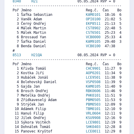
8340     
H21
                   05.05.2024 RVP = 0     IP =
----------------------------------------------------------
Poř Jméno                          Reg.č.  Čas    Body  Ra
  1 Šafka Sebastian                
KAM0101
  18:16  6683  7
  2 Vaněk Adam                     
OPI0100
  21:02  5846  5
  3 Černý Ondřej                   
EKP8511
  21:13  5790  6
  4 Málek Martin                   
CST8902
  22:48  5311  5
  5 Málek Martin                   
CST6501
  25:23  4529  2
  6 Brossaud Yan                   
VCB0000
  25:33  4479  1
  7 Šafka Daniel                   
KAM9105
  29:40  3232  4
  8 Benda Daniel                   
VCB0100
  47:38     0   
8513     
H21QA
                 08.05.2024 RVP = 0     IP =
----------------------------------------------------------
Poř Jméno                          Reg.č.  Čas    Body  Ra
  1 Křivda Tomáš                   
CHC9901
  11:27  9773 10
  2 Kostka Jiří                    
AOP0201
  11:34  9675  8
  3 Hubáček Jonáš                  
LCE9501
  11:38  9619  9
  4 Bolehovský Daniel              
VSP0508
  11:39  9605  8
  5 Gajda Jan                      
KAM0105
  11:40  9591  7
  6 Brosch Ondřej                  
RBK0606
  11:46  9507  2
  7 Metelka Ondřej                 
PHK0101
  11:51  9437  8
  8 Zřídkaveselý Adam              
PBM0505
  11:53  9409  7
  9 Strýček Jan                    
PBM0503
  12:09  9185  7
 10 Adámek Filip                   
TBM0101
  12:10  9171  8
 11 Hanuš Filip                    
VRL0604
  12:11  9157  6
 12 Jílek Ondřej                   
KSU9908
  12:16  9087  7
 13 Sýkora Vojtěch                 
LCE9801
  12:19  9046  8
 14 Dohnálek Tomáš                 
SHK0403
  12:28  8920  8
 15 Panovec Kryštof                
LCE0011
  12:29  8906  7