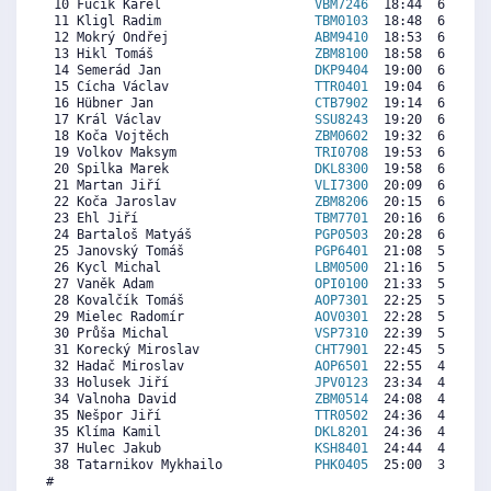
 10 Fučík Karel                    
VBM7246
  18:44  6882  2
 11 Kligl Radim                    
TBM0103
  18:48  6851  7
 12 Mokrý Ondřej                   
ABM9410
  18:53  6813  7
 13 Hikl Tomáš                     
ZBM8100
  18:58  6774  2
 14 Semerád Jan                    
DKP9404
  19:00  6759  5
 15 Cícha Václav                   
TTR0401
  19:04  6728  5
 16 Hübner Jan                     
CTB7902
  19:14  6651  6
 17 Král Václav                    
SSU8243
  19:20  6605  6
 18 Koča Vojtěch                   
ZBM0602
  19:32  6513  2
 19 Volkov Maksym                  
TRI0708
  19:53  6351   
 20 Spilka Marek                   
DKL8300
  19:58  6313  4
 21 Martan Jiří                    
VLI7300
  20:09  6228  6
 22 Koča Jaroslav                  
ZBM8206
  20:15  6182  1
 23 Ehl Jiří                       
TBM7701
  20:16  6174  6
 24 Bartaloš Matyáš                
PGP0503
  20:28  6082  2
 25 Janovský Tomáš                 
PGP6401
  21:08  5774  6
 26 Kycl Michal                    
LBM0500
  21:16  5713   
 27 Vaněk Adam                     
OPI0100
  21:33  5582  5
 28 Kovalčík Tomáš                 
AOP7301
  22:25  5182  5
 29 Mielec Radomír                 
AOV0301
  22:28  5159  2
 30 Průša Michal                   
VSP7310
  22:39  5074  2
 31 Korecký Miroslav               
CHT7901
  22:45  5028   
 32 Hadač Miroslav                 
AOP6501
  22:55  4951  4
 33 Holusek Jiří                   
JPV0123
  23:34  4651  4
 34 Valnoha David                  
ZBM0514
  24:08  4390   
 35 Nešpor Jiří                    
TTR0502
  24:36  4174  1
 35 Klíma Kamil                    
DKL8201
  24:36  4174  3
 37 Hulec Jakub                    
KSH8401
  24:44  4113  2
 38 Tatarnikov Mykhailo            
PHK0405
  25:00  3990  5