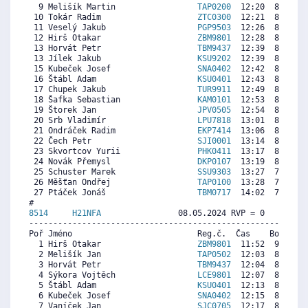
  9 Melišík Martin                 
TAP0200
  12:20  8862  8
 10 Tokár Radim                    
ZTC0300
  12:21  8849  7
 11 Veselý Jakub                   
PGP9503
  12:26  8780  8
 12 Hirš Otakar                    
ZBM9801
  12:28  8753  8
 13 Horvát Petr                    
TBM9437
  12:39  8602  9
 13 Jílek Jakub                    
KSU9202
  12:39  8602  7
 15 Kubeček Josef                  
SNA0402
  12:42  8561  7
 16 Štábl Adam                     
KSU0401
  12:43  8547  7
 17 Chupek Jakub                   
TUR9911
  12:49  8465  8
 18 Šafka Sebastian                
KAM0101
  12:53  8410  7
 19 Štorek Jan                     
JPV0505
  12:54  8396  4
 20 Srb Vladimír                   
LPU7818
  13:01  8301  7
 21 Ondráček Radim                 
EKP7414
  13:06  8232  6
 22 Čech Petr                      
SJI0001
  13:14  8122  7
 23 Skvortcov Yurii                
PHK0411
  13:17  8081  7
 24 Novák Přemysl                  
DKP0107
  13:19  8054  6
 25 Schuster Marek                 
SSU9303
  13:27  7944  6
 26 Měšťan Ondřej                  
TAP0100
  13:28  7930  7
 27 Ptáček Jonáš                   
TBM0717
  14:02  7465  3
8514     
H21NFA
                08.05.2024 RVP = 0     IP =
----------------------------------------------------------
Poř Jméno                          Reg.č.  Čas    Body  Ra
  1 Hirš Otakar                    
ZBM9801
  11:52  9107  8
  2 Melišík Jan                    
TAP0502
  12:03  8970  4
  3 Horvát Petr                    
TBM9437
  12:04  8957  9
  4 Sýkora Vojtěch                 
LCE9801
  12:07  8920  8
  5 Štábl Adam                     
KSU0401
  12:13  8844  7
  6 Kubeček Josef                  
SNA0402
  12:15  8819  7
  7 Vaníček Jan                    
SJC0705
  12:17  8794  6