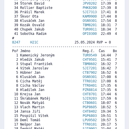
 34 Štorek David                   
JPV0202
  17:39  8304  6
 34 Rollier Baptiste               
PHK8200
  17:39  8304  8
 36 Prášil Marek                   
SJI7313
  17:41  8281  8
 37 Škvor Ota                      
KAM9900
  17:44  8245  8
 38 Klusáček Jan                   
OSN9301
  17:54  8127  7
 39 Kozák Osvald                   
TBM8201
  18:31  7689  8
 40 Chupek Jakub                   
TUR9911
  18:34  7653  8
 41 Sobotka Radim                  
OPI0300
  22:49  4635  6
8247     
H21C
                  25.05.2024 RVP = 0     IP =
----------------------------------------------------------
Poř Jméno                          Reg.č.  Čas    Body  Ra
  1 Kamenický Jeroným              
TUR9549
  14:44  7980  8
  2 Hledík Jakub                   
CHT9501
  15:41  7522  7
  3 Stupal František               
TBM8602
  16:32  7113  6
  4 Vítek Jaroslav                 
SJI7201
  16:42  7032  6
  5 Hübner Jan                     
CTB7902
  16:52  6952  6
  6 Klusáček Jan                   
OSN9301
  17:00  6888  7
  6 Cícha Matěj                    
TTR0102
  17:00  6888  6
  8 Cícha Václav                   
TTR0401
  17:35  6607  5
  8 Hladílek Jan                   
PZR8814
  17:35  6607  4
 10 Krejsa Jan                     
CHT8701
  17:44  6535  6
 11 Škrabánek Matěj                
SJI9203
  17:59  6414  5
 12 Novák Matyáš                   
CTB0601
  18:07  6350  4
 13 Vlach Martin                   
PGP8605
  18:52  5989  4
 14 Jansa Jiří                     
CHT8402
  19:34  5652   
 15 Pospíšil Vítek                 
PGP6803
  19:51  5515  3
 16 Deml Tomáš                     
LPU9502
  19:57  5467  5
 17 Nešpor Jan                     
TTR0101
  20:17  5306  2
 18 Šenkýř Matěj                   
SJI9902
  21:04  4929   