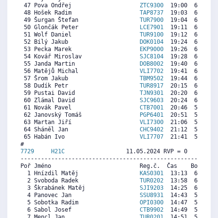
 47 Pova Ondřej                    
ZTC9300
  19:00  6810  6
 48 Hošek Radim                    
TAP8737
  19:03  6784  5
 49 Šurgan Štefan                  
TUR7900
  19:04  6775  6
 50 Glončák Peter                  
LCE7901
  19:11  6712  6
 51 Wolf Daniel                    
TUR9100
  19:12  6703  7
 52 Bílý Jakub                     
DOK0104
  19:24  6596  6
 53 Pecka Marek                    
EKP9000
  19:26  6578  6
 54 Kovář Miroslav                 
SJC8104
  19:28  6560  6
 55 Janda Martin                   
DOB8002
  19:40  6453  6
 56 Matějů Michal                  
VLI7702
  19:41  6444  6
 57 Šrom Jakub                     
TBM9502
  19:44  6417  7
 58 Dudík Petr                     
TUR8917
  20:15  6140  6
 59 Pustai David                   
TJN9301
  20:20  6095  6
 60 Zlámal David                   
SJC9603
  20:24  6059  6
 61 Novák Pavel                    
CTB7001
  20:46  5862  6
 62 Janovský Tomáš                 
PGP6401
  20:51  5818  6
 63 Martan Jiří                    
VLI7300
  21:06  5683  6
 64 Sháněl Jan                     
CHC9402
  21:12  5630  7
 65 Habán Ivo                      
VLI7707
  21:41  5370  7
7729     
H21C
                  11.05.2024 RVP = 0     IP =
----------------------------------------------------------
Poř Jméno                          Reg.č.  Čas    Body  Ra
  1 Hnízdil Matěj                  
KAS0301
  13:13  6653  5
  2 Svoboda Radek                  
TUR0202
  13:58  6309  5
  3 Škrabánek Matěj                
SJI9203
  14:25  6103  5
  4 Panovec Jan                    
SSU8931
  14:43  5965  4
  5 Sobotka Radim                  
OPI0300
  14:47  5935  6
  6 Sabol Josef                    
CTB9902
  14:49  5919  2
  7 Mencl Jan                      
TUR0201
  14:51  5904  4