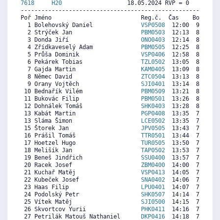
7618     
H20
                   18.05.2024 RVP = 0     IP =
----------------------------------------------------------
Poř Jméno                          Reg.č.  Čas    Body  Ra
  1 Bolehovský Daniel              
VSP0508
  12:00  9090  8
  2 Strýček Jan                    
PBM0503
  12:13  8930  7
  3 Donda Jiří                     
ONO0403
  12:14  8918  8
  4 Zřídkaveselý Adam              
PBM0505
  12:25  8782  7
  5 Průša Dominik                  
VSP0406
  12:58  8376  8
  6 Pekárek Tobias                 
TZL0502
  13:05  8290  5
  7 Gajda Martin                   
KAM0405
  13:09  8240  8
  8 Němec David                    
ZTC0504
  13:13  8191  6
  9 Orany Vojtěch                  
SJI0401
  13:14  8179  7
 10 Bednařík Vilém                 
PBM0509
  13:21  8093  7
 11 Bukovác Filip                  
PBM0501
  13:26  8031  1
 12 Dohnálek Tomáš                 
SHK0403
  13:28  8006  8
 13 Kabát Martin                   
PGP0408
  13:35  7920  7
 13 Sláma Šimon                    
LCE0502
  13:35  7920  7
 15 Štorek Jan                     
JPV0505
  13:43  7822  4
 16 Prášil Tomáš                   
TTR0501
  13:44  7809  7
 17 Hoetzel Hugo                   
TUR0505
  13:50  7735   
 18 Melišík Jan                    
TAP0502
  13:53  7698  4
 19 Beneš Jindřich                 
SSU0400
  13:57  7649  7
 20 Racek Josef                    
ZBM0400
  14:00  7612  3
 21 Kuchař Matěj                   
VSP0413
  14:05  7551  5
 22 Kubeček Josef                  
SNA0402
  14:06  7538  7
 23 Haas Filip                     
LPU0401
  14:07  7526  7
 24 Podolský Petr                  
SHK0507
  14:14  7440   
 25 Vítek Matěj                    
SJI0500
  14:15  7427  6
 26 Skvortcov Yurii                
PHK0411
  14:16  7415  7
 27 Petrilák Matouš Nathaniel      
DKP0416
  14:18  7390  7