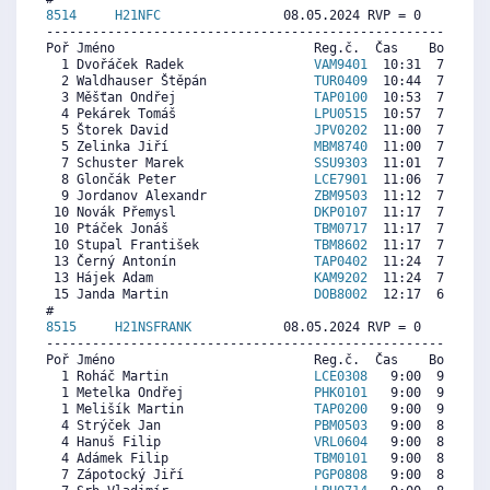
8514     
H21NFC
                08.05.2024 RVP = 0     IP =
----------------------------------------------------------
Poř Jméno                          Reg.č.  Čas    Body  Ra
  1 Dvořáček Radek                 
VAM9401
  10:31  7999  6
  2 Waldhauser Štěpán              
TUR0409
  10:44  7840  7
  3 Měšťan Ondřej                  
TAP0100
  10:53  7730  7
  4 Pekárek Tomáš                  
LPU0515
  10:57  7681   
  5 Štorek David                   
JPV0202
  11:00  7644  6
  5 Zelinka Jiří                   
MBM8740
  11:00  7644  7
  7 Schuster Marek                 
SSU9303
  11:01  7632  6
  8 Glončák Peter                  
LCE7901
  11:06  7571  6
  9 Jordanov Alexandr              
ZBM9503
  11:12  7497  7
 10 Novák Přemysl                  
DKP0107
  11:17  7436  6
 10 Ptáček Jonáš                   
TBM0717
  11:17  7436  3
 10 Stupal František               
TBM8602
  11:17  7436  6
 13 Černý Antonín                  
TAP0402
  11:24  7351  6
 13 Hájek Adam                     
KAM9202
  11:24  7351  6
 15 Janda Martin                   
DOB8002
  12:17  6703  6
8515     
H21NSFRANK
            08.05.2024 RVP = 0     IP =
----------------------------------------------------------
Poř Jméno                          Reg.č.  Čas    Body  Ra
  1 Roháč Martin                   
LCE0308
   9:00  9123  7
  1 Metelka Ondřej                 
PHK0101
   9:00  9123  8
  1 Melišík Martin                 
TAP0200
   9:00  9123  8
  4 Strýček Jan                    
PBM0503
   9:00  8866  7
  4 Hanuš Filip                    
VRL0604
   9:00  8866  6
  4 Adámek Filip                   
TBM0101
   9:00  8866  8
  7 Zápotocký Jiří                 
PGP0808
   9:00  8609  7