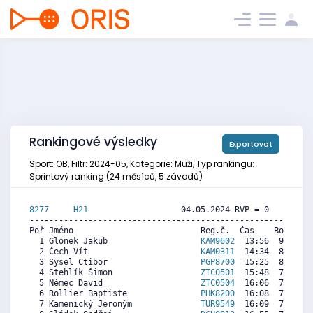
Rankingové výsledky
Exportovat
Sport: OB, Filtr: 2024-05, Kategorie: Muži, Typ rankingu:
Sprintový ranking (24 měsíců, 5 závodů)
8277     
H21
                   04.05.2024 RVP = 0     IP =
----------------------------------------------------------
Poř Jméno                          Reg.č.  Čas    Body  Ra
  1 Glonek Jakub                   
KAM9602
  13:56  9093  9
  2 Čech Vít                       
KAM0311
  14:34  8718  8
  3 Sysel Ctibor                   
PGP8700
  15:25  8214  7
  4 Stehlík Šimon                  
ZTC0501
  15:48  7987  7
  5 Němec David                    
ZTC0504
  16:06  7809  6
  6 Rollier Baptiste               
PHK8200
  16:08  7789  8
  7 Kamenický Jeroným              
TUR9549
  16:09  7779  8