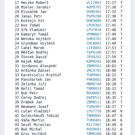
 17 Heczko Robert                  
VLI7801
  17:27  7642  8
 18 Mielec Jaromír                 
AOP9701
  17:30  7616  7
 19 Klusáček Jan                   
OSN9301
  17:32  7598  7
 20 Janas Petr                     
PGP0200
  17:38  7544  7
 21 Koštejn Vít                    
DOK9800
  17:39  7535  6
 22 Kos Tomáš                      
LPU9303
  17:45  7481  7
 23 Srb Vladimír                   
LPU7818
  17:46  7472  7
 24 Kamaryt Tomáš                  
VPM8807
  17:49  7446  6
 24 Netuka Vojtěch                 
SHK9701
  17:49  7446  7
 24 Grundman Vojtěch               
CHC8801
  17:49  7446  7
 27 Cahel Marek                    
LCE8803
  17:53  7410  7
 28 Měšťan Ondřej                  
TAP0100
  17:57  7374  7
 29 Štorek David                   
JPV0202
  17:59  7356  6
 30 Hájek Adam                     
KAM9202
  18:00  7347  6
 31 Jordanov Alexandr              
ZBM9503
  18:02  7329  7
 32 Hrdinka Daniel                 
VRL9701
  18:08  7276  6
 33 Karatsiolis Kryštof            
TUR9901
  18:22  7150  6
 34 Panchártek Jan                 
PHK8802
  18:26  7115  6
 35 Zelinka Jiří                   
MBM8740
  18:28  7097  7
 36 Bořil Tomáš                    
TBM8833
  18:31  7070  7
 37 Buk Petr                       
ROU0001
  18:35  7034  7
 37 Černý Ondřej                   
EKP8511
  18:35  7034  6
 39 Drábek Jan                     
ZBM8511
  18:37  7016  6
 39 Neumann Josef                  
TUR8407
  18:37  7016  6
 41 Lučan Vladimír                 
LPU7710
  18:40  6989  7
 42 Goldschmidt Tobiáš             
TBM0005
  18:47  6927  7
 43 Váňa Martin                    
TUR8401
  18:49  6909  6
 43 Seidl Miroslav                 
RIC7407
  18:49  6909  6
 45 Buk Michal                     
ROU9601
  18:52  6882  7
 46 Gryc Vojtěch                   
TBM0106
  18:59  6819  7