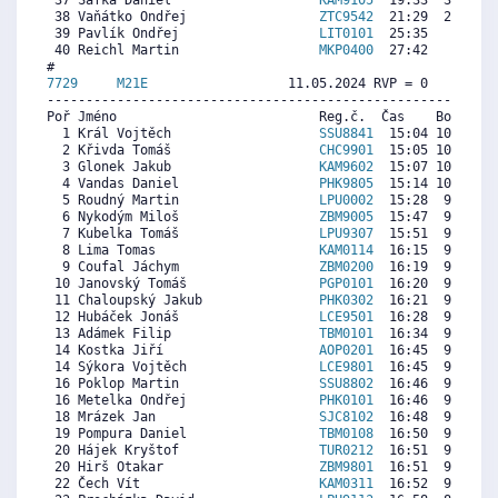
 37 Šafka Daniel                   
KAM9105
  19:33  3750  4
 38 Vaňátko Ondřej                 
ZTC9542
  21:29  2864  1
 39 Pavlík Ondřej                  
LIT0101
  25:35   985   
 40 Reichl Martin                  
MKP0400
  27:42    15   
7729     
M21E
                  11.05.2024 RVP = 0     IP =
----------------------------------------------------------
Poř Jméno                          Reg.č.  Čas    Body  Ra
  1 Král Vojtěch                   
SSU8841
  15:04 10241  9
  2 Křivda Tomáš                   
CHC9901
  15:05 10230 10
  3 Glonek Jakub                   
KAM9602
  15:07 10207  9
  4 Vandas Daniel                  
PHK9805
  15:14 10128  9
  5 Roudný Martin                  
LPU0002
  15:28  9970  9
  6 Nykodým Miloš                  
ZBM9005
  15:47  9755  9
  7 Kubelka Tomáš                  
LPU9307
  15:51  9710  8
  8 Lima Tomas                     
KAM0114
  16:15  9439  5
  9 Coufal Jáchym                  
ZBM0200
  16:19  9394  8
 10 Janovský Tomáš                 
PGP0101
  16:20  9382  8
 11 Chaloupský Jakub               
PHK0302
  16:21  9371  8
 12 Hubáček Jonáš                  
LCE9501
  16:28  9292  9
 13 Adámek Filip                   
TBM0101
  16:34  9224  8
 14 Kostka Jiří                    
AOP0201
  16:45  9100  8
 14 Sýkora Vojtěch                 
LCE9801
  16:45  9100  8
 16 Poklop Martin                  
SSU8802
  16:46  9089  8
 16 Metelka Ondřej                 
PHK0101
  16:46  9089  8
 18 Mrázek Jan                     
SJC8102
  16:48  9066  8
 19 Pompura Daniel                 
TBM0108
  16:50  9044  8
 20 Hájek Kryštof                  
TUR0212
  16:51  9032  8
 20 Hirš Otakar                    
ZBM9801
  16:51  9032  8
 22 Čech Vít                       
KAM0311
  16:52  9021  8