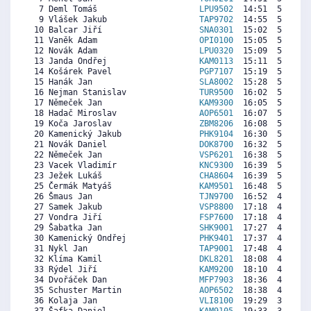
  7 Deml Tomáš                     
LPU9502
  14:51  5904  5
  9 Vlášek Jakub                   
TAP9702
  14:55  5874  5
 10 Balcar Jiří                    
SNA0301
  15:02  5820  5
 11 Vaněk Adam                     
OPI0100
  15:05  5797  5
 12 Novák Adam                     
LPU0320
  15:09  5767  5
 13 Janda Ondřej                   
KAM0113
  15:11  5751  2
 14 Košárek Pavel                  
PGP7107
  15:19  5690  6
 15 Hanák Jan                      
SLA8002
  15:28  5621  5
 16 Nejman Stanislav               
TUR9500
  16:02  5362  5
 17 Němeček Jan                    
KAM9300
  16:05  5339  4
 18 Hadač Miroslav                 
AOP6501
  16:07  5324  4
 19 Koča Jaroslav                  
ZBM8206
  16:08  5316  1
 20 Kamenický Jakub                
PHK9104
  16:30  5148   
 21 Novák Daniel                   
DOK8700
  16:32  5133  3
 22 Němeček Jan                    
VSP6201
  16:38  5087  4
 23 Vacek Vladimír                 
KNC9300
  16:39  5079  3
 23 Ježek Lukáš                    
CHA8604
  16:39  5079  5
 25 Čermák Matyáš                  
KAM9501
  16:48  5010  1
 26 Šmaus Jan                      
TJN9700
  16:52  4980  5
 27 Samek Jakub                    
VSP8800
  17:18  4781  3
 27 Vondra Jiří                    
FSP7600
  17:18  4781  4
 29 Šabatka Jan                    
SHK9001
  17:27  4713  4
 30 Kamenický Ondřej               
PHK9401
  17:37  4636   
 31 Nykl Jan                       
TAP9001
  17:48  4552  1
 32 Klíma Kamil                    
DKL8201
  18:08  4399  3
 33 Rýdel Jiří                     
KAM9200
  18:10  4384  3
 34 Dvořáček Dan                   
MFP7903
  18:36  4186  4
 35 Schuster Martin                
AOP6502
  18:38  4170   
 36 Kolaja Jan                     
VLI8100
  19:29  3781  3