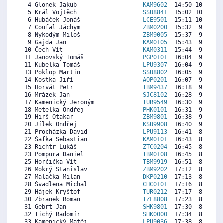
  4 Glonek Jakub                   
KAM9602
  14:50 10304  9
  5 Král Vojtěch                   
SSU8841
  15:02 10162  9
  6 Hubáček Jonáš                  
LCE9501
  15:11 10056  9
  7 Coufal Jáchym                  
ZBM0200
  15:32  9807  8
  8 Nykodým Miloš                  
ZBM9005
  15:37  9748  9
  9 Gajda Jan                      
KAM0105
  15:43  9677  7
 10 Čech Vít                       
KAM0311
  15:44  9665  8
 11 Janovský Tomáš                 
PGP0101
  16:04  9429  8
 11 Kubelka Tomáš                  
LPU9307
  16:04  9429  8
 13 Poklop Martin                  
SSU8802
  16:05  9417  8
 14 Kostka Jiří                    
AOP0201
  16:07  9393  8
 15 Horvát Petr                    
TBM9437
  16:18  9263  9
 16 Mrázek Jan                     
SJC8102
  16:28  9145  8
 17 Kamenický Jeroným              
TUR9549
  16:30  9121  8
 18 Metelka Ondřej                 
PHK0101
  16:31  9109  8
 19 Hirš Otakar                    
ZBM9801
  16:38  9026  8
 20 Jílek Ondřej                   
KSU9908
  16:40  9003  7
 21 Procházka David                
LPU9113
  16:41  8991  8
 22 Šafka Sebastian                
KAM0101
  16:43  8967  7
 23 Richtr Lukáš                   
ZTC0204
  16:45  8943  8
 23 Pompura Daniel                 
TBM0108
  16:45  8943  8
 25 Horčička Vít                   
TBM9919
  16:51  8872  8
 26 Mokrý Stanislav                
ZBM9202
  17:12  8624  8
 27 Malačka Milan                  
DKP0210
  17:13  8612  8
 28 Švadlena Michal                
CHC0101
  17:16  8576  8
 29 Hájek Kryštof                  
TUR0212
  17:17  8565  8
 30 Zbranek Roman                  
TZL8808
  17:23  8494  7
 31 Gebrt Jan                      
SHK9801
  17:30  8411  7
 32 Tichý Radomír                  
SHK0000
  17:34  8363  7
 33 Kamenický Matěj                
LPU9036
  17:38  8316  8