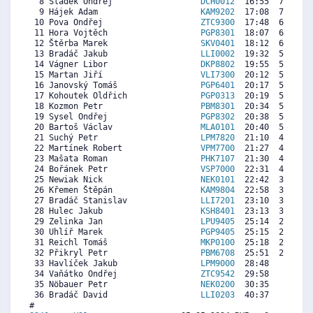
  8 Sládek Ondřej                  
DCH0012
  16:55  7325  5
  9 Hájek Adam                     
KAM9202
  17:08  7197  6
 10 Pova Ondřej                    
ZTC9300
  17:48  6802  6
 11 Hora Vojtěch                   
PGP8301
  18:07  6614  5
 12 Štěrba Marek                   
SKV0401
  18:12  6564  2
 13 Bradáč Jakub                   
LLI0002
  19:32  5774  5
 14 Vágner Libor                   
DKP8802
  19:55  5547  4
 15 Martan Jiří                    
VLI7300
  20:12  5379  6
 16 Janovský Tomáš                 
PGP6401
  20:17  5330  6
 17 Kohoutek Oldřich               
PGP0313
  20:19  5310  6
 18 Kozmon Petr                    
PBM8301
  20:34  5162  1
 19 Sysel Ondřej                   
PGP8302
  20:38  5123  5
 20 Bartoš Václav                  
MLA0101
  20:40  5103   
 21 Suchý Petr                     
LPM7820
  21:10  4807  5
 22 Martínek Robert                
VPM7700
  21:27  4639   
 23 Mašata Roman                   
PHK7107
  21:30  4609  4
 24 Bořánek Petr                   
VSP7000
  22:31  4007  4
 25 Newiak Nick                    
NEK0101
  22:42  3898  1
 26 Křemen Štěpán                  
KAM9804
  22:58  3740  2
 27 Bradáč Stanislav               
LLI7201
  23:10  3621  1
 28 Hulec Jakub                    
KSH8401
  23:13  3592  2
 29 Zelinka Jan                    
LPU9405
  25:14  2397  2
 30 Uhlíř Marek                    
PGP9405
  25:15  2387  3
 31 Reichl Tomáš                   
MKP0100
  25:18  2357  1
 32 Přikryl Petr                   
PBM6708
  25:51  2031  5
 33 Havlíček Jakub                 
LPM9000
  28:48   283   
 34 Vaňátko Ondřej                 
ZTC9542
  29:58     0  1
 35 Nöbauer Petr                   
NEK0200
  30:35     0   
 36 Bradáč David                   
LLI0203
  40:37     0  2