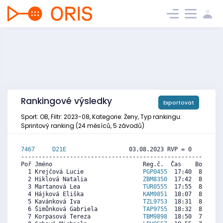
Rankingové výsledky
Exportovat
Sport: OB, Filtr: 2023-08, Kategorie: Ženy, Typ rankingu:
Sprintový ranking (24 měsíců, 5 závodů)
7467     
D21E
                  03.08.2023 RVP = 0     IP =
----------------------------------------------------------
Poř Jméno                          Reg.č.  Čas    Body  Ra
  1 Krejčová Lucie                 
PGP0455
  17:40  8547  7
  2 Hiklová Natalia                
ZBM8350
  17:42  8531  8
  3 Martanová Lea                  
TUR0555
  17:55  8427  7
  4 Hájková Eliška                 
KAM9851
  18:07  8331  8
  5 Kavánková Iva                  
TZL9753
  18:31  8140  8
  6 Šimůnková Gabriela             
TAP9755
  18:32  8132  8
  7 Korpasová Tereza               
TBM9898
  18:50  7988  8