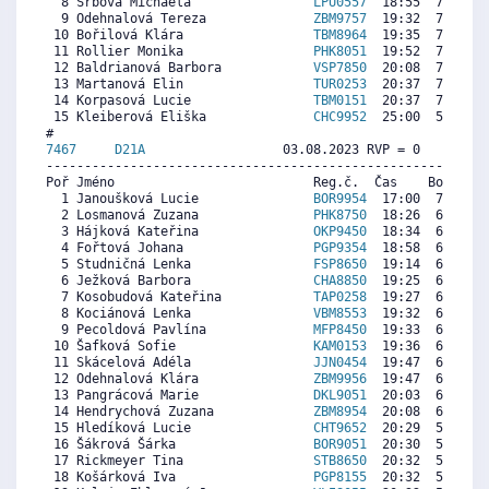
  8 Srbová Michaela                
LPU0557
  18:55  7948  6
  9 Odehnalová Tereza              
ZBM9757
  19:32  7653  8
 10 Bořilová Klára                 
TBM8964
  19:35  7629  7
 11 Rollier Monika                 
PHK8051
  19:52  7494  8
 12 Baldrianová Barbora            
VSP7850
  20:08  7366  7
 13 Martanová Elin                 
TUR0253
  20:37  7135  7
 14 Korpasová Lucie                
TBM0151
  20:37  7135  7
 15 Kleiberová Eliška              
CHC9952
  25:00  5037  6
7467     
D21A
                  03.08.2023 RVP = 0     IP =
----------------------------------------------------------
Poř Jméno                          Reg.č.  Čas    Body  Ra
  1 Janoušková Lucie               
BOR9954
  17:00  7212  3
  2 Losmanová Zuzana               
PHK8750
  18:26  6668  6
  3 Hájková Kateřina               
OKP9450
  18:34  6618  7
  4 Fořtová Johana                 
PGP9354
  18:58  6466  5
  5 Studničná Lenka                
FSP8650
  19:14  6365  6
  6 Ježková Barbora                
CHA8850
  19:25  6295  5
  7 Kosobudová Kateřina            
TAP0258
  19:27  6282  5
  8 Kociánová Lenka                
VBM8553
  19:32  6251  6
  9 Pecoldová Pavlína              
MFP8450
  19:33  6244  6
 10 Šafková Sofie                  
KAM0153
  19:36  6225  2
 11 Skácelová Adéla                
JJN0454
  19:47  6156  6
 12 Odehnalová Klára               
ZBM9956
  19:47  6156  5
 13 Pangrácová Marie               
DKL9051
  20:03  6055  6
 14 Hendrychová Zuzana             
ZBM8954
  20:08  6023  5
 15 Hledíková Lucie                
CHT9652
  20:29  5890  5
 16 Šákrová Šárka                  
BOR9051
  20:30  5884  5
 17 Rickmeyer Tina                 
STB8650
  20:32  5871  2
 18 Košárková Iva                  
PGP8155
  20:32  5871  5