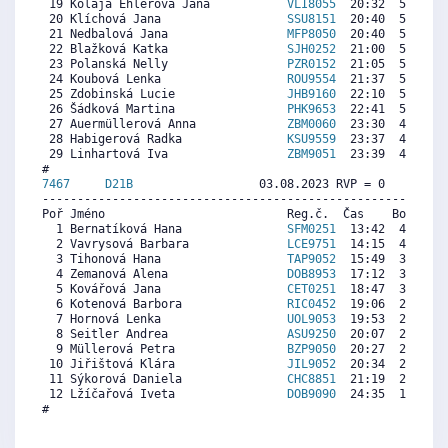
 19 Kolaja Ehlerová Jana           
VLI8055
  20:32  5871  6
 20 Klíchová Jana                  
SSU8151
  20:40  5820  6
 21 Nedbalová Jana                 
MFP8050
  20:40  5820  5
 22 Blažková Katka                 
SJH0252
  21:00  5694  6
 23 Polanská Nelly                 
PZR0152
  21:05  5662  5
 24 Koubová Lenka                  
ROU9554
  21:37  5460  4
 25 Zdobinská Lucie                
JHB9160
  22:10  5251  5
 26 Šádková Martina                
PHK9653
  22:41  5055  1
 27 Auermüllerová Anna             
ZBM0060
  23:30  4745   
 28 Habigerová Radka               
KSU9559
  23:37  4701  4
 29 Linhartová Iva                 
ZBM9051
  23:39  4688  4
7467     
D21B
                  03.08.2023 RVP = 0     IP =
----------------------------------------------------------
Poř Jméno                          Reg.č.  Čas    Body  Ra
  1 Bernatíková Hana               
SFM0251
  13:42  4479  3
  2 Vavrysová Barbara              
LCE9751
  14:15  4320  4
  3 Tihonová Hana                  
TAP9052
  15:49  3866  4
  4 Zemanová Alena                 
DOB8953
  17:12  3466   
  5 Kovářová Jana                  
CET0251
  18:47  3008  3
  6 Kotenová Barbora               
RIC0452
  19:06  2916  1
  7 Hornová Lenka                  
UOL9053
  19:53  2690  3
  8 Seitler Andrea                 
ASU9250
  20:07  2622  3
  9 Müllerová Petra                
BZP9050
  20:27  2526  2
 10 Jiřištová Klára                
JIL9052
  20:34  2492  1
 11 Sýkorová Daniela               
CHC8851
  21:19  2275  1
 12 Lžíčařová Iveta                
DOB9090
  24:35  1330   
#
