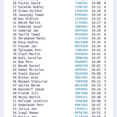
 26 Pustai David                   
TJN9301
  19:08  6256  5
 27 Paleček Ondřej                 
STH0105
  19:13  6220  3
 28 Šišma Vojtěch                  
LPU0204
  19:18  6185  5
 29 Janovský Tomáš                 
PGP6401
  19:19  6178  6
 30 Kos Oldřich                    
LPU9302
  19:25  6135  2
 31 Málek Martin                   
CST8902
  19:27  6120  5
 32 Kubeček Josef                  
SNA0402
  19:29  6106  1
 33 Semerád Jan                    
DKP9404
  19:29  6106  4
 34 Vavřík Tomáš                   
MOV0004
  19:31  6092  5
 35 Škrabánek Matěj                
SJI9203
  19:32  6085  5
 36 Pova Ondřej                    
KRL9304
  19:33  6078  5
 37 Fousek Jan                     
MOV9100
  19:34  6070  5
 38 Žaloudek Petr                  
JJN8304
  19:41  6021  5
 39 Vlach Martin                   
PGP8605
  19:41  6021  5
 40 Koča Jaroslav                  
ZBM8206
  19:47  5978   
 41 Buk Petr                       
ROU0001
  19:49  5963  6
 42 Novák Daniel                   
DOK8700
  20:01  5878  3
 43 Hadač Miroslav                 
AOP6501
  20:01  5878  5
 44 Šimík Daniel                   
ROZ6900
  20:06  5842  4
 45 Ritter Aleš                    
ONO7401
  20:10  5814  6
 46 Nejman Stanislav               
TUR9500
  20:12  5799  4
 47 Spilka Marek                   
DKL8300
  20:14  5785  4
 48 Ransdorf Jakub                 
TAP9805
  20:14  5785   
 49 Pražák Jiří                    
ZBP7800
  20:30  5671  5
 50 Hejna Martin                   
TAP8101
  20:38  5614  4
 51 Kořínek Jindřich               
TUR8406
  20:40  5600  6
 52 Kadeřávek Petr                 
PHK7605
  20:47  5550  3
 53 Jurica Jan                     
LPU9611
  20:53  5507  2
 54 Siegl Roman                    
MFP6700
  20:55  5492  4
 55 Kolaja Jan                     
VLI8100
  20:58  5471  3