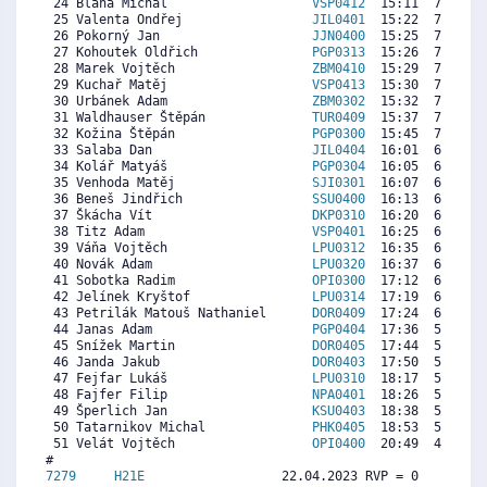
 24 Blaha Michal                   
VSP0412
  15:11  7403  1
 25 Valenta Ondřej                 
JIL0401
  15:22  7293  2
 26 Pokorný Jan                    
JJN0400
  15:25  7263  4
 27 Kohoutek Oldřich               
PGP0313
  15:26  7253  5
 28 Marek Vojtěch                  
ZBM0410
  15:29  7222   
 29 Kuchař Matěj                   
VSP0413
  15:30  7212   
 30 Urbánek Adam                   
ZBM0302
  15:32  7192  6
 31 Waldhauser Štěpán              
TUR0409
  15:37  7142  1
 32 Kožina Štěpán                  
PGP0300
  15:45  7062  6
 33 Salaba Dan                     
JIL0404
  16:01  6902  2
 34 Kolář Matyáš                   
PGP0304
  16:05  6862  5
 35 Venhoda Matěj                  
SJI0301
  16:07  6842  6
 36 Beneš Jindřich                 
SSU0400
  16:13  6782  5
 37 Škácha Vít                     
DKP0310
  16:20  6712  6
 38 Titz Adam                      
VSP0401
  16:25  6662   
 39 Váňa Vojtěch                   
LPU0312
  16:35  6561  5
 40 Novák Adam                     
LPU0320
  16:37  6541  5
 41 Sobotka Radim                  
OPI0300
  17:12  6191  3
 42 Jelínek Kryštof                
LPU0314
  17:19  6121  6
 43 Petrilák Matouš Nathaniel      
DOR0409
  17:24  6070  5
 44 Janas Adam                     
PGP0404
  17:36  5950  1
 45 Snížek Martin                  
DOR0405
  17:44  5870  2
 46 Janda Jakub                    
DOR0403
  17:50  5810   
 47 Fejfar Lukáš                   
LPU0310
  18:17  5540  5
 48 Fajfer Filip                   
NPA0401
  18:26  5449  2
 49 Šperlich Jan                   
KSU0403
  18:38  5329   
 50 Tatarnikov Michal              
PHK0405
  18:53  5179   
 51 Velát Vojtěch                  
OPI0400
  20:49  4017   
7279     
H21E
                  22.04.2023 RVP = 0     IP =