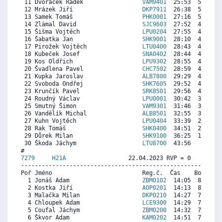
 11 Dvořáček Radek                 
VAM9401
  25:53  5572   
 12 Mrázek Jiří                    
DKP7911
  26:38  5317  5
 13 Samek Tomáš                    
PHK0001
  27:16  5102  5
 14 Zlámal David                   
SJC9603
  27:52  4899  7
 15 Šišma Vojtěch                  
LPU0204
  27:55  4882  5
 16 Šabatka Jan                    
SHK9001
  28:10  4797  4
 17 Pirožek Vojtěch                
LTU0400
  28:43  4610   
 18 Kubeček Josef                  
SNA0402
  28:44  4604  1
 19 Kos Oldřich                    
LPU9302
  28:55  4542  2
 20 Švadlena Pavel                 
CHC7502
  28:59  4519  5
 21 Kupka Jaroslav                 
ALB7800
  29:29  4349  4
 22 Svoboda Ondřej                 
SHK7605
  29:52  4219   
 23 Krunčík Pavel                  
SRK8501
  29:56  4197  1
 24 Roudný Václav                  
LPU0001
  30:42  3936  2
 25 Smutný Šimon                   
VAM9301
  31:46  3574   
 26 Vandělík Michal                
ALB8501
  32:55  3183  3
 27 Kuhn Vojtěch                   
LPU0404
  33:39  2934   
 28 Rak Tomáš                      
SHK0400
  34:51  2527   
 29 Důrek Milan                    
SHK9100
  36:25  1995  4
 30 Škoda Jáchym                   
LTU8700
  43:56     0   
7279     
H21A
                  22.04.2023 RVP = 0     IP =
----------------------------------------------------------
Poř Jméno                          Reg.č.  Čas    Body  Ra
  1 Jonáš Adam                     
ZBM0102
  14:05  8193  7
  2 Kostka Jiří                    
AOP0201
  14:13  8117  7
  3 Malačka Milan                  
DKP0210
  14:27  7985  7
  4 Chloupek Adam                  
LCE9300
  14:29  7966  7
  5 Coufal Jáchym                  
ZBM0200
  14:32  7937  7
  6 Škvor Adam                     
KAM0202
  14:51  7757  7