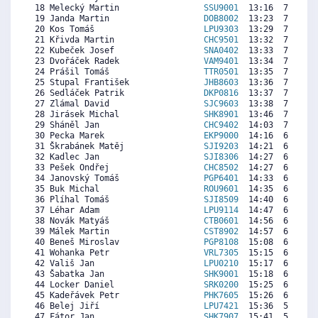
 18 Melecký Martin                 
SSU9001
  13:16  7594  8
 19 Janda Martin                   
DOB8002
  13:23  7510  7
 20 Kos Tomáš                      
LPU9303
  13:29  7439  7
 21 Křivda Martin                  
CHC9501
  13:32  7403  7
 22 Kubeček Josef                  
SNA0402
  13:33  7392  1
 23 Dvořáček Radek                 
VAM9401
  13:34  7380   
 24 Prášil Tomáš                   
TTR0501
  13:35  7368  7
 25 Stupal František               
JHB8603
  13:36  7356  2
 26 Sedláček Patrik                
DKP0816
  13:37  7344  4
 27 Zlámal David                   
SJC9603
  13:38  7332  7
 28 Jirásek Michal                 
SHK8901
  13:46  7237  5
 29 Sháněl Jan                     
CHC9402
  14:03  7035  6
 30 Pecka Marek                    
EKP9000
  14:16  6881  4
 31 Škrabánek Matěj                
SJI9203
  14:21  6821  5
 32 Kadlec Jan                     
SJI8306
  14:27  6750  4
 33 Pešek Ondřej                   
CHC8502
  14:27  6750  6
 34 Janovský Tomáš                 
PGP6401
  14:33  6679  6
 35 Buk Michal                     
ROU9601
  14:35  6655  6
 36 Plíhal Tomáš                   
SJI8509
  14:40  6596  3
 37 Léhar Adam                     
LPU9114
  14:47  6513  4
 38 Novák Matyáš                   
CTB0601
  14:56  6406  3
 39 Málek Martin                   
CST8902
  14:57  6394  5
 40 Beneš Miroslav                 
PGP8108
  15:08  6263  4
 41 Wohanka Petr                   
VRL7305
  15:15  6180  3
 42 Vališ Jan                      
LPU0210
  15:17  6156  4
 43 Šabatka Jan                    
SHK9001
  15:18  6144  4
 44 Locker Daniel                  
SRK0200
  15:25  6061  3
 45 Kadeřávek Petr                 
PHK7605
  15:26  6049  3
 46 Belej Jiří                     
LPU7421
  15:36  5931   
 47 Fátor Jan                      
SHK7907
  15:41  5871   