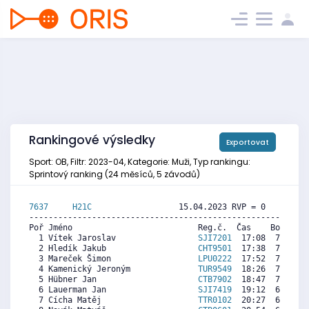
Rankingové výsledky
Exportovat
Sport: OB, Filtr: 2023-04, Kategorie: Muži, Typ rankingu:
Sprintový ranking (24 měsíců, 5 závodů)
7637     
H21C
                  15.04.2023 RVP = 0     IP =
----------------------------------------------------------
Poř Jméno                          Reg.č.  Čas    Body  Ra
  1 Vítek Jaroslav                 
SJI7201
  17:08  7874  7
  2 Hledík Jakub                   
CHT9501
  17:38  7654  7
  3 Mareček Šimon                  
LPU0222
  17:52  7552  7
  4 Kamenický Jeroným              
TUR9549
  18:26  7304  8
  5 Hübner Jan                     
CTB7902
  18:47  7150  6
  6 Lauerman Jan                   
SJI7419
  19:12  6967  4
  7 Cícha Matěj                    
TTR0102
  20:27  6419  6