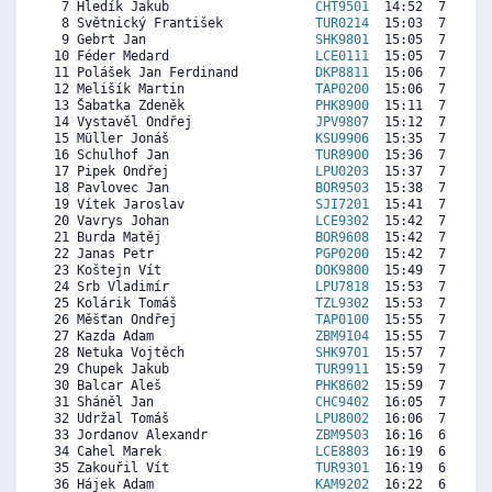
  7 Hledík Jakub                   
CHT9501
  14:52  7748  7
  8 Světnický František            
TUR0214
  15:03  7644  7
  9 Gebrt Jan                      
SHK9801
  15:05  7625  7
 10 Féder Medard                   
LCE0111
  15:05  7625  3
 11 Polášek Jan Ferdinand          
DKP8811
  15:06  7615  7
 12 Melišík Martin                 
TAP0200
  15:06  7615  7
 13 Šabatka Zdeněk                 
PHK8900
  15:11  7568  7
 14 Vystavěl Ondřej                
JPV9807
  15:12  7559  6
 15 Müller Jonáš                   
KSU9906
  15:35  7341  7
 16 Schulhof Jan                   
TUR8900
  15:36  7331  5
 17 Pipek Ondřej                   
LPU0203
  15:37  7322  7
 18 Pavlovec Jan                   
BOR9503
  15:38  7312  6
 19 Vítek Jaroslav                 
SJI7201
  15:41  7284  7
 20 Vavrys Johan                   
LCE9302
  15:42  7274  6
 21 Burda Matěj                    
BOR9608
  15:42  7274  7
 22 Janas Petr                     
PGP0200
  15:42  7274  7
 23 Koštejn Vít                    
DOK9800
  15:49  7208  6
 24 Srb Vladimír                   
LPU7818
  15:53  7170  6
 25 Kolárik Tomáš                  
TZL9302
  15:53  7170  7
 26 Měšťan Ondřej                  
TAP0100
  15:55  7151  6
 27 Kazda Adam                     
ZBM9104
  15:55  7151  6
 28 Netuka Vojtěch                 
SHK9701
  15:57  7132  7
 29 Chupek Jakub                   
TUR9911
  15:59  7113  5
 30 Balcar Aleš                    
PHK8602
  15:59  7113  6
 31 Sháněl Jan                     
CHC9402
  16:05  7057  6
 32 Udržal Tomáš                   
LPU8002
  16:06  7047  7
 33 Jordanov Alexandr              
ZBM9503
  16:16  6952  7
 34 Cahel Marek                    
LCE8803
  16:19  6924  7
 35 Zakouřil Vít                   
TUR9301
  16:19  6924  5
 36 Hájek Adam                     
KAM9202
  16:22  6895  6