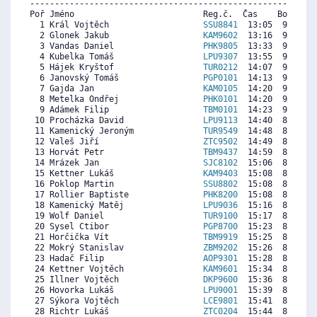
----------------------------------------------------------
Poř Jméno                          Reg.č.  Čas    Body  Ra
  1 Král Vojtěch                   
SSU8841
  13:05  9983  9
  2 Glonek Jakub                   
KAM9602
  13:16  9847  9
  3 Vandas Daniel                  
PHK9805
  13:33  9638  8
  4 Kubelka Tomáš                  
LPU9307
  13:55  9367  9
  5 Hájek Kryštof                  
TUR0212
  14:07  9220  7
  6 Janovský Tomáš                 
PGP0101
  14:13  9146  8
  7 Gajda Jan                      
KAM0105
  14:20  9060  8
  8 Metelka Ondřej                 
PHK0101
  14:20  9060  8
  9 Adámek Filip                   
TBM0101
  14:23  9023  8
 10 Procházka David                
LPU9113
  14:40  8813  8
 11 Kamenický Jeroným              
TUR9549
  14:48  8715  8
 12 Valeš Jiří                     
ZTC9502
  14:49  8703  8
 13 Horvát Petr                    
TBM9437
  14:59  8580  8
 14 Mrázek Jan                     
SJC8102
  15:06  8493  8
 15 Kettner Lukáš                  
KAM9403
  15:08  8469  8
 16 Poklop Martin                  
SSU8802
  15:08  8469  8
 17 Rollier Baptiste               
PHK8200
  15:08  8469  8
 18 Kamenický Matěj                
LPU9036
  15:16  8370  8
 19 Wolf Daniel                    
TUR9100
  15:17  8358  8
 20 Sysel Ctibor                   
PGP8700
  15:23  8284  7
 21 Horčička Vít                   
TBM9919
  15:25  8259  8
 22 Mokrý Stanislav                
ZBM9202
  15:26  8247  8
 23 Hadač Filip                    
AOP9301
  15:28  8223  8
 24 Kettner Vojtěch                
KAM9601
  15:34  8149  8
 25 Illner Vojtěch                 
DKP9600
  15:36  8124  7
 26 Hovorka Lukáš                  
LPU9001
  15:39  8087  7
 27 Sýkora Vojtěch                 
LCE9801
  15:41  8063  9
 28 Richtr Lukáš                   
ZTC0204
  15:44  8026  7