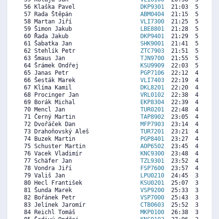
 56 Klaška Pavel                   
DKP9301
  21:03  5435  5
 57 Rada Štěpán                    
ABM0404
  21:15  5350   
 58 Martan Jiří                    
VLI7300
  21:25  5278  5
 59 Šimon Jakub                    
LBE8801
  21:28  5257  1
 60 Řada Jakub                     
DKP9401
  21:29  5250  2
 61 Šabatka Jan                    
SHK9001
  21:41  5164  4
 62 Stehlík Petr                   
ZTC7903
  21:51  5093  5
 63 Šmaus Jan                      
TJN9700
  21:55  5064  1
 64 Šrámek Ondřej                  
KSU9909
  22:03  5007  2
 65 Janas Petr                     
PGP7106
  22:12  4943  4
 66 Šesták Marek                   
VLI7403
  22:19  4893  5
 67 Klíma Kamil                    
DKL8201
  22:20  4886  2
 68 Procinger Jan                  
VRL0102
  22:38  4757   
 69 Borák Michal                   
EKP8304
  22:39  4750  3
 70 Mencl Jan                      
TUR0201
  22:48  4686  5
 71 Černý Martin                   
TAP8902
  23:05  4565   
 72 Dvořáček Dan                   
MFP7903
  23:14  4501  3
 73 Drahoňovský Aleš               
TUR7201
  23:21  4451  3
 74 Buzek Martin                   
PGP8401
  23:27  4408  3
 75 Schuster Martin                
AOP6502
  23:45  4279  1
 76 Vacek Vladimír                 
KNC9300
  23:48  4258  3
 77 Schäfer Jan                    
TZL9301
  23:52  4229  1
 78 Vondra Jiří                    
FSP7600
  23:57  4194  2
 79 Vališ Jan                      
LPU0210
  24:45  3851  4
 80 Hecl František                 
KSU0201
  25:07  3694  5
 81 Šunda Marek                    
VSP9200
  25:33  3509  2
 82 Bořánek Petr                   
VSP7000
  25:43  3437  4
 83 Jelínek Jaromír                
CTB0603
  25:52  3373   
 84 Reichl Tomáš                   
MKP0100
  26:38  3045  1