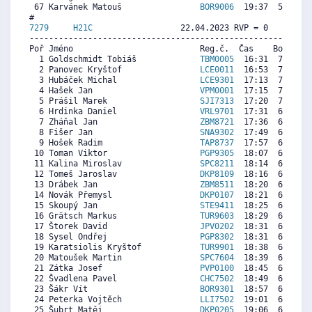
 67 Karvánek Matouš                
BOR9006
  19:37  5048  6
7279     
H21C
                  22.04.2023 RVP = 0     IP =
----------------------------------------------------------
Poř Jméno                          Reg.č.  Čas    Body  Ra
  1 Goldschmidt Tobiáš             
TBM0005
  16:31  7376  6
  2 Panovec Kryštof                
LCE0011
  16:53  7219  3
  3 Hubáček Michal                 
LCE9301
  17:13  7077  2
  4 Hašek Jan                      
VPM0001
  17:15  7062  1
  5 Prášil Marek                   
SJI7313
  17:20  7027  8
  6 Hrdinka Daniel                 
VRL9701
  17:31  6948  5
  7 Zháňal Jan                     
ZBM8721
  17:36  6913  5
  8 Fišer Jan                      
SNA9302
  17:49  6820  6
  9 Hošek Radim                    
TAP8737
  17:57  6763  2
 10 Toman Viktor                   
PGP9305
  18:07  6691  3
 11 Kalina Miroslav                
SPC8211
  18:14  6641  5
 12 Tomeš Jaroslav                 
DKP8109
  18:16  6627  6
 13 Drábek Jan                     
ZBM8511
  18:20  6599  6
 14 Novák Přemysl                  
DKP0107
  18:21  6591  4
 15 Skoupý Jan                     
STE9411
  18:25  6563   
 16 Grätsch Markus                 
TUR9603
  18:29  6534   
 17 Štorek David                   
JPV0202
  18:31  6520  5
 18 Sysel Ondřej                   
PGP8302
  18:31  6520  5
 19 Karatsiolis Kryštof            
TUR9901
  18:38  6470  4
 20 Matoušek Martin                
SPC7604
  18:39  6463  5
 21 Zátka Josef                    
PVP0100
  18:45  6420  6
 22 Švadlena Pavel                 
CHC7502
  18:49  6392  5
 23 Šákr Vít                       
BOR9301
  18:57  6335  5
 24 Peterka Vojtěch                
LLI7502
  19:01  6306  5
 25 Šubrt Matěj                    
DKP0205
  19:06  6270  3