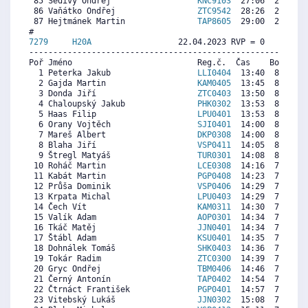
 85 Šedivý Ondřej                  
KNC9103
  27:06  2845  1
 86 Vaňátko Ondřej                 
ZTC9542
  28:26  2274   
 87 Hejtmánek Martin               
TAP8605
  29:00  2031   
7279     
H20A
                  22.04.2023 RVP = 0     IP =
----------------------------------------------------------
Poř Jméno                          Reg.č.  Čas    Body  Ra
  1 Peterka Jakub                  
LLI0404
  13:40  8314  2
  2 Gajda Martin                   
KAM0405
  13:45  8264   
  3 Donda Jiří                     
ZTC0403
  13:50  8214  2
  4 Chaloupský Jakub               
PHK0302
  13:53  8184  8
  5 Haas Filip                     
LPU0401
  13:53  8184   
  6 Orany Vojtěch                  
SJI0401
  14:00  8114  5
  7 Mareš Albert                   
DKP0308
  14:00  8114  7
  8 Blaha Jiří                     
VSP0411
  14:05  8064   
  9 Štregl Matyáš                  
TUR0301
  14:08  8034  7
 10 Roháč Martin                   
LCE0308
  14:16  7954  7
 11 Kabát Martin                   
PGP0408
  14:23  7884   
 12 Průša Dominik                  
VSP0406
  14:29  7824   
 13 Krpata Michal                  
LPU0403
  14:29  7824  2
 14 Čech Vít                       
KAM0311
  14:30  7814  7
 15 Valík Adam                     
AOP0301
  14:34  7773  7
 16 Tkáč Matěj                     
JJN0401
  14:34  7773  5
 17 Štábl Adam                     
KSU0401
  14:35  7763  1
 18 Dohnálek Tomáš                 
SHK0403
  14:36  7753  2
 19 Tokár Radim                    
ZTC0300
  14:39  7723  7
 20 Gryc Ondřej                    
TBM0406
  14:46  7653  1
 21 Černý Antonín                  
TAP0402
  14:54  7573  2
 22 Čtrnáct František              
PGP0401
  14:57  7543   
 23 Vitebský Lukáš                 
JJN0302
  15:08  7433  7