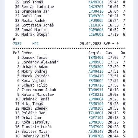
 29 Rusý Tomáš                     
KAM9301
  15:45  8013  8
 30 Semrád Ladislav                
CHC9701
  16:01  7816  8
 31 Grundmann Jan                  
LPU9410
  16:04  7779  7
 32 Bořil Jan                      
TBM9700
  16:21  7570  7
 33 Nožka Radek                    
LPU9005
  16:24  7533  8
 34 Gottstein Jonáš                
JIL0107
  16:30  7459  8
 35 Jonáš Martin                   
PGP9606
  16:52  7189  7
 36 Mudrák Štěpán                  
LCE9601
  17:19  6856  7
7587     
H21
                   29.04.2023 RVP = 0     IP =
----------------------------------------------------------
Poř Jméno                          Reg.č.  Čas    Body  Ra
  1 Doušek Tomáš                   
TBM0401
  17:05  7254   
  2 Jordanov Alexandr              
ZBM9503
  17:37  7037  7
  3 Urbánek Adam                   
ZBM0302
  17:39  7024  6
  4 Mokrý Ondřej                   
ABM9410
  17:51  6942  7
  5 Marek Vojtěch                  
ZBM0410
  17:51  6942   
  6 Koča Vojtěch                   
ZBM0602
  17:52  6935   
  7 Schwab Filip                   
TBM0710
  17:53  6929   
  8 Zimmermann Jakub               
TBM8911
  18:18  6759  6
  9 Kalina Miroslav                
SPC8211
  19:03  6454  5
 10 Urbánek Tomáš                  
ZBM0604
  19:23  6318   
 11 Hikl Tomáš                     
ZBM8100
  19:28  6284   
 12 Mazal Zdeněk                   
VBM8103
  19:53  6114  6
 13 Polášek Jan                    
TZL8601
  20:13  5979  5
 14 Drbal Jan                      
PGP7101
  20:18  5945  1
 15 Koča Jaroslav                  
ZBM8206
  20:26  5890   
 16 Finstrle Luděk                 
ZBM7902
  20:28  5877  5
 17 Seitler Milan                  
ASU9148
  20:43  5775  6
 18 Račanský Jiří                  
TBM0706
  20:44  5768   