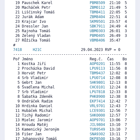
 19 Pauschek Karel                 
PBM8509
  21:10  5592  3
 20 Macháček Petr                  
ZBM0112
  21:49  5327  2
 21 Liščinský Tomáš                
TBM8411
  22:05  5218  1
 22 Jurák Adam                     
ZBM8404
  22:51  4906   
 23 Krajcar Ivo                    
SKM9501
  23:57  4458  2
 24 Dressler Jan                   
SBK7911
  24:49  4106  2
 25 Rajnoha Tomáš                  
UBM0303
  26:01  3617   
 26 Zelený Vladan                  
PBM0405
  26:49  3291   
 27 Růžička Tomáš                  
VBM8406
  35:47     0   
7418     
H21C
                  29.04.2023 RVP = 0     IP =
----------------------------------------------------------
Poř Jméno                          Reg.č.  Čas    Body  Ra
  1 Kostka Jiří                    
AOP0201
  11:55  8556  7
  2 Procházka David                
LPU9113
  11:56  8544  8
  3 Horvát Petr                    
TBM9437
  12:02  8472  8
  4 Srb Vladimír                   
LPU0714
  12:08  8401   
  5 Gebrt Jan                      
SHK9801
  12:13  8342  7
  6 Švadlena Michal                
CHC0101
  12:24  8211  7
  7 Srb Vladimír                   
LPU7818
  12:33  8104  6
  8 Šabatka Zdeněk                 
PHK8900
  12:38  8045  7
  9 Ondráček Radim                 
EKP7414
  12:42  7997  6
 10 Hrdinka Daniel                 
VRL9701
  12:43  7985  5
 11 Hubáček Michal                 
LCE9301
  12:56  7831  2
 12 Tichý Radomír                  
SHK0000
  12:57  7819  7
 13 Mielec Jaromír                 
AOP9701
  13:06  7712  7
 14 Hrouda Matěj                   
JIL9804
  13:10  7665  6
 15 Kamenický Jeroným              
TUR9549
  13:10  7665  8
 16 Fišer Jan                      
SNA9302
  13:11  7653  6
 17 Johanovský Tomáš               
DKP8500
  13:16  7594  5