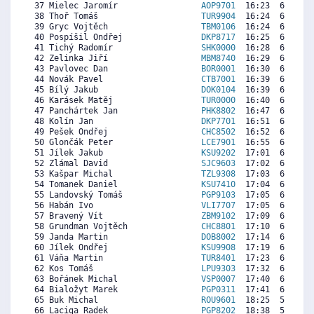
 37 Mielec Jaromír                 
AOP9701
  16:23  6886  7
 38 Thoř Tomáš                     
TUR9904
  16:24  6877  7
 39 Gryc Vojtěch                   
TBM0106
  16:24  6877  6
 40 Pospíšil Ondřej                
DKP8717
  16:25  6867  6
 41 Tichý Radomír                  
SHK0000
  16:28  6839  7
 42 Zelinka Jiří                   
MBM8740
  16:29  6829  6
 43 Pavlovec Dan                   
BOR0001
  16:30  6820  7
 44 Novák Pavel                    
CTB7001
  16:39  6734  6
 45 Bílý Jakub                     
DOK0104
  16:39  6734  7
 46 Karásek Matěj                  
TUR0000
  16:40  6725  7
 47 Panchártek Jan                 
PHK8802
  16:47  6659  6
 48 Kolín Jan                      
DKP7701
  16:51  6621  6
 49 Pešek Ondřej                   
CHC8502
  16:52  6611  6
 50 Glončák Peter                  
LCE7901
  16:55  6583  6
 51 Jílek Jakub                    
KSU9202
  17:01  6526  7
 52 Zlámal David                   
SJC9603
  17:02  6517  7
 53 Kašpar Michal                  
TZL9308
  17:03  6507  7
 54 Tomanek Daniel                 
KSU7410
  17:04  6498  7
 55 Landovský Tomáš                
PGP9103
  17:05  6488  6
 56 Habán Ivo                      
VLI7707
  17:05  6488  7
 57 Bravený Vít                    
ZBM9102
  17:09  6450  6
 58 Grundman Vojtěch               
CHC8801
  17:10  6441  6
 59 Janda Martin                   
DOB8002
  17:14  6403  7
 60 Jílek Ondřej                   
KSU9908
  17:19  6356  7
 61 Váňa Martin                    
TUR8401
  17:23  6318  6
 62 Kos Tomáš                      
LPU9303
  17:32  6232  7
 63 Bořánek Michal                 
VSP0007
  17:40  6157  7
 64 Bialožyt Marek                 
PGP0311
  17:41  6147  7
 65 Buk Michal                     
ROU9601
  18:25  5730  6
 66 Laciga Radek                   
PGP8202
  18:38  5607  6