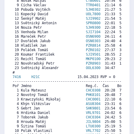
  8 Novák Matyáš                   
CTB0601
  20:54  6222  3
  9 Cícha Václav                   
TTR0401
  21:14  6076  2
 10 Pobuda Vojtěch                 
SJH0302
  21:27  5981  4
 11 Kopecký David                  
UOL7800
  21:33  5937  1
 12 Šenkýř Matěj                   
SJI9902
  21:54  5783  3
 13 Světnický Antonín              
SPR0800
  22:01  5732  1
 14 Nouza Petr                     
SJH9300
  22:18  5608  4
 15 Venhoda Milan                  
SJI7104
  22:24  5564  4
 16 Mareček Petr                   
OSN6900
  24:11  4782   
 17 Dvořáček Jakub                 
OSN0303
  24:40  4570  2
 18 Hladílek Jan                   
PZR8814
  25:58  4000  4
 19 Poláček Tomáš                  
PZR0102
  27:37  3277   
 20 Koumar František               
SJI9501
  28:55  2707  1
 21 Reichl Tomáš                   
MKP0100
  29:23  2502  1
 22 Novohradský Petr               
PZR8903
  31:43  1479  1
 23 Světnický Alexandr             
OOL6300
  34:47   134   
7416     
H21C
                  15.04.2023 RVP = 0     IP =
----------------------------------------------------------
Poř Jméno                          Reg.č.  Čas    Body  Ra
  1 Kula Mateusz                   
CHC0308
  20:28  7412   
  2 Novotný Tomáš                  
PHK8101
  20:48  7299  7
  3 Krawczyński Mikołaj            
CHC0001
  22:10  6835   
  4 Khýn Vítězslav                 
ASU8304
  23:31  6376  6
  5 Gebrt Jan                      
SHK9801
  23:54  6246  7
  6 Hrdinka Daniel                 
VRL9701
  24:02  6201  5
  7 Toborek Jakub                  
CHC0304
  24:42  5974  1
  8 Hrouda Matěj                   
JIL9804
  25:00  5872  6
  9 Šitina Tomáš                   
LTU0300
  25:19  5765  5
 10 Polák Vlastimil                
VRL7702
  25:50  5589  4