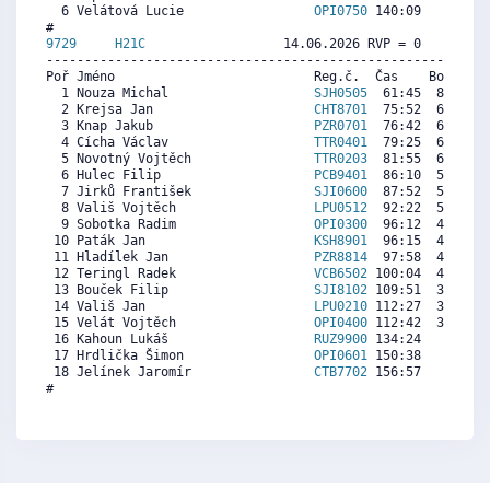
  6 Velátová Lucie                 
OPI0750
 140:09     0  2
9729     
H21C
                  14.06.2026 RVP = 0     IP =
----------------------------------------------------------
Poř Jméno                          Reg.č.  Čas    Body  Ra
  1 Nouza Michal                   
SJH0505
  61:45  8411  8
  2 Krejsa Jan                     
CHT8701
  75:52  6947  7
  3 Knap Jakub                     
PZR0701
  76:42  6861  6
  4 Cícha Václav                   
TTR0401
  79:25  6579  6
  5 Novotný Vojtěch                
TTR0203
  81:55  6320  6
  6 Hulec Filip                    
PCB9401
  86:10  5879  5
  7 Jirků František                
SJI0600
  87:52  5703  5
  8 Vališ Vojtěch                  
LPU0512
  92:22  5237  6
  9 Sobotka Radim                  
OPI0300
  96:12  4839  6
 10 Paták Jan                      
KSH8901
  96:15  4834   
 11 Hladílek Jan                   
PZR8814
  97:58  4656  4
 12 Teringl Radek                  
VCB6502
 100:04  4438  5
 13 Bouček Filip                   
SJI8102
 109:51  3424  3
 14 Vališ Jan                      
LPU0210
 112:27  3155  3
 15 Velát Vojtěch                  
OPI0400
 112:42  3129  4
 16 Kahoun Lukáš                   
RUZ9900
 134:24   879  3
 17 Hrdlička Šimon                 
OPI0601
 150:38     0  2
 18 Jelínek Jaromír                
CTB7702
 156:57     0   
#
