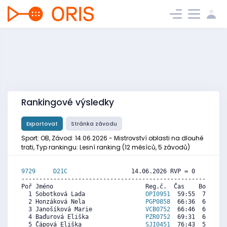
Rankingové výsledky
Exportovat
Stránka závodu
Sport: OB, Závod: 14.06.2026 - Mistrovství oblasti na dlouhé
trati, Typ rankingu: Lesní ranking (12 měsíců, 5 závodů)
9729     
D21C
                  14.06.2026 RVP = 0     IP =
----------------------------------------------------------
Poř Jméno                          Reg.č.  Čas    Body  Ra
  1 Sobotková Lada                 
OPI0951
  59:55  7282  5
  2 Honzáková Nela                 
PGP0858
  66:36  6576  7
  3 Janošíková Marie               
VCB0752
  66:46  6558  6
  4 Baďurová Eliška                
PZR0752
  69:31  6268  5
  5 Čápová Eliška                  
SJI0451
  76:43  5507  7