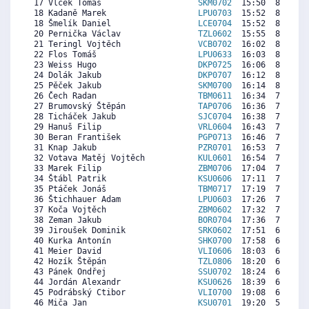
 17 Vlček Tomáš                    
SKM0702
  15:50  8317  7
 18 Kadaně Marek                   
LPU0703
  15:52  8294  8
 18 Šmelík Daniel                  
LCE0704
  15:52  8294  7
 20 Pernička Václav                
TZL0602
  15:55  8259  6
 21 Teringl Vojtěch                
VCB0702
  16:02  8178  6
 22 Flos Tomáš                     
LPU0633
  16:03  8166  7
 23 Weiss Hugo                     
DKP0725
  16:06  8131  7
 24 Dolák Jakub                    
DKP0707
  16:12  8062  6
 25 Pěček Jakub                    
SKM0700
  16:14  8038  6
 26 Čech Radan                     
TBM0611
  16:34  7806  6
 27 Brumovský Štěpán               
TAP0706
  16:36  7783  6
 28 Ticháček Jakub                 
SJC0704
  16:38  7759   
 29 Hanuš Filip                    
VRL0604
  16:43  7701  8
 30 Beran František                
PGP0713
  16:46  7666  6
 31 Knap Jakub                     
PZR0701
  16:53  7585  7
 32 Votava Matěj Vojtěch           
KUL0601
  16:54  7573  6
 33 Marek Filip                    
ZBM0706
  17:04  7457  7
 34 Štábl Patrik                   
KSU0606
  17:11  7376  7
 35 Ptáček Jonáš                   
TBM0717
  17:19  7283  7
 36 Štichhauer Adam                
LPU0603
  17:26  7201  4
 37 Koča Vojtěch                   
ZBM0602
  17:32  7131  6
 38 Zeman Jakub                    
BOR0704
  17:36  7085  6
 39 Jiroušek Dominik               
SRK0602
  17:51  6910   
 40 Kurka Antonín                  
SHK0700
  17:58  6829   
 41 Meier David                    
VLI0606
  18:03  6771  6
 42 Hozík Štěpán                   
TZL0806
  18:20  6573  5
 43 Pánek Ondřej                   
SSU0702
  18:24  6527  4
 44 Jordán Alexandr                
KSU0626
  18:39  6352  6
 45 Podrábský Ctibor               
VLI0700
  19:08  6015   
 46 Miča Jan                       
KSU0701
  19:20  5876  5