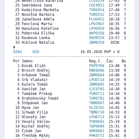
 24 Nevěřilová Kateřina            
LCE0254
  17:43  8060  7
 25 Semrádová Jana                 
CHC9951
  17:49  7986  8
 25 Kodejšová Markéta              
TUR0454
  17:49  7986  7
 27 Novotná Barbora                
TUR0552
  17:53  7937  7
 28 Janečková Adéla                
PLU0452
  18:18  7631  6
 29 Fenclová Marta                 
LPU7667
  18:35  7424  8
 30 Hanušová Kateřina              
LPU0459
  18:56  7167  8
 31 Poborská Eliška                
DKP0358
  19:40  6629  8
 32 Koubová Lenka                  
ROU9554
  23:57  3486  6
 33 Hiklová Natalia                
ZBM8350
   DISK     0  8
9284     
H20
                   16.05.2026 RVP = 0     IP =
----------------------------------------------------------
Poř Jméno                          Reg.č.  Čas    Body  Ra
  1 Kosák Eliáš                    
PGP0704
  13:48  9736  8
  2 Brosch Ondřej                  
RBK0606
  13:50  9713  9
  3 Urbánek Tomáš                  
ZBM0604
  14:00  9596  9
  4 Srb Vladimír                   
LPU0714
  14:19  9375  8
  5 Kučera Tomáš                   
ZBM0605
  14:25  9306  8
  6 Vaníček Jan                    
SJC0705
  14:30  9248  8
  7 Tomášek Prokop                 
TUR0711
  14:34  9201   
  8 Drahoňovský Tomáš              
TUR0701
  14:38  9155  8
  9 Štěpánek Jan                   
TBM0607
  14:40  9131  8
 10 Hyxa Jan                       
VLI0702
  14:45  9073  7
 11 Schwab Filip                   
TBM0710
  14:53  8980  8
 12 Hlavatý Jan                    
LPU0713
  15:13  8748  6
 13 Veselý Václav                  
TUR0601
  15:19  8678  7
 14 Kuchař Ondřej                  
TAP0609
  15:31  8538  7
 15 Čihák Jan                      
HOR0601
  15:36  8480  8
 16 Třešňák Matěj                  
PHK0711
  15:41  8422  6