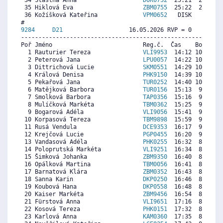
 34 Šťastná Anna                   
DOK0752
  25:21  2100  3
 35 Hiklová Eva                    
ZBM0755
  25:22  2089  4
 36 Kožíšková Kateřina             
VPM0652
   DISK     0  8
9284     
D21
                   16.05.2026 RVP = 0     IP =
----------------------------------------------------------
Poř Jméno                          Reg.č.  Čas    Body  Ra
  1 Rauturier Tereza               
VLI9953
  14:12 10640  9
  2 Peterová Jana                  
LPU0057
  14:22 10518  9
  3 Dittrichová Lucie              
SKM0551
  14:29 10432  9
  4 Králová Denisa                 
PHK9150
  14:39 10310  9
  5 Pekařová Jana                  
TUR0252
  14:40 10298  9
  6 Matějková Barbora              
TUR0156
  15:13  9894  9
  7 Smolková Barbora               
TAP0356
  15:16  9857  9
  8 Mulíčková Markéta              
TBM0362
  15:25  9747  8
  9 Bogarová Adéla                 
VLI9056
  15:41  9552  8
 10 Korpasová Tereza               
TBM9898
  15:59  9331  9
 11 Rusá Vendula                   
DCE9353
  16:17  9111  8
 12 Krejčová Lucie                 
PGP0455
  16:20  9075  8
 13 Vandasová Adéla                
PHK0255
  16:32  8928  8
 14 Poloprutská Markéta            
VLI9251
  16:34  8903  8
 15 Šimková Johanka                
ZBM9350
  16:40  8830  8
 16 Opálková Martina               
TBM0056
  16:41  8818  8
 17 Barnatová Klára                
ZBM0352
  16:43  8793  8
 18 Sanna Karin                    
DKP0250
  16:46  8757  7
 19 Koubová Hana                   
DKP0558
  16:48  8732  7
 20 Kaiser Markéta                 
ZBM9456
  16:54  8659  8
 21 Fürstová Anna                  
VLI9651
  17:16  8390  8
 22 Kosová Tereza                  
PHK0151
  17:32  8194  9
 23 Karlová Anna                   
KAM0360
  17:35  8157  9