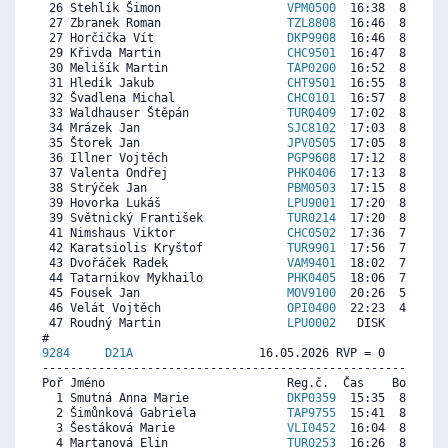
 26 Stehlík Šimon                  
VPM0500
  16:38  8701  8
 27 Zbranek Roman                  
TZL8808
  16:46  8602  8
 27 Horčička Vít                   
DKP9908
  16:46  8602  8
 29 Křivda Martin                  
CHC9501
  16:47  8590  8
 30 Melišík Martin                 
TAP0200
  16:52  8528  8
 31 Hledík Jakub                   
CHT9501
  16:55  8491  8
 32 Švadlena Michal                
CHC0101
  16:57  8466  8
 33 Waldhauser Štěpán              
TUR0409
  17:02  8404  7
 34 Mrázek Jan                     
SJC8102
  17:03  8392  8
 35 Štorek Jan                     
JPV0505
  17:05  8367  7
 36 Illner Vojtěch                 
PGP9608
  17:12  8280  8
 37 Valenta Ondřej                 
PHK0406
  17:13  8268  7
 38 Strýček Jan                    
PBM0503
  17:15  8243  8
 39 Hovorka Lukáš                  
LPU9001
  17:20  8181  8
 39 Světnický František            
TUR0214
  17:20  8181  7
 41 Nimshaus Viktor                
CHC0502
  17:36  7983  7
 42 Karatsiolis Kryštof            
TUR9901
  17:56  7735  7
 43 Dvořáček Radek                 
VAM9401
  18:02  7661  7
 44 Tatarnikov Mykhailo            
PHK0405
  18:06  7612  7
 45 Fousek Jan                     
MOV9100
  20:26  5878  7
 46 Velát Vojtěch                  
OPI0400
  22:23  4429  5
 47 Roudný Martin                  
LPU0002
   DISK     0  9
9284     
D21A
                  16.05.2026 RVP = 0     IP =
----------------------------------------------------------
Poř Jméno                          Reg.č.  Čas    Body  Ra
  1 Smutná Anna Marie              
DKP0359
  15:35  8540  8
  2 Šimůnková Gabriela             
TAP9755
  15:41  8486  8
  3 Šestáková Marie                
VLI0452
  16:04  8281  7
  4 Martanová Elin                 
TUR0253
  16:26  8085  7