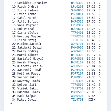
  9 Sedláček Jaroslav              
DKP0309
  17:11  7991  8
 10 Pipek Ondřej                   
LPU0203
  17:16  7948  7
 11 Tichý Radomír                  
SHK0000
  17:49  7663  7
 12 Exner Tomáš                    
PGP0811
  17:53  7628  6
 12 Cahel Marek                    
LCE8803
  17:53  7628  7
 14 Pilát Bořivoj                  
DKP0515
  17:55  7611  6
 15 Váňa Vojtěch                   
LPU0312
  18:13  7455  7
 16 Buk Michal                     
ROU9601
  18:25  7352  6
 17 Cícha Václav                   
TTR0401
  18:29  7317  6
 18 Novotný Vojtěch                
TTR0203
  18:40  7222  6
 19 Cícha Matěj                    
TTR0102
  18:46  7170  6
 20 Mielec Jaromír                 
AOP9701
  18:51  7127  7
 21 Jakubský David                 
PHK0905
  18:55  7092   
 22 Mokrý Ondřej                   
ABM9410
  18:56  7084  6
 23 Mareš Albert                   
DKP0308
  19:17  6902  7
 23 Bartaloš Matyáš                
PGP0503
  19:17  6902  6
 25 Novák Přemysl                  
DKP0107
  19:56  6565  7
 26 Klapetek Václav                
AOP0503
  20:04  6496  5
 27 Janovský Tomáš                 
PGP6401
  20:07  6470  5
 28 Košárek Pavel                  
PGP7107
  21:33  5727  4
 29 Sochor Jakub                   
PHK0906
  21:36  5702   
 30 Novotný Tomáš                  
TTR0305
  21:40  5667  5
 31 Nešpor Jiří                    
TTR0502
  21:42  5650  4
 32 Vlášek Jakub                   
TAP9702
  21:54  5546  6
 33 Odehnal Tomáš                  
PBM0500
  26:05  3378  5
 34 Rada Štěpán                    
ABM0404
   DISK     0  6
 34 Mikel David                    
TZL9703
   DISK     0  7
#
