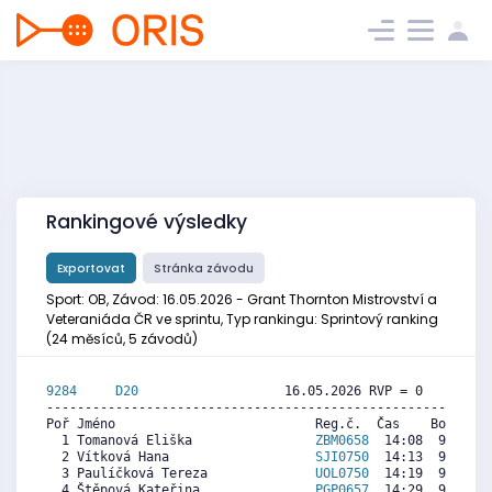
Rankingové výsledky
Exportovat
Stránka závodu
Sport: OB, Závod: 16.05.2026 - Grant Thornton Mistrovství a
Veteraniáda ČR ve sprintu, Typ rankingu: Sprintový ranking
(24 měsíců, 5 závodů)
9284     
D20
                   16.05.2026 RVP = 0     IP =
----------------------------------------------------------
Poř Jméno                          Reg.č.  Čas    Body  Ra
  1 Tomanová Eliška                
ZBM0658
  14:08  9714  8
  2 Vítková Hana                   
SJI0750
  14:13  9657   
  3 Paulíčková Tereza              
UOL0750
  14:19  9589   
  4 Štěpová Kateřina               
PGP0657
  14:29  9476  9