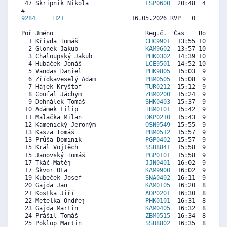
 47 Skripnik Nikola                
FSP0600
  20:48  4852  7
9284     
H21
                   16.05.2026 RVP = 0     IP =
----------------------------------------------------------
Poř Jméno                          Reg.č.  Čas    Body  Ra
  1 Křivda Tomáš                   
CHC9901
  13:55 10720  9
  2 Glonek Jakub                   
KAM9602
  13:57 10695  9
  3 Chaloupský Jakub               
PHK0302
  14:39 10175  9
  4 Hubáček Jonáš                  
LCE9501
  14:52 10014  9
  5 Vandas Daniel                  
PHK9805
  15:03  9878  9
  6 Zřídkaveselý Adam              
PBM0505
  15:08  9816  8
  7 Hájek Kryštof                  
TUR0212
  15:12  9766  8
  8 Coufal Jáchym                  
ZBM0200
  15:24  9618  9
  9 Dohnálek Tomáš                 
SHK0403
  15:37  9457  8
 10 Adámek Filip                   
TBM0101
  15:42  9395  8
 11 Malačka Milan                  
DKP0210
  15:43  9382  8
 12 Kamenický Jeroným              
OSN9549
  15:55  9234  8
 13 Kasza Tomáš                    
PBM0512
  15:57  9209  8
 13 Průša Dominik                  
PGP0402
  15:57  9209  8
 15 Král Vojtěch                   
SSU8841
  15:58  9197  9
 15 Janovský Tomáš                 
PGP0101
  15:58  9197  9
 17 Tkáč Matěj                     
JJN0401
  16:02  9147  8
 17 Škvor Ota                      
KAM9900
  16:02  9147  8
 19 Kubeček Josef                  
SNA0402
  16:11  9036  8
 20 Gajda Jan                      
KAM0105
  16:20  8924  9
 21 Kostka Jiří                    
AOP0201
  16:30  8800  8
 22 Metelka Ondřej                 
PHK0101
  16:31  8788  8
 23 Gajda Martin                   
KAM0405
  16:32  8776  8
 24 Prášil Tomáš                   
ZBM0515
  16:34  8751  8
 25 Poklop Martin                  
SSU8802
  16:35  8739  8