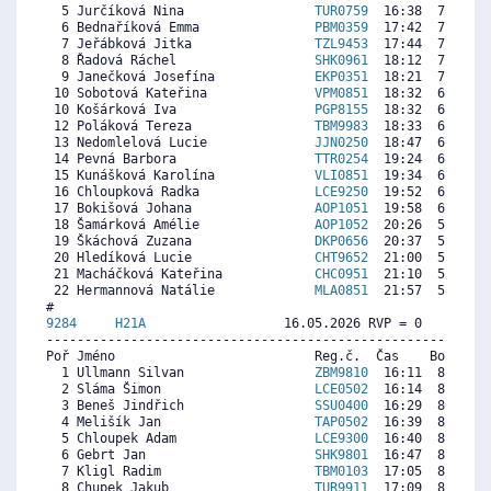
  5 Jurčíková Nina                 
TUR0759
  16:38  7979   
  6 Bednaříková Emma               
PBM0359
  17:42  7408  7
  7 Jeřábková Jitka                
TZL9453
  17:44  7390  8
  8 Řadová Ráchel                  
SHK0961
  18:12  7141   
  9 Janečková Josefína             
EKP0351
  18:21  7061  5
 10 Sobotová Kateřina              
VPM0851
  18:32  6963   
 10 Košárková Iva                  
PGP8155
  18:32  6963  6
 12 Poláková Tereza                
TBM9983
  18:33  6954  6
 13 Nedomlelová Lucie              
JJN0250
  18:47  6829  5
 14 Pevná Barbora                  
TTR0254
  19:24  6499   
 15 Kunášková Karolína             
VLI0851
  19:34  6410   
 16 Chloupková Radka               
LCE9250
  19:52  6250  6
 17 Bokišová Johana                
AOP1051
  19:58  6196   
 18 Šamárková Amélie               
AOP1052
  20:26  5947   
 19 Škáchová Zuzana                
DKP0656
  20:37  5849  4
 20 Hledíková Lucie                
CHT9652
  21:00  5644  4
 21 Macháčková Kateřina            
CHC0951
  21:10  5555   
 22 Hermannová Natálie             
MLA0851
  21:57  5136  4
9284     
H21A
                  16.05.2026 RVP = 0     IP =
----------------------------------------------------------
Poř Jméno                          Reg.č.  Čas    Body  Ra
  1 Ullmann Silvan                 
ZBM9810
  16:11  8509   
  2 Sláma Šimon                    
LCE0502
  16:14  8483  7
  3 Beneš Jindřich                 
SSU0400
  16:29  8354  8
  4 Melišík Jan                    
TAP0502
  16:39  8267  8
  5 Chloupek Adam                  
LCE9300
  16:40  8259  7
  6 Gebrt Jan                      
SHK9801
  16:47  8198  7
  7 Kligl Radim                    
TBM0103
  17:05  8043  7
  8 Chupek Jakub                   
TUR9911
  17:09  8008  7