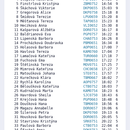
  5 Finstrlová Kristýna            
ZBM0752
  14:54  9193  8
  6 Škáchová Viktorie              
DKP0655
  15:03  9091  9
  7 Gregorová Alice                
DKP0758
  15:18  8922  4
  8 Šmídová Terezie                
LPU0659
  15:20  8899  7
  9 Měšťanová Tereza               
TAP0653
  15:23  8865  7
 10 Heczková Anna                  
VLI0652
  15:30  8786  7
 11 Kašparová Alžběta              
DOR0753
  16:17  8254   
 12 Baldrianová Eva                
PGP0757
  16:22  8198  7
 13 Lipenská Barbora               
CHA0753
  16:26  8153  7
 14 Procházková Doubravka          
PBM0651
  16:34  8062  7
 15 Holasová Barbora               
AOP0651
  17:00  7768  8
 16 Havlová Tereza                 
KAM0760
  17:04  7723   
 17 Lamačová Kateřina              
TUR0660
  17:18  7564  7
 18 Fuchsová Ema                   
TBM0653
  17:22  7519  7
 19 Štětínská Tereza               
MOV0751
  17:25  7485   
 20 Mimrová Kateřina               
CHC0658
  17:27  7462  7
 21 Matoušková Johana              
STE0751
  17:57  7123  3
 22 Kurečková Klára                
TBM0667
  18:02  7067  6
 22 Rychlá Karolína                
AOP0757
  18:02  7067  6
 24 Běloušková Kateřina            
CTB0752
  18:03  7055  5
 25 Kudrnáčová Marta               
KAM0754
  18:23  6829   
 26 Havrdová Sheila                
SJC0750
  18:43  6603  6
 27 Krejčová Hana                  
PGP0663
  18:48  6546  6
 28 Doušková Hana                  
TBM0659
  18:56  6456  7
 29 Magazu Annabelle               
DOR0657
  19:06  6343  3
 30 Šilerová Petra                 
DKP0760
  19:13  6263  5
 31 Housková Barbora               
DOR0655
  20:05  5675  7
 32 Stavrinou Kristýna             
SRK0751
  20:22  5483   
 33 Paulová Barbora                
CTB0753
  22:04  4329  5