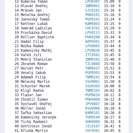
 12 Kubelka Tomáš                  
LPU9307
  15:09  9296  9
 13 Hlaváč Ondřej                  
ZBM9901
  15:10  9283  3
 14 Mrázek Jan                     
SJC8102
  15:16  9206  8
 15 Metelka Ondřej                 
PHK0101
  15:18  9180  7
 16 Janovský Tomáš                 
PGP0101
  15:24  9103  8
 17 Kettner Lukáš                  
KAM9403
  15:25  9090  8
 18 Semrád Ladislav                
CHC9701
  15:29  9039  8
 19 Procházka David                
LPU9113
  15:31  9013  8
 20 Rollier Baptiste               
PHK8200
  15:34  8975  8
 21 Hadač Filip                    
AOP9301
  15:37  8936  8
 22 Nožka Radek                    
LPU9005
  15:44  8846  7
 23 Kamenický Matěj                
LPU9036
  15:45  8834  8
 24 Valeš Jiří                     
ZTC9502
  15:45  8834  8
 25 Mokrý Stanislav                
ZBM9202
  15:48  8795  8
 26 Zbranek Roman                  
TZL8808
  15:50  8769  8
 27 Horvát Petr                    
TBM9437
  15:51  8757  8
 28 Veselý Jakub                   
PGP9503
  15:53  8731  8
 29 Adámek Filip                   
TBM0101
  15:54  8718  7
 30 Melecký Martin                 
SSU9001
  15:58  8667  8
 31 Schuster Marek                 
SSU9303
  16:00  8641  8
 32 Kligl Radim                    
TBM0103
  16:02  8615  7
 33 Flašar Jan                     
PGP8610
  16:11  8500  7
 34 Chvátil Šimon                  
PHK9908
  16:12  8487  6
 35 Vystavěl Ondřej                
JPV9807
  16:18  8410  5
 36 Müller Jonáš                   
KSU9906
  16:18  8410  8
 37 Šafka Sebastian                
KAM0101
  16:26  8307  7
 38 Kamenický Jeroným              
TUR9549
  16:27  8295  8
 39 Tichý Radomír                  
SHK0000
  16:32  8230  7
 40 Gottstein Jonáš                
JIL0107
  16:41  8115  7
 41 Křivda Martin                  
CHC9501
  16:45  8064  7