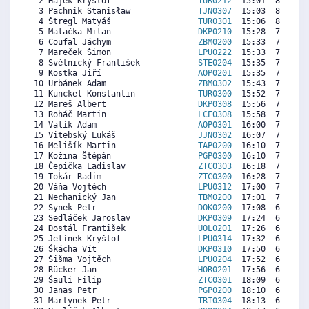
  2 Hájek Kryštof                  
TUR0212
  15:01  8159  7
  3 Pachnik Stanisław              
TJN0307
  15:03  8140  1
  4 Štregl Matyáš                  
TUR0301
  15:06  8112  5
  5 Malačka Milan                  
DKP0210
  15:28  7908  7
  6 Coufal Jáchym                  
ZBM0200
  15:33  7861  7
  7 Mareček Šimon                  
LPU0222
  15:33  7861  7
  8 Světnický František            
STE0204
  15:35  7843  7
  9 Kostka Jiří                    
AOP0201
  15:35  7843  7
 10 Urbánek Adam                   
ZBM0302
  15:43  7768   
 11 Kunckel Konstantin             
TUR0300
  15:52  7685  1
 12 Mareš Albert                   
DKP0308
  15:56  7647  6
 13 Roháč Martin                   
LCE0308
  15:58  7629   
 14 Valík Adam                     
AOP0301
  16:00  7610  2
 15 Vitebský Lukáš                 
JJN0302
  16:07  7545   
 16 Melišík Martin                 
TAP0200
  16:10  7517  7
 17 Kožina Štěpán                  
PGP0300
  16:10  7517  2
 18 Čepička Ladislav               
ZTC0303
  16:18  7443  4
 19 Tokár Radim                    
ZTC0300
  16:28  7350  7
 20 Váňa Vojtěch                   
LPU0312
  17:00  7052  1
 21 Nechanický Jan                 
TBM0200
  17:01  7043  7
 22 Synek Petr                     
DOK0200
  17:08  6978  6
 23 Sedláček Jaroslav              
DKP0309
  17:24  6829  6
 24 Dostál František               
UOL0201
  17:26  6811  5
 25 Jelínek Kryštof                
LPU0314
  17:32  6755  3
 26 Škácha Vít                     
DKP0310
  17:50  6588  5
 27 Šišma Vojtěch                  
LPU0204
  17:52  6569  5
 28 Rücker Jan                     
HOR0201
  17:56  6532  6
 29 Šauli Filip                    
ZTC0301
  18:09  6411   
 30 Janas Petr                     
PGP0200
  18:10  6402  7
 31 Martynek Petr                  
TRI0304
  18:13  6374  1