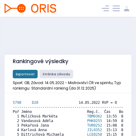
Rankingové výsledky
Exportovat
Stránka závodu
Sport: OB, Závod: 14.05.2022 - Mistrovství ČR ve sprintu, Typ
rankingu: Standardní ranking (do 31.12.2025)
5798     
D20
                   14.05.2022 RVP = 0     IP =
----------------------------------------------------------
Poř Jméno                          Reg.č.  Čas    Body  Ra
  1 Mulíčková Markéta              
TBM0362
  13:55  8791  2
  2 Vandasová Adéla                
PHK0255
  14:59  8183  7
  3 Pekařová Jana                  
TUR0252
  15:08  8098  7
  4 Karlová Anna                   
JIL0352
  15:13  8050  7
  5 Dittrichová Michaela           
LCE0250
  15:15  8031  7