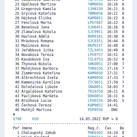
 23 Opálková Martina               
TBM0056
  16:16  8601  8
 24 Gregorová Kamila               
SJH8150
  16:21  8536  8
 25 Grycová Kateřina               
TBM0058
  16:21  8536  7
 26 Hájková Eliška                 
KAM9851
  16:22  8523  8
 27 Fenclová Marta                 
LPU7667
  16:22  8523  8
 28 Benešová Jana                  
SJH9451
  16:26  8472  7
 29 Zlámalová Nikola               
SJC9951
  16:35  8356  8
 30 Havlová Adéla                  
BOR9161
  16:38  8318  7
 31 Mrázková Romana                
SJC8351
  16:44  8241  7
 32 Mašínová Anna                  
DKP0157
  16:48  8189  7
 33 Jeřábková Jitka                
TZL9453
  16:49  8176  7
 34 Nováková Tereza                
LPU9757
  16:51  8151  7
 35 Kavánková Iva                  
TZL9753
  16:52  8138  8
 36 Thýnová Nikola                 
SHK0051
  17:08  7932  8
 37 Matějková Barbora              
TUR0156
  17:14  7855  7
 38 Zimmerová Kateřina             
KAM9850
  17:31  7637  6
 39 Albrechtová Iveta              
KAM9950
  17:33  7611  6
 40 Kamenická Karolína             
ZTC9651
  17:59  7277  6
 41 Doležalová Libuše              
SNA8851
  18:03  7226  5
 42 Argalášová Kateřina            
TRI9750
  18:21  6994  2
 43 Pavlíková Markéta              
DOK0053
  18:31  6866  6
 44 Brožková Lucie                 
LPU0154
  20:01  5709  5
 45 Čechová Tereza                 
KAM9852
  14:41     0  9
 46 Matějů Martina                 
PGP8556
    DNS     0  8
5798     
H20
                   14.05.2022 RVP = 0     IP =
----------------------------------------------------------
Poř Jméno                          Reg.č.  Čas    Body  Ra
  1 Chaloupský Jakub               
PHK0302
  14:24  8503  7