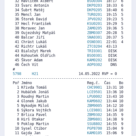
 32 Havlíček Albert                
BSO0304
  18:17  6337  4
 33 Švarc Antonín                  
DKP0203
  18:33  6188  5
 34 Šubrt Matěj                    
DKP0205
  18:40  6123  5
 35 Mencl Jan                      
TUR0201
  19:15  5798  5
 36 Štorek David                   
JPV0202
  19:23  5723  5
 37 Hecl František                 
KSU0201
  19:29  5667  4
 38 Moravec Jan                    
ZAM0205
  19:36  5602  4
 39 Oujezdský Matyáš               
ZBM0307
  20:28  5119   
 40 Balcar Jiří                    
SNA0301
  20:37  5035  2
 41 Chrást Lukáš                   
OSN0301
  22:01  4254   
 42 Richtr Lukáš                   
ZTC0204
  43:13     0  7
 43 Bialožyt Marek                 
TRI0301
   DISK     0  2
 44 Kohoutek Oldřich               
BSO0301
   DISK     0  6
 45 Škvor Adam                     
KAM0202
   DISK     0  6
 46 Čech Vít                       
AOP0302
    DNS     0  3
5798     
H21
                   14.05.2022 RVP = 0     IP =
----------------------------------------------------------
Poř Jméno                          Reg.č.  Čas    Body  Ra
  1 Křivda Tomáš                   
CHC9901
  13:31 10553 10
  2 Hubáček Jonáš                  
LCE9501
  13:36 10489  6
  3 Roudný Martin                  
LPU0002
  13:43 10399  9
  4 Glonek Jakub                   
KAM9602
  13:44 10386  9
  5 Nykodým Miloš                  
ZBM9005
  14:12 10027  9
  6 Sýkora Vojtěch                 
LCE9801
  14:14 10001  9
  7 Brlica Pavel                   
ZBM9302
  14:35  9732  8
  8 Hirš Otakar                    
ZBM9801
  14:38  9693  9
  9 Poklop Martin                  
SSU8802
  14:55  9475  8
 10 Sysel Ctibor                   
PGP8700
  15:04  9360  7
 11 Gajda Jan                      
KAM0105
  15:06  9334  4