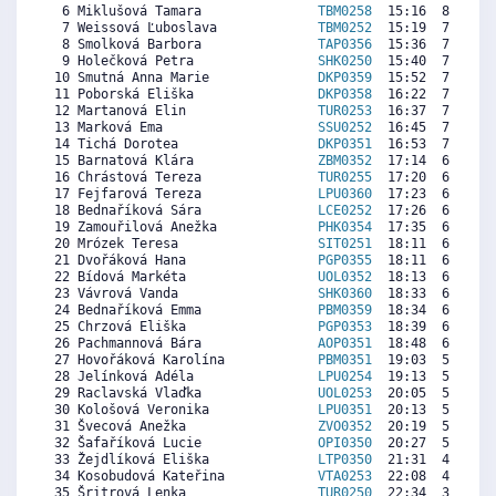
  6 Miklušová Tamara               
TBM0258
  15:16  8022  5
  7 Weissová Ľuboslava             
TBM0252
  15:19  7994  2
  8 Smolková Barbora               
TAP0356
  15:36  7832  6
  9 Holečková Petra                
SHK0250
  15:40  7794  6
 10 Smutná Anna Marie              
DKP0359
  15:52  7680  4
 11 Poborská Eliška                
DKP0358
  16:22  7396  4
 12 Martanová Elin                 
TUR0253
  16:37  7253  7
 13 Marková Ema                    
SSU0252
  16:45  7177  6
 14 Tichá Dorotea                  
DKP0351
  16:53  7101  3
 15 Barnatová Klára                
ZBM0352
  17:14  6902  6
 16 Chrástová Tereza               
TUR0255
  17:20  6845  6
 17 Fejfarová Tereza               
LPU0360
  17:23  6817  2
 18 Bednaříková Sára               
LCE0252
  17:26  6788  6
 19 Zamouřilová Anežka             
PHK0354
  17:35  6703  2
 20 Mrózek Teresa                  
SIT0251
  18:11  6361  6
 21 Dvořáková Hana                 
PGP0355
  18:11  6361  1
 22 Bídová Markéta                 
UOL0352
  18:13  6342  6
 23 Vávrová Vanda                  
SHK0360
  18:33  6153  3
 24 Bednaříková Emma               
PBM0359
  18:34  6143  4
 25 Chrzová Eliška                 
PGP0353
  18:39  6096   
 26 Pachmannová Bára               
AOP0351
  18:48  6010  1
 27 Hovořáková Karolína            
PBM0351
  19:03  5868  3
 28 Jelínková Adéla                
LPU0254
  19:13  5773  4
 29 Raclavská Vlaďka               
UOL0253
  20:05  5279  5
 30 Kološová Veronika              
LPU0351
  20:13  5204   
 31 Švecová Anežka                 
ZVO0352
  20:19  5147  4
 32 Šafaříková Lucie               
OPI0350
  20:27  5071   
 33 Žejdlíková Eliška              
LTP0350
  21:31  4463  1
 34 Kosobudová Kateřina            
VTA0253
  22:08  4112  5
 35 Šritrová Lenka                 
TUR0250
  22:34  3865  4