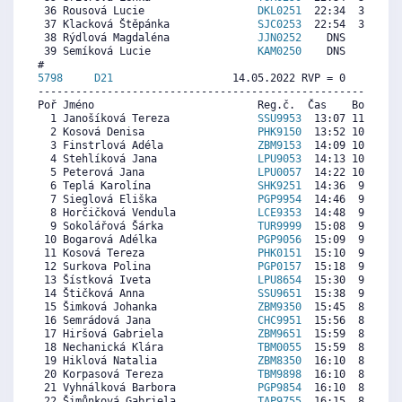
 36 Rousová Lucie                  
DKL0251
  22:34  3865  1
 37 Klacková Štěpánka              
SJC0253
  22:54  3676  1
 38 Rýdlová Magdaléna              
JJN0252
    DNS     0  5
 39 Semíková Lucie                 
KAM0250
    DNS     0  7
5798     
D21
                   14.05.2022 RVP = 0     IP =
----------------------------------------------------------
Poř Jméno                          Reg.č.  Čas    Body  Ra
  1 Janošíková Tereza              
SSU9953
  13:07 11029  4
  2 Kosová Denisa                  
PHK9150
  13:52 10451 10
  3 Finstrlová Adéla               
ZBM9153
  14:09 10232  9
  4 Stehlíková Jana                
LPU9053
  14:13 10181  9
  5 Peterová Jana                  
LPU0057
  14:22 10065  9
  6 Teplá Karolína                 
SHK9251
  14:36  9885  9
  7 Sieglová Eliška                
PGP9954
  14:46  9757  9
  8 Horčičková Vendula             
LCE9353
  14:48  9731  9
  9 Sokolářová Šárka               
TUR9999
  15:08  9474  9
 10 Bogarová Adélka                
PGP9056
  15:09  9461  9
 11 Kosová Tereza                  
PHK0151
  15:10  9449  7
 12 Surkova Polina                 
PGP0157
  15:18  9346  7
 13 Šístková Iveta                 
LPU8654
  15:30  9192  8
 14 Štičková Anna                  
SSU9651
  15:38  9089  9
 15 Šimková Johanka                
ZBM9350
  15:45  8999  8
 16 Semrádová Jana                 
CHC9951
  15:56  8858  8
 17 Hiršová Gabriela               
ZBM9651
  15:59  8819  8
 18 Nechanická Klára               
TBM0055
  15:59  8819  8
 19 Hiklová Natalia                
ZBM8350
  16:10  8678  8
 20 Korpasová Tereza               
TBM9898
  16:10  8678  8
 21 Vyhnálková Barbora             
PGP9854
  16:10  8678  7
 22 Šimůnková Gabriela             
TAP9755
  16:15  8613  8