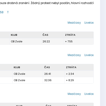
ouze drobná zranění. Žádný protest nebyl podán, hlavní rozhodčí
5B
T
Mezičasy
Livelox
KLUB
ČAS
ZTRÁTA
OB Zvole
26:22
+ 7:55
Mezičasy
Livelox
KLUB
ČAS
ZTRÁTA
OB Zvole
26:41
+ 2:34
OB Zvole
32:36
+ 8:29
Mezičasy
Livelox