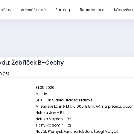
ebříčky
Adresář klubů
Ranking
Reprezentace
Nápověda
odu: Žebříček B-Čechy
O (15)
31.05.2026
Miletín
SHK - OK Slavia Hradec Králové
Miletínské Lázně, M 1:10 000, E 5m, A4, na pretexu, aut
Netuka Jan - R1
Netuka Vojtěch - R2
Tichý Radomír - R2
Novák Přemysl, Panchártek Jan, Štregl Matyáš