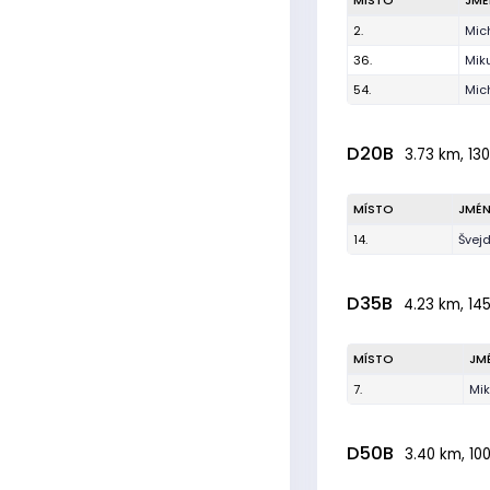
MÍSTO
JM
2.
Mic
36.
Mik
54.
Mic
D20B
3.73 km, 130
MÍSTO
JMÉ
14.
Švej
D35B
4.23 km, 145
MÍSTO
JM
7.
Mi
D50B
3.40 km, 100