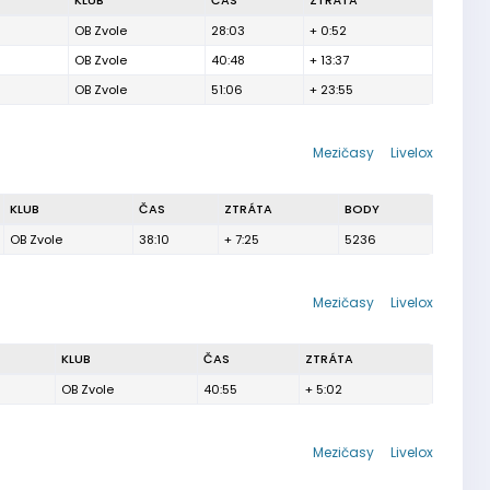
KLUB
ČAS
ZTRÁTA
OB Zvole
28:03
+ 0:52
OB Zvole
40:48
+ 13:37
OB Zvole
51:06
+ 23:55
Mezičasy
Livelox
KLUB
ČAS
ZTRÁTA
BODY
OB Zvole
38:10
+ 7:25
5236
Mezičasy
Livelox
KLUB
ČAS
ZTRÁTA
OB Zvole
40:55
+ 5:02
Mezičasy
Livelox