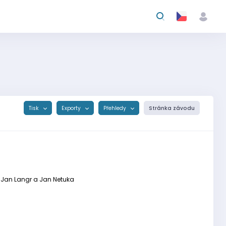
Tisk
Exporty
Přehledy
Stránka závodu
oři Jan Langr a Jan Netuka