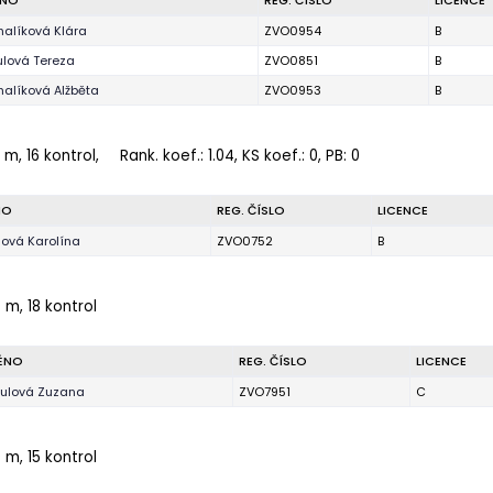
ÉNO
REG. ČÍSLO
LICENCE
halíková Klára
ZVO0954
B
ulová Tereza
ZVO0851
B
halíková Alžběta
ZVO0953
B
 m, 16 kontrol,
Rank. koef.
: 1.04, KS koef.: 0, PB: 0
NO
REG. ČÍSLO
LICENCE
dová Karolína
ZVO0752
B
 m, 18 kontrol
ÉNO
REG. ČÍSLO
LICENCE
kulová Zuzana
ZVO7951
C
 m, 15 kontrol