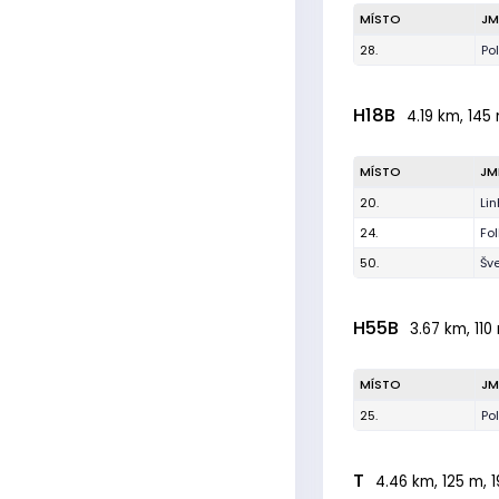
MÍSTO
JM
28.
Po
H18B
4.19 km, 145 
MÍSTO
JM
20.
Li
24.
Fol
50.
Šv
H55B
3.67 km, 110
MÍSTO
JM
25.
Po
T
4.46 km, 125 m, 1