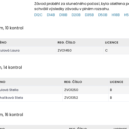
Závod proběhl za slunečného počasí, byla ošetřena p
schválil výsledky závodu v plném rozsahu.
D12C
D14B
D18B
D20B
D35B
D50B
H18B
H5
m, 10 kontrol
ÉNO
REG. ČÍSLO
LICENCE
kulová Laura
ZVO1450
C
m, 14 kontrol
ÉNO
REG. ČÍSLO
LICENCE
ulová Stella
ZVO1250
B
halíková Stela
ZVO1352
B
m, 16 kontrol