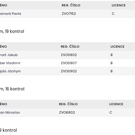
ÉNO
REG. ČÍSLO
LICENCE
lanová Pavla
ZVO7152
C
m, 19 kontrol
ÉNO
REG. ČÍSLO
LICENCE
nhart Jakub
ZVO0802
B
ber Vladimír
ZVO0907
B
ejda Jáchym
ZVO0902
B
 m, 16 kontrol
ÉNO
REG. ČÍSLO
LICENCE
lan Miroslav
ZVO6802
C
9 kontrol