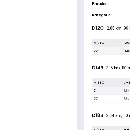
Protokol:
Kategorie:
D12C
2.86 km, 90 
MÍSTO
JM
22.
Mi
D14B
3.15 km, 110 
MÍSTO
JM
7.
Mik
37.
Mic
D18B
3.64 km, 110 