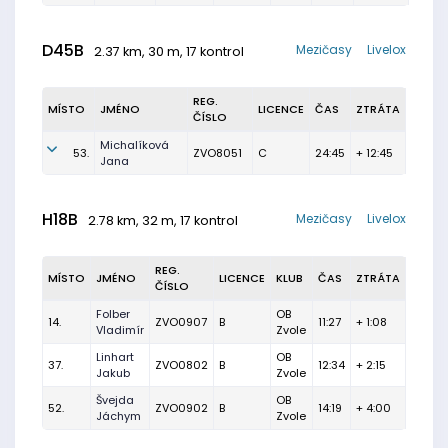
D45B
Mezičasy
Livelox
2.37 km, 30 m, 17 kontrol
REG.
MÍSTO
JMÉNO
LICENCE
ČAS
ZTRÁTA
ČÍSLO
Michalíková
53.
ZVO8051
C
24:45
+ 12:45
Jana
H18B
Mezičasy
Livelox
2.78 km, 32 m, 17 kontrol
REG.
MÍSTO
JMÉNO
LICENCE
KLUB
ČAS
ZTRÁTA
ČÍSLO
Folber
OB
14.
ZVO0907
B
11:27
+ 1:08
Vladimír
Zvole
Linhart
OB
37.
ZVO0802
B
12:34
+ 2:15
Jakub
Zvole
Švejda
OB
52.
ZVO0902
B
14:19
+ 4:00
Jáchym
Zvole