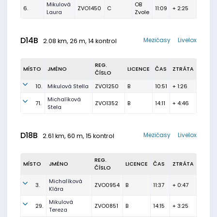
Mikulová
OB
6.
ZVO1450
C
11:09
+ 2:25
Laura
Zvole
D14B
Mezičasy
Livelox
2.08 km, 26 m, 14 kontrol
REG.
MÍSTO
JMÉNO
LICENCE
ČAS
ZTRÁTA
ČÍSLO
10.
Mikulová Stella
ZVO1250
B
10:51
+ 1:26
Michalíková
71.
ZVO1352
B
14:11
+ 4:46
Stela
D18B
Mezičasy
Livelox
2.61 km, 60 m, 15 kontrol
REG.
MÍSTO
JMÉNO
LICENCE
ČAS
ZTRÁTA
ČÍSLO
Michalíková
3.
ZVO0954
B
11:37
+ 0:47
Klára
Mikulová
29.
ZVO0851
B
14:15
+ 3:25
Tereza