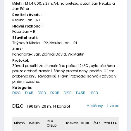
Miletín, M 1:4 000, E 2 m, A4, na pretexu, autoři Jan Netuka a
Jan Fátor
Ředitel závodu:
Netuka Jan - R1
Hlavní rozhodčí:
Fátor Jan - R1
Stavitel tratí:
Thýnová Nikola - R2, Netuka Jan - R1
JURY:
Panchártek Jan, Zlámal David, Vik Martin
Protokol:
Závod proběhl za slunečného počasí 24°C , byla ošetřena
pouze drobná zranění. Žádný protest nebyl podán. Cílem
proběhlo 1393 závodníků. Hlavní rozhodčí schválil závod v
plném rozsahu.
Kategorie:
D12C
D14B
D18B
D20B
D21B
D45B
H18B
D12C
Mezičasy
Livelox
1.96 km, 26 m, 14 kontrol
REG.
MÍSTO
JMÉNO
LICENCE
KLUB
ČAS
ZTRÁTA
ČÍSLO