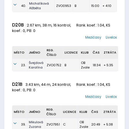
Michalíková
40.
ZVO0953
B
15:00
+ 4:10
Alžběta
D20B
2.67 km, 38 m, 16 kontrol,
Rank. koef.
: 1.04, KS
koef.: 0, PB: 0
Mezičasy
Livelox
REG.
MÍSTO
JMÉNO
LICENCE
KLUB
ČAS
ZTRÁTA
ČÍSLO
Švejdová
OB
23.
ZVO0752
B
18:34
+ 5:35
Karolína
Zvole
D21B
3.43 km, 44 m, 24 kontrol,
Rank. koef.
: 1.04, KS
koef.: 0, PB: 0
Mezičasy
Livelox
REG.
MÍSTO
JMÉNO
LICENCE
KLUB
ČAS
ZTRÁTA
ČÍSLO
Mikulová
OB
39.
ZVO7951
C
20:49
+ 5:38
Zuzana
Zvole