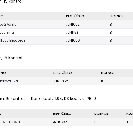
m, 15 kontrol
NO
REG. ČÍSLO
LICENCE
ková Adéla
JJN1052
B
rová Ema
JJN1152
B
lfová Elisabeth
JJN1056
B
, 15 kontrol
ÉNO
REG. ČÍSLO
LICENCE
ičková Eva
JJN0852
B
m, 16 kontrol,
Rank. koef.
: 1.04, KS koef.: 0, PB: 0
O
REG. ČÍSLO
LICENCE
KLU
čová Tereza
JJN0753
B
Tea