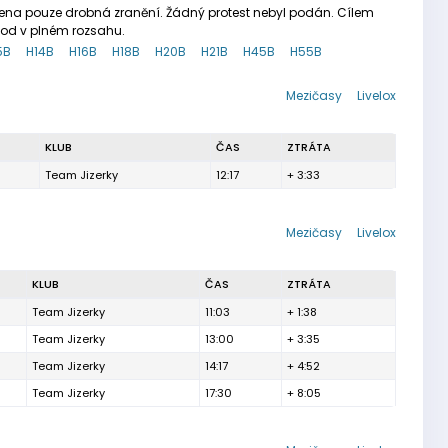
řena pouze drobná zranění. Žádný protest nebyl podán. Cílem
vod v plném rozsahu.
5B
H14B
H16B
H18B
H20B
H21B
H45B
H55B
Mezičasy
Livelox
KLUB
ČAS
ZTRÁTA
Team Jizerky
12:17
+ 3:33
Mezičasy
Livelox
KLUB
ČAS
ZTRÁTA
Team Jizerky
11:03
+ 1:38
Team Jizerky
13:00
+ 3:35
Team Jizerky
14:17
+ 4:52
Team Jizerky
17:30
+ 8:05