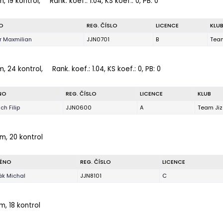
m, 19 kontrol,
Rank. koef.
: 1.04, KS koef.: 0, PB: 0
O
REG. ČÍSLO
LICENCE
KLU
 Maxmilian
JJN0701
B
Team
m, 24 kontrol,
Rank. koef.
: 1.04, KS koef.: 0, PB: 0
NO
REG. ČÍSLO
LICENCE
KLUB
ch Filip
JJN0600
A
Team Jiz
 m, 20 kontrol
ÉNO
REG. ČÍSLO
LICENCE
ák Michal
JJN8101
C
m, 18 kontrol