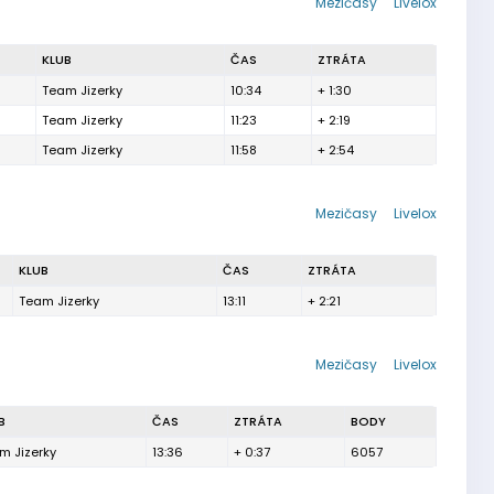
Mezičasy
Livelox
KLUB
ČAS
ZTRÁTA
Team Jizerky
10:34
+ 1:30
Team Jizerky
11:23
+ 2:19
Team Jizerky
11:58
+ 2:54
Mezičasy
Livelox
KLUB
ČAS
ZTRÁTA
Team Jizerky
13:11
+ 2:21
Mezičasy
Livelox
B
ČAS
ZTRÁTA
BODY
m Jizerky
13:36
+ 0:37
6057