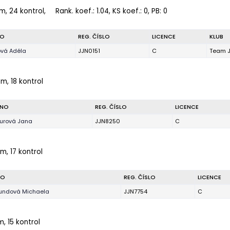
m, 24 kontrol,
Rank. koef.
: 1.04, KS koef.: 0, PB: 0
NO
REG. ČÍSLO
LICENCE
KLUB
ová Adéla
JJN0151
C
Team J
 m, 18 kontrol
ÉNO
REG. ČÍSLO
LICENCE
urová Jana
JJN8250
C
m, 17 kontrol
NO
REG. ČÍSLO
LICENCE
undová Michaela
JJN7754
C
m, 15 kontrol