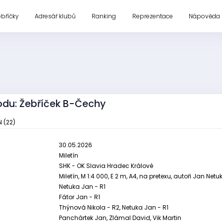
ebříčky
Adresář klubů
Ranking
Reprezentace
Nápověda
odu: Žebříček B-Čechy
N (22)
30.05.2026
Miletín
SHK - OK Slavia Hradec Králové
Miletín, M 1:4 000, E 2 m, A4, na pretexu, autoři Jan Net
Netuka Jan - R1
Fátor Jan - R1
Thýnová Nikola - R2, Netuka Jan - R1
Panchártek Jan, Zlámal David, Vik Martin