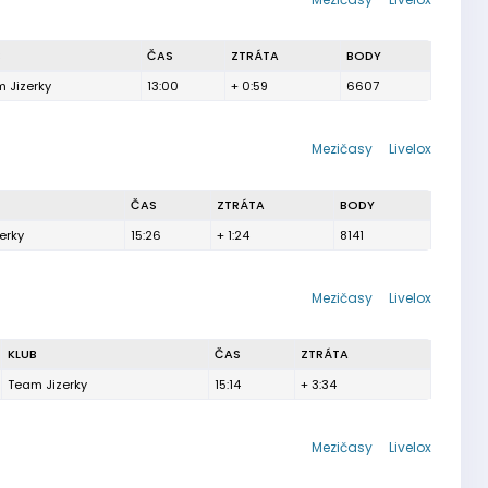
B
ČAS
ZTRÁTA
BODY
 Jizerky
13:00
+ 0:59
6607
Mezičasy
Livelox
ČAS
ZTRÁTA
BODY
erky
15:26
+ 1:24
8141
Mezičasy
Livelox
KLUB
ČAS
ZTRÁTA
Team Jizerky
15:14
+ 3:34
Mezičasy
Livelox