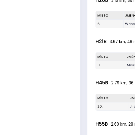
H20B
3.16 km, 36 
MÍSTO
JMÉN
6.
Weber
H21B
3.67 km, 46 
MÍSTO
JMÉ
11.
Mairi
H45B
2.79 km, 36
MÍSTO
JM
20.
Jir
H55B
2.60 km, 28 