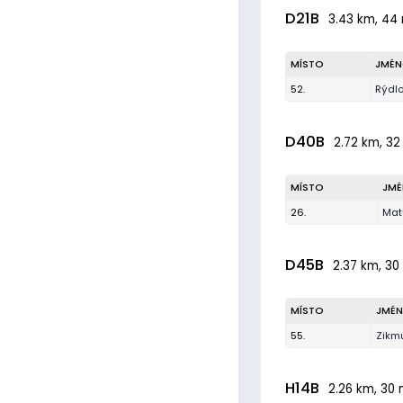
D21B
3.43 km, 44 
MÍSTO
JMÉ
52.
Rýdl
D40B
2.72 km, 32
MÍSTO
JM
26.
Mat
D45B
2.37 km, 30 
MÍSTO
JMÉ
55.
Zikm
H14B
2.26 km, 30 