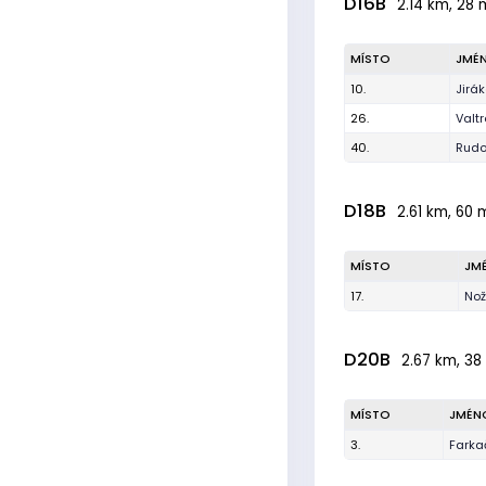
D16B
2.14 km, 28 
MÍSTO
JMÉ
10.
Jirá
26.
Valt
40.
Rudo
D18B
2.61 km, 60 m
MÍSTO
JM
17.
Nož
D20B
2.67 km, 38 
MÍSTO
JMÉN
3.
Farka