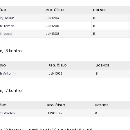
ÉNO
REG. ČÍSLO
LICENCE
arý Jakub
JJN1204
B
rák Tomáš
JJN1205
B
tr Josef
JJN1308
B
m, 18 kontrol
ÉNO
REG. ČÍSLO
LICENCE
tr Antonín
JJN1008
B
m, 17 kontrol
ÉNO
REG. ČÍSLO
LICENCE
ytr Václav
JJN0805
B