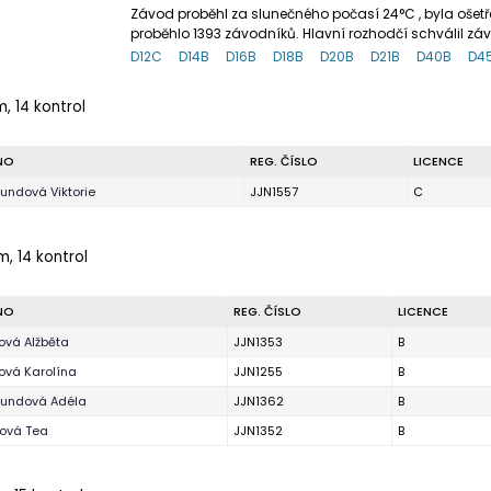
Závod proběhl za slunečného počasí 24°C , byla ošet
proběhlo 1393 závodníků. Hlavní rozhodčí schválil zá
D12C
D14B
D16B
D18B
D20B
D21B
D40B
D4
m, 14 kontrol
NO
REG. ČÍSLO
LICENCE
undová Viktorie
JJN1557
C
m, 14 kontrol
NO
REG. ČÍSLO
LICENCE
ová Alžběta
JJN1353
B
ová Karolína
JJN1255
B
undová Adéla
JJN1362
B
rová Tea
JJN1352
B