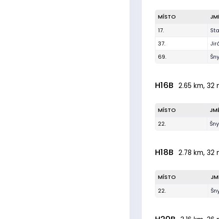
MÍSTO
JM
17.
St
37.
Ji
69.
Šny
H16B
2.65 km, 32 
MÍSTO
JM
22.
Šny
H18B
2.78 km, 32 
MÍSTO
JM
22.
Šn