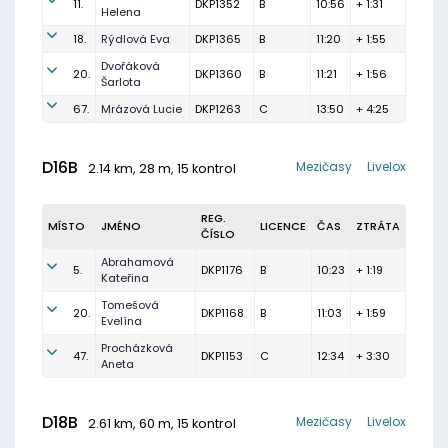
11.
DKP1352
B
10:56
+ 1:31
Helena
18.
Rýdlová Eva
DKP1365
B
11:20
+ 1:55
Dvořáková
20.
DKP1360
B
11:21
+ 1:56
Šarlota
67.
Mrázová Lucie
DKP1263
C
13:50
+ 4:25
D16B
Mezičasy
Livelox
2.14 km, 28 m, 15 kontrol
REG.
MÍSTO
JMÉNO
LICENCE
ČAS
ZTRÁTA
ČÍSLO
Abrahamová
5.
DKP1176
B
10:23
+ 1:19
Kateřina
Tomešová
20.
DKP1168
B
11:03
+ 1:59
Evelína
Procházková
47.
DKP1153
C
12:34
+ 3:30
Aneta
D18B
Mezičasy
Livelox
2.61 km, 60 m, 15 kontrol