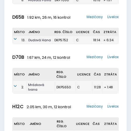
8.
Hlavatá Pavla
DKP7050
C
16:15
+ 1:57
D65B
Mezičasy
Livelox
1.92 km, 26 m, 16 kontrol
MÍSTO
JMÉNO
REG. ČÍSLO
LICENCE
ČAS
ZTRÁTA
13.
Dudová Hana
DKP5752
C
18:14
+ 6:34
D70B
Mezičasy
Livelox
1.67 km, 24 m, 12 kontrol
REG.
MÍSTO
JMÉNO
LICENCE
ČAS
ZTRÁTA
ČÍSLO
Mrázková
2.
DKP5650
C
11:28
+ 1:48
Ivana
H12C
Mezičasy
Livelox
2.05 km, 30 m, 12 kontrol
REG.
MÍSTO
JMÉNO
LICENCE
ČAS
ZTRÁTA
ČÍSLO