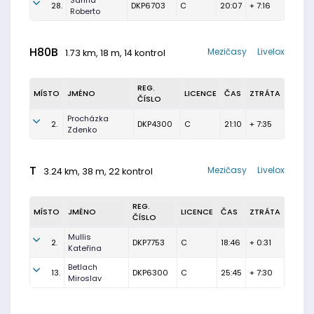
Sanna
28.
DKP6703
C
20:07
+ 7:16
Roberto
H80B
Mezičasy
Livelox
1.73 km, 18 m, 14 kontrol
REG.
MÍSTO
JMÉNO
LICENCE
ČAS
ZTRÁTA
ČÍSLO
Procházka
2.
DKP4300
C
21:10
+ 7:35
Zdenko
T
Mezičasy
Livelox
3.24 km, 38 m, 22 kontrol
REG.
MÍSTO
JMÉNO
LICENCE
ČAS
ZTRÁTA
ČÍSLO
Mullis
2.
DKP7753
C
18:46
+ 0:31
Kateřina
Betlach
13.
DKP6300
C
25:45
+ 7:30
Miroslav