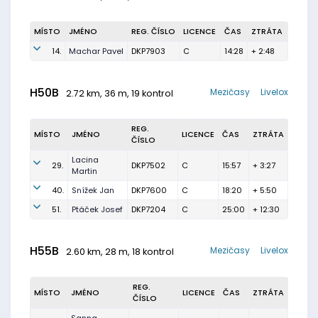
MÍSTO
JMÉNO
REG. ČÍSLO
LICENCE
ČAS
ZTRÁTA
14.
Machar Pavel
DKP7903
C
14:28
+ 2:48
H50B
Mezičasy
Livelox
2.72 km, 36 m, 19 kontrol
REG.
MÍSTO
JMÉNO
LICENCE
ČAS
ZTRÁTA
ČÍSLO
Lacina
29.
DKP7502
C
15:57
+ 3:27
Martin
40.
Snížek Jan
DKP7600
C
18:20
+ 5:50
51.
Ptáček Josef
DKP7204
C
25:00
+ 12:30
H55B
Mezičasy
Livelox
2.60 km, 28 m, 18 kontrol
REG.
MÍSTO
JMÉNO
LICENCE
ČAS
ZTRÁTA
ČÍSLO