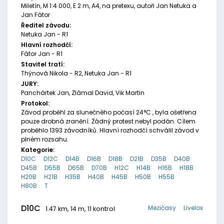
Miletín, M 1:4 000, E 2 m, A4, na pretexu, autoři Jan Netuka a
Jan Fátor
Ředitel závodu:
Netuka Jan - R1
Hlavní rozhodčí:
Fátor Jan - R1
Stavitel tratí:
Thýnová Nikola - R2, Netuka Jan - R1
JURY:
Panchártek Jan, Zlámal David, Vik Martin
Protokol:
Závod proběhl za slunečného počasí 24°C , byla ošetřena
pouze drobná zranění. Žádný protest nebyl podán. Cílem
proběhlo 1393 závodníků. Hlavní rozhodčí schválil závod v
plném rozsahu.
Kategorie:
D10C
D12C
D14B
D16B
D18B
D21B
D35B
D40B
D45B
D55B
D65B
D70B
H12C
H14B
H16B
H18B
H20B
H21B
H35B
H40B
H45B
H50B
H55B
H80B
T
D10C
Mezičasy
Livelox
1.47 km, 14 m, 11 kontrol