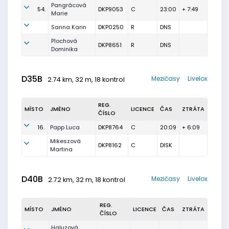
Pangrácová
54.
DKP9053
C
23:00
+ 7:49
Marie
Sanna Karin
DKP0250
R
DNS
Plochová
DKP8651
R
DNS
Dominika
D35B
Mezičasy
Livelox
2.74 km, 32 m, 18 kontrol
REG.
MÍSTO
JMÉNO
LICENCE
ČAS
ZTRÁTA
ČÍSLO
16.
Papp Luca
DKP8764
C
20:09
+ 6:09
Mikeszová
DKP8162
C
DISK
Martina
D40B
Mezičasy
Livelox
2.72 km, 32 m, 18 kontrol
REG.
MÍSTO
JMÉNO
LICENCE
ČAS
ZTRÁTA
ČÍSLO
Haluzová