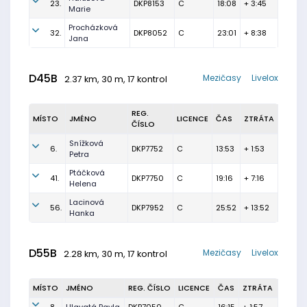
23.
DKP8153
C
18:08
+ 3:45
Marie
Procházková
32.
DKP8052
C
23:01
+ 8:38
Jana
D45B
Mezičasy
Livelox
2.37 km, 30 m, 17 kontrol
REG.
MÍSTO
JMÉNO
LICENCE
ČAS
ZTRÁTA
ČÍSLO
Snížková
6.
DKP7752
C
13:53
+ 1:53
Petra
Ptáčková
41.
DKP7750
C
19:16
+ 7:16
Helena
Lacinová
56.
DKP7952
C
25:52
+ 13:52
Hanka
D55B
Mezičasy
Livelox
2.28 km, 30 m, 17 kontrol
MÍSTO
JMÉNO
REG. ČÍSLO
LICENCE
ČAS
ZTRÁTA