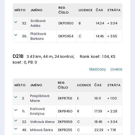
REG.
MÍSTO
JMÉNO
LICENCE
ČAS
ZTRÁTA
ČÍSLO
Snížková
32.
DKP0850
B
14:24
+ 3:34
Adéla
Ptáčková
36.
DKP0954
C
14:45
+ 3:55
Barbora
D21B
3.43 km, 44 m, 24 kontrol,
Rank. koef.
: 1.04, KS
koef.: 0, PB: 0
Mezičasy
Livelox
REG.
MÍSTO
JMÉNO
LICENCE
ČAS
ZTRÁTA
ČÍSLO
Pospíšilová
2.
DKP8756
E
16:11
+ 1:00
Marie
Kolínová
11.
DKP8450
R
17:39
+ 2:28
Kristýna
22.
Voltrová Alena
DKP9956
C
18:45
+ 3:34
49.
Míková Šárka
DKP8255
C
22:29
+ 7:18