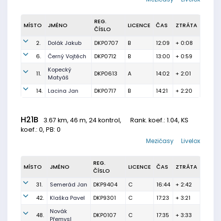
REG.
MÍSTO
JMÉNO
LICENCE
ČAS
ZTRÁTA
ČÍSLO
2.
Dolák Jakub
DKP0707
B
12:09
+ 0:08
6.
Černý Vojtěch
DKP0712
B
13:00
+ 0:59
Kopecký
11.
DKP0613
A
14:02
+ 2:01
Matyáš
14.
Lacina Jan
DKP0717
B
14:21
+ 2:20
H21B
3.67 km, 46 m, 24 kontrol,
Rank. koef.
: 1.04, KS
koef.: 0, PB: 0
Mezičasy
Livelox
REG.
MÍSTO
JMÉNO
LICENCE
ČAS
ZTRÁTA
ČÍSLO
31.
Semerád Jan
DKP9404
C
16:44
+ 2:42
42.
Klaška Pavel
DKP9301
C
17:23
+ 3:21
Novák
48.
DKP0107
C
17:35
+ 3:33
Přemysl