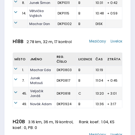
8.
Junek Šimon
DKP1011
B
10:31
+ 0:42
Větvička
14.
DKP1115
B
10:48
+ 0:59
Vojtěch
Machar Dan
DKP1002
B
DISK
H18B
Mezičasy
Livelox
2.78 km, 32 m, 17 kontrol
REG.
MÍSTO
JMÉNO
LICENCE
ČAS
ZTRÁTA
ČÍSLO
1.
Machar Eda
DKP0803
B
10:19
Junek
7.
DKP0817
B
11:04
+ 0:45
Matouš
Veljačik
45.
DKP0818
C
13:20
+ 3:01
Jonáš
49.
Novák Adam
DKP0924
B
13:36
+ 3:17
H20B
3.16 km, 36 m, 19 kontrol,
Rank. koef.
: 1.04, KS
koef.: 0, PB: 0
Mezičasy
Livelox