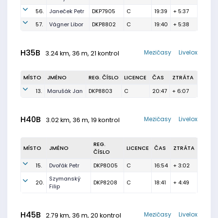
56.
Janeček Petr
DKP7905
C
19:39
+ 5:37
57.
Vágner Libor
DKP8802
C
19:40
+ 5:38
H35B
Mezičasy
Livelox
3.24 km, 36 m, 21 kontrol
MÍSTO
JMÉNO
REG. ČÍSLO
LICENCE
ČAS
ZTRÁTA
13.
Marušák Jan
DKP8803
C
20:47
+ 6:07
H40B
Mezičasy
Livelox
3.02 km, 36 m, 19 kontrol
REG.
MÍSTO
JMÉNO
LICENCE
ČAS
ZTRÁTA
ČÍSLO
15.
Dvořák Petr
DKP8005
C
16:54
+ 3:02
Szymanský
20.
DKP8208
C
18:41
+ 4:49
Filip
H45B
Mezičasy
Livelox
2.79 km, 36 m, 20 kontrol