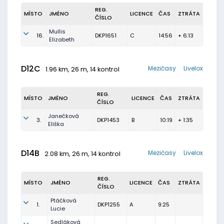
REG.
MÍSTO
JMÉNO
LICENCE
ČAS
ZTRÁTA
ČÍSLO
Mullis
16.
DKP1651
C
14:56
+ 6:13
Elizabeth
D12C
Mezičasy
Livelox
1.96 km, 26 m, 14 kontrol
REG.
MÍSTO
JMÉNO
LICENCE
ČAS
ZTRÁTA
ČÍSLO
Janečková
3.
DKP1453
B
10:19
+ 1:35
Eliška
D14B
Mezičasy
Livelox
2.08 km, 26 m, 14 kontrol
REG.
MÍSTO
JMÉNO
LICENCE
ČAS
ZTRÁTA
ČÍSLO
Ptáčková
1.
DKP1255
A
9:25
Lucie
Sedláková