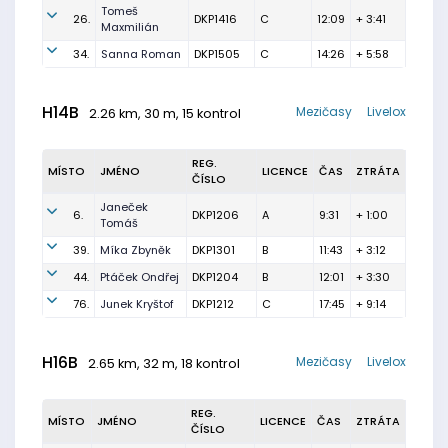
Tomeš
26.
DKP1416
C
12:09
+ 3:41
Maxmilián
34.
Sanna Roman
DKP1505
C
14:26
+ 5:58
H14B
Mezičasy
Livelox
2.26 km, 30 m, 15 kontrol
REG.
MÍSTO
JMÉNO
LICENCE
ČAS
ZTRÁTA
ČÍSLO
Janeček
6.
DKP1206
A
9:31
+ 1:00
Tomáš
39.
Míka Zbyněk
DKP1301
B
11:43
+ 3:12
44.
Ptáček Ondřej
DKP1204
B
12:01
+ 3:30
76.
Junek Kryštof
DKP1212
C
17:45
+ 9:14
H16B
Mezičasy
Livelox
2.65 km, 32 m, 18 kontrol
REG.
MÍSTO
JMÉNO
LICENCE
ČAS
ZTRÁTA
ČÍSLO