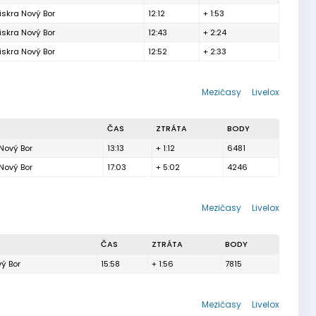
iskra Nový Bor
12:12
+ 1:53
iskra Nový Bor
12:43
+ 2:24
iskra Nový Bor
12:52
+ 2:33
Mezičasy
Livelox
ČAS
ZTRÁTA
BODY
Nový Bor
13:13
+ 1:12
6481
Nový Bor
17:03
+ 5:02
4246
Mezičasy
Livelox
ČAS
ZTRÁTA
BODY
vý Bor
15:58
+ 1:56
7815
Mezičasy
Livelox