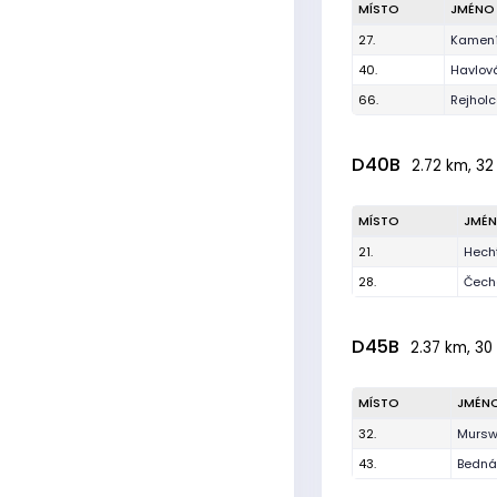
MÍSTO
JMÉNO
27.
Kamení
40.
Havlov
66.
Rejhol
D40B
2.72 km, 32
MÍSTO
JMÉ
21.
Hech
28.
Čech
D45B
2.37 km, 30 
MÍSTO
JMÉN
32.
Mursw
43.
Bedná