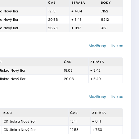
ČAS
ZTRÁTA
BODY
ra Nový Bor
19:15
+ 4:04
7152
ra Nový Bor
20:56
+ 5:45
6212
ra Nový Bor
26:28
+ 11:17
3121
Mezičasy
Livelox
B
ČAS
ZTRÁTA
Jiskra Nový Bor
18:05
+ 3:42
Jiskra Nový Bor
20:03
+ 5:40
Mezičasy
Livelox
KLUB
ČAS
ZTRÁTA
OK Jiskra Nový Bor
18:11
+ 6:11
OK Jiskra Nový Bor
19:53
+ 7:53