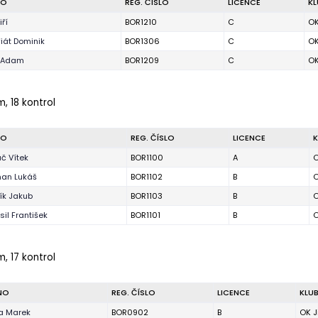
NO
REG. ČÍSLO
LICENCE
KL
iří
BOR1210
C
OK
iát Dominik
BOR1306
C
OK
 Adam
BOR1209
C
OK
m, 18 kontrol
NO
REG. ČÍSLO
LICENCE
K
č Vítek
BOR1100
A
O
an Lukáš
BOR1102
B
O
ík Jakub
BOR1103
B
O
il František
BOR1101
B
O
m, 17 kontrol
NO
REG. ČÍSLO
LICENCE
KLU
a Marek
BOR0902
B
OK J