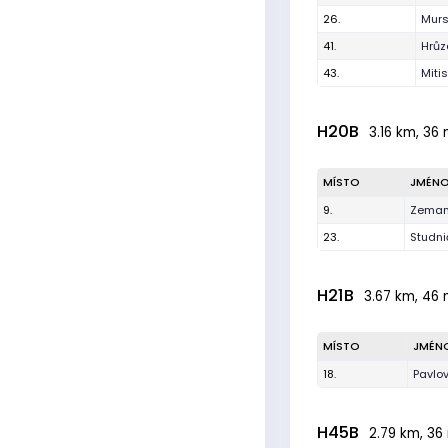
26.
Murs
41.
Hrůz
43.
Miti
H20B
3.16 km, 36 
MÍSTO
JMÉN
9.
Zeman
23.
Studn
H21B
3.67 km, 46 
MÍSTO
JMÉN
18.
Pavlo
H45B
2.79 km, 36