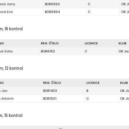
ová Jana
BOR6550
C
OK J
řová Eva
BOR6654
C
OK J
m, 16 kontrol
NO
REG. ČÍSLO
LICENCE
KLUB
vá Soňa
BOR6150
C
OK Jis
m, 12 kontrol
NO
REG. ČÍSLO
LICENCE
KLUB
 Jan
BOR1403
B
OK Ji
 Antonín
BOR1601
C
OK Ji
m, 15 kontrol