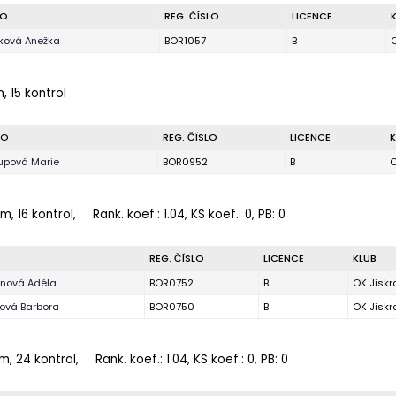
NO
REG. ČÍSLO
LICENCE
ková Anežka
BOR1057
B
O
, 15 kontrol
NO
REG. ČÍSLO
LICENCE
K
upová Marie
BOR0952
B
O
m, 16 kontrol,
Rank. koef.
: 1.04, KS koef.: 0, PB: 0
REG. ČÍSLO
LICENCE
KLUB
nová Adéla
BOR0752
B
OK Jiskr
ová Barbora
BOR0750
B
OK Jiskr
m, 24 kontrol,
Rank. koef.
: 1.04, KS koef.: 0, PB: 0