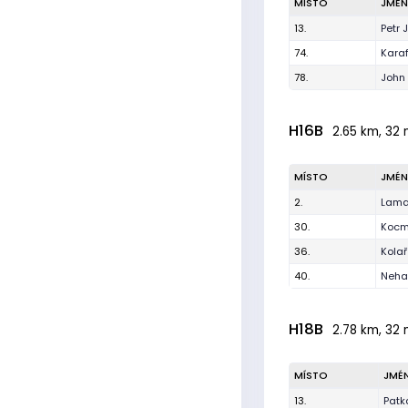
MÍSTO
JMÉ
13.
Petr J
74.
Karaf
78.
John
H16B
2.65 km, 32 
MÍSTO
JMÉ
2.
Lama
30.
Kocm
36.
Kolař
40.
Nehas
H18B
2.78 km, 32 
MÍSTO
JMÉ
13.
Patk