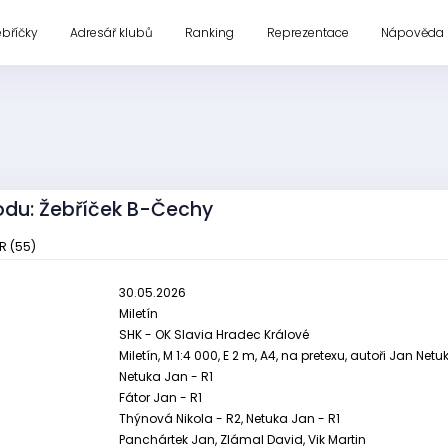
ebříčky
Adresář klubů
Ranking
Reprezentace
Nápověda
odu: Žebříček B-Čechy
R (55)
30.05.2026
Miletín
SHK - OK Slavia Hradec Králové
Miletín, M 1:4 000, E 2 m, A4, na pretexu, autoři Jan Net
Netuka Jan - R1
Fátor Jan - R1
Thýnová Nikola - R2, Netuka Jan - R1
Panchártek Jan, Zlámal David, Vik Martin