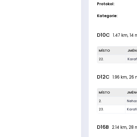
Protokol:
Kategorie:
D10C
1.47 km, 14 m
MÍSTO
JMÉ
22.
Karaf
D12C
1.96 km, 26 
MÍSTO
JMÉN
2.
Nehas
23.
Karaf
D16B
2.14 km, 28 