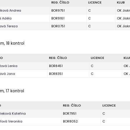
REG. ČÍSLO
LICENCE
KLUB
ková Andrea
BOR9751
C
OK Jisk
á Adéla
BOR9161
C
OK Jisk
cová Tereza
BOR0751
C
OK Jisk
 m, 18 kontrol
NO
REG. ČÍSLO
LICENCE
KLU
tová Lenka
BOR8451
C
OK 
ová Jana
BOR8351
C
OK 
m, 17 kontrol
O
REG. ČÍSLO
LICENCE
ieková Kateřina
BOR7951
C
řová Veronika
BOR8052
C