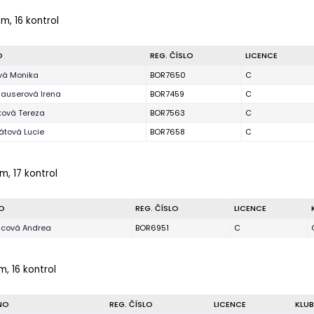
m, 16 kontrol
O
REG. ČÍSLO
LICENCE
vá Monika
BOR7650
C
auserová Irena
BOR7459
C
ková Tereza
BOR7563
C
átová Lucie
BOR7658
C
m, 17 kontrol
O
REG. ČÍSLO
LICENCE
lcová Andrea
BOR6951
C
m, 16 kontrol
NO
REG. ČÍSLO
LICENCE
KLUB