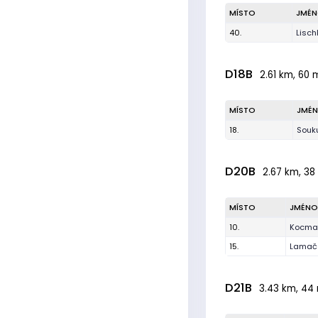
MÍSTO
JMÉ
40.
Lisch
D18B
2.61 km, 60 m
MÍSTO
JMÉ
18.
Souk
D20B
2.67 km, 38 
MÍSTO
JMÉNO
10.
Kocma
15.
Lamač
D21B
3.43 km, 44 