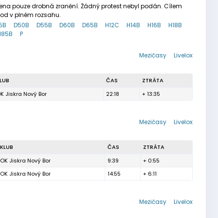
řena pouze drobná zranění. Žádný protest nebyl podán. Cílem
vod v plném rozsahu.
5B
D50B
D55B
D60B
D65B
H12C
H14B
H16B
H18B
H85B
P
Mezičasy
Livelox
LUB
ČAS
ZTRÁTA
K Jiskra Nový Bor
22:18
+ 13:35
Mezičasy
Livelox
KLUB
ČAS
ZTRÁTA
OK Jiskra Nový Bor
9:39
+ 0:55
OK Jiskra Nový Bor
14:55
+ 6:11
Mezičasy
Livelox