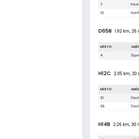
7.
Pávk
10.
Halí
D65B
1.92 km, 26 
MÍSTO
JMÉ
4.
Šípo
H12C
2.05 km, 30 
MÍSTO
JMÉ
31.
Čech
35.
Čech
H14B
2.26 km, 30 