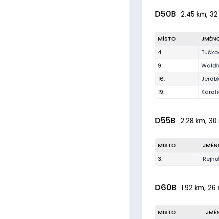
D50B
2.45 km, 32 
MÍSTO
JMÉN
4.
Tučko
9.
Waldh
16.
Jeřáb
19.
Karafi
D55B
2.28 km, 30 
MÍSTO
JMÉN
3.
Rejho
D60B
1.92 km, 26 
MÍSTO
JMÉ