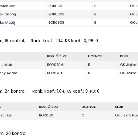
wiek Jan
BOR0901
B
OK J
ek Ondřej
BOR0809
B
OK J
ska Matěj
BOR0905
B
OK J
m, 19 kontrol,
Rank. koef.
: 1.04, KS koef.: 0, PB: 0
O
REG. ČÍSLO
LICENCE
KLUB
 Jakub
BOR0704
B
OK Jiskra 
ičný Adam
BOR0701
B
OK Jiskra 
m, 24 kontrol,
Rank. koef.
: 1.04, KS koef.: 0, PB: 0
O
REG. ČÍSLO
LICENCE
KLUB
vec Dan
BOR0001
C
OK Jiskra No
 m, 20 kontrol