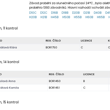
Závod proběhl za slunečného počasí 24°C , byla ošet
proběhlo 1393 závodníků. Hlavní rozhodčí schválil zá
D10C
D12C
D16B
D18B
D20B
D21B
D40B
D4
H20B
H21B
H45B
H50B
H55B
H60B
H65B
, 11 kontrol
NO
REG. ČÍSLO
LICENCE
K
iátová Klára
BOR1750
C
O
m, 14 kontrol
O
REG. ČÍSLO
LICENCE
ilová Anna
BOR1450
B
iátová Kamila
BOR1451
C
m, 15 kontrol