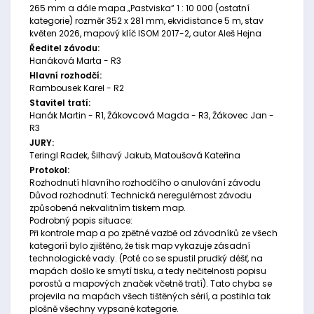
265 mm a dále mapa „Pastviska“ 1 : 10 000 (ostatní
kategorie) rozměr 352 x 281 mm, ekvidistance 5 m, stav
květen 2026, mapový klíč ISOM 2017-2, autor Aleš Hejna
Ředitel závodu:
Hanáková Marta - R3
Hlavní rozhodčí:
Rambousek Karel - R2
Stavitel tratí:
Hanák Martin - R1, Žákovcová Magda - R3, Žákovec Jan -
R3
JURY:
Teringl Radek, Šilhavý Jakub, Matoušová Kateřina
Protokol:
Rozhodnutí hlavního rozhodčího o anulování závodu
Důvod rozhodnutí: Technická neregulérnost závodu
způsobená nekvalitním tiskem map.
Podrobný popis situace:
Při kontrole map a po zpětné vazbě od závodníků ze všech
kategorií bylo zjištěno, že tisk map vykazuje zásadní
technologické vady. (Poté co se spustil prudký déšť, na
mapách došlo ke smytí tisku, a tedy nečitelnosti popisu
porostů a mapových značek včetně tratí). Tato chyba se
projevila na mapách všech tištěných sérií, a postihla tak
plošně všechny vypsané kategorie.