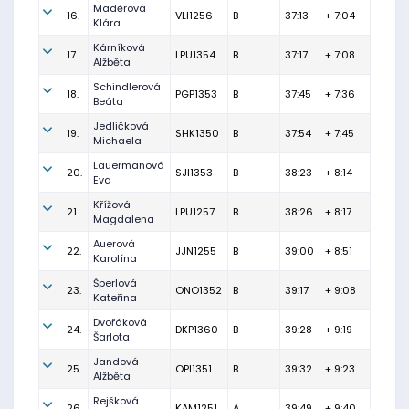
Maděrová
16.
VLI1256
B
37:13
+ 7:04
Klára
Kárníková
17.
LPU1354
B
37:17
+ 7:08
Alžběta
Schindlerová
18.
PGP1353
B
37:45
+ 7:36
Beáta
Jedličková
19.
SHK1350
B
37:54
+ 7:45
Michaela
Lauermanová
20.
SJI1353
B
38:23
+ 8:14
Eva
Křížová
21.
LPU1257
B
38:26
+ 8:17
Magdalena
Auerová
22.
JJN1255
B
39:00
+ 8:51
Karolína
Šperlová
23.
ONO1352
B
39:17
+ 9:08
Kateřina
Dvořáková
24.
DKP1360
B
39:28
+ 9:19
Šarlota
Jandová
25.
OPI1351
B
39:32
+ 9:23
Alžběta
Rejšková
26.
KAM1251
A
39:49
+ 9:40