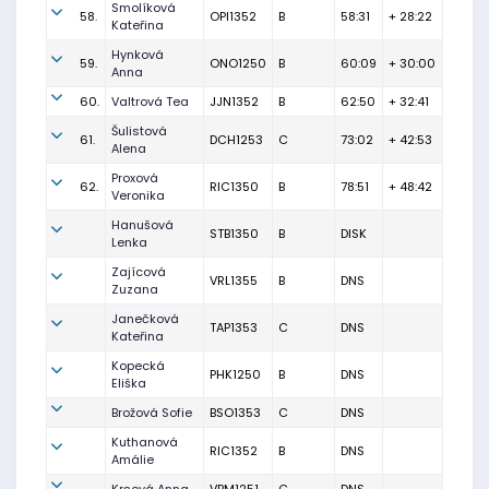
Smolíková
58.
OPI1352
B
58:31
+ 28:22
Kateřina
Hynková
59.
ONO1250
B
60:09
+ 30:00
Anna
60.
Valtrová Tea
JJN1352
B
62:50
+ 32:41
Šulistová
61.
DCH1253
C
73:02
+ 42:53
Alena
Proxová
62.
RIC1350
B
78:51
+ 48:42
Veronika
Hanušová
STB1350
B
DISK
Lenka
Zajícová
VRL1355
B
DNS
Zuzana
Janečková
TAP1353
C
DNS
Kateřina
Kopecká
PHK1250
B
DNS
Eliška
Brožová Sofie
BSO1353
C
DNS
Kuthanová
RIC1352
B
DNS
Amálie