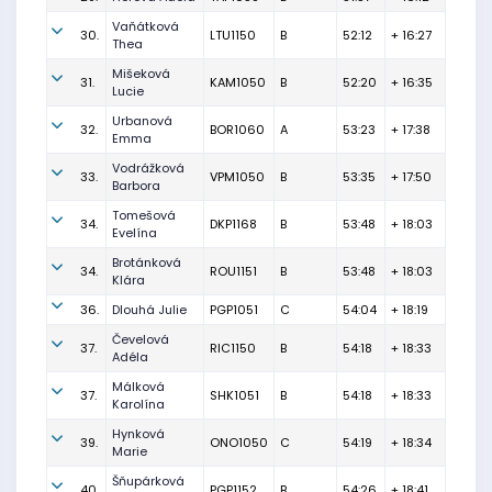
Vaňátková
30.
LTU1150
B
52:12
+ 16:27
Thea
Mišeková
31.
KAM1050
B
52:20
+ 16:35
Lucie
Urbanová
32.
BOR1060
A
53:23
+ 17:38
Emma
Vodrážková
33.
VPM1050
B
53:35
+ 17:50
Barbora
Tomešová
34.
DKP1168
B
53:48
+ 18:03
Evelína
Brotánková
34.
ROU1151
B
53:48
+ 18:03
Klára
36.
Dlouhá Julie
PGP1051
C
54:04
+ 18:19
Čevelová
37.
RIC1150
B
54:18
+ 18:33
Adéla
Málková
37.
SHK1051
B
54:18
+ 18:33
Karolína
Hynková
39.
ONO1050
C
54:19
+ 18:34
Marie
Šňupárková
40.
PGP1152
B
54:26
+ 18:41