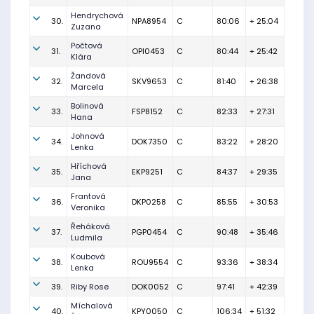
Hendrychová
30.
NPA8954
C
80:06
+ 25:04
Zuzana
Počtová
31.
OPI0453
C
80:44
+ 25:42
Klára
Žandová
32.
SKV9653
C
81:40
+ 26:38
Marcela
Bolinová
33.
FSP8152
C
82:33
+ 27:31
Hana
Johnová
34.
DOK7350
C
83:22
+ 28:20
Lenka
Hříchová
35.
EKP9251
C
84:37
+ 29:35
Jana
Frantová
36.
DKP0258
C
85:55
+ 30:53
Veronika
Řeháková
37.
PGP0454
C
90:48
+ 35:46
Ludmila
Koubová
38.
ROU9554
C
93:36
+ 38:34
Lenka
39.
Riby Rose
DOK0052
C
97:41
+ 42:39
Míchalová
40.
KPY0050
C
106:34
+ 51:32