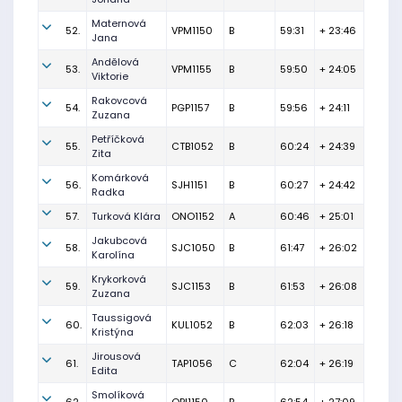
Maternová
52.
VPM1150
B
59:31
+ 23:46
Jana
Andělová
53.
VPM1155
B
59:50
+ 24:05
Viktorie
Rakovcová
54.
PGP1157
B
59:56
+ 24:11
Zuzana
Petříčková
55.
CTB1052
B
60:24
+ 24:39
Zita
Komárková
56.
SJH1151
B
60:27
+ 24:42
Radka
57.
Turková Klára
ONO1152
A
60:46
+ 25:01
Jakubcová
58.
SJC1050
B
61:47
+ 26:02
Karolína
Krykorková
59.
SJC1153
B
61:53
+ 26:08
Zuzana
Taussigová
60.
KUL1052
B
62:03
+ 26:18
Kristýna
Jirousová
61.
TAP1056
C
62:04
+ 26:19
Edita
Smolíková