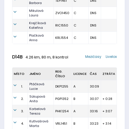
TEP1451
C
DNS
Barbora
Mikulová
ZVO1450
C
DNS
Laura
Krejčíková
RIC1550
C
DNS
Kateřina
Plačková
KRL1554
C
DNS
Anna
D14B
Mezičasy
Livelox
4.26 km, 80 m, 8 kontrol
REG.
MÍSTO
JMÉNO
LICENCE
ČAS
ZTRÁTA
ČÍSLO
Ptáčková
1.
DKP1255
A
30:09
Lucie
Súkupová
2.
PGP1352
B
30:37
+ 0:28
Anita
Korbelová
3.
PHK1254
A
33:16
+ 3:07
Tereza
Kutlvašrová
4.
VRL1451
B
33:23
+ 3:14
Marta