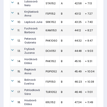
Lubasová
8.
STA1152
A
42:58
+ 7:13
Nela
Knýbelová
9.
FSP1152
B
43:12
+ 7:27
Anna
10.
Lepšová Julie
SRK1152
B
43:25
+ 7:40
Fuchsová
11.
KAM1153
A
44:12
+ 8:27
Barbora
Peterová
12.
PHK1060
B
44:32
+ 8:47
Gabriela
Fryšová
13.
DCH1151
B
44:48
+ 9:03
Zuzana
Horáková
14.
PHK1152
B
45:16
+ 9:31
Eliška
Řepková
15.
PGP1052
A
45:49
+ 10:04
Anna
Bolinová
16.
FSP1150
B
46:23
+ 10:38
Evelína
Pohlodková
17.
TUR1052
B
46:46
+ 11:01
Sára
Houbová
18.
KRL1152
B
47:34
+ 11:49
Eliška