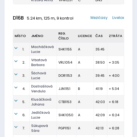
Krsová Anna
VPM1251
C
DNS
D16B
Mezičasy
Livelox
5.24 km, 125 m, 9 kontrol
REG.
MÍSTO
JMÉNO
LICENCE
ČAS
ZTRÁTA
ČÍSLO
Macháčková
1.
SHK1155
A
35:45
Lucie
Vrbatová
2.
VRL1054
A
38:50
+ 3:05
Barbora
Šáchová
3.
DOR1153
A
39:45
+ 4:00
Lucie
Dostrašilová
4.
JJN1151
B
41:19
+ 5:34
Vendula
Klusáčková
5.
CTB1153
A
42:03
+ 6:18
Johana
Jedličková
6.
SHK1050
A
42:09
+ 6:24
Lucie
Súkupová
7.
PGP1151
A
42:13
+ 6:28
Sára