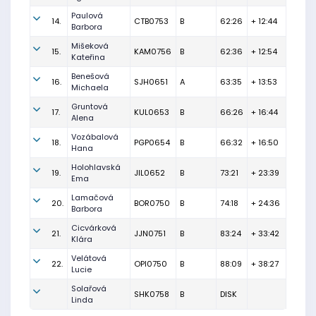
Paulová
14.
CTB0753
B
62:26
+ 12:44
Barbora
Mišeková
15.
KAM0756
B
62:36
+ 12:54
Kateřina
Benešová
16.
SJH0651
A
63:35
+ 13:53
Michaela
Gruntová
17.
KUL0653
B
66:26
+ 16:44
Alena
Vozábalová
18.
PGP0654
B
66:32
+ 16:50
Hana
Holohlavská
19.
JIL0652
B
73:21
+ 23:39
Ema
Lamačová
20.
BOR0750
B
74:18
+ 24:36
Barbora
Cicvárková
21.
JJN0751
B
83:24
+ 33:42
Klára
Velátová
22.
OPI0750
B
88:09
+ 38:27
Lucie
Solařová
SHK0758
B
DISK
Linda