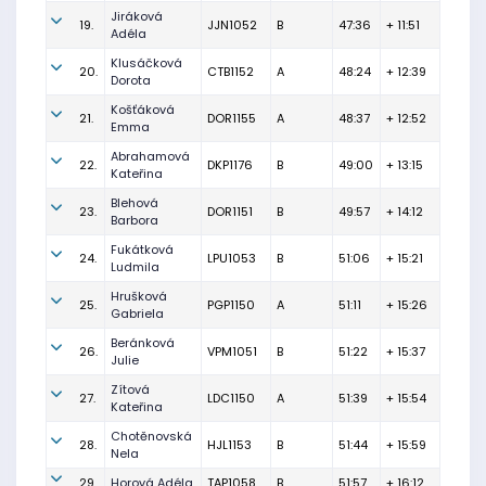
Jiráková
19.
JJN1052
B
47:36
+ 11:51
Adéla
Klusáčková
20.
CTB1152
A
48:24
+ 12:39
Dorota
Košťáková
21.
DOR1155
A
48:37
+ 12:52
Emma
Abrahamová
22.
DKP1176
B
49:00
+ 13:15
Kateřina
Blehová
23.
DOR1151
B
49:57
+ 14:12
Barbora
Fukátková
24.
LPU1053
B
51:06
+ 15:21
Ludmila
Hrušková
25.
PGP1150
A
51:11
+ 15:26
Gabriela
Beránková
26.
VPM1051
B
51:22
+ 15:37
Julie
Zítová
27.
LDC1150
A
51:39
+ 15:54
Kateřina
Chotěnovská
28.
HJL1153
B
51:44
+ 15:59
Nela
29.
Horová Adéla
TAP1058
B
51:57
+ 16:12