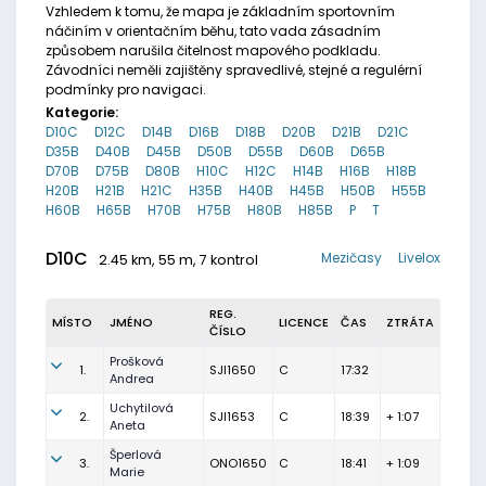
Vzhledem k tomu, že mapa je základním sportovním
náčiním v orientačním běhu, tato vada zásadním
způsobem narušila čitelnost mapového podkladu.
Závodníci neměli zajištěny spravedlivé, stejné a regulérní
podmínky pro navigaci.
Kategorie:
D10C
D12C
D14B
D16B
D18B
D20B
D21B
D21C
D35B
D40B
D45B
D50B
D55B
D60B
D65B
D70B
D75B
D80B
H10C
H12C
H14B
H16B
H18B
H20B
H21B
H21C
H35B
H40B
H45B
H50B
H55B
H60B
H65B
H70B
H75B
H80B
H85B
P
T
D10C
Mezičasy
Livelox
2.45 km, 55 m, 7 kontrol
REG.
MÍSTO
JMÉNO
LICENCE
ČAS
ZTRÁTA
ČÍSLO
Prošková
1.
SJI1650
C
17:32
Andrea
Uchytilová
2.
SJI1653
C
18:39
+ 1:07
Aneta
Šperlová
3.
ONO1650
C
18:41
+ 1:09
Marie