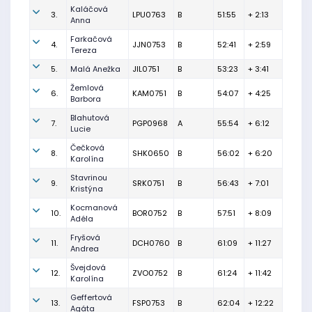
Kaláčová
3.
LPU0763
B
51:55
+ 2:13
Anna
Farkačová
4.
JJN0753
B
52:41
+ 2:59
Tereza
5.
Malá Anežka
JIL0751
B
53:23
+ 3:41
Žemlová
6.
KAM0751
B
54:07
+ 4:25
Barbora
Blahutová
7.
PGP0968
A
55:54
+ 6:12
Lucie
Čečková
8.
SHK0650
B
56:02
+ 6:20
Karolína
Stavrinou
9.
SRK0751
B
56:43
+ 7:01
Kristýna
Kocmanová
10.
BOR0752
B
57:51
+ 8:09
Adéla
Fryšová
11.
DCH0760
B
61:09
+ 11:27
Andrea
Švejdová
12.
ZVO0752
B
61:24
+ 11:42
Karolína
Geffertová
13.
FSP0753
B
62:04
+ 12:22
Agáta