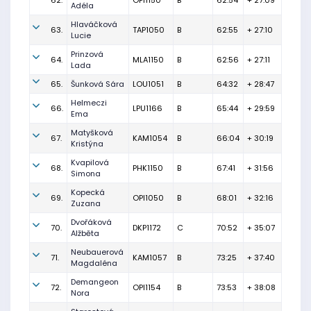
62.
OPI1150
B
62:54
+ 27:09
Adéla
Hlaváčková
63.
TAP1050
B
62:55
+ 27:10
Lucie
Prinzová
64.
MLA1150
B
62:56
+ 27:11
Lada
65.
Šunková Sára
LOU1051
B
64:32
+ 28:47
Helmeczi
66.
LPU1166
B
65:44
+ 29:59
Ema
Matyšková
67.
KAM1054
B
66:04
+ 30:19
Kristýna
Kvapilová
68.
PHK1150
B
67:41
+ 31:56
Simona
Kopecká
69.
OPI1050
B
68:01
+ 32:16
Zuzana
Dvořáková
70.
DKP1172
C
70:52
+ 35:07
Alžběta
Neubauerová
71.
KAM1057
B
73:25
+ 37:40
Magdaléna
Demangeon
72.
OPI1154
B
73:53
+ 38:08
Nora