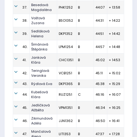
Besedová
37.
PHK1252
B
44:07
+ 13:58
Magdaléna
Voštová
38.
BSO1352
B
44:31
+ 14:22
Zuzana
Sedláková
39.
DKP1352
B
44:51
+ 14:42
Helena
Šimánová
40.
LPM1254
B
44:57
+ 14:48
Štěpánka
Janková
41.
CHC1351
B
45:02
+ 14:53
Klára
Teringlová
42.
VCB1251
B
45:11
+ 15:02
Veronika
43.
Rýdlová Eva
DKP1365
B
45:38
+ 15:29
Kubešová
44.
RUZ1251
C
46:16
+ 16:07
Klára
Jedličková
45.
VPM1351
B
46:34
+ 16:25
Alžběta
Zikmundová
46.
JJN1362
B
46:50
+ 16:41
Adéla
Mančalová
47.
LIT1353
B
47:37
+ 17:28
Alena