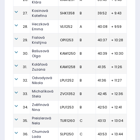
Klára
Kosinová
27.
SHK1358
B
39:52
+ 9:43
Kateřina
Heczková
28.
VLI1252
A
40:08
+ 9:59
Emma
Fialová
29.
OPI1253
B
40:37
+ 10:28
Kristýna
Bašusová
30.
KAM1250
B
40:39
+ 10:30
Olga
Kolářová
31.
KAM1258
B
41:35
+ 11:26
Zuzana
Odvodyová
32.
LPU1252
B
41:36
+ 11:27
Nikola
Michalíková
33.
ZVO1352
B
42:45
+ 12:36
Stela
Zvěřinová
34.
LPU1253
B
42:50
+ 12:41
Nina
Preislerová
35.
TUR1260
C
43:13
+ 13:04
Nela
Chumová
36.
SLP1250
C
43:53
+ 13:44
Lada