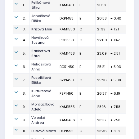
Pelikánová
1.
KAM1451
B
20:18
Jitka
Janečková
2.
DKP1453
B
20:58
+ 0:40
Eliška
3.
Křížová Elen
KAM1550
C
21:39
+ 1:21
Nováková
4.
PGP1553
C
22:00
+ 1:42
Zuzana
Sankotová
5.
KAM1458
B
23:09
+ 2:51
Sára
Nehasilová
6.
BOR1450
B
25:21
+ 5:03
Anna
Pospíšilová
7.
SZP1450
C
25:26
+ 5:08
Eliška
Kurfürstová
8.
FSP1450
B
26:37
+ 6:19
Anna
Mordačíková
9.
KAM1555
B
28:16
+ 7:58
Adéla
Voleská
9.
KAM1456
C
28:16
+ 7:58
Andrea
11.
Dudová Marta
DKP1555
C
28:36
+ 8:18