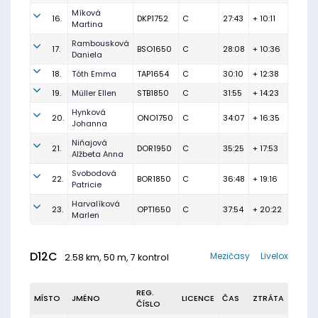
Míková
16.
DKP1752
C
27:43
+ 10:11
Martina
Rambousková
17.
BSO1650
C
28:08
+ 10:36
Daniela
18.
Tóth Emma
TAP1654
C
30:10
+ 12:38
19.
Müller Ellen
STB1850
C
31:55
+ 14:23
Hynková
20.
ONO1750
C
34:07
+ 16:35
Johanna
Niňajová
21.
DOR1950
C
35:25
+ 17:53
Alžbeta Anna
Svobodová
22.
BOR1850
C
36:48
+ 19:16
Patricie
Harvalíková
23.
OPT1650
C
37:54
+ 20:22
Marlen
D12C
Mezičasy
Livelox
2.58 km, 50 m, 7 kontrol
REG.
MÍSTO
JMÉNO
LICENCE
ČAS
ZTRÁTA
ČÍSLO