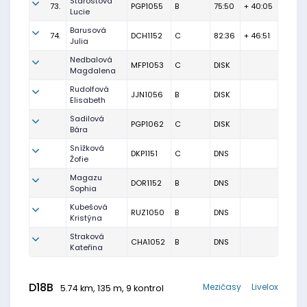
Starostová
73.
PGP1055
B
75:50
+ 40:05
Lucie
Barusová
74.
DCH1152
C
82:36
+ 46:51
Julia
Nedbalová
MFP1053
C
DISK
Magdalena
Rudolfová
JJN1056
B
DISK
Elisabeth
Sadilová
PGP1062
C
DISK
Bára
Snížková
DKP1151
C
DNS
Žofie
Magazu
DOR1152
B
DNS
Sophia
Kubešová
RUZ1050
B
DNS
Kristýna
Straková
CHA1052
B
DNS
Kateřina
D18B
Mezičasy
Livelox
5.74 km, 135 m, 9 kontrol