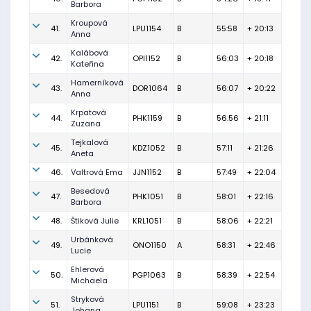
Barbora
Kroupová
41.
LPU1154
B
55:58
+ 20:13
Anna
Kalábová
42.
OPI1152
B
56:03
+ 20:18
Kateřina
Hamerníková
43.
DOR1064
B
56:07
+ 20:22
Anna
Krpatová
44.
PHK1159
B
56:56
+ 21:11
Zuzana
Tejkalová
45.
KDZ1052
B
57:11
+ 21:26
Aneta
46.
Valtrová Ema
JJN1152
B
57:49
+ 22:04
Besedová
47.
PHK1051
B
58:01
+ 22:16
Barbora
48.
Štiková Julie
KRL1051
B
58:06
+ 22:21
Urbánková
49.
ONO1150
A
58:31
+ 22:46
Lucie
Ehlerová
50.
PGP1063
B
58:39
+ 22:54
Michaela
Stryková
51.
LPU1151
B
59:08
+ 23:23
Johana