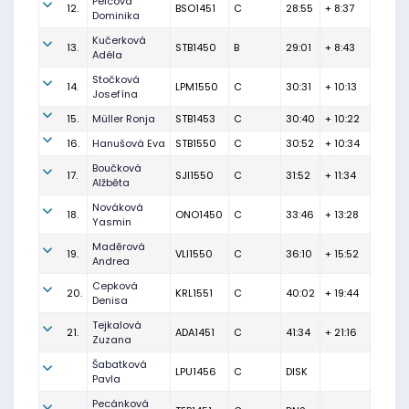
Pelcová
12.
BSO1451
C
28:55
+ 8:37
Dominika
Kučerková
13.
STB1450
B
29:01
+ 8:43
Adéla
Stočková
14.
LPM1550
C
30:31
+ 10:13
Josefína
15.
Müller Ronja
STB1453
C
30:40
+ 10:22
16.
Hanušová Eva
STB1550
C
30:52
+ 10:34
Boučková
17.
SJI1550
C
31:52
+ 11:34
Alžběta
Nováková
18.
ONO1450
C
33:46
+ 13:28
Yasmin
Maděrová
19.
VLI1550
C
36:10
+ 15:52
Andrea
Cepková
20.
KRL1551
C
40:02
+ 19:44
Denisa
Tejkalová
21.
ADA1451
C
41:34
+ 21:16
Zuzana
Šabatková
LPU1456
C
DISK
Pavla
Pecánková