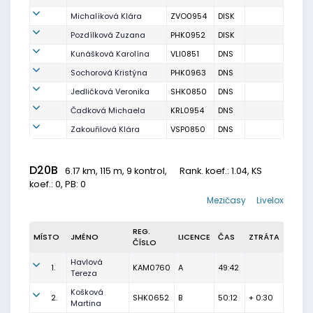
Michalíková Klára
ZVO0954
DISK
Pozdílková Zuzana
PHK0952
DISK
Kunášková Karolína
VLI0851
DNS
Sochorová Kristýna
PHK0963
DNS
Jedličková Veronika
SHK0850
DNS
Čadková Michaela
KRL0954
DNS
Zakouřilová Klára
VSP0850
DNS
D20B
6.17 km, 115 m, 9 kontrol,
Rank. koef.
: 1.04, KS
koef.: 0, PB: 0
Mezičasy
Livelox
REG.
MÍSTO
JMÉNO
LICENCE
ČAS
ZTRÁTA
ČÍSLO
Havlová
1.
KAM0760
A
49:42
Tereza
Košková
2.
SHK0652
B
50:12
+ 0:30
Martina