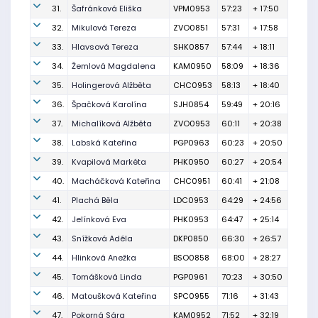
31.
Šafránková Eliška
VPM0953
57:23
+ 17:50
32.
Mikulová Tereza
ZVO0851
57:31
+ 17:58
33.
Hlavsová Tereza
SHK0857
57:44
+ 18:11
34.
Žemlová Magdalena
KAM0950
58:09
+ 18:36
35.
Holingerová Alžběta
CHC0953
58:13
+ 18:40
36.
Špačková Karolína
SJH0854
59:49
+ 20:16
37.
Michalíková Alžběta
ZVO0953
60:11
+ 20:38
38.
Labská Kateřina
PGP0963
60:23
+ 20:50
39.
Kvapilová Markéta
PHK0950
60:27
+ 20:54
40.
Macháčková Kateřina
CHC0951
60:41
+ 21:08
41.
Plachá Běla
LDC0953
64:29
+ 24:56
42.
Jelínková Eva
PHK0953
64:47
+ 25:14
43.
Snížková Adéla
DKP0850
66:30
+ 26:57
44.
Hlinková Anežka
BSO0858
68:00
+ 28:27
45.
Tomášková Linda
PGP0961
70:23
+ 30:50
46.
Matoušková Kateřina
SPC0955
71:16
+ 31:43
47.
Pokorná Sára
KAM0952
71:52
+ 32:19