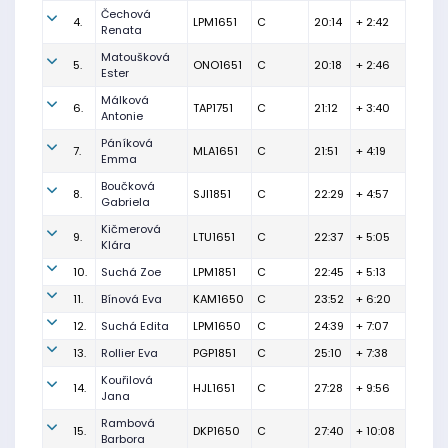
Čechová
4.
LPM1651
C
20:14
+ 2:42
Renata
Matoušková
5.
ONO1651
C
20:18
+ 2:46
Ester
Málková
6.
TAP1751
C
21:12
+ 3:40
Antonie
Páníková
7.
MLA1651
C
21:51
+ 4:19
Emma
Boučková
8.
SJI1851
C
22:29
+ 4:57
Gabriela
Kičmerová
9.
LTU1651
C
22:37
+ 5:05
Klára
10.
Suchá Zoe
LPM1851
C
22:45
+ 5:13
11.
Bínová Eva
KAM1650
C
23:52
+ 6:20
12.
Suchá Edita
LPM1650
C
24:39
+ 7:07
13.
Rollier Eva
PGP1851
C
25:10
+ 7:38
Kouřilová
14.
HJL1651
C
27:28
+ 9:56
Jana
Rambová
15.
DKP1650
C
27:40
+ 10:08
Barbora