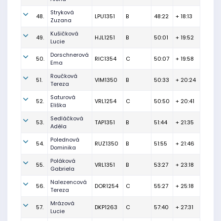
Stryková
48.
LPU1351
B
48:22
+ 18:13
Zuzana
Kušičková
49.
HJL1251
B
50:01
+ 19:52
Lucie
Dorschnerová
50.
RIC1354
C
50:07
+ 19:58
Ema
Roučková
51.
VIM1350
B
50:33
+ 20:24
Tereza
Saturová
52.
VRL1254
C
50:50
+ 20:41
Eliška
Sedláčková
53.
TAP1351
B
51:44
+ 21:35
Adéla
Polednová
54.
RUZ1350
B
51:55
+ 21:46
Dominika
Poláková
55.
VRL1351
B
53:27
+ 23:18
Gabriela
Nalezencová
56.
DOR1254
C
55:27
+ 25:18
Tereza
Mrázová
57.
DKP1263
C
57:40
+ 27:31
Lucie