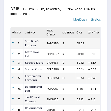
D21B
8.90 km, 190 m, 12 kontrol,
Rank. koef.
: 1.04, KS
koef.: 0, PB: 0
Mezičasy
Livelox
REG.
MÍSTO
JMÉNO
LICENCE
ČAS
ZTRÁTA
ČÍSLO
Smolková
1.
TAP0356
E
55:02
Barbora
Lošťáková
2.
PGP0957
R
58:40
+ 3:38
Ela
3.
Kosová Klára
LPU9461
C
60:12
+ 5:10
4.
Sanna Karin
DKP0250
R
60:24
+ 5:22
Kamenická
5.
OSN9651
C
60:51
+ 5:49
Karolína
Baldrianová
6.
PGP0757
R
61:16
+ 6:14
Eva
Jedličková
7.
SHK8150
R
62:15
+ 7:13
Zuzana
Baldrianová
8.
VSP7850
R
62:59
+ 7:57