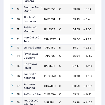
Barbora
Smutná Anna
9.
DKP0359
C
63:36
+ 8:34
Marie
Plochová
10.
DKP8651
R
63:43
+ 8:41
Dominika
Zvěřinová
11.
LPU8357
C
64:05
+ 9:03
Martina
Karvánková
12.
ZBM9757
R
65:00
+ 9:58
Tereza
13.
Bulířová Ema
TAP0452
R
65:01
+ 9:59
Šimůnková
14.
TAP9755
C
65:54
+ 10:52
Gabriela
Udržalová
15.
LPU8552
C
67:45
+ 12:43
Pavla
Janovská
16.
PGP9850
C
68:40
+ 13:38
Kateřina
Kašková
17.
CHA7850
C
68:59
+ 13:57
Kateřina
18.
Rufferová Iva
TUR8354
C
69:15
+ 14:13
Petráčková
19.
SJI9851
C
69:28
+ 14:26
Kristýna