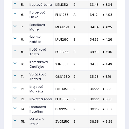
5.
Koptová Jana
KRL1352
B
33:43
+ 3:34
Korbelová
6.
PHK1253
A
34:12
+ 4:03
Eliška
Benešová
7.
MLA1250
A
34:34
+ 4:25
Marie
Šedová
8.
LPU1260
B
34:35
+ 4:26
Natálie
Košárková
9.
PGP1255
B
34:49
+ 4:40
Aneta
Komárková
10.
SJH1351
B
34:58
+ 4:49
Ondřejka
Voráčková
11.
OSN1260
B
35:28
+ 5:19
Anežka
Krejsová
12.
CHT1351
B
36:22
+ 6:13
Markéta
12.
Novotná Anna
PHK1352
B
36:22
+ 6:13
Lorencová
14.
DOR1251
B
36:25
+ 6:16
Kateřina
Mikulová
15.
ZVO1250
B
36:38
+ 6:29
Stella