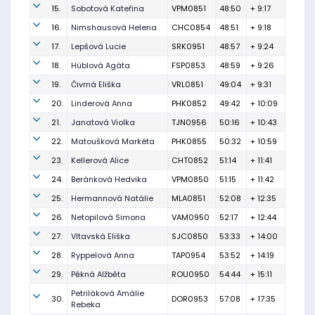
15.
Sobotová Kateřina
VPM0851
48:50
+ 9:17
16.
Nimshausová Helena
CHC0854
48:51
+ 9:18
17.
Lepšová Lucie
SRK0951
48:57
+ 9:24
18.
Hüblová Agáta
FSP0853
48:59
+ 9:26
19.
Čivrná Eliška
VRL0851
49:04
+ 9:31
20.
Linderová Anna
PHK0852
49:42
+ 10:09
21.
Janatová Violka
TJN0956
50:16
+ 10:43
22.
Matoušková Markéta
PHK0855
50:32
+ 10:59
23.
Kellerová Alice
CHT0852
51:14
+ 11:41
24.
Beránková Hedvika
VPM0850
51:15
+ 11:42
25.
Hermannová Natálie
MLA0851
52:08
+ 12:35
26.
Netopilová Simona
VAM0950
52:17
+ 12:44
27.
Vltavská Eliška
SJC0850
53:33
+ 14:00
28.
Ryppelová Anna
TAP0954
53:52
+ 14:19
29.
Pěkná Alžběta
ROU0950
54:44
+ 15:11
Petriláková Amálie
30.
DOR0953
57:08
+ 17:35
Rebeka