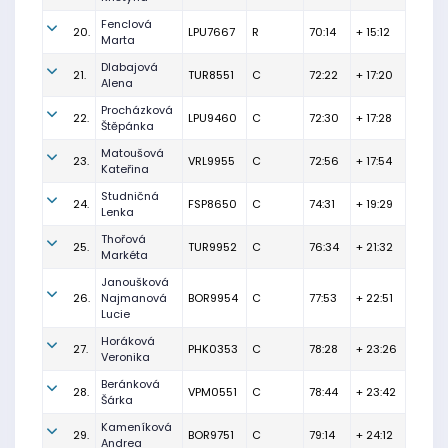
Fenclová
20.
LPU7667
R
70:14
+ 15:12
Marta
Dlabajová
21.
TUR8551
C
72:22
+ 17:20
Alena
Procházková
22.
LPU9460
C
72:30
+ 17:28
Štěpánka
Matoušová
23.
VRL9955
C
72:56
+ 17:54
Kateřina
Studničná
24.
FSP8650
C
74:31
+ 19:29
Lenka
Thořová
25.
TUR9952
C
76:34
+ 21:32
Markéta
Janoušková
26.
Najmanová
BOR9954
C
77:53
+ 22:51
Lucie
Horáková
27.
PHK0353
C
78:28
+ 23:26
Veronika
Beránková
28.
VPM0551
C
78:44
+ 23:42
Šárka
Kameníková
29.
BOR9751
C
79:14
+ 24:12
Andrea