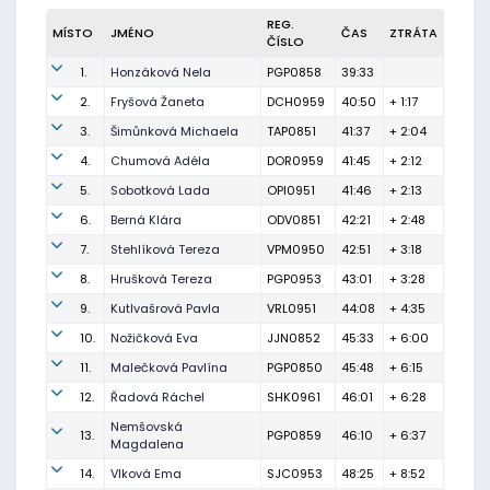
REG.
MÍSTO
JMÉNO
ČAS
ZTRÁTA
ČÍSLO
1.
Honzáková Nela
PGP0858
39:33
2.
Fryšová Žaneta
DCH0959
40:50
+ 1:17
3.
Šimůnková Michaela
TAP0851
41:37
+ 2:04
4.
Chumová Adéla
DOR0959
41:45
+ 2:12
5.
Sobotková Lada
OPI0951
41:46
+ 2:13
6.
Berná Klára
ODV0851
42:21
+ 2:48
7.
Stehlíková Tereza
VPM0950
42:51
+ 3:18
8.
Hrušková Tereza
PGP0953
43:01
+ 3:28
9.
Kutlvašrová Pavla
VRL0951
44:08
+ 4:35
10.
Nožičková Eva
JJN0852
45:33
+ 6:00
11.
Malečková Pavlína
PGP0850
45:48
+ 6:15
12.
Řadová Ráchel
SHK0961
46:01
+ 6:28
Nemšovská
13.
PGP0859
46:10
+ 6:37
Magdalena
14.
Vlková Ema
SJC0953
48:25
+ 8:52