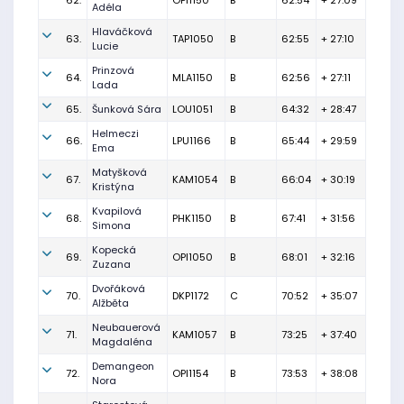
62.
OPI1150
B
62:54
+ 27:09
Adéla
Hlaváčková
63.
TAP1050
B
62:55
+ 27:10
Lucie
Prinzová
64.
MLA1150
B
62:56
+ 27:11
Lada
65.
Šunková Sára
LOU1051
B
64:32
+ 28:47
Helmeczi
66.
LPU1166
B
65:44
+ 29:59
Ema
Matyšková
67.
KAM1054
B
66:04
+ 30:19
Kristýna
Kvapilová
68.
PHK1150
B
67:41
+ 31:56
Simona
Kopecká
69.
OPI1050
B
68:01
+ 32:16
Zuzana
Dvořáková
70.
DKP1172
C
70:52
+ 35:07
Alžběta
Neubauerová
71.
KAM1057
B
73:25
+ 37:40
Magdaléna
Demangeon
72.
OPI1154
B
73:53
+ 38:08
Nora