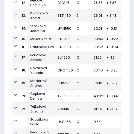
Pelcová
12.
BSO1451
C
28:55
+ 8:37
Dominika
Kučerková
13.
STB1450
B
29:01
+ 8:43
Adéla
Stočková
14.
LPM1550
C
30:31
+ 10:13
Josefína
15.
Müller Ronja
STB1453
C
30:40
+ 10:22
16.
Hanušová Eva
STB1550
C
30:52
+ 10:34
Boučková
17.
SJI1550
C
31:52
+ 11:34
Alžběta
Nováková
18.
ONO1450
C
33:46
+ 13:28
Yasmin
Maděrová
19.
VLI1550
C
36:10
+ 15:52
Andrea
Cepková
20.
KRL1551
C
40:02
+ 19:44
Denisa
Tejkalová
21.
ADA1451
C
41:34
+ 21:16
Zuzana
Šabatková
LPU1456
C
DISK
Pavla
Pecánková