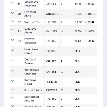
Smolíková
58.
OPI1352
B
58:31
+ 28:22
Kateřina
Hynková
59.
ONO1250
B
60:09
+ 30:00
Anna
60.
Valtrová Tea
JJN1352
B
62:50
+ 32:41
Šulistová
61.
DCH1253
C
73:02
+ 42:53
Alena
Proxová
62.
RIC1350
B
78:51
+ 48:42
Veronika
Hanušová
STB1350
B
DISK
Lenka
Zajícová
VRL1355
B
DNS
Zuzana
Janečková
TAP1353
C
DNS
Kateřina
Kopecká
PHK1250
B
DNS
Eliška
Brožová Sofie
BSO1353
C
DNS
Kuthanová
RIC1352
B
DNS
Amálie