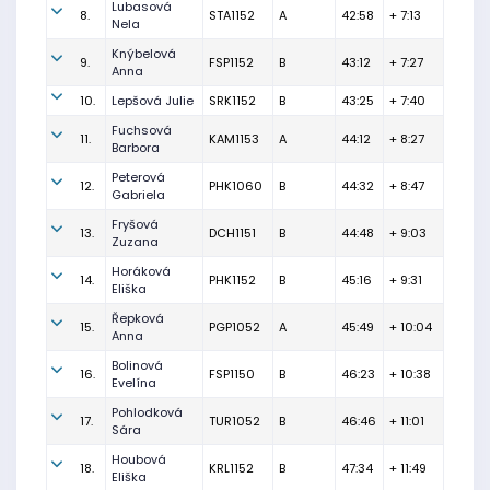
Lubasová
8.
STA1152
A
42:58
+ 7:13
Nela
Knýbelová
9.
FSP1152
B
43:12
+ 7:27
Anna
10.
Lepšová Julie
SRK1152
B
43:25
+ 7:40
Fuchsová
11.
KAM1153
A
44:12
+ 8:27
Barbora
Peterová
12.
PHK1060
B
44:32
+ 8:47
Gabriela
Fryšová
13.
DCH1151
B
44:48
+ 9:03
Zuzana
Horáková
14.
PHK1152
B
45:16
+ 9:31
Eliška
Řepková
15.
PGP1052
A
45:49
+ 10:04
Anna
Bolinová
16.
FSP1150
B
46:23
+ 10:38
Evelína
Pohlodková
17.
TUR1052
B
46:46
+ 11:01
Sára
Houbová
18.
KRL1152
B
47:34
+ 11:49
Eliška