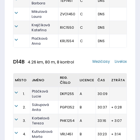
TEP1451
C
DNS
Barbora
Mikulová
ZVO1450
C
DNS
Laura
Krejčíková
RIC1550
C
DNS
Kateřina
Plačková
KRL1554
C
DNS
Anna
D14B
Mezičasy
Livelox
4.26 km, 80 m, 8 kontrol
REG.
MÍSTO
JMÉNO
LICENCE
ČAS
ZTRÁTA
ČÍSLO
Ptáčková
1.
DKP1255
A
30:09
Lucie
Súkupová
2.
PGP1352
B
30:37
+ 0:28
Anita
Korbelová
3.
PHK1254
A
33:16
+ 3:07
Tereza
Kutlvašrová
4.
VRL1451
B
33:23
+ 3:14
Marta