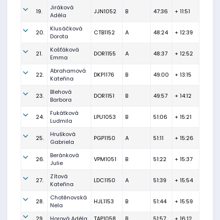
Jiráková
19.
JJN1052
B
47:36
+ 11:51
Adéla
Klusáčková
20.
CTB1152
A
48:24
+ 12:39
Dorota
Košťáková
21.
DOR1155
A
48:37
+ 12:52
Emma
Abrahamová
22.
DKP1176
B
49:00
+ 13:15
Kateřina
Blehová
23.
DOR1151
B
49:57
+ 14:12
Barbora
Fukátková
24.
LPU1053
B
51:06
+ 15:21
Ludmila
Hrušková
25.
PGP1150
A
51:11
+ 15:26
Gabriela
Beránková
26.
VPM1051
B
51:22
+ 15:37
Julie
Zítová
27.
LDC1150
A
51:39
+ 15:54
Kateřina
Chotěnovská
28.
HJL1153
B
51:44
+ 15:59
Nela
29.
Horová Adéla
TAP1058
B
51:57
+ 16:12