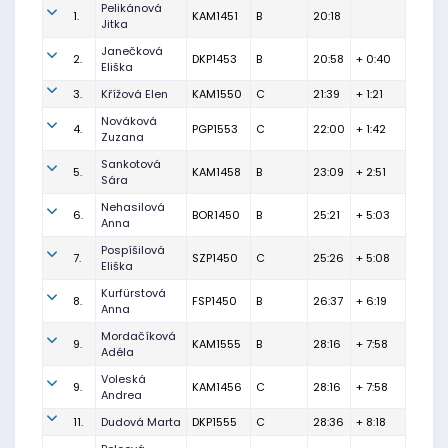
Pelikánová
1.
KAM1451
B
20:18
Jitka
Janečková
2.
DKP1453
B
20:58
+ 0:40
Eliška
3.
Křížová Elen
KAM1550
C
21:39
+ 1:21
Nováková
4.
PGP1553
C
22:00
+ 1:42
Zuzana
Sankotová
5.
KAM1458
B
23:09
+ 2:51
Sára
Nehasilová
6.
BOR1450
B
25:21
+ 5:03
Anna
Pospíšilová
7.
SZP1450
C
25:26
+ 5:08
Eliška
Kurfürstová
8.
FSP1450
B
26:37
+ 6:19
Anna
Mordačíková
9.
KAM1555
B
28:16
+ 7:58
Adéla
Voleská
9.
KAM1456
C
28:16
+ 7:58
Andrea
11.
Dudová Marta
DKP1555
C
28:36
+ 8:18