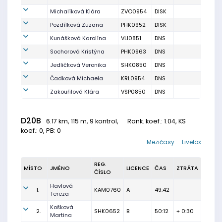
Michalíková Klára
ZVO0954
DISK
Pozdílková Zuzana
PHK0952
DISK
Kunášková Karolína
VLI0851
DNS
Sochorová Kristýna
PHK0963
DNS
Jedličková Veronika
SHK0850
DNS
Čadková Michaela
KRL0954
DNS
Zakouřilová Klára
VSP0850
DNS
D20B
6.17 km, 115 m, 9 kontrol,
Rank. koef.
: 1.04, KS
koef.: 0, PB: 0
Mezičasy
Livelox
REG.
MÍSTO
JMÉNO
LICENCE
ČAS
ZTRÁTA
ČÍSLO
Havlová
1.
KAM0760
A
49:42
Tereza
Košková
2.
SHK0652
B
50:12
+ 0:30
Martina