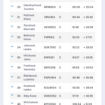
Hendrychová
30.
NPA8954
C
80:06
+ 25:04
Zuzana
Počtová
31.
OPI0453
C
80:44
+ 25:42
Klára
Žandová
32.
SKV9653
C
81:40
+ 26:38
Marcela
Bolinová
33.
FSP8152
C
82:33
+ 27:31
Hana
Johnová
34.
DOK7350
C
83:22
+ 28:20
Lenka
Hříchová
35.
EKP9251
C
84:37
+ 29:35
Jana
Frantová
36.
DKP0258
C
85:55
+ 30:53
Veronika
Řeháková
37.
PGP0454
C
90:48
+ 35:46
Ludmila
Koubová
38.
ROU9554
C
93:36
+ 38:34
Lenka
39.
Riby Rose
DOK0052
C
97:41
+ 42:39
Míchalová
40.
KPY0050
C
106:34
+ 51:32