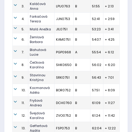
Kaláčová
3.
LPU0763
B
51:55
+ 2:13
Anna
Farkačová
4.
JJN0753
B
52:41
+ 2:59
Tereza
5.
Malá Anežka
JIL0751
B
53:23
+ 3:41
Žemlová
6.
KAM0751
B
54:07
+ 4:25
Barbora
Blahutová
7.
PGP0968
A
55:54
+ 6:12
Lucie
Čečková
8.
SHK0650
B
56:02
+ 6:20
Karolína
Stavrinou
9.
SRK0751
B
56:43
+ 7:01
Kristýna
Kocmanová
10.
BOR0752
B
57:51
+ 8:09
Adéla
Fryšová
11.
DCH0760
B
61:09
+ 11:27
Andrea
Švejdová
12.
ZVO0752
B
61:24
+ 11:42
Karolína
Geffertová
13.
FSP0753
B
62:04
+ 12:22
Agáta