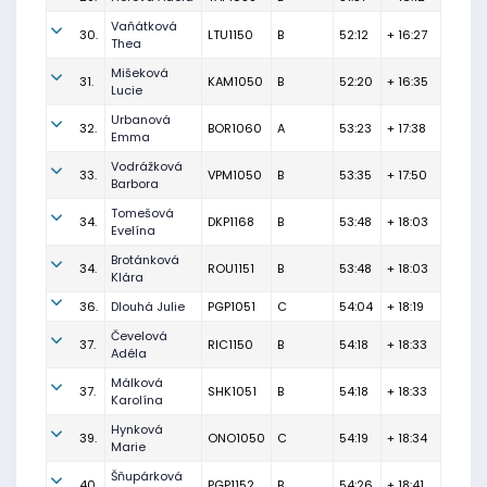
Vaňátková
30.
LTU1150
B
52:12
+ 16:27
Thea
Mišeková
31.
KAM1050
B
52:20
+ 16:35
Lucie
Urbanová
32.
BOR1060
A
53:23
+ 17:38
Emma
Vodrážková
33.
VPM1050
B
53:35
+ 17:50
Barbora
Tomešová
34.
DKP1168
B
53:48
+ 18:03
Evelína
Brotánková
34.
ROU1151
B
53:48
+ 18:03
Klára
36.
Dlouhá Julie
PGP1051
C
54:04
+ 18:19
Čevelová
37.
RIC1150
B
54:18
+ 18:33
Adéla
Málková
37.
SHK1051
B
54:18
+ 18:33
Karolína
Hynková
39.
ONO1050
C
54:19
+ 18:34
Marie
Šňupárková
40.
PGP1152
B
54:26
+ 18:41