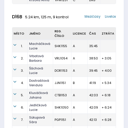
Krsová Anna
VPM1251
C
DNS
D16B
Mezičasy
Livelox
5.24 km, 125 m, 9 kontrol
REG.
MÍSTO
JMÉNO
LICENCE
ČAS
ZTRÁTA
ČÍSLO
Macháčková
1.
SHK1155
A
35:45
Lucie
Vrbatová
2.
VRL1054
A
38:50
+ 3:05
Barbora
Šáchová
3.
DOR1153
A
39:45
+ 4:00
Lucie
Dostrašilová
4.
JJN1151
B
41:19
+ 5:34
Vendula
Klusáčková
5.
CTB1153
A
42:03
+ 6:18
Johana
Jedličková
6.
SHK1050
A
42:09
+ 6:24
Lucie
Súkupová
7.
PGP1151
A
42:13
+ 6:28
Sára