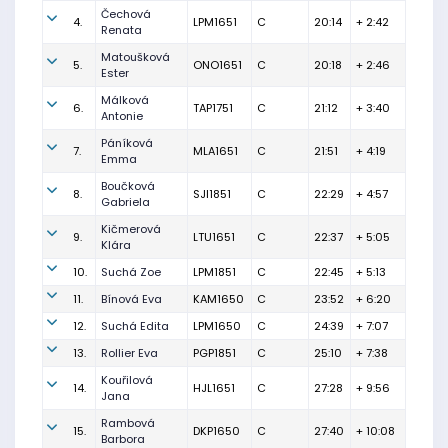
Čechová
4.
LPM1651
C
20:14
+ 2:42
Renata
Matoušková
5.
ONO1651
C
20:18
+ 2:46
Ester
Málková
6.
TAP1751
C
21:12
+ 3:40
Antonie
Páníková
7.
MLA1651
C
21:51
+ 4:19
Emma
Boučková
8.
SJI1851
C
22:29
+ 4:57
Gabriela
Kičmerová
9.
LTU1651
C
22:37
+ 5:05
Klára
10.
Suchá Zoe
LPM1851
C
22:45
+ 5:13
11.
Bínová Eva
KAM1650
C
23:52
+ 6:20
12.
Suchá Edita
LPM1650
C
24:39
+ 7:07
13.
Rollier Eva
PGP1851
C
25:10
+ 7:38
Kouřilová
14.
HJL1651
C
27:28
+ 9:56
Jana
Rambová
15.
DKP1650
C
27:40
+ 10:08
Barbora