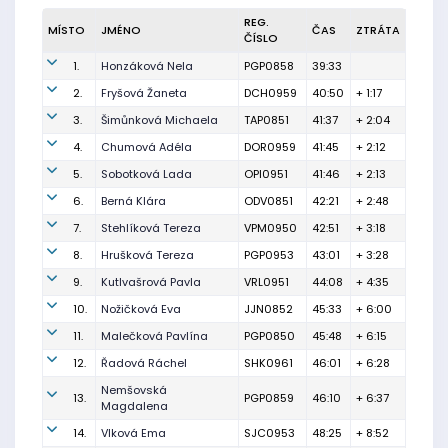
REG.
MÍSTO
JMÉNO
ČAS
ZTRÁTA
ČÍSLO
1.
Honzáková Nela
PGP0858
39:33
2.
Fryšová Žaneta
DCH0959
40:50
+ 1:17
3.
Šimůnková Michaela
TAP0851
41:37
+ 2:04
4.
Chumová Adéla
DOR0959
41:45
+ 2:12
5.
Sobotková Lada
OPI0951
41:46
+ 2:13
6.
Berná Klára
ODV0851
42:21
+ 2:48
7.
Stehlíková Tereza
VPM0950
42:51
+ 3:18
8.
Hrušková Tereza
PGP0953
43:01
+ 3:28
9.
Kutlvašrová Pavla
VRL0951
44:08
+ 4:35
10.
Nožičková Eva
JJN0852
45:33
+ 6:00
11.
Malečková Pavlína
PGP0850
45:48
+ 6:15
12.
Řadová Ráchel
SHK0961
46:01
+ 6:28
Nemšovská
13.
PGP0859
46:10
+ 6:37
Magdalena
14.
Vlková Ema
SJC0953
48:25
+ 8:52