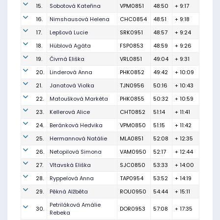
15.
Sobotová Kateřina
VPM0851
48:50
+ 9:17
16.
Nimshausová Helena
CHC0854
48:51
+ 9:18
17.
Lepšová Lucie
SRK0951
48:57
+ 9:24
18.
Hüblová Agáta
FSP0853
48:59
+ 9:26
19.
Čivrná Eliška
VRL0851
49:04
+ 9:31
20.
Linderová Anna
PHK0852
49:42
+ 10:09
21.
Janatová Violka
TJN0956
50:16
+ 10:43
22.
Matoušková Markéta
PHK0855
50:32
+ 10:59
23.
Kellerová Alice
CHT0852
51:14
+ 11:41
24.
Beránková Hedvika
VPM0850
51:15
+ 11:42
25.
Hermannová Natálie
MLA0851
52:08
+ 12:35
26.
Netopilová Simona
VAM0950
52:17
+ 12:44
27.
Vltavská Eliška
SJC0850
53:33
+ 14:00
28.
Ryppelová Anna
TAP0954
53:52
+ 14:19
29.
Pěkná Alžběta
ROU0950
54:44
+ 15:11
Petriláková Amálie
30.
DOR0953
57:08
+ 17:35
Rebeka