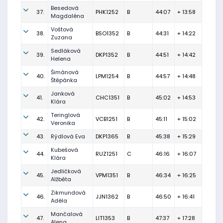
Besedová
37.
PHK1252
B
44:07
+ 13:58
Magdaléna
Voštová
38.
BSO1352
B
44:31
+ 14:22
Zuzana
Sedláková
39.
DKP1352
B
44:51
+ 14:42
Helena
Šimánová
40.
LPM1254
B
44:57
+ 14:48
Štěpánka
Janková
41.
CHC1351
B
45:02
+ 14:53
Klára
Teringlová
42.
VCB1251
B
45:11
+ 15:02
Veronika
43.
Rýdlová Eva
DKP1365
B
45:38
+ 15:29
Kubešová
44.
RUZ1251
C
46:16
+ 16:07
Klára
Jedličková
45.
VPM1351
B
46:34
+ 16:25
Alžběta
Zikmundová
46.
JJN1362
B
46:50
+ 16:41
Adéla
Mančalová
47.
LIT1353
B
47:37
+ 17:28
Alena