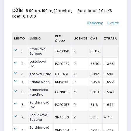
D21B
8.90 km, 190 m, 12 kontrol,
Rank. koef.
: 1.04, KS
koef.: 0, PB: 0
Mezičasy
Livelox
REG.
MÍSTO
JMÉNO
LICENCE
ČAS
ZTRÁTA
ČÍSLO
Smolková
1.
TAP0356
E
55:02
Barbora
Lošťáková
2.
PGP0957
R
58:40
+ 3:38
Ela
3.
Kosová Klára
LPU9461
C
60:12
+ 5:10
4.
Sanna Karin
DKP0250
R
60:24
+ 5:22
Kamenická
5.
OSN9651
C
60:51
+ 5:49
Karolína
Baldrianová
6.
PGP0757
R
61:16
+ 6:14
Eva
Jedličková
7.
SHK8150
R
62:15
+ 7:13
Zuzana
Baldrianová
8.
VSP7850
R
62:59
+ 7:57