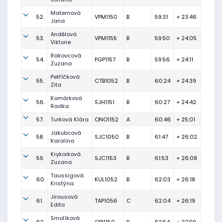
Maternová
52.
VPM1150
B
59:31
+ 23:46
Jana
Andělová
53.
VPM1155
B
59:50
+ 24:05
Viktorie
Rakovcová
54.
PGP1157
B
59:56
+ 24:11
Zuzana
Petříčková
55.
CTB1052
B
60:24
+ 24:39
Zita
Komárková
56.
SJH1151
B
60:27
+ 24:42
Radka
57.
Turková Klára
ONO1152
A
60:46
+ 25:01
Jakubcová
58.
SJC1050
B
61:47
+ 26:02
Karolína
Krykorková
59.
SJC1153
B
61:53
+ 26:08
Zuzana
Taussigová
60.
KUL1052
B
62:03
+ 26:18
Kristýna
Jirousová
61.
TAP1056
C
62:04
+ 26:19
Edita
Smolíková