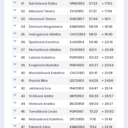
31.
Šafránková Eliška
VPM0953
57:23
+ 17:50
32.
Mikulová Tereza
ZVO0851
57:31
+ 17:58
33.
Hlavsová Tereza
SHK0857
57:44
+ 18:11
34.
Žemlová Magdalena
KAM0950
58:09
+ 18:36
35.
Holingerová Alžběta
CHC0953
58:13
+ 18:40
36.
Špačková Karolína
SJH0854
59:49
+ 20:16
37.
Michalíková Alžběta
ZVO0953
60:11
+ 20:38
38.
Labská Kateřina
PGP0963
60:23
+ 20:50
39.
Kvapilová Markéta
PHK0950
60:27
+ 20:54
40.
Macháčková Kateřina
CHC0951
60:41
+ 21:08
41.
Plachá Běla
LDC0953
64:29
+ 24:56
42.
Jelínková Eva
PHK0953
64:47
+ 25:14
43.
Snížková Adéla
DKP0850
66:30
+ 26:57
44.
Hlinková Anežka
BSO0858
68:00
+ 28:27
45.
Tomášková Linda
PGP0961
70:23
+ 30:50
46.
Matoušková Kateřina
SPC0955
71:16
+ 31:43
47.
Pokorná Sára
KAM0952
71:52
+ 32:19