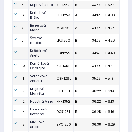
5.
Koptová Jana
KRL1352
B
33:43
+ 3:34
Korbelová
6.
PHK1253
A
34:12
+ 4:03
Eliška
Benešová
7.
MLA1250
A
34:34
+ 4:25
Marie
Šedová
8.
LPU1260
B
34:35
+ 4:26
Natálie
Košárková
9.
PGP1255
B
34:49
+ 4:40
Aneta
Komárková
10.
SJH1351
B
34:58
+ 4:49
Ondřejka
Voráčková
11.
OSN1260
B
35:28
+ 5:19
Anežka
Krejsová
12.
CHT1351
B
36:22
+ 6:13
Markéta
12.
Novotná Anna
PHK1352
B
36:22
+ 6:13
Lorencová
14.
DOR1251
B
36:25
+ 6:16
Kateřina
Mikulová
15.
ZVO1250
B
36:38
+ 6:29
Stella