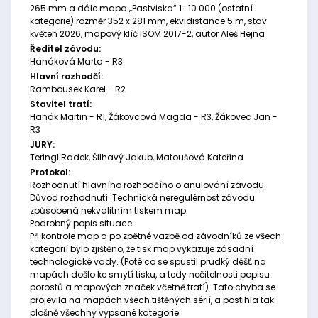
265 mm a dále mapa „Pastviska“ 1 : 10 000 (ostatní
kategorie) rozměr 352 x 281 mm, ekvidistance 5 m, stav
květen 2026, mapový klíč ISOM 2017-2, autor Aleš Hejna
Ředitel závodu:
Hanáková Marta - R3
Hlavní rozhodčí:
Rambousek Karel - R2
Stavitel tratí:
Hanák Martin - R1, Žákovcová Magda - R3, Žákovec Jan -
R3
JURY:
Teringl Radek, Šilhavý Jakub, Matoušová Kateřina
Protokol:
Rozhodnutí hlavního rozhodčího o anulování závodu
Důvod rozhodnutí: Technická neregulérnost závodu
způsobená nekvalitním tiskem map.
Podrobný popis situace:
Při kontrole map a po zpětné vazbě od závodníků ze všech
kategorií bylo zjištěno, že tisk map vykazuje zásadní
technologické vady. (Poté co se spustil prudký déšť, na
mapách došlo ke smytí tisku, a tedy nečitelnosti popisu
porostů a mapových značek včetně tratí). Tato chyba se
projevila na mapách všech tištěných sérií, a postihla tak
plošně všechny vypsané kategorie.