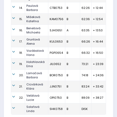
Paulová
14.
CTB0753
B
62:26
+ 12:44
Barbora
Mišeková
15.
KAM0756
B
62:36
+ 12:54
Kateřina
Benešová
16.
SJH0651
A
63:35
+ 13:53
Michaela
Gruntová
17.
KUL0653
B
66:26
+ 16:44
Alena
Vozábalová
18.
PGP0654
B
66:32
+ 16:50
Hana
Holohlavská
19.
JIL0652
B
73:21
+ 23:39
Ema
Lamačová
20.
BOR0750
B
74:18
+ 24:36
Barbora
Cicvárková
21.
JJN0751
B
83:24
+ 33:42
Klára
Velátová
22.
OPI0750
B
88:09
+ 38:27
Lucie
Solařová
SHK0758
B
DISK
Linda