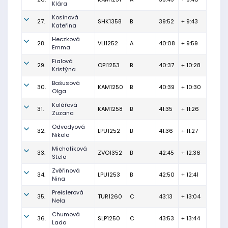
Klára
Kosinová
27.
SHK1358
B
39:52
+ 9:43
Kateřina
Heczková
28.
VLI1252
A
40:08
+ 9:59
Emma
Fialová
29.
OPI1253
B
40:37
+ 10:28
Kristýna
Bašusová
30.
KAM1250
B
40:39
+ 10:30
Olga
Kolářová
31.
KAM1258
B
41:35
+ 11:26
Zuzana
Odvodyová
32.
LPU1252
B
41:36
+ 11:27
Nikola
Michalíková
33.
ZVO1352
B
42:45
+ 12:36
Stela
Zvěřinová
34.
LPU1253
B
42:50
+ 12:41
Nina
Preislerová
35.
TUR1260
C
43:13
+ 13:04
Nela
Chumová
36.
SLP1250
C
43:53
+ 13:44
Lada