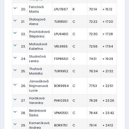
Fenclová
20.
LPU7667
R
70:14
+ 15:12
Marta
Dlabajová
21.
TUR8551
C
72:22
+ 17:20
Alena
Procházková
22.
LPU9460
C
72:30
+ 17:28
Štěpánka
Matoušová
23.
VRL9955
C
72:56
+ 17:54
Kateřina
Studničná
24.
FSP8650
C
74:31
+ 19:29
Lenka
Thořová
25.
TUR9952
C
76:34
+ 21:32
Markéta
Janoušková
26.
Najmanová
BOR9954
C
77:53
+ 22:51
Lucie
Horáková
27.
PHK0353
C
78:28
+ 23:26
Veronika
Beránková
28.
VPM0551
C
78:44
+ 23:42
Šárka
Kameníková
29.
BOR9751
C
79:14
+ 24:12
Andrea