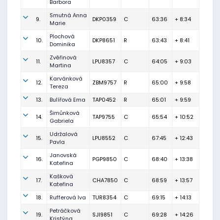
Barbora
Smutná Anna
9.
DKP0359
C
63:36
+ 8:34
Marie
Plochová
10.
DKP8651
R
63:43
+ 8:41
Dominika
Zvěřinová
11.
LPU8357
C
64:05
+ 9:03
Martina
Karvánková
12.
ZBM9757
R
65:00
+ 9:58
Tereza
13.
Bulířová Ema
TAP0452
R
65:01
+ 9:59
Šimůnková
14.
TAP9755
C
65:54
+ 10:52
Gabriela
Udržalová
15.
LPU8552
C
67:45
+ 12:43
Pavla
Janovská
16.
PGP9850
C
68:40
+ 13:38
Kateřina
Kašková
17.
CHA7850
C
68:59
+ 13:57
Kateřina
18.
Rufferová Iva
TUR8354
C
69:15
+ 14:13
Petráčková
19.
SJI9851
C
69:28
+ 14:26
Kristýna