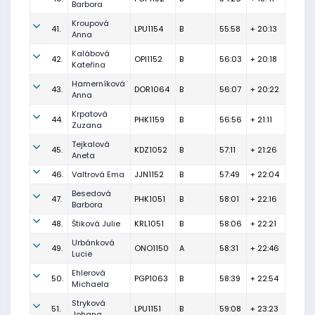
Barbora
Kroupová
41.
LPU1154
B
55:58
+ 20:13
Anna
Kalábová
42.
OPI1152
B
56:03
+ 20:18
Kateřina
Hamerníková
43.
DOR1064
B
56:07
+ 20:22
Anna
Krpatová
44.
PHK1159
B
56:56
+ 21:11
Zuzana
Tejkalová
45.
KDZ1052
B
57:11
+ 21:26
Aneta
46.
Valtrová Ema
JJN1152
B
57:49
+ 22:04
Besedová
47.
PHK1051
B
58:01
+ 22:16
Barbora
48.
Štiková Julie
KRL1051
B
58:06
+ 22:21
Urbánková
49.
ONO1150
A
58:31
+ 22:46
Lucie
Ehlerová
50.
PGP1063
B
58:39
+ 22:54
Michaela
Stryková
51.
LPU1151
B
59:08
+ 23:23
Johana