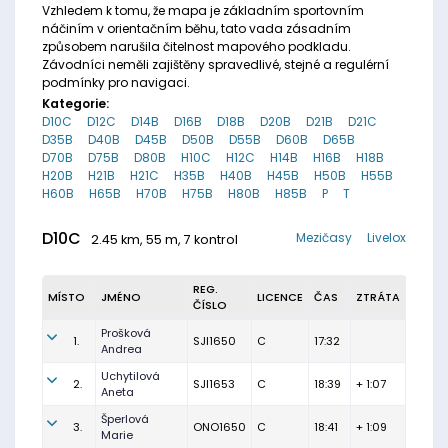
Vzhledem k tomu, že mapa je základním sportovním
náčiním v orientačním běhu, tato vada zásadním
způsobem narušila čitelnost mapového podkladu.
Závodníci neměli zajištěny spravedlivé, stejné a regulérní
podmínky pro navigaci.
Kategorie:
D10C
D12C
D14B
D16B
D18B
D20B
D21B
D21C
D35B
D40B
D45B
D50B
D55B
D60B
D65B
D70B
D75B
D80B
H10C
H12C
H14B
H16B
H18B
H20B
H21B
H21C
H35B
H40B
H45B
H50B
H55B
H60B
H65B
H70B
H75B
H80B
H85B
P
T
D10C
Mezičasy
Livelox
2.45 km, 55 m, 7 kontrol
REG.
MÍSTO
JMÉNO
LICENCE
ČAS
ZTRÁTA
ČÍSLO
Prošková
1.
SJI1650
C
17:32
Andrea
Uchytilová
2.
SJI1653
C
18:39
+ 1:07
Aneta
Šperlová
3.
ONO1650
C
18:41
+ 1:09
Marie