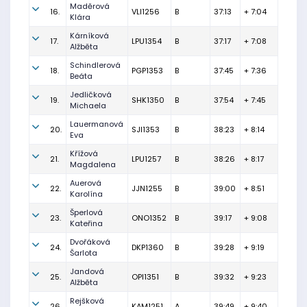
Maděrová
16.
VLI1256
B
37:13
+ 7:04
Klára
Kárníková
17.
LPU1354
B
37:17
+ 7:08
Alžběta
Schindlerová
18.
PGP1353
B
37:45
+ 7:36
Beáta
Jedličková
19.
SHK1350
B
37:54
+ 7:45
Michaela
Lauermanová
20.
SJI1353
B
38:23
+ 8:14
Eva
Křížová
21.
LPU1257
B
38:26
+ 8:17
Magdalena
Auerová
22.
JJN1255
B
39:00
+ 8:51
Karolína
Šperlová
23.
ONO1352
B
39:17
+ 9:08
Kateřina
Dvořáková
24.
DKP1360
B
39:28
+ 9:19
Šarlota
Jandová
25.
OPI1351
B
39:32
+ 9:23
Alžběta
Rejšková
26.
KAM1251
A
39:49
+ 9:40