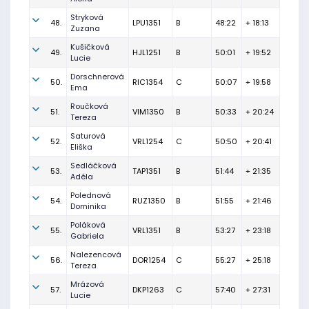
Stryková
48.
LPU1351
B
48:22
+ 18:13
Zuzana
Kušičková
49.
HJL1251
B
50:01
+ 19:52
Lucie
Dorschnerová
50.
RIC1354
C
50:07
+ 19:58
Ema
Roučková
51.
VIM1350
B
50:33
+ 20:24
Tereza
Saturová
52.
VRL1254
C
50:50
+ 20:41
Eliška
Sedláčková
53.
TAP1351
B
51:44
+ 21:35
Adéla
Polednová
54.
RUZ1350
B
51:55
+ 21:46
Dominika
Poláková
55.
VRL1351
B
53:27
+ 23:18
Gabriela
Nalezencová
56.
DOR1254
C
55:27
+ 25:18
Tereza
Mrázová
57.
DKP1263
C
57:40
+ 27:31
Lucie