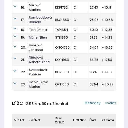
Míková
16.
DKP1752
C
27:43
+ 10:11
Martina
Rambousková
17.
BSO1650
C
28:08
+ 10:36
Daniela
18.
Tóth Emma
TAP1654
C
30:10
+ 12:38
19.
Müller Ellen
STB1850
C
31:55
+ 14:23
Hynková
20.
ONO1750
C
34:07
+ 16:35
Johanna
Niňajová
21.
DOR1950
C
35:25
+ 17:53
Alžbeta Anna
Svobodová
22.
BOR1850
C
36:48
+ 19:16
Patricie
Harvalíková
23.
OPT1650
C
37:54
+ 20:22
Marlen
D12C
Mezičasy
Livelox
2.58 km, 50 m, 7 kontrol
REG.
MÍSTO
JMÉNO
LICENCE
ČAS
ZTRÁTA
ČÍSLO