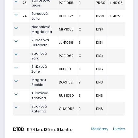
Starostová
73.
PGP1055
B
75:50
+ 40:05
Lucie
Barusová
74.
DCH1152
C
82:36
+ 46:51
Julia
Nedbalová
MFP1053
C
DISK
Magdalena
Rudolfová
JJN1056
B
DISK
Elisabeth
Sadilová
PGP1062
C
DISK
Bára
Snížková
DKP1151
C
DNS
Žofie
Magazu
DOR1152
B
DNS
Sophia
Kubešová
RUZ1050
B
DNS
Kristýna
Straková
CHA1052
B
DNS
Kateřina
D18B
Mezičasy
Livelox
5.74 km, 135 m, 9 kontrol