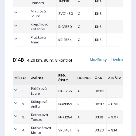
TEP1451
C
DNS
Barbora
Mikulová
ZVO1450
C
DNS
Laura
Krejčíková
RIC1550
C
DNS
Kateřina
Plačková
KRL1554
C
DNS
Anna
D14B
Mezičasy
Livelox
4.26 km, 80 m, 8 kontrol
REG.
MÍSTO
JMÉNO
LICENCE
ČAS
ZTRÁTA
ČÍSLO
Ptáčková
1.
DKP1255
A
30:09
Lucie
Súkupová
2.
PGP1352
B
30:37
+ 0:28
Anita
Korbelová
3.
PHK1254
A
33:16
+ 3:07
Tereza
Kutlvašrová
4.
VRL1451
B
33:23
+ 3:14
Marta