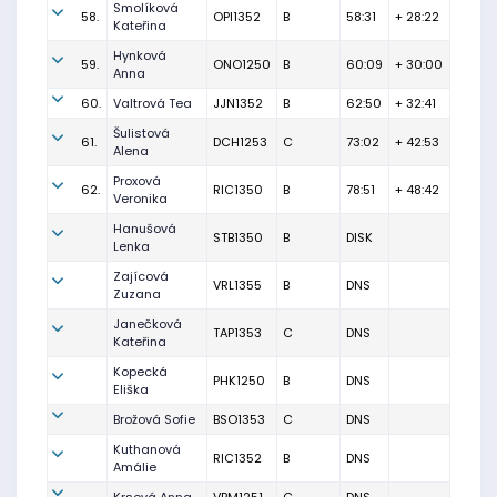
Smolíková
58.
OPI1352
B
58:31
+ 28:22
Kateřina
Hynková
59.
ONO1250
B
60:09
+ 30:00
Anna
60.
Valtrová Tea
JJN1352
B
62:50
+ 32:41
Šulistová
61.
DCH1253
C
73:02
+ 42:53
Alena
Proxová
62.
RIC1350
B
78:51
+ 48:42
Veronika
Hanušová
STB1350
B
DISK
Lenka
Zajícová
VRL1355
B
DNS
Zuzana
Janečková
TAP1353
C
DNS
Kateřina
Kopecká
PHK1250
B
DNS
Eliška
Brožová Sofie
BSO1353
C
DNS
Kuthanová
RIC1352
B
DNS
Amálie