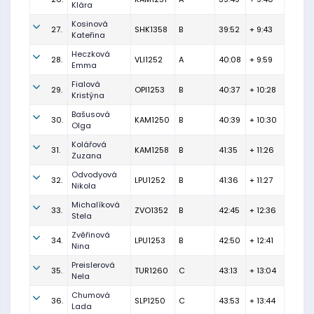
Klára
Kosinová
27.
SHK1358
B
39:52
+ 9:43
Kateřina
Heczková
28.
VLI1252
A
40:08
+ 9:59
Emma
Fialová
29.
OPI1253
B
40:37
+ 10:28
Kristýna
Bašusová
30.
KAM1250
B
40:39
+ 10:30
Olga
Kolářová
31.
KAM1258
B
41:35
+ 11:26
Zuzana
Odvodyová
32.
LPU1252
B
41:36
+ 11:27
Nikola
Michalíková
33.
ZVO1352
B
42:45
+ 12:36
Stela
Zvěřinová
34.
LPU1253
B
42:50
+ 12:41
Nina
Preislerová
35.
TUR1260
C
43:13
+ 13:04
Nela
Chumová
36.
SLP1250
C
43:53
+ 13:44
Lada