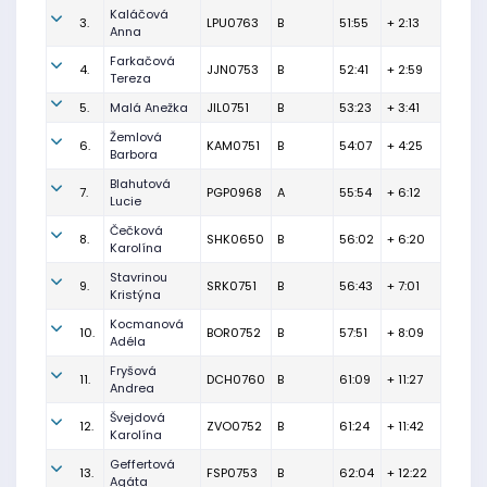
Kaláčová
3.
LPU0763
B
51:55
+ 2:13
Anna
Farkačová
4.
JJN0753
B
52:41
+ 2:59
Tereza
5.
Malá Anežka
JIL0751
B
53:23
+ 3:41
Žemlová
6.
KAM0751
B
54:07
+ 4:25
Barbora
Blahutová
7.
PGP0968
A
55:54
+ 6:12
Lucie
Čečková
8.
SHK0650
B
56:02
+ 6:20
Karolína
Stavrinou
9.
SRK0751
B
56:43
+ 7:01
Kristýna
Kocmanová
10.
BOR0752
B
57:51
+ 8:09
Adéla
Fryšová
11.
DCH0760
B
61:09
+ 11:27
Andrea
Švejdová
12.
ZVO0752
B
61:24
+ 11:42
Karolína
Geffertová
13.
FSP0753
B
62:04
+ 12:22
Agáta