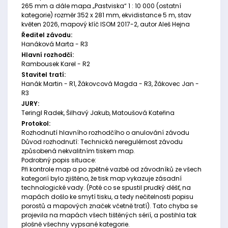
265 mm a dále mapa „Pastviska“ 1 : 10 000 (ostatní
kategorie) rozměr 352 x 281 mm, ekvidistance 5 m, stav
květen 2026, mapový klíč ISOM 2017-2, autor Aleš Hejna
Ředitel závodu:
Hanáková Marta - R3
Hlavní rozhodčí:
Rambousek Karel - R2
Stavitel tratí:
Hanák Martin - R1, Žákovcová Magda - R3, Žákovec Jan -
R3
JURY:
Teringl Radek, Šilhavý Jakub, Matoušová Kateřina
Protokol:
Rozhodnutí hlavního rozhodčího o anulování závodu
Důvod rozhodnutí: Technická neregulérnost závodu
způsobená nekvalitním tiskem map.
Podrobný popis situace:
Při kontrole map a po zpětné vazbě od závodníků ze všech
kategorií bylo zjištěno, že tisk map vykazuje zásadní
technologické vady. (Poté co se spustil prudký déšť, na
mapách došlo ke smytí tisku, a tedy nečitelnosti popisu
porostů a mapových značek včetně tratí). Tato chyba se
projevila na mapách všech tištěných sérií, a postihla tak
plošně všechny vypsané kategorie.