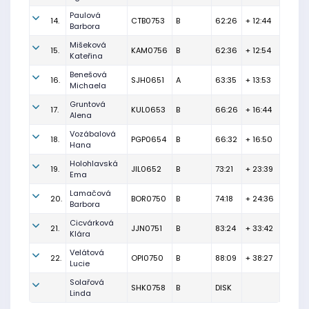
Paulová
14.
CTB0753
B
62:26
+ 12:44
Barbora
Mišeková
15.
KAM0756
B
62:36
+ 12:54
Kateřina
Benešová
16.
SJH0651
A
63:35
+ 13:53
Michaela
Gruntová
17.
KUL0653
B
66:26
+ 16:44
Alena
Vozábalová
18.
PGP0654
B
66:32
+ 16:50
Hana
Holohlavská
19.
JIL0652
B
73:21
+ 23:39
Ema
Lamačová
20.
BOR0750
B
74:18
+ 24:36
Barbora
Cicvárková
21.
JJN0751
B
83:24
+ 33:42
Klára
Velátová
22.
OPI0750
B
88:09
+ 38:27
Lucie
Solařová
SHK0758
B
DISK
Linda