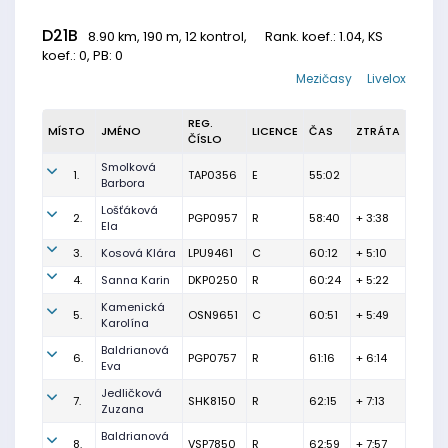
D21B
8.90 km, 190 m, 12 kontrol,
Rank. koef.
: 1.04, KS
koef.: 0, PB: 0
Mezičasy
Livelox
REG.
MÍSTO
JMÉNO
LICENCE
ČAS
ZTRÁTA
ČÍSLO
Smolková
1.
TAP0356
E
55:02
Barbora
Lošťáková
2.
PGP0957
R
58:40
+ 3:38
Ela
3.
Kosová Klára
LPU9461
C
60:12
+ 5:10
4.
Sanna Karin
DKP0250
R
60:24
+ 5:22
Kamenická
5.
OSN9651
C
60:51
+ 5:49
Karolína
Baldrianová
6.
PGP0757
R
61:16
+ 6:14
Eva
Jedličková
7.
SHK8150
R
62:15
+ 7:13
Zuzana
Baldrianová
8.
VSP7850
R
62:59
+ 7:57