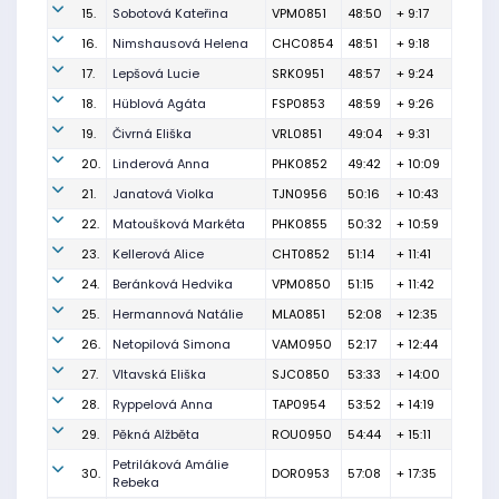
15.
Sobotová Kateřina
VPM0851
48:50
+ 9:17
16.
Nimshausová Helena
CHC0854
48:51
+ 9:18
17.
Lepšová Lucie
SRK0951
48:57
+ 9:24
18.
Hüblová Agáta
FSP0853
48:59
+ 9:26
19.
Čivrná Eliška
VRL0851
49:04
+ 9:31
20.
Linderová Anna
PHK0852
49:42
+ 10:09
21.
Janatová Violka
TJN0956
50:16
+ 10:43
22.
Matoušková Markéta
PHK0855
50:32
+ 10:59
23.
Kellerová Alice
CHT0852
51:14
+ 11:41
24.
Beránková Hedvika
VPM0850
51:15
+ 11:42
25.
Hermannová Natálie
MLA0851
52:08
+ 12:35
26.
Netopilová Simona
VAM0950
52:17
+ 12:44
27.
Vltavská Eliška
SJC0850
53:33
+ 14:00
28.
Ryppelová Anna
TAP0954
53:52
+ 14:19
29.
Pěkná Alžběta
ROU0950
54:44
+ 15:11
Petriláková Amálie
30.
DOR0953
57:08
+ 17:35
Rebeka