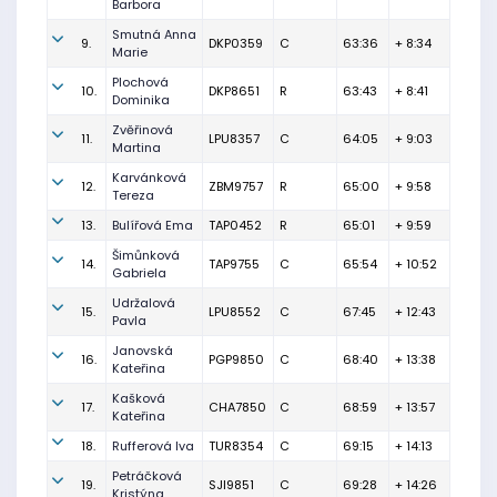
Barbora
Smutná Anna
9.
DKP0359
C
63:36
+ 8:34
Marie
Plochová
10.
DKP8651
R
63:43
+ 8:41
Dominika
Zvěřinová
11.
LPU8357
C
64:05
+ 9:03
Martina
Karvánková
12.
ZBM9757
R
65:00
+ 9:58
Tereza
13.
Bulířová Ema
TAP0452
R
65:01
+ 9:59
Šimůnková
14.
TAP9755
C
65:54
+ 10:52
Gabriela
Udržalová
15.
LPU8552
C
67:45
+ 12:43
Pavla
Janovská
16.
PGP9850
C
68:40
+ 13:38
Kateřina
Kašková
17.
CHA7850
C
68:59
+ 13:57
Kateřina
18.
Rufferová Iva
TUR8354
C
69:15
+ 14:13
Petráčková
19.
SJI9851
C
69:28
+ 14:26
Kristýna