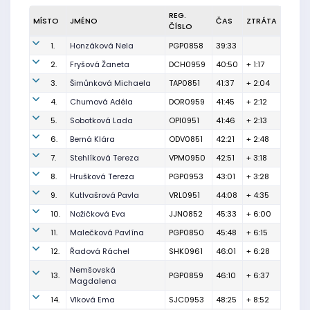
REG.
MÍSTO
JMÉNO
ČAS
ZTRÁTA
ČÍSLO
1.
Honzáková Nela
PGP0858
39:33
2.
Fryšová Žaneta
DCH0959
40:50
+ 1:17
3.
Šimůnková Michaela
TAP0851
41:37
+ 2:04
4.
Chumová Adéla
DOR0959
41:45
+ 2:12
5.
Sobotková Lada
OPI0951
41:46
+ 2:13
6.
Berná Klára
ODV0851
42:21
+ 2:48
7.
Stehlíková Tereza
VPM0950
42:51
+ 3:18
8.
Hrušková Tereza
PGP0953
43:01
+ 3:28
9.
Kutlvašrová Pavla
VRL0951
44:08
+ 4:35
10.
Nožičková Eva
JJN0852
45:33
+ 6:00
11.
Malečková Pavlína
PGP0850
45:48
+ 6:15
12.
Řadová Ráchel
SHK0961
46:01
+ 6:28
Nemšovská
13.
PGP0859
46:10
+ 6:37
Magdalena
14.
Vlková Ema
SJC0953
48:25
+ 8:52