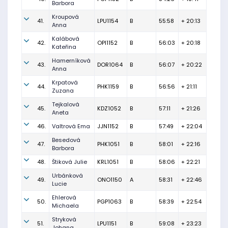
Barbora
Kroupová
41.
LPU1154
B
55:58
+ 20:13
Anna
Kalábová
42.
OPI1152
B
56:03
+ 20:18
Kateřina
Hamerníková
43.
DOR1064
B
56:07
+ 20:22
Anna
Krpatová
44.
PHK1159
B
56:56
+ 21:11
Zuzana
Tejkalová
45.
KDZ1052
B
57:11
+ 21:26
Aneta
46.
Valtrová Ema
JJN1152
B
57:49
+ 22:04
Besedová
47.
PHK1051
B
58:01
+ 22:16
Barbora
48.
Štiková Julie
KRL1051
B
58:06
+ 22:21
Urbánková
49.
ONO1150
A
58:31
+ 22:46
Lucie
Ehlerová
50.
PGP1063
B
58:39
+ 22:54
Michaela
Stryková
51.
LPU1151
B
59:08
+ 23:23
Johana