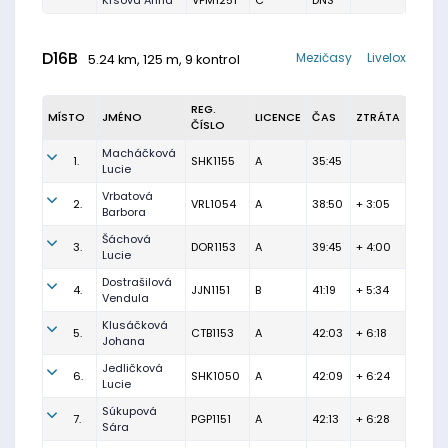
Krsová Anna
VPM1251
C
DNS
D16B
Mezičasy
Livelox
5.24 km, 125 m, 9 kontrol
REG.
MÍSTO
JMÉNO
LICENCE
ČAS
ZTRÁTA
ČÍSLO
Macháčková
1.
SHK1155
A
35:45
Lucie
Vrbatová
2.
VRL1054
A
38:50
+ 3:05
Barbora
Šáchová
3.
DOR1153
A
39:45
+ 4:00
Lucie
Dostrašilová
4.
JJN1151
B
41:19
+ 5:34
Vendula
Klusáčková
5.
CTB1153
A
42:03
+ 6:18
Johana
Jedličková
6.
SHK1050
A
42:09
+ 6:24
Lucie
Súkupová
7.
PGP1151
A
42:13
+ 6:28
Sára