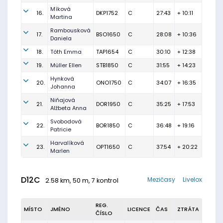
Míková
16.
DKP1752
C
27:43
+ 10:11
Martina
Rambousková
17.
BSO1650
C
28:08
+ 10:36
Daniela
18.
Tóth Emma
TAP1654
C
30:10
+ 12:38
19.
Müller Ellen
STB1850
C
31:55
+ 14:23
Hynková
20.
ONO1750
C
34:07
+ 16:35
Johanna
Niňajová
21.
DOR1950
C
35:25
+ 17:53
Alžbeta Anna
Svobodová
22.
BOR1850
C
36:48
+ 19:16
Patricie
Harvalíková
23.
OPT1650
C
37:54
+ 20:22
Marlen
D12C
Mezičasy
Livelox
2.58 km, 50 m, 7 kontrol
REG.
MÍSTO
JMÉNO
LICENCE
ČAS
ZTRÁTA
ČÍSLO