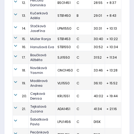
Pelcová
12.
BSO1451
C
28:55
+ 8:37
Dominika
Kučerková
13.
STB1450
B
29:01
+ 8:43
Adéla
Stočková
14.
LPM1550
C
30:31
+ 10:13
Josefína
15.
Müller Ronja
STB1453
C
30:40
+ 10:22
16.
Hanušová Eva
STB1550
C
30:52
+ 10:34
Boučková
17.
SJI1550
C
31:52
+ 11:34
Alžběta
Nováková
18.
ONO1450
C
33:46
+ 13:28
Yasmin
Maděrová
19.
VLI1550
C
36:10
+ 15:52
Andrea
Cepková
20.
KRL1551
C
40:02
+ 19:44
Denisa
Tejkalová
21.
ADA1451
C
41:34
+ 21:16
Zuzana
Šabatková
LPU1456
C
DISK
Pavla
Pecánková