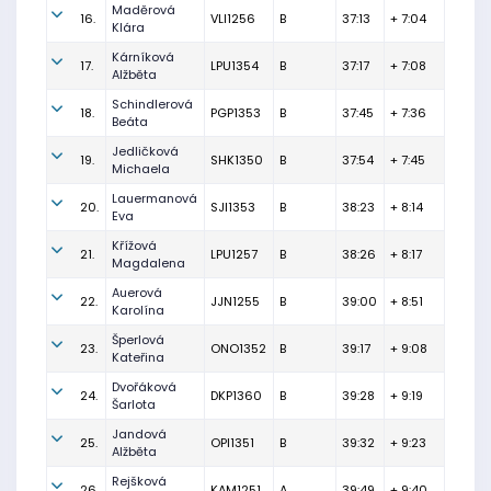
Maděrová
16.
VLI1256
B
37:13
+ 7:04
Klára
Kárníková
17.
LPU1354
B
37:17
+ 7:08
Alžběta
Schindlerová
18.
PGP1353
B
37:45
+ 7:36
Beáta
Jedličková
19.
SHK1350
B
37:54
+ 7:45
Michaela
Lauermanová
20.
SJI1353
B
38:23
+ 8:14
Eva
Křížová
21.
LPU1257
B
38:26
+ 8:17
Magdalena
Auerová
22.
JJN1255
B
39:00
+ 8:51
Karolína
Šperlová
23.
ONO1352
B
39:17
+ 9:08
Kateřina
Dvořáková
24.
DKP1360
B
39:28
+ 9:19
Šarlota
Jandová
25.
OPI1351
B
39:32
+ 9:23
Alžběta
Rejšková
26.
KAM1251
A
39:49
+ 9:40