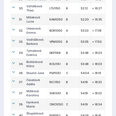
Vaňátková
30.
LTU1150
B
52:12
+ 16:27
Thea
Mišeková
31.
KAM1050
B
52:20
+ 16:35
Lucie
Urbanová
32.
BOR1060
A
53:23
+ 17:38
Emma
Vodrážková
33.
VPM1050
B
53:35
+ 17:50
Barbora
Tomešová
34.
DKP1168
B
53:48
+ 18:03
Evelína
Brotánková
34.
ROU1151
B
53:48
+ 18:03
Klára
36.
Dlouhá Julie
PGP1051
C
54:04
+ 18:19
Čevelová
37.
RIC1150
B
54:18
+ 18:33
Adéla
Málková
37.
SHK1051
B
54:18
+ 18:33
Karolína
Hynková
39.
ONO1050
C
54:19
+ 18:34
Marie
Šňupárková
40.
PGP1152
B
54:26
+ 18:41