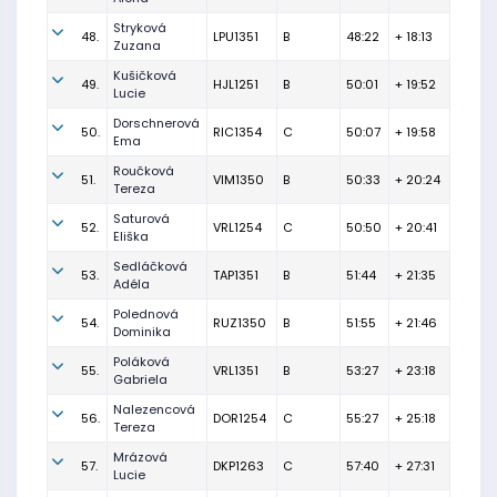
Stryková
48.
LPU1351
B
48:22
+ 18:13
Zuzana
Kušičková
49.
HJL1251
B
50:01
+ 19:52
Lucie
Dorschnerová
50.
RIC1354
C
50:07
+ 19:58
Ema
Roučková
51.
VIM1350
B
50:33
+ 20:24
Tereza
Saturová
52.
VRL1254
C
50:50
+ 20:41
Eliška
Sedláčková
53.
TAP1351
B
51:44
+ 21:35
Adéla
Polednová
54.
RUZ1350
B
51:55
+ 21:46
Dominika
Poláková
55.
VRL1351
B
53:27
+ 23:18
Gabriela
Nalezencová
56.
DOR1254
C
55:27
+ 25:18
Tereza
Mrázová
57.
DKP1263
C
57:40
+ 27:31
Lucie