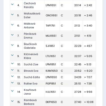
Čechová
4.
LPM1651
C
20:14
+ 2:42
Renata
Matoušková
5.
ONO1651
C
20:18
+ 2:46
Ester
Málková
6.
TAP1751
C
21:12
+ 3:40
Antonie
Páníková
7.
MLA1651
C
21:51
+ 4:19
Emma
Boučková
8.
SJI1851
C
22:29
+ 4:57
Gabriela
Kičmerová
9.
LTU1651
C
22:37
+ 5:05
Klára
10.
Suchá Zoe
LPM1851
C
22:45
+ 5:13
11.
Bínová Eva
KAM1650
C
23:52
+ 6:20
12.
Suchá Edita
LPM1650
C
24:39
+ 7:07
13.
Rollier Eva
PGP1851
C
25:10
+ 7:38
Kouřilová
14.
HJL1651
C
27:28
+ 9:56
Jana
Rambová
15.
DKP1650
C
27:40
+ 10:08
Barbora