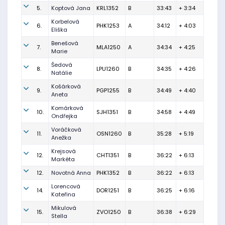
5.
Koptová Jana
KRL1352
B
33:43
+ 3:34
Korbelová
6.
PHK1253
A
34:12
+ 4:03
Eliška
Benešová
7.
MLA1250
A
34:34
+ 4:25
Marie
Šedová
8.
LPU1260
B
34:35
+ 4:26
Natálie
Košárková
9.
PGP1255
B
34:49
+ 4:40
Aneta
Komárková
10.
SJH1351
B
34:58
+ 4:49
Ondřejka
Voráčková
11.
OSN1260
B
35:28
+ 5:19
Anežka
Krejsová
12.
CHT1351
B
36:22
+ 6:13
Markéta
12.
Novotná Anna
PHK1352
B
36:22
+ 6:13
Lorencová
14.
DOR1251
B
36:25
+ 6:16
Kateřina
Mikulová
15.
ZVO1250
B
36:38
+ 6:29
Stella