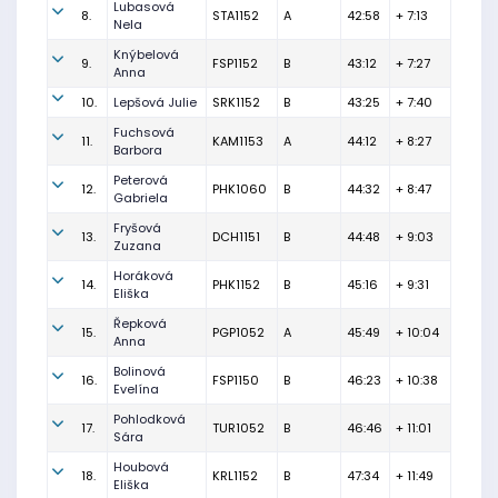
Lubasová
8.
STA1152
A
42:58
+ 7:13
Nela
Knýbelová
9.
FSP1152
B
43:12
+ 7:27
Anna
10.
Lepšová Julie
SRK1152
B
43:25
+ 7:40
Fuchsová
11.
KAM1153
A
44:12
+ 8:27
Barbora
Peterová
12.
PHK1060
B
44:32
+ 8:47
Gabriela
Fryšová
13.
DCH1151
B
44:48
+ 9:03
Zuzana
Horáková
14.
PHK1152
B
45:16
+ 9:31
Eliška
Řepková
15.
PGP1052
A
45:49
+ 10:04
Anna
Bolinová
16.
FSP1150
B
46:23
+ 10:38
Evelína
Pohlodková
17.
TUR1052
B
46:46
+ 11:01
Sára
Houbová
18.
KRL1152
B
47:34
+ 11:49
Eliška