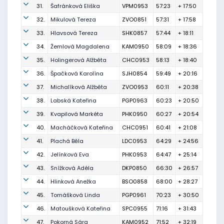
31.
Šafránková Eliška
VPM0953
57:23
+ 17:50
32.
Mikulová Tereza
ZVO0851
57:31
+ 17:58
33.
Hlavsová Tereza
SHK0857
57:44
+ 18:11
34.
Žemlová Magdalena
KAM0950
58:09
+ 18:36
35.
Holingerová Alžběta
CHC0953
58:13
+ 18:40
36.
Špačková Karolína
SJH0854
59:49
+ 20:16
37.
Michalíková Alžběta
ZVO0953
60:11
+ 20:38
38.
Labská Kateřina
PGP0963
60:23
+ 20:50
39.
Kvapilová Markéta
PHK0950
60:27
+ 20:54
40.
Macháčková Kateřina
CHC0951
60:41
+ 21:08
41.
Plachá Běla
LDC0953
64:29
+ 24:56
42.
Jelínková Eva
PHK0953
64:47
+ 25:14
43.
Snížková Adéla
DKP0850
66:30
+ 26:57
44.
Hlinková Anežka
BSO0858
68:00
+ 28:27
45.
Tomášková Linda
PGP0961
70:23
+ 30:50
46.
Matoušková Kateřina
SPC0955
71:16
+ 31:43
47.
Pokorná Sára
KAM0952
71:52
+ 32:19