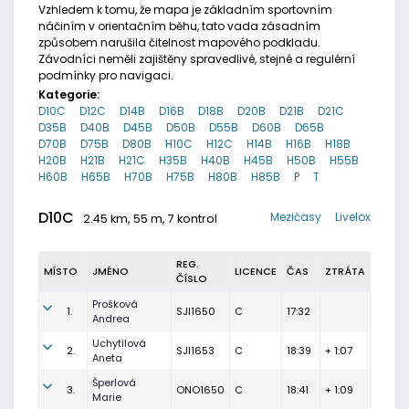
Vzhledem k tomu, že mapa je základním sportovním
náčiním v orientačním běhu, tato vada zásadním
způsobem narušila čitelnost mapového podkladu.
Závodníci neměli zajištěny spravedlivé, stejné a regulérní
podmínky pro navigaci.
Kategorie:
D10C
D12C
D14B
D16B
D18B
D20B
D21B
D21C
D35B
D40B
D45B
D50B
D55B
D60B
D65B
D70B
D75B
D80B
H10C
H12C
H14B
H16B
H18B
H20B
H21B
H21C
H35B
H40B
H45B
H50B
H55B
H60B
H65B
H70B
H75B
H80B
H85B
P
T
D10C
Mezičasy
Livelox
2.45 km, 55 m, 7 kontrol
REG.
MÍSTO
JMÉNO
LICENCE
ČAS
ZTRÁTA
ČÍSLO
Prošková
1.
SJI1650
C
17:32
Andrea
Uchytilová
2.
SJI1653
C
18:39
+ 1:07
Aneta
Šperlová
3.
ONO1650
C
18:41
+ 1:09
Marie