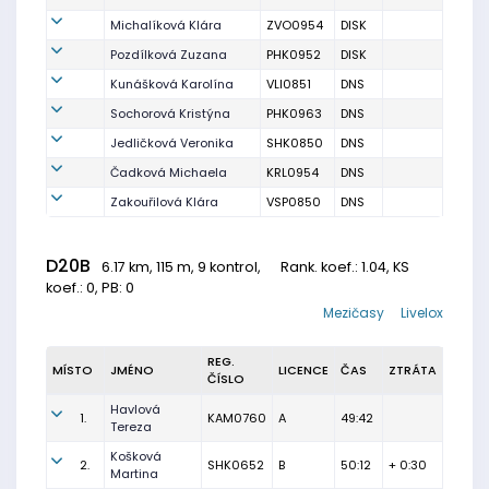
Michalíková Klára
ZVO0954
DISK
Pozdílková Zuzana
PHK0952
DISK
Kunášková Karolína
VLI0851
DNS
Sochorová Kristýna
PHK0963
DNS
Jedličková Veronika
SHK0850
DNS
Čadková Michaela
KRL0954
DNS
Zakouřilová Klára
VSP0850
DNS
D20B
6.17 km, 115 m, 9 kontrol,
Rank. koef.
: 1.04, KS
koef.: 0, PB: 0
Mezičasy
Livelox
REG.
MÍSTO
JMÉNO
LICENCE
ČAS
ZTRÁTA
ČÍSLO
Havlová
1.
KAM0760
A
49:42
Tereza
Košková
2.
SHK0652
B
50:12
+ 0:30
Martina