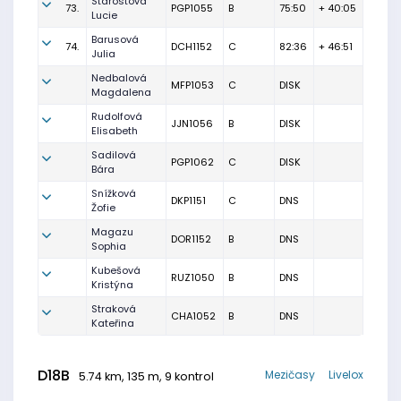
Starostová
73.
PGP1055
B
75:50
+ 40:05
Lucie
Barusová
74.
DCH1152
C
82:36
+ 46:51
Julia
Nedbalová
MFP1053
C
DISK
Magdalena
Rudolfová
JJN1056
B
DISK
Elisabeth
Sadilová
PGP1062
C
DISK
Bára
Snížková
DKP1151
C
DNS
Žofie
Magazu
DOR1152
B
DNS
Sophia
Kubešová
RUZ1050
B
DNS
Kristýna
Straková
CHA1052
B
DNS
Kateřina
D18B
Mezičasy
Livelox
5.74 km, 135 m, 9 kontrol