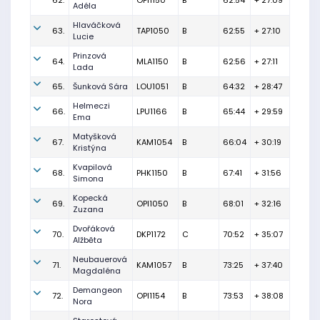
62.
OPI1150
B
62:54
+ 27:09
Adéla
Hlaváčková
63.
TAP1050
B
62:55
+ 27:10
Lucie
Prinzová
64.
MLA1150
B
62:56
+ 27:11
Lada
65.
Šunková Sára
LOU1051
B
64:32
+ 28:47
Helmeczi
66.
LPU1166
B
65:44
+ 29:59
Ema
Matyšková
67.
KAM1054
B
66:04
+ 30:19
Kristýna
Kvapilová
68.
PHK1150
B
67:41
+ 31:56
Simona
Kopecká
69.
OPI1050
B
68:01
+ 32:16
Zuzana
Dvořáková
70.
DKP1172
C
70:52
+ 35:07
Alžběta
Neubauerová
71.
KAM1057
B
73:25
+ 37:40
Magdaléna
Demangeon
72.
OPI1154
B
73:53
+ 38:08
Nora