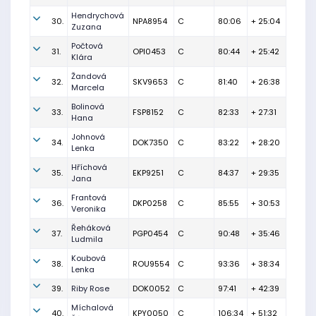
Hendrychová
30.
NPA8954
C
80:06
+ 25:04
Zuzana
Počtová
31.
OPI0453
C
80:44
+ 25:42
Klára
Žandová
32.
SKV9653
C
81:40
+ 26:38
Marcela
Bolinová
33.
FSP8152
C
82:33
+ 27:31
Hana
Johnová
34.
DOK7350
C
83:22
+ 28:20
Lenka
Hříchová
35.
EKP9251
C
84:37
+ 29:35
Jana
Frantová
36.
DKP0258
C
85:55
+ 30:53
Veronika
Řeháková
37.
PGP0454
C
90:48
+ 35:46
Ludmila
Koubová
38.
ROU9554
C
93:36
+ 38:34
Lenka
39.
Riby Rose
DOK0052
C
97:41
+ 42:39
Míchalová
40.
KPY0050
C
106:34
+ 51:32