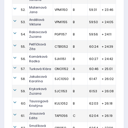
Maternová
52.
VPM1150
B
59:31
+ 23:46
Jana
Andělová
53.
VPM1155
B
59:50
+ 24:05
Viktorie
Rakovcová
54.
PGP1157
B
59:56
+ 24:11
Zuzana
Petříčková
55.
CTB1052
B
60:24
+ 24:39
Zita
Komárková
56.
SJH1151
B
60:27
+ 24:42
Radka
57.
Turková Klára
ONO1152
A
60:46
+ 25:01
Jakubcová
58.
SJC1050
B
61:47
+ 26:02
Karolína
Krykorková
59.
SJC1153
B
61:53
+ 26:08
Zuzana
Taussigová
60.
KUL1052
B
62:03
+ 26:18
Kristýna
Jirousová
61.
TAP1056
C
62:04
+ 26:19
Edita
Smolíková