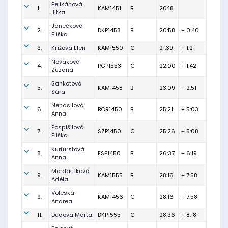
Pelikánová
1.
KAM1451
B
20:18
Jitka
Janečková
2.
DKP1453
B
20:58
+ 0:40
Eliška
3.
Křížová Elen
KAM1550
C
21:39
+ 1:21
Nováková
4.
PGP1553
C
22:00
+ 1:42
Zuzana
Sankotová
5.
KAM1458
B
23:09
+ 2:51
Sára
Nehasilová
6.
BOR1450
B
25:21
+ 5:03
Anna
Pospíšilová
7.
SZP1450
C
25:26
+ 5:08
Eliška
Kurfürstová
8.
FSP1450
B
26:37
+ 6:19
Anna
Mordačíková
9.
KAM1555
B
28:16
+ 7:58
Adéla
Voleská
9.
KAM1456
C
28:16
+ 7:58
Andrea
11.
Dudová Marta
DKP1555
C
28:36
+ 8:18