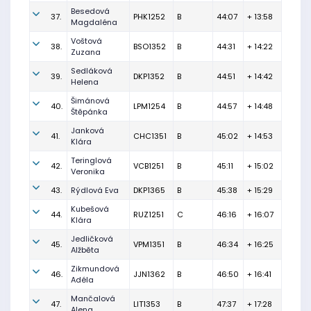
Besedová
37.
PHK1252
B
44:07
+ 13:58
Magdaléna
Voštová
38.
BSO1352
B
44:31
+ 14:22
Zuzana
Sedláková
39.
DKP1352
B
44:51
+ 14:42
Helena
Šimánová
40.
LPM1254
B
44:57
+ 14:48
Štěpánka
Janková
41.
CHC1351
B
45:02
+ 14:53
Klára
Teringlová
42.
VCB1251
B
45:11
+ 15:02
Veronika
43.
Rýdlová Eva
DKP1365
B
45:38
+ 15:29
Kubešová
44.
RUZ1251
C
46:16
+ 16:07
Klára
Jedličková
45.
VPM1351
B
46:34
+ 16:25
Alžběta
Zikmundová
46.
JJN1362
B
46:50
+ 16:41
Adéla
Mančalová
47.
LIT1353
B
47:37
+ 17:28
Alena