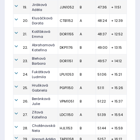
Jiráková
19.
JJN1052
B
47:36
+ 11:51
Adéla
Klusáčková
20.
CTB1152
A
48:24
+ 12:39
Dorota
Košťáková
21.
DOR1155
A
48:37
+ 12:52
Emma
Abrahamová
22.
DKP1176
B
49:00
+ 13:15
Kateřina
Blehová
23.
DOR1151
B
49:57
+ 14:12
Barbora
Fukátková
24.
LPU1053
B
51:06
+ 15:21
Ludmila
Hrušková
25.
PGP1150
A
51:11
+ 15:26
Gabriela
Beránková
26.
VPM1051
B
51:22
+ 15:37
Julie
Zítová
27.
LDC1150
A
51:39
+ 15:54
Kateřina
Chotěnovská
28.
HJL1153
B
51:44
+ 15:59
Nela
29.
Horová Adéla
TAP1058
B
51:57
+ 16:12