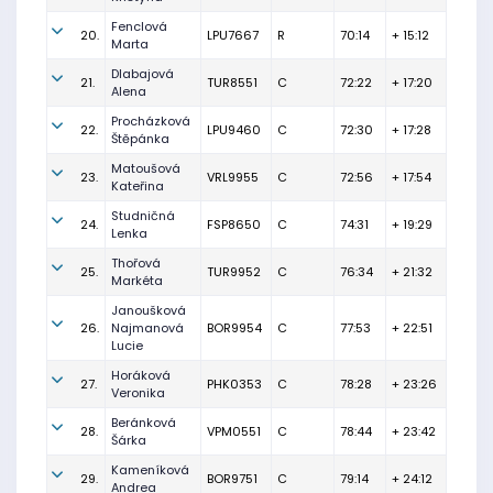
Fenclová
20.
LPU7667
R
70:14
+ 15:12
Marta
Dlabajová
21.
TUR8551
C
72:22
+ 17:20
Alena
Procházková
22.
LPU9460
C
72:30
+ 17:28
Štěpánka
Matoušová
23.
VRL9955
C
72:56
+ 17:54
Kateřina
Studničná
24.
FSP8650
C
74:31
+ 19:29
Lenka
Thořová
25.
TUR9952
C
76:34
+ 21:32
Markéta
Janoušková
26.
Najmanová
BOR9954
C
77:53
+ 22:51
Lucie
Horáková
27.
PHK0353
C
78:28
+ 23:26
Veronika
Beránková
28.
VPM0551
C
78:44
+ 23:42
Šárka
Kameníková
29.
BOR9751
C
79:14
+ 24:12
Andrea