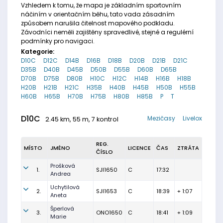
Vzhledem k tomu, že mapa je základním sportovním
náčiním v orientačním běhu, tato vada zásadním
způsobem narušila čitelnost mapového podkladu.
Závodníci neměli zajištěny spravedlivé, stejné a regulérní
podmínky pro navigaci.
Kategorie:
D10C
D12C
D14B
D16B
D18B
D20B
D21B
D21C
D35B
D40B
D45B
D50B
D55B
D60B
D65B
D70B
D75B
D80B
H10C
H12C
H14B
H16B
H18B
H20B
H21B
H21C
H35B
H40B
H45B
H50B
H55B
H60B
H65B
H70B
H75B
H80B
H85B
P
T
D10C
Mezičasy
Livelox
2.45 km, 55 m, 7 kontrol
REG.
MÍSTO
JMÉNO
LICENCE
ČAS
ZTRÁTA
ČÍSLO
Prošková
1.
SJI1650
C
17:32
Andrea
Uchytilová
2.
SJI1653
C
18:39
+ 1:07
Aneta
Šperlová
3.
ONO1650
C
18:41
+ 1:09
Marie