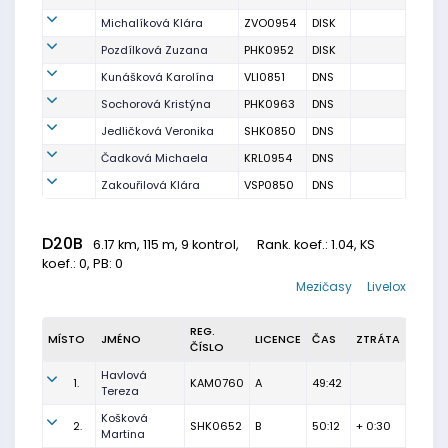
Michalíková Klára
ZVO0954
DISK
Pozdílková Zuzana
PHK0952
DISK
Kunášková Karolína
VLI0851
DNS
Sochorová Kristýna
PHK0963
DNS
Jedličková Veronika
SHK0850
DNS
Čadková Michaela
KRL0954
DNS
Zakouřilová Klára
VSP0850
DNS
D20B
6.17 km, 115 m, 9 kontrol,
Rank. koef.
: 1.04, KS
koef.: 0, PB: 0
Mezičasy
Livelox
REG.
MÍSTO
JMÉNO
LICENCE
ČAS
ZTRÁTA
ČÍSLO
Havlová
1.
KAM0760
A
49:42
Tereza
Košková
2.
SHK0652
B
50:12
+ 0:30
Martina