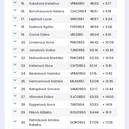
15.
Sobotová Kateřina
VPM0851
48:50
+ 9:17
16.
Nimshausová Helena
CHC0854
48:51
+ 9:18
17.
Lepšová Lucie
SRK0951
48:57
+ 9:24
18.
Hüblová Agáta
FSP0853
48:59
+ 9:26
19.
Čivrná Eliška
VRL0851
49:04
+ 9:31
20.
Linderová Anna
PHK0852
49:42
+ 10:09
21.
Janatová Violka
TJN0956
50:16
+ 10:43
22.
Matoušková Markéta
PHK0855
50:32
+ 10:59
23.
Kellerová Alice
CHT0852
51:14
+ 11:41
24.
Beránková Hedvika
VPM0850
51:15
+ 11:42
25.
Hermannová Natálie
MLA0851
52:08
+ 12:35
26.
Netopilová Simona
VAM0950
52:17
+ 12:44
27.
Vltavská Eliška
SJC0850
53:33
+ 14:00
28.
Ryppelová Anna
TAP0954
53:52
+ 14:19
29.
Pěkná Alžběta
ROU0950
54:44
+ 15:11
Petriláková Amálie
30.
DOR0953
57:08
+ 17:35
Rebeka