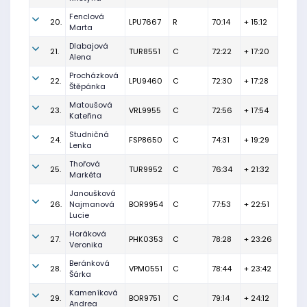
Fenclová
20.
LPU7667
R
70:14
+ 15:12
Marta
Dlabajová
21.
TUR8551
C
72:22
+ 17:20
Alena
Procházková
22.
LPU9460
C
72:30
+ 17:28
Štěpánka
Matoušová
23.
VRL9955
C
72:56
+ 17:54
Kateřina
Studničná
24.
FSP8650
C
74:31
+ 19:29
Lenka
Thořová
25.
TUR9952
C
76:34
+ 21:32
Markéta
Janoušková
26.
Najmanová
BOR9954
C
77:53
+ 22:51
Lucie
Horáková
27.
PHK0353
C
78:28
+ 23:26
Veronika
Beránková
28.
VPM0551
C
78:44
+ 23:42
Šárka
Kameníková
29.
BOR9751
C
79:14
+ 24:12
Andrea