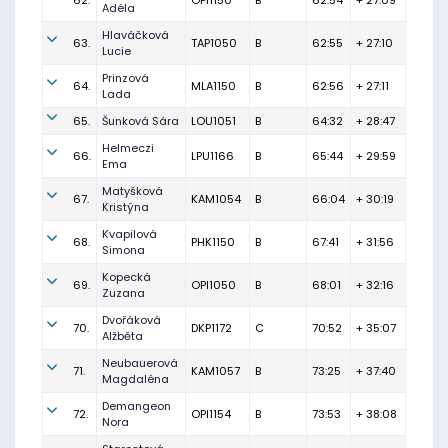
62.
OPI1150
B
62:54
+ 27:09
Adéla
Hlaváčková
63.
TAP1050
B
62:55
+ 27:10
Lucie
Prinzová
64.
MLA1150
B
62:56
+ 27:11
Lada
65.
Šunková Sára
LOU1051
B
64:32
+ 28:47
Helmeczi
66.
LPU1166
B
65:44
+ 29:59
Ema
Matyšková
67.
KAM1054
B
66:04
+ 30:19
Kristýna
Kvapilová
68.
PHK1150
B
67:41
+ 31:56
Simona
Kopecká
69.
OPI1050
B
68:01
+ 32:16
Zuzana
Dvořáková
70.
DKP1172
C
70:52
+ 35:07
Alžběta
Neubauerová
71.
KAM1057
B
73:25
+ 37:40
Magdaléna
Demangeon
72.
OPI1154
B
73:53
+ 38:08
Nora