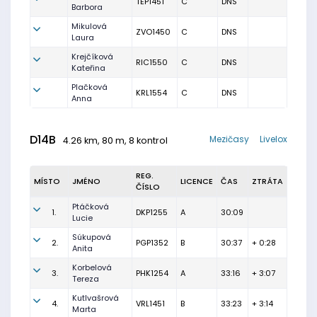
TEP1451
C
DNS
Barbora
Mikulová
ZVO1450
C
DNS
Laura
Krejčíková
RIC1550
C
DNS
Kateřina
Plačková
KRL1554
C
DNS
Anna
D14B
Mezičasy
Livelox
4.26 km, 80 m, 8 kontrol
REG.
MÍSTO
JMÉNO
LICENCE
ČAS
ZTRÁTA
ČÍSLO
Ptáčková
1.
DKP1255
A
30:09
Lucie
Súkupová
2.
PGP1352
B
30:37
+ 0:28
Anita
Korbelová
3.
PHK1254
A
33:16
+ 3:07
Tereza
Kutlvašrová
4.
VRL1451
B
33:23
+ 3:14
Marta