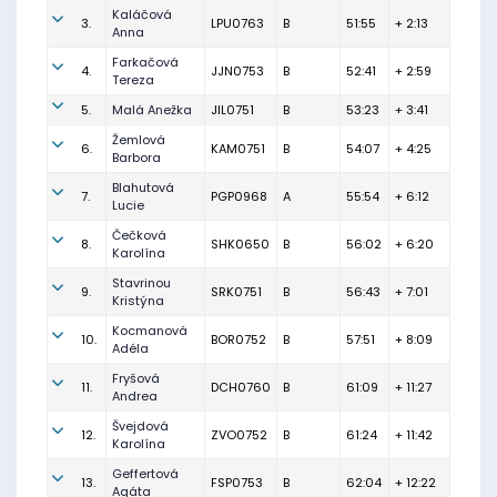
Kaláčová
3.
LPU0763
B
51:55
+ 2:13
Anna
Farkačová
4.
JJN0753
B
52:41
+ 2:59
Tereza
5.
Malá Anežka
JIL0751
B
53:23
+ 3:41
Žemlová
6.
KAM0751
B
54:07
+ 4:25
Barbora
Blahutová
7.
PGP0968
A
55:54
+ 6:12
Lucie
Čečková
8.
SHK0650
B
56:02
+ 6:20
Karolína
Stavrinou
9.
SRK0751
B
56:43
+ 7:01
Kristýna
Kocmanová
10.
BOR0752
B
57:51
+ 8:09
Adéla
Fryšová
11.
DCH0760
B
61:09
+ 11:27
Andrea
Švejdová
12.
ZVO0752
B
61:24
+ 11:42
Karolína
Geffertová
13.
FSP0753
B
62:04
+ 12:22
Agáta