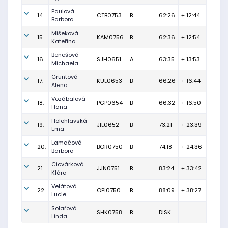
Paulová
14.
CTB0753
B
62:26
+ 12:44
Barbora
Mišeková
15.
KAM0756
B
62:36
+ 12:54
Kateřina
Benešová
16.
SJH0651
A
63:35
+ 13:53
Michaela
Gruntová
17.
KUL0653
B
66:26
+ 16:44
Alena
Vozábalová
18.
PGP0654
B
66:32
+ 16:50
Hana
Holohlavská
19.
JIL0652
B
73:21
+ 23:39
Ema
Lamačová
20.
BOR0750
B
74:18
+ 24:36
Barbora
Cicvárková
21.
JJN0751
B
83:24
+ 33:42
Klára
Velátová
22.
OPI0750
B
88:09
+ 38:27
Lucie
Solařová
SHK0758
B
DISK
Linda