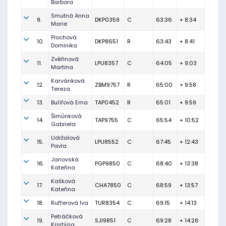
Barbora
Smutná Anna
9.
DKP0359
C
63:36
+ 8:34
Marie
Plochová
10.
DKP8651
R
63:43
+ 8:41
Dominika
Zvěřinová
11.
LPU8357
C
64:05
+ 9:03
Martina
Karvánková
12.
ZBM9757
R
65:00
+ 9:58
Tereza
13.
Bulířová Ema
TAP0452
R
65:01
+ 9:59
Šimůnková
14.
TAP9755
C
65:54
+ 10:52
Gabriela
Udržalová
15.
LPU8552
C
67:45
+ 12:43
Pavla
Janovská
16.
PGP9850
C
68:40
+ 13:38
Kateřina
Kašková
17.
CHA7850
C
68:59
+ 13:57
Kateřina
18.
Rufferová Iva
TUR8354
C
69:15
+ 14:13
Petráčková
19.
SJI9851
C
69:28
+ 14:26
Kristýna