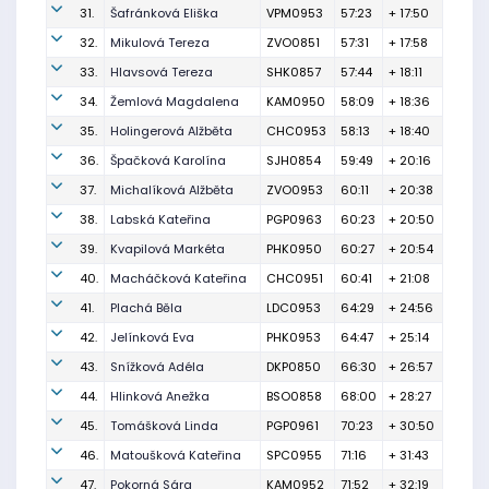
31.
Šafránková Eliška
VPM0953
57:23
+ 17:50
32.
Mikulová Tereza
ZVO0851
57:31
+ 17:58
33.
Hlavsová Tereza
SHK0857
57:44
+ 18:11
34.
Žemlová Magdalena
KAM0950
58:09
+ 18:36
35.
Holingerová Alžběta
CHC0953
58:13
+ 18:40
36.
Špačková Karolína
SJH0854
59:49
+ 20:16
37.
Michalíková Alžběta
ZVO0953
60:11
+ 20:38
38.
Labská Kateřina
PGP0963
60:23
+ 20:50
39.
Kvapilová Markéta
PHK0950
60:27
+ 20:54
40.
Macháčková Kateřina
CHC0951
60:41
+ 21:08
41.
Plachá Běla
LDC0953
64:29
+ 24:56
42.
Jelínková Eva
PHK0953
64:47
+ 25:14
43.
Snížková Adéla
DKP0850
66:30
+ 26:57
44.
Hlinková Anežka
BSO0858
68:00
+ 28:27
45.
Tomášková Linda
PGP0961
70:23
+ 30:50
46.
Matoušková Kateřina
SPC0955
71:16
+ 31:43
47.
Pokorná Sára
KAM0952
71:52
+ 32:19