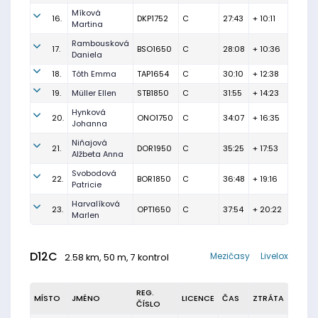
Míková
16.
DKP1752
C
27:43
+ 10:11
Martina
Rambousková
17.
BSO1650
C
28:08
+ 10:36
Daniela
18.
Tóth Emma
TAP1654
C
30:10
+ 12:38
19.
Müller Ellen
STB1850
C
31:55
+ 14:23
Hynková
20.
ONO1750
C
34:07
+ 16:35
Johanna
Niňajová
21.
DOR1950
C
35:25
+ 17:53
Alžbeta Anna
Svobodová
22.
BOR1850
C
36:48
+ 19:16
Patricie
Harvalíková
23.
OPT1650
C
37:54
+ 20:22
Marlen
D12C
Mezičasy
Livelox
2.58 km, 50 m, 7 kontrol
REG.
MÍSTO
JMÉNO
LICENCE
ČAS
ZTRÁTA
ČÍSLO