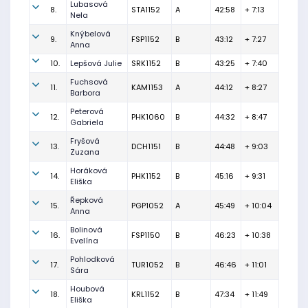
Lubasová
8.
STA1152
A
42:58
+ 7:13
Nela
Knýbelová
9.
FSP1152
B
43:12
+ 7:27
Anna
10.
Lepšová Julie
SRK1152
B
43:25
+ 7:40
Fuchsová
11.
KAM1153
A
44:12
+ 8:27
Barbora
Peterová
12.
PHK1060
B
44:32
+ 8:47
Gabriela
Fryšová
13.
DCH1151
B
44:48
+ 9:03
Zuzana
Horáková
14.
PHK1152
B
45:16
+ 9:31
Eliška
Řepková
15.
PGP1052
A
45:49
+ 10:04
Anna
Bolinová
16.
FSP1150
B
46:23
+ 10:38
Evelína
Pohlodková
17.
TUR1052
B
46:46
+ 11:01
Sára
Houbová
18.
KRL1152
B
47:34
+ 11:49
Eliška