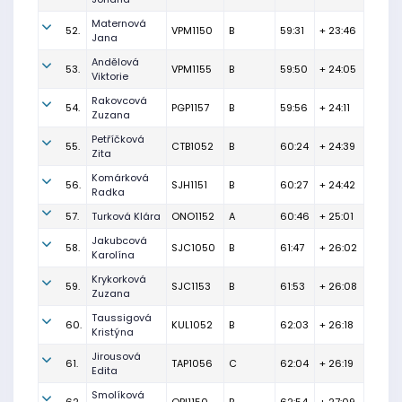
Maternová
52.
VPM1150
B
59:31
+ 23:46
Jana
Andělová
53.
VPM1155
B
59:50
+ 24:05
Viktorie
Rakovcová
54.
PGP1157
B
59:56
+ 24:11
Zuzana
Petříčková
55.
CTB1052
B
60:24
+ 24:39
Zita
Komárková
56.
SJH1151
B
60:27
+ 24:42
Radka
57.
Turková Klára
ONO1152
A
60:46
+ 25:01
Jakubcová
58.
SJC1050
B
61:47
+ 26:02
Karolína
Krykorková
59.
SJC1153
B
61:53
+ 26:08
Zuzana
Taussigová
60.
KUL1052
B
62:03
+ 26:18
Kristýna
Jirousová
61.
TAP1056
C
62:04
+ 26:19
Edita
Smolíková