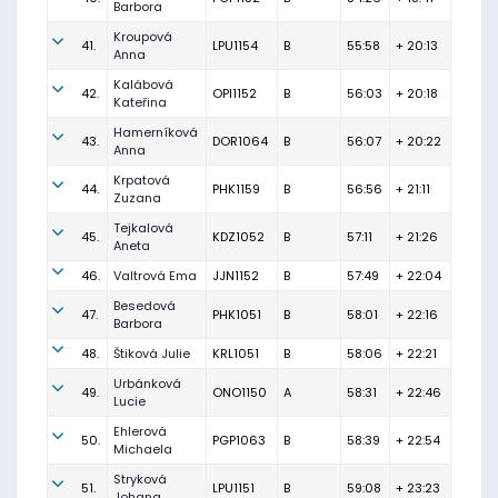
Barbora
Kroupová
41.
LPU1154
B
55:58
+ 20:13
Anna
Kalábová
42.
OPI1152
B
56:03
+ 20:18
Kateřina
Hamerníková
43.
DOR1064
B
56:07
+ 20:22
Anna
Krpatová
44.
PHK1159
B
56:56
+ 21:11
Zuzana
Tejkalová
45.
KDZ1052
B
57:11
+ 21:26
Aneta
46.
Valtrová Ema
JJN1152
B
57:49
+ 22:04
Besedová
47.
PHK1051
B
58:01
+ 22:16
Barbora
48.
Štiková Julie
KRL1051
B
58:06
+ 22:21
Urbánková
49.
ONO1150
A
58:31
+ 22:46
Lucie
Ehlerová
50.
PGP1063
B
58:39
+ 22:54
Michaela
Stryková
51.
LPU1151
B
59:08
+ 23:23
Johana