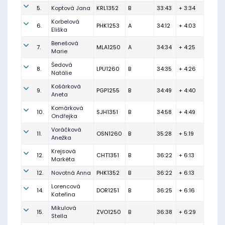
5.
Koptová Jana
KRL1352
B
33:43
+ 3:34
Korbelová
6.
PHK1253
A
34:12
+ 4:03
Eliška
Benešová
7.
MLA1250
A
34:34
+ 4:25
Marie
Šedová
8.
LPU1260
B
34:35
+ 4:26
Natálie
Košárková
9.
PGP1255
B
34:49
+ 4:40
Aneta
Komárková
10.
SJH1351
B
34:58
+ 4:49
Ondřejka
Voráčková
11.
OSN1260
B
35:28
+ 5:19
Anežka
Krejsová
12.
CHT1351
B
36:22
+ 6:13
Markéta
12.
Novotná Anna
PHK1352
B
36:22
+ 6:13
Lorencová
14.
DOR1251
B
36:25
+ 6:16
Kateřina
Mikulová
15.
ZVO1250
B
36:38
+ 6:29
Stella