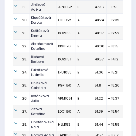
Jiráková
19.
JJN1052
B
47:36
+ 11:51
Adéla
Klusáčková
20.
CTB1152
A
48:24
+ 12:39
Dorota
Košťáková
21.
DOR1155
A
48:37
+ 12:52
Emma
Abrahamová
22.
DKP1176
B
49:00
+ 13:15
Kateřina
Blehová
23.
DOR1151
B
49:57
+ 14:12
Barbora
Fukátková
24.
LPU1053
B
51:06
+ 15:21
Ludmila
Hrušková
25.
PGP1150
A
51:11
+ 15:26
Gabriela
Beránková
26.
VPM1051
B
51:22
+ 15:37
Julie
Zítová
27.
LDC1150
A
51:39
+ 15:54
Kateřina
Chotěnovská
28.
HJL1153
B
51:44
+ 15:59
Nela
29.
Horová Adéla
TAP1058
B
51:57
+ 16:12