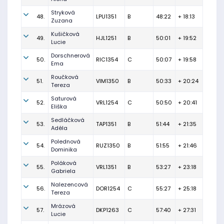
Stryková
48.
LPU1351
B
48:22
+ 18:13
Zuzana
Kušičková
49.
HJL1251
B
50:01
+ 19:52
Lucie
Dorschnerová
50.
RIC1354
C
50:07
+ 19:58
Ema
Roučková
51.
VIM1350
B
50:33
+ 20:24
Tereza
Saturová
52.
VRL1254
C
50:50
+ 20:41
Eliška
Sedláčková
53.
TAP1351
B
51:44
+ 21:35
Adéla
Polednová
54.
RUZ1350
B
51:55
+ 21:46
Dominika
Poláková
55.
VRL1351
B
53:27
+ 23:18
Gabriela
Nalezencová
56.
DOR1254
C
55:27
+ 25:18
Tereza
Mrázová
57.
DKP1263
C
57:40
+ 27:31
Lucie