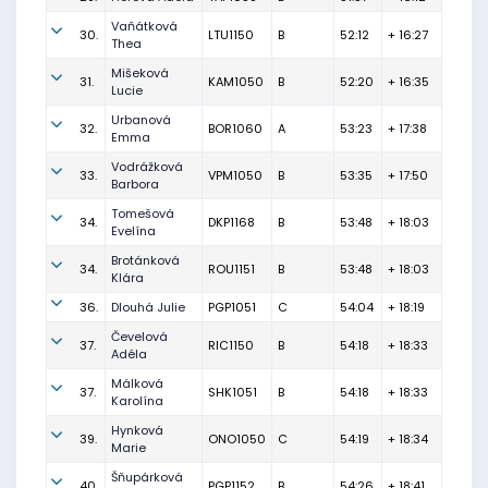
Vaňátková
30.
LTU1150
B
52:12
+ 16:27
Thea
Mišeková
31.
KAM1050
B
52:20
+ 16:35
Lucie
Urbanová
32.
BOR1060
A
53:23
+ 17:38
Emma
Vodrážková
33.
VPM1050
B
53:35
+ 17:50
Barbora
Tomešová
34.
DKP1168
B
53:48
+ 18:03
Evelína
Brotánková
34.
ROU1151
B
53:48
+ 18:03
Klára
36.
Dlouhá Julie
PGP1051
C
54:04
+ 18:19
Čevelová
37.
RIC1150
B
54:18
+ 18:33
Adéla
Málková
37.
SHK1051
B
54:18
+ 18:33
Karolína
Hynková
39.
ONO1050
C
54:19
+ 18:34
Marie
Šňupárková
40.
PGP1152
B
54:26
+ 18:41