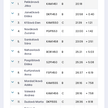
Pelikánová
1.
KAM1451
B
20:18
Jitka
Janečková
2.
DKP1453
B
20:58
+ 0:40
Eliška
3.
Křížová Elen
KAM1550
C
21:39
+ 1:21
Nováková
4.
PGP1553
C
22:00
+ 1:42
Zuzana
Sankotová
5.
KAM1458
B
23:09
+ 2:51
Sára
Nehasilová
6.
BOR1450
B
25:21
+ 5:03
Anna
Pospíšilová
7.
SZP1450
C
25:26
+ 5:08
Eliška
Kurfürstová
8.
FSP1450
B
26:37
+ 6:19
Anna
Mordačíková
9.
KAM1555
B
28:16
+ 7:58
Adéla
Voleská
9.
KAM1456
C
28:16
+ 7:58
Andrea
11.
Dudová Marta
DKP1555
C
28:36
+ 8:18