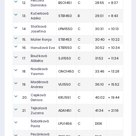
Pelcová
12.
BSO1451
C
28:55
+ 8:37
Dominika
Kučerková
13.
STB1450
B
29:01
+ 8:43
Adéla
Stočková
14.
LPM1550
C
30:31
+ 10:13
Josefína
15.
Müller Ronja
STB1453
C
30:40
+ 10:22
16.
Hanušová Eva
STB1550
C
30:52
+ 10:34
Boučková
17.
SJI1550
C
31:52
+ 11:34
Alžběta
Nováková
18.
ONO1450
C
33:46
+ 13:28
Yasmin
Maděrová
19.
VLI1550
C
36:10
+ 15:52
Andrea
Cepková
20.
KRL1551
C
40:02
+ 19:44
Denisa
Tejkalová
21.
ADA1451
C
41:34
+ 21:16
Zuzana
Šabatková
LPU1456
C
DISK
Pavla
Pecánková