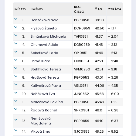
REG.
MÍSTO
JMÉNO
ČAS
ZTRÁTA
ČÍSLO
1.
Honzáková Nela
PGP0858
39:33
2.
Fryšová Žaneta
DCH0959
40:50
+ 1:17
3.
Šimůnková Michaela
TAP0851
41:37
+ 2:04
4.
Chumová Adéla
DOR0959
41:45
+ 2:12
5.
Sobotková Lada
OPI0951
41:46
+ 2:13
6.
Berná Klára
ODV0851
42:21
+ 2:48
7.
Stehlíková Tereza
VPM0950
42:51
+ 3:18
8.
Hrušková Tereza
PGP0953
43:01
+ 3:28
9.
Kutlvašrová Pavla
VRL0951
44:08
+ 4:35
10.
Nožičková Eva
JJN0852
45:33
+ 6:00
11.
Malečková Pavlína
PGP0850
45:48
+ 6:15
12.
Řadová Ráchel
SHK0961
46:01
+ 6:28
Nemšovská
13.
PGP0859
46:10
+ 6:37
Magdalena
14.
Vlková Ema
SJC0953
48:25
+ 8:52