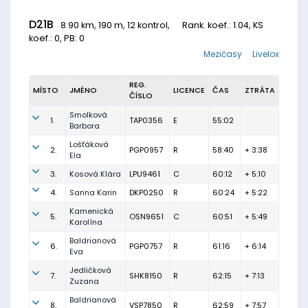
D21B
8.90 km, 190 m, 12 kontrol,
Rank. koef.
: 1.04, KS
koef.: 0, PB: 0
Mezičasy
Livelox
REG.
MÍSTO
JMÉNO
LICENCE
ČAS
ZTRÁTA
ČÍSLO
Smolková
1.
TAP0356
E
55:02
Barbora
Lošťáková
2.
PGP0957
R
58:40
+ 3:38
Ela
3.
Kosová Klára
LPU9461
C
60:12
+ 5:10
4.
Sanna Karin
DKP0250
R
60:24
+ 5:22
Kamenická
5.
OSN9651
C
60:51
+ 5:49
Karolína
Baldrianová
6.
PGP0757
R
61:16
+ 6:14
Eva
Jedličková
7.
SHK8150
R
62:15
+ 7:13
Zuzana
Baldrianová
8.
VSP7850
R
62:59
+ 7:57