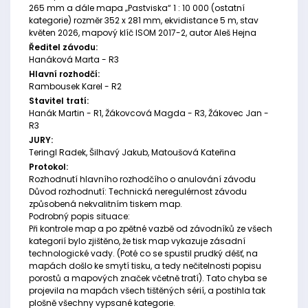
265 mm a dále mapa „Pastviska“ 1 : 10 000 (ostatní
kategorie) rozměr 352 x 281 mm, ekvidistance 5 m, stav
květen 2026, mapový klíč ISOM 2017-2, autor Aleš Hejna
Ředitel závodu:
Hanáková Marta - R3
Hlavní rozhodčí:
Rambousek Karel - R2
Stavitel tratí:
Hanák Martin - R1, Žákovcová Magda - R3, Žákovec Jan -
R3
JURY:
Teringl Radek, Šilhavý Jakub, Matoušová Kateřina
Protokol:
Rozhodnutí hlavního rozhodčího o anulování závodu
Důvod rozhodnutí: Technická neregulérnost závodu
způsobená nekvalitním tiskem map.
Podrobný popis situace:
Při kontrole map a po zpětné vazbě od závodníků ze všech
kategorií bylo zjištěno, že tisk map vykazuje zásadní
technologické vady. (Poté co se spustil prudký déšť, na
mapách došlo ke smytí tisku, a tedy nečitelnosti popisu
porostů a mapových značek včetně tratí). Tato chyba se
projevila na mapách všech tištěných sérií, a postihla tak
plošně všechny vypsané kategorie.