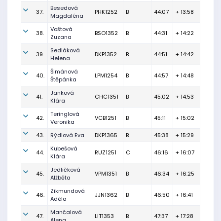
Besedová
37.
PHK1252
B
44:07
+ 13:58
Magdaléna
Voštová
38.
BSO1352
B
44:31
+ 14:22
Zuzana
Sedláková
39.
DKP1352
B
44:51
+ 14:42
Helena
Šimánová
40.
LPM1254
B
44:57
+ 14:48
Štěpánka
Janková
41.
CHC1351
B
45:02
+ 14:53
Klára
Teringlová
42.
VCB1251
B
45:11
+ 15:02
Veronika
43.
Rýdlová Eva
DKP1365
B
45:38
+ 15:29
Kubešová
44.
RUZ1251
C
46:16
+ 16:07
Klára
Jedličková
45.
VPM1351
B
46:34
+ 16:25
Alžběta
Zikmundová
46.
JJN1362
B
46:50
+ 16:41
Adéla
Mančalová
47.
LIT1353
B
47:37
+ 17:28
Alena