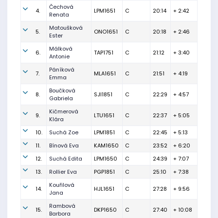
Čechová
4.
LPM1651
C
20:14
+ 2:42
Renata
Matoušková
5.
ONO1651
C
20:18
+ 2:46
Ester
Málková
6.
TAP1751
C
21:12
+ 3:40
Antonie
Páníková
7.
MLA1651
C
21:51
+ 4:19
Emma
Boučková
8.
SJI1851
C
22:29
+ 4:57
Gabriela
Kičmerová
9.
LTU1651
C
22:37
+ 5:05
Klára
10.
Suchá Zoe
LPM1851
C
22:45
+ 5:13
11.
Bínová Eva
KAM1650
C
23:52
+ 6:20
12.
Suchá Edita
LPM1650
C
24:39
+ 7:07
13.
Rollier Eva
PGP1851
C
25:10
+ 7:38
Kouřilová
14.
HJL1651
C
27:28
+ 9:56
Jana
Rambová
15.
DKP1650
C
27:40
+ 10:08
Barbora