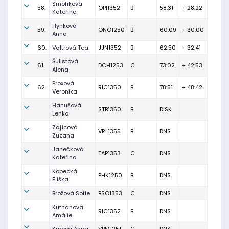
Smolíková
58.
OPI1352
B
58:31
+ 28:22
Kateřina
Hynková
59.
ONO1250
B
60:09
+ 30:00
Anna
60.
Valtrová Tea
JJN1352
B
62:50
+ 32:41
Šulistová
61.
DCH1253
C
73:02
+ 42:53
Alena
Proxová
62.
RIC1350
B
78:51
+ 48:42
Veronika
Hanušová
STB1350
B
DISK
Lenka
Zajícová
VRL1355
B
DNS
Zuzana
Janečková
TAP1353
C
DNS
Kateřina
Kopecká
PHK1250
B
DNS
Eliška
Brožová Sofie
BSO1353
C
DNS
Kuthanová
RIC1352
B
DNS
Amálie