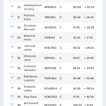
Hendrychová
30.
NPA8954
C
80:06
+ 25:04
Zuzana
Počtová
31.
OPI0453
C
80:44
+ 25:42
Klára
Žandová
32.
SKV9653
C
81:40
+ 26:38
Marcela
Bolinová
33.
FSP8152
C
82:33
+ 27:31
Hana
Johnová
34.
DOK7350
C
83:22
+ 28:20
Lenka
Hříchová
35.
EKP9251
C
84:37
+ 29:35
Jana
Frantová
36.
DKP0258
C
85:55
+ 30:53
Veronika
Řeháková
37.
PGP0454
C
90:48
+ 35:46
Ludmila
Koubová
38.
ROU9554
C
93:36
+ 38:34
Lenka
39.
Riby Rose
DOK0052
C
97:41
+ 42:39
Míchalová
40.
KPY0050
C
106:34
+ 51:32