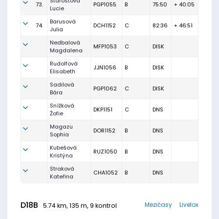
Starostová
73.
PGP1055
B
75:50
+ 40:05
Lucie
Barusová
74.
DCH1152
C
82:36
+ 46:51
Julia
Nedbalová
MFP1053
C
DISK
Magdalena
Rudolfová
JJN1056
B
DISK
Elisabeth
Sadilová
PGP1062
C
DISK
Bára
Snížková
DKP1151
C
DNS
Žofie
Magazu
DOR1152
B
DNS
Sophia
Kubešová
RUZ1050
B
DNS
Kristýna
Straková
CHA1052
B
DNS
Kateřina
D18B
Mezičasy
Livelox
5.74 km, 135 m, 9 kontrol