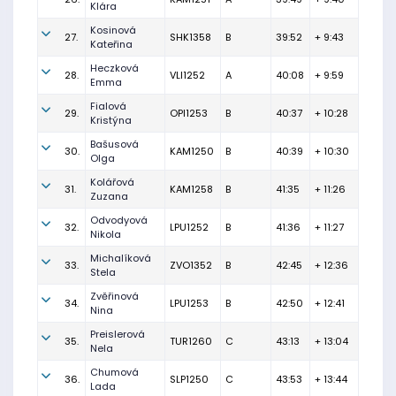
Klára
Kosinová
27.
SHK1358
B
39:52
+ 9:43
Kateřina
Heczková
28.
VLI1252
A
40:08
+ 9:59
Emma
Fialová
29.
OPI1253
B
40:37
+ 10:28
Kristýna
Bašusová
30.
KAM1250
B
40:39
+ 10:30
Olga
Kolářová
31.
KAM1258
B
41:35
+ 11:26
Zuzana
Odvodyová
32.
LPU1252
B
41:36
+ 11:27
Nikola
Michalíková
33.
ZVO1352
B
42:45
+ 12:36
Stela
Zvěřinová
34.
LPU1253
B
42:50
+ 12:41
Nina
Preislerová
35.
TUR1260
C
43:13
+ 13:04
Nela
Chumová
36.
SLP1250
C
43:53
+ 13:44
Lada