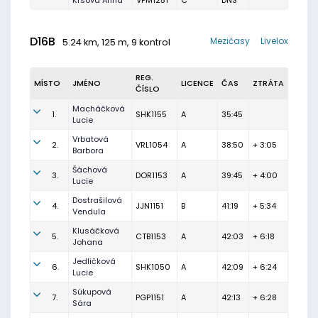
Krsová Anna
VPM1251
C
DNS
D16B
Mezičasy
Livelox
5.24 km, 125 m, 9 kontrol
REG.
MÍSTO
JMÉNO
LICENCE
ČAS
ZTRÁTA
ČÍSLO
Macháčková
1.
SHK1155
A
35:45
Lucie
Vrbatová
2.
VRL1054
A
38:50
+ 3:05
Barbora
Šáchová
3.
DOR1153
A
39:45
+ 4:00
Lucie
Dostrašilová
4.
JJN1151
B
41:19
+ 5:34
Vendula
Klusáčková
5.
CTB1153
A
42:03
+ 6:18
Johana
Jedličková
6.
SHK1050
A
42:09
+ 6:24
Lucie
Súkupová
7.
PGP1151
A
42:13
+ 6:28
Sára