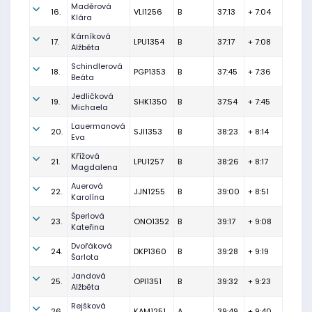
Maděrová
16.
VLI1256
B
37:13
+ 7:04
Klára
Kárníková
17.
LPU1354
B
37:17
+ 7:08
Alžběta
Schindlerová
18.
PGP1353
B
37:45
+ 7:36
Beáta
Jedličková
19.
SHK1350
B
37:54
+ 7:45
Michaela
Lauermanová
20.
SJI1353
B
38:23
+ 8:14
Eva
Křížová
21.
LPU1257
B
38:26
+ 8:17
Magdalena
Auerová
22.
JJN1255
B
39:00
+ 8:51
Karolína
Šperlová
23.
ONO1352
B
39:17
+ 9:08
Kateřina
Dvořáková
24.
DKP1360
B
39:28
+ 9:19
Šarlota
Jandová
25.
OPI1351
B
39:32
+ 9:23
Alžběta
Rejšková
26.
KAM1251
A
39:49
+ 9:40