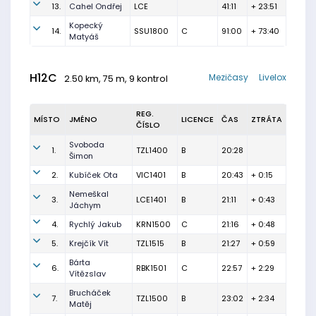
13.
Cahel Ondřej
LCE
41:11
+ 23:51
Kopecký
14.
SSU1800
C
91:00
+ 73:40
Matyáš
H12C
Mezičasy
Livelox
2.50 km, 75 m, 9 kontrol
REG.
MÍSTO
JMÉNO
LICENCE
ČAS
ZTRÁTA
ČÍSLO
Svoboda
1.
TZL1400
B
20:28
Šimon
2.
Kubíček Ota
VIC1401
B
20:43
+ 0:15
Nemeškal
3.
LCE1401
B
21:11
+ 0:43
Jáchym
4.
Rychlý Jakub
KRN1500
C
21:16
+ 0:48
5.
Krejčík Vít
TZL1515
B
21:27
+ 0:59
Bárta
6.
RBK1501
C
22:57
+ 2:29
Vítězslav
Brucháček
7.
TZL1500
B
23:02
+ 2:34
Matěj