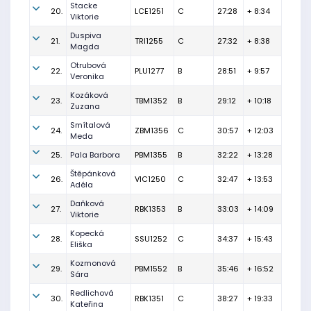
Stacke
20.
LCE1251
C
27:28
+ 8:34
Viktorie
Duspiva
21.
TRI1255
C
27:32
+ 8:38
Magda
Otrubová
22.
PLU1277
B
28:51
+ 9:57
Veronika
Kozáková
23.
TBM1352
B
29:12
+ 10:18
Zuzana
Smítalová
24.
ZBM1356
C
30:57
+ 12:03
Meda
25.
Pala Barbora
PBM1355
B
32:22
+ 13:28
Štěpánková
26.
VIC1250
C
32:47
+ 13:53
Adéla
Daňková
27.
RBK1353
B
33:03
+ 14:09
Viktorie
Kopecká
28.
SSU1252
C
34:37
+ 15:43
Eliška
Kozmonová
29.
PBM1552
B
35:46
+ 16:52
Sára
Redlichová
30.
RBK1351
C
38:27
+ 19:33
Kateřina