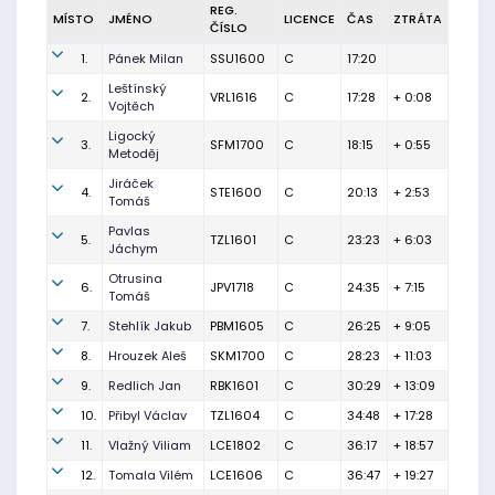
REG.
MÍSTO
JMÉNO
LICENCE
ČAS
ZTRÁTA
ČÍSLO
1.
Pánek Milan
SSU1600
C
17:20
Leštínský
2.
VRL1616
C
17:28
+ 0:08
Vojtěch
Ligocký
3.
SFM1700
C
18:15
+ 0:55
Metoděj
Jiráček
4.
STE1600
C
20:13
+ 2:53
Tomáš
Pavlas
5.
TZL1601
C
23:23
+ 6:03
Jáchym
Otrusina
6.
JPV1718
C
24:35
+ 7:15
Tomáš
7.
Stehlík Jakub
PBM1605
C
26:25
+ 9:05
8.
Hrouzek Aleš
SKM1700
C
28:23
+ 11:03
9.
Redlich Jan
RBK1601
C
30:29
+ 13:09
10.
Přibyl Václav
TZL1604
C
34:48
+ 17:28
11.
Vlažný Viliam
LCE1802
C
36:17
+ 18:57
12.
Tomala Vilém
LCE1606
C
36:47
+ 19:27