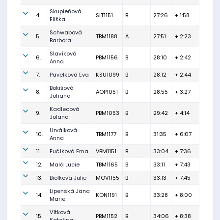
Skupieńová
4.
SIT1151
B
27:26
+ 1:58
Eliška
Schwabová
5.
TBM1188
A
27:51
+ 2:23
Barbora
Slavíková
6.
PBM1156
B
28:10
+ 2:42
Anna
7.
Pavelková Eva
KSU1099
B
28:12
+ 2:44
Bokišová
8.
AOP1051
B
28:55
+ 3:27
Johana
Kadlecová
9.
PBM1053
B
29:42
+ 4:14
Jolana
Urválková
10.
TBM1177
B
31:35
+ 6:07
Anna
11.
Fučíková Ema
VBM1151
B
33:04
+ 7:36
12.
Malá Lucie
TBM1165
B
33:11
+ 7:43
13.
Biolková Julie
MOV1155
B
33:13
+ 7:45
Lipenská Jana
14.
KON1191
B
33:28
+ 8:00
Marie
Vítková
15.
PBM1152
B
34:06
+ 8:38