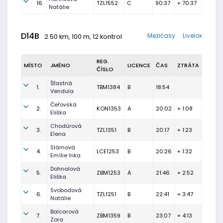
16.
TZL1552
C
90:37
+ 70:37
Natálie
D14B
Mezičasy
Livelox
2.50 km, 100 m, 12 kontrol
REG.
MÍSTO
JMÉNO
LICENCE
ČAS
ZTRÁTA
ČÍSLO
Šťastná
1.
TBM1384
B
18:54
Vendula
Čeřovská
2.
KON1353
A
20:02
+ 1:08
Eliška
Chodúrová
3.
TZL1351
B
20:17
+ 1:23
Elena
Slámová
4.
LCE1253
B
20:26
+ 1:32
Emílie Inka
Dohnalová
5.
ZBM1253
A
21:46
+ 2:52
Eliška
Svobodová
6.
TZL1251
B
22:41
+ 3:47
Natálie
Balcarová
7.
ZBM1359
B
23:07
+ 4:13
Zora