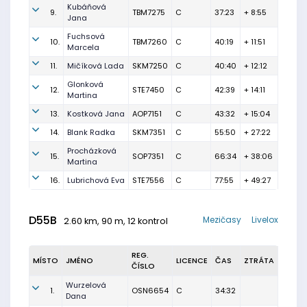
Kubáňová
9.
TBM7275
C
37:23
+ 8:55
Jana
Fuchsová
10.
TBM7260
C
40:19
+ 11:51
Marcela
11.
Mičíková Lada
SKM7250
C
40:40
+ 12:12
Glonková
12.
STE7450
C
42:39
+ 14:11
Martina
13.
Kostková Jana
AOP7151
C
43:32
+ 15:04
14.
Blank Radka
SKM7351
C
55:50
+ 27:22
Procházková
15.
SOP7351
C
66:34
+ 38:06
Martina
16.
Lubrichová Eva
STE7556
C
77:55
+ 49:27
D55B
Mezičasy
Livelox
2.60 km, 90 m, 12 kontrol
REG.
MÍSTO
JMÉNO
LICENCE
ČAS
ZTRÁTA
ČÍSLO
Wurzelová
1.
OSN6654
C
34:32
Dana