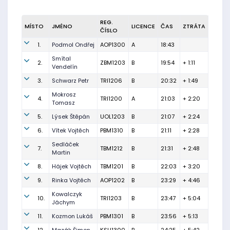
REG.
MÍSTO
JMÉNO
LICENCE
ČAS
ZTRÁTA
ČÍSLO
1.
Podmol Ondřej
AOP1300
A
18:43
Smítal
2.
ZBM1203
B
19:54
+ 1:11
Vendelín
3.
Schwarz Petr
TRI1206
B
20:32
+ 1:49
Mokrosz
4.
TRI1200
A
21:03
+ 2:20
Tomasz
5.
Lýsek Štěpán
UOL1203
B
21:07
+ 2:24
6.
Vítek Vojtěch
PBM1310
B
21:11
+ 2:28
Sedláček
7.
TBM1212
B
21:31
+ 2:48
Martin
8.
Hájek Vojtěch
TBM1201
B
22:03
+ 3:20
9.
Rinka Vojtěch
AOP1202
B
23:29
+ 4:46
Kowalczyk
10.
TRI1203
B
23:47
+ 5:04
Jáchym
11.
Kozmon Lukáš
PBM1301
B
23:56
+ 5:13