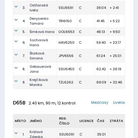
Ostřanská
3.
SSU6591
C
39:04
+ 2:41
Iveta
Denysenko
4.
TRI6150
C
41:45
+ 5:22
Tamara
5.
Šimková Hana
UOL6653
C
46:13
+ 9:50
Sochorová
6.
HAV6250
C
59:40
+ 23:17
Hana
Štorková
7.
JPV6556
C
61:24
+ 25:01
Simona
Gebauerová
8.
SSU6450
C
62:42
+ 26:19
Jana
Krejčíková
9.
TZL6262
C
69:09
+ 32:46
Monika
D65B
Mezičasy
Livelox
2.40 km, 90 m, 12 kontrol
REG.
MÍSTO
JMÉNO
LICENCE
ČAS
ZTRÁTA
ČÍSLO
Králová
1.
SSU6091
C
35:01
Zdenka