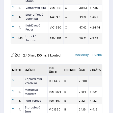
Marie
2.
Vernerová Zita
VBM1651
C
30:33
+ 7:35
Bednaříková
3.
TZL1754
C
44:15
+ 21:17
Veronika
Kubíčková
4.
VIC1650
C
47:42
+ 24:44
Petra
Ligocká
MS
SFM1951
C
26:31
+ 3:33
Johana
D12C
Mezičasy
Livelox
2.40 km, 100 m, 9 kontrol
REG.
MÍSTO
JMÉNO
LICENCE
ČAS
ZTRÁTA
ČÍSLO
Zapletalová
1.
LCE1452
B
20:00
Veronika
Matulová
2.
PBM1554
B
21:04
+ 1:04
Markéta
3.
Pala Tereza
PBM1557
B
21:12
+ 1:12
Starostová
4.
VIC1560
B
24:16
+ 4:16
Ema