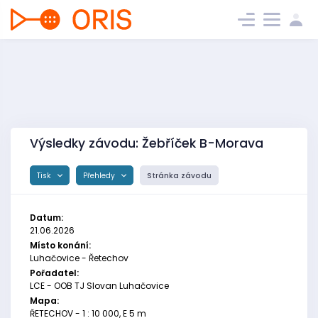
Výsledky závodu: Žebříček B-Morava
Tisk
Přehledy
Stránka závodu
Datum:
21.06.2026
Místo konání:
Luhačovice - Řetechov
Pořadatel:
LCE - OOB TJ Slovan Luhačovice
Mapa:
ŘETECHOV - 1 : 10 000, E 5 m