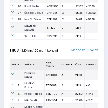
26.
Bokiš Matěj
AOP1303
B
42:02
+ 23:19
27.
Špaček Jakub
JPV1212
C
55:35
+ 36:52
28.
Novák Oliver
TZL1209
C
74:01
+ 55:18
Kawulok
SIT1201
B
DISK
Matyáš
Šíma Filip
TBM1213
B
DISK
H16B
Mezičasy
Livelox
3.10 km, 120 m, 14 kontrol
REG.
MÍSTO
JMÉNO
LICENCE
ČAS
ZTRÁTA
ČÍSLO
Pekárek
1.
TZL1000
A
21:08
David
Mašláň
2.
TZL1005
A
21:19
+ 0:11
Prokop
3.
Pěček Tobiáš
SKM1100
A
22:50
+ 1:42
4.
Hikl Martin
ZBM1104
A
23:09
+ 2:01
Mička Gabriel