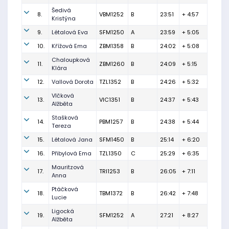
Šedivá
8.
VBM1252
B
23:51
+ 4:57
Kristýna
9.
Létalová Eva
SFM1250
A
23:59
+ 5:05
10.
Křížová Ema
ZBM1358
B
24:02
+ 5:08
Chaloupková
11.
ZBM1260
B
24:09
+ 5:15
Klára
12.
Vallová Dorota
TZL1352
B
24:26
+ 5:32
Vlčková
13.
VIC1351
B
24:37
+ 5:43
Alžběta
Stašková
14.
PBM1257
B
24:38
+ 5:44
Tereza
15.
Létalová Jana
SFM1450
B
25:14
+ 6:20
16.
Přibylová Ema
TZL1350
C
25:29
+ 6:35
Mauritzová
17.
TRI1253
B
26:05
+ 7:11
Anna
Ptáčková
18.
TBM1372
B
26:42
+ 7:48
Lucie
Ligocká
19.
SFM1252
A
27:21
+ 8:27
Alžběta