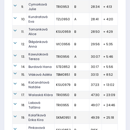
Cymorková
9.
TRI0953
B
28:34
+ 4:13
Julie
Kundratová
10.
TZL0950
A
28:41
+ 4:20
Eva
Tomanková
11.
KSU0959
B
28:50
+ 4:29
Alice
Štěpánková
12.
VIC0956
B
29:56
+ 5:35
Anna
Kawuloková
13.
TRI0956
A
30:07
+ 5:46
Tereza
14.
Burdová Hana
STE0852
B
30:17
+ 5:56
15.
Vrbková Adéla
TBM0851
B
33:13
+ 8:52
Kočandrlová
16.
KSU0979
B
37:23
+ 13:02
Natálie
17.
Walaská Klára
TRI0950
B
47:30
+ 23:09
Labová
18.
TRI0955
B
49:07
+ 24:46
Taťána
Kolaříková
19.
SKM0951
B
49:39
+ 25:18
Erika Kira
Pinkavová