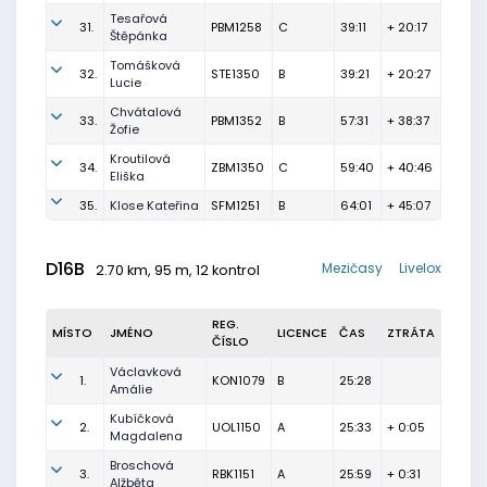
Tesařová
31.
PBM1258
C
39:11
+ 20:17
Štěpánka
Tomášková
32.
STE1350
B
39:21
+ 20:27
Lucie
Chvátalová
33.
PBM1352
B
57:31
+ 38:37
Žofie
Kroutilová
34.
ZBM1350
C
59:40
+ 40:46
Eliška
35.
Klose Kateřina
SFM1251
B
64:01
+ 45:07
D16B
Mezičasy
Livelox
2.70 km, 95 m, 12 kontrol
REG.
MÍSTO
JMÉNO
LICENCE
ČAS
ZTRÁTA
ČÍSLO
Václavková
1.
KON1079
B
25:28
Amálie
Kubíčková
2.
UOL1150
A
25:33
+ 0:05
Magdalena
Broschová
3.
RBK1151
A
25:59
+ 0:31
Alžběta