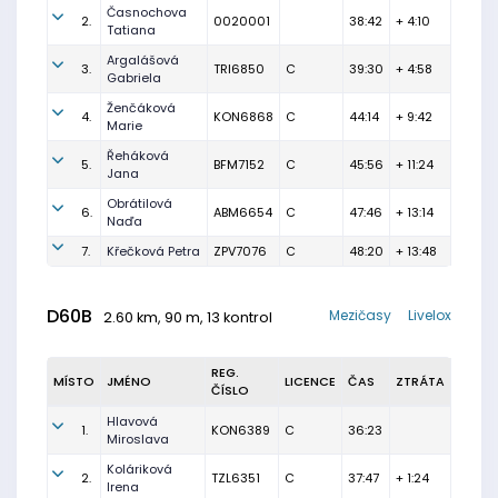
Časnochova
2.
0020001
38:42
+ 4:10
Tatiana
Argalášová
3.
TRI6850
C
39:30
+ 4:58
Gabriela
Ženčáková
4.
KON6868
C
44:14
+ 9:42
Marie
Řeháková
5.
BFM7152
C
45:56
+ 11:24
Jana
Obrátilová
6.
ABM6654
C
47:46
+ 13:14
Naďa
7.
Křečková Petra
ZPV7076
C
48:20
+ 13:48
D60B
Mezičasy
Livelox
2.60 km, 90 m, 13 kontrol
REG.
MÍSTO
JMÉNO
LICENCE
ČAS
ZTRÁTA
ČÍSLO
Hlavová
1.
KON6389
C
36:23
Miroslava
Koláriková
2.
TZL6351
C
37:47
+ 1:24
Irena