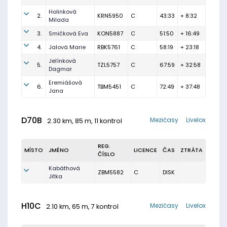
Holinková
2.
KRN5950
C
43:33
+ 8:32
Milada
3.
Smičková Eva
KON5887
C
51:50
+ 16:49
4.
Jalová Marie
RBK5761
C
58:19
+ 23:18
Jelínková
5.
TZL5757
C
67:59
+ 32:58
Dagmar
Eremiášová
6.
TBM5451
C
72:49
+ 37:48
Jana
D70B
Mezičasy
Livelox
2.30 km, 85 m, 11 kontrol
REG.
MÍSTO
JMÉNO
LICENCE
ČAS
ZTRÁTA
ČÍSLO
Kabáthová
ZBM5582
C
DISK
Jitka
H10C
Mezičasy
Livelox
2.10 km, 65 m, 7 kontrol