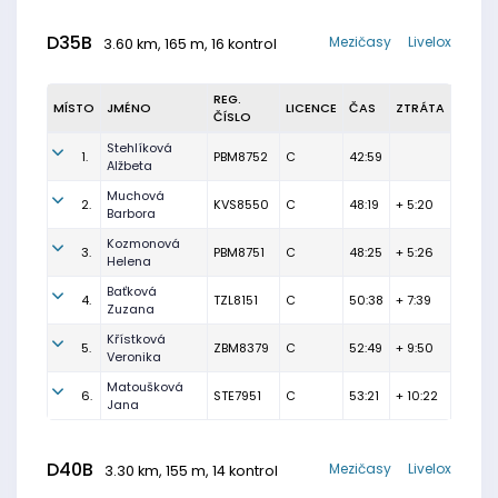
D35B
Mezičasy
Livelox
3.60 km, 165 m, 16 kontrol
REG.
MÍSTO
JMÉNO
LICENCE
ČAS
ZTRÁTA
ČÍSLO
Stehlíková
1.
PBM8752
C
42:59
Alžbeta
Muchová
2.
KVS8550
C
48:19
+ 5:20
Barbora
Kozmonová
3.
PBM8751
C
48:25
+ 5:26
Helena
Baťková
4.
TZL8151
C
50:38
+ 7:39
Zuzana
Křístková
5.
ZBM8379
C
52:49
+ 9:50
Veronika
Matoušková
6.
STE7951
C
53:21
+ 10:22
Jana
D40B
Mezičasy
Livelox
3.30 km, 155 m, 14 kontrol