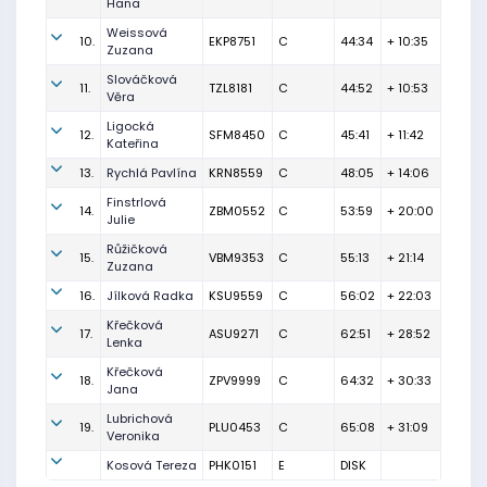
Hana
Weissová
10.
EKP8751
C
44:34
+ 10:35
Zuzana
Slováčková
11.
TZL8181
C
44:52
+ 10:53
Věra
Ligocká
12.
SFM8450
C
45:41
+ 11:42
Kateřina
13.
Rychlá Pavlína
KRN8559
C
48:05
+ 14:06
Finstrlová
14.
ZBM0552
C
53:59
+ 20:00
Julie
Růžičková
15.
VBM9353
C
55:13
+ 21:14
Zuzana
16.
Jílková Radka
KSU9559
C
56:02
+ 22:03
Křečková
17.
ASU9271
C
62:51
+ 28:52
Lenka
Křečková
18.
ZPV9999
C
64:32
+ 30:33
Jana
Lubrichová
19.
PLU0453
C
65:08
+ 31:09
Veronika
Kosová Tereza
PHK0151
E
DISK