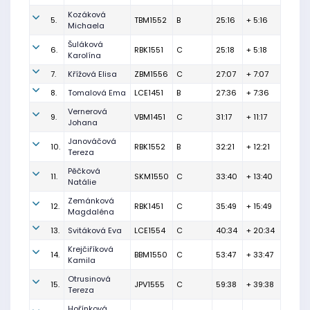
Kozáková
5.
TBM1552
B
25:16
+ 5:16
Michaela
Šuláková
6.
RBK1551
C
25:18
+ 5:18
Karolína
7.
Křížová Elisa
ZBM1556
C
27:07
+ 7:07
8.
Tomalová Ema
LCE1451
B
27:36
+ 7:36
Vernerová
9.
VBM1451
C
31:17
+ 11:17
Johana
Janováčová
10.
RBK1552
B
32:21
+ 12:21
Tereza
Pěčková
11.
SKM1550
C
33:40
+ 13:40
Natálie
Zemánková
12.
RBK1451
C
35:49
+ 15:49
Magdaléna
13.
Svitáková Eva
LCE1554
C
40:34
+ 20:34
Krejčiříková
14.
BBM1550
C
53:47
+ 33:47
Kamila
Otrusinová
15.
JPV1555
C
59:38
+ 39:38
Tereza
Hořínková