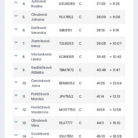
Juřinová
4.
KSU8080
C
37:26
+ 8:25
Radka
Otrubová
5.
PLU7852
C
38:09
+ 9:08
Johana
Daňková
6.
SBK8151
C
38:19
+ 9:18
Veronika
Zlatníková
7.
TZL8053
C
39:08
+ 10:07
Irena
Václavková
8.
KON8155
C
39:43
+ 10:42
Lenka
Sedláčková
9.
TBM7872
C
40:48
+ 11:47
Alžběta
Červinková
10.
BFM8052
C
41:05
+ 12:04
Jana
Poláčková
11.
JPV7552
C
41:14
+ 12:13
Monika
Horáčková
12.
MOV7750
C
41:59
+ 12:58
Vladimíra
Otrubová
13.
PLU7777
C
44:11
+ 15:10
Věra
Szostková
14.
SSU7851
C
45:10
+ 16:09