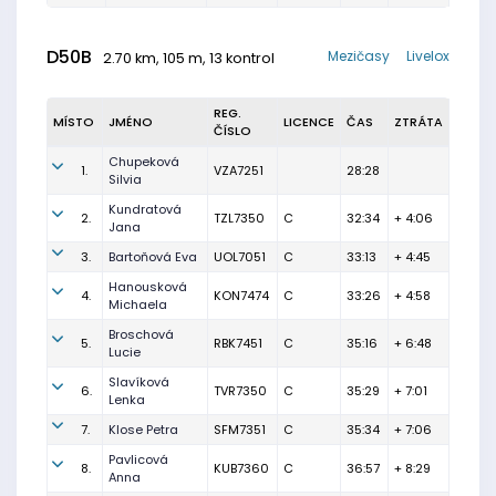
D50B
Mezičasy
Livelox
2.70 km, 105 m, 13 kontrol
REG.
MÍSTO
JMÉNO
LICENCE
ČAS
ZTRÁTA
ČÍSLO
Chupeková
1.
VZA7251
28:28
Silvia
Kundratová
2.
TZL7350
C
32:34
+ 4:06
Jana
3.
Bartoňová Eva
UOL7051
C
33:13
+ 4:45
Hanousková
4.
KON7474
C
33:26
+ 4:58
Michaela
Broschová
5.
RBK7451
C
35:16
+ 6:48
Lucie
Slavíková
6.
TVR7350
C
35:29
+ 7:01
Lenka
7.
Klose Petra
SFM7351
C
35:34
+ 7:06
Pavlicová
8.
KUB7360
C
36:57
+ 8:29
Anna