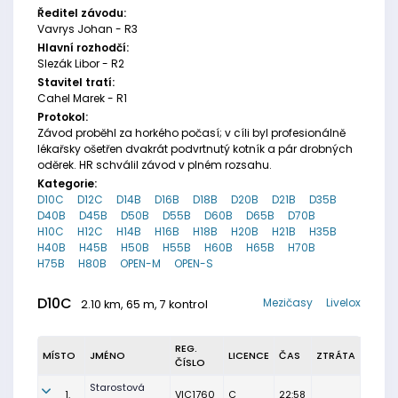
Ředitel závodu:
Vavrys Johan - R3
Hlavní rozhodčí:
Slezák Libor - R2
Stavitel tratí:
Cahel Marek - R1
Protokol:
Závod proběhl za horkého počasí; v cíli byl profesionálně
lékařsky ošetřen dvakrát podvrtnutý kotník a pár drobných
oděrek. HR schválil závod v plném rozsahu.
Kategorie:
D10C
D12C
D14B
D16B
D18B
D20B
D21B
D35B
D40B
D45B
D50B
D55B
D60B
D65B
D70B
H10C
H12C
H14B
H16B
H18B
H20B
H21B
H35B
H40B
H45B
H50B
H55B
H60B
H65B
H70B
H75B
H80B
OPEN-M
OPEN-S
D10C
Mezičasy
Livelox
2.10 km, 65 m, 7 kontrol
REG.
MÍSTO
JMÉNO
LICENCE
ČAS
ZTRÁTA
ČÍSLO
Starostová
1.
VIC1760
C
22:58