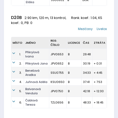
SSU0852
B
DISK
Eliška
D20B
2.90 km, 120 m, 13 kontrol,
Rank. koef.
: 1.04, KS
koef.: 0, PB: 0
Mezičasy
Livelox
REG.
MÍSTO
JMÉNO
LICENCE
ČAS
ZTRÁTA
ČÍSLO
Přikrylová
1.
JPV0653
B
29:48
Ivana
2.
Přikrylová Jana
JPV0652
B
30:19
+ 0:31
Benešová
3.
SSU0755
B
34:33
+ 4:45
Anežka
4.
Juřinová Adéla
KSU0650
B
37:41
+ 7:53
Balvanová
5.
JPV0750
B
42:18
+ 12:30
Vendula
Čablová
6.
TZL0656
B
48:33
+ 18:45
Tereza