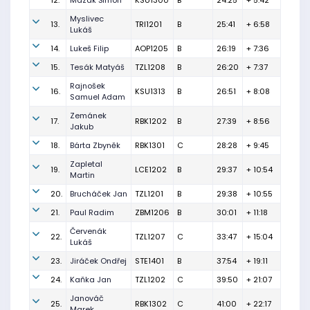
12.
Mazák Šimon
KSU1300
B
24:25
+ 5:42
Myslivec
13.
TRI1201
B
25:41
+ 6:58
Lukáš
14.
Lukeš Filip
AOP1205
B
26:19
+ 7:36
15.
Tesák Matyáš
TZL1208
B
26:20
+ 7:37
Rajnošek
16.
KSU1313
B
26:51
+ 8:08
Samuel Adam
Zemánek
17.
RBK1202
B
27:39
+ 8:56
Jakub
18.
Bárta Zbyněk
RBK1301
C
28:28
+ 9:45
Zapletal
19.
LCE1202
B
29:37
+ 10:54
Martin
20.
Brucháček Jan
TZL1201
B
29:38
+ 10:55
21.
Paul Radim
ZBM1206
B
30:01
+ 11:18
Červenák
22.
TZL1207
C
33:47
+ 15:04
Lukáš
23.
Jiráček Ondřej
STE1401
B
37:54
+ 19:11
24.
Kaňka Jan
TZL1202
C
39:50
+ 21:07
Janováč
25.
RBK1302
C
41:00
+ 22:17
Marek