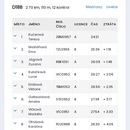
D18B
Mezičasy
Livelox
2.70 km, 110 m, 12 kontrol
REG.
MÍSTO
JMÉNO
LICENCE
ČAS
ZTRÁTA
ČÍSLO
Kučerová
1.
ZBM0957
A
24:21
Tereza
Mašláňová
2.
TZL0955
B
25:39
+ 1:18
Ema
Jágrová
3.
RBK1051
A
26:09
+ 1:48
Zuzana
Kubíčková
4.
VIC0952
B
26:27
+ 2:06
Lucie
Eliášová
5.
TBM1052
A
26:56
+ 2:35
Viktorie
Gottwaldová
6.
STE0952
B
27:38
+ 3:17
Amálie
Vlčková
7.
VIC0951
A
27:54
+ 3:33
Markéta
Otrubová
8.
PLU0888
B
28:30
+ 4:09
Karolína