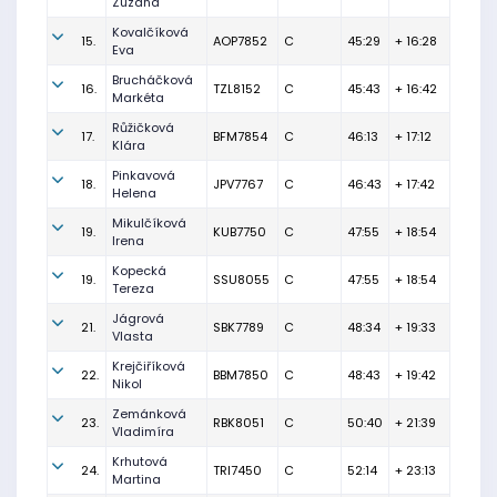
Zuzana
Kovalčíková
15.
AOP7852
C
45:29
+ 16:28
Eva
Brucháčková
16.
TZL8152
C
45:43
+ 16:42
Markéta
Růžičková
17.
BFM7854
C
46:13
+ 17:12
Klára
Pinkavová
18.
JPV7767
C
46:43
+ 17:42
Helena
Mikulčíková
19.
KUB7750
C
47:55
+ 18:54
Irena
Kopecká
19.
SSU8055
C
47:55
+ 18:54
Tereza
Jágrová
21.
SBK7789
C
48:34
+ 19:33
Vlasta
Krejčiříková
22.
BBM7850
C
48:43
+ 19:42
Nikol
Zemánková
23.
RBK8051
C
50:40
+ 21:39
Vladimíra
Krhutová
24.
TRI7450
C
52:14
+ 23:13
Martina