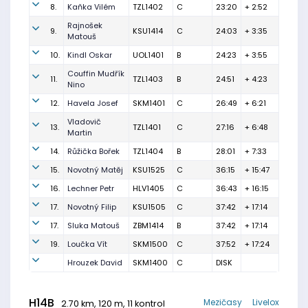
8.
Kaňka Vilém
TZL1402
C
23:20
+ 2:52
Rajnošek
9.
KSU1414
C
24:03
+ 3:35
Matouš
10.
Kindl Oskar
UOL1401
B
24:23
+ 3:55
Couffin Mudřík
11.
TZL1403
B
24:51
+ 4:23
Nino
12.
Havela Josef
SKM1401
C
26:49
+ 6:21
Vladovič
13.
TZL1401
C
27:16
+ 6:48
Martin
14.
Růžička Bořek
TZL1404
B
28:01
+ 7:33
15.
Novotný Matěj
KSU1525
C
36:15
+ 15:47
16.
Lechner Petr
HLV1405
C
36:43
+ 16:15
17.
Novotný Filip
KSU1505
C
37:42
+ 17:14
17.
Sluka Matouš
ZBM1414
B
37:42
+ 17:14
19.
Loučka Vít
SKM1500
C
37:52
+ 17:24
Hrouzek David
SKM1400
C
DISK
H14B
Mezičasy
Livelox
2.70 km, 120 m, 11 kontrol