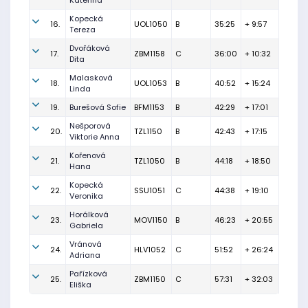
Kateřina
Kopecká
16.
UOL1050
B
35:25
+ 9:57
Tereza
Dvořáková
17.
ZBM1158
C
36:00
+ 10:32
Dita
Malasková
18.
UOL1053
B
40:52
+ 15:24
Linda
19.
Burešová Sofie
BFM1153
B
42:29
+ 17:01
Nešporová
20.
TZL1150
B
42:43
+ 17:15
Viktorie Anna
Kořenová
21.
TZL1050
B
44:18
+ 18:50
Hana
Kopecká
22.
SSU1051
C
44:38
+ 19:10
Veronika
Horálková
23.
MOV1150
B
46:23
+ 20:55
Gabriela
Vránová
24.
HLV1052
C
51:52
+ 26:24
Adriana
Pařízková
25.
ZBM1150
C
57:31
+ 32:03
Eliška