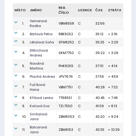
REG.
MÍSTO
JMÉNO
LICENCE
ČAS
ZTRÁTA
ČÍSLO
Vernerová
1.
VBM8558
C
32:56
Radka
2.
Bártová Petra
RBK8252
C
35:12
+ 2:16
3.
Létalová Soňa
SFM8252
C
35:25
+ 2:29
Dittrichová
4.
SKM7750
C
36:22
+ 3:26
Andrea
Novotná
5.
PHK8255
C
37:10
+ 4:14
Martina
6.
Plachá Andrea
JPV7676
C
37:55
+ 4:59
Fučíková
7.
VBM7751
C
40:28
+ 7:32
Hana
8.
Křížová Lenka
TTR8551
C
40:45
+ 7:49
9.
Kočová Eva
TZL7550
C
41:09
+ 8:13
Smítalová
10.
ZBM8053
C
42:20
+ 9:24
Jana
Balcarová
11.
ZBM8153
C
43:35
+ 10:39
Jana