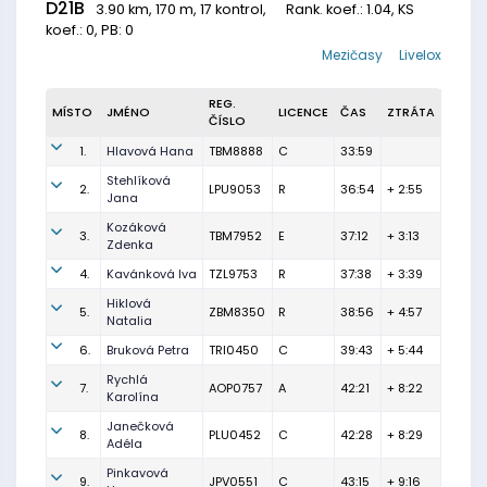
D21B
3.90 km, 170 m, 17 kontrol,
Rank. koef.
: 1.04, KS
koef.: 0, PB: 0
Mezičasy
Livelox
REG.
MÍSTO
JMÉNO
LICENCE
ČAS
ZTRÁTA
ČÍSLO
1.
Hlavová Hana
TBM8888
C
33:59
Stehlíková
2.
LPU9053
R
36:54
+ 2:55
Jana
Kozáková
3.
TBM7952
E
37:12
+ 3:13
Zdenka
4.
Kavánková Iva
TZL9753
R
37:38
+ 3:39
Hiklová
5.
ZBM8350
R
38:56
+ 4:57
Natalia
6.
Bruková Petra
TRI0450
C
39:43
+ 5:44
Rychlá
7.
AOP0757
A
42:21
+ 8:22
Karolína
Janečková
8.
PLU0452
C
42:28
+ 8:29
Adéla
Pinkavová
9.
JPV0551
C
43:15
+ 9:16