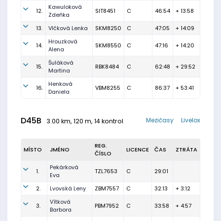
Kawuloková
12.
SIT8451
C
46:54
+ 13:58
Zdeňka
13.
Vlčková Lenka
SKM8250
C
47:05
+ 14:09
Hrouzková
14.
SKM8550
C
47:16
+ 14:20
Alena
Šuláková
15.
RBK8484
C
62:48
+ 29:52
Martina
Henková
16.
VBM8255
C
86:37
+ 53:41
Daniela
D45B
Mezičasy
Livelox
3.00 km, 120 m, 14 kontrol
REG.
MÍSTO
JMÉNO
LICENCE
ČAS
ZTRÁTA
ČÍSLO
Pekárková
1.
TZL7653
C
29:01
Eva
2.
Lvovská Leny
ZBM7557
C
32:13
+ 3:12
Vítková
3.
PBM7952
C
33:58
+ 4:57
Barbora