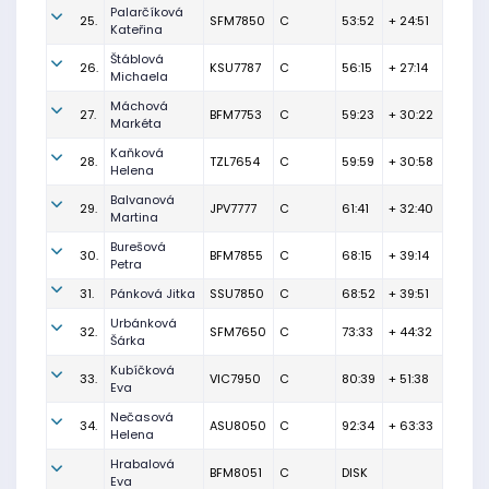
Palarčíková
25.
SFM7850
C
53:52
+ 24:51
Kateřina
Štáblová
26.
KSU7787
C
56:15
+ 27:14
Michaela
Máchová
27.
BFM7753
C
59:23
+ 30:22
Markéta
Kaňková
28.
TZL7654
C
59:59
+ 30:58
Helena
Balvanová
29.
JPV7777
C
61:41
+ 32:40
Martina
Burešová
30.
BFM7855
C
68:15
+ 39:14
Petra
31.
Pánková Jitka
SSU7850
C
68:52
+ 39:51
Urbánková
32.
SFM7650
C
73:33
+ 44:32
Šárka
Kubíčková
33.
VIC7950
C
80:39
+ 51:38
Eva
Nečasová
34.
ASU8050
C
92:34
+ 63:33
Helena
Hrabalová
BFM8051
C
DISK
Eva