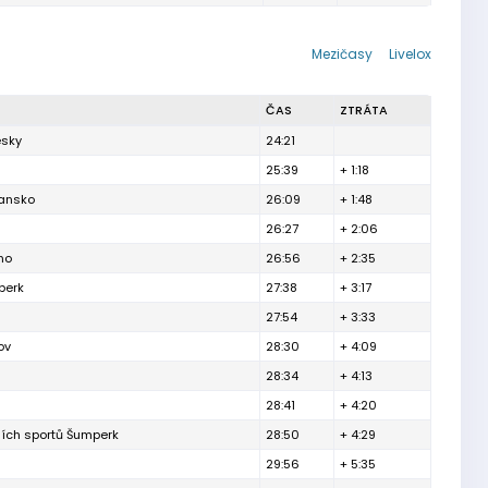
Mezičasy
Livelox
ČAS
ZTRÁTA
esky
24:21
25:39
+ 1:18
lansko
26:09
+ 1:48
26:27
+ 2:06
no
26:56
+ 2:35
berk
27:38
+ 3:17
27:54
+ 3:33
ov
28:30
+ 4:09
28:34
+ 4:13
28:41
+ 4:20
ních sportů Šumperk
28:50
+ 4:29
29:56
+ 5:35