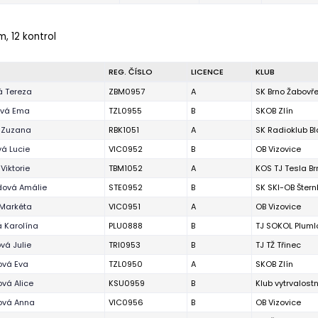
m, 12 kontrol
REG. ČÍSLO
LICENCE
KLUB
á Tereza
ZBM0957
A
SK Brno Žabovř
vá Ema
TZL0955
B
SKOB Zlín
 Zuzana
RBK1051
A
SK Radioklub B
á Lucie
VIC0952
B
OB Vizovice
Viktorie
TBM1052
A
KOS TJ Tesla Br
dová Amálie
STE0952
B
SK SKI-OB Štern
 Markéta
VIC0951
A
OB Vizovice
 Karolína
PLU0888
B
TJ SOKOL Pluml
vá Julie
TRI0953
B
TJ TŽ Třinec
ová Eva
TZL0950
A
SKOB Zlín
vá Alice
KSU0959
B
Klub vytrvalost
ová Anna
VIC0956
B
OB Vizovice