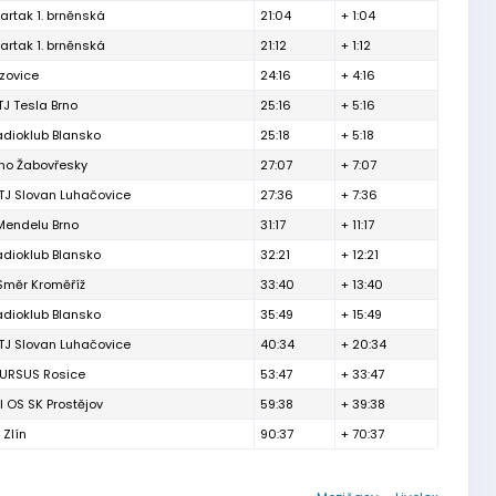
artak 1. brněnská
21:04
+ 1:04
artak 1. brněnská
21:12
+ 1:12
izovice
24:16
+ 4:16
TJ Tesla Brno
25:16
+ 5:16
adioklub Blansko
25:18
+ 5:18
rno Žabovřesky
27:07
+ 7:07
TJ Slovan Luhačovice
27:36
+ 7:36
Mendelu Brno
31:17
+ 11:17
adioklub Blansko
32:21
+ 12:21
Směr Kroměříž
33:40
+ 13:40
adioklub Blansko
35:49
+ 15:49
TJ Slovan Luhačovice
40:34
+ 20:34
 URSUS Rosice
53:47
+ 33:47
l OS SK Prostějov
59:38
+ 39:38
 Zlín
90:37
+ 70:37