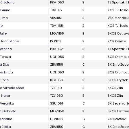
á Jolana
PBM1053
B
TJ Spartak 1.
á Anna
TBM1177
B
KOS TJ Tesla
á Ema
VBM1151
B
VSK Mendelu
ie
TBM1165
B
KOS TJ Tesla
Julie
MOV1155
B
SKOB Ostrav
 Jana Marie
KON1191
B
KOB Konice
Kateřina
PBM1152
B
TJ Spartak 1.
Tereza
UOL1050
B
SOB Olomou
á Dita
ZBM1158
C
SK Brno Žabo
á Linda
UOL1053
B
SOB Olomou
 Sofie
BFM1153
B
SKOB Frýdek
á Viktorie Anna
TZL1150
B
SKOB Zlín
á Hana
TZL1050
B
SKOB Zlín
Veronika
SSU1051
C
SK Severka 
á Gabriela
MOV1150
B
SKOB Ostrav
Adriana
HLV1052
C
OB Holešov
 Eliška
ZBM1150
C
SK Brno Žabo