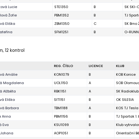
ová Lucie
STE1350
B
SK SKI-O
ová Žofie
PBM1352
B
TJ Spart
ová Eliška
ZBM1350
C
SK Brno
ateřina
SFM1251
B
O-RUNNA
m, 12 kontrol
REG. ČÍSLO
LICENCE
KLUB
vá Amálie
KON1079
B
KOB Konice
vá Magdalena
UOL1150
A
SOB Olomou
á Alžběta
RBK1151
A
SK Radioklub
vá Eliška
SIT1151
B
OK SILESIA
vá Barbora
TBM1188
A
KOS TJ Tesla
á Anna
PBM1156
B
TJ Spartak 1.
á Eva
KSU1099
B
Klub vytrval
 Johana
AOP1051
B
Orientační 