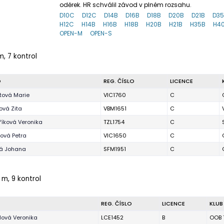
oděrek. HR schválil závod v plném rozsahu.
D10C
D12C
D14B
D16B
D18B
D20B
D21B
D3
H12C
H14B
H16B
H18B
H20B
H21B
H35B
H4
OPEN-M
OPEN-S
m, 7 kontrol
O
REG. ČÍSLO
LICENCE
tová Marie
VIC1760
C
ová Zita
VBM1651
C
íková Veronika
TZL1754
C
ová Petra
VIC1650
C
ká Johana
SFM1951
C
 m, 9 kontrol
REG. ČÍSLO
LICENCE
KLUB
lová Veronika
LCE1452
B
OOB 