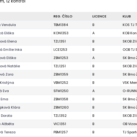
 m, 12 kontrol
REG. ČÍSLO
LICENCE
KLUB
á Vendula
TBM1384
B
KOS TJ T
á Eliška
KON1353
A
KOB Kon
ová Elena
TZL1351
B
SKOB Zl
 Emílie Inka
LCE1253
B
OOB TJ 
vá Eliška
ZBM1253
A
SK Brno
ová Natálie
TZL1251
B
SKOB Zl
ová Zora
ZBM1359
B
SK Brno
Kristýna
VBM1252
B
VSK Men
á Eva
SFM1250
A
O-RUNNA
á Ema
ZBM1358
B
SK Brno
pková Klára
ZBM1260
B
SK Brno
 Dorota
TZL1352
B
SKOB Zl
 Alžběta
VIC1351
B
OB Vizov
vá Tereza
PBM1257
B
TJ Spart