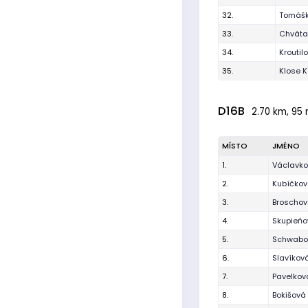
32.
Tomášk
33.
Chvátal
34.
Kroutil
35.
Klose K
D16B
2.70 km, 95 
MÍSTO
JMÉNO
1.
Václavko
2.
Kubíčko
3.
Broschov
4.
Skupieńo
5.
Schwabo
6.
Slavíkov
7.
Pavelkov
8.
Bokišová