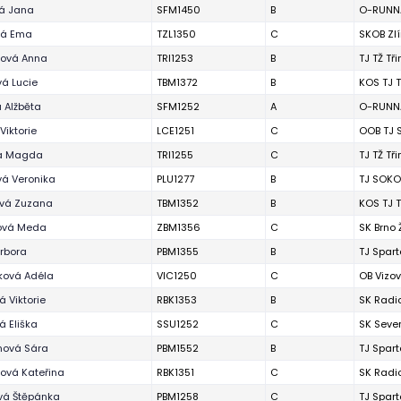
vá Jana
SFM1450
B
O-RUNNA
vá Ema
TZL1350
C
SKOB Zl
zová Anna
TRI1253
B
TJ TŽ Tř
á Lucie
TBM1372
B
KOS TJ T
 Alžběta
SFM1252
A
O-RUNNA
Viktorie
LCE1251
C
OOB TJ 
a Magda
TRI1255
C
TJ TŽ Tř
vá Veronika
PLU1277
B
TJ SOKO
vá Zuzana
TBM1352
B
KOS TJ T
ová Meda
ZBM1356
C
SK Brno
rbora
PBM1355
B
TJ Spart
ková Adéla
VIC1250
C
OB Vizov
 Viktorie
RBK1353
B
SK Radi
 Eliška
SSU1252
C
SK Seve
ová Sára
PBM1552
B
TJ Spart
ová Kateřina
RBK1351
C
SK Radi
vá Štěpánka
PBM1258
C
TJ Spart