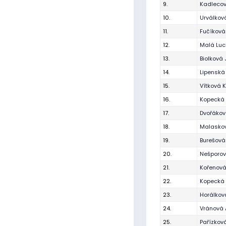
9.
Kadlecov
10.
Urválkov
11.
Fučíkov
12.
Malá Luc
13.
Biolková 
14.
Lipenská
15.
Vítková 
16.
Kopecká 
17.
Dvořákov
18.
Malaskov
19.
Burešová
20.
Nešporov
21.
Kořenov
22.
Kopecká 
23.
Horálkov
24.
Vránová 
25.
Pařízková