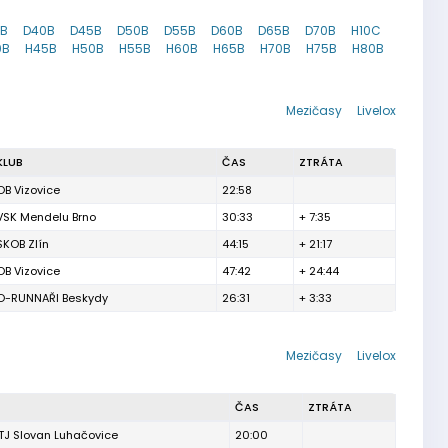
5B
D40B
D45B
D50B
D55B
D60B
D65B
D70B
H10C
0B
H45B
H50B
H55B
H60B
H65B
H70B
H75B
H80B
Mezičasy
Livelox
KLUB
ČAS
ZTRÁTA
OB Vizovice
22:58
VSK Mendelu Brno
30:33
+ 7:35
SKOB Zlín
44:15
+ 21:17
OB Vizovice
47:42
+ 24:44
O-RUNNAŘI Beskydy
26:31
+ 3:33
Mezičasy
Livelox
ČAS
ZTRÁTA
TJ Slovan Luhačovice
20:00