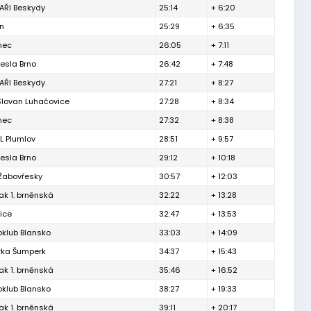
ŘI Beskydy
25:14
+ 6:20
ín
25:29
+ 6:35
inec
26:05
+ 7:11
esla Brno
26:42
+ 7:48
ŘI Beskydy
27:21
+ 8:27
Slovan Luhačovice
27:28
+ 8:34
inec
27:32
+ 8:38
L Plumlov
28:51
+ 9:57
esla Brno
29:12
+ 10:18
 Žabovřesky
30:57
+ 12:03
ak 1. brněnská
32:22
+ 13:28
ice
32:47
+ 13:53
oklub Blansko
33:03
+ 14:09
rka Šumperk
34:37
+ 15:43
ak 1. brněnská
35:46
+ 16:52
oklub Blansko
38:27
+ 19:33
ak 1. brněnská
39:11
+ 20:17