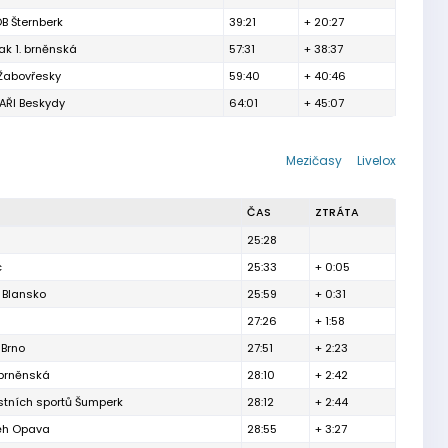
B Šternberk
39:21
+ 20:27
ak 1. brněnská
57:31
+ 38:37
 Žabovřesky
59:40
+ 40:46
ŘI Beskydy
64:01
+ 45:07
Mezičasy
Livelox
ČAS
ZTRÁTA
25:28
c
25:33
+ 0:05
 Blansko
25:59
+ 0:31
27:26
+ 1:58
 Brno
27:51
+ 2:23
 brněnská
28:10
+ 2:42
ostních sportů Šumperk
28:12
+ 2:44
Běh Opava
28:55
+ 3:27