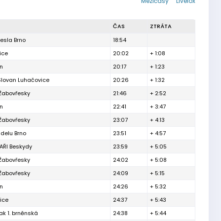
Mezičasy
Livelox
ČAS
ZTRÁTA
esla Brno
18:54
ice
20:02
+ 1:08
ín
20:17
+ 1:23
Slovan Luhačovice
20:26
+ 1:32
 Žabovřesky
21:46
+ 2:52
ín
22:41
+ 3:47
 Žabovřesky
23:07
+ 4:13
delu Brno
23:51
+ 4:57
ŘI Beskydy
23:59
+ 5:05
 Žabovřesky
24:02
+ 5:08
 Žabovřesky
24:09
+ 5:15
ín
24:26
+ 5:32
ice
24:37
+ 5:43
ak 1. brněnská
24:38
+ 5:44