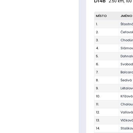
D14B
2.50 km, 100
MÍSTO
JMÉNO
1.
Šťastn
2.
Čeřovsk
3.
Chodúr
4.
Slámová
5.
Dohnalo
6.
Svobod
7.
Balcar
8.
Šedivá 
9.
Létalov
10.
Křížov
11.
Chalou
12.
Vallová
13.
Vlčková
14.
Staško