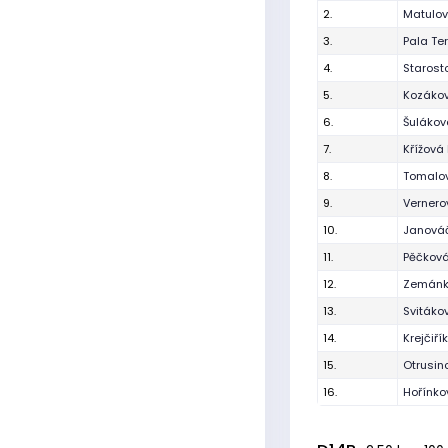
2.
Matulo
3.
Pala Te
4.
Starost
5.
Kozáko
6.
Šulákov
7.
Křížová 
8.
Tomalo
9.
Verner
10.
Janová
11.
Pěčková
12.
Zemánk
13.
Svitáko
14.
Krejčiř
15.
Otrusin
16.
Hořínko