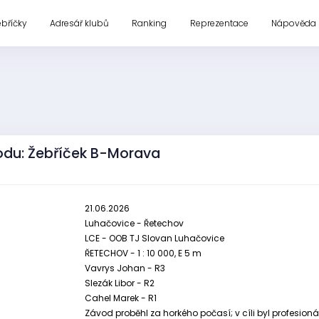
ebříčky
Adresář klubů
Ranking
Reprezentace
Nápověda
odu: Žebříček B-Morava
21.06.2026
Luhačovice - Řetechov
LCE - OOB TJ Slovan Luhačovice
ŘETECHOV - 1 : 10 000, E 5 m
Vavrys Johan - R3
Slezák Libor - R2
Cahel Marek - R1
Závod proběhl za horkého počasí; v cíli byl profesion