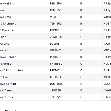
vá Markéta
PBM1554
B
TJ Sp
reza
PBM1557
B
TJ Sp
ová Ema
VIC1560
B
OB V
vá Michaela
TBM1552
B
KOS 
á Karolína
RBK1551
C
SK R
Elisa
ZBM1556
C
SK B
vá Ema
LCE1451
B
OOB 
ová Johana
VBM1451
C
VSK 
čová Tereza
RBK1552
B
SK R
 Natálie
SKM1550
C
KOB 
ová Magdaléna
RBK1451
C
SK R
vá Eva
LCE1554
C
OOB 
íková Kamila
BBM1550
C
BETA
ová Tereza
JPV1555
C
Oddí
vá Natálie
TZL1552
C
SKOB