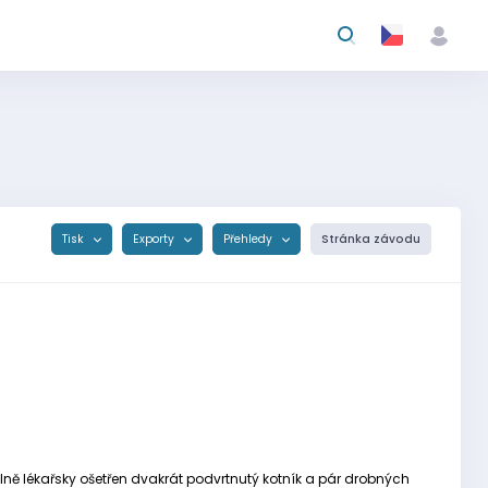
Tisk
Exporty
Přehledy
Stránka závodu
álně lékařsky ošetřen dvakrát podvrtnutý kotník a pár drobných