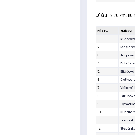
D18B
2.70 km, 110 
MÍSTO
JMÉNO
1.
Kučerov
2.
Mašláňo
3.
Jágrová
4.
Kubíčkov
5.
Eliášová 
6.
Gottwal
7.
Vlčková
8.
Otrubová
9.
Cymorko
10.
Kundrat
11.
Tomanko
12.
Štěpánk