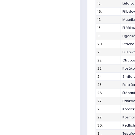
15.
Létalo
16.
Přibylo
17.
Maurit
18.
Ptáčkov
19.
Ligocká
20.
Stacke 
21.
Duspiv
22.
Otrubo
23.
Kozáko
24.
Smítal
25.
Pala Ba
26.
Štěpán
27.
Daňková
28.
Kopecká
29.
Kozmon
30.
Redlich
31.
Tesařo