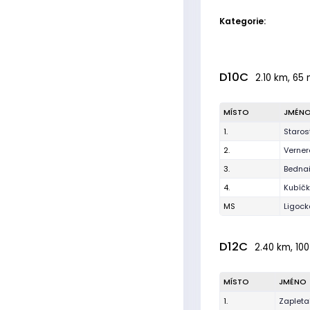
Kategorie:
D10C
2.10 km, 65 
MÍSTO
JMÉN
1.
Staros
2.
Verner
3.
Bednař
4.
Kubíčk
MS
Ligoc
D12C
2.40 km, 100
MÍSTO
JMÉNO
1.
Zapleta