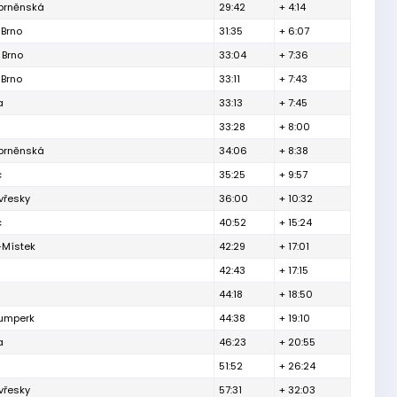
 brněnská
29:42
+ 4:14
 Brno
31:35
+ 6:07
 Brno
33:04
+ 7:36
 Brno
33:11
+ 7:43
a
33:13
+ 7:45
33:28
+ 8:00
 brněnská
34:06
+ 8:38
c
35:25
+ 9:57
vřesky
36:00
+ 10:32
c
40:52
+ 15:24
-Místek
42:29
+ 17:01
42:43
+ 17:15
44:18
+ 18:50
Šumperk
44:38
+ 19:10
a
46:23
+ 20:55
51:52
+ 26:24
vřesky
57:31
+ 32:03