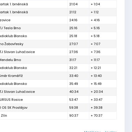
artak 1. brněnská
21:04
+ 1:04
artak 1. brněnská
21:12
+ 1:12
izovice
24:16
+ 4:16
TJ Tesla Brno
25:16
+ 5:16
adioklub Blansko
25:18
+ 5:18
rno Žabovřesky
27:07
+ 7:07
TJ Slovan Luhačovice
27:36
+ 7:36
Mendelu Brno
31:17
+ 11:17
adioklub Blansko
32:21
+ 12:21
Směr Kroměříž
33:40
+ 13:40
adioklub Blansko
35:49
+ 15:49
TJ Slovan Luhačovice
40:34
+ 20:34
 URSUS Rosice
53:47
+ 33:47
l OS SK Prostějov
59:38
+ 39:38
 Zlín
90:37
+ 70:37