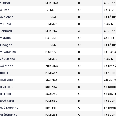
vá Jana
SFM1450
B
O-RUNNA
vá Ema
TZL1350
C
SKOB Zl
zová Anna
TRI1253
B
TJ TŽ Tř
á Lucie
TBM1372
B
KOS TJ T
 Alžběta
SFM1252
A
O-RUNNA
Viktorie
LCE1251
C
OOB TJ 
a Magda
TRI1255
C
TJ TŽ Tř
vá Veronika
PLU1277
B
TJ SOKO
vá Zuzana
TBM1352
B
KOS TJ T
ová Meda
ZBM1356
C
SK Brno
rbora
PBM1355
B
TJ Spart
ková Adéla
VIC1250
C
OB Vizov
 Viktorie
RBK1353
B
SK Radi
 Eliška
SSU1252
C
SK Seve
ová Sára
PBM1552
B
TJ Spart
ová Kateřina
RBK1351
C
SK Radi
vá Štěpánka
PBM1258
C
TJ Spart