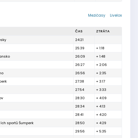
Mezičasy
Livelox
ČAS
ZTRÁTA
esky
24:21
25:39
+ 1:18
lansko
26:09
+ 1:48
26:27
+ 2:06
no
26:56
+ 2:35
berk
27:38
+ 3:17
27:54
+ 3:33
ov
28:30
+ 4:09
28:34
+ 4:13
28:41
+ 4:20
ních sportů Šumperk
28:50
+ 4:29
29:56
+ 5:35