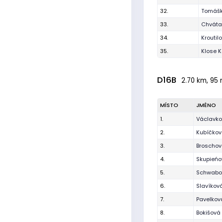
32.
Tomášk
33.
Chvátal
34.
Kroutil
35.
Klose K
D16B
2.70 km, 95 
MÍSTO
JMÉNO
1.
Václavko
2.
Kubíčko
3.
Broschov
4.
Skupieńo
5.
Schwabo
6.
Slavíkov
7.
Pavelkov
8.
Bokišová