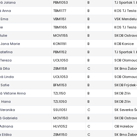
á Jolana
PBM1053
B
TJ Spartak 1.
á Anna
TBM1177
B
KOS TJ Tesla
á Ema
VBM1151
B
VSK Mendelu
ie
TBM1165
B
KOS TJ Tesla
Julie
MOV1155
B
SKOB Ostrav
 Jana Marie
KON1191
B
KOB Konice
Kateřina
PBM1152
B
TJ Spartak 1.
Tereza
UOL1050
B
SOB Olomou
á Dita
ZBM1158
C
SK Brno Žabo
á Linda
UOL1053
B
SOB Olomou
 Sofie
BFM1153
B
SKOB Frýdek
á Viktorie Anna
TZL1150
B
SKOB Zlín
á Hana
TZL1050
B
SKOB Zlín
Veronika
SSU1051
C
SK Severka 
á Gabriela
MOV1150
B
SKOB Ostrav
Adriana
HLV1052
C
OB Holešov
 Eliška
ZBM1150
C
SK Brno Žabo