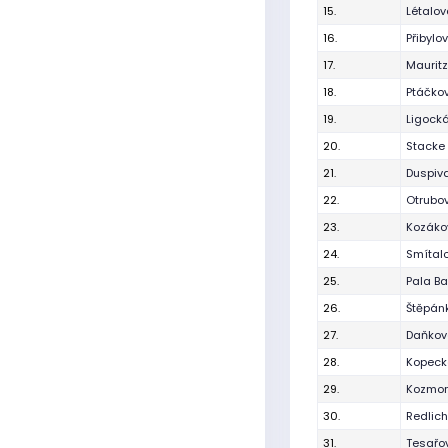
15.
Létalo
16.
Přibylo
17.
Maurit
18.
Ptáčkov
19.
Ligocká
20.
Stacke 
21.
Duspiv
22.
Otrubo
23.
Kozáko
24.
Smítal
25.
Pala Ba
26.
Štěpán
27.
Daňková
28.
Kopecká
29.
Kozmon
30.
Redlich
31.
Tesařo