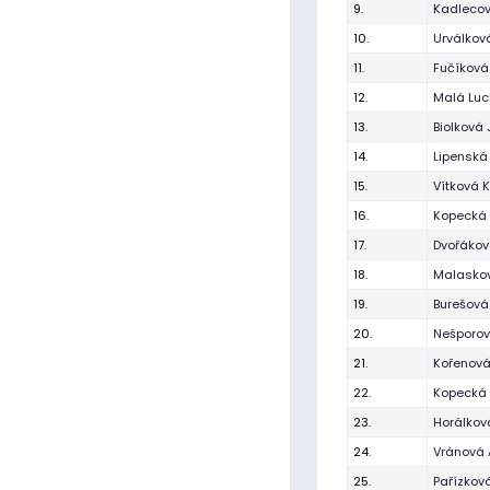
9.
Kadlecov
10.
Urválkov
11.
Fučíkov
12.
Malá Luc
13.
Biolková 
14.
Lipenská
15.
Vítková 
16.
Kopecká 
17.
Dvořákov
18.
Malaskov
19.
Burešová
20.
Nešporov
21.
Kořenov
22.
Kopecká 
23.
Horálkov
24.
Vránová 
25.
Pařízková