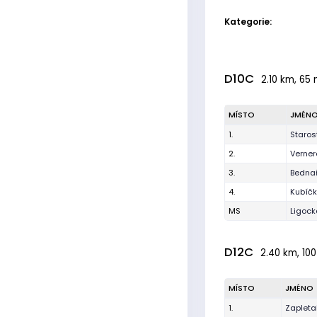
Kategorie:
D10C
2.10 km, 65 
MÍSTO
JMÉN
1.
Staros
2.
Verner
3.
Bednař
4.
Kubíčk
MS
Ligoc
D12C
2.40 km, 100
MÍSTO
JMÉNO
1.
Zapleta