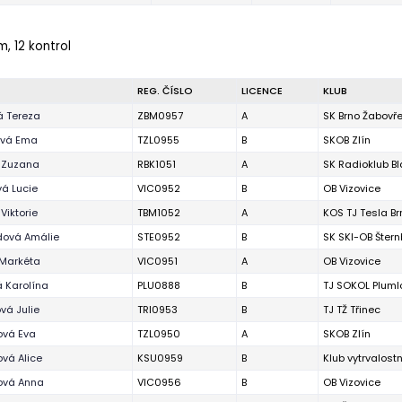
m, 12 kontrol
REG. ČÍSLO
LICENCE
KLUB
á Tereza
ZBM0957
A
SK Brno Žabovř
vá Ema
TZL0955
B
SKOB Zlín
 Zuzana
RBK1051
A
SK Radioklub B
á Lucie
VIC0952
B
OB Vizovice
Viktorie
TBM1052
A
KOS TJ Tesla Br
dová Amálie
STE0952
B
SK SKI-OB Štern
 Markéta
VIC0951
A
OB Vizovice
 Karolína
PLU0888
B
TJ SOKOL Pluml
vá Julie
TRI0953
B
TJ TŽ Třinec
ová Eva
TZL0950
A
SKOB Zlín
vá Alice
KSU0959
B
Klub vytrvalost
ová Anna
VIC0956
B
OB Vizovice