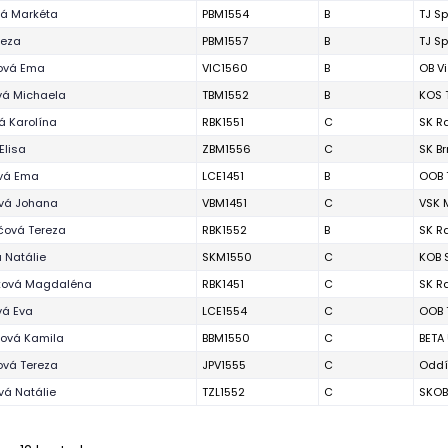
vá Markéta
PBM1554
B
TJ Sp
reza
PBM1557
B
TJ Sp
ová Ema
VIC1560
B
OB V
vá Michaela
TBM1552
B
KOS 
á Karolína
RBK1551
C
SK R
Elisa
ZBM1556
C
SK B
vá Ema
LCE1451
B
OOB 
ová Johana
VBM1451
C
VSK 
čová Tereza
RBK1552
B
SK R
 Natálie
SKM1550
C
KOB 
ová Magdaléna
RBK1451
C
SK R
vá Eva
LCE1554
C
OOB 
íková Kamila
BBM1550
C
BETA
ová Tereza
JPV1555
C
Oddí
vá Natálie
TZL1552
C
SKOB