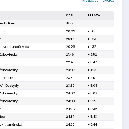
Mezičasy
Livelox
ČAS
ZTRÁTA
esla Brno
18:54
ice
20:02
+ 1:08
ín
20:17
+ 1:23
Slovan Luhačovice
20:26
+ 1:32
 Žabovřesky
21:46
+ 2:52
ín
22:41
+ 3:47
 Žabovřesky
23:07
+ 4:13
delu Brno
23:51
+ 4:57
ŘI Beskydy
23:59
+ 5:05
 Žabovřesky
24:02
+ 5:08
 Žabovřesky
24:09
+ 5:15
ín
24:26
+ 5:32
ice
24:37
+ 5:43
ak 1. brněnská
24:38
+ 5:44