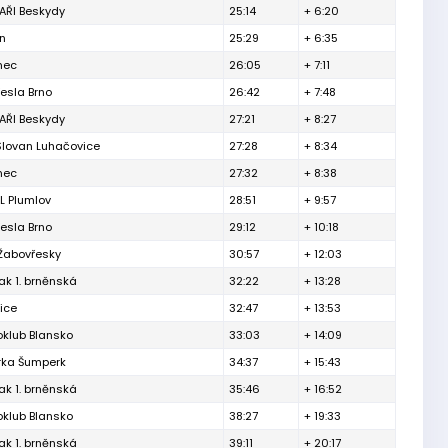
ŘI Beskydy
25:14
+ 6:20
ín
25:29
+ 6:35
inec
26:05
+ 7:11
esla Brno
26:42
+ 7:48
ŘI Beskydy
27:21
+ 8:27
Slovan Luhačovice
27:28
+ 8:34
inec
27:32
+ 8:38
L Plumlov
28:51
+ 9:57
esla Brno
29:12
+ 10:18
 Žabovřesky
30:57
+ 12:03
ak 1. brněnská
32:22
+ 13:28
ice
32:47
+ 13:53
oklub Blansko
33:03
+ 14:09
rka Šumperk
34:37
+ 15:43
ak 1. brněnská
35:46
+ 16:52
oklub Blansko
38:27
+ 19:33
ak 1. brněnská
39:11
+ 20:17