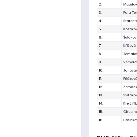
2.
Matulo
3.
Pala Te
4.
Starost
5.
Kozáko
6.
Šulákov
7.
Křížová 
8.
Tomalo
9.
Verner
10.
Janová
11.
Pěčková
12.
Zemánk
13.
Svitáko
14.
Krejčiř
15.
Otrusin
16.
Hořínko