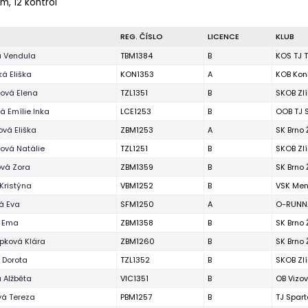
 m, 12 kontrol
REG. ČÍSLO
LICENCE
KLUB
á Vendula
TBM1384
B
KOS TJ T
á Eliška
KON1353
A
KOB Kon
ová Elena
TZL1351
B
SKOB Zl
 Emílie Inka
LCE1253
B
OOB TJ 
vá Eliška
ZBM1253
A
SK Brno
ová Natálie
TZL1251
B
SKOB Zl
ová Zora
ZBM1359
B
SK Brno
Kristýna
VBM1252
B
VSK Men
á Eva
SFM1250
A
O-RUNNA
á Ema
ZBM1358
B
SK Brno
pková Klára
ZBM1260
B
SK Brno
 Dorota
TZL1352
B
SKOB Zl
 Alžběta
VIC1351
B
OB Vizov
vá Tereza
PBM1257
B
TJ Spart