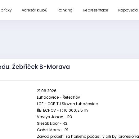
ebříčky
Adresář klubů
Ranking
Reprezentace
Nápověda
odu: Žebříček B-Morava
21.06.2026
Luhačovice - Řetechov
LCE - OOB TJ Slovan Luhačovice
ŘETECHOV - 1 : 10 000, E 5 m
Vavrys Johan - R3
Slezák Libor - R2
Cahel Marek - R1
Závod proběhl za horkého počasí; v cíli byl profesion