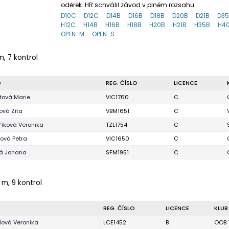
oděrek. HR schválil závod v plném rozsahu.
D10C
D12C
D14B
D16B
D18B
D20B
D21B
D3
H12C
H14B
H16B
H18B
H20B
H21B
H35B
H4
OPEN-M
OPEN-S
m, 7 kontrol
O
REG. ČÍSLO
LICENCE
tová Marie
VIC1760
C
ová Zita
VBM1651
C
íková Veronika
TZL1754
C
ová Petra
VIC1650
C
ká Johana
SFM1951
C
 m, 9 kontrol
REG. ČÍSLO
LICENCE
KLUB
lová Veronika
LCE1452
B
OOB 