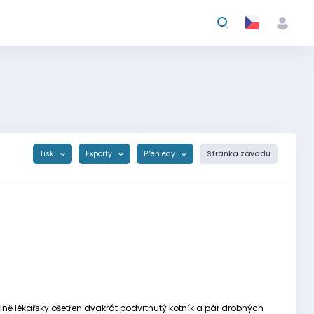
Tisk
Exporty
Přehledy
Stránka závodu
álně lékařsky ošetřen dvakrát podvrtnutý kotník a pár drobných