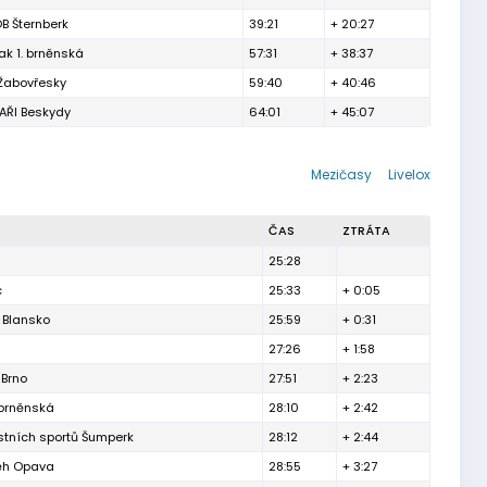
B Šternberk
39:21
+ 20:27
ak 1. brněnská
57:31
+ 38:37
 Žabovřesky
59:40
+ 40:46
ŘI Beskydy
64:01
+ 45:07
Mezičasy
Livelox
ČAS
ZTRÁTA
25:28
c
25:33
+ 0:05
 Blansko
25:59
+ 0:31
27:26
+ 1:58
 Brno
27:51
+ 2:23
 brněnská
28:10
+ 2:42
ostních sportů Šumperk
28:12
+ 2:44
Běh Opava
28:55
+ 3:27