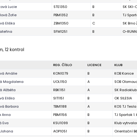
ová Lucie
STE1350
B
SK SKI-O
ová Žofie
PBM1352
B
TJ Spart
ová Eliška
ZBM1350
C
SK Brno
ateřina
SFM1251
B
O-RUNNA
m, 12 kontrol
REG. ČÍSLO
LICENCE
KLUB
vá Amálie
KON1079
B
KOB Konice
vá Magdalena
UOL1150
A
SOB Olomou
á Alžběta
RBK1151
A
SK Radioklub
vá Eliška
SIT1151
B
OK SILESIA
vá Barbora
TBM1188
A
KOS TJ Tesla
á Anna
PBM1156
B
TJ Spartak 1.
á Eva
KSU1099
B
Klub vytrval
 Johana
AOP1051
B
Orientační 