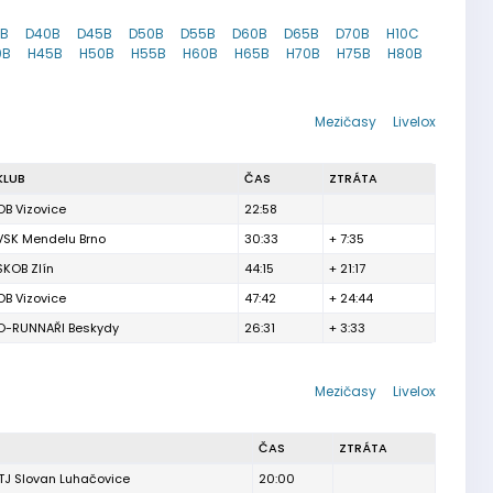
5B
D40B
D45B
D50B
D55B
D60B
D65B
D70B
H10C
0B
H45B
H50B
H55B
H60B
H65B
H70B
H75B
H80B
Mezičasy
Livelox
KLUB
ČAS
ZTRÁTA
OB Vizovice
22:58
VSK Mendelu Brno
30:33
+ 7:35
SKOB Zlín
44:15
+ 21:17
OB Vizovice
47:42
+ 24:44
O-RUNNAŘI Beskydy
26:31
+ 3:33
Mezičasy
Livelox
ČAS
ZTRÁTA
TJ Slovan Luhačovice
20:00