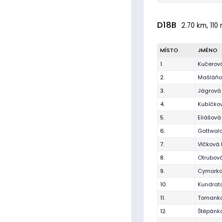
D18B
2.70 km, 110 
MÍSTO
JMÉNO
1.
Kučerov
2.
Mašláňo
3.
Jágrová
4.
Kubíčkov
5.
Eliášová 
6.
Gottwal
7.
Vlčková
8.
Otrubová
9.
Cymorko
10.
Kundrat
11.
Tomanko
12.
Štěpánk