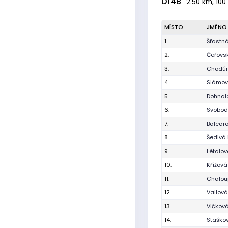
D14B
2.50 km, 100
MÍSTO
JMÉNO
1.
Šťastn
2.
Čeřovsk
3.
Chodúr
4.
Slámová
5.
Dohnalo
6.
Svobod
7.
Balcar
8.
Šedivá 
9.
Létalov
10.
Křížov
11.
Chalou
12.
Vallová
13.
Vlčková
14.
Staško