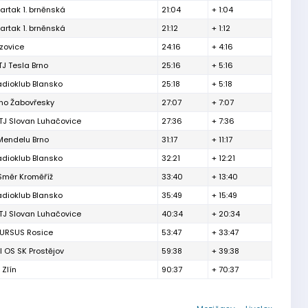
artak 1. brněnská
21:04
+ 1:04
artak 1. brněnská
21:12
+ 1:12
izovice
24:16
+ 4:16
TJ Tesla Brno
25:16
+ 5:16
adioklub Blansko
25:18
+ 5:18
rno Žabovřesky
27:07
+ 7:07
TJ Slovan Luhačovice
27:36
+ 7:36
Mendelu Brno
31:17
+ 11:17
adioklub Blansko
32:21
+ 12:21
Směr Kroměříž
33:40
+ 13:40
adioklub Blansko
35:49
+ 15:49
TJ Slovan Luhačovice
40:34
+ 20:34
 URSUS Rosice
53:47
+ 33:47
l OS SK Prostějov
59:38
+ 39:38
 Zlín
90:37
+ 70:37