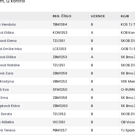
 m, 12 kontrol
REG. ČÍSLO
LICENCE
KLUB
á Vendula
TBM1384
B
KOS TJ T
á Eliška
KON1353
A
KOB Kon
ová Elena
TZL1351
B
SKOB Zl
 Emílie Inka
LCE1253
B
OOB TJ 
vá Eliška
ZBM1253
A
SK Brno
ová Natálie
TZL1251
B
SKOB Zl
ová Zora
ZBM1359
B
SK Brno
Kristýna
VBM1252
B
VSK Men
á Eva
SFM1250
A
O-RUNNA
á Ema
ZBM1358
B
SK Brno
pková Klára
ZBM1260
B
SK Brno
 Dorota
TZL1352
B
SKOB Zl
 Alžběta
VIC1351
B
OB Vizov
vá Tereza
PBM1257
B
TJ Spart