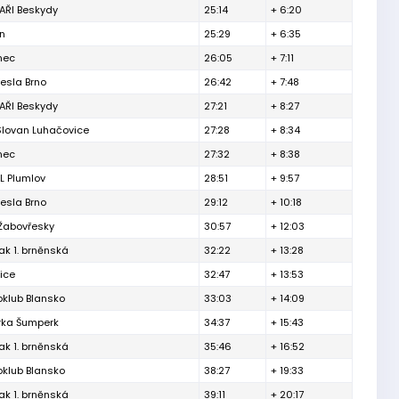
ŘI Beskydy
25:14
+ 6:20
ín
25:29
+ 6:35
inec
26:05
+ 7:11
esla Brno
26:42
+ 7:48
ŘI Beskydy
27:21
+ 8:27
Slovan Luhačovice
27:28
+ 8:34
inec
27:32
+ 8:38
L Plumlov
28:51
+ 9:57
esla Brno
29:12
+ 10:18
 Žabovřesky
30:57
+ 12:03
ak 1. brněnská
32:22
+ 13:28
ice
32:47
+ 13:53
oklub Blansko
33:03
+ 14:09
rka Šumperk
34:37
+ 15:43
ak 1. brněnská
35:46
+ 16:52
oklub Blansko
38:27
+ 19:33
ak 1. brněnská
39:11
+ 20:17