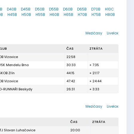
5B
D40B
D45B
D50B
D55B
D60B
D65B
D70B
H10C
0B
H45B
H50B
H55B
H60B
H65B
H70B
H75B
H80B
Mezičasy
Livelox
KLUB
ČAS
ZTRÁTA
OB Vizovice
22:58
VSK Mendelu Brno
30:33
+ 7:35
SKOB Zlín
44:15
+ 21:17
OB Vizovice
47:42
+ 24:44
O-RUNNAŘI Beskydy
26:31
+ 3:33
Mezičasy
Livelox
ČAS
ZTRÁTA
TJ Slovan Luhačovice
20:00