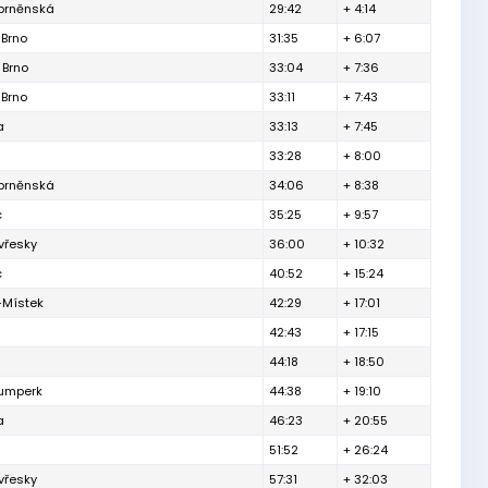
 brněnská
29:42
+ 4:14
 Brno
31:35
+ 6:07
 Brno
33:04
+ 7:36
 Brno
33:11
+ 7:43
a
33:13
+ 7:45
33:28
+ 8:00
 brněnská
34:06
+ 8:38
c
35:25
+ 9:57
vřesky
36:00
+ 10:32
c
40:52
+ 15:24
-Místek
42:29
+ 17:01
42:43
+ 17:15
44:18
+ 18:50
Šumperk
44:38
+ 19:10
a
46:23
+ 20:55
51:52
+ 26:24
vřesky
57:31
+ 32:03