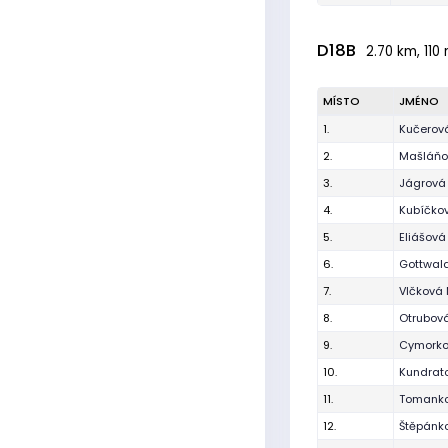
D18B
2.70 km, 110 
MÍSTO
JMÉNO
1.
Kučerov
2.
Mašláňo
3.
Jágrová
4.
Kubíčkov
5.
Eliášová 
6.
Gottwal
7.
Vlčková
8.
Otrubová
9.
Cymorko
10.
Kundrat
11.
Tomanko
12.
Štěpánk