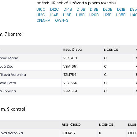
oděrek. HR schválil závod v plném rozsahu.
D10C
D12C
D14B
D16B
D18B
D20B
D21B
D3
H12C
H14B
H16B
H18B
H20B
H21B
H35B
H4
OPEN-M
OPEN-S
m, 7 kontrol
O
REG. ČÍSLO
LICENCE
tová Marie
VIC1760
C
ová Zita
VBM1651
C
íková Veronika
TZL1754
C
ová Petra
VIC1650
C
ká Johana
SFM1951
C
 m, 9 kontrol
REG. ČÍSLO
LICENCE
KLUB
lová Veronika
LCE1452
B
OOB 