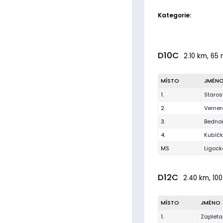
Kategorie:
D10C
2.10 km, 65 
MÍSTO
JMÉN
1.
Staros
2.
Verner
3.
Bednař
4.
Kubíčk
MS
Ligoc
D12C
2.40 km, 100
MÍSTO
JMÉNO
1.
Zapleta