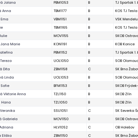
á Jolana
PBM1053
B
TJ Spartak 1.
á Anna
TBM1177
B
KOS TJ Tesla
á Ema
VBM1151
B
VSK Mendelu
ie
TBM1165
B
KOS TJ Tesla
Julie
MOV1155
B
SKOB Ostrav
 Jana Marie
KON1191
B
KOB Konice
Kateřina
PBM1152
B
TJ Spartak 1.
Tereza
UOL1050
B
SOB Olomou
á Dita
ZBM1158
C
SK Brno Žabo
á Linda
UOL1053
B
SOB Olomou
 Sofie
BFM1153
B
SKOB Frýdek
á Viktorie Anna
TZL1150
B
SKOB Zlín
á Hana
TZL1050
B
SKOB Zlín
Veronika
SSU1051
C
SK Severka 
á Gabriela
MOV1150
B
SKOB Ostrav
Adriana
HLV1052
C
OB Holešov
 Eliška
ZBM1150
C
SK Brno Žabo