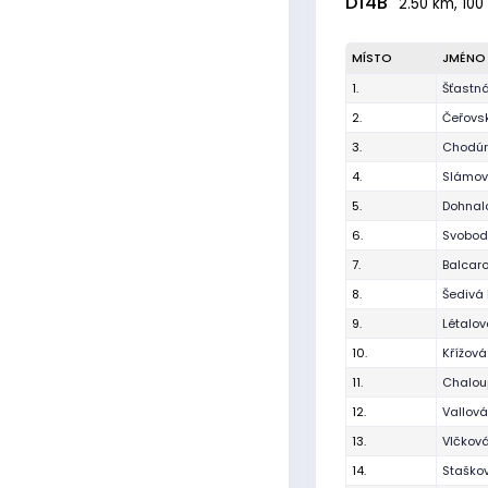
D14B
2.50 km, 100
MÍSTO
JMÉNO
1.
Šťastn
2.
Čeřovsk
3.
Chodúr
4.
Slámová
5.
Dohnalo
6.
Svobod
7.
Balcar
8.
Šedivá 
9.
Létalov
10.
Křížov
11.
Chalou
12.
Vallová
13.
Vlčková
14.
Staško