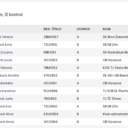
m, 12 kontrol
REG. ČÍSLO
LICENCE
KLUB
á Tereza
ZBM0957
A
SK Brno Žabovř
vá Ema
TZL0955
B
SKOB Zlín
 Zuzana
RBK1051
A
SK Radioklub B
á Lucie
VIC0952
B
OB Vizovice
Viktorie
TBM1052
A
KOS TJ Tesla Br
dová Amálie
STE0952
B
SK SKI-OB Štern
 Markéta
VIC0951
A
OB Vizovice
 Karolína
PLU0888
B
TJ SOKOL Pluml
vá Julie
TRI0953
B
TJ TŽ Třinec
ová Eva
TZL0950
A
SKOB Zlín
vá Alice
KSU0959
B
Klub vytrvalost
ová Anna
VIC0956
B
OB Vizovice