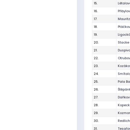
15.
Létalo
16.
Přibylo
17.
Maurit
18.
Ptáčkov
19.
Ligocká
20.
Stacke 
21.
Duspiv
22.
Otrubo
23.
Kozáko
24.
Smítal
25.
Pala Ba
26.
Štěpán
27.
Daňková
28.
Kopecká
29.
Kozmon
30.
Redlich
31.
Tesařo