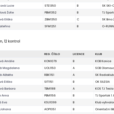
ová Lucie
STE1350
B
SK SKI-O
ová Žofie
PBM1352
B
TJ Spart
ová Eliška
ZBM1350
C
SK Brno
ateřina
SFM1251
B
O-RUNNA
m, 12 kontrol
REG. ČÍSLO
LICENCE
KLUB
vá Amálie
KON1079
B
KOB Konice
vá Magdalena
UOL1150
A
SOB Olomou
á Alžběta
RBK1151
A
SK Radioklub
vá Eliška
SIT1151
B
OK SILESIA
vá Barbora
TBM1188
A
KOS TJ Tesla
á Anna
PBM1156
B
TJ Spartak 1.
á Eva
KSU1099
B
Klub vytrval
 Johana
AOP1051
B
Orientační 