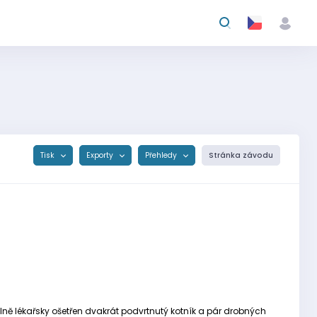
Tisk
Exporty
Přehledy
Stránka závodu
álně lékařsky ošetřen dvakrát podvrtnutý kotník a pár drobných