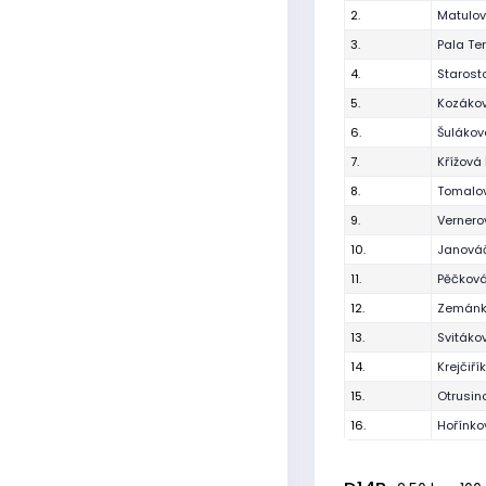
2.
Matulo
3.
Pala Te
4.
Starost
5.
Kozáko
6.
Šulákov
7.
Křížová 
8.
Tomalo
9.
Verner
10.
Janová
11.
Pěčková
12.
Zemánk
13.
Svitáko
14.
Krejčiř
15.
Otrusin
16.
Hořínko