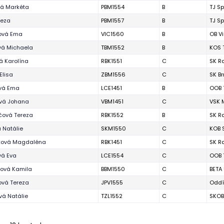
vá Markéta
PBM1554
B
TJ Sp
reza
PBM1557
B
TJ Sp
ová Ema
VIC1560
B
OB V
vá Michaela
TBM1552
B
KOS 
á Karolína
RBK1551
C
SK R
Elisa
ZBM1556
C
SK B
vá Ema
LCE1451
B
OOB 
ová Johana
VBM1451
C
VSK 
čová Tereza
RBK1552
B
SK R
 Natálie
SKM1550
C
KOB 
ová Magdaléna
RBK1451
C
SK R
vá Eva
LCE1554
C
OOB 
íková Kamila
BBM1550
C
BETA
ová Tereza
JPV1555
C
Oddí
vá Natálie
TZL1552
C
SKOB