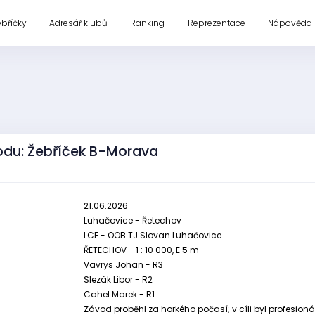
ebříčky
Adresář klubů
Ranking
Reprezentace
Nápověda
odu: Žebříček B-Morava
21.06.2026
Luhačovice - Řetechov
LCE - OOB TJ Slovan Luhačovice
ŘETECHOV - 1 : 10 000, E 5 m
Vavrys Johan - R3
Slezák Libor - R2
Cahel Marek - R1
Závod proběhl za horkého počasí; v cíli byl profesion