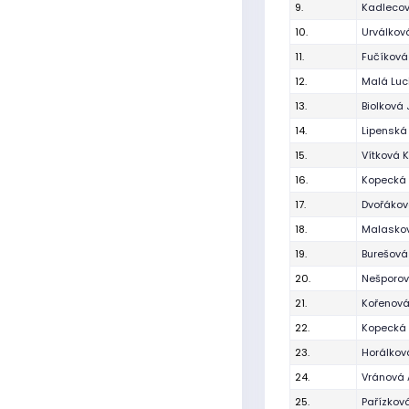
9.
Kadlecov
10.
Urválkov
11.
Fučíkov
12.
Malá Luc
13.
Biolková 
14.
Lipenská
15.
Vítková 
16.
Kopecká 
17.
Dvořákov
18.
Malaskov
19.
Burešová
20.
Nešporov
21.
Kořenov
22.
Kopecká 
23.
Horálkov
24.
Vránová 
25.
Pařízková