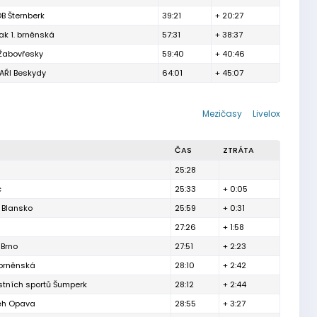
B Šternberk
39:21
+ 20:27
ak 1. brněnská
57:31
+ 38:37
 Žabovřesky
59:40
+ 40:46
ŘI Beskydy
64:01
+ 45:07
Mezičasy
Livelox
ČAS
ZTRÁTA
25:28
c
25:33
+ 0:05
 Blansko
25:59
+ 0:31
27:26
+ 1:58
 Brno
27:51
+ 2:23
 brněnská
28:10
+ 2:42
ostních sportů Šumperk
28:12
+ 2:44
Běh Opava
28:55
+ 3:27