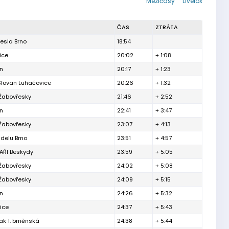
Mezičasy
Livelox
ČAS
ZTRÁTA
esla Brno
18:54
ice
20:02
+ 1:08
ín
20:17
+ 1:23
Slovan Luhačovice
20:26
+ 1:32
 Žabovřesky
21:46
+ 2:52
ín
22:41
+ 3:47
 Žabovřesky
23:07
+ 4:13
delu Brno
23:51
+ 4:57
ŘI Beskydy
23:59
+ 5:05
 Žabovřesky
24:02
+ 5:08
 Žabovřesky
24:09
+ 5:15
ín
24:26
+ 5:32
ice
24:37
+ 5:43
ak 1. brněnská
24:38
+ 5:44