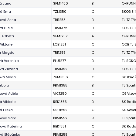
vá Jana
SFM1450
B
O-RUNNA
vá Ema
TZL1350
C
SKOB Zl
zová Anna
TRI1253
B
TJ TŽ Tř
á Lucie
TBM1372
B
KOS TJ T
 Alžběta
SFM1252
A
O-RUNNA
Viktorie
LCE1251
C
OOB TJ 
a Magda
TRI1255
C
TJ TŽ Tř
vá Veronika
PLU1277
B
TJ SOKO
vá Zuzana
TBM1352
B
KOS TJ T
ová Meda
ZBM1356
C
SK Brno
rbora
PBM1355
B
TJ Spart
ková Adéla
VIC1250
C
OB Vizov
 Viktorie
RBK1353
B
SK Radi
 Eliška
SSU1252
C
SK Seve
ová Sára
PBM1552
B
TJ Spart
ová Kateřina
RBK1351
C
SK Radi
vá Štěpánka
PBM1258
C
TJ Spart