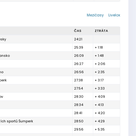
Mezičasy
Livelox
ČAS
ZTRÁTA
esky
24:21
25:39
+ 1:18
lansko
26:09
+ 1:48
26:27
+ 2:06
no
26:56
+ 2:35
berk
27:38
+ 3:17
27:54
+ 3:33
ov
28:30
+ 4:09
28:34
+ 4:13
28:41
+ 4:20
ních sportů Šumperk
28:50
+ 4:29
29:56
+ 5:35