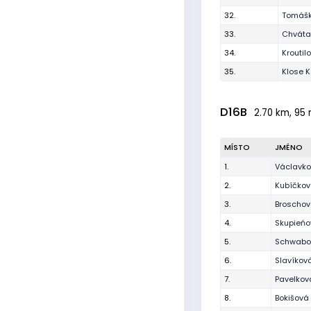
32.
Tomášk
33.
Chvátal
34.
Kroutil
35.
Klose K
D16B
2.70 km, 95 
MÍSTO
JMÉNO
1.
Václavko
2.
Kubíčko
3.
Broschov
4.
Skupieńo
5.
Schwabo
6.
Slavíkov
7.
Pavelkov
8.
Bokišová