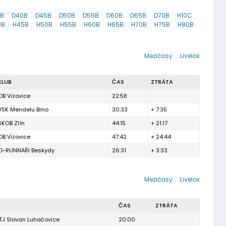
5B
D40B
D45B
D50B
D55B
D60B
D65B
D70B
H10C
0B
H45B
H50B
H55B
H60B
H65B
H70B
H75B
H80B
Mezičasy
Livelox
KLUB
ČAS
ZTRÁTA
OB Vizovice
22:58
VSK Mendelu Brno
30:33
+ 7:35
SKOB Zlín
44:15
+ 21:17
OB Vizovice
47:42
+ 24:44
O-RUNNAŘI Beskydy
26:31
+ 3:33
Mezičasy
Livelox
ČAS
ZTRÁTA
TJ Slovan Luhačovice
20:00