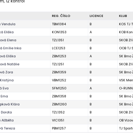
 m, 12 kontrol
REG. ČÍSLO
LICENCE
KLUB
á Vendula
TBM1384
B
KOS TJ T
á Eliška
KON1353
A
KOB Kon
ová Elena
TZL1351
B
SKOB Zl
 Emílie Inka
LCE1253
B
OOB TJ 
vá Eliška
ZBM1253
A
SK Brno
ová Natálie
TZL1251
B
SKOB Zl
ová Zora
ZBM1359
B
SK Brno
Kristýna
VBM1252
B
VSK Men
á Eva
SFM1250
A
O-RUNNA
á Ema
ZBM1358
B
SK Brno
pková Klára
ZBM1260
B
SK Brno
 Dorota
TZL1352
B
SKOB Zl
 Alžběta
VIC1351
B
OB Vizov
vá Tereza
PBM1257
B
TJ Spart