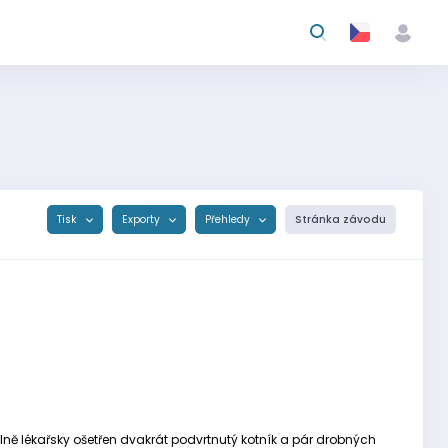
Tisk
Exporty
Přehledy
Stránka závodu
álně lékařsky ošetřen dvakrát podvrtnutý kotník a pár drobných