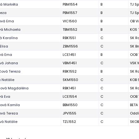
vá Markéta
PBM1554
B
TJ Sp
reza
PBM1557
B
TJ Sp
ová Ema
VIC1560
B
OB V
vá Michaela
TBM1552
B
KOS 
á Karolína
RBK1551
C
SK R
Elisa
ZBM1556
C
SK B
vá Ema
LCE1451
B
OOB 
ová Johana
VBM1451
C
VSK 
čová Tereza
RBK1552
B
SK R
 Natálie
SKM1550
C
KOB 
ová Magdaléna
RBK1451
C
SK R
vá Eva
LCE1554
C
OOB 
íková Kamila
BBM1550
C
BETA
ová Tereza
JPV1555
C
Oddí
vá Natálie
TZL1552
C
SKOB