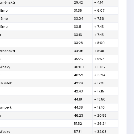
 brněnská
29:42
+ 4:14
 Brno
31:35
+ 6:07
 Brno
33:04
+ 7:36
 Brno
33:11
+ 7:43
a
33:13
+ 7:45
33:28
+ 8:00
 brněnská
34:06
+ 8:38
c
35:25
+ 9:57
vřesky
36:00
+ 10:32
c
40:52
+ 15:24
-Místek
42:29
+ 17:01
42:43
+ 17:15
44:18
+ 18:50
Šumperk
44:38
+ 19:10
a
46:23
+ 20:55
51:52
+ 26:24
vřesky
57:31
+ 32:03