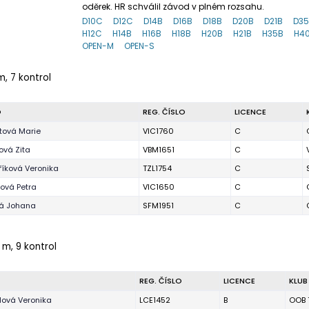
oděrek. HR schválil závod v plném rozsahu.
D10C
D12C
D14B
D16B
D18B
D20B
D21B
D3
H12C
H14B
H16B
H18B
H20B
H21B
H35B
H4
OPEN-M
OPEN-S
m, 7 kontrol
O
REG. ČÍSLO
LICENCE
tová Marie
VIC1760
C
ová Zita
VBM1651
C
íková Veronika
TZL1754
C
ová Petra
VIC1650
C
ká Johana
SFM1951
C
 m, 9 kontrol
REG. ČÍSLO
LICENCE
KLUB
lová Veronika
LCE1452
B
OOB 