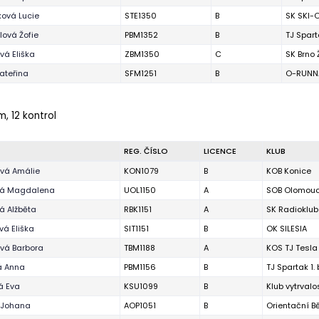
ová Lucie
STE1350
B
SK SKI-O
ová Žofie
PBM1352
B
TJ Spart
ová Eliška
ZBM1350
C
SK Brno
ateřina
SFM1251
B
O-RUNNA
m, 12 kontrol
REG. ČÍSLO
LICENCE
KLUB
vá Amálie
KON1079
B
KOB Konice
vá Magdalena
UOL1150
A
SOB Olomou
á Alžběta
RBK1151
A
SK Radioklub
vá Eliška
SIT1151
B
OK SILESIA
vá Barbora
TBM1188
A
KOS TJ Tesla
á Anna
PBM1156
B
TJ Spartak 1.
á Eva
KSU1099
B
Klub vytrval
 Johana
AOP1051
B
Orientační 