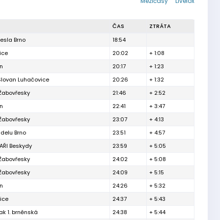
Mezičasy
Livelox
ČAS
ZTRÁTA
esla Brno
18:54
ice
20:02
+ 1:08
ín
20:17
+ 1:23
Slovan Luhačovice
20:26
+ 1:32
 Žabovřesky
21:46
+ 2:52
ín
22:41
+ 3:47
 Žabovřesky
23:07
+ 4:13
delu Brno
23:51
+ 4:57
ŘI Beskydy
23:59
+ 5:05
 Žabovřesky
24:02
+ 5:08
 Žabovřesky
24:09
+ 5:15
ín
24:26
+ 5:32
ice
24:37
+ 5:43
ak 1. brněnská
24:38
+ 5:44