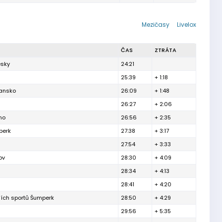
Mezičasy
Livelox
ČAS
ZTRÁTA
esky
24:21
25:39
+ 1:18
lansko
26:09
+ 1:48
26:27
+ 2:06
no
26:56
+ 2:35
berk
27:38
+ 3:17
27:54
+ 3:33
ov
28:30
+ 4:09
28:34
+ 4:13
28:41
+ 4:20
ních sportů Šumperk
28:50
+ 4:29
29:56
+ 5:35