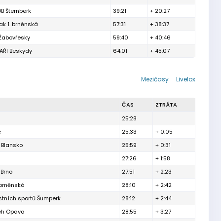
B Šternberk
39:21
+ 20:27
ak 1. brněnská
57:31
+ 38:37
 Žabovřesky
59:40
+ 40:46
ŘI Beskydy
64:01
+ 45:07
Mezičasy
Livelox
ČAS
ZTRÁTA
25:28
c
25:33
+ 0:05
 Blansko
25:59
+ 0:31
27:26
+ 1:58
 Brno
27:51
+ 2:23
 brněnská
28:10
+ 2:42
ostních sportů Šumperk
28:12
+ 2:44
Běh Opava
28:55
+ 3:27