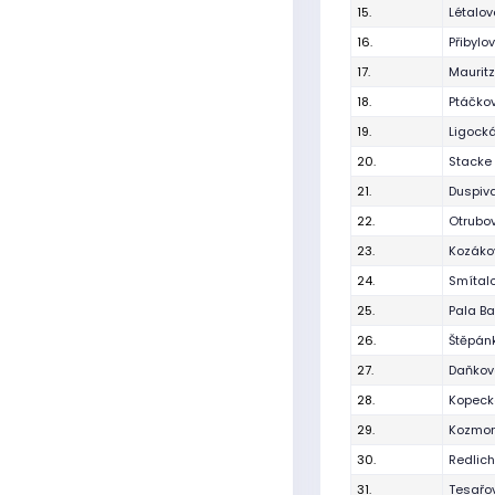
15.
Létalo
16.
Přibylo
17.
Maurit
18.
Ptáčkov
19.
Ligocká
20.
Stacke 
21.
Duspiv
22.
Otrubo
23.
Kozáko
24.
Smítal
25.
Pala Ba
26.
Štěpán
27.
Daňková
28.
Kopecká
29.
Kozmon
30.
Redlich
31.
Tesařo