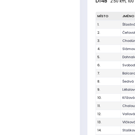
D14B
2.50 km, 100
MÍSTO
JMÉNO
1.
Šťastn
2.
Čeřovsk
3.
Chodúr
4.
Slámová
5.
Dohnalo
6.
Svobod
7.
Balcar
8.
Šedivá 
9.
Létalov
10.
Křížov
11.
Chalou
12.
Vallová
13.
Vlčková
14.
Staško