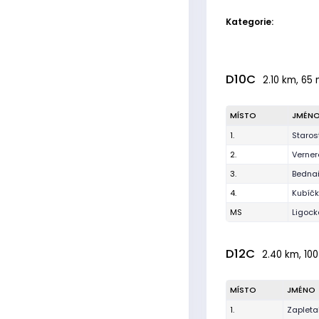
Kategorie:
D10C
2.10 km, 65 
MÍSTO
JMÉN
1.
Staros
2.
Verner
3.
Bednař
4.
Kubíčk
MS
Ligoc
D12C
2.40 km, 100
MÍSTO
JMÉNO
1.
Zapleta