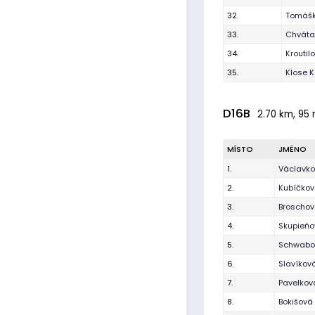
32.
Tomášk
33.
Chvátal
34.
Kroutil
35.
Klose K
D16B
2.70 km, 95 
MÍSTO
JMÉNO
1.
Václavko
2.
Kubíčko
3.
Broschov
4.
Skupieńo
5.
Schwabo
6.
Slavíkov
7.
Pavelkov
8.
Bokišová