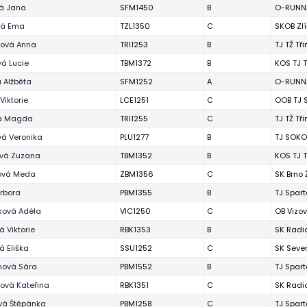
vá Jana
SFM1450
B
O-RUNNA
vá Ema
TZL1350
C
SKOB Zl
zová Anna
TRI1253
B
TJ TŽ Tř
á Lucie
TBM1372
B
KOS TJ T
 Alžběta
SFM1252
A
O-RUNNA
Viktorie
LCE1251
C
OOB TJ 
a Magda
TRI1255
C
TJ TŽ Tř
vá Veronika
PLU1277
B
TJ SOKO
vá Zuzana
TBM1352
B
KOS TJ T
ová Meda
ZBM1356
C
SK Brno
rbora
PBM1355
B
TJ Spart
ková Adéla
VIC1250
C
OB Vizov
 Viktorie
RBK1353
B
SK Radi
 Eliška
SSU1252
C
SK Seve
ová Sára
PBM1552
B
TJ Spart
ová Kateřina
RBK1351
C
SK Radi
vá Štěpánka
PBM1258
C
TJ Spart