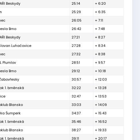
ŘI Beskydy
25:14
+ 6:20
ín
25:29
+ 6:35
inec
26:05
+ 7:11
esla Brno
26:42
+ 7:48
ŘI Beskydy
27:21
+ 8:27
Slovan Luhačovice
27:28
+ 8:34
inec
27:32
+ 8:38
L Plumlov
28:51
+ 9:57
esla Brno
29:12
+ 10:18
 Žabovřesky
30:57
+ 12:03
ak 1. brněnská
32:22
+ 13:28
ice
32:47
+ 13:53
oklub Blansko
33:03
+ 14:09
rka Šumperk
34:37
+ 15:43
ak 1. brněnská
35:46
+ 16:52
oklub Blansko
38:27
+ 19:33
ak 1. brněnská
39:11
+ 20:17