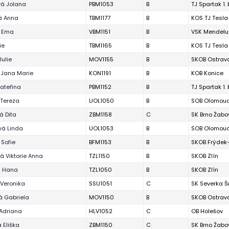
á Jolana
PBM1053
B
TJ Spartak 1.
á Anna
TBM1177
B
KOS TJ Tesla
á Ema
VBM1151
B
VSK Mendelu
ie
TBM1165
B
KOS TJ Tesla
Julie
MOV1155
B
SKOB Ostrav
 Jana Marie
KON1191
B
KOB Konice
Kateřina
PBM1152
B
TJ Spartak 1.
Tereza
UOL1050
B
SOB Olomou
á Dita
ZBM1158
C
SK Brno Žabo
á Linda
UOL1053
B
SOB Olomou
 Sofie
BFM1153
B
SKOB Frýdek
á Viktorie Anna
TZL1150
B
SKOB Zlín
á Hana
TZL1050
B
SKOB Zlín
Veronika
SSU1051
C
SK Severka 
á Gabriela
MOV1150
B
SKOB Ostrav
Adriana
HLV1052
C
OB Holešov
 Eliška
ZBM1150
C
SK Brno Žabo