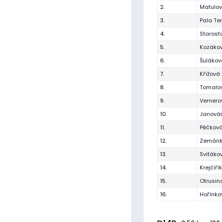
2.
Matulo
3.
Pala Te
4.
Starost
5.
Kozáko
6.
Šulákov
7.
Křížová 
8.
Tomalo
9.
Verner
10.
Janová
11.
Pěčková
12.
Zemánk
13.
Svitáko
14.
Krejčiř
15.
Otrusin
16.
Hořínko