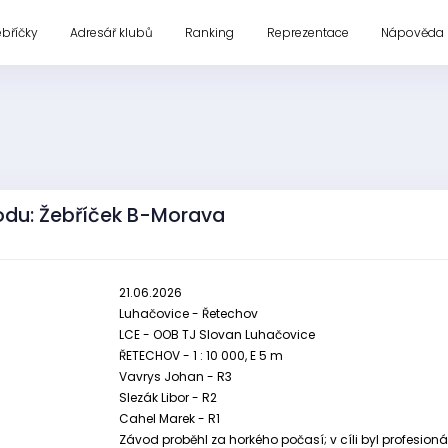
ebříčky
Adresář klubů
Ranking
Reprezentace
Nápověda
odu: Žebříček B-Morava
21.06.2026
Luhačovice - Řetechov
LCE - OOB TJ Slovan Luhačovice
ŘETECHOV - 1 : 10 000, E 5 m
Vavrys Johan - R3
Slezák Libor - R2
Cahel Marek - R1
Závod proběhl za horkého počasí; v cíli byl profesion