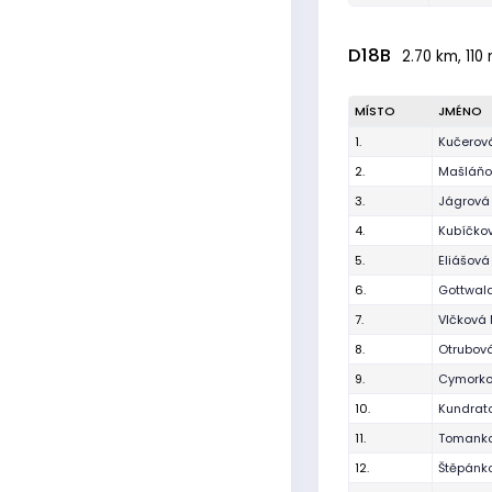
D18B
2.70 km, 110 
MÍSTO
JMÉNO
1.
Kučerov
2.
Mašláňo
3.
Jágrová
4.
Kubíčkov
5.
Eliášová 
6.
Gottwal
7.
Vlčková
8.
Otrubová
9.
Cymorko
10.
Kundrat
11.
Tomanko
12.
Štěpánk