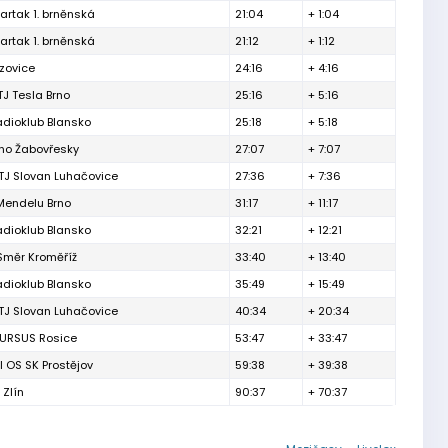
artak 1. brněnská
21:04
+ 1:04
artak 1. brněnská
21:12
+ 1:12
izovice
24:16
+ 4:16
TJ Tesla Brno
25:16
+ 5:16
adioklub Blansko
25:18
+ 5:18
rno Žabovřesky
27:07
+ 7:07
TJ Slovan Luhačovice
27:36
+ 7:36
Mendelu Brno
31:17
+ 11:17
adioklub Blansko
32:21
+ 12:21
Směr Kroměříž
33:40
+ 13:40
adioklub Blansko
35:49
+ 15:49
TJ Slovan Luhačovice
40:34
+ 20:34
 URSUS Rosice
53:47
+ 33:47
l OS SK Prostějov
59:38
+ 39:38
 Zlín
90:37
+ 70:37