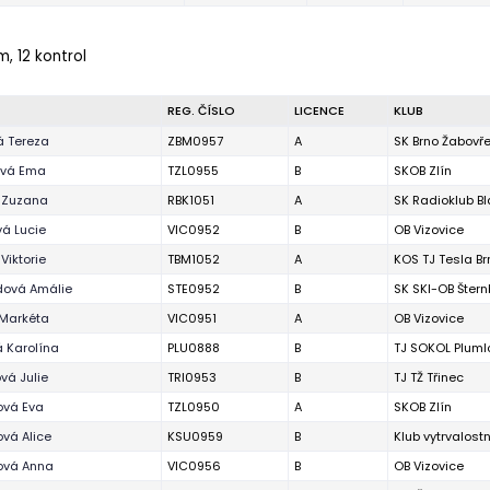
m, 12 kontrol
REG. ČÍSLO
LICENCE
KLUB
á Tereza
ZBM0957
A
SK Brno Žabovř
vá Ema
TZL0955
B
SKOB Zlín
 Zuzana
RBK1051
A
SK Radioklub B
á Lucie
VIC0952
B
OB Vizovice
Viktorie
TBM1052
A
KOS TJ Tesla Br
dová Amálie
STE0952
B
SK SKI-OB Štern
 Markéta
VIC0951
A
OB Vizovice
 Karolína
PLU0888
B
TJ SOKOL Pluml
vá Julie
TRI0953
B
TJ TŽ Třinec
ová Eva
TZL0950
A
SKOB Zlín
vá Alice
KSU0959
B
Klub vytrvalost
ová Anna
VIC0956
B
OB Vizovice