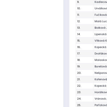
9.
Kadlecov
10.
Urválkov
11.
Fučíkov
12.
Malá Luc
13.
Biolková 
14.
Lipenská
15.
Vítková 
16.
Kopecká 
17.
Dvořákov
18.
Malaskov
19.
Burešová
20.
Nešporov
21.
Kořenov
22.
Kopecká 
23.
Horálkov
24.
Vránová 
25.
Pařízková