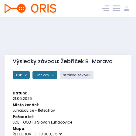
Výsledky závodu: Žebříček B-Morava
Tisk
Přehledy
Stránka závodu
Datum:
21.06.2026
Místo konání:
Luhačovice - Řetechov
Pořadatel:
LCE - OOB TJ Slovan Luhačovice
Mapa:
ŘETECHOV - 1 : 10 000, E 5 m