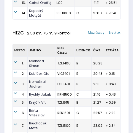
13.
Cahel Ondřej
LCE
41:11
+ 23:51
Kopecký
14.
SSU1800
C
91:00
+ 73:40
Matyáš
H12C
Mezičasy
Livelox
2.50 km, 75 m, 9 kontrol
REG.
MÍSTO
JMÉNO
LICENCE
ČAS
ZTRÁTA
ČÍSLO
Svoboda
1.
TZL1400
B
20:28
Šimon
2.
Kubíček Ota
VIC1401
B
20:43
+ 0:15
Nemeškal
3.
LCE1401
B
21:11
+ 0:43
Jáchym
4.
Rychlý Jakub
KRN1500
C
21:16
+ 0:48
5.
Krejčík Vít
TZL1515
B
21:27
+ 0:59
Bárta
6.
RBK1501
C
22:57
+ 2:29
Vítězslav
Brucháček
7.
TZL1500
B
23:02
+ 2:34
Matěj