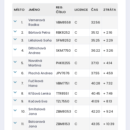
REG.
MÍSTO
JMÉNO
LICENCE
ČAS
ZTRÁTA
ČÍSLO
Vernerová
1.
VBM8558
C
32:56
Radka
2.
Bártová Petra
RBK8252
C
35:12
+ 2:16
3.
Létalová Soňa
SFM8252
C
35:25
+ 2:29
Dittrichová
4.
SKM7750
C
36:22
+ 3:26
Andrea
Novotná
5.
PHK8255
C
37:10
+ 4:14
Martina
6.
Plachá Andrea
JPV7676
C
37:55
+ 4:59
Fučíková
7.
VBM7751
C
40:28
+ 7:32
Hana
8.
Křížová Lenka
TTR8551
C
40:45
+ 7:49
9.
Kočová Eva
TZL7550
C
41:09
+ 8:13
Smítalová
10.
ZBM8053
C
42:20
+ 9:24
Jana
Balcarová
11.
ZBM8153
C
43:35
+ 10:39
Jana