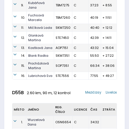
Kubáňová
9.
TBM7275
C
37:23
+ 8:55
Jana
Fuchsová
10.
TBM7260
C
40:19
+ 11:51
Marcela
11.
Mičíková Lada
SKM7250
C
40:40
+ 12:12
Glonková
12.
STE7450
C
42:39
+ 14:11
Martina
13.
Kostková Jana
AOP7151
C
43:32
+ 15:04
14.
Blank Radka
SKM7351
C
55:50
+ 27:22
Procházková
15.
SOP7351
C
66:34
+ 38:06
Martina
16.
Lubrichová Eva
STE7556
C
77:55
+ 49:27
D55B
Mezičasy
Livelox
2.60 km, 90 m, 12 kontrol
REG.
MÍSTO
JMÉNO
LICENCE
ČAS
ZTRÁTA
ČÍSLO
Wurzelová
1.
OSN6654
C
34:32
Dana