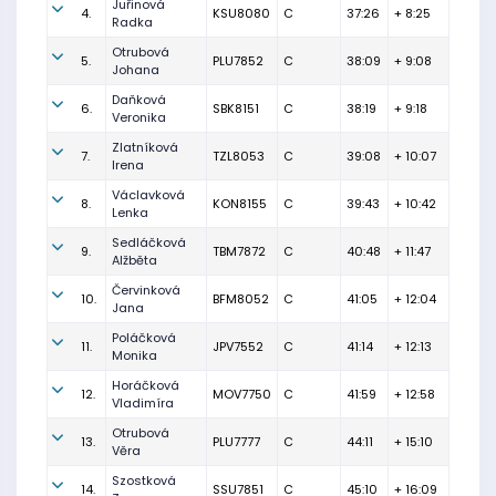
Juřinová
4.
KSU8080
C
37:26
+ 8:25
Radka
Otrubová
5.
PLU7852
C
38:09
+ 9:08
Johana
Daňková
6.
SBK8151
C
38:19
+ 9:18
Veronika
Zlatníková
7.
TZL8053
C
39:08
+ 10:07
Irena
Václavková
8.
KON8155
C
39:43
+ 10:42
Lenka
Sedláčková
9.
TBM7872
C
40:48
+ 11:47
Alžběta
Červinková
10.
BFM8052
C
41:05
+ 12:04
Jana
Poláčková
11.
JPV7552
C
41:14
+ 12:13
Monika
Horáčková
12.
MOV7750
C
41:59
+ 12:58
Vladimíra
Otrubová
13.
PLU7777
C
44:11
+ 15:10
Věra
Szostková
14.
SSU7851
C
45:10
+ 16:09