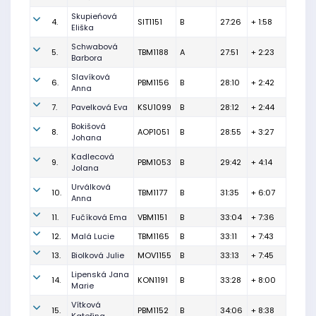
Skupieńová
4.
SIT1151
B
27:26
+ 1:58
Eliška
Schwabová
5.
TBM1188
A
27:51
+ 2:23
Barbora
Slavíková
6.
PBM1156
B
28:10
+ 2:42
Anna
7.
Pavelková Eva
KSU1099
B
28:12
+ 2:44
Bokišová
8.
AOP1051
B
28:55
+ 3:27
Johana
Kadlecová
9.
PBM1053
B
29:42
+ 4:14
Jolana
Urválková
10.
TBM1177
B
31:35
+ 6:07
Anna
11.
Fučíková Ema
VBM1151
B
33:04
+ 7:36
12.
Malá Lucie
TBM1165
B
33:11
+ 7:43
13.
Biolková Julie
MOV1155
B
33:13
+ 7:45
Lipenská Jana
14.
KON1191
B
33:28
+ 8:00
Marie
Vítková
15.
PBM1152
B
34:06
+ 8:38