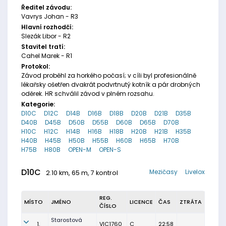
Ředitel závodu:
Vavrys Johan - R3
Hlavní rozhodčí:
Slezák Libor - R2
Stavitel tratí:
Cahel Marek - R1
Protokol:
Závod proběhl za horkého počasí; v cíli byl profesionálně
lékařsky ošetřen dvakrát podvrtnutý kotník a pár drobných
oděrek. HR schválil závod v plném rozsahu.
Kategorie:
D10C
D12C
D14B
D16B
D18B
D20B
D21B
D35B
D40B
D45B
D50B
D55B
D60B
D65B
D70B
H10C
H12C
H14B
H16B
H18B
H20B
H21B
H35B
H40B
H45B
H50B
H55B
H60B
H65B
H70B
H75B
H80B
OPEN-M
OPEN-S
D10C
Mezičasy
Livelox
2.10 km, 65 m, 7 kontrol
REG.
MÍSTO
JMÉNO
LICENCE
ČAS
ZTRÁTA
ČÍSLO
Starostová
1.
VIC1760
C
22:58