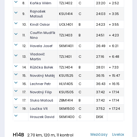
8.
Kaňka Vilém
TZL1402
C
23:20
+ 2:52
Rajnošek
9.
KSU1414
C
24:03
+ 3:35
Matouš
10.
Kindl Oskar
UOL1401
B
24:23
+ 3:55
Couffin Mudřík
11.
TZL1403
B
24:51
+ 4:23
Nino
12.
Havela Josef
SKM1401
C
26:49
+ 6:21
Vladovič
13.
TZL1401
C
27:16
+ 6:48
Martin
14.
Růžička Bořek
TZL1404
B
28:01
+ 7:33
15.
Novotný Matěj
KSU1525
C
36:15
+ 15:47
16.
Lechner Petr
HLV1405
C
36:43
+ 16:15
17.
Novotný Filip
KSU1505
C
37:42
+ 17:14
17.
Sluka Matouš
ZBM1414
B
37:42
+ 17:14
19.
Loučka Vít
SKM1500
C
37:52
+ 17:24
Hrouzek David
SKM1400
C
DISK
H14B
Mezičasy
Livelox
2.70 km, 120 m, 11 kontrol