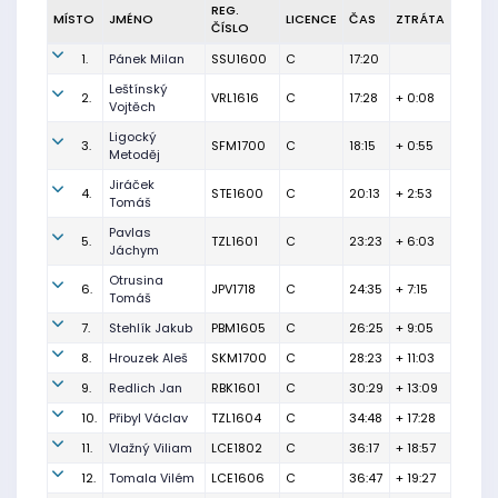
REG.
MÍSTO
JMÉNO
LICENCE
ČAS
ZTRÁTA
ČÍSLO
1.
Pánek Milan
SSU1600
C
17:20
Leštínský
2.
VRL1616
C
17:28
+ 0:08
Vojtěch
Ligocký
3.
SFM1700
C
18:15
+ 0:55
Metoděj
Jiráček
4.
STE1600
C
20:13
+ 2:53
Tomáš
Pavlas
5.
TZL1601
C
23:23
+ 6:03
Jáchym
Otrusina
6.
JPV1718
C
24:35
+ 7:15
Tomáš
7.
Stehlík Jakub
PBM1605
C
26:25
+ 9:05
8.
Hrouzek Aleš
SKM1700
C
28:23
+ 11:03
9.
Redlich Jan
RBK1601
C
30:29
+ 13:09
10.
Přibyl Václav
TZL1604
C
34:48
+ 17:28
11.
Vlažný Viliam
LCE1802
C
36:17
+ 18:57
12.
Tomala Vilém
LCE1606
C
36:47
+ 19:27