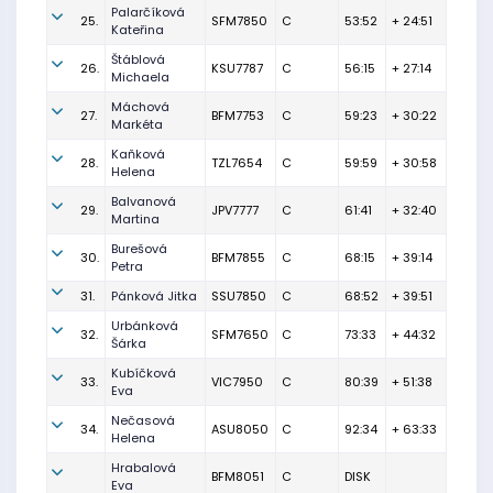
Palarčíková
25.
SFM7850
C
53:52
+ 24:51
Kateřina
Štáblová
26.
KSU7787
C
56:15
+ 27:14
Michaela
Máchová
27.
BFM7753
C
59:23
+ 30:22
Markéta
Kaňková
28.
TZL7654
C
59:59
+ 30:58
Helena
Balvanová
29.
JPV7777
C
61:41
+ 32:40
Martina
Burešová
30.
BFM7855
C
68:15
+ 39:14
Petra
31.
Pánková Jitka
SSU7850
C
68:52
+ 39:51
Urbánková
32.
SFM7650
C
73:33
+ 44:32
Šárka
Kubíčková
33.
VIC7950
C
80:39
+ 51:38
Eva
Nečasová
34.
ASU8050
C
92:34
+ 63:33
Helena
Hrabalová
BFM8051
C
DISK
Eva