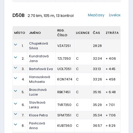
D50B
Mezičasy
Livelox
2.70 km, 105 m, 13 kontrol
REG.
MÍSTO
JMÉNO
LICENCE
ČAS
ZTRÁTA
ČÍSLO
Chupeková
1.
VZA7251
28:28
Silvia
Kundratová
2.
TZL7350
C
32:34
+ 4:06
Jana
3.
Bartoňová Eva
UOL7051
C
33:13
+ 4:45
Hanousková
4.
KON7474
C
33:26
+ 4:58
Michaela
Broschová
5.
RBK7451
C
35:16
+ 6:48
Lucie
Slavíková
6.
TVR7350
C
35:29
+ 7:01
Lenka
7.
Klose Petra
SFM7351
C
35:34
+ 7:06
Pavlicová
8.
KUB7360
C
36:57
+ 8:29
Anna