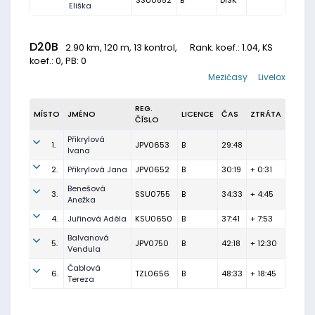
SSU0852
B
DISK
Eliška
D20B
2.90 km, 120 m, 13 kontrol,
Rank. koef.
: 1.04, KS
koef.: 0, PB: 0
Mezičasy
Livelox
REG.
MÍSTO
JMÉNO
LICENCE
ČAS
ZTRÁTA
ČÍSLO
Přikrylová
1.
JPV0653
B
29:48
Ivana
2.
Přikrylová Jana
JPV0652
B
30:19
+ 0:31
Benešová
3.
SSU0755
B
34:33
+ 4:45
Anežka
4.
Juřinová Adéla
KSU0650
B
37:41
+ 7:53
Balvanová
5.
JPV0750
B
42:18
+ 12:30
Vendula
Čablová
6.
TZL0656
B
48:33
+ 18:45
Tereza