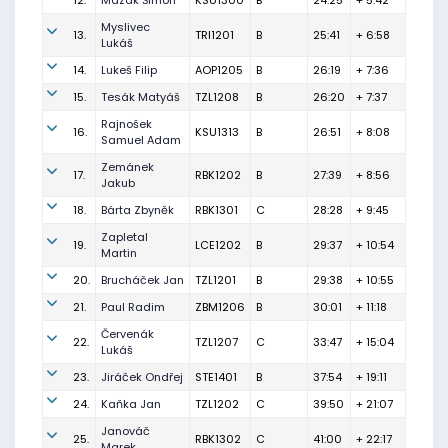
12.
Mazák Šimon
KSU1300
B
24:25
+ 5:42
Myslivec
13.
TRI1201
B
25:41
+ 6:58
Lukáš
14.
Lukeš Filip
AOP1205
B
26:19
+ 7:36
15.
Tesák Matyáš
TZL1208
B
26:20
+ 7:37
Rajnošek
16.
KSU1313
B
26:51
+ 8:08
Samuel Adam
Zemánek
17.
RBK1202
B
27:39
+ 8:56
Jakub
18.
Bárta Zbyněk
RBK1301
C
28:28
+ 9:45
Zapletal
19.
LCE1202
B
29:37
+ 10:54
Martin
20.
Brucháček Jan
TZL1201
B
29:38
+ 10:55
21.
Paul Radim
ZBM1206
B
30:01
+ 11:18
Červenák
22.
TZL1207
C
33:47
+ 15:04
Lukáš
23.
Jiráček Ondřej
STE1401
B
37:54
+ 19:11
24.
Kaňka Jan
TZL1202
C
39:50
+ 21:07
Janováč
25.
RBK1302
C
41:00
+ 22:17
Marek