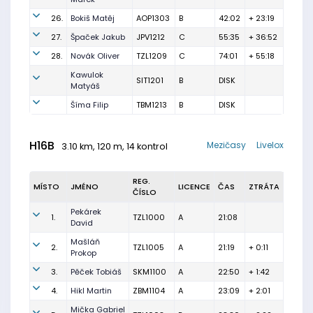
26.
Bokiš Matěj
AOP1303
B
42:02
+ 23:19
27.
Špaček Jakub
JPV1212
C
55:35
+ 36:52
28.
Novák Oliver
TZL1209
C
74:01
+ 55:18
Kawulok
SIT1201
B
DISK
Matyáš
Šíma Filip
TBM1213
B
DISK
H16B
Mezičasy
Livelox
3.10 km, 120 m, 14 kontrol
REG.
MÍSTO
JMÉNO
LICENCE
ČAS
ZTRÁTA
ČÍSLO
Pekárek
1.
TZL1000
A
21:08
David
Mašláň
2.
TZL1005
A
21:19
+ 0:11
Prokop
3.
Pěček Tobiáš
SKM1100
A
22:50
+ 1:42
4.
Hikl Martin
ZBM1104
A
23:09
+ 2:01
Mička Gabriel