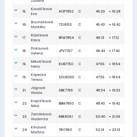
Zuzana
Kovalčíková
15.
AOP7852
C
45:29
+ 16:28
Eva
Brucháčková
16.
TZL8152
C
45:43
+ 16:42
Markéta
Růžičková
17.
BFM7854
C
46:13
+ 17:12
Klára
Pinkavová
18.
JPV7767
C
46:43
+ 17:42
Helena
Mikulčíková
19.
KUB7750
C
47:55
+ 18:54
Irena
Kopecká
19.
SSU8055
C
47:55
+ 18:54
Tereza
Jágrová
21.
SBK7789
C
48:34
+ 19:33
Vlasta
Krejčiříková
22.
BBM7850
C
48:43
+ 19:42
Nikol
Zemánková
23.
RBK8051
C
50:40
+ 21:39
Vladimíra
Krhutová
24.
TRI7450
C
52:14
+ 23:13
Martina