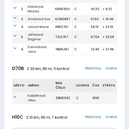
Holinková
2.
KRN5950
C
43:33
+ 8:32
Milada
3.
Smičková Eva
KON5887
C
51:50
+ 16:49
4.
Jalová Marie
RBK5761
C
58:19
+ 23:18
Jelínková
5.
TZL5757
C
67:59
+ 32:58
Dagmar
Eremiášová
6.
TBM5451
C
72:49
+ 37:48
Jana
D70B
Mezičasy
Livelox
2.30 km, 85 m, 11 kontrol
REG.
MÍSTO
JMÉNO
LICENCE
ČAS
ZTRÁTA
ČÍSLO
Kabáthová
ZBM5582
C
DISK
Jitka
H10C
Mezičasy
Livelox
2.10 km, 65 m, 7 kontrol