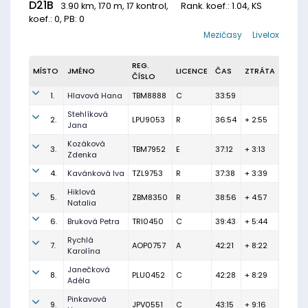
D21B
3.90 km, 170 m, 17 kontrol,
Rank. koef.
: 1.04, KS
koef.: 0, PB: 0
Mezičasy
Livelox
REG.
MÍSTO
JMÉNO
LICENCE
ČAS
ZTRÁTA
ČÍSLO
1.
Hlavová Hana
TBM8888
C
33:59
Stehlíková
2.
LPU9053
R
36:54
+ 2:55
Jana
Kozáková
3.
TBM7952
E
37:12
+ 3:13
Zdenka
4.
Kavánková Iva
TZL9753
R
37:38
+ 3:39
Hiklová
5.
ZBM8350
R
38:56
+ 4:57
Natalia
6.
Bruková Petra
TRI0450
C
39:43
+ 5:44
Rychlá
7.
AOP0757
A
42:21
+ 8:22
Karolína
Janečková
8.
PLU0452
C
42:28
+ 8:29
Adéla
Pinkavová
9.
JPV0551
C
43:15
+ 9:16