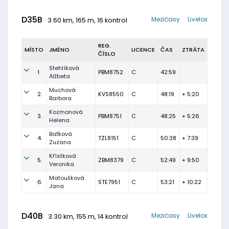
D35B
Mezičasy
Livelox
3.60 km, 165 m, 16 kontrol
REG.
MÍSTO
JMÉNO
LICENCE
ČAS
ZTRÁTA
ČÍSLO
Stehlíková
1.
PBM8752
C
42:59
Alžbeta
Muchová
2.
KVS8550
C
48:19
+ 5:20
Barbora
Kozmonová
3.
PBM8751
C
48:25
+ 5:26
Helena
Baťková
4.
TZL8151
C
50:38
+ 7:39
Zuzana
Křístková
5.
ZBM8379
C
52:49
+ 9:50
Veronika
Matoušková
6.
STE7951
C
53:21
+ 10:22
Jana
D40B
Mezičasy
Livelox
3.30 km, 155 m, 14 kontrol