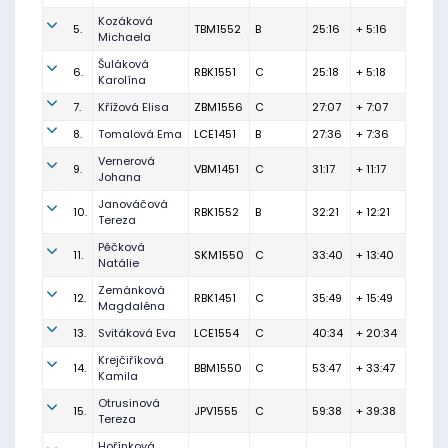
Kozáková
5.
TBM1552
B
25:16
+ 5:16
Michaela
Šuláková
6.
RBK1551
C
25:18
+ 5:18
Karolína
7.
Křížová Elisa
ZBM1556
C
27:07
+ 7:07
8.
Tomalová Ema
LCE1451
B
27:36
+ 7:36
Vernerová
9.
VBM1451
C
31:17
+ 11:17
Johana
Janováčová
10.
RBK1552
B
32:21
+ 12:21
Tereza
Pěčková
11.
SKM1550
C
33:40
+ 13:40
Natálie
Zemánková
12.
RBK1451
C
35:49
+ 15:49
Magdaléna
13.
Svitáková Eva
LCE1554
C
40:34
+ 20:34
Krejčiříková
14.
BBM1550
C
53:47
+ 33:47
Kamila
Otrusinová
15.
JPV1555
C
59:38
+ 39:38
Tereza
Hořínková