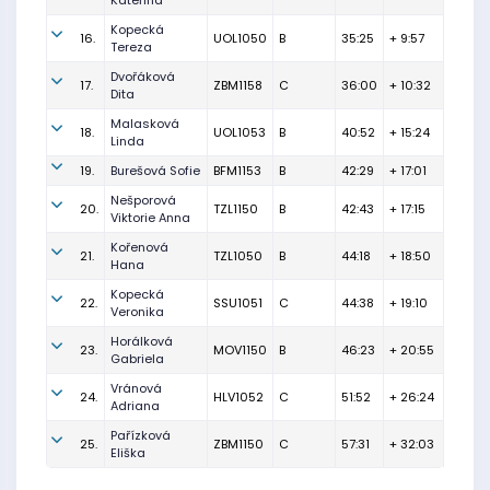
Kateřina
Kopecká
16.
UOL1050
B
35:25
+ 9:57
Tereza
Dvořáková
17.
ZBM1158
C
36:00
+ 10:32
Dita
Malasková
18.
UOL1053
B
40:52
+ 15:24
Linda
19.
Burešová Sofie
BFM1153
B
42:29
+ 17:01
Nešporová
20.
TZL1150
B
42:43
+ 17:15
Viktorie Anna
Kořenová
21.
TZL1050
B
44:18
+ 18:50
Hana
Kopecká
22.
SSU1051
C
44:38
+ 19:10
Veronika
Horálková
23.
MOV1150
B
46:23
+ 20:55
Gabriela
Vránová
24.
HLV1052
C
51:52
+ 26:24
Adriana
Pařízková
25.
ZBM1150
C
57:31
+ 32:03
Eliška