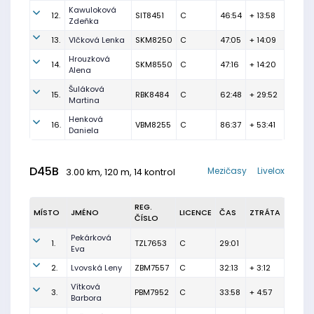
Kawuloková
12.
SIT8451
C
46:54
+ 13:58
Zdeňka
13.
Vlčková Lenka
SKM8250
C
47:05
+ 14:09
Hrouzková
14.
SKM8550
C
47:16
+ 14:20
Alena
Šuláková
15.
RBK8484
C
62:48
+ 29:52
Martina
Henková
16.
VBM8255
C
86:37
+ 53:41
Daniela
D45B
Mezičasy
Livelox
3.00 km, 120 m, 14 kontrol
REG.
MÍSTO
JMÉNO
LICENCE
ČAS
ZTRÁTA
ČÍSLO
Pekárková
1.
TZL7653
C
29:01
Eva
2.
Lvovská Leny
ZBM7557
C
32:13
+ 3:12
Vítková
3.
PBM7952
C
33:58
+ 4:57
Barbora