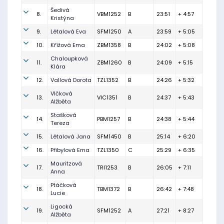
Šedivá
8.
VBM1252
B
23:51
+ 4:57
Kristýna
9.
Létalová Eva
SFM1250
A
23:59
+ 5:05
10.
Křížová Ema
ZBM1358
B
24:02
+ 5:08
Chaloupková
11.
ZBM1260
B
24:09
+ 5:15
Klára
12.
Vallová Dorota
TZL1352
B
24:26
+ 5:32
Vlčková
13.
VIC1351
B
24:37
+ 5:43
Alžběta
Stašková
14.
PBM1257
B
24:38
+ 5:44
Tereza
15.
Létalová Jana
SFM1450
B
25:14
+ 6:20
16.
Přibylová Ema
TZL1350
C
25:29
+ 6:35
Mauritzová
17.
TRI1253
B
26:05
+ 7:11
Anna
Ptáčková
18.
TBM1372
B
26:42
+ 7:48
Lucie
Ligocká
19.
SFM1252
A
27:21
+ 8:27
Alžběta