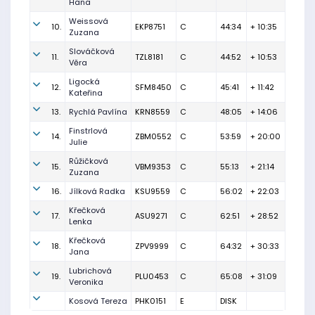
Hana
Weissová
10.
EKP8751
C
44:34
+ 10:35
Zuzana
Slováčková
11.
TZL8181
C
44:52
+ 10:53
Věra
Ligocká
12.
SFM8450
C
45:41
+ 11:42
Kateřina
13.
Rychlá Pavlína
KRN8559
C
48:05
+ 14:06
Finstrlová
14.
ZBM0552
C
53:59
+ 20:00
Julie
Růžičková
15.
VBM9353
C
55:13
+ 21:14
Zuzana
16.
Jílková Radka
KSU9559
C
56:02
+ 22:03
Křečková
17.
ASU9271
C
62:51
+ 28:52
Lenka
Křečková
18.
ZPV9999
C
64:32
+ 30:33
Jana
Lubrichová
19.
PLU0453
C
65:08
+ 31:09
Veronika
Kosová Tereza
PHK0151
E
DISK