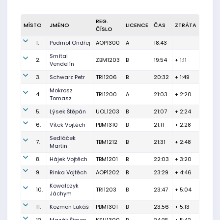
REG.
MÍSTO
JMÉNO
LICENCE
ČAS
ZTRÁTA
ČÍSLO
1.
Podmol Ondřej
AOP1300
A
18:43
Smítal
2.
ZBM1203
B
19:54
+ 1:11
Vendelín
3.
Schwarz Petr
TRI1206
B
20:32
+ 1:49
Mokrosz
4.
TRI1200
A
21:03
+ 2:20
Tomasz
5.
Lýsek Štěpán
UOL1203
B
21:07
+ 2:24
6.
Vítek Vojtěch
PBM1310
B
21:11
+ 2:28
Sedláček
7.
TBM1212
B
21:31
+ 2:48
Martin
8.
Hájek Vojtěch
TBM1201
B
22:03
+ 3:20
9.
Rinka Vojtěch
AOP1202
B
23:29
+ 4:46
Kowalczyk
10.
TRI1203
B
23:47
+ 5:04
Jáchym
11.
Kozmon Lukáš
PBM1301
B
23:56
+ 5:13