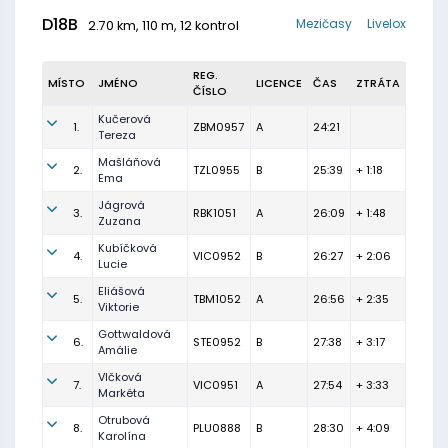
D18B
Mezičasy
Livelox
2.70 km, 110 m, 12 kontrol
REG.
MÍSTO
JMÉNO
LICENCE
ČAS
ZTRÁTA
ČÍSLO
Kučerová
1.
ZBM0957
A
24:21
Tereza
Mašláňová
2.
TZL0955
B
25:39
+ 1:18
Ema
Jágrová
3.
RBK1051
A
26:09
+ 1:48
Zuzana
Kubíčková
4.
VIC0952
B
26:27
+ 2:06
Lucie
Eliášová
5.
TBM1052
A
26:56
+ 2:35
Viktorie
Gottwaldová
6.
STE0952
B
27:38
+ 3:17
Amálie
Vlčková
7.
VIC0951
A
27:54
+ 3:33
Markéta
Otrubová
8.
PLU0888
B
28:30
+ 4:09
Karolína