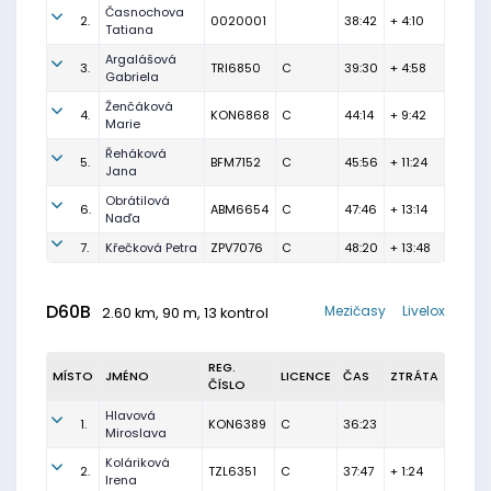
Časnochova
2.
0020001
38:42
+ 4:10
Tatiana
Argalášová
3.
TRI6850
C
39:30
+ 4:58
Gabriela
Ženčáková
4.
KON6868
C
44:14
+ 9:42
Marie
Řeháková
5.
BFM7152
C
45:56
+ 11:24
Jana
Obrátilová
6.
ABM6654
C
47:46
+ 13:14
Naďa
7.
Křečková Petra
ZPV7076
C
48:20
+ 13:48
D60B
Mezičasy
Livelox
2.60 km, 90 m, 13 kontrol
REG.
MÍSTO
JMÉNO
LICENCE
ČAS
ZTRÁTA
ČÍSLO
Hlavová
1.
KON6389
C
36:23
Miroslava
Koláriková
2.
TZL6351
C
37:47
+ 1:24
Irena