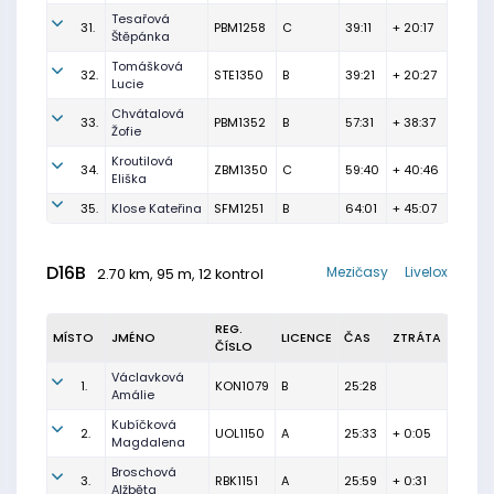
Tesařová
31.
PBM1258
C
39:11
+ 20:17
Štěpánka
Tomášková
32.
STE1350
B
39:21
+ 20:27
Lucie
Chvátalová
33.
PBM1352
B
57:31
+ 38:37
Žofie
Kroutilová
34.
ZBM1350
C
59:40
+ 40:46
Eliška
35.
Klose Kateřina
SFM1251
B
64:01
+ 45:07
D16B
Mezičasy
Livelox
2.70 km, 95 m, 12 kontrol
REG.
MÍSTO
JMÉNO
LICENCE
ČAS
ZTRÁTA
ČÍSLO
Václavková
1.
KON1079
B
25:28
Amálie
Kubíčková
2.
UOL1150
A
25:33
+ 0:05
Magdalena
Broschová
3.
RBK1151
A
25:59
+ 0:31
Alžběta