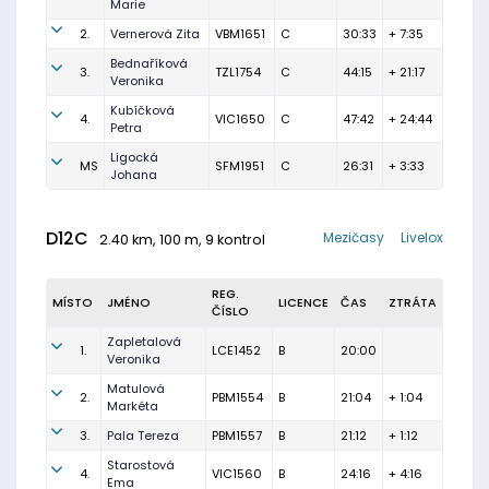
Marie
2.
Vernerová Zita
VBM1651
C
30:33
+ 7:35
Bednaříková
3.
TZL1754
C
44:15
+ 21:17
Veronika
Kubíčková
4.
VIC1650
C
47:42
+ 24:44
Petra
Ligocká
MS
SFM1951
C
26:31
+ 3:33
Johana
D12C
Mezičasy
Livelox
2.40 km, 100 m, 9 kontrol
REG.
MÍSTO
JMÉNO
LICENCE
ČAS
ZTRÁTA
ČÍSLO
Zapletalová
1.
LCE1452
B
20:00
Veronika
Matulová
2.
PBM1554
B
21:04
+ 1:04
Markéta
3.
Pala Tereza
PBM1557
B
21:12
+ 1:12
Starostová
4.
VIC1560
B
24:16
+ 4:16
Ema