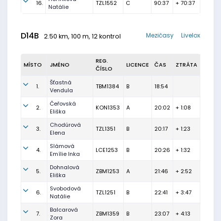
16.
TZL1552
C
90:37
+ 70:37
Natálie
D14B
Mezičasy
Livelox
2.50 km, 100 m, 12 kontrol
REG.
MÍSTO
JMÉNO
LICENCE
ČAS
ZTRÁTA
ČÍSLO
Šťastná
1.
TBM1384
B
18:54
Vendula
Čeřovská
2.
KON1353
A
20:02
+ 1:08
Eliška
Chodúrová
3.
TZL1351
B
20:17
+ 1:23
Elena
Slámová
4.
LCE1253
B
20:26
+ 1:32
Emílie Inka
Dohnalová
5.
ZBM1253
A
21:46
+ 2:52
Eliška
Svobodová
6.
TZL1251
B
22:41
+ 3:47
Natálie
Balcarová
7.
ZBM1359
B
23:07
+ 4:13
Zora