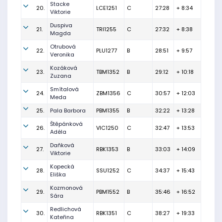
Stacke
20.
LCE1251
C
27:28
+ 8:34
Viktorie
Duspiva
21.
TRI1255
C
27:32
+ 8:38
Magda
Otrubová
22.
PLU1277
B
28:51
+ 9:57
Veronika
Kozáková
23.
TBM1352
B
29:12
+ 10:18
Zuzana
Smítalová
24.
ZBM1356
C
30:57
+ 12:03
Meda
25.
Pala Barbora
PBM1355
B
32:22
+ 13:28
Štěpánková
26.
VIC1250
C
32:47
+ 13:53
Adéla
Daňková
27.
RBK1353
B
33:03
+ 14:09
Viktorie
Kopecká
28.
SSU1252
C
34:37
+ 15:43
Eliška
Kozmonová
29.
PBM1552
B
35:46
+ 16:52
Sára
Redlichová
30.
RBK1351
C
38:27
+ 19:33
Kateřina