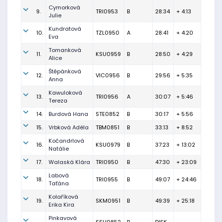
Cymorková
9.
TRI0953
B
28:34
+ 4:13
Julie
Kundratová
10.
TZL0950
A
28:41
+ 4:20
Eva
Tomanková
11.
KSU0959
B
28:50
+ 4:29
Alice
Štěpánková
12.
VIC0956
B
29:56
+ 5:35
Anna
Kawuloková
13.
TRI0956
A
30:07
+ 5:46
Tereza
14.
Burdová Hana
STE0852
B
30:17
+ 5:56
15.
Vrbková Adéla
TBM0851
B
33:13
+ 8:52
Kočandrlová
16.
KSU0979
B
37:23
+ 13:02
Natálie
17.
Walaská Klára
TRI0950
B
47:30
+ 23:09
Labová
18.
TRI0955
B
49:07
+ 24:46
Taťána
Kolaříková
19.
SKM0951
B
49:39
+ 25:18
Erika Kira
Pinkavová