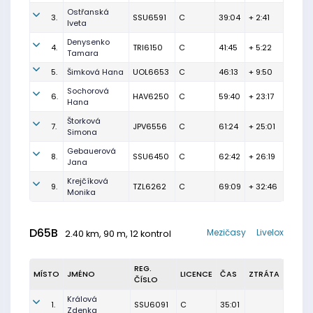
Ostřanská
3.
SSU6591
C
39:04
+ 2:41
Iveta
Denysenko
4.
TRI6150
C
41:45
+ 5:22
Tamara
5.
Šimková Hana
UOL6653
C
46:13
+ 9:50
Sochorová
6.
HAV6250
C
59:40
+ 23:17
Hana
Štorková
7.
JPV6556
C
61:24
+ 25:01
Simona
Gebauerová
8.
SSU6450
C
62:42
+ 26:19
Jana
Krejčíková
9.
TZL6262
C
69:09
+ 32:46
Monika
D65B
Mezičasy
Livelox
2.40 km, 90 m, 12 kontrol
REG.
MÍSTO
JMÉNO
LICENCE
ČAS
ZTRÁTA
ČÍSLO
Králová
1.
SSU6091
C
35:01
Zdenka