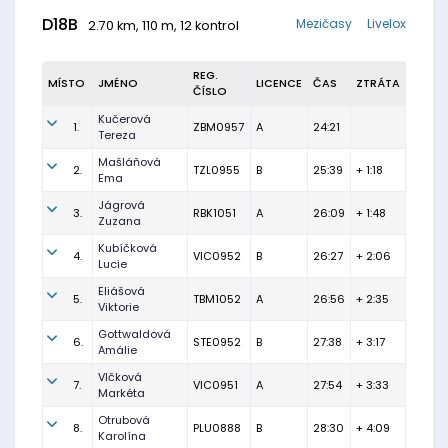
D18B
Mezičasy
Livelox
2.70 km, 110 m, 12 kontrol
REG.
MÍSTO
JMÉNO
LICENCE
ČAS
ZTRÁTA
ČÍSLO
Kučerová
1.
ZBM0957
A
24:21
Tereza
Mašláňová
2.
TZL0955
B
25:39
+ 1:18
Ema
Jágrová
3.
RBK1051
A
26:09
+ 1:48
Zuzana
Kubíčková
4.
VIC0952
B
26:27
+ 2:06
Lucie
Eliášová
5.
TBM1052
A
26:56
+ 2:35
Viktorie
Gottwaldová
6.
STE0952
B
27:38
+ 3:17
Amálie
Vlčková
7.
VIC0951
A
27:54
+ 3:33
Markéta
Otrubová
8.
PLU0888
B
28:30
+ 4:09
Karolína