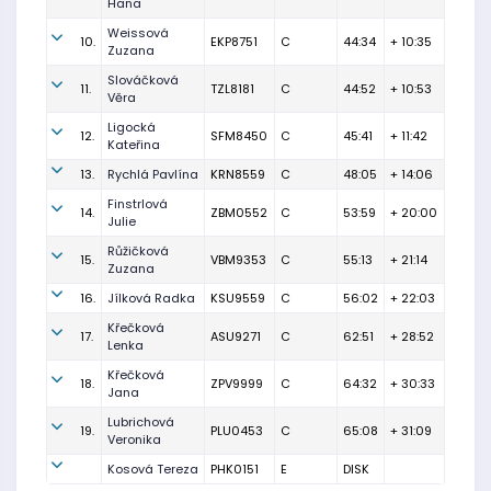
Hana
Weissová
10.
EKP8751
C
44:34
+ 10:35
Zuzana
Slováčková
11.
TZL8181
C
44:52
+ 10:53
Věra
Ligocká
12.
SFM8450
C
45:41
+ 11:42
Kateřina
13.
Rychlá Pavlína
KRN8559
C
48:05
+ 14:06
Finstrlová
14.
ZBM0552
C
53:59
+ 20:00
Julie
Růžičková
15.
VBM9353
C
55:13
+ 21:14
Zuzana
16.
Jílková Radka
KSU9559
C
56:02
+ 22:03
Křečková
17.
ASU9271
C
62:51
+ 28:52
Lenka
Křečková
18.
ZPV9999
C
64:32
+ 30:33
Jana
Lubrichová
19.
PLU0453
C
65:08
+ 31:09
Veronika
Kosová Tereza
PHK0151
E
DISK