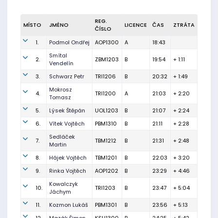
REG.
MÍSTO
JMÉNO
LICENCE
ČAS
ZTRÁTA
ČÍSLO
1.
Podmol Ondřej
AOP1300
A
18:43
Smítal
2.
ZBM1203
B
19:54
+ 1:11
Vendelín
3.
Schwarz Petr
TRI1206
B
20:32
+ 1:49
Mokrosz
4.
TRI1200
A
21:03
+ 2:20
Tomasz
5.
Lýsek Štěpán
UOL1203
B
21:07
+ 2:24
6.
Vítek Vojtěch
PBM1310
B
21:11
+ 2:28
Sedláček
7.
TBM1212
B
21:31
+ 2:48
Martin
8.
Hájek Vojtěch
TBM1201
B
22:03
+ 3:20
9.
Rinka Vojtěch
AOP1202
B
23:29
+ 4:46
Kowalczyk
10.
TRI1203
B
23:47
+ 5:04
Jáchym
11.
Kozmon Lukáš
PBM1301
B
23:56
+ 5:13