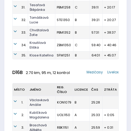
Tesařová
31.
PBM1258
C
39:11
+ 20:17
Štěpánka
Tomášková
32.
STE1350
B
39:21
+ 20:27
Lucie
Chvátalová
33.
PBM1352
B
57:31
+ 38:37
Žofie
Kroutilová
34.
ZBM1350
C
59:40
+ 40:46
Eliška
35.
Klose Kateřina
SFM1251
B
64:01
+ 45:07
D16B
Mezičasy
Livelox
2.70 km, 95 m, 12 kontrol
REG.
MÍSTO
JMÉNO
LICENCE
ČAS
ZTRÁTA
ČÍSLO
Václavková
1.
KON1079
B
25:28
Amálie
Kubíčková
2.
UOL1150
A
25:33
+ 0:05
Magdalena
Broschová
3.
RBK1151
A
25:59
+ 0:31
Alžběta