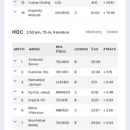
13.
Cahel Ondřej
LCE
41:11
+ 23:51
Kopecký
14.
SSU1800
C
91:00
+ 73:40
Matyáš
H12C
Mezičasy
Livelox
2.50 km, 75 m, 9 kontrol
REG.
MÍSTO
JMÉNO
LICENCE
ČAS
ZTRÁTA
ČÍSLO
Svoboda
1.
TZL1400
B
20:28
Šimon
2.
Kubíček Ota
VIC1401
B
20:43
+ 0:15
Nemeškal
3.
LCE1401
B
21:11
+ 0:43
Jáchym
4.
Rychlý Jakub
KRN1500
C
21:16
+ 0:48
5.
Krejčík Vít
TZL1515
B
21:27
+ 0:59
Bárta
6.
RBK1501
C
22:57
+ 2:29
Vítězslav
Brucháček
7.
TZL1500
B
23:02
+ 2:34
Matěj