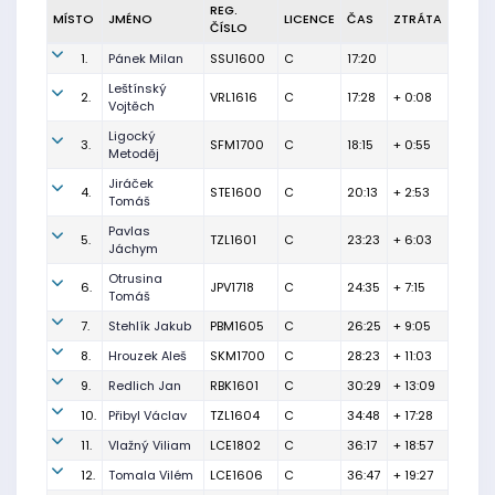
REG.
MÍSTO
JMÉNO
LICENCE
ČAS
ZTRÁTA
ČÍSLO
1.
Pánek Milan
SSU1600
C
17:20
Leštínský
2.
VRL1616
C
17:28
+ 0:08
Vojtěch
Ligocký
3.
SFM1700
C
18:15
+ 0:55
Metoděj
Jiráček
4.
STE1600
C
20:13
+ 2:53
Tomáš
Pavlas
5.
TZL1601
C
23:23
+ 6:03
Jáchym
Otrusina
6.
JPV1718
C
24:35
+ 7:15
Tomáš
7.
Stehlík Jakub
PBM1605
C
26:25
+ 9:05
8.
Hrouzek Aleš
SKM1700
C
28:23
+ 11:03
9.
Redlich Jan
RBK1601
C
30:29
+ 13:09
10.
Přibyl Václav
TZL1604
C
34:48
+ 17:28
11.
Vlažný Viliam
LCE1802
C
36:17
+ 18:57
12.
Tomala Vilém
LCE1606
C
36:47
+ 19:27