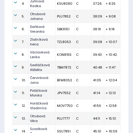
Juřinová
4.
KSU8080
C
37:26
+ 8:25
Radka
Otrubová
5.
PLU7852
C
38:09
+ 9:08
Johana
Daňková
6.
SBK8151
C
38:19
+ 9:18
Veronika
Zlatníková
7.
TZL8053
C
39:08
+ 10:07
Irena
Václavková
8.
KON8155
C
39:43
+ 10:42
Lenka
Sedláčková
9.
TBM7872
C
40:48
+ 11:47
Alžběta
Červinková
10.
BFM8052
C
41:05
+ 12:04
Jana
Poláčková
11.
JPV7552
C
41:14
+ 12:13
Monika
Horáčková
12.
MOV7750
C
41:59
+ 12:58
Vladimíra
Otrubová
13.
PLU7777
C
44:11
+ 15:10
Věra
Szostková
14.
SSU7851
C
45:10
+ 16:09