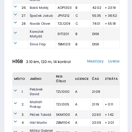
26.
Bokiš Matěj
AOP1303
B
42:02
+ 23:19
27.
Špaček Jakub
JPV1212
C
55:35
+ 36:52
28.
Novák Oliver
TZL1209
C
74:01
+ 55:18
Kawulok
SIT1201
B
DISK
Matyáš
Šíma Filip
TBM1213
B
DISK
H16B
Mezičasy
Livelox
3.10 km, 120 m, 14 kontrol
REG.
MÍSTO
JMÉNO
LICENCE
ČAS
ZTRÁTA
ČÍSLO
Pekárek
1.
TZL1000
A
21:08
David
Mašláň
2.
TZL1005
A
21:19
+ 0:11
Prokop
3.
Pěček Tobiáš
SKM1100
A
22:50
+ 1:42
4.
Hikl Martin
ZBM1104
A
23:09
+ 2:01
Mička Gabriel