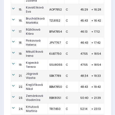
Zuzana
Kovalčíková
15.
AOP7852
C
45:29
+ 16:28
Eva
Brucháčková
16.
TZL8152
C
45:43
+ 16:42
Markéta
Růžičková
17.
BFM7854
C
46:13
+ 17:12
Klára
Pinkavová
18.
JPV7767
C
46:43
+ 17:42
Helena
Mikulčíková
19.
KUB7750
C
47:55
+ 18:54
Irena
Kopecká
19.
SSU8055
C
47:55
+ 18:54
Tereza
Jágrová
21.
SBK7789
C
48:34
+ 19:33
Vlasta
Krejčiříková
22.
BBM7850
C
48:43
+ 19:42
Nikol
Zemánková
23.
RBK8051
C
50:40
+ 21:39
Vladimíra
Krhutová
24.
TRI7450
C
52:14
+ 23:13
Martina