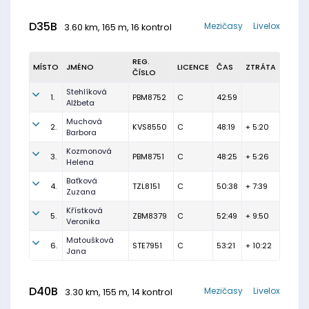
D35B
Mezičasy
Livelox
3.60 km, 165 m, 16 kontrol
REG.
MÍSTO
JMÉNO
LICENCE
ČAS
ZTRÁTA
ČÍSLO
Stehlíková
1.
PBM8752
C
42:59
Alžbeta
Muchová
2.
KVS8550
C
48:19
+ 5:20
Barbora
Kozmonová
3.
PBM8751
C
48:25
+ 5:26
Helena
Baťková
4.
TZL8151
C
50:38
+ 7:39
Zuzana
Křístková
5.
ZBM8379
C
52:49
+ 9:50
Veronika
Matoušková
6.
STE7951
C
53:21
+ 10:22
Jana
D40B
Mezičasy
Livelox
3.30 km, 155 m, 14 kontrol