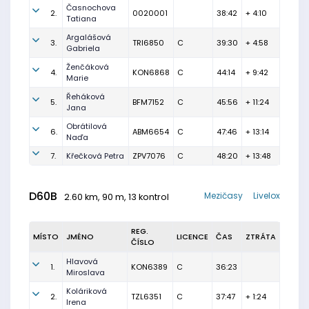
Časnochova
2.
0020001
38:42
+ 4:10
Tatiana
Argalášová
3.
TRI6850
C
39:30
+ 4:58
Gabriela
Ženčáková
4.
KON6868
C
44:14
+ 9:42
Marie
Řeháková
5.
BFM7152
C
45:56
+ 11:24
Jana
Obrátilová
6.
ABM6654
C
47:46
+ 13:14
Naďa
7.
Křečková Petra
ZPV7076
C
48:20
+ 13:48
D60B
Mezičasy
Livelox
2.60 km, 90 m, 13 kontrol
REG.
MÍSTO
JMÉNO
LICENCE
ČAS
ZTRÁTA
ČÍSLO
Hlavová
1.
KON6389
C
36:23
Miroslava
Koláriková
2.
TZL6351
C
37:47
+ 1:24
Irena