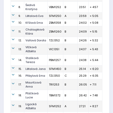
Šedivá
8.
VBM1252
B
23:51
+ 4:57
Kristýna
9.
Létalová Eva
SFM1250
A
23:59
+ 5:05
10.
Křížová Ema
ZBM1358
B
24:02
+ 5:08
Chaloupková
11.
ZBM1260
B
24:09
+ 5:15
Klára
12.
Vallová Dorota
TZL1352
B
24:26
+ 5:32
Vlčková
13.
VIC1351
B
24:37
+ 5:43
Alžběta
Stašková
14.
PBM1257
B
24:38
+ 5:44
Tereza
15.
Létalová Jana
SFM1450
B
25:14
+ 6:20
16.
Přibylová Ema
TZL1350
C
25:29
+ 6:35
Mauritzová
17.
TRI1253
B
26:05
+ 7:11
Anna
Ptáčková
18.
TBM1372
B
26:42
+ 7:48
Lucie
Ligocká
19.
SFM1252
A
27:21
+ 8:27
Alžběta