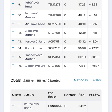
Kubáňová
9.
TBM7275
C
37:23
+ 8:55
Jana
Fuchsová
10.
TBM7260
C
40:19
+ 11:51
Marcela
11.
Mičíková Lada
SKM7250
C
40:40
+ 12:12
Glonková
12.
STE7450
C
42:39
+ 14:11
Martina
13.
Kostková Jana
AOP7151
C
43:32
+ 15:04
14.
Blank Radka
SKM7351
C
55:50
+ 27:22
Procházková
15.
SOP7351
C
66:34
+ 38:06
Martina
16.
Lubrichová Eva
STE7556
C
77:55
+ 49:27
D55B
Mezičasy
Livelox
2.60 km, 90 m, 12 kontrol
REG.
MÍSTO
JMÉNO
LICENCE
ČAS
ZTRÁTA
ČÍSLO
Wurzelová
1.
OSN6654
C
34:32
Dana