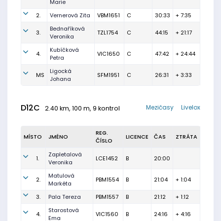
Marie
2.
Vernerová Zita
VBM1651
C
30:33
+ 7:35
Bednaříková
3.
TZL1754
C
44:15
+ 21:17
Veronika
Kubíčková
4.
VIC1650
C
47:42
+ 24:44
Petra
Ligocká
MS
SFM1951
C
26:31
+ 3:33
Johana
D12C
Mezičasy
Livelox
2.40 km, 100 m, 9 kontrol
REG.
MÍSTO
JMÉNO
LICENCE
ČAS
ZTRÁTA
ČÍSLO
Zapletalová
1.
LCE1452
B
20:00
Veronika
Matulová
2.
PBM1554
B
21:04
+ 1:04
Markéta
3.
Pala Tereza
PBM1557
B
21:12
+ 1:12
Starostová
4.
VIC1560
B
24:16
+ 4:16
Ema