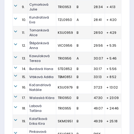
Cymorková
9.
TRI0953
B
28:34
+ 4:13
Julie
Kundratová
10.
TZL0950
A
28:41
+ 4:20
Eva
Tomanková
11.
KSU0959
B
28:50
+ 4:29
Alice
Štěpánková
12.
VIC0956
B
29:56
+ 5:35
Anna
Kawuloková
13.
TRI0956
A
30:07
+ 5:46
Tereza
14.
Burdová Hana
STE0852
B
30:17
+ 5:56
15.
Vrbková Adéla
TBM0851
B
33:13
+ 8:52
Kočandrlová
16.
KSU0979
B
37:23
+ 13:02
Natálie
17.
Walaská Klára
TRI0950
B
47:30
+ 23:09
Labová
18.
TRI0955
B
49:07
+ 24:46
Taťána
Kolaříková
19.
SKM0951
B
49:39
+ 25:18
Erika Kira
Pinkavová