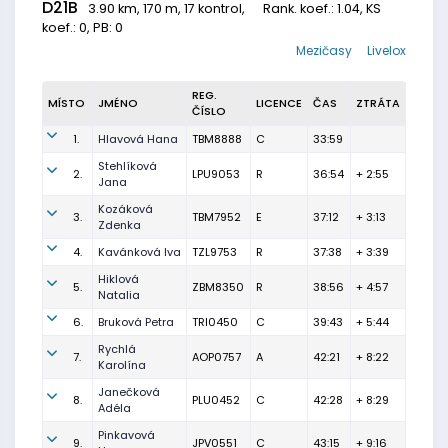
D21B
3.90 km, 170 m, 17 kontrol,
Rank. koef.
: 1.04, KS
koef.: 0, PB: 0
Mezičasy
Livelox
REG.
MÍSTO
JMÉNO
LICENCE
ČAS
ZTRÁTA
ČÍSLO
1.
Hlavová Hana
TBM8888
C
33:59
Stehlíková
2.
LPU9053
R
36:54
+ 2:55
Jana
Kozáková
3.
TBM7952
E
37:12
+ 3:13
Zdenka
4.
Kavánková Iva
TZL9753
R
37:38
+ 3:39
Hiklová
5.
ZBM8350
R
38:56
+ 4:57
Natalia
6.
Bruková Petra
TRI0450
C
39:43
+ 5:44
Rychlá
7.
AOP0757
A
42:21
+ 8:22
Karolína
Janečková
8.
PLU0452
C
42:28
+ 8:29
Adéla
Pinkavová
9.
JPV0551
C
43:15
+ 9:16