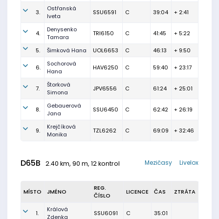
Ostřanská
3.
SSU6591
C
39:04
+ 2:41
Iveta
Denysenko
4.
TRI6150
C
41:45
+ 5:22
Tamara
5.
Šimková Hana
UOL6653
C
46:13
+ 9:50
Sochorová
6.
HAV6250
C
59:40
+ 23:17
Hana
Štorková
7.
JPV6556
C
61:24
+ 25:01
Simona
Gebauerová
8.
SSU6450
C
62:42
+ 26:19
Jana
Krejčíková
9.
TZL6262
C
69:09
+ 32:46
Monika
D65B
Mezičasy
Livelox
2.40 km, 90 m, 12 kontrol
REG.
MÍSTO
JMÉNO
LICENCE
ČAS
ZTRÁTA
ČÍSLO
Králová
1.
SSU6091
C
35:01
Zdenka