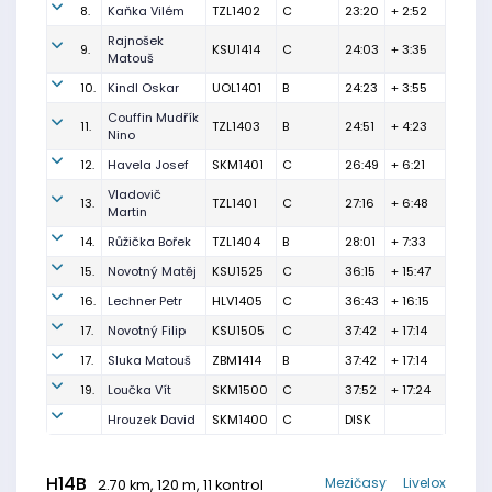
8.
Kaňka Vilém
TZL1402
C
23:20
+ 2:52
Rajnošek
9.
KSU1414
C
24:03
+ 3:35
Matouš
10.
Kindl Oskar
UOL1401
B
24:23
+ 3:55
Couffin Mudřík
11.
TZL1403
B
24:51
+ 4:23
Nino
12.
Havela Josef
SKM1401
C
26:49
+ 6:21
Vladovič
13.
TZL1401
C
27:16
+ 6:48
Martin
14.
Růžička Bořek
TZL1404
B
28:01
+ 7:33
15.
Novotný Matěj
KSU1525
C
36:15
+ 15:47
16.
Lechner Petr
HLV1405
C
36:43
+ 16:15
17.
Novotný Filip
KSU1505
C
37:42
+ 17:14
17.
Sluka Matouš
ZBM1414
B
37:42
+ 17:14
19.
Loučka Vít
SKM1500
C
37:52
+ 17:24
Hrouzek David
SKM1400
C
DISK
H14B
Mezičasy
Livelox
2.70 km, 120 m, 11 kontrol