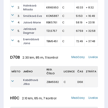
Holinková
2.
KRN5950
C
43:33
+ 8:32
Milada
3.
Smičková Eva
KON5887
C
51:50
+ 16:49
4.
Jalová Marie
RBK5761
C
58:19
+ 23:18
Jelínková
5.
TZL5757
C
67:59
+ 32:58
Dagmar
Eremiášová
6.
TBM5451
C
72:49
+ 37:48
Jana
D70B
Mezičasy
Livelox
2.30 km, 85 m, 11 kontrol
REG.
MÍSTO
JMÉNO
LICENCE
ČAS
ZTRÁTA
ČÍSLO
Kabáthová
ZBM5582
C
DISK
Jitka
H10C
Mezičasy
Livelox
2.10 km, 65 m, 7 kontrol