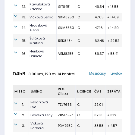
Kawuloková
12.
SIT8451
C
46:54
+ 13:58
Zdeňka
13.
Vlčková Lenka
SKM8250
C
47:05
+ 14:09
Hrouzková
14.
SKM8550
C
47:16
+ 14:20
Alena
Šuláková
15.
RBK8484
C
62:48
+ 29:52
Martina
Henková
16.
VBM8255
C
86:37
+ 53:41
Daniela
D45B
Mezičasy
Livelox
3.00 km, 120 m, 14 kontrol
REG.
MÍSTO
JMÉNO
LICENCE
ČAS
ZTRÁTA
ČÍSLO
Pekárková
1.
TZL7653
C
29:01
Eva
2.
Lvovská Leny
ZBM7557
C
32:13
+ 3:12
Vítková
3.
PBM7952
C
33:58
+ 4:57
Barbora