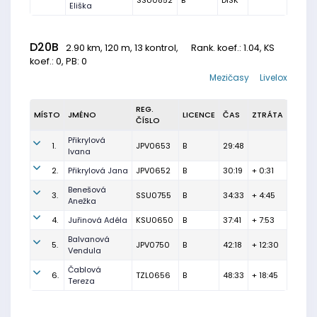
SSU0852
B
DISK
Eliška
D20B
2.90 km, 120 m, 13 kontrol,
Rank. koef.
: 1.04, KS
koef.: 0, PB: 0
Mezičasy
Livelox
REG.
MÍSTO
JMÉNO
LICENCE
ČAS
ZTRÁTA
ČÍSLO
Přikrylová
1.
JPV0653
B
29:48
Ivana
2.
Přikrylová Jana
JPV0652
B
30:19
+ 0:31
Benešová
3.
SSU0755
B
34:33
+ 4:45
Anežka
4.
Juřinová Adéla
KSU0650
B
37:41
+ 7:53
Balvanová
5.
JPV0750
B
42:18
+ 12:30
Vendula
Čablová
6.
TZL0656
B
48:33
+ 18:45
Tereza