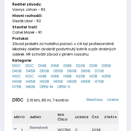
Ředitel závodu:
Vavrys Johan - R3
Hlavní rozhodčí:
Slezák Libor - R2
Stavitel tratí:
Cahel Marek - R1
Protokol:
Závod proběhl za horkého počasí; v cíli byl profesionálně
lékařsky ošetřen dvakrát podvrtnutý kotník a pár drobných
oděrek. HR schválil závod v plném rozsahu.
Kategorie:
D10C
D12C
D14B
D16B
D18B
D20B
D21B
D35B
D40B
D45B
D50B
D55B
D60B
D65B
D70B
H10C
H12C
H14B
H16B
H18B
H20B
H21B
H35B
H40B
H45B
H50B
H55B
H60B
H65B
H70B
H75B
H80B
OPEN-M
OPEN-S
D10C
Mezičasy
Livelox
2.10 km, 65 m, 7 kontrol
REG.
MÍSTO
JMÉNO
LICENCE
ČAS
ZTRÁTA
ČÍSLO
Starostová
1.
VIC1760
C
22:58