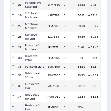
Palarčíková
25.
SFM7850
C
53:52
+ 24:51
Kateřina
Štáblová
26.
KSU7787
C
56:15
+ 27:14
Michaela
Máchová
27.
BFM7753
C
59:23
+ 30:22
Markéta
Kaňková
28.
TZL7654
C
59:59
+ 30:58
Helena
Balvanová
29.
JPV7777
C
61:41
+ 32:40
Martina
Burešová
30.
BFM7855
C
68:15
+ 39:14
Petra
31.
Pánková Jitka
SSU7850
C
68:52
+ 39:51
Urbánková
32.
SFM7650
C
73:33
+ 44:32
Šárka
Kubíčková
33.
VIC7950
C
80:39
+ 51:38
Eva
Nečasová
34.
ASU8050
C
92:34
+ 63:33
Helena
Hrabalová
BFM8051
C
DISK
Eva