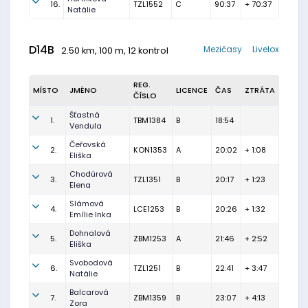
16.
TZL1552
C
90:37
+ 70:37
Natálie
D14B
Mezičasy
Livelox
2.50 km, 100 m, 12 kontrol
REG.
MÍSTO
JMÉNO
LICENCE
ČAS
ZTRÁTA
ČÍSLO
Šťastná
1.
TBM1384
B
18:54
Vendula
Čeřovská
2.
KON1353
A
20:02
+ 1:08
Eliška
Chodúrová
3.
TZL1351
B
20:17
+ 1:23
Elena
Slámová
4.
LCE1253
B
20:26
+ 1:32
Emílie Inka
Dohnalová
5.
ZBM1253
A
21:46
+ 2:52
Eliška
Svobodová
6.
TZL1251
B
22:41
+ 3:47
Natálie
Balcarová
7.
ZBM1359
B
23:07
+ 4:13
Zora