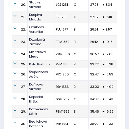
Stacke
20.
LCE1251
C
27:28
+ 8:34
Viktorie
Duspiva
21.
TRI1255
C
27:32
+ 8:38
Magda
Otrubová
22.
PLU1277
B
28:51
+ 9:57
Veronika
Kozáková
23.
TBM1352
B
29:12
+ 10:18
Zuzana
Smítalová
24.
ZBM1356
C
30:57
+ 12:03
Meda
25.
Pala Barbora
PBM1355
B
32:22
+ 13:28
Štěpánková
26.
VIC1250
C
32:47
+ 13:53
Adéla
Daňková
27.
RBK1353
B
33:03
+ 14:09
Viktorie
Kopecká
28.
SSU1252
C
34:37
+ 15:43
Eliška
Kozmonová
29.
PBM1552
B
35:46
+ 16:52
Sára
Redlichová
30.
RBK1351
C
38:27
+ 19:33
Kateřina