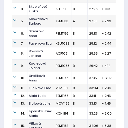
Skupieńová
4.
SIT1151
B
27:26
+ 1:58
Eliška
Schwabová
5.
TBM1188
A
27:51
+ 2:23
Barbora
Slavíková
6.
PBM1156
B
28:10
+ 2:42
Anna
7.
Pavelková Eva
KSU1099
B
28:12
+ 2:44
Bokišová
8.
AOP1051
B
28:55
+ 3:27
Johana
Kadlecová
9.
PBM1053
B
29:42
+ 4:14
Jolana
Urválková
10.
TBM1177
B
31:35
+ 6:07
Anna
11.
Fučíková Ema
VBM1151
B
33:04
+ 7:36
12.
Malá Lucie
TBM1165
B
33:11
+ 7:43
13.
Biolková Julie
MOV1155
B
33:13
+ 7:45
Lipenská Jana
14.
KON1191
B
33:28
+ 8:00
Marie
Vítková
15.
PBM1152
B
34:06
+ 8:38