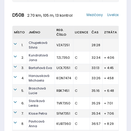
D50B
Mezičasy
Livelox
2.70 km, 105 m, 13 kontrol
REG.
MÍSTO
JMÉNO
LICENCE
ČAS
ZTRÁTA
ČÍSLO
Chupeková
1.
VZA7251
28:28
Silvia
Kundratová
2.
TZL7350
C
32:34
+ 4:06
Jana
3.
Bartoňová Eva
UOL7051
C
33:13
+ 4:45
Hanousková
4.
KON7474
C
33:26
+ 4:58
Michaela
Broschová
5.
RBK7451
C
35:16
+ 6:48
Lucie
Slavíková
6.
TVR7350
C
35:29
+ 7:01
Lenka
7.
Klose Petra
SFM7351
C
35:34
+ 7:06
Pavlicová
8.
KUB7360
C
36:57
+ 8:29
Anna