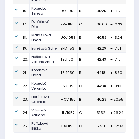
Kateřina
Kopecká
16.
UOL1050
B
35:25
+ 9:57
Tereza
Dvořáková
17.
ZBM1158
C
36:00
+ 10:32
Dita
Malasková
18.
UOL1053
B
40:52
+ 15:24
Linda
19.
Burešová Sofie
BFM1153
B
42:29
+ 17:01
Nešporová
20.
TZL1150
B
42:43
+ 17:15
Viktorie Anna
Kořenová
21.
TZL1050
B
44:18
+ 18:50
Hana
Kopecká
22.
SSU1051
C
44:38
+ 19:10
Veronika
Horálková
23.
MOV1150
B
46:23
+ 20:55
Gabriela
Vránová
24.
HLV1052
C
51:52
+ 26:24
Adriana
Pařízková
25.
ZBM1150
C
57:31
+ 32:03
Eliška