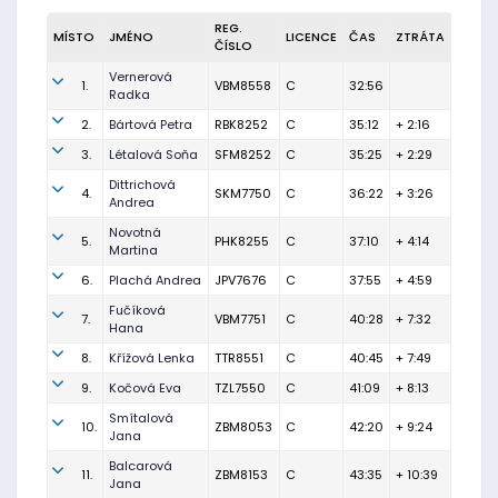
REG.
MÍSTO
JMÉNO
LICENCE
ČAS
ZTRÁTA
ČÍSLO
Vernerová
1.
VBM8558
C
32:56
Radka
2.
Bártová Petra
RBK8252
C
35:12
+ 2:16
3.
Létalová Soňa
SFM8252
C
35:25
+ 2:29
Dittrichová
4.
SKM7750
C
36:22
+ 3:26
Andrea
Novotná
5.
PHK8255
C
37:10
+ 4:14
Martina
6.
Plachá Andrea
JPV7676
C
37:55
+ 4:59
Fučíková
7.
VBM7751
C
40:28
+ 7:32
Hana
8.
Křížová Lenka
TTR8551
C
40:45
+ 7:49
9.
Kočová Eva
TZL7550
C
41:09
+ 8:13
Smítalová
10.
ZBM8053
C
42:20
+ 9:24
Jana
Balcarová
11.
ZBM8153
C
43:35
+ 10:39
Jana