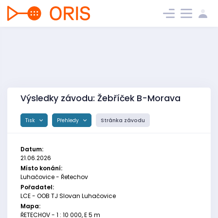
Výsledky závodu: Žebříček B-Morava
Tisk
Přehledy
Stránka závodu
Datum:
21.06.2026
Místo konání:
Luhačovice - Řetechov
Pořadatel:
LCE - OOB TJ Slovan Luhačovice
Mapa:
ŘETECHOV - 1 : 10 000, E 5 m