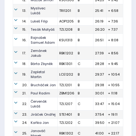
12.
Mazák Šimon
KSU1300
B
24:25
+ 5:42
Myslivec
13.
TRI1201
B
25:41
+ 6:58
Lukáš
14.
Lukeš Filip
AOP1205
B
26:19
+ 7:36
15.
Tesák Matyáš
TZL1208
B
26:20
+ 7:37
Rajnošek
16.
KSU1313
B
26:51
+ 8:08
Samuel Adam
Zemánek
17.
RBK1202
B
27:39
+ 8:56
Jakub
18.
Bárta Zbyněk
RBK1301
C
28:28
+ 9:45
Zapletal
19.
LCE1202
B
29:37
+ 10:54
Martin
20.
Brucháček Jan
TZL1201
B
29:38
+ 10:55
21.
Paul Radim
ZBM1206
B
30:01
+ 11:18
Červenák
22.
TZL1207
C
33:47
+ 15:04
Lukáš
23.
Jiráček Ondřej
STE1401
B
37:54
+ 19:11
24.
Kaňka Jan
TZL1202
C
39:50
+ 21:07
Janováč
25.
RBK1302
C
41:00
+ 22:17
Marek