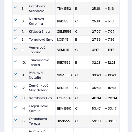
Kozáková
5.
TBM1552
B
25:16
+ 5:16
Michaela
Šuláková
6.
RBK1551
C
25:18
+ 5:18
Karolína
7.
Křížová Elisa
ZBM1556
C
27:07
+ 7:07
8.
Tomalová Ema
LCE1451
B
27:36
+ 7:36
Vernerová
9.
VBM1451
C
31:17
+ 11:17
Johana
Janováčová
10.
RBK1552
B
32:21
+ 12:21
Tereza
Pěčková
11.
SKM1550
C
33:40
+ 13:40
Natálie
Zemánková
12.
RBK1451
C
35:49
+ 15:49
Magdaléna
13.
Svitáková Eva
LCE1554
C
40:34
+ 20:34
Krejčiříková
14.
BBM1550
C
53:47
+ 33:47
Kamila
Otrusinová
15.
JPV1555
C
59:38
+ 39:38
Tereza
Hořínková