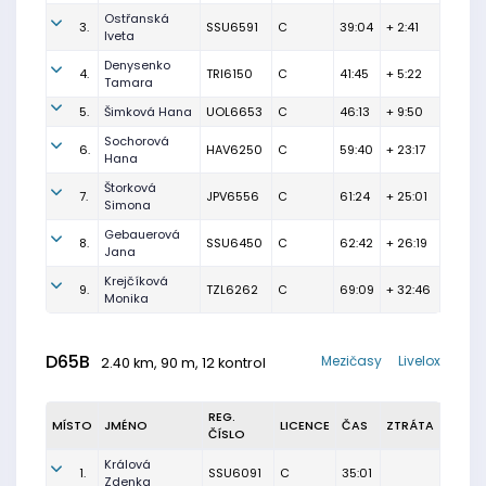
Ostřanská
3.
SSU6591
C
39:04
+ 2:41
Iveta
Denysenko
4.
TRI6150
C
41:45
+ 5:22
Tamara
5.
Šimková Hana
UOL6653
C
46:13
+ 9:50
Sochorová
6.
HAV6250
C
59:40
+ 23:17
Hana
Štorková
7.
JPV6556
C
61:24
+ 25:01
Simona
Gebauerová
8.
SSU6450
C
62:42
+ 26:19
Jana
Krejčíková
9.
TZL6262
C
69:09
+ 32:46
Monika
D65B
Mezičasy
Livelox
2.40 km, 90 m, 12 kontrol
REG.
MÍSTO
JMÉNO
LICENCE
ČAS
ZTRÁTA
ČÍSLO
Králová
1.
SSU6091
C
35:01
Zdenka