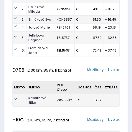
Holinková
2.
KRN5950
C
43:33
+ 8:32
Milada
3.
Smičková Eva
KON5887
C
51:50
+ 16:49
4.
Jalová Marie
RBK5761
C
58:19
+ 23:18
Jelínková
5.
TZL5757
C
67:59
+ 32:58
Dagmar
Eremiášová
6.
TBM5451
C
72:49
+ 37:48
Jana
D70B
Mezičasy
Livelox
2.30 km, 85 m, 11 kontrol
REG.
MÍSTO
JMÉNO
LICENCE
ČAS
ZTRÁTA
ČÍSLO
Kabáthová
ZBM5582
C
DISK
Jitka
H10C
Mezičasy
Livelox
2.10 km, 65 m, 7 kontrol