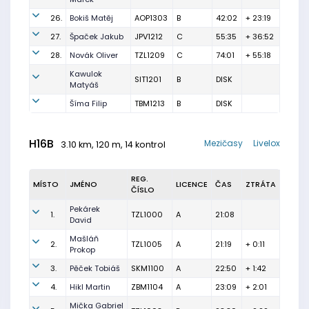
26.
Bokiš Matěj
AOP1303
B
42:02
+ 23:19
27.
Špaček Jakub
JPV1212
C
55:35
+ 36:52
28.
Novák Oliver
TZL1209
C
74:01
+ 55:18
Kawulok
SIT1201
B
DISK
Matyáš
Šíma Filip
TBM1213
B
DISK
H16B
Mezičasy
Livelox
3.10 km, 120 m, 14 kontrol
REG.
MÍSTO
JMÉNO
LICENCE
ČAS
ZTRÁTA
ČÍSLO
Pekárek
1.
TZL1000
A
21:08
David
Mašláň
2.
TZL1005
A
21:19
+ 0:11
Prokop
3.
Pěček Tobiáš
SKM1100
A
22:50
+ 1:42
4.
Hikl Martin
ZBM1104
A
23:09
+ 2:01
Mička Gabriel