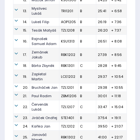
12.
Mazák Šimon
KSU1300
B
24:25
+ 5:42
Myslivec
13.
TRI1201
B
25:41
+ 6:58
Lukáš
14.
Lukeš Filip
AOP1205
B
26:19
+ 7:36
15.
Tesák Matyáš
TZL1208
B
26:20
+ 7:37
Rajnošek
16.
KSU1313
B
26:51
+ 8:08
Samuel Adam
Zemánek
17.
RBK1202
B
27:39
+ 8:56
Jakub
18.
Bárta Zbyněk
RBK1301
C
28:28
+ 9:45
Zapletal
19.
LCE1202
B
29:37
+ 10:54
Martin
20.
Brucháček Jan
TZL1201
B
29:38
+ 10:55
21.
Paul Radim
ZBM1206
B
30:01
+ 11:18
Červenák
22.
TZL1207
C
33:47
+ 15:04
Lukáš
23.
Jiráček Ondřej
STE1401
B
37:54
+ 19:11
24.
Kaňka Jan
TZL1202
C
39:50
+ 21:07
Janováč
25.
RBK1302
C
41:00
+ 22:17
Marek