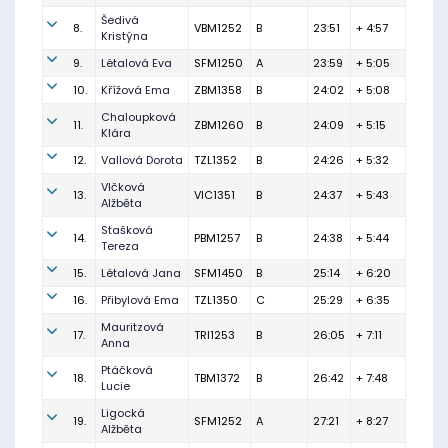
Šedivá
8.
VBM1252
B
23:51
+ 4:57
Kristýna
9.
Létalová Eva
SFM1250
A
23:59
+ 5:05
10.
Křížová Ema
ZBM1358
B
24:02
+ 5:08
Chaloupková
11.
ZBM1260
B
24:09
+ 5:15
Klára
12.
Vallová Dorota
TZL1352
B
24:26
+ 5:32
Vlčková
13.
VIC1351
B
24:37
+ 5:43
Alžběta
Stašková
14.
PBM1257
B
24:38
+ 5:44
Tereza
15.
Létalová Jana
SFM1450
B
25:14
+ 6:20
16.
Přibylová Ema
TZL1350
C
25:29
+ 6:35
Mauritzová
17.
TRI1253
B
26:05
+ 7:11
Anna
Ptáčková
18.
TBM1372
B
26:42
+ 7:48
Lucie
Ligocká
19.
SFM1252
A
27:21
+ 8:27
Alžběta