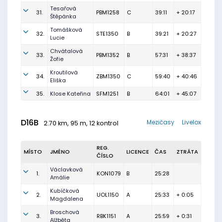
Tesařová
31.
PBM1258
C
39:11
+ 20:17
Štěpánka
Tomášková
32.
STE1350
B
39:21
+ 20:27
Lucie
Chvátalová
33.
PBM1352
B
57:31
+ 38:37
Žofie
Kroutilová
34.
ZBM1350
C
59:40
+ 40:46
Eliška
35.
Klose Kateřina
SFM1251
B
64:01
+ 45:07
D16B
Mezičasy
Livelox
2.70 km, 95 m, 12 kontrol
REG.
MÍSTO
JMÉNO
LICENCE
ČAS
ZTRÁTA
ČÍSLO
Václavková
1.
KON1079
B
25:28
Amálie
Kubíčková
2.
UOL1150
A
25:33
+ 0:05
Magdalena
Broschová
3.
RBK1151
A
25:59
+ 0:31
Alžběta