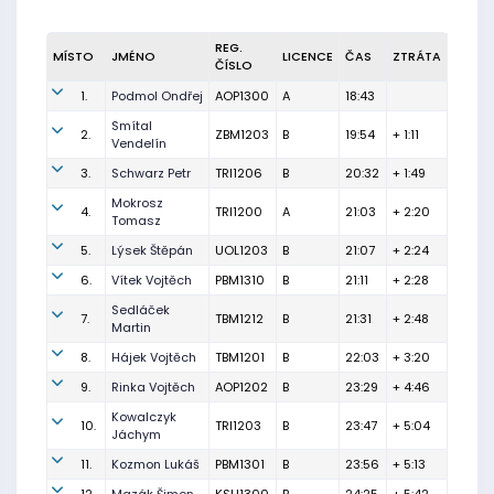
REG.
MÍSTO
JMÉNO
LICENCE
ČAS
ZTRÁTA
ČÍSLO
1.
Podmol Ondřej
AOP1300
A
18:43
Smítal
2.
ZBM1203
B
19:54
+ 1:11
Vendelín
3.
Schwarz Petr
TRI1206
B
20:32
+ 1:49
Mokrosz
4.
TRI1200
A
21:03
+ 2:20
Tomasz
5.
Lýsek Štěpán
UOL1203
B
21:07
+ 2:24
6.
Vítek Vojtěch
PBM1310
B
21:11
+ 2:28
Sedláček
7.
TBM1212
B
21:31
+ 2:48
Martin
8.
Hájek Vojtěch
TBM1201
B
22:03
+ 3:20
9.
Rinka Vojtěch
AOP1202
B
23:29
+ 4:46
Kowalczyk
10.
TRI1203
B
23:47
+ 5:04
Jáchym
11.
Kozmon Lukáš
PBM1301
B
23:56
+ 5:13