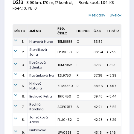
D21B
3.90 km, 170 m, 17 kontrol,
Rank. koef.
: 1.04, KS
koef.: 0, PB: 0
Mezičasy
Livelox
REG.
MÍSTO
JMÉNO
LICENCE
ČAS
ZTRÁTA
ČÍSLO
1.
Hlavová Hana
TBM8888
C
33:59
Stehlíková
2.
LPU9053
R
36:54
+ 2:55
Jana
Kozáková
3.
TBM7952
E
37:12
+ 3:13
Zdenka
4.
Kavánková Iva
TZL9753
R
37:38
+ 3:39
Hiklová
5.
ZBM8350
R
38:56
+ 4:57
Natalia
6.
Bruková Petra
TRI0450
C
39:43
+ 5:44
Rychlá
7.
AOP0757
A
42:21
+ 8:22
Karolína
Janečková
8.
PLU0452
C
42:28
+ 8:29
Adéla
Pinkavová
9.
JPV0551
C
43:15
+ 9:16