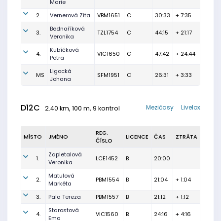
Marie
2.
Vernerová Zita
VBM1651
C
30:33
+ 7:35
Bednaříková
3.
TZL1754
C
44:15
+ 21:17
Veronika
Kubíčková
4.
VIC1650
C
47:42
+ 24:44
Petra
Ligocká
MS
SFM1951
C
26:31
+ 3:33
Johana
D12C
Mezičasy
Livelox
2.40 km, 100 m, 9 kontrol
REG.
MÍSTO
JMÉNO
LICENCE
ČAS
ZTRÁTA
ČÍSLO
Zapletalová
1.
LCE1452
B
20:00
Veronika
Matulová
2.
PBM1554
B
21:04
+ 1:04
Markéta
3.
Pala Tereza
PBM1557
B
21:12
+ 1:12
Starostová
4.
VIC1560
B
24:16
+ 4:16
Ema