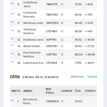
Kubáňová
9.
TBM7275
C
37:23
+ 8:55
Jana
Fuchsová
10.
TBM7260
C
40:19
+ 11:51
Marcela
11.
Mičíková Lada
SKM7250
C
40:40
+ 12:12
Glonková
12.
STE7450
C
42:39
+ 14:11
Martina
13.
Kostková Jana
AOP7151
C
43:32
+ 15:04
14.
Blank Radka
SKM7351
C
55:50
+ 27:22
Procházková
15.
SOP7351
C
66:34
+ 38:06
Martina
16.
Lubrichová Eva
STE7556
C
77:55
+ 49:27
D55B
Mezičasy
Livelox
2.60 km, 90 m, 12 kontrol
REG.
MÍSTO
JMÉNO
LICENCE
ČAS
ZTRÁTA
ČÍSLO
Wurzelová
1.
OSN6654
C
34:32
Dana