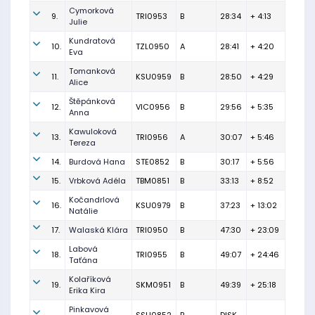
Cymorková
9.
TRI0953
B
28:34
+ 4:13
Julie
Kundratová
10.
TZL0950
A
28:41
+ 4:20
Eva
Tomanková
11.
KSU0959
B
28:50
+ 4:29
Alice
Štěpánková
12.
VIC0956
B
29:56
+ 5:35
Anna
Kawuloková
13.
TRI0956
A
30:07
+ 5:46
Tereza
14.
Burdová Hana
STE0852
B
30:17
+ 5:56
15.
Vrbková Adéla
TBM0851
B
33:13
+ 8:52
Kočandrlová
16.
KSU0979
B
37:23
+ 13:02
Natálie
17.
Walaská Klára
TRI0950
B
47:30
+ 23:09
Labová
18.
TRI0955
B
49:07
+ 24:46
Taťána
Kolaříková
19.
SKM0951
B
49:39
+ 25:18
Erika Kira
Pinkavová