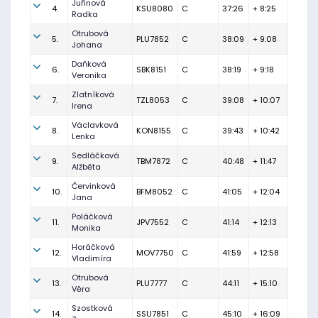
Juřinová
4.
KSU8080
C
37:26
+ 8:25
Radka
Otrubová
5.
PLU7852
C
38:09
+ 9:08
Johana
Daňková
6.
SBK8151
C
38:19
+ 9:18
Veronika
Zlatníková
7.
TZL8053
C
39:08
+ 10:07
Irena
Václavková
8.
KON8155
C
39:43
+ 10:42
Lenka
Sedláčková
9.
TBM7872
C
40:48
+ 11:47
Alžběta
Červinková
10.
BFM8052
C
41:05
+ 12:04
Jana
Poláčková
11.
JPV7552
C
41:14
+ 12:13
Monika
Horáčková
12.
MOV7750
C
41:59
+ 12:58
Vladimíra
Otrubová
13.
PLU7777
C
44:11
+ 15:10
Věra
Szostková
14.
SSU7851
C
45:10
+ 16:09