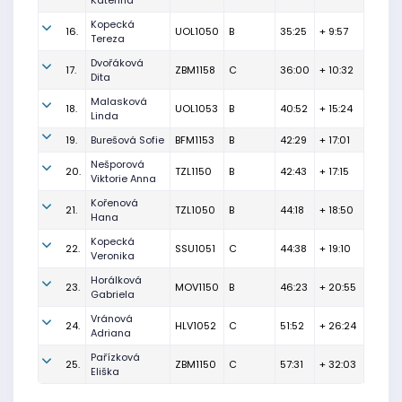
Kateřina
Kopecká
16.
UOL1050
B
35:25
+ 9:57
Tereza
Dvořáková
17.
ZBM1158
C
36:00
+ 10:32
Dita
Malasková
18.
UOL1053
B
40:52
+ 15:24
Linda
19.
Burešová Sofie
BFM1153
B
42:29
+ 17:01
Nešporová
20.
TZL1150
B
42:43
+ 17:15
Viktorie Anna
Kořenová
21.
TZL1050
B
44:18
+ 18:50
Hana
Kopecká
22.
SSU1051
C
44:38
+ 19:10
Veronika
Horálková
23.
MOV1150
B
46:23
+ 20:55
Gabriela
Vránová
24.
HLV1052
C
51:52
+ 26:24
Adriana
Pařízková
25.
ZBM1150
C
57:31
+ 32:03
Eliška