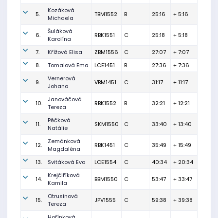
Kozáková
5.
TBM1552
B
25:16
+ 5:16
Michaela
Šuláková
6.
RBK1551
C
25:18
+ 5:18
Karolína
7.
Křížová Elisa
ZBM1556
C
27:07
+ 7:07
8.
Tomalová Ema
LCE1451
B
27:36
+ 7:36
Vernerová
9.
VBM1451
C
31:17
+ 11:17
Johana
Janováčová
10.
RBK1552
B
32:21
+ 12:21
Tereza
Pěčková
11.
SKM1550
C
33:40
+ 13:40
Natálie
Zemánková
12.
RBK1451
C
35:49
+ 15:49
Magdaléna
13.
Svitáková Eva
LCE1554
C
40:34
+ 20:34
Krejčiříková
14.
BBM1550
C
53:47
+ 33:47
Kamila
Otrusinová
15.
JPV1555
C
59:38
+ 39:38
Tereza
Hořínková