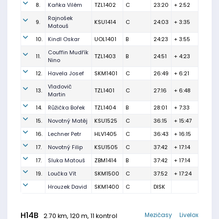
8.
Kaňka Vilém
TZL1402
C
23:20
+ 2:52
Rajnošek
9.
KSU1414
C
24:03
+ 3:35
Matouš
10.
Kindl Oskar
UOL1401
B
24:23
+ 3:55
Couffin Mudřík
11.
TZL1403
B
24:51
+ 4:23
Nino
12.
Havela Josef
SKM1401
C
26:49
+ 6:21
Vladovič
13.
TZL1401
C
27:16
+ 6:48
Martin
14.
Růžička Bořek
TZL1404
B
28:01
+ 7:33
15.
Novotný Matěj
KSU1525
C
36:15
+ 15:47
16.
Lechner Petr
HLV1405
C
36:43
+ 16:15
17.
Novotný Filip
KSU1505
C
37:42
+ 17:14
17.
Sluka Matouš
ZBM1414
B
37:42
+ 17:14
19.
Loučka Vít
SKM1500
C
37:52
+ 17:24
Hrouzek David
SKM1400
C
DISK
H14B
Mezičasy
Livelox
2.70 km, 120 m, 11 kontrol