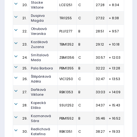
Stacke
20.
LCE1251
C
27:28
+ 8:34
Viktorie
Duspiva
21.
TRI1255
C
27:32
+ 8:38
Magda
Otrubová
22.
PLU1277
B
28:51
+ 9:57
Veronika
Kozáková
23.
TBM1352
B
29:12
+ 10:18
Zuzana
Smítalová
24.
ZBM1356
C
30:57
+ 12:03
Meda
25.
Pala Barbora
PBM1355
B
32:22
+ 13:28
Štěpánková
26.
VIC1250
C
32:47
+ 13:53
Adéla
Daňková
27.
RBK1353
B
33:03
+ 14:09
Viktorie
Kopecká
28.
SSU1252
C
34:37
+ 15:43
Eliška
Kozmonová
29.
PBM1552
B
35:46
+ 16:52
Sára
Redlichová
30.
RBK1351
C
38:27
+ 19:33
Kateřina