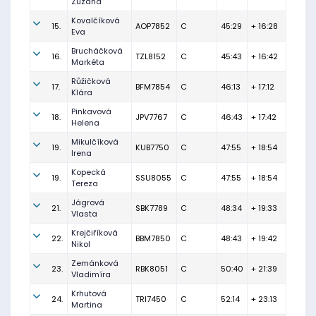
Zuzana
Kovalčíková
15.
AOP7852
C
45:29
+ 16:28
Eva
Brucháčková
16.
TZL8152
C
45:43
+ 16:42
Markéta
Růžičková
17.
BFM7854
C
46:13
+ 17:12
Klára
Pinkavová
18.
JPV7767
C
46:43
+ 17:42
Helena
Mikulčíková
19.
KUB7750
C
47:55
+ 18:54
Irena
Kopecká
19.
SSU8055
C
47:55
+ 18:54
Tereza
Jágrová
21.
SBK7789
C
48:34
+ 19:33
Vlasta
Krejčiříková
22.
BBM7850
C
48:43
+ 19:42
Nikol
Zemánková
23.
RBK8051
C
50:40
+ 21:39
Vladimíra
Krhutová
24.
TRI7450
C
52:14
+ 23:13
Martina