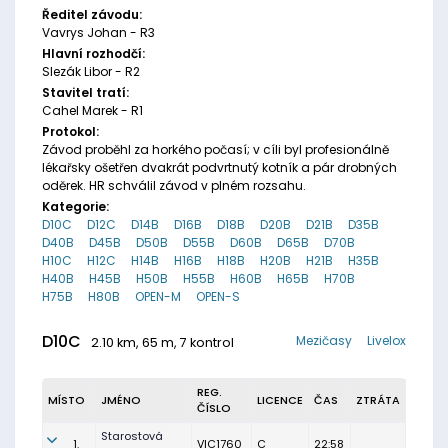
Ředitel závodu:
Vavrys Johan - R3
Hlavní rozhodčí:
Slezák Libor - R2
Stavitel tratí:
Cahel Marek - R1
Protokol:
Závod proběhl za horkého počasí; v cíli byl profesionálně
lékařsky ošetřen dvakrát podvrtnutý kotník a pár drobných
oděrek. HR schválil závod v plném rozsahu.
Kategorie:
D10C
D12C
D14B
D16B
D18B
D20B
D21B
D35B
D40B
D45B
D50B
D55B
D60B
D65B
D70B
H10C
H12C
H14B
H16B
H18B
H20B
H21B
H35B
H40B
H45B
H50B
H55B
H60B
H65B
H70B
H75B
H80B
OPEN-M
OPEN-S
D10C
Mezičasy
Livelox
2.10 km, 65 m, 7 kontrol
REG.
MÍSTO
JMÉNO
LICENCE
ČAS
ZTRÁTA
ČÍSLO
Starostová
1.
VIC1760
C
22:58