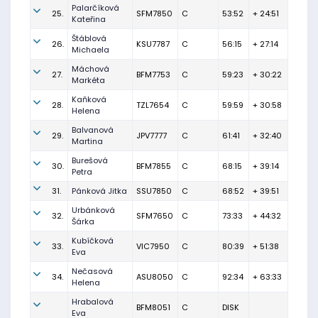
Palarčíková
25.
SFM7850
C
53:52
+ 24:51
Kateřina
Štáblová
26.
KSU7787
C
56:15
+ 27:14
Michaela
Máchová
27.
BFM7753
C
59:23
+ 30:22
Markéta
Kaňková
28.
TZL7654
C
59:59
+ 30:58
Helena
Balvanová
29.
JPV7777
C
61:41
+ 32:40
Martina
Burešová
30.
BFM7855
C
68:15
+ 39:14
Petra
31.
Pánková Jitka
SSU7850
C
68:52
+ 39:51
Urbánková
32.
SFM7650
C
73:33
+ 44:32
Šárka
Kubíčková
33.
VIC7950
C
80:39
+ 51:38
Eva
Nečasová
34.
ASU8050
C
92:34
+ 63:33
Helena
Hrabalová
BFM8051
C
DISK
Eva