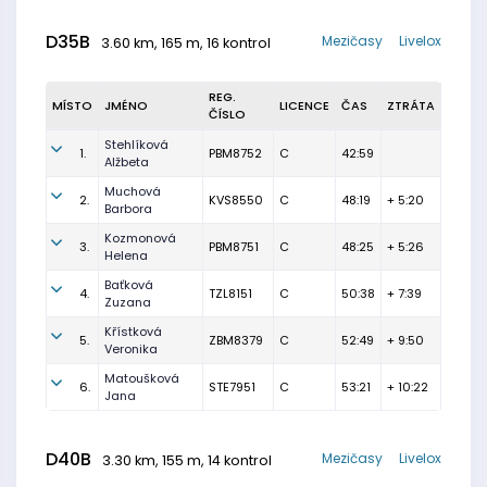
D35B
Mezičasy
Livelox
3.60 km, 165 m, 16 kontrol
REG.
MÍSTO
JMÉNO
LICENCE
ČAS
ZTRÁTA
ČÍSLO
Stehlíková
1.
PBM8752
C
42:59
Alžbeta
Muchová
2.
KVS8550
C
48:19
+ 5:20
Barbora
Kozmonová
3.
PBM8751
C
48:25
+ 5:26
Helena
Baťková
4.
TZL8151
C
50:38
+ 7:39
Zuzana
Křístková
5.
ZBM8379
C
52:49
+ 9:50
Veronika
Matoušková
6.
STE7951
C
53:21
+ 10:22
Jana
D40B
Mezičasy
Livelox
3.30 km, 155 m, 14 kontrol