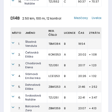
16.
TZL1552
C
90:37
+ 70:37
Natálie
D14B
Mezičasy
Livelox
2.50 km, 100 m, 12 kontrol
REG.
MÍSTO
JMÉNO
LICENCE
ČAS
ZTRÁTA
ČÍSLO
Šťastná
1.
TBM1384
B
18:54
Vendula
Čeřovská
2.
KON1353
A
20:02
+ 1:08
Eliška
Chodúrová
3.
TZL1351
B
20:17
+ 1:23
Elena
Slámová
4.
LCE1253
B
20:26
+ 1:32
Emílie Inka
Dohnalová
5.
ZBM1253
A
21:46
+ 2:52
Eliška
Svobodová
6.
TZL1251
B
22:41
+ 3:47
Natálie
Balcarová
7.
ZBM1359
B
23:07
+ 4:13
Zora