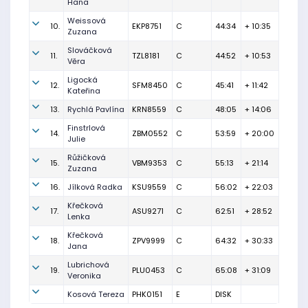
Hana
Weissová
10.
EKP8751
C
44:34
+ 10:35
Zuzana
Slováčková
11.
TZL8181
C
44:52
+ 10:53
Věra
Ligocká
12.
SFM8450
C
45:41
+ 11:42
Kateřina
13.
Rychlá Pavlína
KRN8559
C
48:05
+ 14:06
Finstrlová
14.
ZBM0552
C
53:59
+ 20:00
Julie
Růžičková
15.
VBM9353
C
55:13
+ 21:14
Zuzana
16.
Jílková Radka
KSU9559
C
56:02
+ 22:03
Křečková
17.
ASU9271
C
62:51
+ 28:52
Lenka
Křečková
18.
ZPV9999
C
64:32
+ 30:33
Jana
Lubrichová
19.
PLU0453
C
65:08
+ 31:09
Veronika
Kosová Tereza
PHK0151
E
DISK