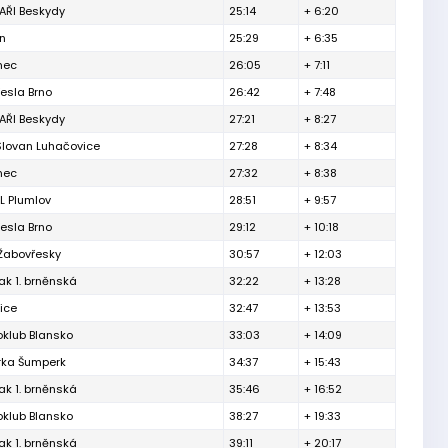
ŘI Beskydy
25:14
+ 6:20
ín
25:29
+ 6:35
inec
26:05
+ 7:11
esla Brno
26:42
+ 7:48
ŘI Beskydy
27:21
+ 8:27
Slovan Luhačovice
27:28
+ 8:34
inec
27:32
+ 8:38
L Plumlov
28:51
+ 9:57
esla Brno
29:12
+ 10:18
 Žabovřesky
30:57
+ 12:03
ak 1. brněnská
32:22
+ 13:28
ice
32:47
+ 13:53
oklub Blansko
33:03
+ 14:09
rka Šumperk
34:37
+ 15:43
ak 1. brněnská
35:46
+ 16:52
oklub Blansko
38:27
+ 19:33
ak 1. brněnská
39:11
+ 20:17