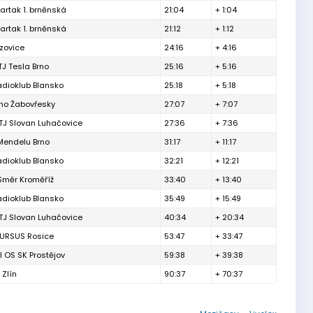
artak 1. brněnská
21:04
+ 1:04
artak 1. brněnská
21:12
+ 1:12
izovice
24:16
+ 4:16
TJ Tesla Brno
25:16
+ 5:16
adioklub Blansko
25:18
+ 5:18
rno Žabovřesky
27:07
+ 7:07
TJ Slovan Luhačovice
27:36
+ 7:36
Mendelu Brno
31:17
+ 11:17
adioklub Blansko
32:21
+ 12:21
Směr Kroměříž
33:40
+ 13:40
adioklub Blansko
35:49
+ 15:49
TJ Slovan Luhačovice
40:34
+ 20:34
 URSUS Rosice
53:47
+ 33:47
l OS SK Prostějov
59:38
+ 39:38
 Zlín
90:37
+ 70:37