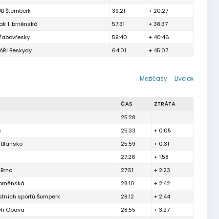
B Šternberk
39:21
+ 20:27
ak 1. brněnská
57:31
+ 38:37
 Žabovřesky
59:40
+ 40:46
ŘI Beskydy
64:01
+ 45:07
Mezičasy
Livelox
ČAS
ZTRÁTA
25:28
c
25:33
+ 0:05
 Blansko
25:59
+ 0:31
27:26
+ 1:58
 Brno
27:51
+ 2:23
 brněnská
28:10
+ 2:42
ostních sportů Šumperk
28:12
+ 2:44
Běh Opava
28:55
+ 3:27