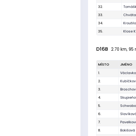
32.
Tomášk
33.
Chvátal
34.
Kroutil
35.
Klose K
D16B
2.70 km, 95 
MÍSTO
JMÉNO
1.
Václavko
2.
Kubíčko
3.
Broschov
4.
Skupieńo
5.
Schwabo
6.
Slavíkov
7.
Pavelkov
8.
Bokišová