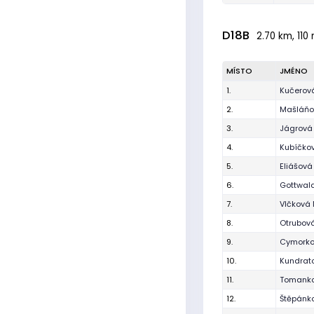
D18B
2.70 km, 110 
MÍSTO
JMÉNO
1.
Kučerov
2.
Mašláňo
3.
Jágrová
4.
Kubíčkov
5.
Eliášová 
6.
Gottwal
7.
Vlčková
8.
Otrubová
9.
Cymorko
10.
Kundrat
11.
Tomanko
12.
Štěpánk