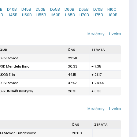
5B
D40B
D45B
D50B
D55B
D60B
D65B
D70B
H10C
0B
H45B
H50B
H55B
H60B
H65B
H70B
H75B
H80B
Mezičasy
Livelox
KLUB
ČAS
ZTRÁTA
OB Vizovice
22:58
VSK Mendelu Brno
30:33
+ 7:35
SKOB Zlín
44:15
+ 21:17
OB Vizovice
47:42
+ 24:44
O-RUNNAŘI Beskydy
26:31
+ 3:33
Mezičasy
Livelox
ČAS
ZTRÁTA
TJ Slovan Luhačovice
20:00