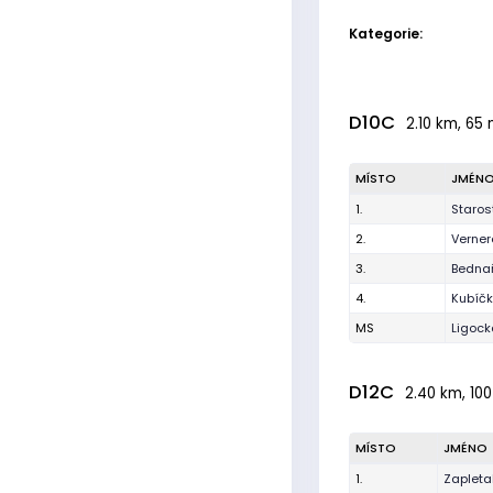
Kategorie:
D10C
2.10 km, 65 
MÍSTO
JMÉN
1.
Staros
2.
Verner
3.
Bednař
4.
Kubíčk
MS
Ligoc
D12C
2.40 km, 100
MÍSTO
JMÉNO
1.
Zapleta