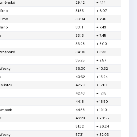
 brněnská
29:42
+ 4:14
 Brno
31:35
+ 6:07
 Brno
33:04
+ 7:36
 Brno
33:11
+ 7:43
a
33:13
+ 7:45
33:28
+ 8:00
 brněnská
34:06
+ 8:38
c
35:25
+ 9:57
vřesky
36:00
+ 10:32
c
40:52
+ 15:24
-Místek
42:29
+ 17:01
42:43
+ 17:15
44:18
+ 18:50
Šumperk
44:38
+ 19:10
a
46:23
+ 20:55
51:52
+ 26:24
vřesky
57:31
+ 32:03