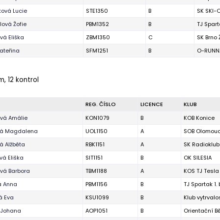
ová Lucie
STE1350
B
SK SKI-O
ová Žofie
PBM1352
B
TJ Spart
ová Eliška
ZBM1350
C
SK Brno
ateřina
SFM1251
B
O-RUNNA
m, 12 kontrol
REG. ČÍSLO
LICENCE
KLUB
vá Amálie
KON1079
B
KOB Konice
vá Magdalena
UOL1150
A
SOB Olomou
á Alžběta
RBK1151
A
SK Radioklub
vá Eliška
SIT1151
B
OK SILESIA
vá Barbora
TBM1188
A
KOS TJ Tesla
á Anna
PBM1156
B
TJ Spartak 1.
á Eva
KSU1099
B
Klub vytrval
 Johana
AOP1051
B
Orientační 