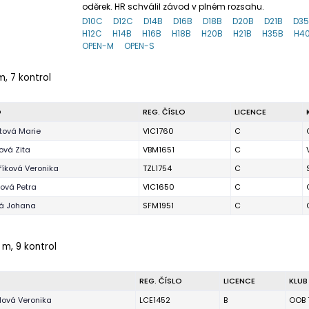
oděrek. HR schválil závod v plném rozsahu.
D10C
D12C
D14B
D16B
D18B
D20B
D21B
D3
H12C
H14B
H16B
H18B
H20B
H21B
H35B
H4
OPEN-M
OPEN-S
m, 7 kontrol
O
REG. ČÍSLO
LICENCE
tová Marie
VIC1760
C
ová Zita
VBM1651
C
íková Veronika
TZL1754
C
ová Petra
VIC1650
C
ká Johana
SFM1951
C
 m, 9 kontrol
REG. ČÍSLO
LICENCE
KLUB
lová Veronika
LCE1452
B
OOB 