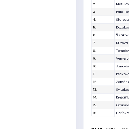
2.
Matulo
3.
Pala Te
4.
Starost
5.
Kozáko
6.
Šulákov
7.
Křížová 
8.
Tomalo
9.
Verner
10.
Janová
11.
Pěčková
12.
Zemánk
13.
Svitáko
14.
Krejčiř
15.
Otrusin
16.
Hořínko