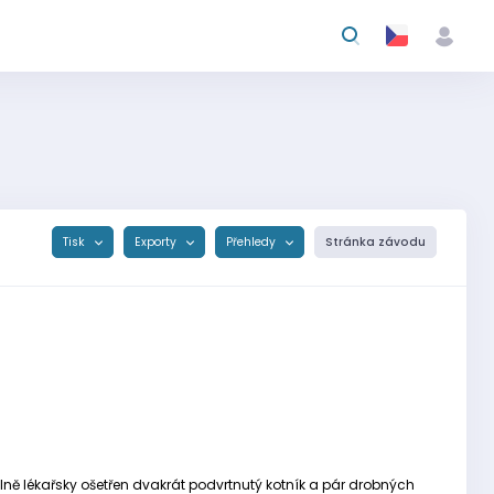
Tisk
Exporty
Přehledy
Stránka závodu
álně lékařsky ošetřen dvakrát podvrtnutý kotník a pár drobných