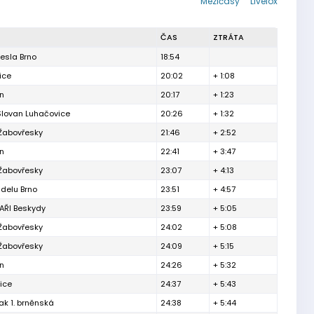
Mezičasy
Livelox
ČAS
ZTRÁTA
esla Brno
18:54
ice
20:02
+ 1:08
ín
20:17
+ 1:23
Slovan Luhačovice
20:26
+ 1:32
 Žabovřesky
21:46
+ 2:52
ín
22:41
+ 3:47
 Žabovřesky
23:07
+ 4:13
delu Brno
23:51
+ 4:57
ŘI Beskydy
23:59
+ 5:05
 Žabovřesky
24:02
+ 5:08
 Žabovřesky
24:09
+ 5:15
ín
24:26
+ 5:32
ice
24:37
+ 5:43
ak 1. brněnská
24:38
+ 5:44