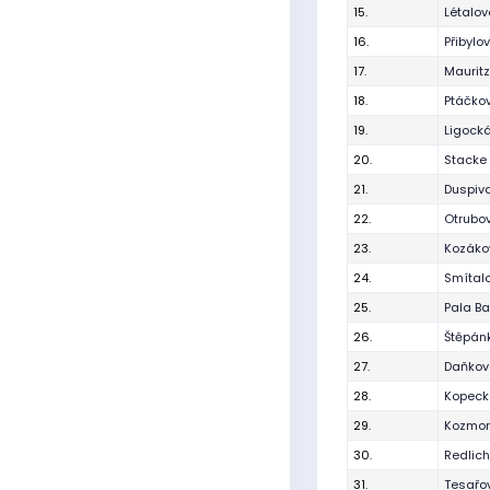
15.
Létalo
16.
Přibylo
17.
Maurit
18.
Ptáčkov
19.
Ligocká
20.
Stacke 
21.
Duspiv
22.
Otrubo
23.
Kozáko
24.
Smítal
25.
Pala Ba
26.
Štěpán
27.
Daňková
28.
Kopecká
29.
Kozmon
30.
Redlich
31.
Tesařo