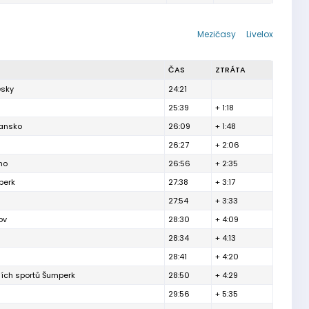
Mezičasy
Livelox
ČAS
ZTRÁTA
esky
24:21
25:39
+ 1:18
lansko
26:09
+ 1:48
26:27
+ 2:06
no
26:56
+ 2:35
berk
27:38
+ 3:17
27:54
+ 3:33
ov
28:30
+ 4:09
28:34
+ 4:13
28:41
+ 4:20
ních sportů Šumperk
28:50
+ 4:29
29:56
+ 5:35