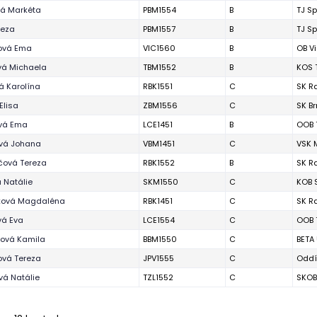
vá Markéta
PBM1554
B
TJ Sp
reza
PBM1557
B
TJ Sp
ová Ema
VIC1560
B
OB V
vá Michaela
TBM1552
B
KOS 
á Karolína
RBK1551
C
SK R
Elisa
ZBM1556
C
SK B
vá Ema
LCE1451
B
OOB 
ová Johana
VBM1451
C
VSK 
čová Tereza
RBK1552
B
SK R
 Natálie
SKM1550
C
KOB 
ová Magdaléna
RBK1451
C
SK R
vá Eva
LCE1554
C
OOB 
íková Kamila
BBM1550
C
BETA
ová Tereza
JPV1555
C
Oddí
vá Natálie
TZL1552
C
SKOB