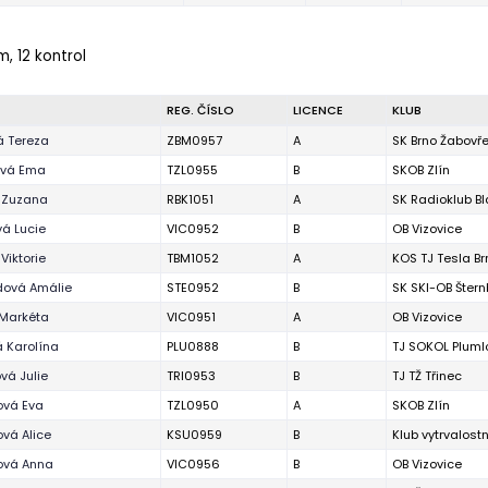
m, 12 kontrol
REG. ČÍSLO
LICENCE
KLUB
á Tereza
ZBM0957
A
SK Brno Žabovř
vá Ema
TZL0955
B
SKOB Zlín
 Zuzana
RBK1051
A
SK Radioklub B
á Lucie
VIC0952
B
OB Vizovice
Viktorie
TBM1052
A
KOS TJ Tesla Br
dová Amálie
STE0952
B
SK SKI-OB Štern
 Markéta
VIC0951
A
OB Vizovice
 Karolína
PLU0888
B
TJ SOKOL Pluml
vá Julie
TRI0953
B
TJ TŽ Třinec
ová Eva
TZL0950
A
SKOB Zlín
vá Alice
KSU0959
B
Klub vytrvalost
ová Anna
VIC0956
B
OB Vizovice