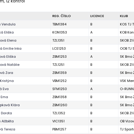
 m, 12 kontrol
REG. ČÍSLO
LICENCE
KLUB
á Vendula
TBM1384
B
KOS TJ T
á Eliška
KON1353
A
KOB Kon
ová Elena
TZL1351
B
SKOB Zl
 Emílie Inka
LCE1253
B
OOB TJ 
vá Eliška
ZBM1253
A
SK Brno
ová Natálie
TZL1251
B
SKOB Zl
ová Zora
ZBM1359
B
SK Brno
Kristýna
VBM1252
B
VSK Men
á Eva
SFM1250
A
O-RUNNA
á Ema
ZBM1358
B
SK Brno
pková Klára
ZBM1260
B
SK Brno
 Dorota
TZL1352
B
SKOB Zl
 Alžběta
VIC1351
B
OB Vizov
vá Tereza
PBM1257
B
TJ Spart