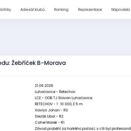
ebříčky
Adresář klubů
Ranking
Reprezentace
Nápověda
odu: Žebříček B-Morava
21.06.2026
Luhačovice - Řetechov
LCE - OOB TJ Slovan Luhačovice
ŘETECHOV - 1 : 10 000, E 5 m
Vavrys Johan - R3
Slezák Libor - R2
Cahel Marek - R1
Závod proběhl za horkého počasí; v cíli byl profesion