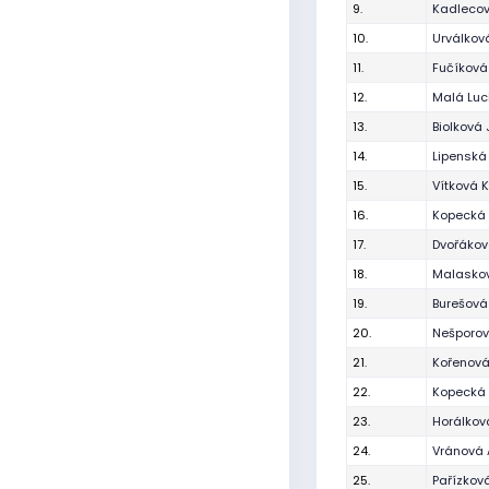
9.
Kadlecov
10.
Urválkov
11.
Fučíkov
12.
Malá Luc
13.
Biolková 
14.
Lipenská
15.
Vítková 
16.
Kopecká 
17.
Dvořákov
18.
Malaskov
19.
Burešová
20.
Nešporov
21.
Kořenov
22.
Kopecká 
23.
Horálkov
24.
Vránová 
25.
Pařízková