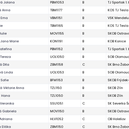
á Jolana
PBM1053
B
TJ Spartak 1.
á Anna
TBM1177
B
KOS TJ Tesla
á Ema
VBM1151
B
VSK Mendelu
ie
TBM1165
B
KOS TJ Tesla
Julie
MOV1155
B
SKOB Ostrav
 Jana Marie
KON1191
B
KOB Konice
Kateřina
PBM1152
B
TJ Spartak 1.
Tereza
UOL1050
B
SOB Olomou
á Dita
ZBM1158
C
SK Brno Žabo
á Linda
UOL1053
B
SOB Olomou
 Sofie
BFM1153
B
SKOB Frýdek
á Viktorie Anna
TZL1150
B
SKOB Zlín
á Hana
TZL1050
B
SKOB Zlín
Veronika
SSU1051
C
SK Severka 
á Gabriela
MOV1150
B
SKOB Ostrav
Adriana
HLV1052
C
OB Holešov
 Eliška
ZBM1150
C
SK Brno Žabo