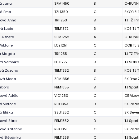
vá Jana
SFM1450
B
O-RUNNA
vá Ema
TZL1350
C
SKOB Zl
zová Anna
TRI1253
B
TJ TŽ Tř
á Lucie
TBM1372
B
KOS TJ T
 Alžběta
SFM1252
A
O-RUNNA
Viktorie
LCE1251
C
OOB TJ 
a Magda
TRI1255
C
TJ TŽ Tř
vá Veronika
PLU1277
B
TJ SOKO
vá Zuzana
TBM1352
B
KOS TJ T
ová Meda
ZBM1356
C
SK Brno
rbora
PBM1355
B
TJ Spart
ková Adéla
VIC1250
C
OB Vizov
 Viktorie
RBK1353
B
SK Radi
 Eliška
SSU1252
C
SK Seve
ová Sára
PBM1552
B
TJ Spart
ová Kateřina
RBK1351
C
SK Radi
vá Štěpánka
PBM1258
C
TJ Spart