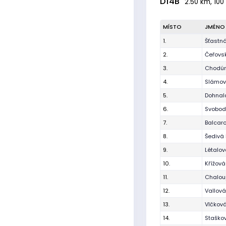
D14B
2.50 km, 100
MÍSTO
JMÉNO
1.
Šťastn
2.
Čeřovsk
3.
Chodúr
4.
Slámová
5.
Dohnalo
6.
Svobod
7.
Balcar
8.
Šedivá 
9.
Létalov
10.
Křížov
11.
Chalou
12.
Vallová
13.
Vlčková
14.
Staško