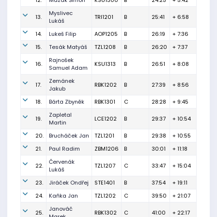
12.
Mazák Šimon
KSU1300
B
24:25
+ 5:42
Myslivec
13.
TRI1201
B
25:41
+ 6:58
Lukáš
14.
Lukeš Filip
AOP1205
B
26:19
+ 7:36
15.
Tesák Matyáš
TZL1208
B
26:20
+ 7:37
Rajnošek
16.
KSU1313
B
26:51
+ 8:08
Samuel Adam
Zemánek
17.
RBK1202
B
27:39
+ 8:56
Jakub
18.
Bárta Zbyněk
RBK1301
C
28:28
+ 9:45
Zapletal
19.
LCE1202
B
29:37
+ 10:54
Martin
20.
Brucháček Jan
TZL1201
B
29:38
+ 10:55
21.
Paul Radim
ZBM1206
B
30:01
+ 11:18
Červenák
22.
TZL1207
C
33:47
+ 15:04
Lukáš
23.
Jiráček Ondřej
STE1401
B
37:54
+ 19:11
24.
Kaňka Jan
TZL1202
C
39:50
+ 21:07
Janováč
25.
RBK1302
C
41:00
+ 22:17
Marek