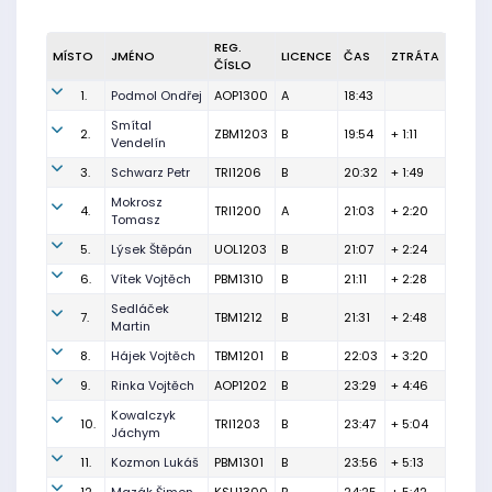
REG.
MÍSTO
JMÉNO
LICENCE
ČAS
ZTRÁTA
ČÍSLO
1.
Podmol Ondřej
AOP1300
A
18:43
Smítal
2.
ZBM1203
B
19:54
+ 1:11
Vendelín
3.
Schwarz Petr
TRI1206
B
20:32
+ 1:49
Mokrosz
4.
TRI1200
A
21:03
+ 2:20
Tomasz
5.
Lýsek Štěpán
UOL1203
B
21:07
+ 2:24
6.
Vítek Vojtěch
PBM1310
B
21:11
+ 2:28
Sedláček
7.
TBM1212
B
21:31
+ 2:48
Martin
8.
Hájek Vojtěch
TBM1201
B
22:03
+ 3:20
9.
Rinka Vojtěch
AOP1202
B
23:29
+ 4:46
Kowalczyk
10.
TRI1203
B
23:47
+ 5:04
Jáchym
11.
Kozmon Lukáš
PBM1301
B
23:56
+ 5:13