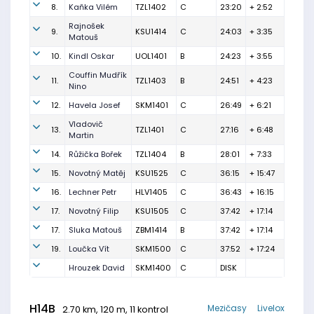
8.
Kaňka Vilém
TZL1402
C
23:20
+ 2:52
Rajnošek
9.
KSU1414
C
24:03
+ 3:35
Matouš
10.
Kindl Oskar
UOL1401
B
24:23
+ 3:55
Couffin Mudřík
11.
TZL1403
B
24:51
+ 4:23
Nino
12.
Havela Josef
SKM1401
C
26:49
+ 6:21
Vladovič
13.
TZL1401
C
27:16
+ 6:48
Martin
14.
Růžička Bořek
TZL1404
B
28:01
+ 7:33
15.
Novotný Matěj
KSU1525
C
36:15
+ 15:47
16.
Lechner Petr
HLV1405
C
36:43
+ 16:15
17.
Novotný Filip
KSU1505
C
37:42
+ 17:14
17.
Sluka Matouš
ZBM1414
B
37:42
+ 17:14
19.
Loučka Vít
SKM1500
C
37:52
+ 17:24
Hrouzek David
SKM1400
C
DISK
H14B
Mezičasy
Livelox
2.70 km, 120 m, 11 kontrol