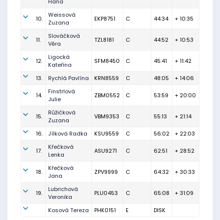
Hana
Weissová
10.
EKP8751
C
44:34
+ 10:35
Zuzana
Slováčková
11.
TZL8181
C
44:52
+ 10:53
Věra
Ligocká
12.
SFM8450
C
45:41
+ 11:42
Kateřina
13.
Rychlá Pavlína
KRN8559
C
48:05
+ 14:06
Finstrlová
14.
ZBM0552
C
53:59
+ 20:00
Julie
Růžičková
15.
VBM9353
C
55:13
+ 21:14
Zuzana
16.
Jílková Radka
KSU9559
C
56:02
+ 22:03
Křečková
17.
ASU9271
C
62:51
+ 28:52
Lenka
Křečková
18.
ZPV9999
C
64:32
+ 30:33
Jana
Lubrichová
19.
PLU0453
C
65:08
+ 31:09
Veronika
Kosová Tereza
PHK0151
E
DISK