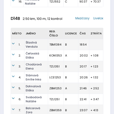
16.
TZL1552
C
90:37
+ 70:37
Natálie
D14B
Mezičasy
Livelox
2.50 km, 100 m, 12 kontrol
REG.
MÍSTO
JMÉNO
LICENCE
ČAS
ZTRÁTA
ČÍSLO
Šťastná
1.
TBM1384
B
18:54
Vendula
Čeřovská
2.
KON1353
A
20:02
+ 1:08
Eliška
Chodúrová
3.
TZL1351
B
20:17
+ 1:23
Elena
Slámová
4.
LCE1253
B
20:26
+ 1:32
Emílie Inka
Dohnalová
5.
ZBM1253
A
21:46
+ 2:52
Eliška
Svobodová
6.
TZL1251
B
22:41
+ 3:47
Natálie
Balcarová
7.
ZBM1359
B
23:07
+ 4:13
Zora