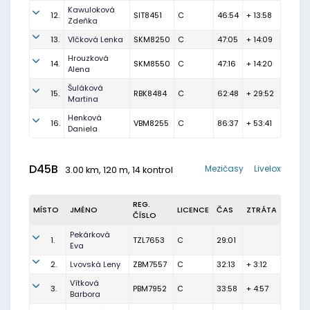
Kawuloková
12.
SIT8451
C
46:54
+ 13:58
Zdeňka
13.
Vlčková Lenka
SKM8250
C
47:05
+ 14:09
Hrouzková
14.
SKM8550
C
47:16
+ 14:20
Alena
Šuláková
15.
RBK8484
C
62:48
+ 29:52
Martina
Henková
16.
VBM8255
C
86:37
+ 53:41
Daniela
D45B
Mezičasy
Livelox
3.00 km, 120 m, 14 kontrol
REG.
MÍSTO
JMÉNO
LICENCE
ČAS
ZTRÁTA
ČÍSLO
Pekárková
1.
TZL7653
C
29:01
Eva
2.
Lvovská Leny
ZBM7557
C
32:13
+ 3:12
Vítková
3.
PBM7952
C
33:58
+ 4:57
Barbora