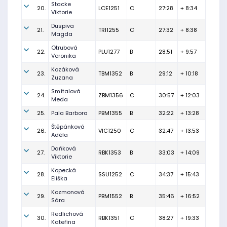
Stacke
20.
LCE1251
C
27:28
+ 8:34
Viktorie
Duspiva
21.
TRI1255
C
27:32
+ 8:38
Magda
Otrubová
22.
PLU1277
B
28:51
+ 9:57
Veronika
Kozáková
23.
TBM1352
B
29:12
+ 10:18
Zuzana
Smítalová
24.
ZBM1356
C
30:57
+ 12:03
Meda
25.
Pala Barbora
PBM1355
B
32:22
+ 13:28
Štěpánková
26.
VIC1250
C
32:47
+ 13:53
Adéla
Daňková
27.
RBK1353
B
33:03
+ 14:09
Viktorie
Kopecká
28.
SSU1252
C
34:37
+ 15:43
Eliška
Kozmonová
29.
PBM1552
B
35:46
+ 16:52
Sára
Redlichová
30.
RBK1351
C
38:27
+ 19:33
Kateřina