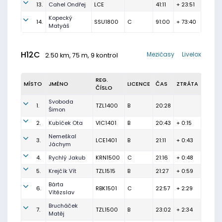
13.
Cahel Ondřej
LCE
41:11
+ 23:51
Kopecký
14.
SSU1800
C
91:00
+ 73:40
Matyáš
H12C
Mezičasy
Livelox
2.50 km, 75 m, 9 kontrol
REG.
MÍSTO
JMÉNO
LICENCE
ČAS
ZTRÁTA
ČÍSLO
Svoboda
1.
TZL1400
B
20:28
Šimon
2.
Kubíček Ota
VIC1401
B
20:43
+ 0:15
Nemeškal
3.
LCE1401
B
21:11
+ 0:43
Jáchym
4.
Rychlý Jakub
KRN1500
C
21:16
+ 0:48
5.
Krejčík Vít
TZL1515
B
21:27
+ 0:59
Bárta
6.
RBK1501
C
22:57
+ 2:29
Vítězslav
Brucháček
7.
TZL1500
B
23:02
+ 2:34
Matěj