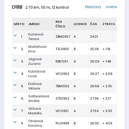
D18B
Mezičasy
Livelox
2.70 km, 110 m, 12 kontrol
REG.
MÍSTO
JMÉNO
LICENCE
ČAS
ZTRÁTA
ČÍSLO
Kučerová
1.
ZBM0957
A
24:21
Tereza
Mašláňová
2.
TZL0955
B
25:39
+ 1:18
Ema
Jágrová
3.
RBK1051
A
26:09
+ 1:48
Zuzana
Kubíčková
4.
VIC0952
B
26:27
+ 2:06
Lucie
Eliášová
5.
TBM1052
A
26:56
+ 2:35
Viktorie
Gottwaldová
6.
STE0952
B
27:38
+ 3:17
Amálie
Vlčková
7.
VIC0951
A
27:54
+ 3:33
Markéta
Otrubová
8.
PLU0888
B
28:30
+ 4:09
Karolína