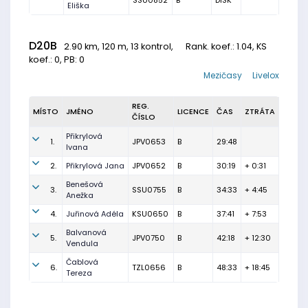
SSU0852
B
DISK
Eliška
D20B
2.90 km, 120 m, 13 kontrol,
Rank. koef.
: 1.04, KS
koef.: 0, PB: 0
Mezičasy
Livelox
REG.
MÍSTO
JMÉNO
LICENCE
ČAS
ZTRÁTA
ČÍSLO
Přikrylová
1.
JPV0653
B
29:48
Ivana
2.
Přikrylová Jana
JPV0652
B
30:19
+ 0:31
Benešová
3.
SSU0755
B
34:33
+ 4:45
Anežka
4.
Juřinová Adéla
KSU0650
B
37:41
+ 7:53
Balvanová
5.
JPV0750
B
42:18
+ 12:30
Vendula
Čablová
6.
TZL0656
B
48:33
+ 18:45
Tereza