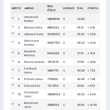
REG.
MÍSTO
JMÉNO
LICENCE
ČAS
ZTRÁTA
ČÍSLO
Vernerová
1.
VBM8558
C
32:56
Radka
2.
Bártová Petra
RBK8252
C
35:12
+ 2:16
3.
Létalová Soňa
SFM8252
C
35:25
+ 2:29
Dittrichová
4.
SKM7750
C
36:22
+ 3:26
Andrea
Novotná
5.
PHK8255
C
37:10
+ 4:14
Martina
6.
Plachá Andrea
JPV7676
C
37:55
+ 4:59
Fučíková
7.
VBM7751
C
40:28
+ 7:32
Hana
8.
Křížová Lenka
TTR8551
C
40:45
+ 7:49
9.
Kočová Eva
TZL7550
C
41:09
+ 8:13
Smítalová
10.
ZBM8053
C
42:20
+ 9:24
Jana
Balcarová
11.
ZBM8153
C
43:35
+ 10:39
Jana