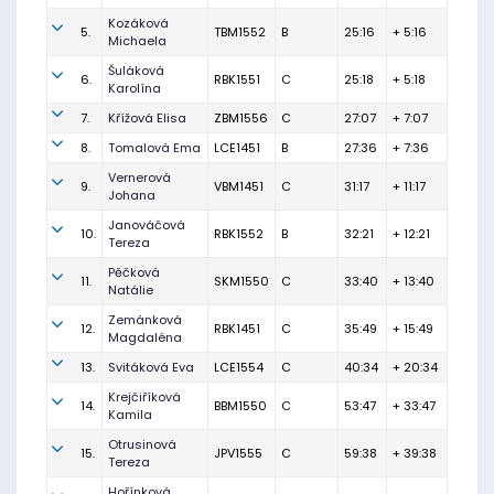
Kozáková
5.
TBM1552
B
25:16
+ 5:16
Michaela
Šuláková
6.
RBK1551
C
25:18
+ 5:18
Karolína
7.
Křížová Elisa
ZBM1556
C
27:07
+ 7:07
8.
Tomalová Ema
LCE1451
B
27:36
+ 7:36
Vernerová
9.
VBM1451
C
31:17
+ 11:17
Johana
Janováčová
10.
RBK1552
B
32:21
+ 12:21
Tereza
Pěčková
11.
SKM1550
C
33:40
+ 13:40
Natálie
Zemánková
12.
RBK1451
C
35:49
+ 15:49
Magdaléna
13.
Svitáková Eva
LCE1554
C
40:34
+ 20:34
Krejčiříková
14.
BBM1550
C
53:47
+ 33:47
Kamila
Otrusinová
15.
JPV1555
C
59:38
+ 39:38
Tereza
Hořínková