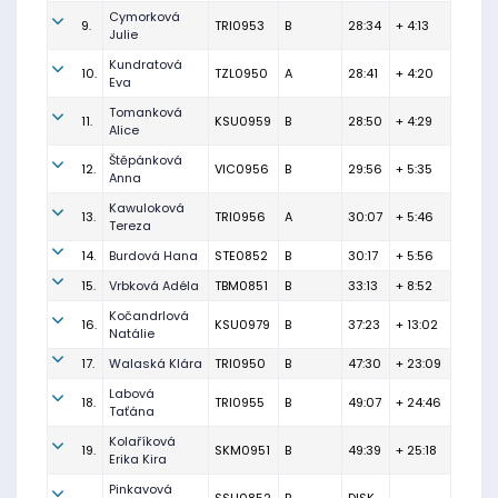
Cymorková
9.
TRI0953
B
28:34
+ 4:13
Julie
Kundratová
10.
TZL0950
A
28:41
+ 4:20
Eva
Tomanková
11.
KSU0959
B
28:50
+ 4:29
Alice
Štěpánková
12.
VIC0956
B
29:56
+ 5:35
Anna
Kawuloková
13.
TRI0956
A
30:07
+ 5:46
Tereza
14.
Burdová Hana
STE0852
B
30:17
+ 5:56
15.
Vrbková Adéla
TBM0851
B
33:13
+ 8:52
Kočandrlová
16.
KSU0979
B
37:23
+ 13:02
Natálie
17.
Walaská Klára
TRI0950
B
47:30
+ 23:09
Labová
18.
TRI0955
B
49:07
+ 24:46
Taťána
Kolaříková
19.
SKM0951
B
49:39
+ 25:18
Erika Kira
Pinkavová