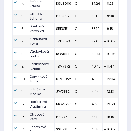
Juřinová
4.
KSU8080
C
37:26
+ 8:25
Radka
Otrubová
5.
PLU7852
C
38:09
+ 9:08
Johana
Daňková
6.
SBK8151
C
38:19
+ 9:18
Veronika
Zlatníková
7.
TZL8053
C
39:08
+ 10:07
Irena
Václavková
8.
KON8155
C
39:43
+ 10:42
Lenka
Sedláčková
9.
TBM7872
C
40:48
+ 11:47
Alžběta
Červinková
10.
BFM8052
C
41:05
+ 12:04
Jana
Poláčková
11.
JPV7552
C
41:14
+ 12:13
Monika
Horáčková
12.
MOV7750
C
41:59
+ 12:58
Vladimíra
Otrubová
13.
PLU7777
C
44:11
+ 15:10
Věra
Szostková
14.
SSU7851
C
45:10
+ 16:09