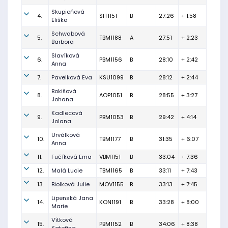
Skupieńová
4.
SIT1151
B
27:26
+ 1:58
Eliška
Schwabová
5.
TBM1188
A
27:51
+ 2:23
Barbora
Slavíková
6.
PBM1156
B
28:10
+ 2:42
Anna
7.
Pavelková Eva
KSU1099
B
28:12
+ 2:44
Bokišová
8.
AOP1051
B
28:55
+ 3:27
Johana
Kadlecová
9.
PBM1053
B
29:42
+ 4:14
Jolana
Urválková
10.
TBM1177
B
31:35
+ 6:07
Anna
11.
Fučíková Ema
VBM1151
B
33:04
+ 7:36
12.
Malá Lucie
TBM1165
B
33:11
+ 7:43
13.
Biolková Julie
MOV1155
B
33:13
+ 7:45
Lipenská Jana
14.
KON1191
B
33:28
+ 8:00
Marie
Vítková
15.
PBM1152
B
34:06
+ 8:38