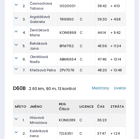
Časnochova
2.
0020001
38:42
+ 4:10
Tatiana
Argalášová
3.
TRI6850
C
39:30
+ 4:58
Gabriela
Ženčáková
4.
KON6868
C
44:14
+ 9:42
Marie
Řeháková
5.
BFM7152
C
45:56
+ 11:24
Jana
Obrátilová
6.
ABM6654
C
47:46
+ 13:14
Naďa
7.
Křečková Petra
ZPV7076
C
48:20
+ 13:48
D60B
Mezičasy
Livelox
2.60 km, 90 m, 13 kontrol
REG.
MÍSTO
JMÉNO
LICENCE
ČAS
ZTRÁTA
ČÍSLO
Hlavová
1.
KON6389
C
36:23
Miroslava
Koláriková
2.
TZL6351
C
37:47
+ 1:24
Irena