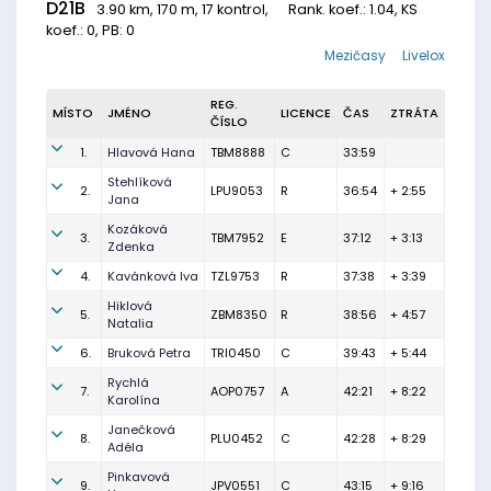
D21B
3.90 km, 170 m, 17 kontrol,
Rank. koef.
: 1.04, KS
koef.: 0, PB: 0
Mezičasy
Livelox
REG.
MÍSTO
JMÉNO
LICENCE
ČAS
ZTRÁTA
ČÍSLO
1.
Hlavová Hana
TBM8888
C
33:59
Stehlíková
2.
LPU9053
R
36:54
+ 2:55
Jana
Kozáková
3.
TBM7952
E
37:12
+ 3:13
Zdenka
4.
Kavánková Iva
TZL9753
R
37:38
+ 3:39
Hiklová
5.
ZBM8350
R
38:56
+ 4:57
Natalia
6.
Bruková Petra
TRI0450
C
39:43
+ 5:44
Rychlá
7.
AOP0757
A
42:21
+ 8:22
Karolína
Janečková
8.
PLU0452
C
42:28
+ 8:29
Adéla
Pinkavová
9.
JPV0551
C
43:15
+ 9:16