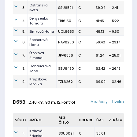
Ostřanská
3.
SSU6591
C
39:04
+ 2:41
Iveta
Denysenko
4.
TRI6150
C
41:45
+ 5:22
Tamara
5.
Šimková Hana
UOL6653
C
46:13
+ 9:50
Sochorová
6.
HAV6250
C
59:40
+ 23:17
Hana
Štorková
7.
JPV6556
C
61:24
+ 25:01
Simona
Gebauerová
8.
SSU6450
C
62:42
+ 26:19
Jana
Krejčíková
9.
TZL6262
C
69:09
+ 32:46
Monika
D65B
Mezičasy
Livelox
2.40 km, 90 m, 12 kontrol
REG.
MÍSTO
JMÉNO
LICENCE
ČAS
ZTRÁTA
ČÍSLO
Králová
1.
SSU6091
C
35:01
Zdenka