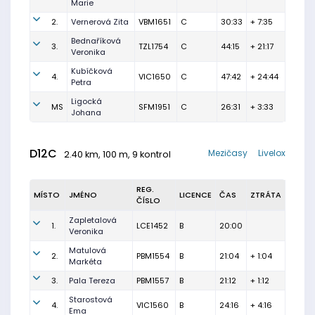
Marie
2.
Vernerová Zita
VBM1651
C
30:33
+ 7:35
Bednaříková
3.
TZL1754
C
44:15
+ 21:17
Veronika
Kubíčková
4.
VIC1650
C
47:42
+ 24:44
Petra
Ligocká
MS
SFM1951
C
26:31
+ 3:33
Johana
D12C
Mezičasy
Livelox
2.40 km, 100 m, 9 kontrol
REG.
MÍSTO
JMÉNO
LICENCE
ČAS
ZTRÁTA
ČÍSLO
Zapletalová
1.
LCE1452
B
20:00
Veronika
Matulová
2.
PBM1554
B
21:04
+ 1:04
Markéta
3.
Pala Tereza
PBM1557
B
21:12
+ 1:12
Starostová
4.
VIC1560
B
24:16
+ 4:16
Ema