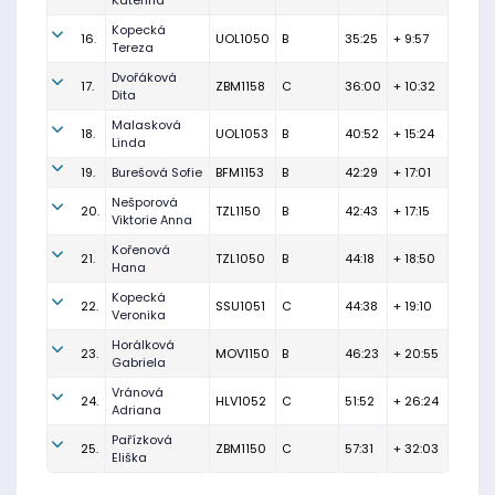
Kateřina
Kopecká
16.
UOL1050
B
35:25
+ 9:57
Tereza
Dvořáková
17.
ZBM1158
C
36:00
+ 10:32
Dita
Malasková
18.
UOL1053
B
40:52
+ 15:24
Linda
19.
Burešová Sofie
BFM1153
B
42:29
+ 17:01
Nešporová
20.
TZL1150
B
42:43
+ 17:15
Viktorie Anna
Kořenová
21.
TZL1050
B
44:18
+ 18:50
Hana
Kopecká
22.
SSU1051
C
44:38
+ 19:10
Veronika
Horálková
23.
MOV1150
B
46:23
+ 20:55
Gabriela
Vránová
24.
HLV1052
C
51:52
+ 26:24
Adriana
Pařízková
25.
ZBM1150
C
57:31
+ 32:03
Eliška