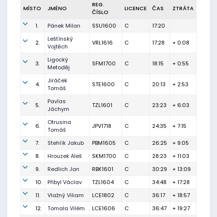
REG.
MÍSTO
JMÉNO
LICENCE
ČAS
ZTRÁTA
ČÍSLO
1.
Pánek Milan
SSU1600
C
17:20
Leštínský
2.
VRL1616
C
17:28
+ 0:08
Vojtěch
Ligocký
3.
SFM1700
C
18:15
+ 0:55
Metoděj
Jiráček
4.
STE1600
C
20:13
+ 2:53
Tomáš
Pavlas
5.
TZL1601
C
23:23
+ 6:03
Jáchym
Otrusina
6.
JPV1718
C
24:35
+ 7:15
Tomáš
7.
Stehlík Jakub
PBM1605
C
26:25
+ 9:05
8.
Hrouzek Aleš
SKM1700
C
28:23
+ 11:03
9.
Redlich Jan
RBK1601
C
30:29
+ 13:09
10.
Přibyl Václav
TZL1604
C
34:48
+ 17:28
11.
Vlažný Viliam
LCE1802
C
36:17
+ 18:57
12.
Tomala Vilém
LCE1606
C
36:47
+ 19:27