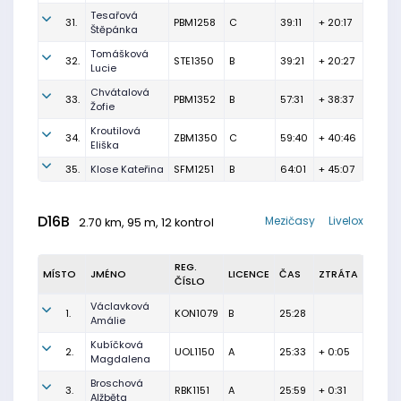
Tesařová
31.
PBM1258
C
39:11
+ 20:17
Štěpánka
Tomášková
32.
STE1350
B
39:21
+ 20:27
Lucie
Chvátalová
33.
PBM1352
B
57:31
+ 38:37
Žofie
Kroutilová
34.
ZBM1350
C
59:40
+ 40:46
Eliška
35.
Klose Kateřina
SFM1251
B
64:01
+ 45:07
D16B
Mezičasy
Livelox
2.70 km, 95 m, 12 kontrol
REG.
MÍSTO
JMÉNO
LICENCE
ČAS
ZTRÁTA
ČÍSLO
Václavková
1.
KON1079
B
25:28
Amálie
Kubíčková
2.
UOL1150
A
25:33
+ 0:05
Magdalena
Broschová
3.
RBK1151
A
25:59
+ 0:31
Alžběta