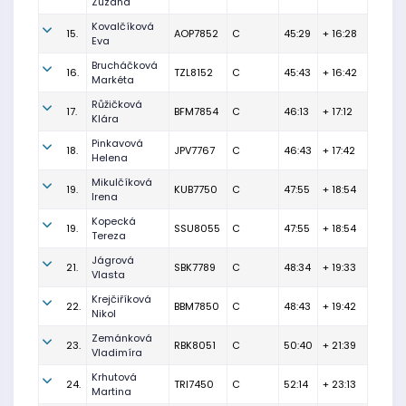
Zuzana
Kovalčíková
15.
AOP7852
C
45:29
+ 16:28
Eva
Brucháčková
16.
TZL8152
C
45:43
+ 16:42
Markéta
Růžičková
17.
BFM7854
C
46:13
+ 17:12
Klára
Pinkavová
18.
JPV7767
C
46:43
+ 17:42
Helena
Mikulčíková
19.
KUB7750
C
47:55
+ 18:54
Irena
Kopecká
19.
SSU8055
C
47:55
+ 18:54
Tereza
Jágrová
21.
SBK7789
C
48:34
+ 19:33
Vlasta
Krejčiříková
22.
BBM7850
C
48:43
+ 19:42
Nikol
Zemánková
23.
RBK8051
C
50:40
+ 21:39
Vladimíra
Krhutová
24.
TRI7450
C
52:14
+ 23:13
Martina