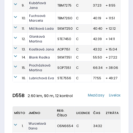
Kubáňová
9.
TBM7275
C
37:23
+ 8:55
Jana
Fuchsová
10.
TBM7260
C
40:19
+ 11:51
Marcela
11.
Mičíková Lada
SKM7250
C
40:40
+ 12:12
Glonková
12.
STE7450
C
42:39
+ 14:11
Martina
13.
Kostková Jana
AOP7151
C
43:32
+ 15:04
14.
Blank Radka
SKM7351
C
55:50
+ 27:22
Procházková
15.
SOP7351
C
66:34
+ 38:06
Martina
16.
Lubrichová Eva
STE7556
C
77:55
+ 49:27
D55B
Mezičasy
Livelox
2.60 km, 90 m, 12 kontrol
REG.
MÍSTO
JMÉNO
LICENCE
ČAS
ZTRÁTA
ČÍSLO
Wurzelová
1.
OSN6654
C
34:32
Dana