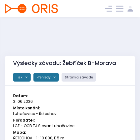
Výsledky závodu: Žebříček B-Morava
Tisk
Přehledy
Stránka závodu
Datum:
21.06.2026
Místo konání:
Luhačovice - Řetechov
Pořadatel:
LCE - OOB TJ Slovan Luhačovice
Mapa:
ŘETECHOV - 1 : 10 000, E 5 m