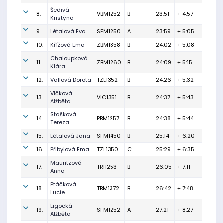
Šedivá
8.
VBM1252
B
23:51
+ 4:57
Kristýna
9.
Létalová Eva
SFM1250
A
23:59
+ 5:05
10.
Křížová Ema
ZBM1358
B
24:02
+ 5:08
Chaloupková
11.
ZBM1260
B
24:09
+ 5:15
Klára
12.
Vallová Dorota
TZL1352
B
24:26
+ 5:32
Vlčková
13.
VIC1351
B
24:37
+ 5:43
Alžběta
Stašková
14.
PBM1257
B
24:38
+ 5:44
Tereza
15.
Létalová Jana
SFM1450
B
25:14
+ 6:20
16.
Přibylová Ema
TZL1350
C
25:29
+ 6:35
Mauritzová
17.
TRI1253
B
26:05
+ 7:11
Anna
Ptáčková
18.
TBM1372
B
26:42
+ 7:48
Lucie
Ligocká
19.
SFM1252
A
27:21
+ 8:27
Alžběta