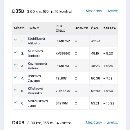
D35B
Mezičasy
Livelox
3.60 km, 165 m, 16 kontrol
REG.
MÍSTO
JMÉNO
LICENCE
ČAS
ZTRÁTA
ČÍSLO
Stehlíková
1.
PBM8752
C
42:59
Alžbeta
Muchová
2.
KVS8550
C
48:19
+ 5:20
Barbora
Kozmonová
3.
PBM8751
C
48:25
+ 5:26
Helena
Baťková
4.
TZL8151
C
50:38
+ 7:39
Zuzana
Křístková
5.
ZBM8379
C
52:49
+ 9:50
Veronika
Matoušková
6.
STE7951
C
53:21
+ 10:22
Jana
D40B
Mezičasy
Livelox
3.30 km, 155 m, 14 kontrol