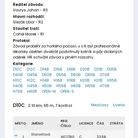
Ředitel závodu:
Vavrys Johan - R3
Hlavní rozhodčí:
Slezák Libor - R2
Stavitel tratí:
Cahel Marek - R1
Protokol:
Závod proběhl za horkého počasí; v cíli byl profesionálně
lékařsky ošetřen dvakrát podvrtnutý kotník a pár drobných
oděrek. HR schválil závod v plném rozsahu.
Kategorie:
D10C
D12C
D14B
D16B
D18B
D20B
D21B
D35B
D40B
D45B
D50B
D55B
D60B
D65B
D70B
H10C
H12C
H14B
H16B
H18B
H20B
H21B
H35B
H40B
H45B
H50B
H55B
H60B
H65B
H70B
H75B
H80B
OPEN-M
OPEN-S
D10C
Mezičasy
Livelox
2.10 km, 65 m, 7 kontrol
REG.
MÍSTO
JMÉNO
LICENCE
ČAS
ZTRÁTA
ČÍSLO
Starostová
1.
VIC1760
C
22:58