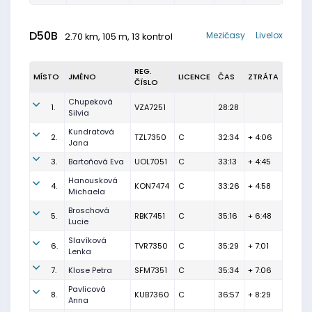
D50B
Mezičasy
Livelox
2.70 km, 105 m, 13 kontrol
REG.
MÍSTO
JMÉNO
LICENCE
ČAS
ZTRÁTA
ČÍSLO
Chupeková
1.
VZA7251
28:28
Silvia
Kundratová
2.
TZL7350
C
32:34
+ 4:06
Jana
3.
Bartoňová Eva
UOL7051
C
33:13
+ 4:45
Hanousková
4.
KON7474
C
33:26
+ 4:58
Michaela
Broschová
5.
RBK7451
C
35:16
+ 6:48
Lucie
Slavíková
6.
TVR7350
C
35:29
+ 7:01
Lenka
7.
Klose Petra
SFM7351
C
35:34
+ 7:06
Pavlicová
8.
KUB7360
C
36:57
+ 8:29
Anna