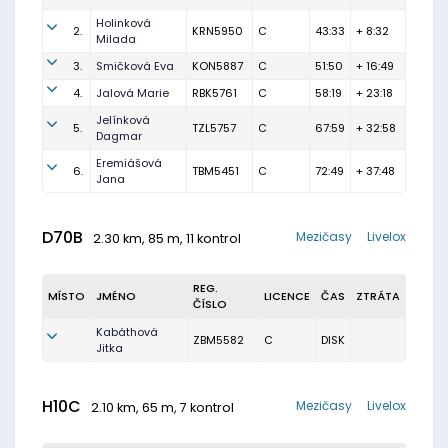
Holinková
2.
KRN5950
C
43:33
+ 8:32
Milada
3.
Smičková Eva
KON5887
C
51:50
+ 16:49
4.
Jalová Marie
RBK5761
C
58:19
+ 23:18
Jelínková
5.
TZL5757
C
67:59
+ 32:58
Dagmar
Eremiášová
6.
TBM5451
C
72:49
+ 37:48
Jana
D70B
Mezičasy
Livelox
2.30 km, 85 m, 11 kontrol
REG.
MÍSTO
JMÉNO
LICENCE
ČAS
ZTRÁTA
ČÍSLO
Kabáthová
ZBM5582
C
DISK
Jitka
H10C
Mezičasy
Livelox
2.10 km, 65 m, 7 kontrol