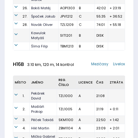
26.
Bokiš Matěj
AOP1303
B
42:02
+ 23:19
27.
Špaček Jakub
JPV1212
C
55:35
+ 36:52
28.
Novák Oliver
TZL1209
C
74:01
+ 55:18
Kawulok
SIT1201
B
DISK
Matyáš
Šíma Filip
TBM1213
B
DISK
H16B
Mezičasy
Livelox
3.10 km, 120 m, 14 kontrol
REG.
MÍSTO
JMÉNO
LICENCE
ČAS
ZTRÁTA
ČÍSLO
Pekárek
1.
TZL1000
A
21:08
David
Mašláň
2.
TZL1005
A
21:19
+ 0:11
Prokop
3.
Pěček Tobiáš
SKM1100
A
22:50
+ 1:42
4.
Hikl Martin
ZBM1104
A
23:09
+ 2:01
Mička Gabriel