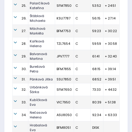
Palarčíková
25.
SFM7850
C
53:52
+ 24:51
Kateřina
Štáblová
26.
KSU7787
C
56:15
+ 27:14
Michaela
Máchová
27.
BFM7753
C
59:23
+ 30:22
Markéta
Kaňková
28.
TZL7654
C
59:59
+ 30:58
Helena
Balvanová
29.
JPV7777
C
61:41
+ 32:40
Martina
Burešová
30.
BFM7855
C
68:15
+ 39:14
Petra
31.
Pánková Jitka
SSU7850
C
68:52
+ 39:51
Urbánková
32.
SFM7650
C
73:33
+ 44:32
Šárka
Kubíčková
33.
VIC7950
C
80:39
+ 51:38
Eva
Nečasová
34.
ASU8050
C
92:34
+ 63:33
Helena
Hrabalová
BFM8051
C
DISK
Eva