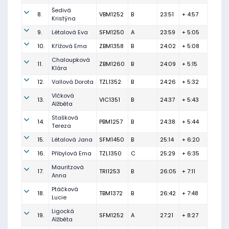
Šedivá
8.
VBM1252
B
23:51
+ 4:57
Kristýna
9.
Létalová Eva
SFM1250
A
23:59
+ 5:05
10.
Křížová Ema
ZBM1358
B
24:02
+ 5:08
Chaloupková
11.
ZBM1260
B
24:09
+ 5:15
Klára
12.
Vallová Dorota
TZL1352
B
24:26
+ 5:32
Vlčková
13.
VIC1351
B
24:37
+ 5:43
Alžběta
Stašková
14.
PBM1257
B
24:38
+ 5:44
Tereza
15.
Létalová Jana
SFM1450
B
25:14
+ 6:20
16.
Přibylová Ema
TZL1350
C
25:29
+ 6:35
Mauritzová
17.
TRI1253
B
26:05
+ 7:11
Anna
Ptáčková
18.
TBM1372
B
26:42
+ 7:48
Lucie
Ligocká
19.
SFM1252
A
27:21
+ 8:27
Alžběta