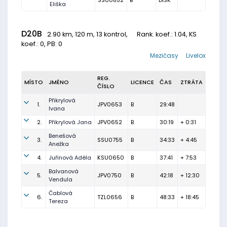
SSU0852
B
DISK
Eliška
D20B
2.90 km, 120 m, 13 kontrol,
Rank. koef.
: 1.04, KS
koef.: 0, PB: 0
Mezičasy
Livelox
REG.
MÍSTO
JMÉNO
LICENCE
ČAS
ZTRÁTA
ČÍSLO
Přikrylová
1.
JPV0653
B
29:48
Ivana
2.
Přikrylová Jana
JPV0652
B
30:19
+ 0:31
Benešová
3.
SSU0755
B
34:33
+ 4:45
Anežka
4.
Juřinová Adéla
KSU0650
B
37:41
+ 7:53
Balvanová
5.
JPV0750
B
42:18
+ 12:30
Vendula
Čablová
6.
TZL0656
B
48:33
+ 18:45
Tereza