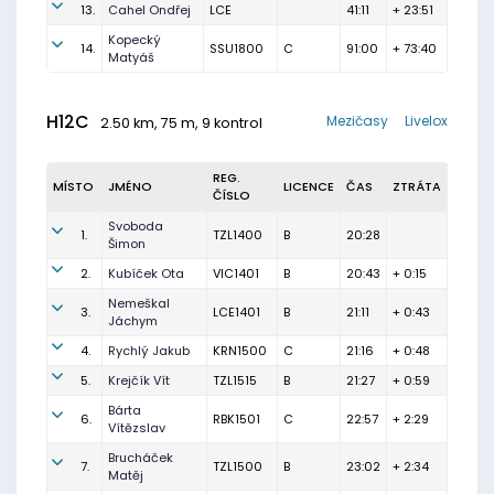
13.
Cahel Ondřej
LCE
41:11
+ 23:51
Kopecký
14.
SSU1800
C
91:00
+ 73:40
Matyáš
H12C
Mezičasy
Livelox
2.50 km, 75 m, 9 kontrol
REG.
MÍSTO
JMÉNO
LICENCE
ČAS
ZTRÁTA
ČÍSLO
Svoboda
1.
TZL1400
B
20:28
Šimon
2.
Kubíček Ota
VIC1401
B
20:43
+ 0:15
Nemeškal
3.
LCE1401
B
21:11
+ 0:43
Jáchym
4.
Rychlý Jakub
KRN1500
C
21:16
+ 0:48
5.
Krejčík Vít
TZL1515
B
21:27
+ 0:59
Bárta
6.
RBK1501
C
22:57
+ 2:29
Vítězslav
Brucháček
7.
TZL1500
B
23:02
+ 2:34
Matěj