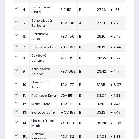
Skupieńová
4.
SIT1151
B
27:26
+ 1:58
Eliška
Schwabová
5.
TBM1188
A
27:51
+ 2:23
Barbora
Slavíková
6.
PBM1156
B
28:10
+ 2:42
Anna
7.
Pavelková Eva
KSU1099
B
28:12
+ 2:44
Bokišová
8.
AOP1051
B
28:55
+ 3:27
Johana
Kadlecová
9.
PBM1053
B
29:42
+ 4:14
Jolana
Urválková
10.
TBM1177
B
31:35
+ 6:07
Anna
11.
Fučíková Ema
VBM1151
B
33:04
+ 7:36
12.
Malá Lucie
TBM1165
B
33:11
+ 7:43
13.
Biolková Julie
MOV1155
B
33:13
+ 7:45
Lipenská Jana
14.
KON1191
B
33:28
+ 8:00
Marie
Vítková
15.
PBM1152
B
34:06
+ 8:38