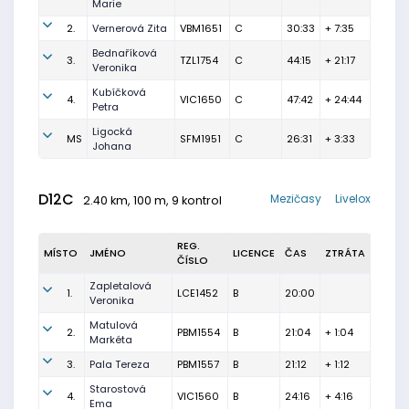
Marie
2.
Vernerová Zita
VBM1651
C
30:33
+ 7:35
Bednaříková
3.
TZL1754
C
44:15
+ 21:17
Veronika
Kubíčková
4.
VIC1650
C
47:42
+ 24:44
Petra
Ligocká
MS
SFM1951
C
26:31
+ 3:33
Johana
D12C
Mezičasy
Livelox
2.40 km, 100 m, 9 kontrol
REG.
MÍSTO
JMÉNO
LICENCE
ČAS
ZTRÁTA
ČÍSLO
Zapletalová
1.
LCE1452
B
20:00
Veronika
Matulová
2.
PBM1554
B
21:04
+ 1:04
Markéta
3.
Pala Tereza
PBM1557
B
21:12
+ 1:12
Starostová
4.
VIC1560
B
24:16
+ 4:16
Ema