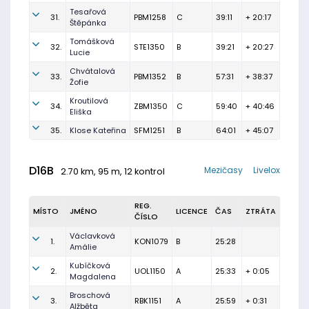
Tesařová
31.
PBM1258
C
39:11
+ 20:17
Štěpánka
Tomášková
32.
STE1350
B
39:21
+ 20:27
Lucie
Chvátalová
33.
PBM1352
B
57:31
+ 38:37
Žofie
Kroutilová
34.
ZBM1350
C
59:40
+ 40:46
Eliška
35.
Klose Kateřina
SFM1251
B
64:01
+ 45:07
D16B
Mezičasy
Livelox
2.70 km, 95 m, 12 kontrol
REG.
MÍSTO
JMÉNO
LICENCE
ČAS
ZTRÁTA
ČÍSLO
Václavková
1.
KON1079
B
25:28
Amálie
Kubíčková
2.
UOL1150
A
25:33
+ 0:05
Magdalena
Broschová
3.
RBK1151
A
25:59
+ 0:31
Alžběta