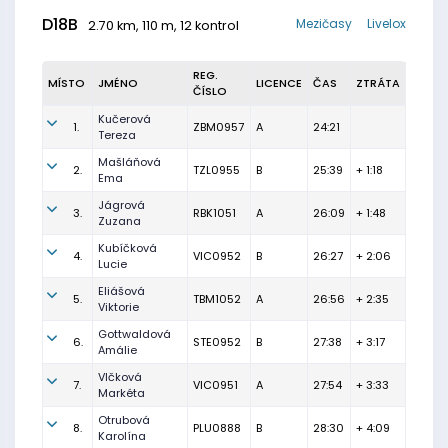
D18B
Mezičasy
Livelox
2.70 km, 110 m, 12 kontrol
REG.
MÍSTO
JMÉNO
LICENCE
ČAS
ZTRÁTA
ČÍSLO
Kučerová
1.
ZBM0957
A
24:21
Tereza
Mašláňová
2.
TZL0955
B
25:39
+ 1:18
Ema
Jágrová
3.
RBK1051
A
26:09
+ 1:48
Zuzana
Kubíčková
4.
VIC0952
B
26:27
+ 2:06
Lucie
Eliášová
5.
TBM1052
A
26:56
+ 2:35
Viktorie
Gottwaldová
6.
STE0952
B
27:38
+ 3:17
Amálie
Vlčková
7.
VIC0951
A
27:54
+ 3:33
Markéta
Otrubová
8.
PLU0888
B
28:30
+ 4:09
Karolína