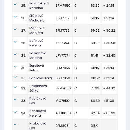
Palarčíková
25.
SFM7850
C
53:52
+ 24:51
Kateřina
Štáblová
26.
KSU7787
C
56:15
+ 27:14
Michaela
Máchová
27.
BFM7753
C
59:23
+ 30:22
Markéta
Kaňková
28.
TZL7654
C
59:59
+ 30:58
Helena
Balvanová
29.
JPV7777
C
61:41
+ 32:40
Martina
Burešová
30.
BFM7855
C
68:15
+ 39:14
Petra
31.
Pánková Jitka
SSU7850
C
68:52
+ 39:51
Urbánková
32.
SFM7650
C
73:33
+ 44:32
Šárka
Kubíčková
33.
VIC7950
C
80:39
+ 51:38
Eva
Nečasová
34.
ASU8050
C
92:34
+ 63:33
Helena
Hrabalová
BFM8051
C
DISK
Eva