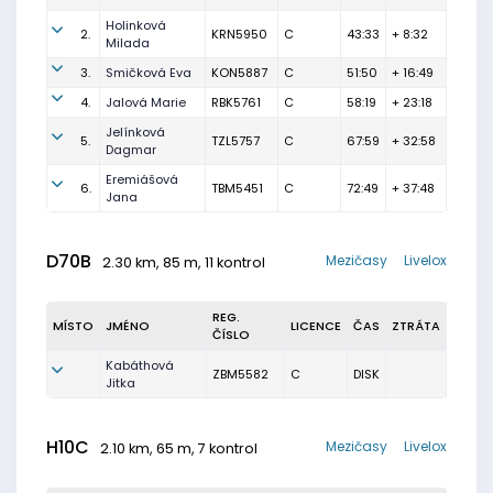
Holinková
2.
KRN5950
C
43:33
+ 8:32
Milada
3.
Smičková Eva
KON5887
C
51:50
+ 16:49
4.
Jalová Marie
RBK5761
C
58:19
+ 23:18
Jelínková
5.
TZL5757
C
67:59
+ 32:58
Dagmar
Eremiášová
6.
TBM5451
C
72:49
+ 37:48
Jana
D70B
Mezičasy
Livelox
2.30 km, 85 m, 11 kontrol
REG.
MÍSTO
JMÉNO
LICENCE
ČAS
ZTRÁTA
ČÍSLO
Kabáthová
ZBM5582
C
DISK
Jitka
H10C
Mezičasy
Livelox
2.10 km, 65 m, 7 kontrol