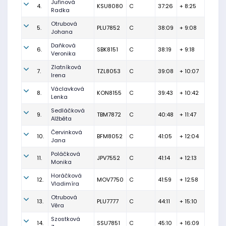
Juřinová
4.
KSU8080
C
37:26
+ 8:25
Radka
Otrubová
5.
PLU7852
C
38:09
+ 9:08
Johana
Daňková
6.
SBK8151
C
38:19
+ 9:18
Veronika
Zlatníková
7.
TZL8053
C
39:08
+ 10:07
Irena
Václavková
8.
KON8155
C
39:43
+ 10:42
Lenka
Sedláčková
9.
TBM7872
C
40:48
+ 11:47
Alžběta
Červinková
10.
BFM8052
C
41:05
+ 12:04
Jana
Poláčková
11.
JPV7552
C
41:14
+ 12:13
Monika
Horáčková
12.
MOV7750
C
41:59
+ 12:58
Vladimíra
Otrubová
13.
PLU7777
C
44:11
+ 15:10
Věra
Szostková
14.
SSU7851
C
45:10
+ 16:09