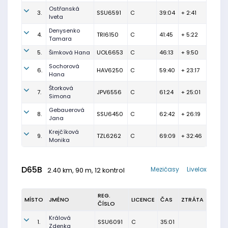
Ostřanská
3.
SSU6591
C
39:04
+ 2:41
Iveta
Denysenko
4.
TRI6150
C
41:45
+ 5:22
Tamara
5.
Šimková Hana
UOL6653
C
46:13
+ 9:50
Sochorová
6.
HAV6250
C
59:40
+ 23:17
Hana
Štorková
7.
JPV6556
C
61:24
+ 25:01
Simona
Gebauerová
8.
SSU6450
C
62:42
+ 26:19
Jana
Krejčíková
9.
TZL6262
C
69:09
+ 32:46
Monika
D65B
Mezičasy
Livelox
2.40 km, 90 m, 12 kontrol
REG.
MÍSTO
JMÉNO
LICENCE
ČAS
ZTRÁTA
ČÍSLO
Králová
1.
SSU6091
C
35:01
Zdenka