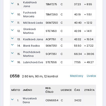
Kubáňová
9.
TBM7275
C
37:23
+ 8:55
Jana
Fuchsová
10.
TBM7260
C
40:19
+ 11:51
Marcela
11.
Mičíková Lada
SKM7250
C
40:40
+ 12:12
Glonková
12.
STE7450
C
42:39
+ 14:11
Martina
13.
Kostková Jana
AOP7151
C
43:32
+ 15:04
14.
Blank Radka
SKM7351
C
55:50
+ 27:22
Procházková
15.
SOP7351
C
66:34
+ 38:06
Martina
16.
Lubrichová Eva
STE7556
C
77:55
+ 49:27
D55B
Mezičasy
Livelox
2.60 km, 90 m, 12 kontrol
REG.
MÍSTO
JMÉNO
LICENCE
ČAS
ZTRÁTA
ČÍSLO
Wurzelová
1.
OSN6654
C
34:32
Dana