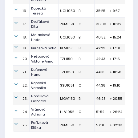
Kateřina
Kopecká
16.
UOL1050
B
35:25
+ 9:57
Tereza
Dvořáková
17.
ZBM1158
C
36:00
+ 10:32
Dita
Malasková
18.
UOL1053
B
40:52
+ 15:24
Linda
19.
Burešová Sofie
BFM1153
B
42:29
+ 17:01
Nešporová
20.
TZL1150
B
42:43
+ 17:15
Viktorie Anna
Kořenová
21.
TZL1050
B
44:18
+ 18:50
Hana
Kopecká
22.
SSU1051
C
44:38
+ 19:10
Veronika
Horálková
23.
MOV1150
B
46:23
+ 20:55
Gabriela
Vránová
24.
HLV1052
C
51:52
+ 26:24
Adriana
Pařízková
25.
ZBM1150
C
57:31
+ 32:03
Eliška