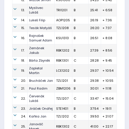
12.
Mazák Šimon
KSU1300
B
24:25
+ 5:42
Myslivec
13.
TRI1201
B
25:41
+ 6:58
Lukáš
14.
Lukeš Filip
AOP1205
B
26:19
+ 7:36
15.
Tesák Matyáš
TZL1208
B
26:20
+ 7:37
Rajnošek
16.
KSU1313
B
26:51
+ 8:08
Samuel Adam
Zemánek
17.
RBK1202
B
27:39
+ 8:56
Jakub
18.
Bárta Zbyněk
RBK1301
C
28:28
+ 9:45
Zapletal
19.
LCE1202
B
29:37
+ 10:54
Martin
20.
Brucháček Jan
TZL1201
B
29:38
+ 10:55
21.
Paul Radim
ZBM1206
B
30:01
+ 11:18
Červenák
22.
TZL1207
C
33:47
+ 15:04
Lukáš
23.
Jiráček Ondřej
STE1401
B
37:54
+ 19:11
24.
Kaňka Jan
TZL1202
C
39:50
+ 21:07
Janováč
25.
RBK1302
C
41:00
+ 22:17
Marek