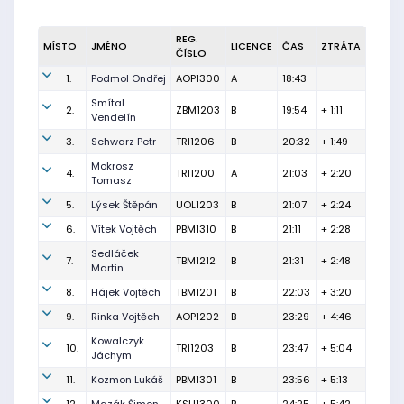
REG.
MÍSTO
JMÉNO
LICENCE
ČAS
ZTRÁTA
ČÍSLO
1.
Podmol Ondřej
AOP1300
A
18:43
Smítal
2.
ZBM1203
B
19:54
+ 1:11
Vendelín
3.
Schwarz Petr
TRI1206
B
20:32
+ 1:49
Mokrosz
4.
TRI1200
A
21:03
+ 2:20
Tomasz
5.
Lýsek Štěpán
UOL1203
B
21:07
+ 2:24
6.
Vítek Vojtěch
PBM1310
B
21:11
+ 2:28
Sedláček
7.
TBM1212
B
21:31
+ 2:48
Martin
8.
Hájek Vojtěch
TBM1201
B
22:03
+ 3:20
9.
Rinka Vojtěch
AOP1202
B
23:29
+ 4:46
Kowalczyk
10.
TRI1203
B
23:47
+ 5:04
Jáchym
11.
Kozmon Lukáš
PBM1301
B
23:56
+ 5:13