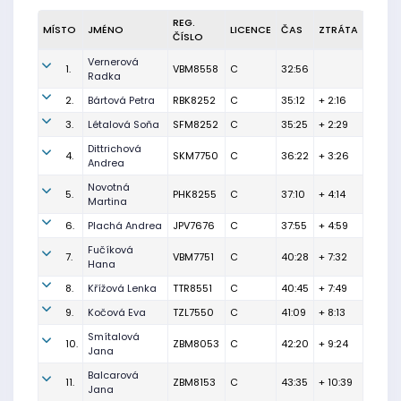
REG.
MÍSTO
JMÉNO
LICENCE
ČAS
ZTRÁTA
ČÍSLO
Vernerová
1.
VBM8558
C
32:56
Radka
2.
Bártová Petra
RBK8252
C
35:12
+ 2:16
3.
Létalová Soňa
SFM8252
C
35:25
+ 2:29
Dittrichová
4.
SKM7750
C
36:22
+ 3:26
Andrea
Novotná
5.
PHK8255
C
37:10
+ 4:14
Martina
6.
Plachá Andrea
JPV7676
C
37:55
+ 4:59
Fučíková
7.
VBM7751
C
40:28
+ 7:32
Hana
8.
Křížová Lenka
TTR8551
C
40:45
+ 7:49
9.
Kočová Eva
TZL7550
C
41:09
+ 8:13
Smítalová
10.
ZBM8053
C
42:20
+ 9:24
Jana
Balcarová
11.
ZBM8153
C
43:35
+ 10:39
Jana