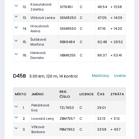
Kawuloková
12.
SIT8451
C
46:54
+ 13:58
Zdeňka
13.
Vlčková Lenka
SKM8250
C
47:05
+ 14:09
Hrouzková
14.
SKM8550
C
47:16
+ 14:20
Alena
Šuláková
15.
RBK8484
C
62:48
+ 29:52
Martina
Henková
16.
VBM8255
C
86:37
+ 53:41
Daniela
D45B
Mezičasy
Livelox
3.00 km, 120 m, 14 kontrol
REG.
MÍSTO
JMÉNO
LICENCE
ČAS
ZTRÁTA
ČÍSLO
Pekárková
1.
TZL7653
C
29:01
Eva
2.
Lvovská Leny
ZBM7557
C
32:13
+ 3:12
Vítková
3.
PBM7952
C
33:58
+ 4:57
Barbora