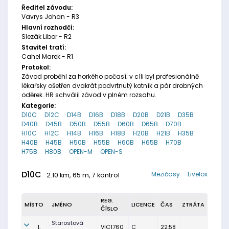
Ředitel závodu:
Vavrys Johan - R3
Hlavní rozhodčí:
Slezák Libor - R2
Stavitel tratí:
Cahel Marek - R1
Protokol:
Závod proběhl za horkého počasí; v cíli byl profesionálně
lékařsky ošetřen dvakrát podvrtnutý kotník a pár drobných
oděrek. HR schválil závod v plném rozsahu.
Kategorie:
D10C
D12C
D14B
D16B
D18B
D20B
D21B
D35B
D40B
D45B
D50B
D55B
D60B
D65B
D70B
H10C
H12C
H14B
H16B
H18B
H20B
H21B
H35B
H40B
H45B
H50B
H55B
H60B
H65B
H70B
H75B
H80B
OPEN-M
OPEN-S
D10C
Mezičasy
Livelox
2.10 km, 65 m, 7 kontrol
REG.
MÍSTO
JMÉNO
LICENCE
ČAS
ZTRÁTA
ČÍSLO
Starostová
1.
VIC1760
C
22:58