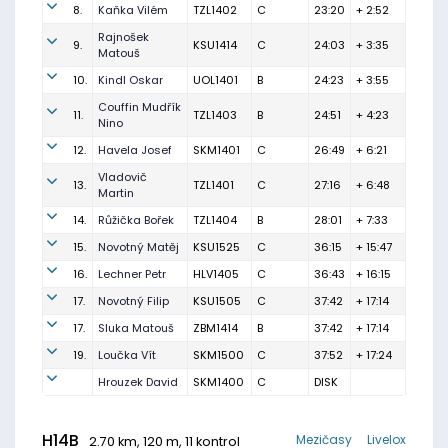
8.
Kaňka Vilém
TZL1402
C
23:20
+ 2:52
Rajnošek
9.
KSU1414
C
24:03
+ 3:35
Matouš
10.
Kindl Oskar
UOL1401
B
24:23
+ 3:55
Couffin Mudřík
11.
TZL1403
B
24:51
+ 4:23
Nino
12.
Havela Josef
SKM1401
C
26:49
+ 6:21
Vladovič
13.
TZL1401
C
27:16
+ 6:48
Martin
14.
Růžička Bořek
TZL1404
B
28:01
+ 7:33
15.
Novotný Matěj
KSU1525
C
36:15
+ 15:47
16.
Lechner Petr
HLV1405
C
36:43
+ 16:15
17.
Novotný Filip
KSU1505
C
37:42
+ 17:14
17.
Sluka Matouš
ZBM1414
B
37:42
+ 17:14
19.
Loučka Vít
SKM1500
C
37:52
+ 17:24
Hrouzek David
SKM1400
C
DISK
H14B
Mezičasy
Livelox
2.70 km, 120 m, 11 kontrol