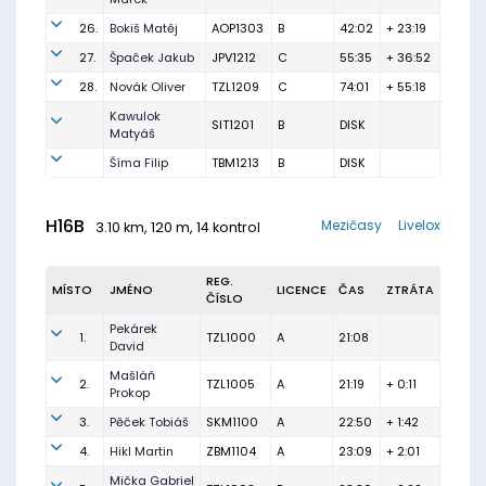
26.
Bokiš Matěj
AOP1303
B
42:02
+ 23:19
27.
Špaček Jakub
JPV1212
C
55:35
+ 36:52
28.
Novák Oliver
TZL1209
C
74:01
+ 55:18
Kawulok
SIT1201
B
DISK
Matyáš
Šíma Filip
TBM1213
B
DISK
H16B
Mezičasy
Livelox
3.10 km, 120 m, 14 kontrol
REG.
MÍSTO
JMÉNO
LICENCE
ČAS
ZTRÁTA
ČÍSLO
Pekárek
1.
TZL1000
A
21:08
David
Mašláň
2.
TZL1005
A
21:19
+ 0:11
Prokop
3.
Pěček Tobiáš
SKM1100
A
22:50
+ 1:42
4.
Hikl Martin
ZBM1104
A
23:09
+ 2:01
Mička Gabriel