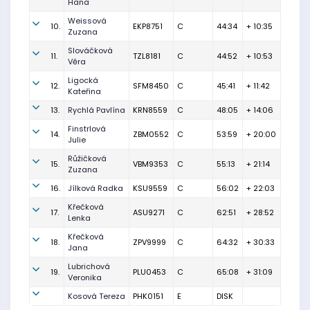
Hana
Weissová
10.
EKP8751
C
44:34
+ 10:35
Zuzana
Slováčková
11.
TZL8181
C
44:52
+ 10:53
Věra
Ligocká
12.
SFM8450
C
45:41
+ 11:42
Kateřina
13.
Rychlá Pavlína
KRN8559
C
48:05
+ 14:06
Finstrlová
14.
ZBM0552
C
53:59
+ 20:00
Julie
Růžičková
15.
VBM9353
C
55:13
+ 21:14
Zuzana
16.
Jílková Radka
KSU9559
C
56:02
+ 22:03
Křečková
17.
ASU9271
C
62:51
+ 28:52
Lenka
Křečková
18.
ZPV9999
C
64:32
+ 30:33
Jana
Lubrichová
19.
PLU0453
C
65:08
+ 31:09
Veronika
Kosová Tereza
PHK0151
E
DISK