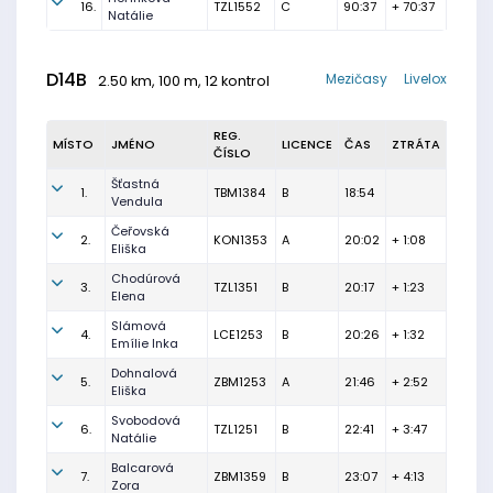
16.
TZL1552
C
90:37
+ 70:37
Natálie
D14B
Mezičasy
Livelox
2.50 km, 100 m, 12 kontrol
REG.
MÍSTO
JMÉNO
LICENCE
ČAS
ZTRÁTA
ČÍSLO
Šťastná
1.
TBM1384
B
18:54
Vendula
Čeřovská
2.
KON1353
A
20:02
+ 1:08
Eliška
Chodúrová
3.
TZL1351
B
20:17
+ 1:23
Elena
Slámová
4.
LCE1253
B
20:26
+ 1:32
Emílie Inka
Dohnalová
5.
ZBM1253
A
21:46
+ 2:52
Eliška
Svobodová
6.
TZL1251
B
22:41
+ 3:47
Natálie
Balcarová
7.
ZBM1359
B
23:07
+ 4:13
Zora