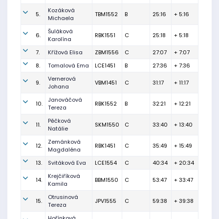
Kozáková
5.
TBM1552
B
25:16
+ 5:16
Michaela
Šuláková
6.
RBK1551
C
25:18
+ 5:18
Karolína
7.
Křížová Elisa
ZBM1556
C
27:07
+ 7:07
8.
Tomalová Ema
LCE1451
B
27:36
+ 7:36
Vernerová
9.
VBM1451
C
31:17
+ 11:17
Johana
Janováčová
10.
RBK1552
B
32:21
+ 12:21
Tereza
Pěčková
11.
SKM1550
C
33:40
+ 13:40
Natálie
Zemánková
12.
RBK1451
C
35:49
+ 15:49
Magdaléna
13.
Svitáková Eva
LCE1554
C
40:34
+ 20:34
Krejčiříková
14.
BBM1550
C
53:47
+ 33:47
Kamila
Otrusinová
15.
JPV1555
C
59:38
+ 39:38
Tereza
Hořínková