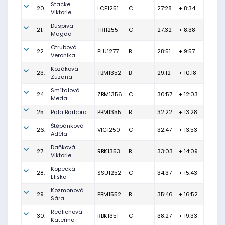
Stacke
20.
LCE1251
C
27:28
+ 8:34
Viktorie
Duspiva
21.
TRI1255
C
27:32
+ 8:38
Magda
Otrubová
22.
PLU1277
B
28:51
+ 9:57
Veronika
Kozáková
23.
TBM1352
B
29:12
+ 10:18
Zuzana
Smítalová
24.
ZBM1356
C
30:57
+ 12:03
Meda
25.
Pala Barbora
PBM1355
B
32:22
+ 13:28
Štěpánková
26.
VIC1250
C
32:47
+ 13:53
Adéla
Daňková
27.
RBK1353
B
33:03
+ 14:09
Viktorie
Kopecká
28.
SSU1252
C
34:37
+ 15:43
Eliška
Kozmonová
29.
PBM1552
B
35:46
+ 16:52
Sára
Redlichová
30.
RBK1351
C
38:27
+ 19:33
Kateřina