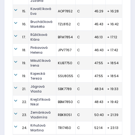
Zuzana
Kovalčíková
15.
AOP7852
C
45:29
+ 16:28
Eva
Brucháčková
16.
TZL8152
C
45:43
+ 16:42
Markéta
Růžičková
17.
BFM7854
C
46:13
+ 17:12
Klára
Pinkavová
18.
JPV7767
C
46:43
+ 17:42
Helena
Mikulčíková
19.
KUB7750
C
47:55
+ 18:54
Irena
Kopecká
19.
SSU8055
C
47:55
+ 18:54
Tereza
Jágrová
21.
SBK7789
C
48:34
+ 19:33
Vlasta
Krejčiříková
22.
BBM7850
C
48:43
+ 19:42
Nikol
Zemánková
23.
RBK8051
C
50:40
+ 21:39
Vladimíra
Krhutová
24.
TRI7450
C
52:14
+ 23:13
Martina