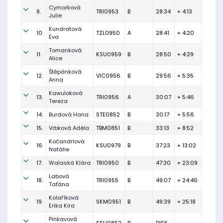
Cymorková
9.
TRI0953
B
28:34
+ 4:13
Julie
Kundratová
10.
TZL0950
A
28:41
+ 4:20
Eva
Tomanková
11.
KSU0959
B
28:50
+ 4:29
Alice
Štěpánková
12.
VIC0956
B
29:56
+ 5:35
Anna
Kawuloková
13.
TRI0956
A
30:07
+ 5:46
Tereza
14.
Burdová Hana
STE0852
B
30:17
+ 5:56
15.
Vrbková Adéla
TBM0851
B
33:13
+ 8:52
Kočandrlová
16.
KSU0979
B
37:23
+ 13:02
Natálie
17.
Walaská Klára
TRI0950
B
47:30
+ 23:09
Labová
18.
TRI0955
B
49:07
+ 24:46
Taťána
Kolaříková
19.
SKM0951
B
49:39
+ 25:18
Erika Kira
Pinkavová