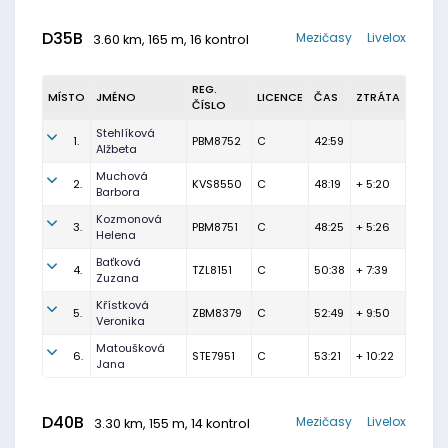
D35B
Mezičasy
Livelox
3.60 km, 165 m, 16 kontrol
REG.
MÍSTO
JMÉNO
LICENCE
ČAS
ZTRÁTA
ČÍSLO
Stehlíková
1.
PBM8752
C
42:59
Alžbeta
Muchová
2.
KVS8550
C
48:19
+ 5:20
Barbora
Kozmonová
3.
PBM8751
C
48:25
+ 5:26
Helena
Baťková
4.
TZL8151
C
50:38
+ 7:39
Zuzana
Křístková
5.
ZBM8379
C
52:49
+ 9:50
Veronika
Matoušková
6.
STE7951
C
53:21
+ 10:22
Jana
D40B
Mezičasy
Livelox
3.30 km, 155 m, 14 kontrol