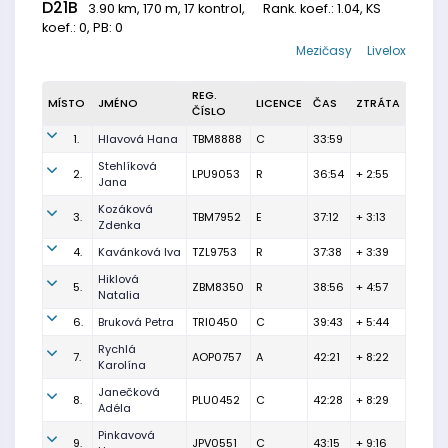
D21B
3.90 km, 170 m, 17 kontrol,
Rank. koef.
: 1.04, KS
koef.: 0, PB: 0
Mezičasy
Livelox
REG.
MÍSTO
JMÉNO
LICENCE
ČAS
ZTRÁTA
ČÍSLO
1.
Hlavová Hana
TBM8888
C
33:59
Stehlíková
2.
LPU9053
R
36:54
+ 2:55
Jana
Kozáková
3.
TBM7952
E
37:12
+ 3:13
Zdenka
4.
Kavánková Iva
TZL9753
R
37:38
+ 3:39
Hiklová
5.
ZBM8350
R
38:56
+ 4:57
Natalia
6.
Bruková Petra
TRI0450
C
39:43
+ 5:44
Rychlá
7.
AOP0757
A
42:21
+ 8:22
Karolína
Janečková
8.
PLU0452
C
42:28
+ 8:29
Adéla
Pinkavová
9.
JPV0551
C
43:15
+ 9:16