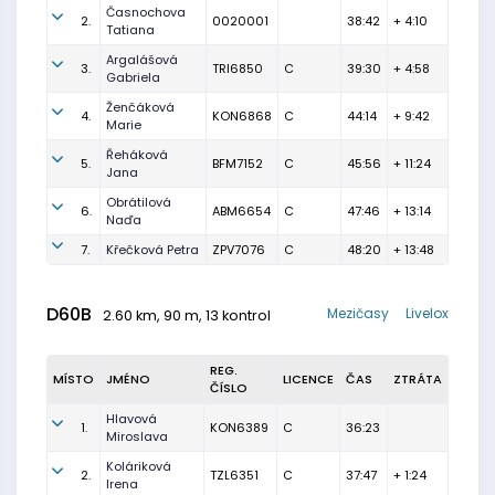
Časnochova
2.
0020001
38:42
+ 4:10
Tatiana
Argalášová
3.
TRI6850
C
39:30
+ 4:58
Gabriela
Ženčáková
4.
KON6868
C
44:14
+ 9:42
Marie
Řeháková
5.
BFM7152
C
45:56
+ 11:24
Jana
Obrátilová
6.
ABM6654
C
47:46
+ 13:14
Naďa
7.
Křečková Petra
ZPV7076
C
48:20
+ 13:48
D60B
Mezičasy
Livelox
2.60 km, 90 m, 13 kontrol
REG.
MÍSTO
JMÉNO
LICENCE
ČAS
ZTRÁTA
ČÍSLO
Hlavová
1.
KON6389
C
36:23
Miroslava
Koláriková
2.
TZL6351
C
37:47
+ 1:24
Irena