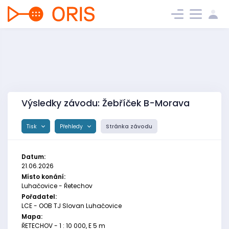
Výsledky závodu: Žebříček B-Morava
Tisk
Přehledy
Stránka závodu
Datum:
21.06.2026
Místo konání:
Luhačovice - Řetechov
Pořadatel:
LCE - OOB TJ Slovan Luhačovice
Mapa:
ŘETECHOV - 1 : 10 000, E 5 m