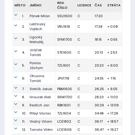
REG.
MÍSTO
JMÉNO
LICENCE
ČAS
ZTRÁTA
ČÍSLO
1.
Pánek Milan
SSU1600
C
17:20
Leštínský
2.
VRL1616
C
17:28
+ 0:08
Vojtěch
Ligocký
3.
SFM1700
C
18:15
+ 0:55
Metoděj
Jiráček
4.
STE1600
C
20:13
+ 2:53
Tomáš
Pavlas
5.
TZL1601
C
23:23
+ 6:03
Jáchym
Otrusina
6.
JPV1718
C
24:35
+ 7:15
Tomáš
7.
Stehlík Jakub
PBM1605
C
26:25
+ 9:05
8.
Hrouzek Aleš
SKM1700
C
28:23
+ 11:03
9.
Redlich Jan
RBK1601
C
30:29
+ 13:09
10.
Přibyl Václav
TZL1604
C
34:48
+ 17:28
11.
Vlažný Viliam
LCE1802
C
36:17
+ 18:57
12.
Tomala Vilém
LCE1606
C
36:47
+ 19:27