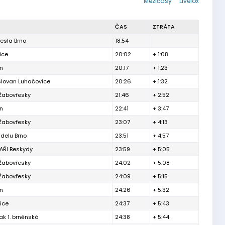
Mezičasy
Livelox
ČAS
ZTRÁTA
esla Brno
18:54
ice
20:02
+ 1:08
ín
20:17
+ 1:23
Slovan Luhačovice
20:26
+ 1:32
 Žabovřesky
21:46
+ 2:52
ín
22:41
+ 3:47
 Žabovřesky
23:07
+ 4:13
delu Brno
23:51
+ 4:57
ŘI Beskydy
23:59
+ 5:05
 Žabovřesky
24:02
+ 5:08
 Žabovřesky
24:09
+ 5:15
ín
24:26
+ 5:32
ice
24:37
+ 5:43
ak 1. brněnská
24:38
+ 5:44