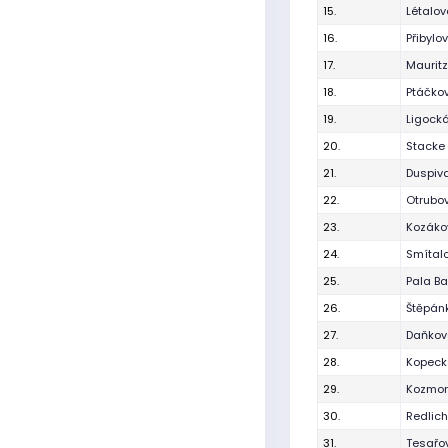
15.
Létalo
16.
Přibylo
17.
Maurit
18.
Ptáčkov
19.
Ligocká
20.
Stacke 
21.
Duspiv
22.
Otrubo
23.
Kozáko
24.
Smítal
25.
Pala Ba
26.
Štěpán
27.
Daňková
28.
Kopecká
29.
Kozmon
30.
Redlich
31.
Tesařo