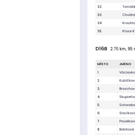
32.
Tomášk
33.
Chvátal
34.
Kroutil
35.
Klose K
D16B
2.70 km, 95 
MÍSTO
JMÉNO
1.
Václavko
2.
Kubíčko
3.
Broschov
4.
Skupieńo
5.
Schwabo
6.
Slavíkov
7.
Pavelkov
8.
Bokišová