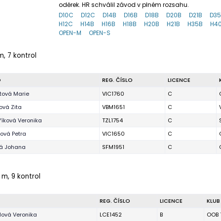
oděrek. HR schválil závod v plném rozsahu.
D10C
D12C
D14B
D16B
D18B
D20B
D21B
D3
H12C
H14B
H16B
H18B
H20B
H21B
H35B
H4
OPEN-M
OPEN-S
m, 7 kontrol
O
REG. ČÍSLO
LICENCE
tová Marie
VIC1760
C
ová Zita
VBM1651
C
íková Veronika
TZL1754
C
ová Petra
VIC1650
C
ká Johana
SFM1951
C
 m, 9 kontrol
REG. ČÍSLO
LICENCE
KLUB
lová Veronika
LCE1452
B
OOB 