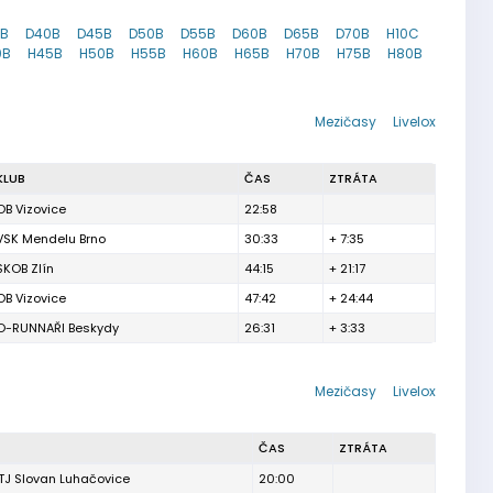
5B
D40B
D45B
D50B
D55B
D60B
D65B
D70B
H10C
0B
H45B
H50B
H55B
H60B
H65B
H70B
H75B
H80B
Mezičasy
Livelox
KLUB
ČAS
ZTRÁTA
OB Vizovice
22:58
VSK Mendelu Brno
30:33
+ 7:35
SKOB Zlín
44:15
+ 21:17
OB Vizovice
47:42
+ 24:44
O-RUNNAŘI Beskydy
26:31
+ 3:33
Mezičasy
Livelox
ČAS
ZTRÁTA
TJ Slovan Luhačovice
20:00