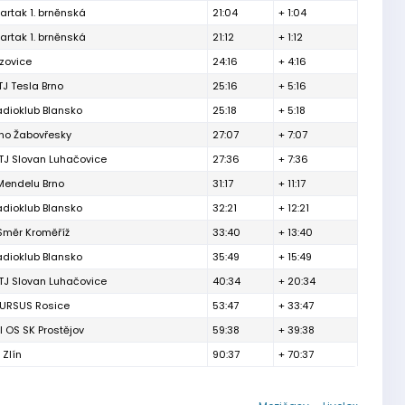
artak 1. brněnská
21:04
+ 1:04
artak 1. brněnská
21:12
+ 1:12
izovice
24:16
+ 4:16
TJ Tesla Brno
25:16
+ 5:16
adioklub Blansko
25:18
+ 5:18
rno Žabovřesky
27:07
+ 7:07
TJ Slovan Luhačovice
27:36
+ 7:36
Mendelu Brno
31:17
+ 11:17
adioklub Blansko
32:21
+ 12:21
Směr Kroměříž
33:40
+ 13:40
adioklub Blansko
35:49
+ 15:49
TJ Slovan Luhačovice
40:34
+ 20:34
 URSUS Rosice
53:47
+ 33:47
l OS SK Prostějov
59:38
+ 39:38
 Zlín
90:37
+ 70:37