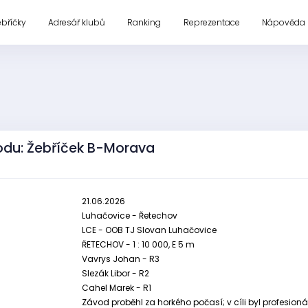
ebříčky
Adresář klubů
Ranking
Reprezentace
Nápověda
odu: Žebříček B-Morava
21.06.2026
Luhačovice - Řetechov
LCE - OOB TJ Slovan Luhačovice
ŘETECHOV - 1 : 10 000, E 5 m
Vavrys Johan - R3
Slezák Libor - R2
Cahel Marek - R1
Závod proběhl za horkého počasí; v cíli byl profesion