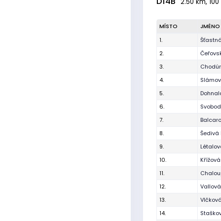
D14B
2.50 km, 100
MÍSTO
JMÉNO
1.
Šťastn
2.
Čeřovsk
3.
Chodúr
4.
Slámová
5.
Dohnalo
6.
Svobod
7.
Balcar
8.
Šedivá 
9.
Létalov
10.
Křížov
11.
Chalou
12.
Vallová
13.
Vlčková
14.
Staško