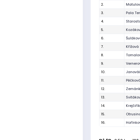
2.
Matulo
3.
Pala Te
4.
Starost
5.
Kozáko
6.
Šulákov
7.
Křížová 
8.
Tomalo
9.
Verner
10.
Janová
11.
Pěčková
12.
Zemánk
13.
Svitáko
14.
Krejčiř
15.
Otrusin
16.
Hořínko