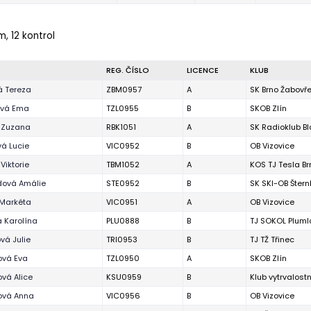
m, 12 kontrol
REG. ČÍSLO
LICENCE
KLUB
á Tereza
ZBM0957
A
SK Brno Žabovř
vá Ema
TZL0955
B
SKOB Zlín
 Zuzana
RBK1051
A
SK Radioklub B
á Lucie
VIC0952
B
OB Vizovice
Viktorie
TBM1052
A
KOS TJ Tesla Br
dová Amálie
STE0952
B
SK SKI-OB Štern
 Markéta
VIC0951
A
OB Vizovice
 Karolína
PLU0888
B
TJ SOKOL Pluml
vá Julie
TRI0953
B
TJ TŽ Třinec
ová Eva
TZL0950
A
SKOB Zlín
vá Alice
KSU0959
B
Klub vytrvalost
ová Anna
VIC0956
B
OB Vizovice