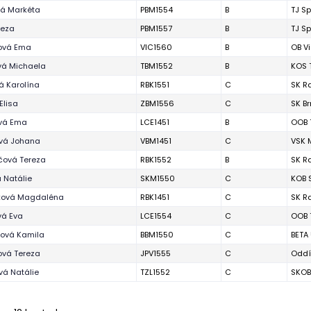
vá Markéta
PBM1554
B
TJ Sp
reza
PBM1557
B
TJ Sp
ová Ema
VIC1560
B
OB V
vá Michaela
TBM1552
B
KOS 
á Karolína
RBK1551
C
SK R
Elisa
ZBM1556
C
SK B
vá Ema
LCE1451
B
OOB 
ová Johana
VBM1451
C
VSK 
čová Tereza
RBK1552
B
SK R
 Natálie
SKM1550
C
KOB 
ová Magdaléna
RBK1451
C
SK R
vá Eva
LCE1554
C
OOB 
íková Kamila
BBM1550
C
BETA
ová Tereza
JPV1555
C
Oddí
vá Natálie
TZL1552
C
SKOB