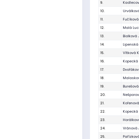
9.
Kadlecov
10.
Urválkov
11.
Fučíkov
12.
Malá Luc
13.
Biolková 
14.
Lipenská
15.
Vítková 
16.
Kopecká 
17.
Dvořákov
18.
Malaskov
19.
Burešová
20.
Nešporov
21.
Kořenov
22.
Kopecká 
23.
Horálkov
24.
Vránová 
25.
Pařízková