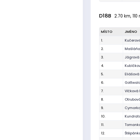
D18B
2.70 km, 110 
MÍSTO
JMÉNO
1.
Kučerov
2.
Mašláňo
3.
Jágrová
4.
Kubíčkov
5.
Eliášová 
6.
Gottwal
7.
Vlčková
8.
Otrubová
9.
Cymorko
10.
Kundrat
11.
Tomanko
12.
Štěpánk