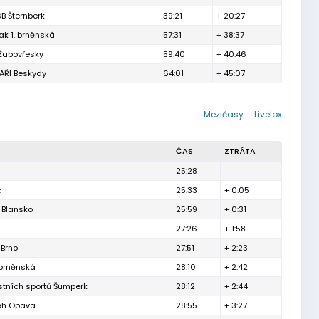
B Šternberk
39:21
+ 20:27
ak 1. brněnská
57:31
+ 38:37
 Žabovřesky
59:40
+ 40:46
ŘI Beskydy
64:01
+ 45:07
Mezičasy
Livelox
ČAS
ZTRÁTA
25:28
c
25:33
+ 0:05
 Blansko
25:59
+ 0:31
27:26
+ 1:58
 Brno
27:51
+ 2:23
 brněnská
28:10
+ 2:42
ostních sportů Šumperk
28:12
+ 2:44
Běh Opava
28:55
+ 3:27