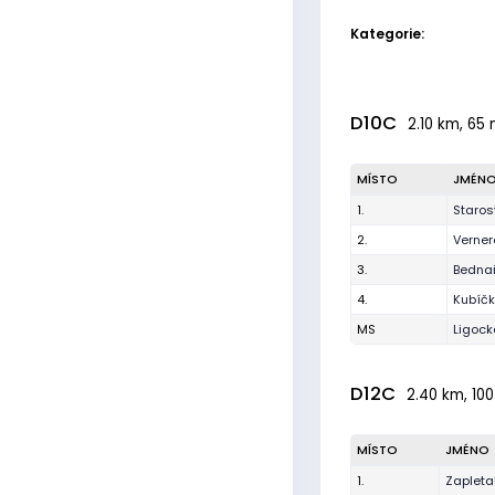
Kategorie:
D10C
2.10 km, 65 
MÍSTO
JMÉN
1.
Staros
2.
Verner
3.
Bednař
4.
Kubíčk
MS
Ligoc
D12C
2.40 km, 100
MÍSTO
JMÉNO
1.
Zapleta