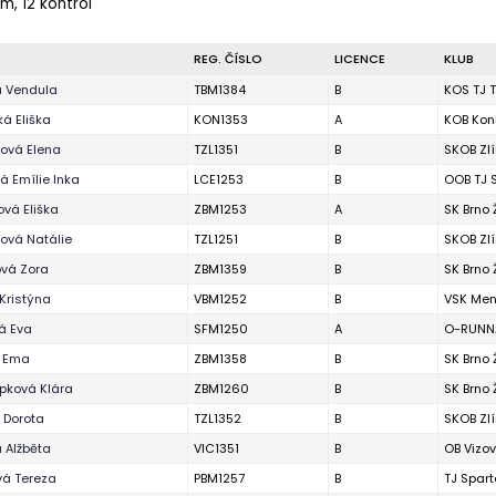
 m, 12 kontrol
REG. ČÍSLO
LICENCE
KLUB
á Vendula
TBM1384
B
KOS TJ T
á Eliška
KON1353
A
KOB Kon
ová Elena
TZL1351
B
SKOB Zl
 Emílie Inka
LCE1253
B
OOB TJ 
vá Eliška
ZBM1253
A
SK Brno
ová Natálie
TZL1251
B
SKOB Zl
ová Zora
ZBM1359
B
SK Brno
Kristýna
VBM1252
B
VSK Men
á Eva
SFM1250
A
O-RUNNA
á Ema
ZBM1358
B
SK Brno
pková Klára
ZBM1260
B
SK Brno
 Dorota
TZL1352
B
SKOB Zl
 Alžběta
VIC1351
B
OB Vizov
vá Tereza
PBM1257
B
TJ Spart