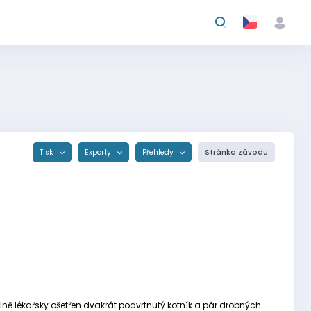
Tisk
Exporty
Přehledy
Stránka závodu
álně lékařsky ošetřen dvakrát podvrtnutý kotník a pár drobných