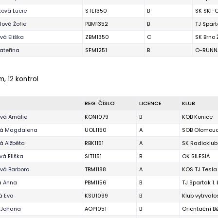
ová Lucie
STE1350
B
SK SKI-O
ová Žofie
PBM1352
B
TJ Spart
ová Eliška
ZBM1350
C
SK Brno
ateřina
SFM1251
B
O-RUNNA
m, 12 kontrol
REG. ČÍSLO
LICENCE
KLUB
vá Amálie
KON1079
B
KOB Konice
vá Magdalena
UOL1150
A
SOB Olomou
á Alžběta
RBK1151
A
SK Radioklub
vá Eliška
SIT1151
B
OK SILESIA
vá Barbora
TBM1188
A
KOS TJ Tesla
á Anna
PBM1156
B
TJ Spartak 1.
á Eva
KSU1099
B
Klub vytrval
 Johana
AOP1051
B
Orientační 