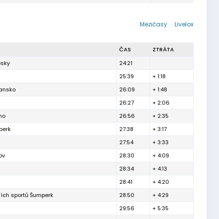
Mezičasy
Livelox
ČAS
ZTRÁTA
esky
24:21
25:39
+ 1:18
lansko
26:09
+ 1:48
26:27
+ 2:06
no
26:56
+ 2:35
berk
27:38
+ 3:17
27:54
+ 3:33
ov
28:30
+ 4:09
28:34
+ 4:13
28:41
+ 4:20
ních sportů Šumperk
28:50
+ 4:29
29:56
+ 5:35