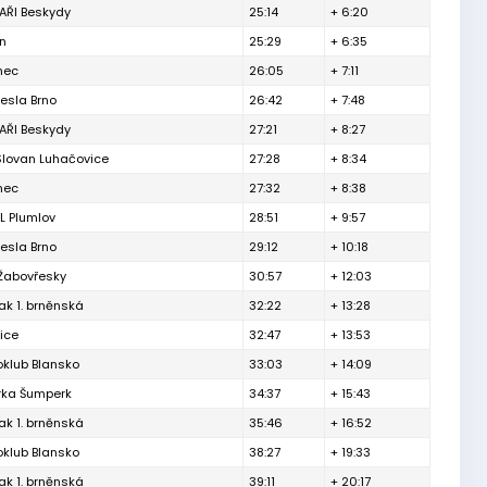
ŘI Beskydy
25:14
+ 6:20
ín
25:29
+ 6:35
inec
26:05
+ 7:11
esla Brno
26:42
+ 7:48
ŘI Beskydy
27:21
+ 8:27
Slovan Luhačovice
27:28
+ 8:34
inec
27:32
+ 8:38
L Plumlov
28:51
+ 9:57
esla Brno
29:12
+ 10:18
 Žabovřesky
30:57
+ 12:03
ak 1. brněnská
32:22
+ 13:28
ice
32:47
+ 13:53
oklub Blansko
33:03
+ 14:09
rka Šumperk
34:37
+ 15:43
ak 1. brněnská
35:46
+ 16:52
oklub Blansko
38:27
+ 19:33
ak 1. brněnská
39:11
+ 20:17