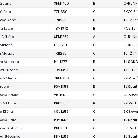
vá Jana
SFM1450
B
O-RUNNA
vá Ema
TZL1350
C
SKOB Zl
zová Anna
TRI1253
B
TJ TŽ Tř
á Lucie
TBM1372
B
KOS TJ T
 Alžběta
SFM1252
A
O-RUNNA
Viktorie
LCE1251
C
OOB TJ 
a Magda
TRI1255
C
TJ TŽ Tř
vá Veronika
PLU1277
B
TJ SOKO
vá Zuzana
TBM1352
B
KOS TJ T
ová Meda
ZBM1356
C
SK Brno
rbora
PBM1355
B
TJ Spart
ková Adéla
VIC1250
C
OB Vizov
 Viktorie
RBK1353
B
SK Radi
 Eliška
SSU1252
C
SK Seve
ová Sára
PBM1552
B
TJ Spart
ová Kateřina
RBK1351
C
SK Radi
vá Štěpánka
PBM1258
C
TJ Spart