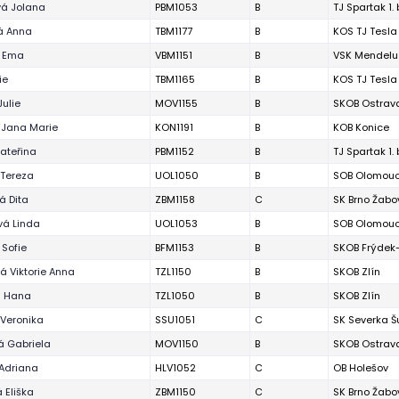
á Jolana
PBM1053
B
TJ Spartak 1.
á Anna
TBM1177
B
KOS TJ Tesla
á Ema
VBM1151
B
VSK Mendelu
ie
TBM1165
B
KOS TJ Tesla
Julie
MOV1155
B
SKOB Ostrav
 Jana Marie
KON1191
B
KOB Konice
Kateřina
PBM1152
B
TJ Spartak 1.
Tereza
UOL1050
B
SOB Olomou
á Dita
ZBM1158
C
SK Brno Žabo
á Linda
UOL1053
B
SOB Olomou
 Sofie
BFM1153
B
SKOB Frýdek
á Viktorie Anna
TZL1150
B
SKOB Zlín
á Hana
TZL1050
B
SKOB Zlín
Veronika
SSU1051
C
SK Severka 
á Gabriela
MOV1150
B
SKOB Ostrav
Adriana
HLV1052
C
OB Holešov
 Eliška
ZBM1150
C
SK Brno Žabo