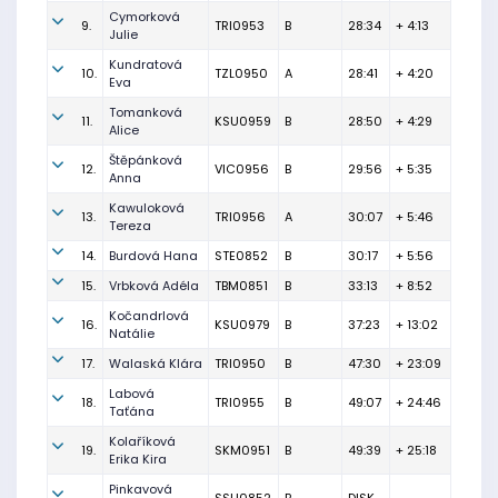
Cymorková
9.
TRI0953
B
28:34
+ 4:13
Julie
Kundratová
10.
TZL0950
A
28:41
+ 4:20
Eva
Tomanková
11.
KSU0959
B
28:50
+ 4:29
Alice
Štěpánková
12.
VIC0956
B
29:56
+ 5:35
Anna
Kawuloková
13.
TRI0956
A
30:07
+ 5:46
Tereza
14.
Burdová Hana
STE0852
B
30:17
+ 5:56
15.
Vrbková Adéla
TBM0851
B
33:13
+ 8:52
Kočandrlová
16.
KSU0979
B
37:23
+ 13:02
Natálie
17.
Walaská Klára
TRI0950
B
47:30
+ 23:09
Labová
18.
TRI0955
B
49:07
+ 24:46
Taťána
Kolaříková
19.
SKM0951
B
49:39
+ 25:18
Erika Kira
Pinkavová