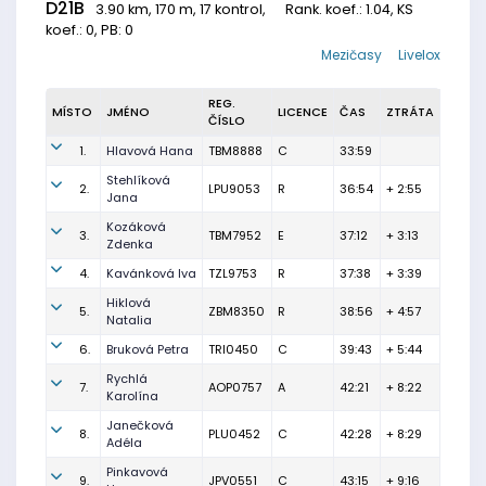
D21B
3.90 km, 170 m, 17 kontrol,
Rank. koef.
: 1.04, KS
koef.: 0, PB: 0
Mezičasy
Livelox
REG.
MÍSTO
JMÉNO
LICENCE
ČAS
ZTRÁTA
ČÍSLO
1.
Hlavová Hana
TBM8888
C
33:59
Stehlíková
2.
LPU9053
R
36:54
+ 2:55
Jana
Kozáková
3.
TBM7952
E
37:12
+ 3:13
Zdenka
4.
Kavánková Iva
TZL9753
R
37:38
+ 3:39
Hiklová
5.
ZBM8350
R
38:56
+ 4:57
Natalia
6.
Bruková Petra
TRI0450
C
39:43
+ 5:44
Rychlá
7.
AOP0757
A
42:21
+ 8:22
Karolína
Janečková
8.
PLU0452
C
42:28
+ 8:29
Adéla
Pinkavová
9.
JPV0551
C
43:15
+ 9:16