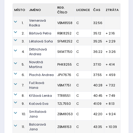
REG.
MÍSTO
JMÉNO
LICENCE
ČAS
ZTRÁTA
ČÍSLO
Vernerová
1.
VBM8558
C
32:56
Radka
2.
Bártová Petra
RBK8252
C
35:12
+ 2:16
3.
Létalová Soňa
SFM8252
C
35:25
+ 2:29
Dittrichová
4.
SKM7750
C
36:22
+ 3:26
Andrea
Novotná
5.
PHK8255
C
37:10
+ 4:14
Martina
6.
Plachá Andrea
JPV7676
C
37:55
+ 4:59
Fučíková
7.
VBM7751
C
40:28
+ 7:32
Hana
8.
Křížová Lenka
TTR8551
C
40:45
+ 7:49
9.
Kočová Eva
TZL7550
C
41:09
+ 8:13
Smítalová
10.
ZBM8053
C
42:20
+ 9:24
Jana
Balcarová
11.
ZBM8153
C
43:35
+ 10:39
Jana