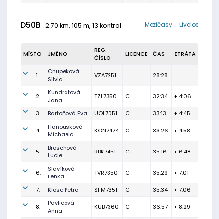
D50B
Mezičasy
Livelox
2.70 km, 105 m, 13 kontrol
REG.
MÍSTO
JMÉNO
LICENCE
ČAS
ZTRÁTA
ČÍSLO
Chupeková
1.
VZA7251
28:28
Silvia
Kundratová
2.
TZL7350
C
32:34
+ 4:06
Jana
3.
Bartoňová Eva
UOL7051
C
33:13
+ 4:45
Hanousková
4.
KON7474
C
33:26
+ 4:58
Michaela
Broschová
5.
RBK7451
C
35:16
+ 6:48
Lucie
Slavíková
6.
TVR7350
C
35:29
+ 7:01
Lenka
7.
Klose Petra
SFM7351
C
35:34
+ 7:06
Pavlicová
8.
KUB7360
C
36:57
+ 8:29
Anna