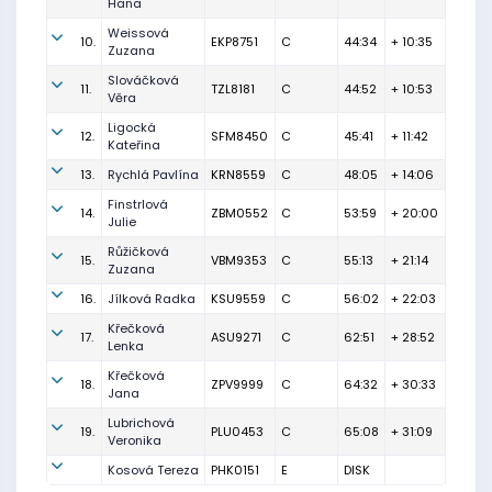
Hana
Weissová
10.
EKP8751
C
44:34
+ 10:35
Zuzana
Slováčková
11.
TZL8181
C
44:52
+ 10:53
Věra
Ligocká
12.
SFM8450
C
45:41
+ 11:42
Kateřina
13.
Rychlá Pavlína
KRN8559
C
48:05
+ 14:06
Finstrlová
14.
ZBM0552
C
53:59
+ 20:00
Julie
Růžičková
15.
VBM9353
C
55:13
+ 21:14
Zuzana
16.
Jílková Radka
KSU9559
C
56:02
+ 22:03
Křečková
17.
ASU9271
C
62:51
+ 28:52
Lenka
Křečková
18.
ZPV9999
C
64:32
+ 30:33
Jana
Lubrichová
19.
PLU0453
C
65:08
+ 31:09
Veronika
Kosová Tereza
PHK0151
E
DISK