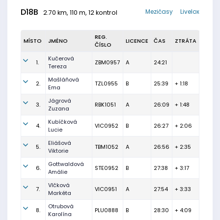
D18B
Mezičasy
Livelox
2.70 km, 110 m, 12 kontrol
REG.
MÍSTO
JMÉNO
LICENCE
ČAS
ZTRÁTA
ČÍSLO
Kučerová
1.
ZBM0957
A
24:21
Tereza
Mašláňová
2.
TZL0955
B
25:39
+ 1:18
Ema
Jágrová
3.
RBK1051
A
26:09
+ 1:48
Zuzana
Kubíčková
4.
VIC0952
B
26:27
+ 2:06
Lucie
Eliášová
5.
TBM1052
A
26:56
+ 2:35
Viktorie
Gottwaldová
6.
STE0952
B
27:38
+ 3:17
Amálie
Vlčková
7.
VIC0951
A
27:54
+ 3:33
Markéta
Otrubová
8.
PLU0888
B
28:30
+ 4:09
Karolína