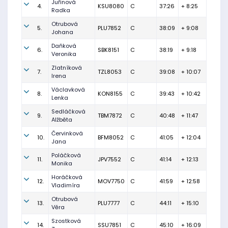
Juřinová
4.
KSU8080
C
37:26
+ 8:25
Radka
Otrubová
5.
PLU7852
C
38:09
+ 9:08
Johana
Daňková
6.
SBK8151
C
38:19
+ 9:18
Veronika
Zlatníková
7.
TZL8053
C
39:08
+ 10:07
Irena
Václavková
8.
KON8155
C
39:43
+ 10:42
Lenka
Sedláčková
9.
TBM7872
C
40:48
+ 11:47
Alžběta
Červinková
10.
BFM8052
C
41:05
+ 12:04
Jana
Poláčková
11.
JPV7552
C
41:14
+ 12:13
Monika
Horáčková
12.
MOV7750
C
41:59
+ 12:58
Vladimíra
Otrubová
13.
PLU7777
C
44:11
+ 15:10
Věra
Szostková
14.
SSU7851
C
45:10
+ 16:09