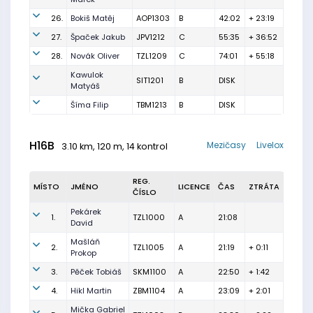
26.
Bokiš Matěj
AOP1303
B
42:02
+ 23:19
27.
Špaček Jakub
JPV1212
C
55:35
+ 36:52
28.
Novák Oliver
TZL1209
C
74:01
+ 55:18
Kawulok
SIT1201
B
DISK
Matyáš
Šíma Filip
TBM1213
B
DISK
H16B
Mezičasy
Livelox
3.10 km, 120 m, 14 kontrol
REG.
MÍSTO
JMÉNO
LICENCE
ČAS
ZTRÁTA
ČÍSLO
Pekárek
1.
TZL1000
A
21:08
David
Mašláň
2.
TZL1005
A
21:19
+ 0:11
Prokop
3.
Pěček Tobiáš
SKM1100
A
22:50
+ 1:42
4.
Hikl Martin
ZBM1104
A
23:09
+ 2:01
Mička Gabriel