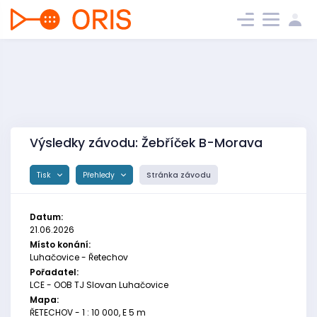
Výsledky závodu: Žebříček B-Morava
Tisk
Přehledy
Stránka závodu
Datum:
21.06.2026
Místo konání:
Luhačovice - Řetechov
Pořadatel:
LCE - OOB TJ Slovan Luhačovice
Mapa:
ŘETECHOV - 1 : 10 000, E 5 m