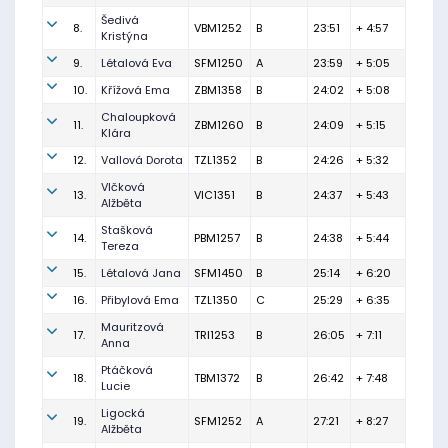
Šedivá
8.
VBM1252
B
23:51
+ 4:57
Kristýna
9.
Létalová Eva
SFM1250
A
23:59
+ 5:05
10.
Křížová Ema
ZBM1358
B
24:02
+ 5:08
Chaloupková
11.
ZBM1260
B
24:09
+ 5:15
Klára
12.
Vallová Dorota
TZL1352
B
24:26
+ 5:32
Vlčková
13.
VIC1351
B
24:37
+ 5:43
Alžběta
Stašková
14.
PBM1257
B
24:38
+ 5:44
Tereza
15.
Létalová Jana
SFM1450
B
25:14
+ 6:20
16.
Přibylová Ema
TZL1350
C
25:29
+ 6:35
Mauritzová
17.
TRI1253
B
26:05
+ 7:11
Anna
Ptáčková
18.
TBM1372
B
26:42
+ 7:48
Lucie
Ligocká
19.
SFM1252
A
27:21
+ 8:27
Alžběta