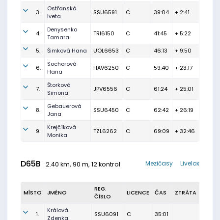
Ostřanská
3.
SSU6591
C
39:04
+ 2:41
Iveta
Denysenko
4.
TRI6150
C
41:45
+ 5:22
Tamara
5.
Šimková Hana
UOL6653
C
46:13
+ 9:50
Sochorová
6.
HAV6250
C
59:40
+ 23:17
Hana
Štorková
7.
JPV6556
C
61:24
+ 25:01
Simona
Gebauerová
8.
SSU6450
C
62:42
+ 26:19
Jana
Krejčíková
9.
TZL6262
C
69:09
+ 32:46
Monika
D65B
Mezičasy
Livelox
2.40 km, 90 m, 12 kontrol
REG.
MÍSTO
JMÉNO
LICENCE
ČAS
ZTRÁTA
ČÍSLO
Králová
1.
SSU6091
C
35:01
Zdenka