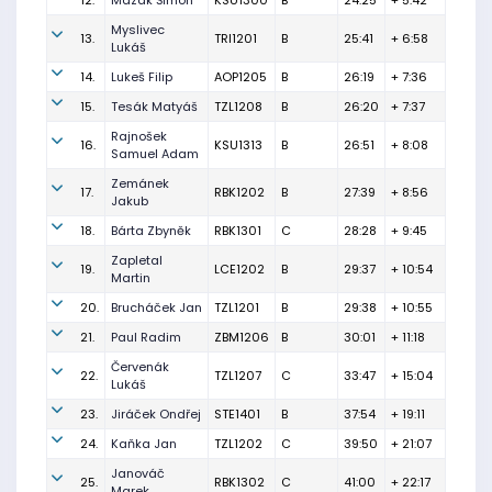
12.
Mazák Šimon
KSU1300
B
24:25
+ 5:42
Myslivec
13.
TRI1201
B
25:41
+ 6:58
Lukáš
14.
Lukeš Filip
AOP1205
B
26:19
+ 7:36
15.
Tesák Matyáš
TZL1208
B
26:20
+ 7:37
Rajnošek
16.
KSU1313
B
26:51
+ 8:08
Samuel Adam
Zemánek
17.
RBK1202
B
27:39
+ 8:56
Jakub
18.
Bárta Zbyněk
RBK1301
C
28:28
+ 9:45
Zapletal
19.
LCE1202
B
29:37
+ 10:54
Martin
20.
Brucháček Jan
TZL1201
B
29:38
+ 10:55
21.
Paul Radim
ZBM1206
B
30:01
+ 11:18
Červenák
22.
TZL1207
C
33:47
+ 15:04
Lukáš
23.
Jiráček Ondřej
STE1401
B
37:54
+ 19:11
24.
Kaňka Jan
TZL1202
C
39:50
+ 21:07
Janováč
25.
RBK1302
C
41:00
+ 22:17
Marek