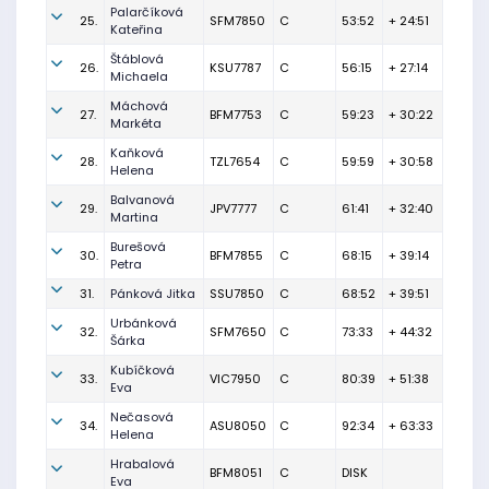
Palarčíková
25.
SFM7850
C
53:52
+ 24:51
Kateřina
Štáblová
26.
KSU7787
C
56:15
+ 27:14
Michaela
Máchová
27.
BFM7753
C
59:23
+ 30:22
Markéta
Kaňková
28.
TZL7654
C
59:59
+ 30:58
Helena
Balvanová
29.
JPV7777
C
61:41
+ 32:40
Martina
Burešová
30.
BFM7855
C
68:15
+ 39:14
Petra
31.
Pánková Jitka
SSU7850
C
68:52
+ 39:51
Urbánková
32.
SFM7650
C
73:33
+ 44:32
Šárka
Kubíčková
33.
VIC7950
C
80:39
+ 51:38
Eva
Nečasová
34.
ASU8050
C
92:34
+ 63:33
Helena
Hrabalová
BFM8051
C
DISK
Eva