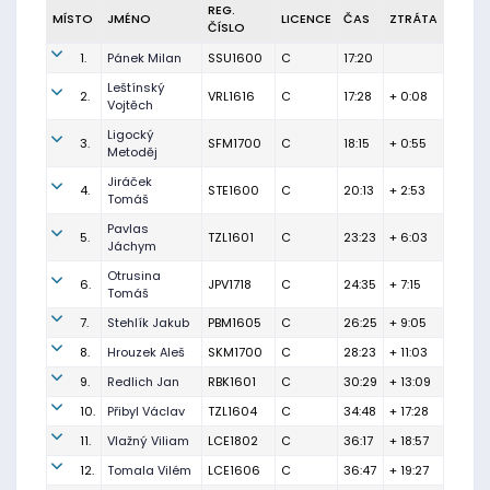
REG.
MÍSTO
JMÉNO
LICENCE
ČAS
ZTRÁTA
ČÍSLO
1.
Pánek Milan
SSU1600
C
17:20
Leštínský
2.
VRL1616
C
17:28
+ 0:08
Vojtěch
Ligocký
3.
SFM1700
C
18:15
+ 0:55
Metoděj
Jiráček
4.
STE1600
C
20:13
+ 2:53
Tomáš
Pavlas
5.
TZL1601
C
23:23
+ 6:03
Jáchym
Otrusina
6.
JPV1718
C
24:35
+ 7:15
Tomáš
7.
Stehlík Jakub
PBM1605
C
26:25
+ 9:05
8.
Hrouzek Aleš
SKM1700
C
28:23
+ 11:03
9.
Redlich Jan
RBK1601
C
30:29
+ 13:09
10.
Přibyl Václav
TZL1604
C
34:48
+ 17:28
11.
Vlažný Viliam
LCE1802
C
36:17
+ 18:57
12.
Tomala Vilém
LCE1606
C
36:47
+ 19:27