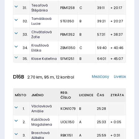
Tesařová
31.
PBM1258
C
39:11
+ 20:17
Štěpánka
Tomášková
32.
STE1350
B
39:21
+ 20:27
Lucie
Chvátalová
33.
PBM1352
B
57:31
+ 38:37
Žofie
Kroutilová
34.
ZBM1350
C
59:40
+ 40:46
Eliška
35.
Klose Kateřina
SFM1251
B
64:01
+ 45:07
D16B
Mezičasy
Livelox
2.70 km, 95 m, 12 kontrol
REG.
MÍSTO
JMÉNO
LICENCE
ČAS
ZTRÁTA
ČÍSLO
Václavková
1.
KON1079
B
25:28
Amálie
Kubíčková
2.
UOL1150
A
25:33
+ 0:05
Magdalena
Broschová
3.
RBK1151
A
25:59
+ 0:31
Alžběta