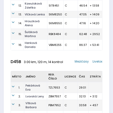
Kawuloková
12.
SIT8451
C
46:54
+ 13:58
Zdeňka
13.
Vlčková Lenka
SKM8250
C
47:05
+ 14:09
Hrouzková
14.
SKM8550
C
47:16
+ 14:20
Alena
Šuláková
15.
RBK8484
C
62:48
+ 29:52
Martina
Henková
16.
VBM8255
C
86:37
+ 53:41
Daniela
D45B
Mezičasy
Livelox
3.00 km, 120 m, 14 kontrol
REG.
MÍSTO
JMÉNO
LICENCE
ČAS
ZTRÁTA
ČÍSLO
Pekárková
1.
TZL7653
C
29:01
Eva
2.
Lvovská Leny
ZBM7557
C
32:13
+ 3:12
Vítková
3.
PBM7952
C
33:58
+ 4:57
Barbora