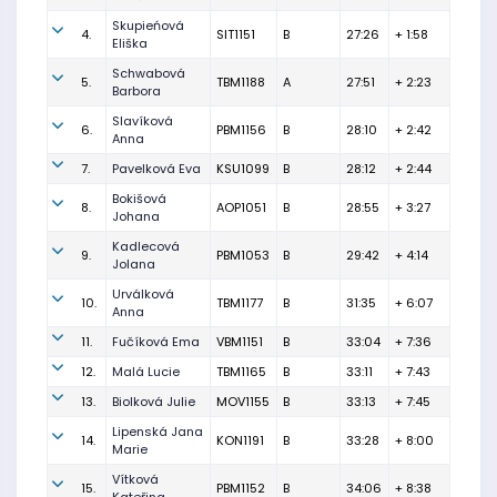
Skupieńová
4.
SIT1151
B
27:26
+ 1:58
Eliška
Schwabová
5.
TBM1188
A
27:51
+ 2:23
Barbora
Slavíková
6.
PBM1156
B
28:10
+ 2:42
Anna
7.
Pavelková Eva
KSU1099
B
28:12
+ 2:44
Bokišová
8.
AOP1051
B
28:55
+ 3:27
Johana
Kadlecová
9.
PBM1053
B
29:42
+ 4:14
Jolana
Urválková
10.
TBM1177
B
31:35
+ 6:07
Anna
11.
Fučíková Ema
VBM1151
B
33:04
+ 7:36
12.
Malá Lucie
TBM1165
B
33:11
+ 7:43
13.
Biolková Julie
MOV1155
B
33:13
+ 7:45
Lipenská Jana
14.
KON1191
B
33:28
+ 8:00
Marie
Vítková
15.
PBM1152
B
34:06
+ 8:38