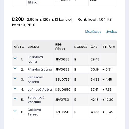
SSU0852
B
DISK
Eliška
D20B
2.90 km, 120 m, 13 kontrol,
Rank. koef.
: 1.04, KS
koef.: 0, PB: 0
Mezičasy
Livelox
REG.
MÍSTO
JMÉNO
LICENCE
ČAS
ZTRÁTA
ČÍSLO
Přikrylová
1.
JPV0653
B
29:48
Ivana
2.
Přikrylová Jana
JPV0652
B
30:19
+ 0:31
Benešová
3.
SSU0755
B
34:33
+ 4:45
Anežka
4.
Juřinová Adéla
KSU0650
B
37:41
+ 7:53
Balvanová
5.
JPV0750
B
42:18
+ 12:30
Vendula
Čablová
6.
TZL0656
B
48:33
+ 18:45
Tereza