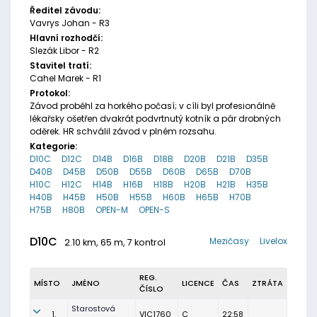
Ředitel závodu:
Vavrys Johan - R3
Hlavní rozhodčí:
Slezák Libor - R2
Stavitel tratí:
Cahel Marek - R1
Protokol:
Závod proběhl za horkého počasí; v cíli byl profesionálně
lékařsky ošetřen dvakrát podvrtnutý kotník a pár drobných
oděrek. HR schválil závod v plném rozsahu.
Kategorie:
D10C
D12C
D14B
D16B
D18B
D20B
D21B
D35B
D40B
D45B
D50B
D55B
D60B
D65B
D70B
H10C
H12C
H14B
H16B
H18B
H20B
H21B
H35B
H40B
H45B
H50B
H55B
H60B
H65B
H70B
H75B
H80B
OPEN-M
OPEN-S
D10C
Mezičasy
Livelox
2.10 km, 65 m, 7 kontrol
REG.
MÍSTO
JMÉNO
LICENCE
ČAS
ZTRÁTA
ČÍSLO
Starostová
1.
VIC1760
C
22:58