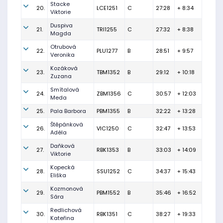
Stacke
20.
LCE1251
C
27:28
+ 8:34
Viktorie
Duspiva
21.
TRI1255
C
27:32
+ 8:38
Magda
Otrubová
22.
PLU1277
B
28:51
+ 9:57
Veronika
Kozáková
23.
TBM1352
B
29:12
+ 10:18
Zuzana
Smítalová
24.
ZBM1356
C
30:57
+ 12:03
Meda
25.
Pala Barbora
PBM1355
B
32:22
+ 13:28
Štěpánková
26.
VIC1250
C
32:47
+ 13:53
Adéla
Daňková
27.
RBK1353
B
33:03
+ 14:09
Viktorie
Kopecká
28.
SSU1252
C
34:37
+ 15:43
Eliška
Kozmonová
29.
PBM1552
B
35:46
+ 16:52
Sára
Redlichová
30.
RBK1351
C
38:27
+ 19:33
Kateřina