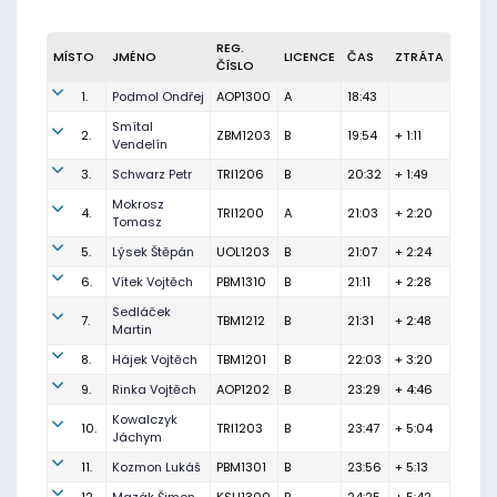
REG.
MÍSTO
JMÉNO
LICENCE
ČAS
ZTRÁTA
ČÍSLO
1.
Podmol Ondřej
AOP1300
A
18:43
Smítal
2.
ZBM1203
B
19:54
+ 1:11
Vendelín
3.
Schwarz Petr
TRI1206
B
20:32
+ 1:49
Mokrosz
4.
TRI1200
A
21:03
+ 2:20
Tomasz
5.
Lýsek Štěpán
UOL1203
B
21:07
+ 2:24
6.
Vítek Vojtěch
PBM1310
B
21:11
+ 2:28
Sedláček
7.
TBM1212
B
21:31
+ 2:48
Martin
8.
Hájek Vojtěch
TBM1201
B
22:03
+ 3:20
9.
Rinka Vojtěch
AOP1202
B
23:29
+ 4:46
Kowalczyk
10.
TRI1203
B
23:47
+ 5:04
Jáchym
11.
Kozmon Lukáš
PBM1301
B
23:56
+ 5:13