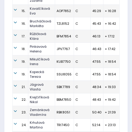
Zuzana
Kovalčíková
15.
AOP7852
C
45:29
+ 16:28
Eva
Brucháčková
16.
TZL8152
C
45:43
+ 16:42
Markéta
Růžičková
17.
BFM7854
C
46:13
+ 17:12
Klára
Pinkavová
18.
JPV7767
C
46:43
+ 17:42
Helena
Mikulčíková
19.
KUB7750
C
47:55
+ 18:54
Irena
Kopecká
19.
SSU8055
C
47:55
+ 18:54
Tereza
Jágrová
21.
SBK7789
C
48:34
+ 19:33
Vlasta
Krejčiříková
22.
BBM7850
C
48:43
+ 19:42
Nikol
Zemánková
23.
RBK8051
C
50:40
+ 21:39
Vladimíra
Krhutová
24.
TRI7450
C
52:14
+ 23:13
Martina