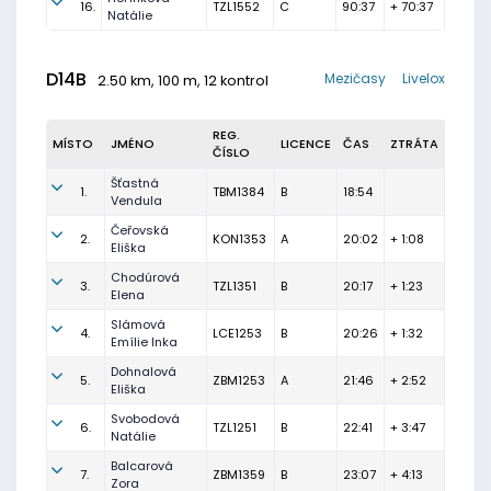
16.
TZL1552
C
90:37
+ 70:37
Natálie
D14B
Mezičasy
Livelox
2.50 km, 100 m, 12 kontrol
REG.
MÍSTO
JMÉNO
LICENCE
ČAS
ZTRÁTA
ČÍSLO
Šťastná
1.
TBM1384
B
18:54
Vendula
Čeřovská
2.
KON1353
A
20:02
+ 1:08
Eliška
Chodúrová
3.
TZL1351
B
20:17
+ 1:23
Elena
Slámová
4.
LCE1253
B
20:26
+ 1:32
Emílie Inka
Dohnalová
5.
ZBM1253
A
21:46
+ 2:52
Eliška
Svobodová
6.
TZL1251
B
22:41
+ 3:47
Natálie
Balcarová
7.
ZBM1359
B
23:07
+ 4:13
Zora