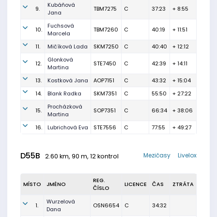
Kubáňová
9.
TBM7275
C
37:23
+ 8:55
Jana
Fuchsová
10.
TBM7260
C
40:19
+ 11:51
Marcela
11.
Mičíková Lada
SKM7250
C
40:40
+ 12:12
Glonková
12.
STE7450
C
42:39
+ 14:11
Martina
13.
Kostková Jana
AOP7151
C
43:32
+ 15:04
14.
Blank Radka
SKM7351
C
55:50
+ 27:22
Procházková
15.
SOP7351
C
66:34
+ 38:06
Martina
16.
Lubrichová Eva
STE7556
C
77:55
+ 49:27
D55B
Mezičasy
Livelox
2.60 km, 90 m, 12 kontrol
REG.
MÍSTO
JMÉNO
LICENCE
ČAS
ZTRÁTA
ČÍSLO
Wurzelová
1.
OSN6654
C
34:32
Dana