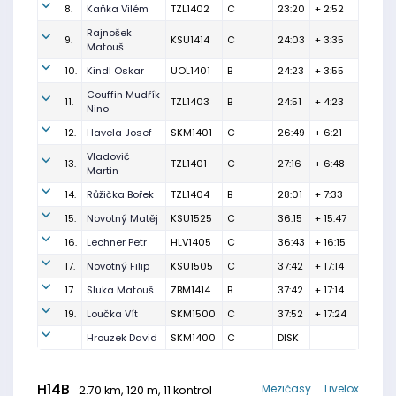
8.
Kaňka Vilém
TZL1402
C
23:20
+ 2:52
Rajnošek
9.
KSU1414
C
24:03
+ 3:35
Matouš
10.
Kindl Oskar
UOL1401
B
24:23
+ 3:55
Couffin Mudřík
11.
TZL1403
B
24:51
+ 4:23
Nino
12.
Havela Josef
SKM1401
C
26:49
+ 6:21
Vladovič
13.
TZL1401
C
27:16
+ 6:48
Martin
14.
Růžička Bořek
TZL1404
B
28:01
+ 7:33
15.
Novotný Matěj
KSU1525
C
36:15
+ 15:47
16.
Lechner Petr
HLV1405
C
36:43
+ 16:15
17.
Novotný Filip
KSU1505
C
37:42
+ 17:14
17.
Sluka Matouš
ZBM1414
B
37:42
+ 17:14
19.
Loučka Vít
SKM1500
C
37:52
+ 17:24
Hrouzek David
SKM1400
C
DISK
H14B
Mezičasy
Livelox
2.70 km, 120 m, 11 kontrol