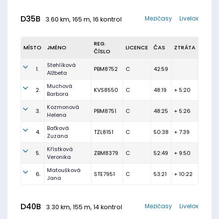
D35B
Mezičasy
Livelox
3.60 km, 165 m, 16 kontrol
REG.
MÍSTO
JMÉNO
LICENCE
ČAS
ZTRÁTA
ČÍSLO
Stehlíková
1.
PBM8752
C
42:59
Alžbeta
Muchová
2.
KVS8550
C
48:19
+ 5:20
Barbora
Kozmonová
3.
PBM8751
C
48:25
+ 5:26
Helena
Baťková
4.
TZL8151
C
50:38
+ 7:39
Zuzana
Křístková
5.
ZBM8379
C
52:49
+ 9:50
Veronika
Matoušková
6.
STE7951
C
53:21
+ 10:22
Jana
D40B
Mezičasy
Livelox
3.30 km, 155 m, 14 kontrol