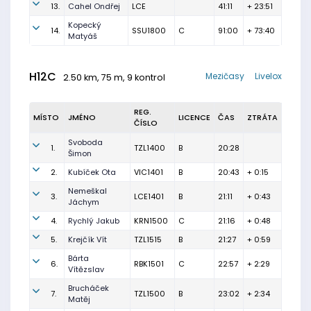
13.
Cahel Ondřej
LCE
41:11
+ 23:51
Kopecký
14.
SSU1800
C
91:00
+ 73:40
Matyáš
H12C
Mezičasy
Livelox
2.50 km, 75 m, 9 kontrol
REG.
MÍSTO
JMÉNO
LICENCE
ČAS
ZTRÁTA
ČÍSLO
Svoboda
1.
TZL1400
B
20:28
Šimon
2.
Kubíček Ota
VIC1401
B
20:43
+ 0:15
Nemeškal
3.
LCE1401
B
21:11
+ 0:43
Jáchym
4.
Rychlý Jakub
KRN1500
C
21:16
+ 0:48
5.
Krejčík Vít
TZL1515
B
21:27
+ 0:59
Bárta
6.
RBK1501
C
22:57
+ 2:29
Vítězslav
Brucháček
7.
TZL1500
B
23:02
+ 2:34
Matěj