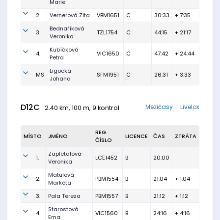
Marie
2.
Vernerová Zita
VBM1651
C
30:33
+ 7:35
Bednaříková
3.
TZL1754
C
44:15
+ 21:17
Veronika
Kubíčková
4.
VIC1650
C
47:42
+ 24:44
Petra
Ligocká
MS
SFM1951
C
26:31
+ 3:33
Johana
D12C
Mezičasy
Livelox
2.40 km, 100 m, 9 kontrol
REG.
MÍSTO
JMÉNO
LICENCE
ČAS
ZTRÁTA
ČÍSLO
Zapletalová
1.
LCE1452
B
20:00
Veronika
Matulová
2.
PBM1554
B
21:04
+ 1:04
Markéta
3.
Pala Tereza
PBM1557
B
21:12
+ 1:12
Starostová
4.
VIC1560
B
24:16
+ 4:16
Ema