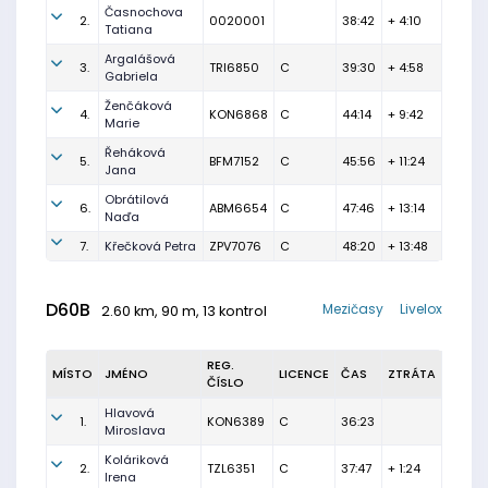
Časnochova
2.
0020001
38:42
+ 4:10
Tatiana
Argalášová
3.
TRI6850
C
39:30
+ 4:58
Gabriela
Ženčáková
4.
KON6868
C
44:14
+ 9:42
Marie
Řeháková
5.
BFM7152
C
45:56
+ 11:24
Jana
Obrátilová
6.
ABM6654
C
47:46
+ 13:14
Naďa
7.
Křečková Petra
ZPV7076
C
48:20
+ 13:48
D60B
Mezičasy
Livelox
2.60 km, 90 m, 13 kontrol
REG.
MÍSTO
JMÉNO
LICENCE
ČAS
ZTRÁTA
ČÍSLO
Hlavová
1.
KON6389
C
36:23
Miroslava
Koláriková
2.
TZL6351
C
37:47
+ 1:24
Irena