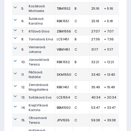
Kozáková
5.
TBM1552
B
25:16
+ 5:16
Michaela
Šuláková
6.
RBK1551
C
25:18
+ 5:18
Karolína
7.
Křížová Elisa
ZBM1556
C
27:07
+ 7:07
8.
Tomalová Ema
LCE1451
B
27:36
+ 7:36
Vernerová
9.
VBM1451
C
31:17
+ 11:17
Johana
Janováčová
10.
RBK1552
B
32:21
+ 12:21
Tereza
Pěčková
11.
SKM1550
C
33:40
+ 13:40
Natálie
Zemánková
12.
RBK1451
C
35:49
+ 15:49
Magdaléna
13.
Svitáková Eva
LCE1554
C
40:34
+ 20:34
Krejčiříková
14.
BBM1550
C
53:47
+ 33:47
Kamila
Otrusinová
15.
JPV1555
C
59:38
+ 39:38
Tereza
Hořínková