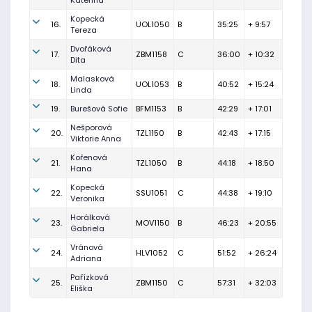
Kateřina
Kopecká
16.
UOL1050
B
35:25
+ 9:57
Tereza
Dvořáková
17.
ZBM1158
C
36:00
+ 10:32
Dita
Malasková
18.
UOL1053
B
40:52
+ 15:24
Linda
19.
Burešová Sofie
BFM1153
B
42:29
+ 17:01
Nešporová
20.
TZL1150
B
42:43
+ 17:15
Viktorie Anna
Kořenová
21.
TZL1050
B
44:18
+ 18:50
Hana
Kopecká
22.
SSU1051
C
44:38
+ 19:10
Veronika
Horálková
23.
MOV1150
B
46:23
+ 20:55
Gabriela
Vránová
24.
HLV1052
C
51:52
+ 26:24
Adriana
Pařízková
25.
ZBM1150
C
57:31
+ 32:03
Eliška