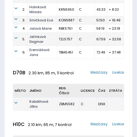
Holinková
2.
KRN5950
C
43:33
+ 8:32
Milada
3.
Smičková Eva
KON5887
C
51:50
+ 16:49
4.
Jalová Marie
RBK5761
C
58:19
+ 23:18
Jelínková
5.
TZL5757
C
67:59
+ 32:58
Dagmar
Eremiášová
6.
TBM5451
C
72:49
+ 37:48
Jana
D70B
Mezičasy
Livelox
2.30 km, 85 m, 11 kontrol
REG.
MÍSTO
JMÉNO
LICENCE
ČAS
ZTRÁTA
ČÍSLO
Kabáthová
ZBM5582
C
DISK
Jitka
H10C
Mezičasy
Livelox
2.10 km, 65 m, 7 kontrol