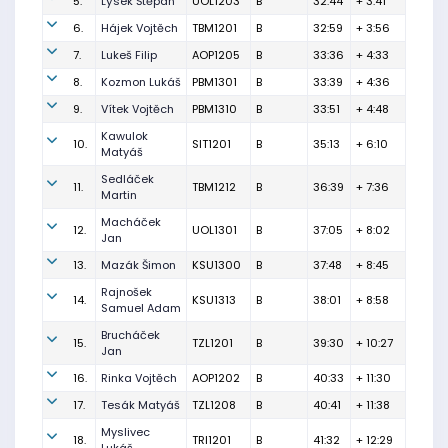
5.
Lýsek Štěpán
UOL1203
B
32:44
+ 3:41
6.
Hájek Vojtěch
TBM1201
B
32:59
+ 3:56
7.
Lukeš Filip
AOP1205
B
33:36
+ 4:33
8.
Kozmon Lukáš
PBM1301
B
33:39
+ 4:36
9.
Vítek Vojtěch
PBM1310
B
33:51
+ 4:48
Kawulok
10.
SIT1201
B
35:13
+ 6:10
Matyáš
Sedláček
11.
TBM1212
B
36:39
+ 7:36
Martin
Macháček
12.
UOL1301
B
37:05
+ 8:02
Jan
13.
Mazák Šimon
KSU1300
B
37:48
+ 8:45
Rajnošek
14.
KSU1313
B
38:01
+ 8:58
Samuel Adam
Brucháček
15.
TZL1201
B
39:30
+ 10:27
Jan
16.
Rinka Vojtěch
AOP1202
B
40:33
+ 11:30
17.
Tesák Matyáš
TZL1208
B
40:41
+ 11:38
Myslivec
18.
TRI1201
B
41:32
+ 12:29