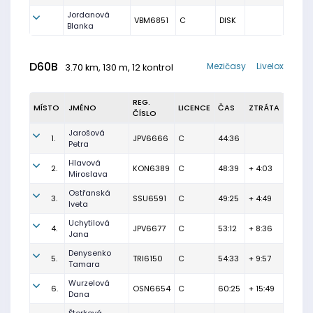
Jordanová
VBM6851
C
DISK
Blanka
D60B
Mezičasy
Livelox
3.70 km, 130 m, 12 kontrol
REG.
MÍSTO
JMÉNO
LICENCE
ČAS
ZTRÁTA
ČÍSLO
Jarošová
1.
JPV6666
C
44:36
Petra
Hlavová
2.
KON6389
C
48:39
+ 4:03
Miroslava
Ostřanská
3.
SSU6591
C
49:25
+ 4:49
Iveta
Uchytilová
4.
JPV6677
C
53:12
+ 8:36
Jana
Denysenko
5.
TRI6150
C
54:33
+ 9:57
Tamara
Wurzelová
6.
OSN6654
C
60:25
+ 15:49
Dana