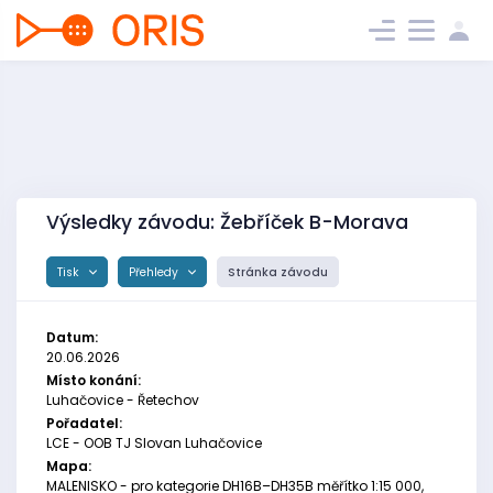
Výsledky závodu: Žebříček B-Morava
Tisk
Přehledy
Stránka závodu
Datum:
20.06.2026
Místo konání:
Luhačovice - Řetechov
Pořadatel:
LCE - OOB TJ Slovan Luhačovice
Mapa:
MALENISKO - pro kategorie DH16B–DH35B měřítko 1:15 000,