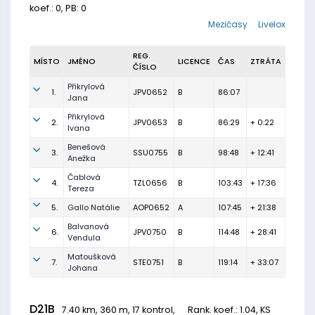
koef.: 0, PB: 0
Mezičasy
Livelox
REG.
MÍSTO
JMÉNO
LICENCE
ČAS
ZTRÁTA
ČÍSLO
Přikrylová
1.
JPV0652
B
86:07
Jana
Přikrylová
2.
JPV0653
B
86:29
+ 0:22
Ivana
Benešová
3.
SSU0755
B
98:48
+ 12:41
Anežka
Čablová
4.
TZL0656
B
103:43
+ 17:36
Tereza
5.
Gallo Natálie
AOP0652
A
107:45
+ 21:38
Balvanová
6.
JPV0750
B
114:48
+ 28:41
Vendula
Matoušková
7.
STE0751
B
119:14
+ 33:07
Johana
D21B
7.40 km, 360 m, 17 kontrol,
Rank. koef.
: 1.04, KS