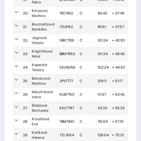
Petra
Krhutová
20.
TRI7450
C
95:43
+ 37:49
Martina
Brucháčková
21.
TZL8152
C
95:51
+ 37:57
Markéta
Jágrová
22.
SBK7789
C
101:24
+ 43:30
Vlasta
Krejčiříková
23.
BBM7850
C
101:34
+ 43:40
Nikol
Kopecká
24.
SSU8055
C
102:24
+ 44:30
Tereza
Balvanová
25.
JPV7777
C
109:11
+ 51:17
Martina
Mikulčíková
26.
KUB7750
C
111:37
+ 53:43
Irena
Štáblová
27.
KSU7787
C
113:23
+ 55:29
Michaela
Kroutilová
28.
TBM7861
C
115:04
+ 57:10
Eva
Kaňková
29.
TZL7654
C
128:04
+ 70:10
Helena