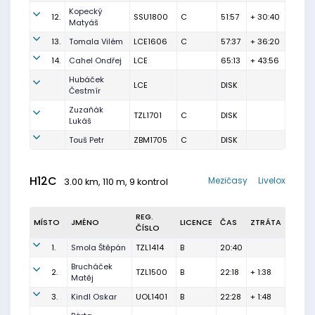
Kopecký
12.
SSU1800
C
51:57
+ 30:40
Matyáš
13.
Tomala Vilém
LCE1606
C
57:37
+ 36:20
14.
Cahel Ondřej
LCE
65:13
+ 43:56
Hubáček
LCE
DISK
Čestmír
Zuzaňák
TZL1701
C
DISK
Lukáš
Touš Petr
ZBM1705
C
DISK
H12C
Mezičasy
Livelox
3.00 km, 110 m, 9 kontrol
REG.
MÍSTO
JMÉNO
LICENCE
ČAS
ZTRÁTA
ČÍSLO
1.
Smola Štěpán
TZL1414
B
20:40
Brucháček
2.
TZL1500
B
22:18
+ 1:38
Matěj
3.
Kindl Oskar
UOL1401
B
22:28
+ 1:48