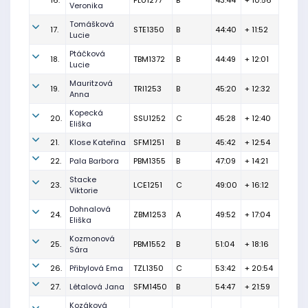
16.
PLU1277
B
43:44
+ 10:56
Veronika
Tomášková
17.
STE1350
B
44:40
+ 11:52
Lucie
Ptáčková
18.
TBM1372
B
44:49
+ 12:01
Lucie
Mauritzová
19.
TRI1253
B
45:20
+ 12:32
Anna
Kopecká
20.
SSU1252
C
45:28
+ 12:40
Eliška
21.
Klose Kateřina
SFM1251
B
45:42
+ 12:54
22.
Pala Barbora
PBM1355
B
47:09
+ 14:21
Stacke
23.
LCE1251
C
49:00
+ 16:12
Viktorie
Dohnalová
24.
ZBM1253
A
49:52
+ 17:04
Eliška
Kozmonová
25.
PBM1552
B
51:04
+ 18:16
Sára
26.
Přibylová Ema
TZL1350
C
53:42
+ 20:54
27.
Létalová Jana
SFM1450
B
54:47
+ 21:59
Kozáková