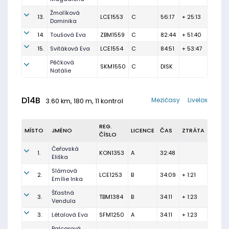
Žmolíková
13.
LCE1553
C
56:17
+ 25:13
Dominika
14.
Toušová Eva
ZBM1559
C
82:44
+ 51:40
15.
Svitáková Eva
LCE1554
C
84:51
+ 53:47
Pěčková
SKM1550
C
DISK
Natálie
D14B
Mezičasy
Livelox
3.60 km, 180 m, 11 kontrol
REG.
MÍSTO
JMÉNO
LICENCE
ČAS
ZTRÁTA
ČÍSLO
Čeřovská
1.
KON1353
A
32:48
Eliška
Slámová
2.
LCE1253
B
34:09
+ 1:21
Emílie Inka
Šťastná
3.
TBM1384
B
34:11
+ 1:23
Vendula
3.
Létalová Eva
SFM1250
A
34:11
+ 1:23
Balcarová