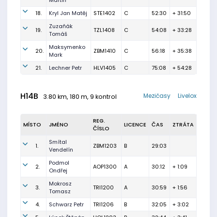
Martin
18.
Kryl Jan Matěj
STE1402
C
52:30
+ 31:50
Zuzaňák
19.
TZL1408
C
54:08
+ 33:28
Tomáš
Maksymenko
20.
ZBM1410
C
56:18
+ 35:38
Mark
21.
Lechner Petr
HLV1405
C
75:08
+ 54:28
H14B
Mezičasy
Livelox
3.80 km, 180 m, 9 kontrol
REG.
MÍSTO
JMÉNO
LICENCE
ČAS
ZTRÁTA
ČÍSLO
Smítal
1.
ZBM1203
B
29:03
Vendelín
Podmol
2.
AOP1300
A
30:12
+ 1:09
Ondřej
Mokrosz
3.
TRI1200
A
30:59
+ 1:56
Tomasz
4.
Schwarz Petr
TRI1206
B
32:05
+ 3:02