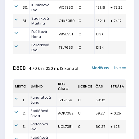
Kubíčková
30.
VIC7950
C
131:16
+ 73:22
Eva
Sadílková
31.
OTK8050
C
132:11
+ 74:17
Martina
Fučíková
VBM7751
C
DISK
Hana
Pekárková
TZL7653
C
DISK
Eva
D50B
Mezičasy
Livelox
4.70 km, 220 m, 13 kontrol
REG.
MÍSTO
JMÉNO
LICENCE
ČAS
ZTRÁTA
ČÍSLO
Kundratová
1.
TZL7350
C
59:02
Jana
Sedlářová
2.
AOP7052
C
59:27
+ 0:25
Pavla
Bartoňová
3.
UOL7051
C
60:27
+ 1:25
Eva
Kubáňová