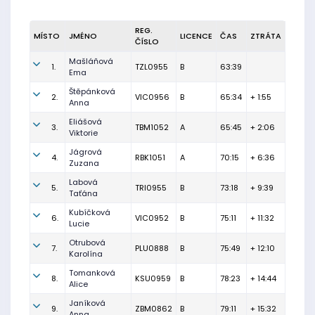
REG.
MÍSTO
JMÉNO
LICENCE
ČAS
ZTRÁTA
ČÍSLO
Mašláňová
1.
TZL0955
B
63:39
Ema
Štěpánková
2.
VIC0956
B
65:34
+ 1:55
Anna
Eliášová
3.
TBM1052
A
65:45
+ 2:06
Viktorie
Jágrová
4.
RBK1051
A
70:15
+ 6:36
Zuzana
Labová
5.
TRI0955
B
73:18
+ 9:39
Taťána
Kubíčková
6.
VIC0952
B
75:11
+ 11:32
Lucie
Otrubová
7.
PLU0888
B
75:49
+ 12:10
Karolína
Tomanková
8.
KSU0959
B
78:23
+ 14:44
Alice
Janíková
9.
ZBM0862
B
79:11
+ 15:32
Anna