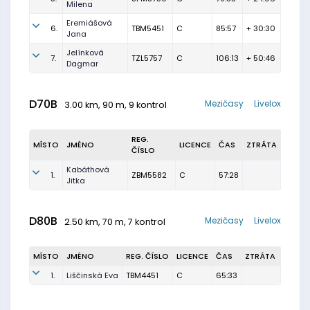
Milena
Eremiášová
6.
TBM5451
C
85:57
+ 30:30
Jana
Jelínková
7.
TZL5757
C
106:13
+ 50:46
Dagmar
D70B
Mezičasy
Livelox
3.00 km, 90 m, 9 kontrol
REG.
MÍSTO
JMÉNO
LICENCE
ČAS
ZTRÁTA
ČÍSLO
Kabáthová
1.
ZBM5582
C
57:28
Jitka
D80B
Mezičasy
Livelox
2.50 km, 70 m, 7 kontrol
MÍSTO
JMÉNO
REG. ČÍSLO
LICENCE
ČAS
ZTRÁTA
1.
Liščinská Eva
TBM4451
C
65:33