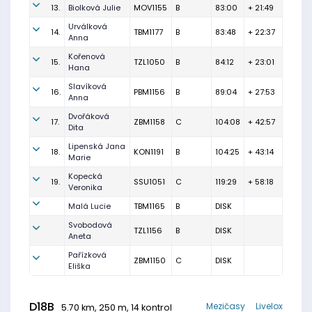
13.
Biolková Julie
MOV1155
B
83:00
+ 21:49
Urválková
14.
TBM1177
B
83:48
+ 22:37
Anna
Kořenová
15.
TZL1050
B
84:12
+ 23:01
Hana
Slavíková
16.
PBM1156
B
89:04
+ 27:53
Anna
Dvořáková
17.
ZBM1158
C
104:08
+ 42:57
Dita
Lipenská Jana
18.
KON1191
B
104:25
+ 43:14
Marie
Kopecká
19.
SSU1051
C
119:29
+ 58:18
Veronika
Malá Lucie
TBM1165
B
DISK
Svobodová
TZL1156
B
DISK
Aneta
Pařízková
ZBM1150
C
DISK
Eliška
D18B
Mezičasy
Livelox
5.70 km, 250 m, 14 kontrol