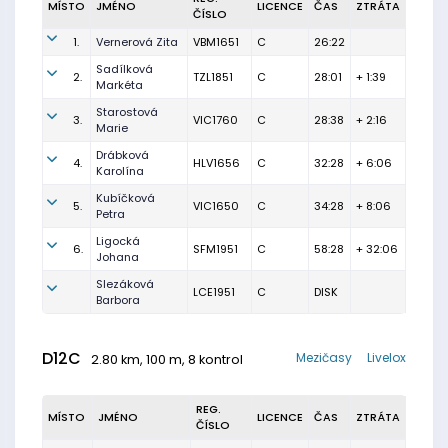
MÍSTO
JMÉNO
LICENCE
ČAS
ZTRÁTA
ČÍSLO
1.
Vernerová Zita
VBM1651
C
26:22
Sadílková
2.
TZL1851
C
28:01
+ 1:39
Markéta
Starostová
3.
VIC1760
C
28:38
+ 2:16
Marie
Drábková
4.
HLV1656
C
32:28
+ 6:06
Karolína
Kubíčková
5.
VIC1650
C
34:28
+ 8:06
Petra
Ligocká
6.
SFM1951
C
58:28
+ 32:06
Johana
Slezáková
LCE1951
C
DISK
Barbora
D12C
Mezičasy
Livelox
2.80 km, 100 m, 8 kontrol
REG.
MÍSTO
JMÉNO
LICENCE
ČAS
ZTRÁTA
ČÍSLO