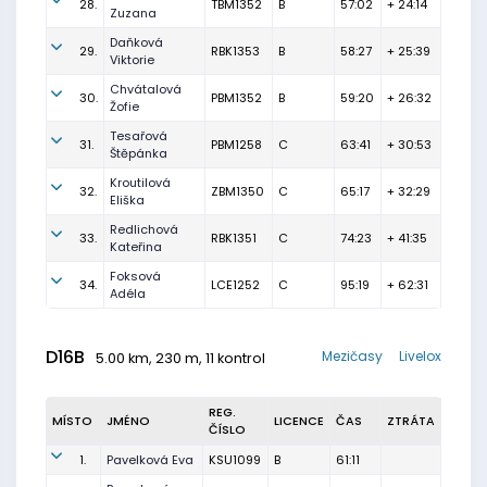
28.
TBM1352
B
57:02
+ 24:14
Zuzana
Daňková
29.
RBK1353
B
58:27
+ 25:39
Viktorie
Chvátalová
30.
PBM1352
B
59:20
+ 26:32
Žofie
Tesařová
31.
PBM1258
C
63:41
+ 30:53
Štěpánka
Kroutilová
32.
ZBM1350
C
65:17
+ 32:29
Eliška
Redlichová
33.
RBK1351
C
74:23
+ 41:35
Kateřina
Foksová
34.
LCE1252
C
95:19
+ 62:31
Adéla
D16B
Mezičasy
Livelox
5.00 km, 230 m, 11 kontrol
REG.
MÍSTO
JMÉNO
LICENCE
ČAS
ZTRÁTA
ČÍSLO
1.
Pavelková Eva
KSU1099
B
61:11