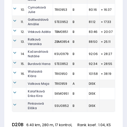
Cymorková
10.
TRI0953
B
80:16
+ 16:37
Julie
Gottwaldová
11.
STE0952
B
81:12
+ 17:33
Amálie
12.
Vrbková Adéla
TBM0851
B
83:46
+ 20:07
Rotková
13.
ZBM0854
B
88:50
+ 25:11
Veronika
Kočandrlová
14.
KSU0979
B
92:06
+ 28:27
Natálie
15.
Burdová Hana
STE0852
B
92:34
+ 28:55
Walaská
16.
TRI0950
B
101:58
+ 38:19
Klára
Volkova Maja
TRI0959
A
DISK
Kolaříková
SKM0951
B
DISK
Erika Kira
Pinkavová
SSU0852
B
DISK
Eliška
D20B
6.40 km, 280 m, 17 kontrol,
Rank. koef.
: 1.04, KS