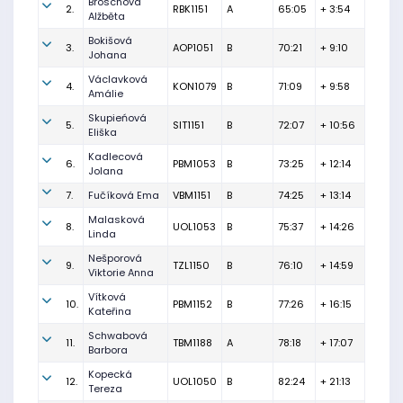
Broschová
2.
RBK1151
A
65:05
+ 3:54
Alžběta
Bokišová
3.
AOP1051
B
70:21
+ 9:10
Johana
Václavková
4.
KON1079
B
71:09
+ 9:58
Amálie
Skupieńová
5.
SIT1151
B
72:07
+ 10:56
Eliška
Kadlecová
6.
PBM1053
B
73:25
+ 12:14
Jolana
7.
Fučíková Ema
VBM1151
B
74:25
+ 13:14
Malasková
8.
UOL1053
B
75:37
+ 14:26
Linda
Nešporová
9.
TZL1150
B
76:10
+ 14:59
Viktorie Anna
Vítková
10.
PBM1152
B
77:26
+ 16:15
Kateřina
Schwabová
11.
TBM1188
A
78:18
+ 17:07
Barbora
Kopecká
12.
UOL1050
B
82:24
+ 21:13
Tereza