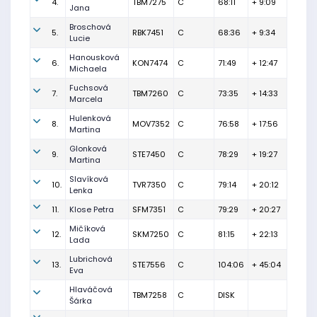
4.
TBM7275
C
68:11
+ 9:09
Jana
Broschová
5.
RBK7451
C
68:36
+ 9:34
Lucie
Hanousková
6.
KON7474
C
71:49
+ 12:47
Michaela
Fuchsová
7.
TBM7260
C
73:35
+ 14:33
Marcela
Hulenková
8.
MOV7352
C
76:58
+ 17:56
Martina
Glonková
9.
STE7450
C
78:29
+ 19:27
Martina
Slavíková
10.
TVR7350
C
79:14
+ 20:12
Lenka
11.
Klose Petra
SFM7351
C
79:29
+ 20:27
Mičíková
12.
SKM7250
C
81:15
+ 22:13
Lada
Lubrichová
13.
STE7556
C
104:06
+ 45:04
Eva
Hlaváčová
TBM7258
C
DISK
Šárka