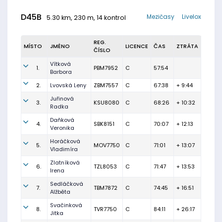
D45B
Mezičasy
Livelox
5.30 km, 230 m, 14 kontrol
REG.
MÍSTO
JMÉNO
LICENCE
ČAS
ZTRÁTA
ČÍSLO
Vítková
1.
PBM7952
C
57:54
Barbora
2.
Lvovská Leny
ZBM7557
C
67:38
+ 9:44
Juřinová
3.
KSU8080
C
68:26
+ 10:32
Radka
Daňková
4.
SBK8151
C
70:07
+ 12:13
Veronika
Horáčková
5.
MOV7750
C
71:01
+ 13:07
Vladimíra
Zlatníková
6.
TZL8053
C
71:47
+ 13:53
Irena
Sedláčková
7.
TBM7872
C
74:45
+ 16:51
Alžběta
Svačinková
8.
TVR7750
C
84:11
+ 26:17
Jitka