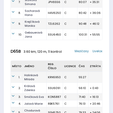
Štorková
7.
JPV6556
C
80:07
+ 35:31
Simona
Sochorová
8.
HAV6250
C
80:42
+ 36:06
Hana
Krejčíková
9.
TZL6262
C
90:48
+ 46:12
Monika
Gebauerová
10.
SSU6450
C
100:31
+ 55:55
Jana
D65B
Mezičasy
Livelox
3.60 km, 120 m, 11 kontrol
REG.
MÍSTO
JMÉNO
LICENCE
ČAS
ZTRÁTA
ČÍSLO
Holinková
1.
KRN5950
C
55:27
Milada
Králová
2.
SSU6091
C
56:10
+ 0:43
Zdenka
3.
Smičková Eva
KON5887
C
71:40
+ 16:13
4.
Jalová Marie
RBK5761
C
76:13
+ 20:46
Chodurová
5.
SFM5750
C
79:33
+ 24:06