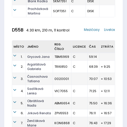
Blank Radka
SKM7351
C
DISK
Procházková
SOP7351
C
DISK
Martina
D55B
Mezičasy
Livelox
4.30 km, 210 m, 11 kontrol
REG.
MÍSTO
JMÉNO
LICENCE
ČAS
ZTRÁTA
ČÍSLO
1.
Grycová Jana
TBM6969
C
59:14
Argalášová
2.
TRI6850
C
68:39
+ 9:25
Gabriela
Časnochova
3.
0020001
70:07
+ 10:53
Tatiana
Sadílková
4.
VIC7055
C
71:25
+ 12:11
Lenka
Obrátilová
5.
ABM6654
C
75:50
+ 16:36
Naďa
6.
Jirková Renata
ZPV6553
C
76:11
+ 16:57
Ženčáková
7.
KON6868
C
76:43
+ 17:29
Marie