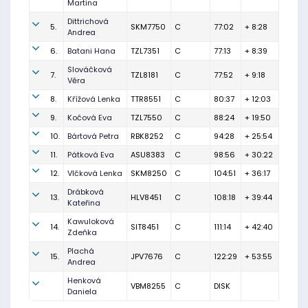
Martina
Dittrichová
5.
SKM7750
C
77:02
+ 8:28
Andrea
6.
Batani Hana
TZL7351
C
77:13
+ 8:39
Slováčková
7.
TZL8181
C
77:52
+ 9:18
Věra
8.
Křížová Lenka
TTR8551
C
80:37
+ 12:03
9.
Kočová Eva
TZL7550
C
88:24
+ 19:50
10.
Bártová Petra
RBK8252
C
94:28
+ 25:54
11.
Pátková Eva
ASU8383
C
98:56
+ 30:22
12.
Vlčková Lenka
SKM8250
C
104:51
+ 36:17
Drábková
13.
HLV8451
C
108:18
+ 39:44
Kateřina
Kawuloková
14.
SIT8451
C
111:14
+ 42:40
Zdeňka
Plachá
15.
JPV7676
C
122:29
+ 53:55
Andrea
Henková
VBM8255
C
DISK
Daniela