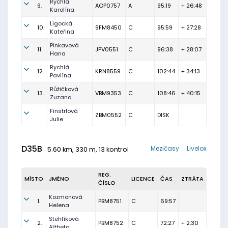
Rychlá
9.
AOP0757
A
95:19
+ 26:48
Karolína
Ligocká
10.
SFM8450
C
95:59
+ 27:28
Kateřina
Pinkavová
11.
JPV0551
C
96:38
+ 28:07
Hana
Rychlá
12.
KRN8559
C
102:44
+ 34:13
Pavlína
Růžičková
13.
VBM9353
C
108:46
+ 40:15
Zuzana
Finstrlová
ZBM0552
C
DISK
Julie
D35B
Mezičasy
Livelox
5.60 km, 330 m, 13 kontrol
REG.
MÍSTO
JMÉNO
LICENCE
ČAS
ZTRÁTA
ČÍSLO
Kozmonová
1.
PBM8751
C
69:57
Helena
Stehlíková
2.
PBM8752
C
72:27
+ 2:30
Alžbeta