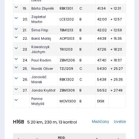
Lukáš
19.
Bárta Zbyněk
RBK1301
C
41:34
+ 12:31
Zapletal
20.
LCE1202
B
42:00
+ 12:57
Martin
21.
Šíma Filip
TBM1213
B
42:02
+ 12:59
22.
Bokiš Matěj
AOP1303
B
44:38
+ 15:35
Kowalczyk
23.
TRI1203
B
47:26
+ 18:23
Jáchym
24.
Paul Radim
ZBM1206
B
47:40
+ 18:37
25.
Novák Oliver
TZL1209
C
54:30
+ 25:27
Janováč
26.
RBK1302
C
54:38
+ 25:35
Marek
27.
Janda Kryštof
ZBM1309
B
56:52
+ 27:49
Panna
MOV1300
B
DISK
Matyáš
H16B
Mezičasy
Livelox
5.20 km, 230 m, 13 kontrol
REG.