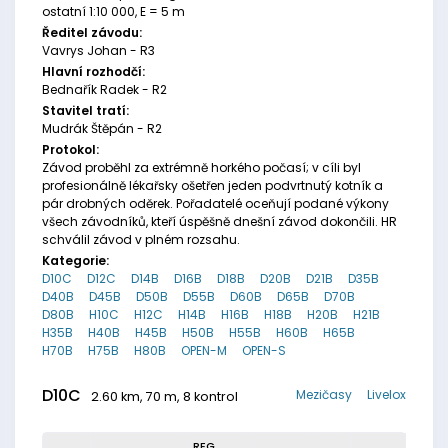
ostatní 1:10 000, E = 5 m
Ředitel závodu:
Vavrys Johan - R3
Hlavní rozhodčí:
Bednařík Radek - R2
Stavitel tratí:
Mudrák Štěpán - R2
Protokol:
Závod proběhl za extrémně horkého počasí; v cíli byl
profesionálně lékařsky ošetřen jeden podvrtnutý kotník a
pár drobných oděrek. Pořadatelé oceňují podané výkony
všech závodníků, kteří úspěšně dnešní závod dokončili. HR
schválil závod v plném rozsahu.
Kategorie:
D10C
D12C
D14B
D16B
D18B
D20B
D21B
D35B
D40B
D45B
D50B
D55B
D60B
D65B
D70B
D80B
H10C
H12C
H14B
H16B
H18B
H20B
H21B
H35B
H40B
H45B
H50B
H55B
H60B
H65B
H70B
H75B
H80B
OPEN-M
OPEN-S
D10C
Mezičasy
Livelox
2.60 km, 70 m, 8 kontrol
REG.