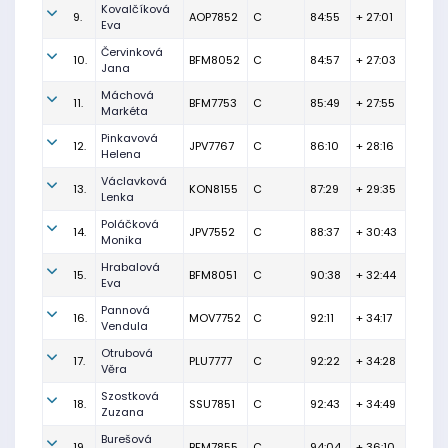
Kovalčíková
9.
AOP7852
C
84:55
+ 27:01
Eva
Červinková
10.
BFM8052
C
84:57
+ 27:03
Jana
Máchová
11.
BFM7753
C
85:49
+ 27:55
Markéta
Pinkavová
12.
JPV7767
C
86:10
+ 28:16
Helena
Václavková
13.
KON8155
C
87:29
+ 29:35
Lenka
Poláčková
14.
JPV7552
C
88:37
+ 30:43
Monika
Hrabalová
15.
BFM8051
C
90:38
+ 32:44
Eva
Pannová
16.
MOV7752
C
92:11
+ 34:17
Vendula
Otrubová
17.
PLU7777
C
92:22
+ 34:28
Věra
Szostková
18.
SSU7851
C
92:43
+ 34:49
Zuzana
Burešová
19.
BFM7855
C
94:04
+ 36:10