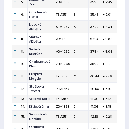
5.
ZBM1359
B
35:23
+ 2:35
Zora
Chodúrová
6.
TZL1351
B
35:49
+ 3:01
Elena
Ligocká
7.
SFM1252
A
37:22
+ 4:34
Alžběta
Vlčková
8.
VIC1351
B
37:54
+ 5:06
Alžběta
Šedivá
8.
VBM1252
B
37:54
+ 5:06
Kristýna
Chaloupková
10.
ZBM1260
B
38:53
+ 6:05
Klára
Duspiva
11.
TRI1255
C
40:44
+ 7:56
Magda
Stašková
12.
PBM1257
B
40:58
+ 8:10
Tereza
13.
Vallová Dorota
TZL1352
B
41:00
+ 8:12
14.
Křížová Ema
ZBM1358
B
41:06
+ 8:18
Svobodová
15.
TZL1251
B
42:16
+ 9:28
Natálie
Otrubová