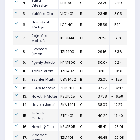
Bárta
4.
RBK1501
C
23:20
+ 2:40
Vítězslav
5.
Kubíček Ota
VIC1401
B
23:45
+ 3:05
Nemeškal
6.
LCE1401
B
25:59
+ 5:19
Jáchym
Rajnošek
7.
KSU1414
C
26:58
+ 6:18
Matouš
Svoboda
8.
TZL1400
B
29:16
+ 8:36
Šimon
9.
Rychlý Jakub
KRN1500
C
30:04
+ 9:24
10.
Kaňka Vilém
TZL1402
C
31:11
+ 10:31
11.
Eschler Martin
UBM1402
B
32:05
+ 11:25
12.
Sluka Matouš
ZBM1414
B
37:27
+ 16:47
13.
Novotný Matěj
KSU1525
C
37:38
+ 16:58
14.
Havela Josef
SKM1401
C
38:07
+ 17:27
Jiráček
15.
STE1401
B
40:20
+ 19:40
Ondřej
16.
Novotný Filip
KSU1505
C
45:41
+ 25:01
Vladovič
17.
TZL1401
C
49:48
+ 29:08