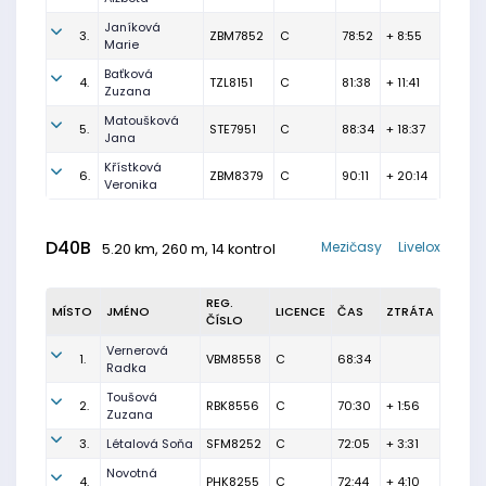
Janíková
3.
ZBM7852
C
78:52
+ 8:55
Marie
Baťková
4.
TZL8151
C
81:38
+ 11:41
Zuzana
Matoušková
5.
STE7951
C
88:34
+ 18:37
Jana
Křístková
6.
ZBM8379
C
90:11
+ 20:14
Veronika
D40B
Mezičasy
Livelox
5.20 km, 260 m, 14 kontrol
REG.
MÍSTO
JMÉNO
LICENCE
ČAS
ZTRÁTA
ČÍSLO
Vernerová
1.
VBM8558
C
68:34
Radka
Toušová
2.
RBK8556
C
70:30
+ 1:56
Zuzana
3.
Létalová Soňa
SFM8252
C
72:05
+ 3:31
Novotná
4.
PHK8255
C
72:44
+ 4:10