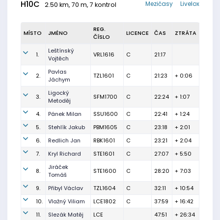
H10C
Mezičasy
Livelox
2.50 km, 70 m, 7 kontrol
REG.
MÍSTO
JMÉNO
LICENCE
ČAS
ZTRÁTA
ČÍSLO
Leštínský
1.
VRL1616
C
21:17
Vojtěch
Pavlas
2.
TZL1601
C
21:23
+ 0:06
Jáchym
Ligocký
3.
SFM1700
C
22:24
+ 1:07
Metoděj
4.
Pánek Milan
SSU1600
C
22:41
+ 1:24
5.
Stehlík Jakub
PBM1605
C
23:18
+ 2:01
6.
Redlich Jan
RBK1601
C
23:21
+ 2:04
7.
Kryl Richard
STE1601
C
27:07
+ 5:50
Jiráček
8.
STE1600
C
28:20
+ 7:03
Tomáš
9.
Přibyl Václav
TZL1604
C
32:11
+ 10:54
10.
Vlažný Viliam
LCE1802
C
37:59
+ 16:42
11.
Slezák Matěj
LCE
47:51
+ 26:34