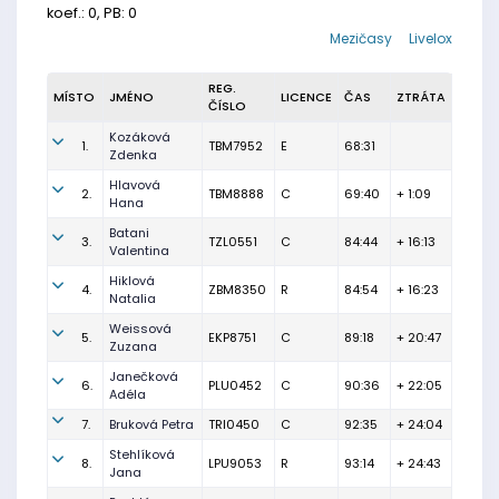
koef.: 0, PB: 0
Mezičasy
Livelox
REG.
MÍSTO
JMÉNO
LICENCE
ČAS
ZTRÁTA
ČÍSLO
Kozáková
1.
TBM7952
E
68:31
Zdenka
Hlavová
2.
TBM8888
C
69:40
+ 1:09
Hana
Batani
3.
TZL0551
C
84:44
+ 16:13
Valentina
Hiklová
4.
ZBM8350
R
84:54
+ 16:23
Natalia
Weissová
5.
EKP8751
C
89:18
+ 20:47
Zuzana
Janečková
6.
PLU0452
C
90:36
+ 22:05
Adéla
7.
Bruková Petra
TRI0450
C
92:35
+ 24:04
Stehlíková
8.
LPU9053
R
93:14
+ 24:43
Jana