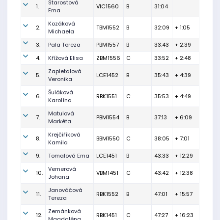
Starostová
1.
VIC1560
B
31:04
Ema
Kozáková
2.
TBM1552
B
32:09
+ 1:05
Michaela
3.
Pala Tereza
PBM1557
B
33:43
+ 2:39
4.
Křížová Elisa
ZBM1556
C
33:52
+ 2:48
Zapletalová
5.
LCE1452
B
35:43
+ 4:39
Veronika
Šuláková
6.
RBK1551
C
35:53
+ 4:49
Karolína
Matulová
7.
PBM1554
B
37:13
+ 6:09
Markéta
Krejčiříková
8.
BBM1550
C
38:05
+ 7:01
Kamila
9.
Tomalová Ema
LCE1451
B
43:33
+ 12:29
Vernerová
10.
VBM1451
C
43:42
+ 12:38
Johana
Janováčová
11.
RBK1552
B
47:01
+ 15:57
Tereza
Zemánková
12.
RBK1451
C
47:27
+ 16:23
Magdaléna