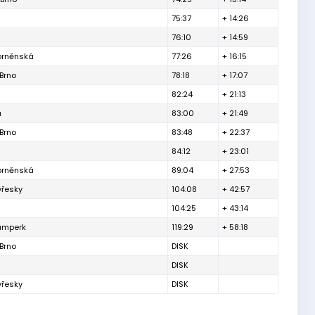
75:37
+ 14:26
76:10
+ 14:59
 brněnská
77:26
+ 16:15
Brno
78:18
+ 17:07
82:24
+ 21:13
a
83:00
+ 21:49
Brno
83:48
+ 22:37
84:12
+ 23:01
 brněnská
89:04
+ 27:53
vřesky
104:08
+ 42:57
104:25
+ 43:14
umperk
119:29
+ 58:18
Brno
DISK
DISK
vřesky
DISK