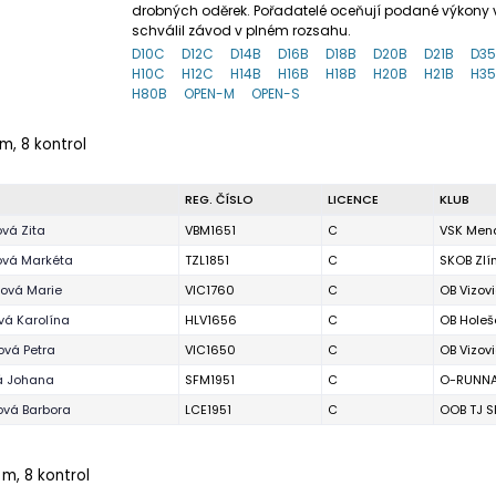
drobných oděrek. Pořadatelé oceňují podané výkony v
schválil závod v plném rozsahu.
D10C
D12C
D14B
D16B
D18B
D20B
D21B
D3
H10C
H12C
H14B
H16B
H18B
H20B
H21B
H3
H80B
OPEN-M
OPEN-S
m, 8 kontrol
REG. ČÍSLO
LICENCE
KLUB
vá Zita
VBM1651
C
VSK Mend
ová Markéta
TZL1851
C
SKOB Zlí
tová Marie
VIC1760
C
OB Vizov
vá Karolína
HLV1656
C
OB Holeš
ová Petra
VIC1650
C
OB Vizov
á Johana
SFM1951
C
O-RUNNA
ová Barbora
LCE1951
C
OOB TJ S
 m, 8 kontrol