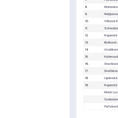
8.
Malaskov
9.
Nešporov
10.
Vítková 
11.
Schwabo
12.
Kopecká 
13.
Biolková 
14.
Urválkov
15.
Kořenov
16.
Slavíkov
17.
Dvořákov
18.
Lipenská
19.
Kopecká 
Malá Luc
Svobodo
Pařízková