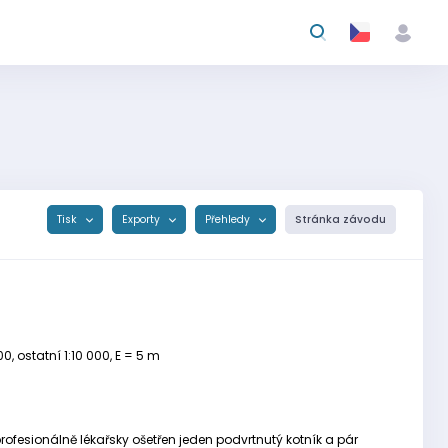
Tisk
Exporty
Přehledy
Stránka závodu
, ostatní 1:10 000, E = 5 m
rofesionálně lékařsky ošetřen jeden podvrtnutý kotník a pár