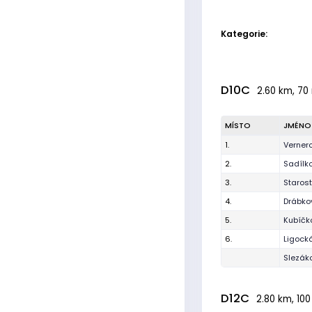
Kategorie:
D10C
2.60 km, 70 
MÍSTO
JMÉNO
1.
Vernero
2.
Sadílk
3.
Staros
4.
Drábko
5.
Kubíčk
6.
Ligock
Slezák
D12C
2.80 km, 100