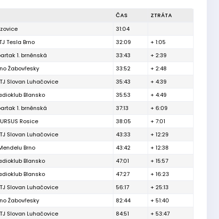
ČAS
ZTRÁTA
izovice
31:04
TJ Tesla Brno
32:09
+ 1:05
partak 1. brněnská
33:43
+ 2:39
rno Žabovřesky
33:52
+ 2:48
TJ Slovan Luhačovice
35:43
+ 4:39
adioklub Blansko
35:53
+ 4:49
partak 1. brněnská
37:13
+ 6:09
 URSUS Rosice
38:05
+ 7:01
TJ Slovan Luhačovice
43:33
+ 12:29
Mendelu Brno
43:42
+ 12:38
adioklub Blansko
47:01
+ 15:57
adioklub Blansko
47:27
+ 16:23
TJ Slovan Luhačovice
56:17
+ 25:13
rno Žabovřesky
82:44
+ 51:40
TJ Slovan Luhačovice
84:51
+ 53:47