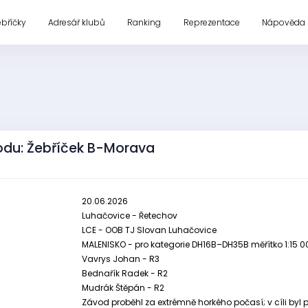
ebříčky
Adresář klubů
Ranking
Reprezentace
Nápověda
odu: Žebříček B-Morava
20.06.2026
Luhačovice - Řetechov
LCE - OOB TJ Slovan Luhačovice
MALENISKO - pro kategorie DH16B–DH35B měřítko 1:15 000
Vavrys Johan - R3
Bednařík Radek - R2
Mudrák Štěpán - R2
Závod proběhl za extrémně horkého počasí; v cíli byl p