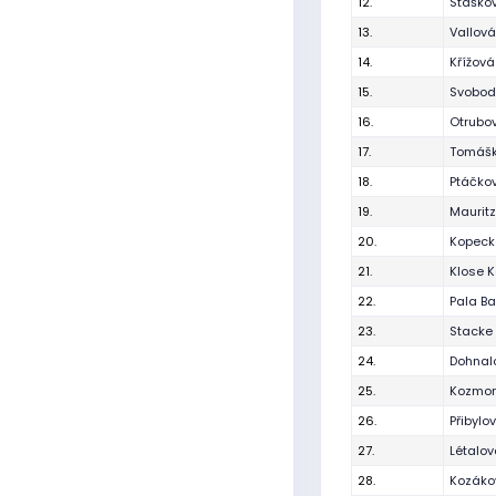
12.
Staško
13.
Vallová
14.
Křížov
15.
Svobod
16.
Otrubo
17.
Tomášk
18.
Ptáčkov
19.
Maurit
20.
Kopecká
21.
Klose K
22.
Pala Ba
23.
Stacke 
24.
Dohnalo
25.
Kozmon
26.
Přibylo
27.
Létalo
28.
Kozáko