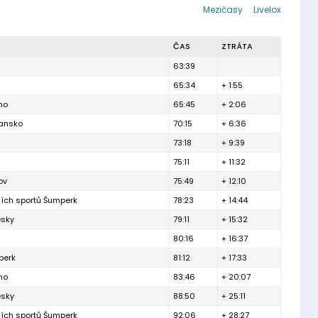
Mezičasy
Livelox
ČAS
ZTRÁTA
63:39
65:34
+ 1:55
no
65:45
+ 2:06
lansko
70:15
+ 6:36
73:18
+ 9:39
75:11
+ 11:32
ov
75:49
+ 12:10
ních sportů Šumperk
78:23
+ 14:44
esky
79:11
+ 15:32
80:16
+ 16:37
berk
81:12
+ 17:33
no
83:46
+ 20:07
esky
88:50
+ 25:11
ních sportů Šumperk
92:06
+ 28:27