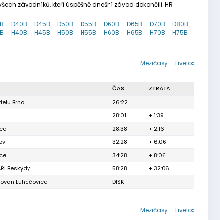
šech závodníků, kteří úspěšně dnešní závod dokončili. HR
5B
D40B
D45B
D50B
D55B
D60B
D65B
D70B
D80B
5B
H40B
H45B
H50B
H55B
H60B
H65B
H70B
H75B
Mezičasy
Livelox
ČAS
ZTRÁTA
elu Brno
26:22
n
28:01
+ 1:39
ice
28:38
+ 2:16
ov
32:28
+ 6:06
ice
34:28
+ 8:06
ŘI Beskydy
58:28
+ 32:06
lovan Luhačovice
DISK
Mezičasy
Livelox