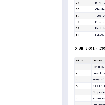
29.
Daňková
30.
Chvátal
31.
Tesařo
32.
Kroutil
33.
Redlich
34.
Foksov
D16B
5.00 km, 230
MÍSTO
JMÉNO
1.
Pavelkov
2.
Broschov
3.
Bokišová
4.
Václavko
5.
Skupieńo
6.
Kadlecov
7.
Fučíkov