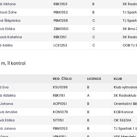
 Viktorie
RBK1353
B
SK Radi
ová Žofie
PBM1352
B
TJ Spart
vá Štěpánka
PBM1258
C
TJ Spart
ová Eliška
ZBM1350
C
SK Brno
ová Kateřina
RBK1351
C
SK Radi
á Adéla
LCE1252
C
OOB TJ 
 m, 11 kontrol
REG. ČÍSLO
LICENCE
KLUB
á Eva
KSU1099
B
Klub vytrvalo
á Alžběta
RBK1151
A
SK Radioklub
 Johana
AOP1051
B
Orientační B
vá Amálie
KON1079
B
KOB Konice
vá Eliška
SIT1151
B
OK SILESIA
á Jolana
PBM1053
B
TJ Spartak 1.
á Ema
VBM1151
B
VSK Mendelu 