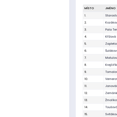
MÍSTO
JMÉNO
1.
Starost
2.
Kozáko
3.
Pala Te
4.
Křížová 
5.
Zapleta
6.
Šulákov
7.
Matulo
8.
Krejčiř
9.
Tomalo
10.
Verner
11.
Janová
12.
Zemánk
13.
Žmolíko
14.
Toušová
15.
Svitáko