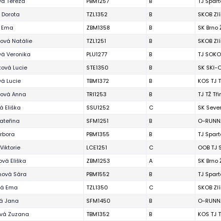
vá Tereza
PBM1257
B
TJ Spart
 Dorota
TZL1352
B
SKOB Zl
á Ema
ZBM1358
B
SK Brno
ová Natálie
TZL1251
B
SKOB Zl
vá Veronika
PLU1277
B
TJ SOKO
ová Lucie
STE1350
B
SK SKI-O
á Lucie
TBM1372
B
KOS TJ T
zová Anna
TRI1253
B
TJ TŽ Tř
 Eliška
SSU1252
C
SK Seve
ateřina
SFM1251
B
O-RUNNA
rbora
PBM1355
B
TJ Spart
Viktorie
LCE1251
C
OOB TJ 
vá Eliška
ZBM1253
A
SK Brno
ová Sára
PBM1552
B
TJ Spart
vá Ema
TZL1350
C
SKOB Zl
vá Jana
SFM1450
B
O-RUNNA
vá Zuzana
TBM1352
B
KOS TJ T