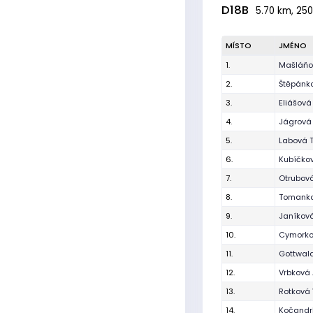
D18B
5.70 km, 250
MÍSTO
JMÉNO
1.
Mašláňo
2.
Štěpánk
3.
Eliášová 
4.
Jágrová
5.
Labová 
6.
Kubíčkov
7.
Otrubová
8.
Tomanko
9.
Janíkov
10.
Cymorko
11.
Gottwal
12.
Vrbková
13.
Rotková 
14.
Kočandrl