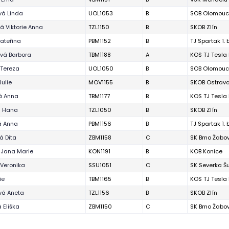
á Linda
UOL1053
B
SOB Olomouc
á Viktorie Anna
TZL1150
B
SKOB Zlín
Kateřina
PBM1152
B
TJ Spartak 1.
vá Barbora
TBM1188
A
KOS TJ Tesla 
Tereza
UOL1050
B
SOB Olomouc
Julie
MOV1155
B
SKOB Ostrav
á Anna
TBM1177
B
KOS TJ Tesla 
á Hana
TZL1050
B
SKOB Zlín
á Anna
PBM1156
B
TJ Spartak 1.
á Dita
ZBM1158
C
SK Brno Žabo
 Jana Marie
KON1191
B
KOB Konice
Veronika
SSU1051
C
SK Severka Š
ie
TBM1165
B
KOS TJ Tesla 
vá Aneta
TZL1156
B
SKOB Zlín
 Eliška
ZBM1150
C
SK Brno Žabo