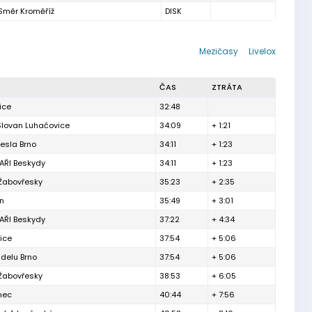
Směr Kroměříž
DISK
Mezičasy
Livelox
ČAS
ZTRÁTA
ice
32:48
Slovan Luhačovice
34:09
+ 1:21
esla Brno
34:11
+ 1:23
ŘI Beskydy
34:11
+ 1:23
 Žabovřesky
35:23
+ 2:35
ín
35:49
+ 3:01
ŘI Beskydy
37:22
+ 4:34
ice
37:54
+ 5:06
delu Brno
37:54
+ 5:06
 Žabovřesky
38:53
+ 6:05
inec
40:44
+ 7:56