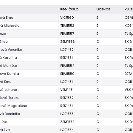
REG. ČÍSLO
LICENCE
KLUB
ová Ema
VIC1560
B
OB V
vá Michaela
TBM1552
B
KOS 
reza
PBM1557
B
TJ S
Elisa
ZBM1556
C
SK B
lová Veronika
LCE1452
B
OOB 
á Karolína
RBK1551
C
SK R
vá Markéta
PBM1554
B
TJ S
íková Kamila
BBM1550
C
BETA
vá Ema
LCE1451
B
OOB 
ová Johana
VBM1451
C
VSK 
čová Tereza
RBK1552
B
SK R
ová Magdaléna
RBK1451
C
SK R
vá Dominika
LCE1553
C
OOB 
 Eva
ZBM1559
C
SK B
vá Eva
LCE1554
C
OOB 