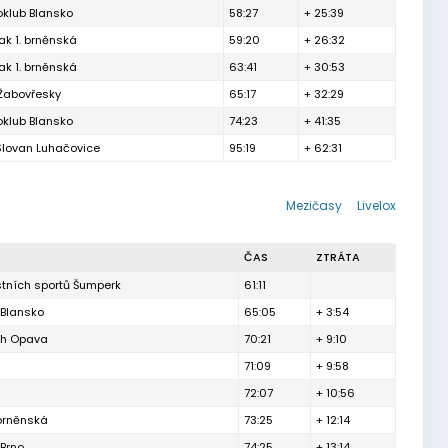
oklub Blansko
58:27
+ 25:39
ak 1. brněnská
59:20
+ 26:32
ak 1. brněnská
63:41
+ 30:53
 Žabovřesky
65:17
+ 32:29
oklub Blansko
74:23
+ 41:35
Slovan Luhačovice
95:19
+ 62:31
Mezičasy
Livelox
ČAS
ZTRÁTA
stních sportů Šumperk
61:11
 Blansko
65:05
+ 3:54
ěh Opava
70:21
+ 9:10
71:09
+ 9:58
72:07
+ 10:56
 brněnská
73:25
+ 12:14
Brno
74:25
+ 13:14