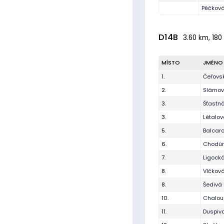
Pěčková
D14B
3.60 km, 180 
MÍSTO
JMÉNO
1.
Čeřovsk
2.
Slámová
3.
Šťastn
3.
Létalov
5.
Balcar
6.
Chodúr
7.
Ligocká
8.
Vlčková
8.
Šedivá 
10.
Chalou
11.
Duspiv