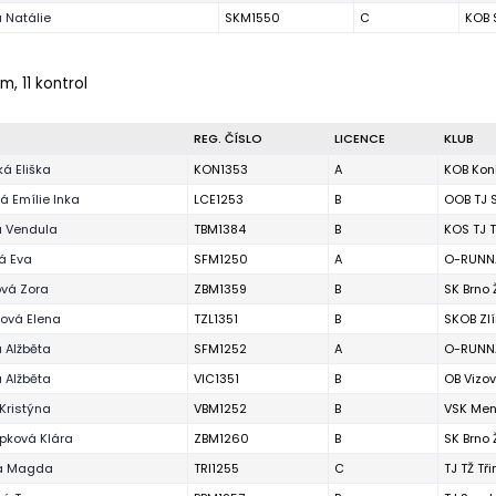
 Natálie
SKM1550
C
KOB 
m, 11 kontrol
REG. ČÍSLO
LICENCE
KLUB
á Eliška
KON1353
A
KOB Kon
 Emílie Inka
LCE1253
B
OOB TJ 
á Vendula
TBM1384
B
KOS TJ T
á Eva
SFM1250
A
O-RUNNA
ová Zora
ZBM1359
B
SK Brno
ová Elena
TZL1351
B
SKOB Zl
 Alžběta
SFM1252
A
O-RUNNA
 Alžběta
VIC1351
B
OB Vizov
Kristýna
VBM1252
B
VSK Men
pková Klára
ZBM1260
B
SK Brno
a Magda
TRI1255
C
TJ TŽ Tř