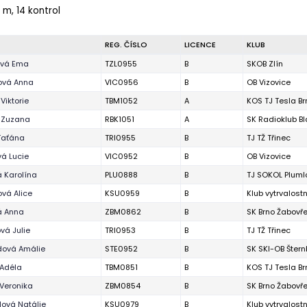
 m, 14 kontrol
REG. ČÍSLO
LICENCE
KLUB
vá Ema
TZL0955
B
SKOB Zlín
ová Anna
VIC0956
B
OB Vizovice
Viktorie
TBM1052
A
KOS TJ Tesla Br
 Zuzana
RBK1051
A
SK Radioklub B
Taťána
TRI0955
B
TJ TŽ Třinec
á Lucie
VIC0952
B
OB Vizovice
 Karolína
PLU0888
B
TJ SOKOL Pluml
vá Alice
KSU0959
B
Klub vytrvalost
á Anna
ZBM0862
B
SK Brno Žabovř
vá Julie
TRI0953
B
TJ TŽ Třinec
dová Amálie
STE0952
B
SK SKI-OB Štern
 Adéla
TBM0851
B
KOS TJ Tesla Br
Veronika
ZBM0854
B
SK Brno Žabovř
ová Natálie
KSU0979
B
Klub vytrvalost