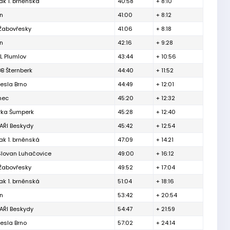
ak 1. brněnská
40:58
+ 8:10
ín
41:00
+ 8:12
 Žabovřesky
41:06
+ 8:18
ín
42:16
+ 9:28
L Plumlov
43:44
+ 10:56
B Šternberk
44:40
+ 11:52
esla Brno
44:49
+ 12:01
inec
45:20
+ 12:32
rka Šumperk
45:28
+ 12:40
ŘI Beskydy
45:42
+ 12:54
ak 1. brněnská
47:09
+ 14:21
Slovan Luhačovice
49:00
+ 16:12
 Žabovřesky
49:52
+ 17:04
ak 1. brněnská
51:04
+ 18:16
ín
53:42
+ 20:54
ŘI Beskydy
54:47
+ 21:59
esla Brno
57:02
+ 24:14