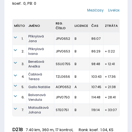
koef.: 0, PB: 0
Mezičasy
Livelox
REG.
MÍSTO
JMÉNO
LICENCE
ČAS
ZTRÁTA
ČÍSLO
Přikrylová
1.
JPV0652
B
86:07
Jana
Přikrylová
2.
JPV0653
B
86:29
+ 0:22
Ivana
Benešová
3.
SSU0755
B
98:48
+ 12:41
Anežka
Čablová
4.
TZL0656
B
103:43
+ 17:36
Tereza
5.
Gallo Natálie
AOP0652
A
107:45
+ 21:38
Balvanová
6.
JPV0750
B
114:48
+ 28:41
Vendula
Matoušková
7.
STE0751
B
119:14
+ 33:07
Johana
D21B
7.40 km, 360 m, 17 kontrol,
Rank. koef.
: 1.04, KS