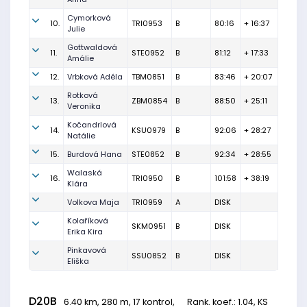
Cymorková
10.
TRI0953
B
80:16
+ 16:37
Julie
Gottwaldová
11.
STE0952
B
81:12
+ 17:33
Amálie
12.
Vrbková Adéla
TBM0851
B
83:46
+ 20:07
Rotková
13.
ZBM0854
B
88:50
+ 25:11
Veronika
Kočandrlová
14.
KSU0979
B
92:06
+ 28:27
Natálie
15.
Burdová Hana
STE0852
B
92:34
+ 28:55
Walaská
16.
TRI0950
B
101:58
+ 38:19
Klára
Volkova Maja
TRI0959
A
DISK
Kolaříková
SKM0951
B
DISK
Erika Kira
Pinkavová
SSU0852
B
DISK
Eliška
D20B
6.40 km, 280 m, 17 kontrol,
Rank. koef.
: 1.04, KS