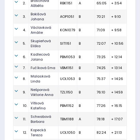
Broschová
2.
RBK1151
A
65:05
+ 3:54
Alžběta
Bokišová
3.
AOP1051
B
70:21
+ 9:10
Johana
Václavková
4.
KON1079
B
71:09
+ 9:58
Amálie
Skupieńová
5.
SIT1151
B
72:07
+ 10:56
Eliška
Kadlecová
6.
PBM1053
B
73:25
+ 12:14
Jolana
7.
Fučíková Ema
VBM1151
B
74:25
+ 13:14
Malasková
8.
UOL1053
B
75:37
+ 14:26
Linda
Nešporová
9.
TZL1150
B
76:10
+ 14:59
Viktorie Anna
Vítková
10.
PBM1152
B
77:26
+ 16:15
Kateřina
Schwabová
11.
TBM1188
A
78:18
+ 17:07
Barbora
Kopecká
12.
UOL1050
B
82:24
+ 21:13
Tereza