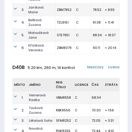
Janíková
3.
ZBM7852
C
78:52
+ 8:55
Marie
Baťková
4.
TZL8151
C
81:38
+ 11:41
Zuzana
Matoušková
5.
STE7951
C
88:34
+ 18:37
Jana
Křístková
6.
ZBM8379
C
90:11
+ 20:14
Veronika
D40B
Mezičasy
Livelox
5.20 km, 260 m, 14 kontrol
REG.
MÍSTO
JMÉNO
LICENCE
ČAS
ZTRÁTA
ČÍSLO
Vernerová
1.
VBM8558
C
68:34
Radka
Toušová
2.
RBK8556
C
70:30
+ 1:56
Zuzana
3.
Létalová Soňa
SFM8252
C
72:05
+ 3:31
Novotná
4.
PHK8255
C
72:44
+ 4:10