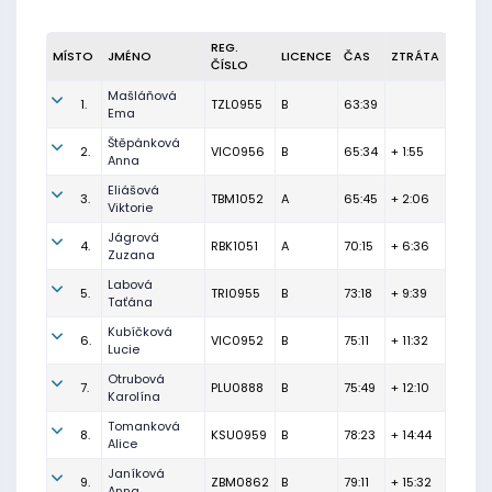
REG.
MÍSTO
JMÉNO
LICENCE
ČAS
ZTRÁTA
ČÍSLO
Mašláňová
1.
TZL0955
B
63:39
Ema
Štěpánková
2.
VIC0956
B
65:34
+ 1:55
Anna
Eliášová
3.
TBM1052
A
65:45
+ 2:06
Viktorie
Jágrová
4.
RBK1051
A
70:15
+ 6:36
Zuzana
Labová
5.
TRI0955
B
73:18
+ 9:39
Taťána
Kubíčková
6.
VIC0952
B
75:11
+ 11:32
Lucie
Otrubová
7.
PLU0888
B
75:49
+ 12:10
Karolína
Tomanková
8.
KSU0959
B
78:23
+ 14:44
Alice
Janíková
9.
ZBM0862
B
79:11
+ 15:32
Anna