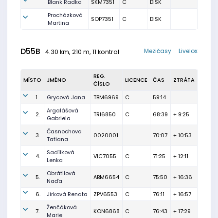
Blank Radka
SKM7351
C
DISK
Procházková
SOP7351
C
DISK
Martina
D55B
Mezičasy
Livelox
4.30 km, 210 m, 11 kontrol
REG.
MÍSTO
JMÉNO
LICENCE
ČAS
ZTRÁTA
ČÍSLO
1.
Grycová Jana
TBM6969
C
59:14
Argalášová
2.
TRI6850
C
68:39
+ 9:25
Gabriela
Časnochova
3.
0020001
70:07
+ 10:53
Tatiana
Sadílková
4.
VIC7055
C
71:25
+ 12:11
Lenka
Obrátilová
5.
ABM6654
C
75:50
+ 16:36
Naďa
6.
Jirková Renata
ZPV6553
C
76:11
+ 16:57
Ženčáková
7.
KON6868
C
76:43
+ 17:29
Marie