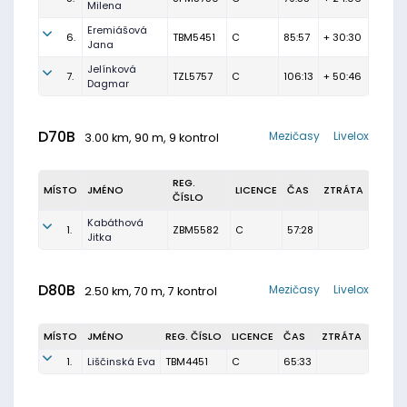
Milena
Eremiášová
6.
TBM5451
C
85:57
+ 30:30
Jana
Jelínková
7.
TZL5757
C
106:13
+ 50:46
Dagmar
D70B
Mezičasy
Livelox
3.00 km, 90 m, 9 kontrol
REG.
MÍSTO
JMÉNO
LICENCE
ČAS
ZTRÁTA
ČÍSLO
Kabáthová
1.
ZBM5582
C
57:28
Jitka
D80B
Mezičasy
Livelox
2.50 km, 70 m, 7 kontrol
MÍSTO
JMÉNO
REG. ČÍSLO
LICENCE
ČAS
ZTRÁTA
1.
Liščinská Eva
TBM4451
C
65:33