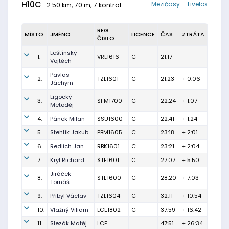
H10C
Mezičasy
Livelox
2.50 km, 70 m, 7 kontrol
REG.
MÍSTO
JMÉNO
LICENCE
ČAS
ZTRÁTA
ČÍSLO
Leštínský
1.
VRL1616
C
21:17
Vojtěch
Pavlas
2.
TZL1601
C
21:23
+ 0:06
Jáchym
Ligocký
3.
SFM1700
C
22:24
+ 1:07
Metoděj
4.
Pánek Milan
SSU1600
C
22:41
+ 1:24
5.
Stehlík Jakub
PBM1605
C
23:18
+ 2:01
6.
Redlich Jan
RBK1601
C
23:21
+ 2:04
7.
Kryl Richard
STE1601
C
27:07
+ 5:50
Jiráček
8.
STE1600
C
28:20
+ 7:03
Tomáš
9.
Přibyl Václav
TZL1604
C
32:11
+ 10:54
10.
Vlažný Viliam
LCE1802
C
37:59
+ 16:42
11.
Slezák Matěj
LCE
47:51
+ 26:34