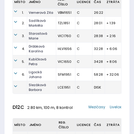
MÍSTO
JMÉNO
LICENCE
ČAS
ZTRÁTA
ČÍSLO
1.
Vernerová Zita
VBM1651
C
26:22
Sadílková
2.
TZL1851
C
28:01
+ 1:39
Markéta
Starostová
3.
VIC1760
C
28:38
+ 2:16
Marie
Drábková
4.
HLV1656
C
32:28
+ 6:06
Karolína
Kubíčková
5.
VIC1650
C
34:28
+ 8:06
Petra
Ligocká
6.
SFM1951
C
58:28
+ 32:06
Johana
Slezáková
LCE1951
C
DISK
Barbora
D12C
Mezičasy
Livelox
2.80 km, 100 m, 8 kontrol
REG.
MÍSTO
JMÉNO
LICENCE
ČAS
ZTRÁTA
ČÍSLO