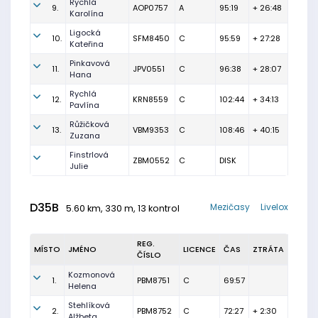
Rychlá
9.
AOP0757
A
95:19
+ 26:48
Karolína
Ligocká
10.
SFM8450
C
95:59
+ 27:28
Kateřina
Pinkavová
11.
JPV0551
C
96:38
+ 28:07
Hana
Rychlá
12.
KRN8559
C
102:44
+ 34:13
Pavlína
Růžičková
13.
VBM9353
C
108:46
+ 40:15
Zuzana
Finstrlová
ZBM0552
C
DISK
Julie
D35B
Mezičasy
Livelox
5.60 km, 330 m, 13 kontrol
REG.
MÍSTO
JMÉNO
LICENCE
ČAS
ZTRÁTA
ČÍSLO
Kozmonová
1.
PBM8751
C
69:57
Helena
Stehlíková
2.
PBM8752
C
72:27
+ 2:30
Alžbeta