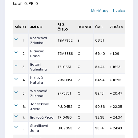
koef.: 0, PB: 0
Mezičasy
Livelox
REG.
MÍSTO
JMÉNO
LICENCE
ČAS
ZTRÁTA
ČÍSLO
Kozáková
1.
TBM7952
E
68:31
Zdenka
Hlavová
2.
TBM8888
C
69:40
+ 1:09
Hana
Batani
3.
TZL0551
C
84:44
+ 16:13
Valentina
Hiklová
4.
ZBM8350
R
84:54
+ 16:23
Natalia
Weissová
5.
EKP8751
C
89:18
+ 20:47
Zuzana
Janečková
6.
PLU0452
C
90:36
+ 22:05
Adéla
7.
Bruková Petra
TRI0450
C
92:35
+ 24:04
Stehlíková
8.
LPU9053
R
93:14
+ 24:43
Jana