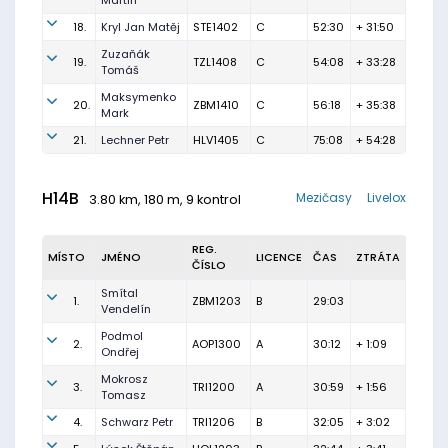
Martin
18.
Kryl Jan Matěj
STE1402
C
52:30
+ 31:50
Zuzaňák
19.
TZL1408
C
54:08
+ 33:28
Tomáš
Maksymenko
20.
ZBM1410
C
56:18
+ 35:38
Mark
21.
Lechner Petr
HLV1405
C
75:08
+ 54:28
H14B
Mezičasy
Livelox
3.80 km, 180 m, 9 kontrol
REG.
MÍSTO
JMÉNO
LICENCE
ČAS
ZTRÁTA
ČÍSLO
Smítal
1.
ZBM1203
B
29:03
Vendelín
Podmol
2.
AOP1300
A
30:12
+ 1:09
Ondřej
Mokrosz
3.
TRI1200
A
30:59
+ 1:56
Tomasz
4.
Schwarz Petr
TRI1206
B
32:05
+ 3:02