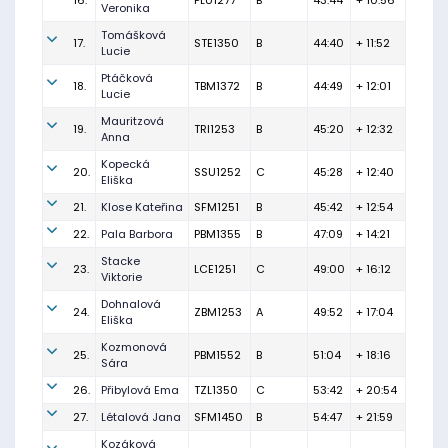
16.
PLU1277
B
43:44
+ 10:56
Veronika
Tomášková
17.
STE1350
B
44:40
+ 11:52
Lucie
Ptáčková
18.
TBM1372
B
44:49
+ 12:01
Lucie
Mauritzová
19.
TRI1253
B
45:20
+ 12:32
Anna
Kopecká
20.
SSU1252
C
45:28
+ 12:40
Eliška
21.
Klose Kateřina
SFM1251
B
45:42
+ 12:54
22.
Pala Barbora
PBM1355
B
47:09
+ 14:21
Stacke
23.
LCE1251
C
49:00
+ 16:12
Viktorie
Dohnalová
24.
ZBM1253
A
49:52
+ 17:04
Eliška
Kozmonová
25.
PBM1552
B
51:04
+ 18:16
Sára
26.
Přibylová Ema
TZL1350
C
53:42
+ 20:54
27.
Létalová Jana
SFM1450
B
54:47
+ 21:59
Kozáková