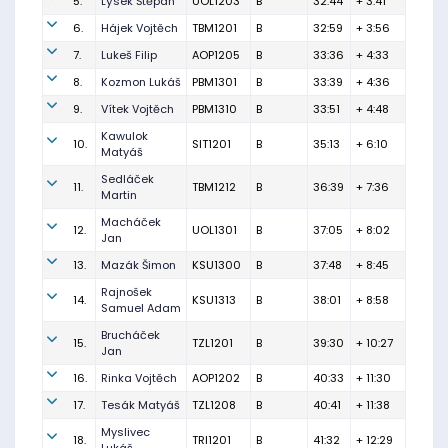
5.
Lýsek Štěpán
UOL1203
B
32:44
+ 3:41
6.
Hájek Vojtěch
TBM1201
B
32:59
+ 3:56
7.
Lukeš Filip
AOP1205
B
33:36
+ 4:33
8.
Kozmon Lukáš
PBM1301
B
33:39
+ 4:36
9.
Vítek Vojtěch
PBM1310
B
33:51
+ 4:48
Kawulok
10.
SIT1201
B
35:13
+ 6:10
Matyáš
Sedláček
11.
TBM1212
B
36:39
+ 7:36
Martin
Macháček
12.
UOL1301
B
37:05
+ 8:02
Jan
13.
Mazák Šimon
KSU1300
B
37:48
+ 8:45
Rajnošek
14.
KSU1313
B
38:01
+ 8:58
Samuel Adam
Brucháček
15.
TZL1201
B
39:30
+ 10:27
Jan
16.
Rinka Vojtěch
AOP1202
B
40:33
+ 11:30
17.
Tesák Matyáš
TZL1208
B
40:41
+ 11:38
Myslivec
18.
TRI1201
B
41:32
+ 12:29