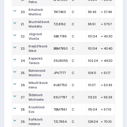
Petra
Krhutová
20.
TRI7450
C
95:43
+ 37:49
Martina
Brucháčková
21.
TZL8152
C
95:51
+ 37:57
Markéta
Jágrová
22.
SBK7789
C
101:24
+ 43:30
Vlasta
Krejčiříková
23.
BBM7850
C
101:34
+ 43:40
Nikol
Kopecká
24.
SSU8055
C
102:24
+ 44:30
Tereza
Balvanová
25.
JPV7777
C
109:11
+ 51:17
Martina
Mikulčíková
26.
KUB7750
C
111:37
+ 53:43
Irena
Štáblová
27.
KSU7787
C
113:23
+ 55:29
Michaela
Kroutilová
28.
TBM7861
C
115:04
+ 57:10
Eva
Kaňková
29.
TZL7654
C
128:04
+ 70:10
Helena