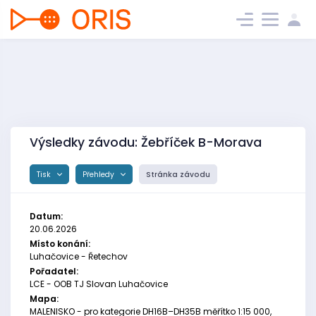
Výsledky závodu: Žebříček B-Morava
Tisk
Přehledy
Stránka závodu
Datum:
20.06.2026
Místo konání:
Luhačovice - Řetechov
Pořadatel:
LCE - OOB TJ Slovan Luhačovice
Mapa:
MALENISKO - pro kategorie DH16B–DH35B měřítko 1:15 000,