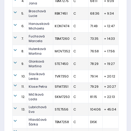
4.
TBM7275
C
68:11
+ 9:09
Jana
Broschová
5.
RBK7451
C
68:36
+ 9:34
Lucie
Hanousková
6.
KON7474
C
71:49
+ 12:47
Michaela
Fuchsová
7.
TBM7260
C
73:35
+ 14:33
Marcela
Hulenková
8.
MOV7352
C
76:58
+ 17:56
Martina
Glonková
9.
STE7450
C
78:29
+ 19:27
Martina
Slavíková
10.
TVR7350
C
79:14
+ 20:12
Lenka
11.
Klose Petra
SFM7351
C
79:29
+ 20:27
Mičíková
12.
SKM7250
C
81:15
+ 22:13
Lada
Lubrichová
13.
STE7556
C
104:06
+ 45:04
Eva
Hlaváčová
TBM7258
C
DISK
Šárka