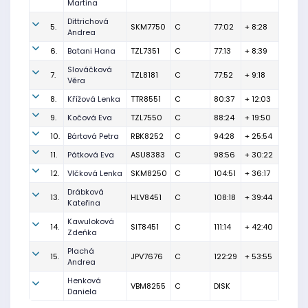
Martina
Dittrichová
5.
SKM7750
C
77:02
+ 8:28
Andrea
6.
Batani Hana
TZL7351
C
77:13
+ 8:39
Slováčková
7.
TZL8181
C
77:52
+ 9:18
Věra
8.
Křížová Lenka
TTR8551
C
80:37
+ 12:03
9.
Kočová Eva
TZL7550
C
88:24
+ 19:50
10.
Bártová Petra
RBK8252
C
94:28
+ 25:54
11.
Pátková Eva
ASU8383
C
98:56
+ 30:22
12.
Vlčková Lenka
SKM8250
C
104:51
+ 36:17
Drábková
13.
HLV8451
C
108:18
+ 39:44
Kateřina
Kawuloková
14.
SIT8451
C
111:14
+ 42:40
Zdeňka
Plachá
15.
JPV7676
C
122:29
+ 53:55
Andrea
Henková
VBM8255
C
DISK
Daniela