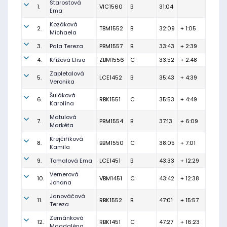
Starostová
1.
VIC1560
B
31:04
Ema
Kozáková
2.
TBM1552
B
32:09
+ 1:05
Michaela
3.
Pala Tereza
PBM1557
B
33:43
+ 2:39
4.
Křížová Elisa
ZBM1556
C
33:52
+ 2:48
Zapletalová
5.
LCE1452
B
35:43
+ 4:39
Veronika
Šuláková
6.
RBK1551
C
35:53
+ 4:49
Karolína
Matulová
7.
PBM1554
B
37:13
+ 6:09
Markéta
Krejčiříková
8.
BBM1550
C
38:05
+ 7:01
Kamila
9.
Tomalová Ema
LCE1451
B
43:33
+ 12:29
Vernerová
10.
VBM1451
C
43:42
+ 12:38
Johana
Janováčová
11.
RBK1552
B
47:01
+ 15:57
Tereza
Zemánková
12.
RBK1451
C
47:27
+ 16:23
Magdaléna