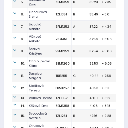
5.
ZBM1359
B
35:23
+ 2:35
Zora
Chodúrová
6.
TZL1351
B
35:49
+ 3:01
Elena
Ligocká
7.
SFM1252
A
37:22
+ 4:34
Alžběta
Vlčková
8.
VIC1351
B
37:54
+ 5:06
Alžběta
Šedivá
8.
VBM1252
B
37:54
+ 5:06
Kristýna
Chaloupková
10.
ZBM1260
B
38:53
+ 6:05
Klára
Duspiva
11.
TRI1255
C
40:44
+ 7:56
Magda
Stašková
12.
PBM1257
B
40:58
+ 8:10
Tereza
13.
Vallová Dorota
TZL1352
B
41:00
+ 8:12
14.
Křížová Ema
ZBM1358
B
41:06
+ 8:18
Svobodová
15.
TZL1251
B
42:16
+ 9:28
Natálie
Otrubová