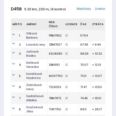
D45B
Mezičasy
Livelox
5.30 km, 230 m, 14 kontrol
REG.
MÍSTO
JMÉNO
LICENCE
ČAS
ZTRÁTA
ČÍSLO
Vítková
1.
PBM7952
C
57:54
Barbora
2.
Lvovská Leny
ZBM7557
C
67:38
+ 9:44
Juřinová
3.
KSU8080
C
68:26
+ 10:32
Radka
Daňková
4.
SBK8151
C
70:07
+ 12:13
Veronika
Horáčková
5.
MOV7750
C
71:01
+ 13:07
Vladimíra
Zlatníková
6.
TZL8053
C
71:47
+ 13:53
Irena
Sedláčková
7.
TBM7872
C
74:45
+ 16:51
Alžběta
Svačinková
8.
TVR7750
C
84:11
+ 26:17
Jitka