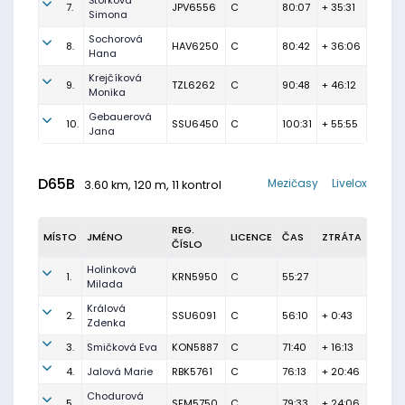
Štorková
7.
JPV6556
C
80:07
+ 35:31
Simona
Sochorová
8.
HAV6250
C
80:42
+ 36:06
Hana
Krejčíková
9.
TZL6262
C
90:48
+ 46:12
Monika
Gebauerová
10.
SSU6450
C
100:31
+ 55:55
Jana
D65B
Mezičasy
Livelox
3.60 km, 120 m, 11 kontrol
REG.
MÍSTO
JMÉNO
LICENCE
ČAS
ZTRÁTA
ČÍSLO
Holinková
1.
KRN5950
C
55:27
Milada
Králová
2.
SSU6091
C
56:10
+ 0:43
Zdenka
3.
Smičková Eva
KON5887
C
71:40
+ 16:13
4.
Jalová Marie
RBK5761
C
76:13
+ 20:46
Chodurová
5.
SFM5750
C
79:33
+ 24:06