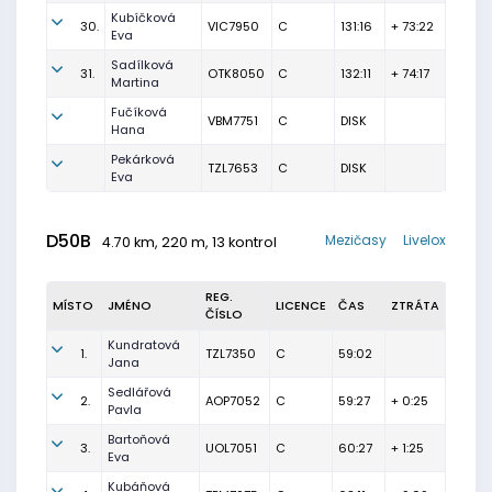
Kubíčková
30.
VIC7950
C
131:16
+ 73:22
Eva
Sadílková
31.
OTK8050
C
132:11
+ 74:17
Martina
Fučíková
VBM7751
C
DISK
Hana
Pekárková
TZL7653
C
DISK
Eva
D50B
Mezičasy
Livelox
4.70 km, 220 m, 13 kontrol
REG.
MÍSTO
JMÉNO
LICENCE
ČAS
ZTRÁTA
ČÍSLO
Kundratová
1.
TZL7350
C
59:02
Jana
Sedlářová
2.
AOP7052
C
59:27
+ 0:25
Pavla
Bartoňová
3.
UOL7051
C
60:27
+ 1:25
Eva
Kubáňová