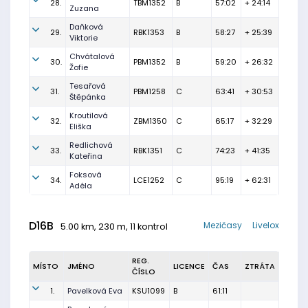
28.
TBM1352
B
57:02
+ 24:14
Zuzana
Daňková
29.
RBK1353
B
58:27
+ 25:39
Viktorie
Chvátalová
30.
PBM1352
B
59:20
+ 26:32
Žofie
Tesařová
31.
PBM1258
C
63:41
+ 30:53
Štěpánka
Kroutilová
32.
ZBM1350
C
65:17
+ 32:29
Eliška
Redlichová
33.
RBK1351
C
74:23
+ 41:35
Kateřina
Foksová
34.
LCE1252
C
95:19
+ 62:31
Adéla
D16B
Mezičasy
Livelox
5.00 km, 230 m, 11 kontrol
REG.
MÍSTO
JMÉNO
LICENCE
ČAS
ZTRÁTA
ČÍSLO
1.
Pavelková Eva
KSU1099
B
61:11