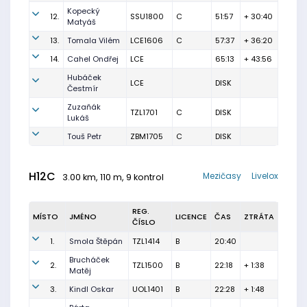
Kopecký
12.
SSU1800
C
51:57
+ 30:40
Matyáš
13.
Tomala Vilém
LCE1606
C
57:37
+ 36:20
14.
Cahel Ondřej
LCE
65:13
+ 43:56
Hubáček
LCE
DISK
Čestmír
Zuzaňák
TZL1701
C
DISK
Lukáš
Touš Petr
ZBM1705
C
DISK
H12C
Mezičasy
Livelox
3.00 km, 110 m, 9 kontrol
REG.
MÍSTO
JMÉNO
LICENCE
ČAS
ZTRÁTA
ČÍSLO
1.
Smola Štěpán
TZL1414
B
20:40
Brucháček
2.
TZL1500
B
22:18
+ 1:38
Matěj
3.
Kindl Oskar
UOL1401
B
22:28
+ 1:48