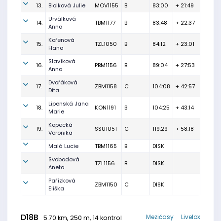
13.
Biolková Julie
MOV1155
B
83:00
+ 21:49
Urválková
14.
TBM1177
B
83:48
+ 22:37
Anna
Kořenová
15.
TZL1050
B
84:12
+ 23:01
Hana
Slavíková
16.
PBM1156
B
89:04
+ 27:53
Anna
Dvořáková
17.
ZBM1158
C
104:08
+ 42:57
Dita
Lipenská Jana
18.
KON1191
B
104:25
+ 43:14
Marie
Kopecká
19.
SSU1051
C
119:29
+ 58:18
Veronika
Malá Lucie
TBM1165
B
DISK
Svobodová
TZL1156
B
DISK
Aneta
Pařízková
ZBM1150
C
DISK
Eliška
D18B
Mezičasy
Livelox
5.70 km, 250 m, 14 kontrol