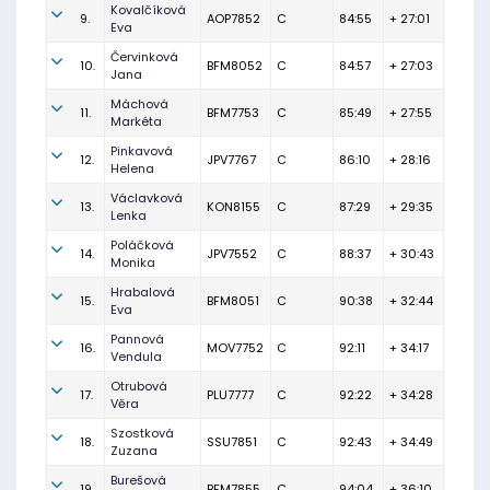
Kovalčíková
9.
AOP7852
C
84:55
+ 27:01
Eva
Červinková
10.
BFM8052
C
84:57
+ 27:03
Jana
Máchová
11.
BFM7753
C
85:49
+ 27:55
Markéta
Pinkavová
12.
JPV7767
C
86:10
+ 28:16
Helena
Václavková
13.
KON8155
C
87:29
+ 29:35
Lenka
Poláčková
14.
JPV7552
C
88:37
+ 30:43
Monika
Hrabalová
15.
BFM8051
C
90:38
+ 32:44
Eva
Pannová
16.
MOV7752
C
92:11
+ 34:17
Vendula
Otrubová
17.
PLU7777
C
92:22
+ 34:28
Věra
Szostková
18.
SSU7851
C
92:43
+ 34:49
Zuzana
Burešová
19.
BFM7855
C
94:04
+ 36:10