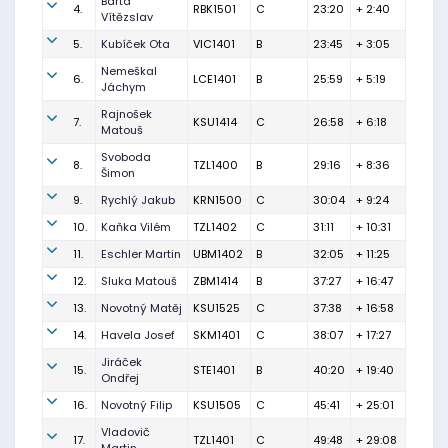
Bárta
4.
RBK1501
C
23:20
+ 2:40
Vítězslav
5.
Kubíček Ota
VIC1401
B
23:45
+ 3:05
Nemeškal
6.
LCE1401
B
25:59
+ 5:19
Jáchym
Rajnošek
7.
KSU1414
C
26:58
+ 6:18
Matouš
Svoboda
8.
TZL1400
B
29:16
+ 8:36
Šimon
9.
Rychlý Jakub
KRN1500
C
30:04
+ 9:24
10.
Kaňka Vilém
TZL1402
C
31:11
+ 10:31
11.
Eschler Martin
UBM1402
B
32:05
+ 11:25
12.
Sluka Matouš
ZBM1414
B
37:27
+ 16:47
13.
Novotný Matěj
KSU1525
C
37:38
+ 16:58
14.
Havela Josef
SKM1401
C
38:07
+ 17:27
Jiráček
15.
STE1401
B
40:20
+ 19:40
Ondřej
16.
Novotný Filip
KSU1505
C
45:41
+ 25:01
Vladovič
17.
TZL1401
C
49:48
+ 29:08