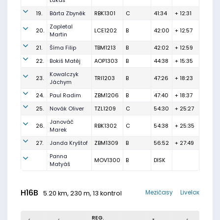
Lukáš
19.
Bárta Zbyněk
RBK1301
C
41:34
+ 12:31
Zapletal
20.
LCE1202
B
42:00
+ 12:57
Martin
21.
Šíma Filip
TBM1213
B
42:02
+ 12:59
22.
Bokiš Matěj
AOP1303
B
44:38
+ 15:35
Kowalczyk
23.
TRI1203
B
47:26
+ 18:23
Jáchym
24.
Paul Radim
ZBM1206
B
47:40
+ 18:37
25.
Novák Oliver
TZL1209
C
54:30
+ 25:27
Janováč
26.
RBK1302
C
54:38
+ 25:35
Marek
27.
Janda Kryštof
ZBM1309
B
56:52
+ 27:49
Panna
MOV1300
B
DISK
Matyáš
H16B
Mezičasy
Livelox
5.20 km, 230 m, 13 kontrol
REG.