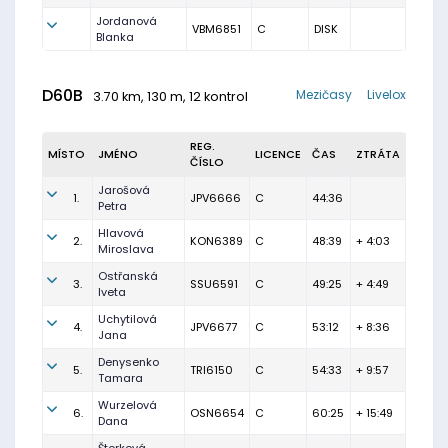
Jordanová
VBM6851
C
DISK
Blanka
D60B
Mezičasy
Livelox
3.70 km, 130 m, 12 kontrol
REG.
MÍSTO
JMÉNO
LICENCE
ČAS
ZTRÁTA
ČÍSLO
Jarošová
1.
JPV6666
C
44:36
Petra
Hlavová
2.
KON6389
C
48:39
+ 4:03
Miroslava
Ostřanská
3.
SSU6591
C
49:25
+ 4:49
Iveta
Uchytilová
4.
JPV6677
C
53:12
+ 8:36
Jana
Denysenko
5.
TRI6150
C
54:33
+ 9:57
Tamara
Wurzelová
6.
OSN6654
C
60:25
+ 15:49
Dana