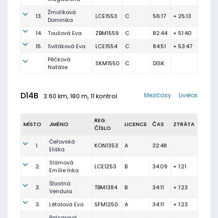
Žmolíková
13.
LCE1553
C
56:17
+ 25:13
Dominika
14.
Toušová Eva
ZBM1559
C
82:44
+ 51:40
15.
Svitáková Eva
LCE1554
C
84:51
+ 53:47
Pěčková
SKM1550
C
DISK
Natálie
D14B
Mezičasy
Livelox
3.60 km, 180 m, 11 kontrol
REG.
MÍSTO
JMÉNO
LICENCE
ČAS
ZTRÁTA
ČÍSLO
Čeřovská
1.
KON1353
A
32:48
Eliška
Slámová
2.
LCE1253
B
34:09
+ 1:21
Emílie Inka
Šťastná
3.
TBM1384
B
34:11
+ 1:23
Vendula
3.
Létalová Eva
SFM1250
A
34:11
+ 1:23
Balcarová