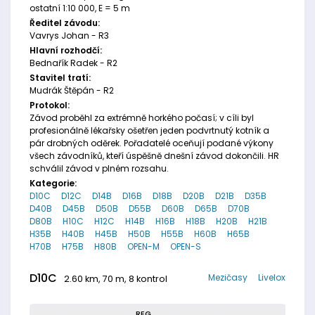
ostatní 1:10 000, E = 5 m
Ředitel závodu:
Vavrys Johan - R3
Hlavní rozhodčí:
Bednařík Radek - R2
Stavitel tratí:
Mudrák Štěpán - R2
Protokol:
Závod proběhl za extrémně horkého počasí; v cíli byl
profesionálně lékařsky ošetřen jeden podvrtnutý kotník a
pár drobných oděrek. Pořadatelé oceňují podané výkony
všech závodníků, kteří úspěšně dnešní závod dokončili. HR
schválil závod v plném rozsahu.
Kategorie:
D10C
D12C
D14B
D16B
D18B
D20B
D21B
D35B
D40B
D45B
D50B
D55B
D60B
D65B
D70B
D80B
H10C
H12C
H14B
H16B
H18B
H20B
H21B
H35B
H40B
H45B
H50B
H55B
H60B
H65B
H70B
H75B
H80B
OPEN-M
OPEN-S
D10C
Mezičasy
Livelox
2.60 km, 70 m, 8 kontrol
REG.