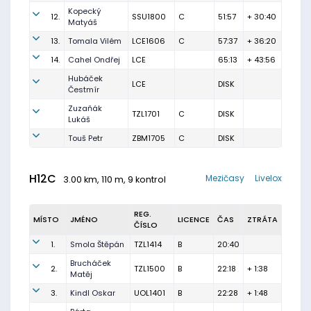
Kopecký
12.
SSU1800
C
51:57
+ 30:40
Matyáš
13.
Tomala Vilém
LCE1606
C
57:37
+ 36:20
14.
Cahel Ondřej
LCE
65:13
+ 43:56
Hubáček
LCE
DISK
Čestmír
Zuzaňák
TZL1701
C
DISK
Lukáš
Touš Petr
ZBM1705
C
DISK
H12C
Mezičasy
Livelox
3.00 km, 110 m, 9 kontrol
REG.
MÍSTO
JMÉNO
LICENCE
ČAS
ZTRÁTA
ČÍSLO
1.
Smola Štěpán
TZL1414
B
20:40
Brucháček
2.
TZL1500
B
22:18
+ 1:38
Matěj
3.
Kindl Oskar
UOL1401
B
22:28
+ 1:48