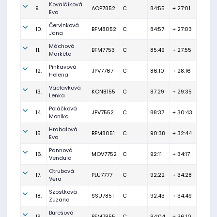
Kovalčíková
9.
AOP7852
C
84:55
+ 27:01
Eva
Červinková
10.
BFM8052
C
84:57
+ 27:03
Jana
Máchová
11.
BFM7753
C
85:49
+ 27:55
Markéta
Pinkavová
12.
JPV7767
C
86:10
+ 28:16
Helena
Václavková
13.
KON8155
C
87:29
+ 29:35
Lenka
Poláčková
14.
JPV7552
C
88:37
+ 30:43
Monika
Hrabalová
15.
BFM8051
C
90:38
+ 32:44
Eva
Pannová
16.
MOV7752
C
92:11
+ 34:17
Vendula
Otrubová
17.
PLU7777
C
92:22
+ 34:28
Věra
Szostková
18.
SSU7851
C
92:43
+ 34:49
Zuzana
Burešová
19.
BFM7855
C
94:04
+ 36:10