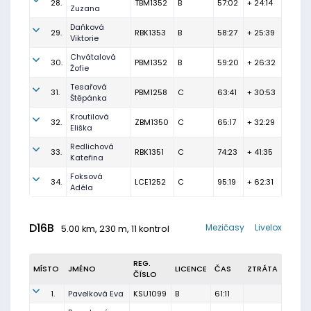
28.
TBM1352
B
57:02
+ 24:14
Zuzana
Daňková
29.
RBK1353
B
58:27
+ 25:39
Viktorie
Chvátalová
30.
PBM1352
B
59:20
+ 26:32
Žofie
Tesařová
31.
PBM1258
C
63:41
+ 30:53
Štěpánka
Kroutilová
32.
ZBM1350
C
65:17
+ 32:29
Eliška
Redlichová
33.
RBK1351
C
74:23
+ 41:35
Kateřina
Foksová
34.
LCE1252
C
95:19
+ 62:31
Adéla
D16B
Mezičasy
Livelox
5.00 km, 230 m, 11 kontrol
REG.
MÍSTO
JMÉNO
LICENCE
ČAS
ZTRÁTA
ČÍSLO
1.
Pavelková Eva
KSU1099
B
61:11