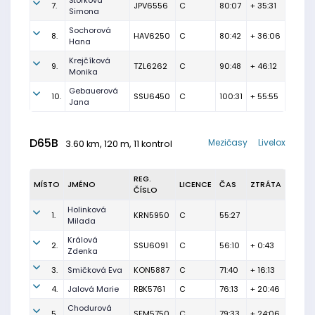
Štorková
7.
JPV6556
C
80:07
+ 35:31
Simona
Sochorová
8.
HAV6250
C
80:42
+ 36:06
Hana
Krejčíková
9.
TZL6262
C
90:48
+ 46:12
Monika
Gebauerová
10.
SSU6450
C
100:31
+ 55:55
Jana
D65B
Mezičasy
Livelox
3.60 km, 120 m, 11 kontrol
REG.
MÍSTO
JMÉNO
LICENCE
ČAS
ZTRÁTA
ČÍSLO
Holinková
1.
KRN5950
C
55:27
Milada
Králová
2.
SSU6091
C
56:10
+ 0:43
Zdenka
3.
Smičková Eva
KON5887
C
71:40
+ 16:13
4.
Jalová Marie
RBK5761
C
76:13
+ 20:46
Chodurová
5.
SFM5750
C
79:33
+ 24:06