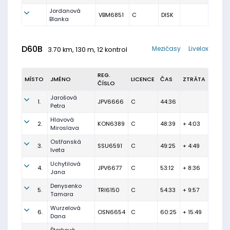
Jordanová
VBM6851
C
DISK
Blanka
D60B
Mezičasy
Livelox
3.70 km, 130 m, 12 kontrol
REG.
MÍSTO
JMÉNO
LICENCE
ČAS
ZTRÁTA
ČÍSLO
Jarošová
1.
JPV6666
C
44:36
Petra
Hlavová
2.
KON6389
C
48:39
+ 4:03
Miroslava
Ostřanská
3.
SSU6591
C
49:25
+ 4:49
Iveta
Uchytilová
4.
JPV6677
C
53:12
+ 8:36
Jana
Denysenko
5.
TRI6150
C
54:33
+ 9:57
Tamara
Wurzelová
6.
OSN6654
C
60:25
+ 15:49
Dana