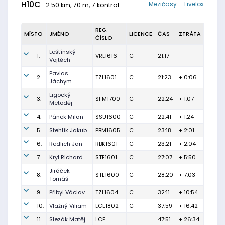
H10C
Mezičasy
Livelox
2.50 km, 70 m, 7 kontrol
REG.
MÍSTO
JMÉNO
LICENCE
ČAS
ZTRÁTA
ČÍSLO
Leštínský
1.
VRL1616
C
21:17
Vojtěch
Pavlas
2.
TZL1601
C
21:23
+ 0:06
Jáchym
Ligocký
3.
SFM1700
C
22:24
+ 1:07
Metoděj
4.
Pánek Milan
SSU1600
C
22:41
+ 1:24
5.
Stehlík Jakub
PBM1605
C
23:18
+ 2:01
6.
Redlich Jan
RBK1601
C
23:21
+ 2:04
7.
Kryl Richard
STE1601
C
27:07
+ 5:50
Jiráček
8.
STE1600
C
28:20
+ 7:03
Tomáš
9.
Přibyl Václav
TZL1604
C
32:11
+ 10:54
10.
Vlažný Viliam
LCE1802
C
37:59
+ 16:42
11.
Slezák Matěj
LCE
47:51
+ 26:34