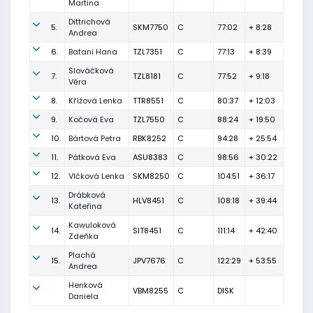
Martina
Dittrichová
5.
SKM7750
C
77:02
+ 8:28
Andrea
6.
Batani Hana
TZL7351
C
77:13
+ 8:39
Slováčková
7.
TZL8181
C
77:52
+ 9:18
Věra
8.
Křížová Lenka
TTR8551
C
80:37
+ 12:03
9.
Kočová Eva
TZL7550
C
88:24
+ 19:50
10.
Bártová Petra
RBK8252
C
94:28
+ 25:54
11.
Pátková Eva
ASU8383
C
98:56
+ 30:22
12.
Vlčková Lenka
SKM8250
C
104:51
+ 36:17
Drábková
13.
HLV8451
C
108:18
+ 39:44
Kateřina
Kawuloková
14.
SIT8451
C
111:14
+ 42:40
Zdeňka
Plachá
15.
JPV7676
C
122:29
+ 53:55
Andrea
Henková
VBM8255
C
DISK
Daniela