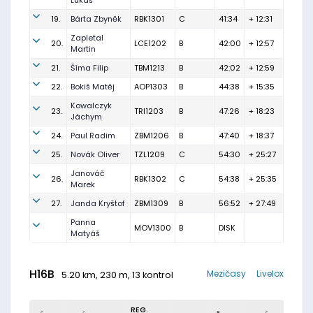
Lukáš
19.
Bárta Zbyněk
RBK1301
C
41:34
+ 12:31
Zapletal
20.
LCE1202
B
42:00
+ 12:57
Martin
21.
Šíma Filip
TBM1213
B
42:02
+ 12:59
22.
Bokiš Matěj
AOP1303
B
44:38
+ 15:35
Kowalczyk
23.
TRI1203
B
47:26
+ 18:23
Jáchym
24.
Paul Radim
ZBM1206
B
47:40
+ 18:37
25.
Novák Oliver
TZL1209
C
54:30
+ 25:27
Janováč
26.
RBK1302
C
54:38
+ 25:35
Marek
27.
Janda Kryštof
ZBM1309
B
56:52
+ 27:49
Panna
MOV1300
B
DISK
Matyáš
H16B
Mezičasy
Livelox
5.20 km, 230 m, 13 kontrol
REG.