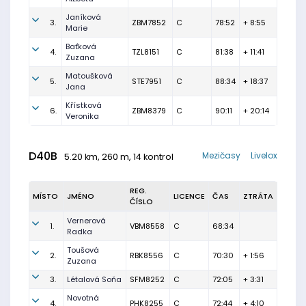
Janíková
3.
ZBM7852
C
78:52
+ 8:55
Marie
Baťková
4.
TZL8151
C
81:38
+ 11:41
Zuzana
Matoušková
5.
STE7951
C
88:34
+ 18:37
Jana
Křístková
6.
ZBM8379
C
90:11
+ 20:14
Veronika
D40B
Mezičasy
Livelox
5.20 km, 260 m, 14 kontrol
REG.
MÍSTO
JMÉNO
LICENCE
ČAS
ZTRÁTA
ČÍSLO
Vernerová
1.
VBM8558
C
68:34
Radka
Toušová
2.
RBK8556
C
70:30
+ 1:56
Zuzana
3.
Létalová Soňa
SFM8252
C
72:05
+ 3:31
Novotná
4.
PHK8255
C
72:44
+ 4:10