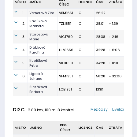
MÍSTO
JMÉNO
LICENCE
ČAS
ZTRÁTA
ČÍSLO
1.
Vernerová Zita
VBM1651
C
26:22
Sadílková
2.
TZL1851
C
28:01
+ 1:39
Markéta
Starostová
3.
VIC1760
C
28:38
+ 2:16
Marie
Drábková
4.
HLV1656
C
32:28
+ 6:06
Karolína
Kubíčková
5.
VIC1650
C
34:28
+ 8:06
Petra
Ligocká
6.
SFM1951
C
58:28
+ 32:06
Johana
Slezáková
LCE1951
C
DISK
Barbora
D12C
Mezičasy
Livelox
2.80 km, 100 m, 8 kontrol
REG.
MÍSTO
JMÉNO
LICENCE
ČAS
ZTRÁTA
ČÍSLO