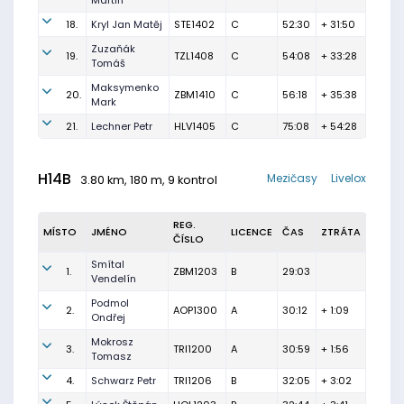
Martin
18.
Kryl Jan Matěj
STE1402
C
52:30
+ 31:50
Zuzaňák
19.
TZL1408
C
54:08
+ 33:28
Tomáš
Maksymenko
20.
ZBM1410
C
56:18
+ 35:38
Mark
21.
Lechner Petr
HLV1405
C
75:08
+ 54:28
H14B
Mezičasy
Livelox
3.80 km, 180 m, 9 kontrol
REG.
MÍSTO
JMÉNO
LICENCE
ČAS
ZTRÁTA
ČÍSLO
Smítal
1.
ZBM1203
B
29:03
Vendelín
Podmol
2.
AOP1300
A
30:12
+ 1:09
Ondřej
Mokrosz
3.
TRI1200
A
30:59
+ 1:56
Tomasz
4.
Schwarz Petr
TRI1206
B
32:05
+ 3:02