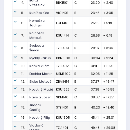
Bárta
4.
RBK1501
C
23:20
+ 2:40
Vítězslav
5.
Kubíček Ota
VIC1401
B
23:45
+ 3:05
Nemeškal
6.
LCE1401
B
25:59
+ 5:19
Jáchym
Rajnošek
7.
KSU1414
C
26:58
+ 6:18
Matouš
Svoboda
8.
TZL1400
B
29:16
+ 8:36
Šimon
9.
Rychlý Jakub
KRN1500
C
30:04
+ 9:24
10.
Kaňka Vilém
TZL1402
C
31:11
+ 10:31
11.
Eschler Martin
UBM1402
B
32:05
+ 11:25
12.
Sluka Matouš
ZBM1414
B
37:27
+ 16:47
13.
Novotný Matěj
KSU1525
C
37:38
+ 16:58
14.
Havela Josef
SKM1401
C
38:07
+ 17:27
Jiráček
15.
STE1401
B
40:20
+ 19:40
Ondřej
16.
Novotný Filip
KSU1505
C
45:41
+ 25:01
Vladovič
17.
TZL1401
C
49:48
+ 29:08