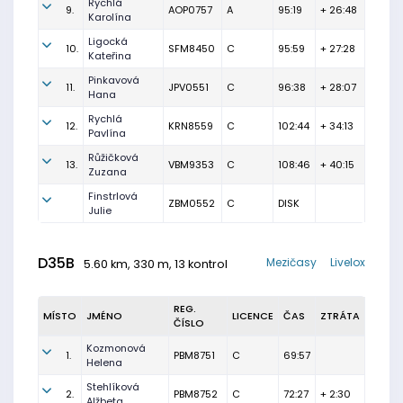
Rychlá
9.
AOP0757
A
95:19
+ 26:48
Karolína
Ligocká
10.
SFM8450
C
95:59
+ 27:28
Kateřina
Pinkavová
11.
JPV0551
C
96:38
+ 28:07
Hana
Rychlá
12.
KRN8559
C
102:44
+ 34:13
Pavlína
Růžičková
13.
VBM9353
C
108:46
+ 40:15
Zuzana
Finstrlová
ZBM0552
C
DISK
Julie
D35B
Mezičasy
Livelox
5.60 km, 330 m, 13 kontrol
REG.
MÍSTO
JMÉNO
LICENCE
ČAS
ZTRÁTA
ČÍSLO
Kozmonová
1.
PBM8751
C
69:57
Helena
Stehlíková
2.
PBM8752
C
72:27
+ 2:30
Alžbeta