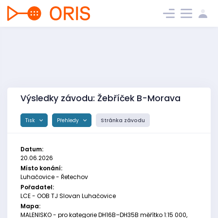
Výsledky závodu: Žebříček B-Morava
Tisk
Přehledy
Stránka závodu
Datum:
20.06.2026
Místo konání:
Luhačovice - Řetechov
Pořadatel:
LCE - OOB TJ Slovan Luhačovice
Mapa:
MALENISKO - pro kategorie DH16B–DH35B měřítko 1:15 000,