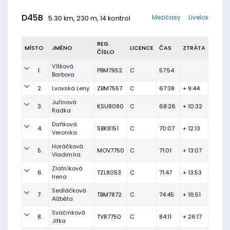
D45B
Mezičasy
Livelox
5.30 km, 230 m, 14 kontrol
REG.
MÍSTO
JMÉNO
LICENCE
ČAS
ZTRÁTA
ČÍSLO
Vítková
1.
PBM7952
C
57:54
Barbora
2.
Lvovská Leny
ZBM7557
C
67:38
+ 9:44
Juřinová
3.
KSU8080
C
68:26
+ 10:32
Radka
Daňková
4.
SBK8151
C
70:07
+ 12:13
Veronika
Horáčková
5.
MOV7750
C
71:01
+ 13:07
Vladimíra
Zlatníková
6.
TZL8053
C
71:47
+ 13:53
Irena
Sedláčková
7.
TBM7872
C
74:45
+ 16:51
Alžběta
Svačinková
8.
TVR7750
C
84:11
+ 26:17
Jitka