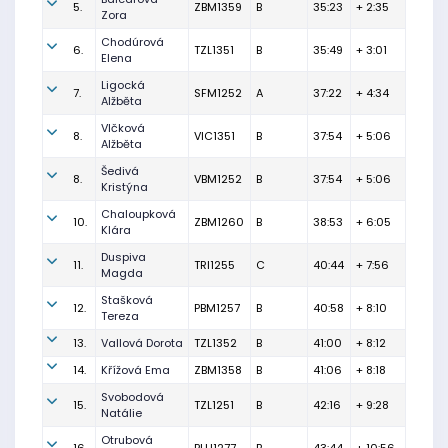
5.
ZBM1359
B
35:23
+ 2:35
Zora
Chodúrová
6.
TZL1351
B
35:49
+ 3:01
Elena
Ligocká
7.
SFM1252
A
37:22
+ 4:34
Alžběta
Vlčková
8.
VIC1351
B
37:54
+ 5:06
Alžběta
Šedivá
8.
VBM1252
B
37:54
+ 5:06
Kristýna
Chaloupková
10.
ZBM1260
B
38:53
+ 6:05
Klára
Duspiva
11.
TRI1255
C
40:44
+ 7:56
Magda
Stašková
12.
PBM1257
B
40:58
+ 8:10
Tereza
13.
Vallová Dorota
TZL1352
B
41:00
+ 8:12
14.
Křížová Ema
ZBM1358
B
41:06
+ 8:18
Svobodová
15.
TZL1251
B
42:16
+ 9:28
Natálie
Otrubová