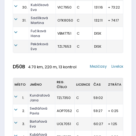
Kubíčková
30.
VIC7950
C
131:16
+ 73:22
Eva
Sadílková
31.
OTK8050
C
132:11
+ 74:17
Martina
Fučíková
VBM7751
C
DISK
Hana
Pekárková
TZL7653
C
DISK
Eva
D50B
Mezičasy
Livelox
4.70 km, 220 m, 13 kontrol
REG.
MÍSTO
JMÉNO
LICENCE
ČAS
ZTRÁTA
ČÍSLO
Kundratová
1.
TZL7350
C
59:02
Jana
Sedlářová
2.
AOP7052
C
59:27
+ 0:25
Pavla
Bartoňová
3.
UOL7051
C
60:27
+ 1:25
Eva
Kubáňová