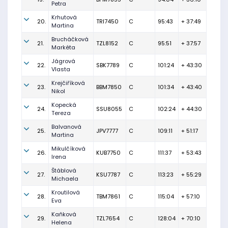
Petra
Krhutová
20.
TRI7450
C
95:43
+ 37:49
Martina
Brucháčková
21.
TZL8152
C
95:51
+ 37:57
Markéta
Jágrová
22.
SBK7789
C
101:24
+ 43:30
Vlasta
Krejčiříková
23.
BBM7850
C
101:34
+ 43:40
Nikol
Kopecká
24.
SSU8055
C
102:24
+ 44:30
Tereza
Balvanová
25.
JPV7777
C
109:11
+ 51:17
Martina
Mikulčíková
26.
KUB7750
C
111:37
+ 53:43
Irena
Štáblová
27.
KSU7787
C
113:23
+ 55:29
Michaela
Kroutilová
28.
TBM7861
C
115:04
+ 57:10
Eva
Kaňková
29.
TZL7654
C
128:04
+ 70:10
Helena