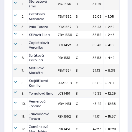
Starostová
1.
VIC1560
B
31:04
Ema
Kozáková
2.
TBM1552
B
32:09
+ 1:05
Michaela
3.
Pala Tereza
PBM1557
B
33:43
+ 2:39
4.
Křížová Elisa
ZBM1556
C
33:52
+ 2:48
Zapletalová
5.
LCE1452
B
35:43
+ 4:39
Veronika
Šuláková
6.
RBK1551
C
35:53
+ 4:49
Karolína
Matulová
7.
PBM1554
B
37:13
+ 6:09
Markéta
Krejčiříková
8.
BBM1550
C
38:05
+ 7:01
Kamila
9.
Tomalová Ema
LCE1451
B
43:33
+ 12:29
Vernerová
10.
VBM1451
C
43:42
+ 12:38
Johana
Janováčová
11.
RBK1552
B
47:01
+ 15:57
Tereza
Zemánková
12.
RBK1451
C
47:27
+ 16:23
Magdaléna