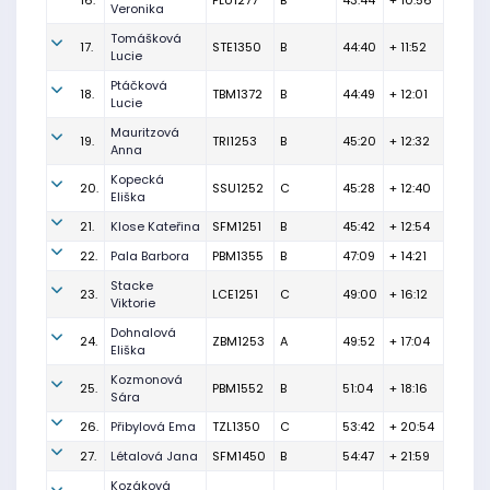
16.
PLU1277
B
43:44
+ 10:56
Veronika
Tomášková
17.
STE1350
B
44:40
+ 11:52
Lucie
Ptáčková
18.
TBM1372
B
44:49
+ 12:01
Lucie
Mauritzová
19.
TRI1253
B
45:20
+ 12:32
Anna
Kopecká
20.
SSU1252
C
45:28
+ 12:40
Eliška
21.
Klose Kateřina
SFM1251
B
45:42
+ 12:54
22.
Pala Barbora
PBM1355
B
47:09
+ 14:21
Stacke
23.
LCE1251
C
49:00
+ 16:12
Viktorie
Dohnalová
24.
ZBM1253
A
49:52
+ 17:04
Eliška
Kozmonová
25.
PBM1552
B
51:04
+ 18:16
Sára
26.
Přibylová Ema
TZL1350
C
53:42
+ 20:54
27.
Létalová Jana
SFM1450
B
54:47
+ 21:59
Kozáková