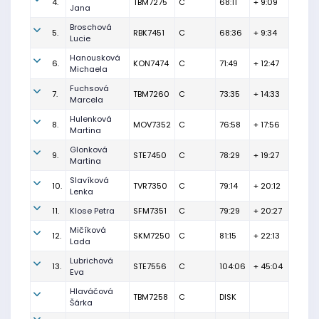
4.
TBM7275
C
68:11
+ 9:09
Jana
Broschová
5.
RBK7451
C
68:36
+ 9:34
Lucie
Hanousková
6.
KON7474
C
71:49
+ 12:47
Michaela
Fuchsová
7.
TBM7260
C
73:35
+ 14:33
Marcela
Hulenková
8.
MOV7352
C
76:58
+ 17:56
Martina
Glonková
9.
STE7450
C
78:29
+ 19:27
Martina
Slavíková
10.
TVR7350
C
79:14
+ 20:12
Lenka
11.
Klose Petra
SFM7351
C
79:29
+ 20:27
Mičíková
12.
SKM7250
C
81:15
+ 22:13
Lada
Lubrichová
13.
STE7556
C
104:06
+ 45:04
Eva
Hlaváčová
TBM7258
C
DISK
Šárka