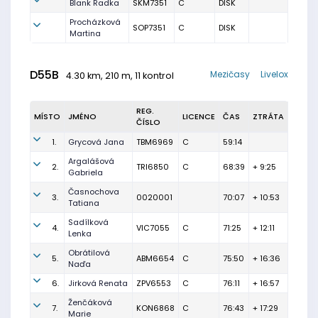
Blank Radka
SKM7351
C
DISK
Procházková
SOP7351
C
DISK
Martina
D55B
Mezičasy
Livelox
4.30 km, 210 m, 11 kontrol
REG.
MÍSTO
JMÉNO
LICENCE
ČAS
ZTRÁTA
ČÍSLO
1.
Grycová Jana
TBM6969
C
59:14
Argalášová
2.
TRI6850
C
68:39
+ 9:25
Gabriela
Časnochova
3.
0020001
70:07
+ 10:53
Tatiana
Sadílková
4.
VIC7055
C
71:25
+ 12:11
Lenka
Obrátilová
5.
ABM6654
C
75:50
+ 16:36
Naďa
6.
Jirková Renata
ZPV6553
C
76:11
+ 16:57
Ženčáková
7.
KON6868
C
76:43
+ 17:29
Marie