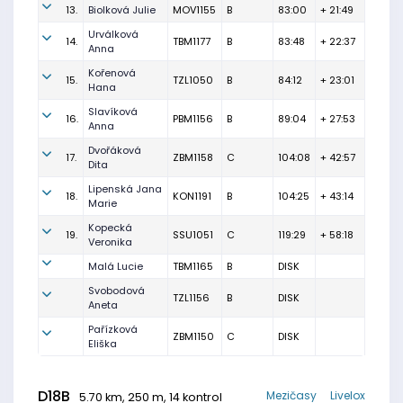
13.
Biolková Julie
MOV1155
B
83:00
+ 21:49
Urválková
14.
TBM1177
B
83:48
+ 22:37
Anna
Kořenová
15.
TZL1050
B
84:12
+ 23:01
Hana
Slavíková
16.
PBM1156
B
89:04
+ 27:53
Anna
Dvořáková
17.
ZBM1158
C
104:08
+ 42:57
Dita
Lipenská Jana
18.
KON1191
B
104:25
+ 43:14
Marie
Kopecká
19.
SSU1051
C
119:29
+ 58:18
Veronika
Malá Lucie
TBM1165
B
DISK
Svobodová
TZL1156
B
DISK
Aneta
Pařízková
ZBM1150
C
DISK
Eliška
D18B
Mezičasy
Livelox
5.70 km, 250 m, 14 kontrol