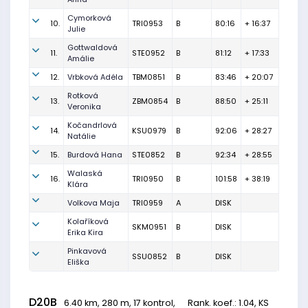
Cymorková
10.
TRI0953
B
80:16
+ 16:37
Julie
Gottwaldová
11.
STE0952
B
81:12
+ 17:33
Amálie
12.
Vrbková Adéla
TBM0851
B
83:46
+ 20:07
Rotková
13.
ZBM0854
B
88:50
+ 25:11
Veronika
Kočandrlová
14.
KSU0979
B
92:06
+ 28:27
Natálie
15.
Burdová Hana
STE0852
B
92:34
+ 28:55
Walaská
16.
TRI0950
B
101:58
+ 38:19
Klára
Volkova Maja
TRI0959
A
DISK
Kolaříková
SKM0951
B
DISK
Erika Kira
Pinkavová
SSU0852
B
DISK
Eliška
D20B
6.40 km, 280 m, 17 kontrol,
Rank. koef.
: 1.04, KS