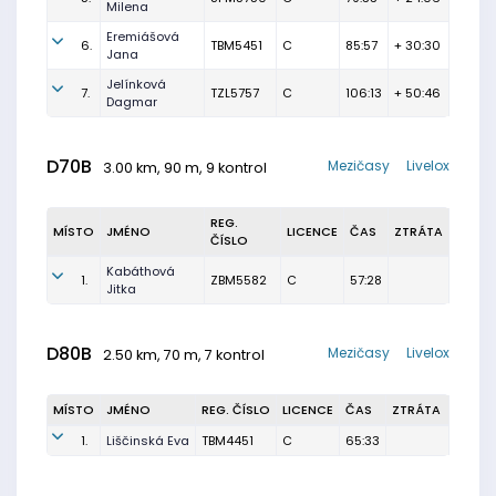
Milena
Eremiášová
6.
TBM5451
C
85:57
+ 30:30
Jana
Jelínková
7.
TZL5757
C
106:13
+ 50:46
Dagmar
D70B
Mezičasy
Livelox
3.00 km, 90 m, 9 kontrol
REG.
MÍSTO
JMÉNO
LICENCE
ČAS
ZTRÁTA
ČÍSLO
Kabáthová
1.
ZBM5582
C
57:28
Jitka
D80B
Mezičasy
Livelox
2.50 km, 70 m, 7 kontrol
MÍSTO
JMÉNO
REG. ČÍSLO
LICENCE
ČAS
ZTRÁTA
1.
Liščinská Eva
TBM4451
C
65:33