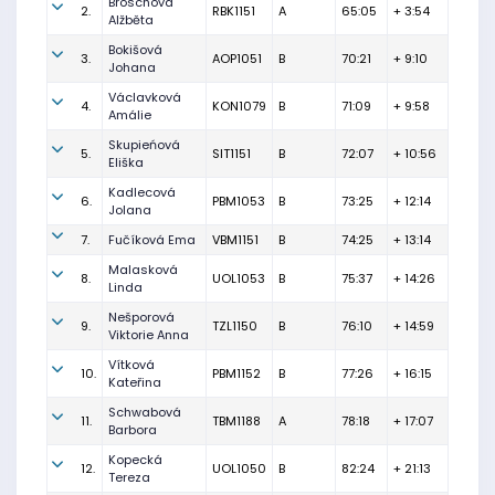
Broschová
2.
RBK1151
A
65:05
+ 3:54
Alžběta
Bokišová
3.
AOP1051
B
70:21
+ 9:10
Johana
Václavková
4.
KON1079
B
71:09
+ 9:58
Amálie
Skupieńová
5.
SIT1151
B
72:07
+ 10:56
Eliška
Kadlecová
6.
PBM1053
B
73:25
+ 12:14
Jolana
7.
Fučíková Ema
VBM1151
B
74:25
+ 13:14
Malasková
8.
UOL1053
B
75:37
+ 14:26
Linda
Nešporová
9.
TZL1150
B
76:10
+ 14:59
Viktorie Anna
Vítková
10.
PBM1152
B
77:26
+ 16:15
Kateřina
Schwabová
11.
TBM1188
A
78:18
+ 17:07
Barbora
Kopecká
12.
UOL1050
B
82:24
+ 21:13
Tereza