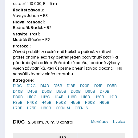
ostatní 1:10 000, E = 5 m
Ředitel závodu:
Vavrys Johan - R3
Hlavní rozhodčí:
Bednařík Radek - R2
Stavitel tratí:
Mudrák Štěpán - R2
Protokol:
Závod proběhl za extrémně horkého počasí; v cíli byl
profesionálně lékařsky ošetřen jeden podvrtnutý kotník a
pár drobných oděrek. Pořadatelé oceňují podané výkony
všech závodníků, kteří úspěšně dnešní závod dokončili. HR
schválil závod v plném rozsahu.
Kategorie:
D10C
D12C
D14B
D16B
D18B
D20B
D21B
D35B
D40B
D45B
D50B
D55B
D60B
D65B
D70B
D80B
H10C
H12C
H14B
H16B
H18B
H20B
H21B
H35B
H40B
H45B
H50B
H55B
H60B
H65B
H70B
H75B
H80B
OPEN-M
OPEN-S
D10C
Mezičasy
Livelox
2.60 km, 70 m, 8 kontrol
REG.