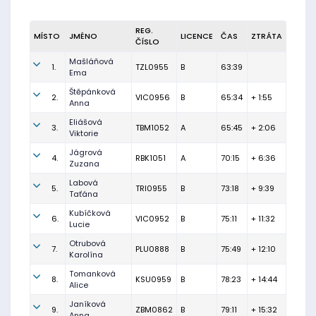
REG.
MÍSTO
JMÉNO
LICENCE
ČAS
ZTRÁTA
ČÍSLO
Mašláňová
1.
TZL0955
B
63:39
Ema
Štěpánková
2.
VIC0956
B
65:34
+ 1:55
Anna
Eliášová
3.
TBM1052
A
65:45
+ 2:06
Viktorie
Jágrová
4.
RBK1051
A
70:15
+ 6:36
Zuzana
Labová
5.
TRI0955
B
73:18
+ 9:39
Taťána
Kubíčková
6.
VIC0952
B
75:11
+ 11:32
Lucie
Otrubová
7.
PLU0888
B
75:49
+ 12:10
Karolína
Tomanková
8.
KSU0959
B
78:23
+ 14:44
Alice
Janíková
9.
ZBM0862
B
79:11
+ 15:32
Anna