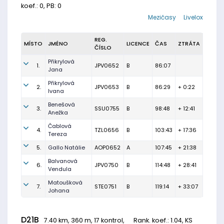
koef.: 0, PB: 0
Mezičasy
Livelox
REG.
MÍSTO
JMÉNO
LICENCE
ČAS
ZTRÁTA
ČÍSLO
Přikrylová
1.
JPV0652
B
86:07
Jana
Přikrylová
2.
JPV0653
B
86:29
+ 0:22
Ivana
Benešová
3.
SSU0755
B
98:48
+ 12:41
Anežka
Čablová
4.
TZL0656
B
103:43
+ 17:36
Tereza
5.
Gallo Natálie
AOP0652
A
107:45
+ 21:38
Balvanová
6.
JPV0750
B
114:48
+ 28:41
Vendula
Matoušková
7.
STE0751
B
119:14
+ 33:07
Johana
D21B
7.40 km, 360 m, 17 kontrol,
Rank. koef.
: 1.04, KS