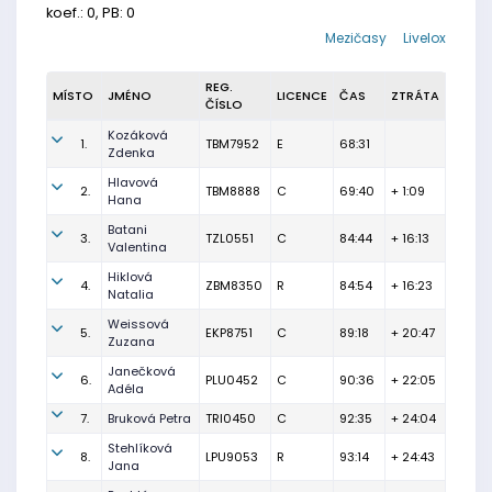
koef.: 0, PB: 0
Mezičasy
Livelox
REG.
MÍSTO
JMÉNO
LICENCE
ČAS
ZTRÁTA
ČÍSLO
Kozáková
1.
TBM7952
E
68:31
Zdenka
Hlavová
2.
TBM8888
C
69:40
+ 1:09
Hana
Batani
3.
TZL0551
C
84:44
+ 16:13
Valentina
Hiklová
4.
ZBM8350
R
84:54
+ 16:23
Natalia
Weissová
5.
EKP8751
C
89:18
+ 20:47
Zuzana
Janečková
6.
PLU0452
C
90:36
+ 22:05
Adéla
7.
Bruková Petra
TRI0450
C
92:35
+ 24:04
Stehlíková
8.
LPU9053
R
93:14
+ 24:43
Jana