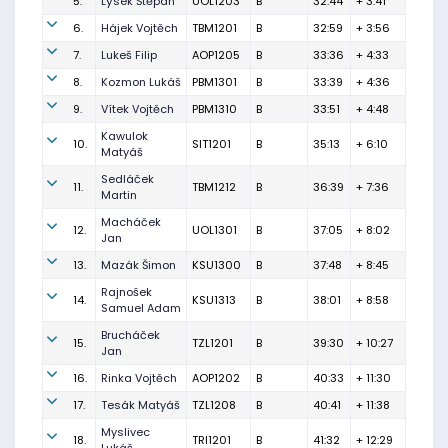
5.
Lýsek Štěpán
UOL1203
B
32:44
+ 3:41
6.
Hájek Vojtěch
TBM1201
B
32:59
+ 3:56
7.
Lukeš Filip
AOP1205
B
33:36
+ 4:33
8.
Kozmon Lukáš
PBM1301
B
33:39
+ 4:36
9.
Vítek Vojtěch
PBM1310
B
33:51
+ 4:48
Kawulok
10.
SIT1201
B
35:13
+ 6:10
Matyáš
Sedláček
11.
TBM1212
B
36:39
+ 7:36
Martin
Macháček
12.
UOL1301
B
37:05
+ 8:02
Jan
13.
Mazák Šimon
KSU1300
B
37:48
+ 8:45
Rajnošek
14.
KSU1313
B
38:01
+ 8:58
Samuel Adam
Brucháček
15.
TZL1201
B
39:30
+ 10:27
Jan
16.
Rinka Vojtěch
AOP1202
B
40:33
+ 11:30
17.
Tesák Matyáš
TZL1208
B
40:41
+ 11:38
Myslivec
18.
TRI1201
B
41:32
+ 12:29