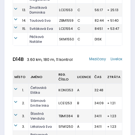
Žmolíková
13.
LCE1553
C
56:17
+ 25:13
Dominika
14.
Toušová Eva
ZBM1559
C
82:44
+ 51:40
15.
Svitáková Eva
LCE1554
C
84:51
+ 53:47
Pěčková
SKM1550
C
DISK
Natálie
D14B
Mezičasy
Livelox
3.60 km, 180 m, 11 kontrol
REG.
MÍSTO
JMÉNO
LICENCE
ČAS
ZTRÁTA
ČÍSLO
Čeřovská
1.
KON1353
A
32:48
Eliška
Slámová
2.
LCE1253
B
34:09
+ 1:21
Emílie Inka
Šťastná
3.
TBM1384
B
34:11
+ 1:23
Vendula
3.
Létalová Eva
SFM1250
A
34:11
+ 1:23
Balcarová