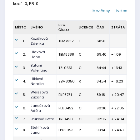
koef.: 0, PB: 0
Mezičasy
Livelox
REG.
MÍSTO
JMÉNO
LICENCE
ČAS
ZTRÁTA
ČÍSLO
Kozáková
1.
TBM7952
E
68:31
Zdenka
Hlavová
2.
TBM8888
C
69:40
+ 1:09
Hana
Batani
3.
TZL0551
C
84:44
+ 16:13
Valentina
Hiklová
4.
ZBM8350
R
84:54
+ 16:23
Natalia
Weissová
5.
EKP8751
C
89:18
+ 20:47
Zuzana
Janečková
6.
PLU0452
C
90:36
+ 22:05
Adéla
7.
Bruková Petra
TRI0450
C
92:35
+ 24:04
Stehlíková
8.
LPU9053
R
93:14
+ 24:43
Jana