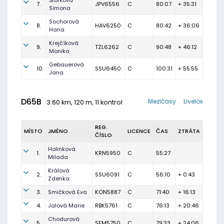
Štorková
7.
JPV6556
C
80:07
+ 35:31
Simona
Sochorová
8.
HAV6250
C
80:42
+ 36:06
Hana
Krejčíková
9.
TZL6262
C
90:48
+ 46:12
Monika
Gebauerová
10.
SSU6450
C
100:31
+ 55:55
Jana
D65B
Mezičasy
Livelox
3.60 km, 120 m, 11 kontrol
REG.
MÍSTO
JMÉNO
LICENCE
ČAS
ZTRÁTA
ČÍSLO
Holinková
1.
KRN5950
C
55:27
Milada
Králová
2.
SSU6091
C
56:10
+ 0:43
Zdenka
3.
Smičková Eva
KON5887
C
71:40
+ 16:13
4.
Jalová Marie
RBK5761
C
76:13
+ 20:46
Chodurová
5.
SFM5750
C
79:33
+ 24:06