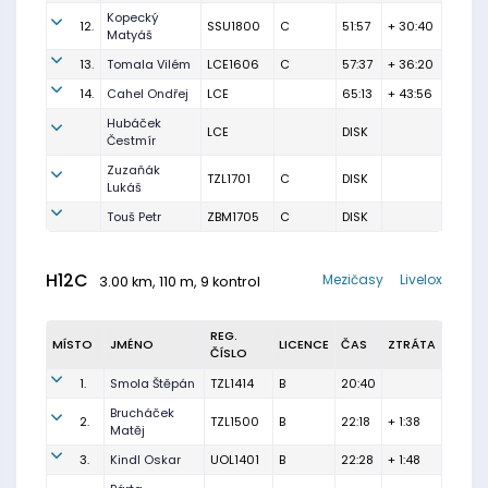
Kopecký
12.
SSU1800
C
51:57
+ 30:40
Matyáš
13.
Tomala Vilém
LCE1606
C
57:37
+ 36:20
14.
Cahel Ondřej
LCE
65:13
+ 43:56
Hubáček
LCE
DISK
Čestmír
Zuzaňák
TZL1701
C
DISK
Lukáš
Touš Petr
ZBM1705
C
DISK
H12C
Mezičasy
Livelox
3.00 km, 110 m, 9 kontrol
REG.
MÍSTO
JMÉNO
LICENCE
ČAS
ZTRÁTA
ČÍSLO
1.
Smola Štěpán
TZL1414
B
20:40
Brucháček
2.
TZL1500
B
22:18
+ 1:38
Matěj
3.
Kindl Oskar
UOL1401
B
22:28
+ 1:48