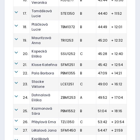
16.
PLU1277
B
43:44
+ 10:56
Veronika
Tomášková
17.
STE1350
B
44:40
+ 11:52
Lucie
Ptáčková
18.
TBM1372
B
44:49
+ 12:01
Lucie
Mauritzová
19.
TRI1253
B
45:20
+ 12:32
Anna
Kopecká
20.
SSU1252
C
45:28
+ 12:40
Eliška
21.
Klose Kateřina
SFM1251
B
45:42
+ 12:54
22.
Pala Barbora
PBM1355
B
47:09
+ 14:21
Stacke
23.
LCE1251
C
49:00
+ 16:12
Viktorie
Dohnalová
24.
ZBM1253
A
49:52
+ 17:04
Eliška
Kozmonová
25.
PBM1552
B
51:04
+ 18:16
Sára
26.
Přibylová Ema
TZL1350
C
53:42
+ 20:54
27.
Létalová Jana
SFM1450
B
54:47
+ 21:59
Kozáková