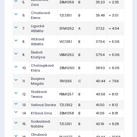
5.
ZBM1359
B
35:23
+ 2:35
Zora
Chodúrová
6.
TZL1351
B
35:49
+ 3:01
Elena
Ligocká
7.
SFM1252
A
37:22
+ 4:34
Alžběta
Vlčková
8.
VIC1351
B
37:54
+ 5:06
Alžběta
Šedivá
8.
VBM1252
B
37:54
+ 5:06
Kristýna
Chaloupková
10.
ZBM1260
B
38:53
+ 6:05
Klára
Duspiva
11.
TRI1255
C
40:44
+ 7:56
Magda
Stašková
12.
PBM1257
B
40:58
+ 8:10
Tereza
13.
Vallová Dorota
TZL1352
B
41:00
+ 8:12
14.
Křížová Ema
ZBM1358
B
41:06
+ 8:18
Svobodová
15.
TZL1251
B
42:16
+ 9:28
Natálie
Otrubová