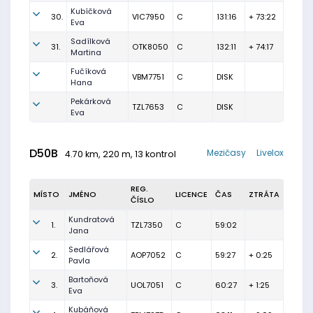
Kubíčková
30.
VIC7950
C
131:16
+ 73:22
Eva
Sadílková
31.
OTK8050
C
132:11
+ 74:17
Martina
Fučíková
VBM7751
C
DISK
Hana
Pekárková
TZL7653
C
DISK
Eva
D50B
Mezičasy
Livelox
4.70 km, 220 m, 13 kontrol
REG.
MÍSTO
JMÉNO
LICENCE
ČAS
ZTRÁTA
ČÍSLO
Kundratová
1.
TZL7350
C
59:02
Jana
Sedlářová
2.
AOP7052
C
59:27
+ 0:25
Pavla
Bartoňová
3.
UOL7051
C
60:27
+ 1:25
Eva
Kubáňová