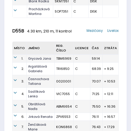
Blank Radka
SKM7351
C
DISK
Procházková
SOP7351
C
DISK
Martina
D55B
Mezičasy
Livelox
4.30 km, 210 m, 11 kontrol
REG.
MÍSTO
JMÉNO
LICENCE
ČAS
ZTRÁTA
ČÍSLO
1.
Grycová Jana
TBM6969
C
59:14
Argalášová
2.
TRI6850
C
68:39
+ 9:25
Gabriela
Časnochova
3.
0020001
70:07
+ 10:53
Tatiana
Sadílková
4.
VIC7055
C
71:25
+ 12:11
Lenka
Obrátilová
5.
ABM6654
C
75:50
+ 16:36
Naďa
6.
Jirková Renata
ZPV6553
C
76:11
+ 16:57
Ženčáková
7.
KON6868
C
76:43
+ 17:29
Marie