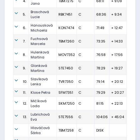
4.
TBM7275
C
68:11
+ 9:09
Jana
Broschová
5.
RBK7451
C
68:36
+ 9:34
Lucie
Hanousková
6.
KON7474
C
71:49
+ 12:47
Michaela
Fuchsová
7.
TBM7260
C
73:35
+ 14:33
Marcela
Hulenková
8.
MOV7352
C
76:58
+ 17:56
Martina
Glonková
9.
STE7450
C
78:29
+ 19:27
Martina
Slavíková
10.
TVR7350
C
79:14
+ 20:12
Lenka
11.
Klose Petra
SFM7351
C
79:29
+ 20:27
Mičíková
12.
SKM7250
C
81:15
+ 22:13
Lada
Lubrichová
13.
STE7556
C
104:06
+ 45:04
Eva
Hlaváčová
TBM7258
C
DISK
Šárka