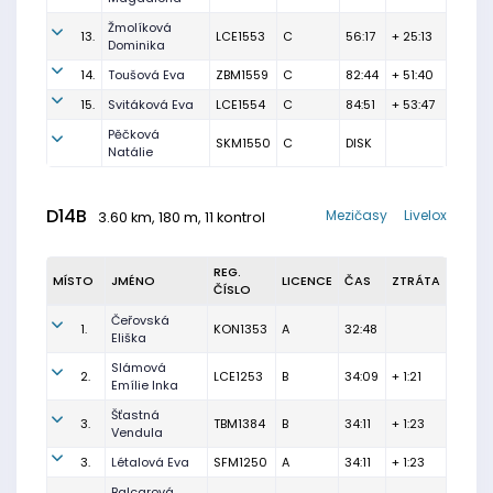
Žmolíková
13.
LCE1553
C
56:17
+ 25:13
Dominika
14.
Toušová Eva
ZBM1559
C
82:44
+ 51:40
15.
Svitáková Eva
LCE1554
C
84:51
+ 53:47
Pěčková
SKM1550
C
DISK
Natálie
D14B
Mezičasy
Livelox
3.60 km, 180 m, 11 kontrol
REG.
MÍSTO
JMÉNO
LICENCE
ČAS
ZTRÁTA
ČÍSLO
Čeřovská
1.
KON1353
A
32:48
Eliška
Slámová
2.
LCE1253
B
34:09
+ 1:21
Emílie Inka
Šťastná
3.
TBM1384
B
34:11
+ 1:23
Vendula
3.
Létalová Eva
SFM1250
A
34:11
+ 1:23
Balcarová