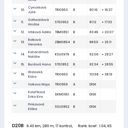
Cymorková
10.
TRI0953
B
80:16
+ 16:37
Julie
Gottwaldová
11.
STE0952
B
81:12
+ 17:33
Amálie
12.
Vrbková Adéla
TBM0851
B
83:46
+ 20:07
Rotková
13.
ZBM0854
B
88:50
+ 25:11
Veronika
Kočandrlová
14.
KSU0979
B
92:06
+ 28:27
Natálie
15.
Burdová Hana
STE0852
B
92:34
+ 28:55
Walaská
16.
TRI0950
B
101:58
+ 38:19
Klára
Volkova Maja
TRI0959
A
DISK
Kolaříková
SKM0951
B
DISK
Erika Kira
Pinkavová
SSU0852
B
DISK
Eliška
D20B
6.40 km, 280 m, 17 kontrol,
Rank. koef.
: 1.04, KS