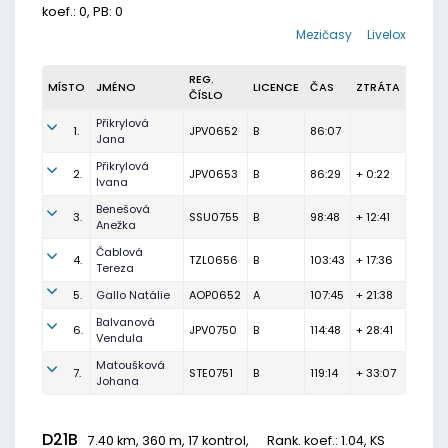
koef.: 0, PB: 0
Mezičasy
Livelox
REG.
MÍSTO
JMÉNO
LICENCE
ČAS
ZTRÁTA
ČÍSLO
Přikrylová
1.
JPV0652
B
86:07
Jana
Přikrylová
2.
JPV0653
B
86:29
+ 0:22
Ivana
Benešová
3.
SSU0755
B
98:48
+ 12:41
Anežka
Čablová
4.
TZL0656
B
103:43
+ 17:36
Tereza
5.
Gallo Natálie
AOP0652
A
107:45
+ 21:38
Balvanová
6.
JPV0750
B
114:48
+ 28:41
Vendula
Matoušková
7.
STE0751
B
119:14
+ 33:07
Johana
D21B
7.40 km, 360 m, 17 kontrol,
Rank. koef.
: 1.04, KS