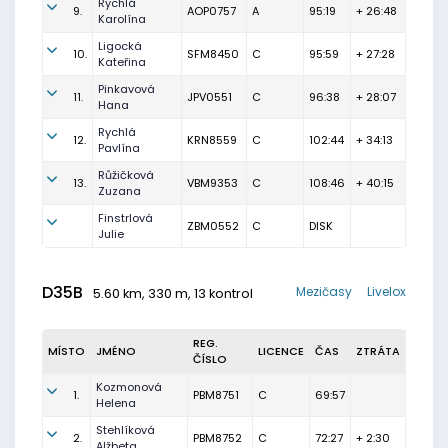
Rychlá
9.
AOP0757
A
95:19
+ 26:48
Karolína
Ligocká
10.
SFM8450
C
95:59
+ 27:28
Kateřina
Pinkavová
11.
JPV0551
C
96:38
+ 28:07
Hana
Rychlá
12.
KRN8559
C
102:44
+ 34:13
Pavlína
Růžičková
13.
VBM9353
C
108:46
+ 40:15
Zuzana
Finstrlová
ZBM0552
C
DISK
Julie
D35B
Mezičasy
Livelox
5.60 km, 330 m, 13 kontrol
REG.
MÍSTO
JMÉNO
LICENCE
ČAS
ZTRÁTA
ČÍSLO
Kozmonová
1.
PBM8751
C
69:57
Helena
Stehlíková
2.
PBM8752
C
72:27
+ 2:30
Alžbeta