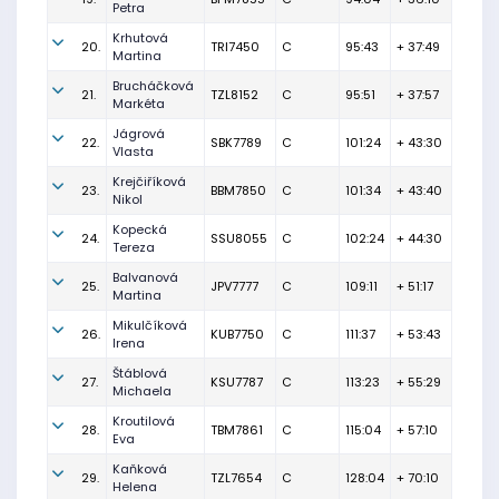
Petra
Krhutová
20.
TRI7450
C
95:43
+ 37:49
Martina
Brucháčková
21.
TZL8152
C
95:51
+ 37:57
Markéta
Jágrová
22.
SBK7789
C
101:24
+ 43:30
Vlasta
Krejčiříková
23.
BBM7850
C
101:34
+ 43:40
Nikol
Kopecká
24.
SSU8055
C
102:24
+ 44:30
Tereza
Balvanová
25.
JPV7777
C
109:11
+ 51:17
Martina
Mikulčíková
26.
KUB7750
C
111:37
+ 53:43
Irena
Štáblová
27.
KSU7787
C
113:23
+ 55:29
Michaela
Kroutilová
28.
TBM7861
C
115:04
+ 57:10
Eva
Kaňková
29.
TZL7654
C
128:04
+ 70:10
Helena