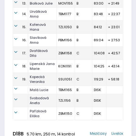
13.
Biolková Julie
MOV1155
B
83:00
+ 21:49
Urválková
14.
TBM1177
B
83:48
+ 22:37
Anna
Kořenová
15.
TZL1050
B
84:12
+ 23:01
Hana
Slavíková
16.
PBM1156
B
89:04
+ 27:53
Anna
Dvořáková
17.
ZBM1158
C
104:08
+ 42:57
Dita
Lipenská Jana
18.
KON1191
B
104:25
+ 43:14
Marie
Kopecká
19.
SSU1051
C
119:29
+ 58:18
Veronika
Malá Lucie
TBM1165
B
DISK
Svobodová
TZL1156
B
DISK
Aneta
Pařízková
ZBM1150
C
DISK
Eliška
D18B
Mezičasy
Livelox
5.70 km, 250 m, 14 kontrol