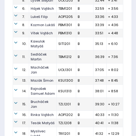
5.
Lýsek Štěpán
UOL1203
B
32:44
+ 3:41
6.
Hájek Vojtěch
TBM1201
B
32:59
+ 3:56
7.
Lukeš Filip
AOP1205
B
33:36
+ 4:33
8.
Kozmon Lukáš
PBM1301
B
33:39
+ 4:36
9.
Vítek Vojtěch
PBM1310
B
33:51
+ 4:48
Kawulok
10.
SIT1201
B
35:13
+ 6:10
Matyáš
Sedláček
11.
TBM1212
B
36:39
+ 7:36
Martin
Macháček
12.
UOL1301
B
37:05
+ 8:02
Jan
13.
Mazák Šimon
KSU1300
B
37:48
+ 8:45
Rajnošek
14.
KSU1313
B
38:01
+ 8:58
Samuel Adam
Brucháček
15.
TZL1201
B
39:30
+ 10:27
Jan
16.
Rinka Vojtěch
AOP1202
B
40:33
+ 11:30
17.
Tesák Matyáš
TZL1208
B
40:41
+ 11:38
Myslivec
18.
TRI1201
B
41:32
+ 12:29