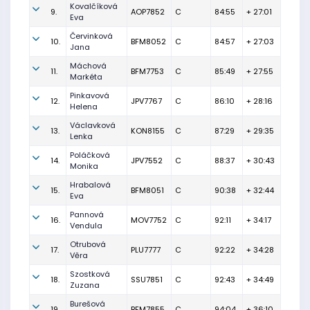
Kovalčíková
9.
AOP7852
C
84:55
+ 27:01
Eva
Červinková
10.
BFM8052
C
84:57
+ 27:03
Jana
Máchová
11.
BFM7753
C
85:49
+ 27:55
Markéta
Pinkavová
12.
JPV7767
C
86:10
+ 28:16
Helena
Václavková
13.
KON8155
C
87:29
+ 29:35
Lenka
Poláčková
14.
JPV7552
C
88:37
+ 30:43
Monika
Hrabalová
15.
BFM8051
C
90:38
+ 32:44
Eva
Pannová
16.
MOV7752
C
92:11
+ 34:17
Vendula
Otrubová
17.
PLU7777
C
92:22
+ 34:28
Věra
Szostková
18.
SSU7851
C
92:43
+ 34:49
Zuzana
Burešová
19.
BFM7855
C
94:04
+ 36:10