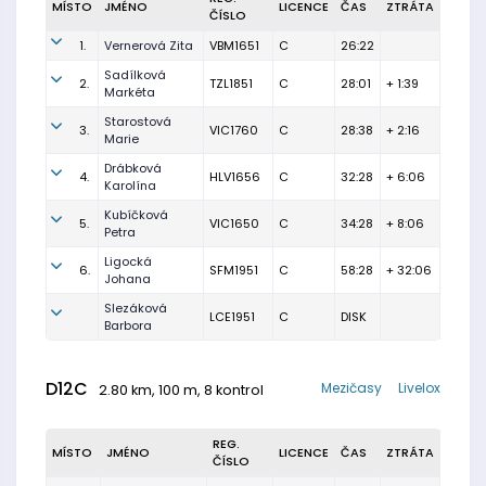
MÍSTO
JMÉNO
LICENCE
ČAS
ZTRÁTA
ČÍSLO
1.
Vernerová Zita
VBM1651
C
26:22
Sadílková
2.
TZL1851
C
28:01
+ 1:39
Markéta
Starostová
3.
VIC1760
C
28:38
+ 2:16
Marie
Drábková
4.
HLV1656
C
32:28
+ 6:06
Karolína
Kubíčková
5.
VIC1650
C
34:28
+ 8:06
Petra
Ligocká
6.
SFM1951
C
58:28
+ 32:06
Johana
Slezáková
LCE1951
C
DISK
Barbora
D12C
Mezičasy
Livelox
2.80 km, 100 m, 8 kontrol
REG.
MÍSTO
JMÉNO
LICENCE
ČAS
ZTRÁTA
ČÍSLO