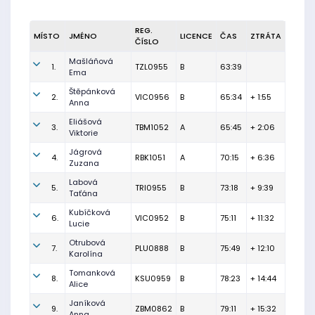
REG.
MÍSTO
JMÉNO
LICENCE
ČAS
ZTRÁTA
ČÍSLO
Mašláňová
1.
TZL0955
B
63:39
Ema
Štěpánková
2.
VIC0956
B
65:34
+ 1:55
Anna
Eliášová
3.
TBM1052
A
65:45
+ 2:06
Viktorie
Jágrová
4.
RBK1051
A
70:15
+ 6:36
Zuzana
Labová
5.
TRI0955
B
73:18
+ 9:39
Taťána
Kubíčková
6.
VIC0952
B
75:11
+ 11:32
Lucie
Otrubová
7.
PLU0888
B
75:49
+ 12:10
Karolína
Tomanková
8.
KSU0959
B
78:23
+ 14:44
Alice
Janíková
9.
ZBM0862
B
79:11
+ 15:32
Anna