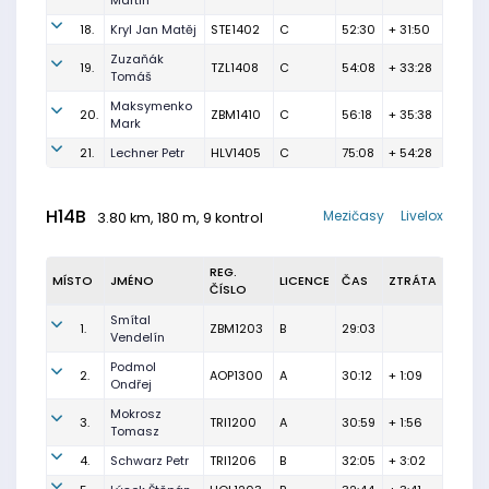
Martin
18.
Kryl Jan Matěj
STE1402
C
52:30
+ 31:50
Zuzaňák
19.
TZL1408
C
54:08
+ 33:28
Tomáš
Maksymenko
20.
ZBM1410
C
56:18
+ 35:38
Mark
21.
Lechner Petr
HLV1405
C
75:08
+ 54:28
H14B
Mezičasy
Livelox
3.80 km, 180 m, 9 kontrol
REG.
MÍSTO
JMÉNO
LICENCE
ČAS
ZTRÁTA
ČÍSLO
Smítal
1.
ZBM1203
B
29:03
Vendelín
Podmol
2.
AOP1300
A
30:12
+ 1:09
Ondřej
Mokrosz
3.
TRI1200
A
30:59
+ 1:56
Tomasz
4.
Schwarz Petr
TRI1206
B
32:05
+ 3:02