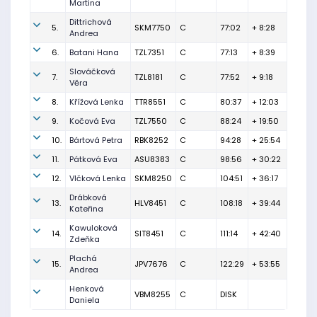
Martina
Dittrichová
5.
SKM7750
C
77:02
+ 8:28
Andrea
6.
Batani Hana
TZL7351
C
77:13
+ 8:39
Slováčková
7.
TZL8181
C
77:52
+ 9:18
Věra
8.
Křížová Lenka
TTR8551
C
80:37
+ 12:03
9.
Kočová Eva
TZL7550
C
88:24
+ 19:50
10.
Bártová Petra
RBK8252
C
94:28
+ 25:54
11.
Pátková Eva
ASU8383
C
98:56
+ 30:22
12.
Vlčková Lenka
SKM8250
C
104:51
+ 36:17
Drábková
13.
HLV8451
C
108:18
+ 39:44
Kateřina
Kawuloková
14.
SIT8451
C
111:14
+ 42:40
Zdeňka
Plachá
15.
JPV7676
C
122:29
+ 53:55
Andrea
Henková
VBM8255
C
DISK
Daniela