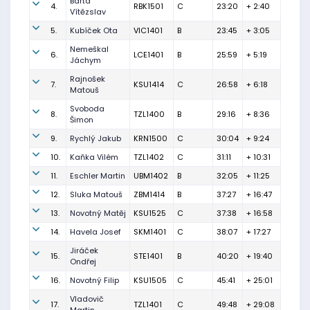
Bárta
4.
RBK1501
C
23:20
+ 2:40
Vítězslav
5.
Kubíček Ota
VIC1401
B
23:45
+ 3:05
Nemeškal
6.
LCE1401
B
25:59
+ 5:19
Jáchym
Rajnošek
7.
KSU1414
C
26:58
+ 6:18
Matouš
Svoboda
8.
TZL1400
B
29:16
+ 8:36
Šimon
9.
Rychlý Jakub
KRN1500
C
30:04
+ 9:24
10.
Kaňka Vilém
TZL1402
C
31:11
+ 10:31
11.
Eschler Martin
UBM1402
B
32:05
+ 11:25
12.
Sluka Matouš
ZBM1414
B
37:27
+ 16:47
13.
Novotný Matěj
KSU1525
C
37:38
+ 16:58
14.
Havela Josef
SKM1401
C
38:07
+ 17:27
Jiráček
15.
STE1401
B
40:20
+ 19:40
Ondřej
16.
Novotný Filip
KSU1505
C
45:41
+ 25:01
Vladovič
17.
TZL1401
C
49:48
+ 29:08