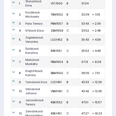
Starostová
1.
VIC1560
B
31:04
Ema
Kozáková
2.
TBM1552
B
32:09
+ 1:05
Michaela
3.
Pala Tereza
PBM1557
B
33:43
+ 2:39
4.
Křížová Elisa
ZBM1556
C
33:52
+ 2:48
Zapletalová
5.
LCE1452
B
35:43
+ 4:39
Veronika
Šuláková
6.
RBK1551
C
35:53
+ 4:49
Karolína
Matulová
7.
PBM1554
B
37:13
+ 6:09
Markéta
Krejčiříková
8.
BBM1550
C
38:05
+ 7:01
Kamila
9.
Tomalová Ema
LCE1451
B
43:33
+ 12:29
Vernerová
10.
VBM1451
C
43:42
+ 12:38
Johana
Janováčová
11.
RBK1552
B
47:01
+ 15:57
Tereza
Zemánková
12.
RBK1451
C
47:27
+ 16:23
Magdaléna