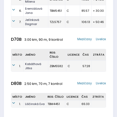
Milena
Eremiášová
6.
TBM5451
C
85:57
+ 30:30
Jana
Jelínková
7.
TZL5757
C
106:13
+ 50:46
Dagmar
D70B
Mezičasy
Livelox
3.00 km, 90 m, 9 kontrol
REG.
MÍSTO
JMÉNO
LICENCE
ČAS
ZTRÁTA
ČÍSLO
Kabáthová
1.
ZBM5582
C
57:28
Jitka
D80B
Mezičasy
Livelox
2.50 km, 70 m, 7 kontrol
MÍSTO
JMÉNO
REG. ČÍSLO
LICENCE
ČAS
ZTRÁTA
1.
Liščinská Eva
TBM4451
C
65:33