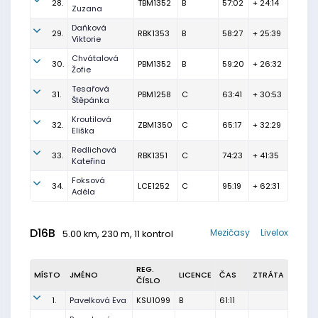
28.
TBM1352
B
57:02
+ 24:14
Zuzana
Daňková
29.
RBK1353
B
58:27
+ 25:39
Viktorie
Chvátalová
30.
PBM1352
B
59:20
+ 26:32
Žofie
Tesařová
31.
PBM1258
C
63:41
+ 30:53
Štěpánka
Kroutilová
32.
ZBM1350
C
65:17
+ 32:29
Eliška
Redlichová
33.
RBK1351
C
74:23
+ 41:35
Kateřina
Foksová
34.
LCE1252
C
95:19
+ 62:31
Adéla
D16B
Mezičasy
Livelox
5.00 km, 230 m, 11 kontrol
REG.
MÍSTO
JMÉNO
LICENCE
ČAS
ZTRÁTA
ČÍSLO
1.
Pavelková Eva
KSU1099
B
61:11