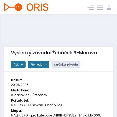
Výsledky závodu: Žebříček B-Morava
Tisk
Přehledy
Stránka závodu
Datum:
20.06.2026
Místo konání:
Luhačovice - Řetechov
Pořadatel:
LCE - OOB TJ Slovan Luhačovice
Mapa:
MALENISKO - pro kategorie DH16B–DH35B měřítko 1:15 000,