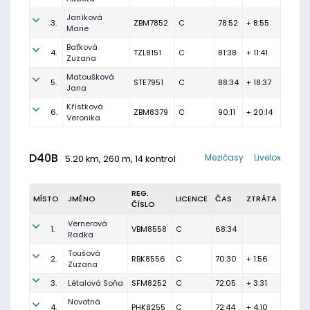
Janíková
3.
ZBM7852
C
78:52
+ 8:55
Marie
Baťková
4.
TZL8151
C
81:38
+ 11:41
Zuzana
Matoušková
5.
STE7951
C
88:34
+ 18:37
Jana
Křístková
6.
ZBM8379
C
90:11
+ 20:14
Veronika
D40B
Mezičasy
Livelox
5.20 km, 260 m, 14 kontrol
REG.
MÍSTO
JMÉNO
LICENCE
ČAS
ZTRÁTA
ČÍSLO
Vernerová
1.
VBM8558
C
68:34
Radka
Toušová
2.
RBK8556
C
70:30
+ 1:56
Zuzana
3.
Létalová Soňa
SFM8252
C
72:05
+ 3:31
Novotná
4.
PHK8255
C
72:44
+ 4:10