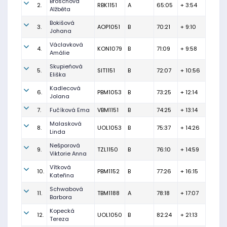
Broschová
2.
RBK1151
A
65:05
+ 3:54
Alžběta
Bokišová
3.
AOP1051
B
70:21
+ 9:10
Johana
Václavková
4.
KON1079
B
71:09
+ 9:58
Amálie
Skupieńová
5.
SIT1151
B
72:07
+ 10:56
Eliška
Kadlecová
6.
PBM1053
B
73:25
+ 12:14
Jolana
7.
Fučíková Ema
VBM1151
B
74:25
+ 13:14
Malasková
8.
UOL1053
B
75:37
+ 14:26
Linda
Nešporová
9.
TZL1150
B
76:10
+ 14:59
Viktorie Anna
Vítková
10.
PBM1152
B
77:26
+ 16:15
Kateřina
Schwabová
11.
TBM1188
A
78:18
+ 17:07
Barbora
Kopecká
12.
UOL1050
B
82:24
+ 21:13
Tereza