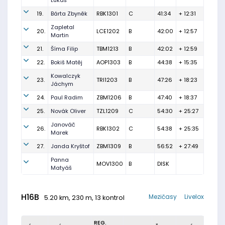
Lukáš
19.
Bárta Zbyněk
RBK1301
C
41:34
+ 12:31
Zapletal
20.
LCE1202
B
42:00
+ 12:57
Martin
21.
Šíma Filip
TBM1213
B
42:02
+ 12:59
22.
Bokiš Matěj
AOP1303
B
44:38
+ 15:35
Kowalczyk
23.
TRI1203
B
47:26
+ 18:23
Jáchym
24.
Paul Radim
ZBM1206
B
47:40
+ 18:37
25.
Novák Oliver
TZL1209
C
54:30
+ 25:27
Janováč
26.
RBK1302
C
54:38
+ 25:35
Marek
27.
Janda Kryštof
ZBM1309
B
56:52
+ 27:49
Panna
MOV1300
B
DISK
Matyáš
H16B
Mezičasy
Livelox
5.20 km, 230 m, 13 kontrol
REG.