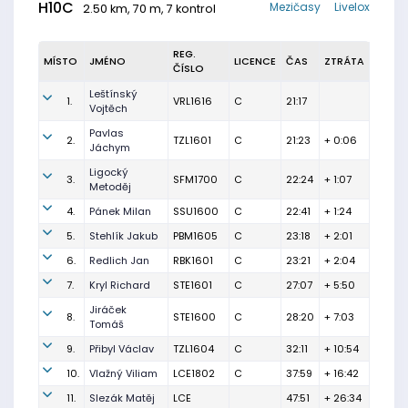
H10C
Mezičasy
Livelox
2.50 km, 70 m, 7 kontrol
REG.
MÍSTO
JMÉNO
LICENCE
ČAS
ZTRÁTA
ČÍSLO
Leštínský
1.
VRL1616
C
21:17
Vojtěch
Pavlas
2.
TZL1601
C
21:23
+ 0:06
Jáchym
Ligocký
3.
SFM1700
C
22:24
+ 1:07
Metoděj
4.
Pánek Milan
SSU1600
C
22:41
+ 1:24
5.
Stehlík Jakub
PBM1605
C
23:18
+ 2:01
6.
Redlich Jan
RBK1601
C
23:21
+ 2:04
7.
Kryl Richard
STE1601
C
27:07
+ 5:50
Jiráček
8.
STE1600
C
28:20
+ 7:03
Tomáš
9.
Přibyl Václav
TZL1604
C
32:11
+ 10:54
10.
Vlažný Viliam
LCE1802
C
37:59
+ 16:42
11.
Slezák Matěj
LCE
47:51
+ 26:34