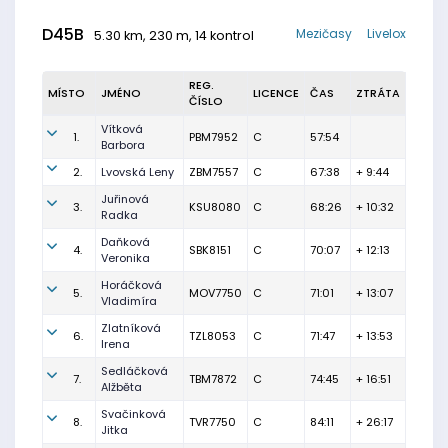
D45B
Mezičasy
Livelox
5.30 km, 230 m, 14 kontrol
REG.
MÍSTO
JMÉNO
LICENCE
ČAS
ZTRÁTA
ČÍSLO
Vítková
1.
PBM7952
C
57:54
Barbora
2.
Lvovská Leny
ZBM7557
C
67:38
+ 9:44
Juřinová
3.
KSU8080
C
68:26
+ 10:32
Radka
Daňková
4.
SBK8151
C
70:07
+ 12:13
Veronika
Horáčková
5.
MOV7750
C
71:01
+ 13:07
Vladimíra
Zlatníková
6.
TZL8053
C
71:47
+ 13:53
Irena
Sedláčková
7.
TBM7872
C
74:45
+ 16:51
Alžběta
Svačinková
8.
TVR7750
C
84:11
+ 26:17
Jitka