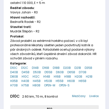
ostatní 1:10 000, E = 5 m
Ředitel závodu:
Vavrys Johan - R3
Hlavní rozhodčí:
Bednařík Radek - R2
Stavitel tratí:
Mudrák Štěpán - R2
Protokol:
Závod proběhl za extrémně horkého počasí; v cíli byl
profesionálně lékařsky ošetřen jeden podvrtnutý kotník a
pár drobných oděrek. Pořadatelé oceňují podané výkony
všech závodníků, kteří úspěšně dnešní závod dokončili. HR
schválil závod v plném rozsahu.
Kategorie:
D10C
D12C
D14B
D16B
D18B
D20B
D21B
D35B
D40B
D45B
D50B
D55B
D60B
D65B
D70B
D80B
H10C
H12C
H14B
H16B
H18B
H20B
H21B
H35B
H40B
H45B
H50B
H55B
H60B
H65B
H70B
H75B
H80B
OPEN-M
OPEN-S
D10C
Mezičasy
Livelox
2.60 km, 70 m, 8 kontrol
REG.