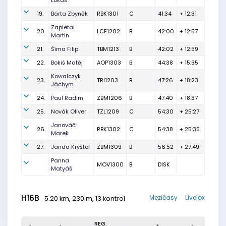
Lukáš
19.
Bárta Zbyněk
RBK1301
C
41:34
+ 12:31
Zapletal
20.
LCE1202
B
42:00
+ 12:57
Martin
21.
Šíma Filip
TBM1213
B
42:02
+ 12:59
22.
Bokiš Matěj
AOP1303
B
44:38
+ 15:35
Kowalczyk
23.
TRI1203
B
47:26
+ 18:23
Jáchym
24.
Paul Radim
ZBM1206
B
47:40
+ 18:37
25.
Novák Oliver
TZL1209
C
54:30
+ 25:27
Janováč
26.
RBK1302
C
54:38
+ 25:35
Marek
27.
Janda Kryštof
ZBM1309
B
56:52
+ 27:49
Panna
MOV1300
B
DISK
Matyáš
H16B
Mezičasy
Livelox
5.20 km, 230 m, 13 kontrol
REG.