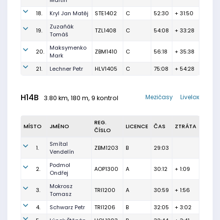
Martin
18.
Kryl Jan Matěj
STE1402
C
52:30
+ 31:50
Zuzaňák
19.
TZL1408
C
54:08
+ 33:28
Tomáš
Maksymenko
20.
ZBM1410
C
56:18
+ 35:38
Mark
21.
Lechner Petr
HLV1405
C
75:08
+ 54:28
H14B
Mezičasy
Livelox
3.80 km, 180 m, 9 kontrol
REG.
MÍSTO
JMÉNO
LICENCE
ČAS
ZTRÁTA
ČÍSLO
Smítal
1.
ZBM1203
B
29:03
Vendelín
Podmol
2.
AOP1300
A
30:12
+ 1:09
Ondřej
Mokrosz
3.
TRI1200
A
30:59
+ 1:56
Tomasz
4.
Schwarz Petr
TRI1206
B
32:05
+ 3:02