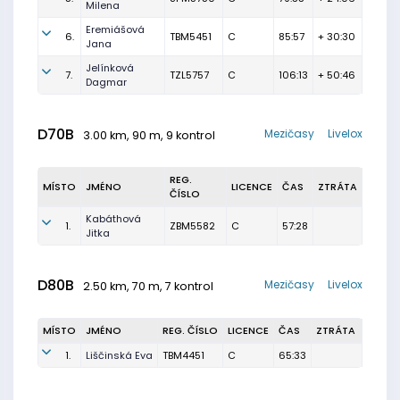
Milena
Eremiášová
6.
TBM5451
C
85:57
+ 30:30
Jana
Jelínková
7.
TZL5757
C
106:13
+ 50:46
Dagmar
D70B
Mezičasy
Livelox
3.00 km, 90 m, 9 kontrol
REG.
MÍSTO
JMÉNO
LICENCE
ČAS
ZTRÁTA
ČÍSLO
Kabáthová
1.
ZBM5582
C
57:28
Jitka
D80B
Mezičasy
Livelox
2.50 km, 70 m, 7 kontrol
MÍSTO
JMÉNO
REG. ČÍSLO
LICENCE
ČAS
ZTRÁTA
1.
Liščinská Eva
TBM4451
C
65:33