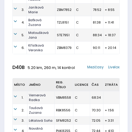
Janíková
3.
ZBM7852
C
78:52
+ 8:55
Marie
Baťková
4.
TZL8151
C
81:38
+ 11:41
Zuzana
Matoušková
5.
STE7951
C
88:34
+ 18:37
Jana
Křístková
6.
ZBM8379
C
90:11
+ 20:14
Veronika
D40B
Mezičasy
Livelox
5.20 km, 260 m, 14 kontrol
REG.
MÍSTO
JMÉNO
LICENCE
ČAS
ZTRÁTA
ČÍSLO
Vernerová
1.
VBM8558
C
68:34
Radka
Toušová
2.
RBK8556
C
70:30
+ 1:56
Zuzana
3.
Létalová Soňa
SFM8252
C
72:05
+ 3:31
Novotná
4.
PHK8255
C
72:44
+ 4:10