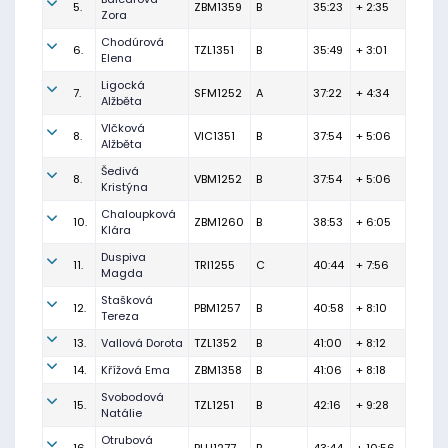
5.
ZBM1359
B
35:23
+ 2:35
Zora
Chodúrová
6.
TZL1351
B
35:49
+ 3:01
Elena
Ligocká
7.
SFM1252
A
37:22
+ 4:34
Alžběta
Vlčková
8.
VIC1351
B
37:54
+ 5:06
Alžběta
Šedivá
8.
VBM1252
B
37:54
+ 5:06
Kristýna
Chaloupková
10.
ZBM1260
B
38:53
+ 6:05
Klára
Duspiva
11.
TRI1255
C
40:44
+ 7:56
Magda
Stašková
12.
PBM1257
B
40:58
+ 8:10
Tereza
13.
Vallová Dorota
TZL1352
B
41:00
+ 8:12
14.
Křížová Ema
ZBM1358
B
41:06
+ 8:18
Svobodová
15.
TZL1251
B
42:16
+ 9:28
Natálie
Otrubová