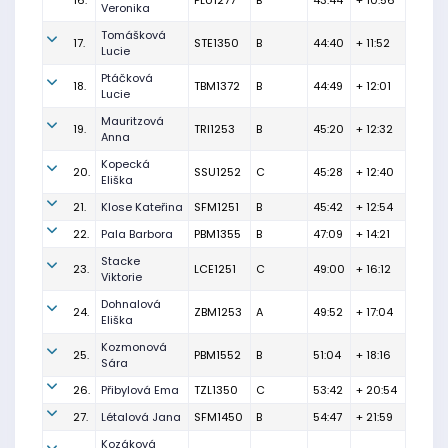
16.
PLU1277
B
43:44
+ 10:56
Veronika
Tomášková
17.
STE1350
B
44:40
+ 11:52
Lucie
Ptáčková
18.
TBM1372
B
44:49
+ 12:01
Lucie
Mauritzová
19.
TRI1253
B
45:20
+ 12:32
Anna
Kopecká
20.
SSU1252
C
45:28
+ 12:40
Eliška
21.
Klose Kateřina
SFM1251
B
45:42
+ 12:54
22.
Pala Barbora
PBM1355
B
47:09
+ 14:21
Stacke
23.
LCE1251
C
49:00
+ 16:12
Viktorie
Dohnalová
24.
ZBM1253
A
49:52
+ 17:04
Eliška
Kozmonová
25.
PBM1552
B
51:04
+ 18:16
Sára
26.
Přibylová Ema
TZL1350
C
53:42
+ 20:54
27.
Létalová Jana
SFM1450
B
54:47
+ 21:59
Kozáková