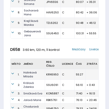
Štorková
7.
JPV6556
C
80:07
+ 35:31
Simona
Sochorová
8.
HAV6250
C
80:42
+ 36:06
Hana
Krejčíková
9.
TZL6262
C
90:48
+ 46:12
Monika
Gebauerová
10.
SSU6450
C
100:31
+ 55:55
Jana
D65B
Mezičasy
Livelox
3.60 km, 120 m, 11 kontrol
REG.
MÍSTO
JMÉNO
LICENCE
ČAS
ZTRÁTA
ČÍSLO
Holinková
1.
KRN5950
C
55:27
Milada
Králová
2.
SSU6091
C
56:10
+ 0:43
Zdenka
3.
Smičková Eva
KON5887
C
71:40
+ 16:13
4.
Jalová Marie
RBK5761
C
76:13
+ 20:46
Chodurová
5.
SFM5750
C
79:33
+ 24:06