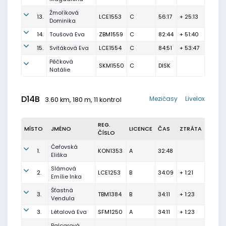
Žmolíková
13.
LCE1553
C
56:17
+ 25:13
Dominika
14.
Toušová Eva
ZBM1559
C
82:44
+ 51:40
15.
Svitáková Eva
LCE1554
C
84:51
+ 53:47
Pěčková
SKM1550
C
DISK
Natálie
D14B
Mezičasy
Livelox
3.60 km, 180 m, 11 kontrol
REG.
MÍSTO
JMÉNO
LICENCE
ČAS
ZTRÁTA
ČÍSLO
Čeřovská
1.
KON1353
A
32:48
Eliška
Slámová
2.
LCE1253
B
34:09
+ 1:21
Emílie Inka
Šťastná
3.
TBM1384
B
34:11
+ 1:23
Vendula
3.
Létalová Eva
SFM1250
A
34:11
+ 1:23
Balcarová