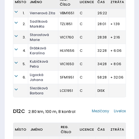
MÍSTO
JMÉNO
LICENCE
ČAS
ZTRÁTA
ČÍSLO
1.
Vernerová Zita
VBM1651
C
26:22
Sadílková
2.
TZL1851
C
28:01
+ 1:39
Markéta
Starostová
3.
VIC1760
C
28:38
+ 2:16
Marie
Drábková
4.
HLV1656
C
32:28
+ 6:06
Karolína
Kubíčková
5.
VIC1650
C
34:28
+ 8:06
Petra
Ligocká
6.
SFM1951
C
58:28
+ 32:06
Johana
Slezáková
LCE1951
C
DISK
Barbora
D12C
Mezičasy
Livelox
2.80 km, 100 m, 8 kontrol
REG.
MÍSTO
JMÉNO
LICENCE
ČAS
ZTRÁTA
ČÍSLO