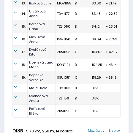
13.
Biolková Julie
MOV1155
B
83:00
+ 21:49
Urválková
14.
TBM1177
B
83:48
+ 22:37
Anna
Kořenová
15.
TZL1050
B
84:12
+ 23:01
Hana
Slavíková
16.
PBM1156
B
89:04
+ 27:53
Anna
Dvořáková
17.
ZBM1158
C
104:08
+ 42:57
Dita
Lipenská Jana
18.
KON1191
B
104:25
+ 43:14
Marie
Kopecká
19.
SSU1051
C
119:29
+ 58:18
Veronika
Malá Lucie
TBM1165
B
DISK
Svobodová
TZL1156
B
DISK
Aneta
Pařízková
ZBM1150
C
DISK
Eliška
D18B
Mezičasy
Livelox
5.70 km, 250 m, 14 kontrol