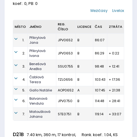
koef.: 0, PB: 0
Mezičasy
Livelox
REG.
MÍSTO
JMÉNO
LICENCE
ČAS
ZTRÁTA
ČÍSLO
Přikrylová
1.
JPV0652
B
86:07
Jana
Přikrylová
2.
JPV0653
B
86:29
+ 0:22
Ivana
Benešová
3.
SSU0755
B
98:48
+ 12:41
Anežka
Čablová
4.
TZL0656
B
103:43
+ 17:36
Tereza
5.
Gallo Natálie
AOP0652
A
107:45
+ 21:38
Balvanová
6.
JPV0750
B
114:48
+ 28:41
Vendula
Matoušková
7.
STE0751
B
119:14
+ 33:07
Johana
D21B
7.40 km, 360 m, 17 kontrol,
Rank. koef.
: 1.04, KS