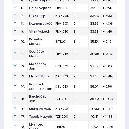
5.
Lýsek Štěpán
UOL1203
B
32:44
+ 3:41
6.
Hájek Vojtěch
TBM1201
B
32:59
+ 3:56
7.
Lukeš Filip
AOP1205
B
33:36
+ 4:33
8.
Kozmon Lukáš
PBM1301
B
33:39
+ 4:36
9.
Vítek Vojtěch
PBM1310
B
33:51
+ 4:48
Kawulok
10.
SIT1201
B
35:13
+ 6:10
Matyáš
Sedláček
11.
TBM1212
B
36:39
+ 7:36
Martin
Macháček
12.
UOL1301
B
37:05
+ 8:02
Jan
13.
Mazák Šimon
KSU1300
B
37:48
+ 8:45
Rajnošek
14.
KSU1313
B
38:01
+ 8:58
Samuel Adam
Brucháček
15.
TZL1201
B
39:30
+ 10:27
Jan
16.
Rinka Vojtěch
AOP1202
B
40:33
+ 11:30
17.
Tesák Matyáš
TZL1208
B
40:41
+ 11:38
Myslivec
18.
TRI1201
B
41:32
+ 12:29