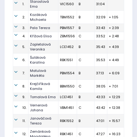
Starostová
1.
VIC1560
B
31:04
Ema
Kozáková
2.
TBM1552
B
32:09
+ 1:05
Michaela
3.
Pala Tereza
PBM1557
B
33:43
+ 2:39
4.
Křížová Elisa
ZBM1556
C
33:52
+ 2:48
Zapletalová
5.
LCE1452
B
35:43
+ 4:39
Veronika
Šuláková
6.
RBK1551
C
35:53
+ 4:49
Karolína
Matulová
7.
PBM1554
B
37:13
+ 6:09
Markéta
Krejčiříková
8.
BBM1550
C
38:05
+ 7:01
Kamila
9.
Tomalová Ema
LCE1451
B
43:33
+ 12:29
Vernerová
10.
VBM1451
C
43:42
+ 12:38
Johana
Janováčová
11.
RBK1552
B
47:01
+ 15:57
Tereza
Zemánková
12.
RBK1451
C
47:27
+ 16:23
Magdaléna