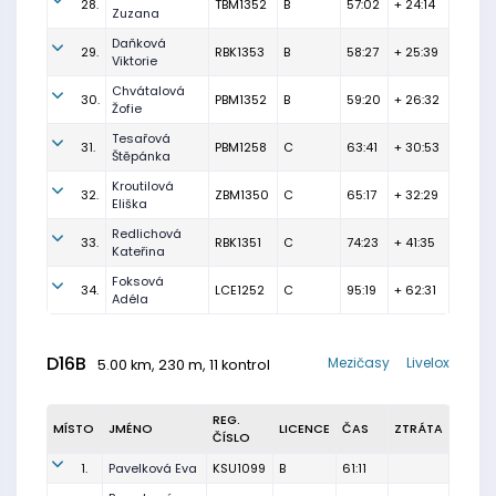
28.
TBM1352
B
57:02
+ 24:14
Zuzana
Daňková
29.
RBK1353
B
58:27
+ 25:39
Viktorie
Chvátalová
30.
PBM1352
B
59:20
+ 26:32
Žofie
Tesařová
31.
PBM1258
C
63:41
+ 30:53
Štěpánka
Kroutilová
32.
ZBM1350
C
65:17
+ 32:29
Eliška
Redlichová
33.
RBK1351
C
74:23
+ 41:35
Kateřina
Foksová
34.
LCE1252
C
95:19
+ 62:31
Adéla
D16B
Mezičasy
Livelox
5.00 km, 230 m, 11 kontrol
REG.
MÍSTO
JMÉNO
LICENCE
ČAS
ZTRÁTA
ČÍSLO
1.
Pavelková Eva
KSU1099
B
61:11