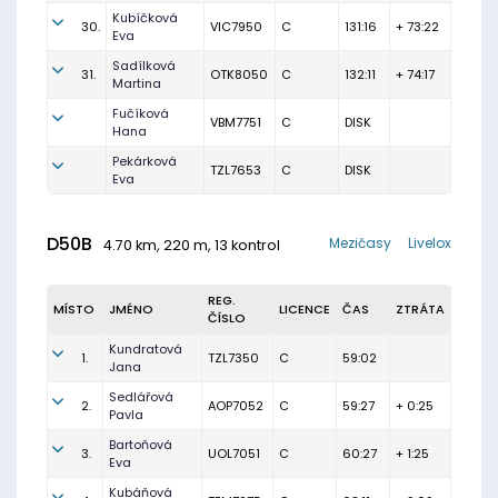
Kubíčková
30.
VIC7950
C
131:16
+ 73:22
Eva
Sadílková
31.
OTK8050
C
132:11
+ 74:17
Martina
Fučíková
VBM7751
C
DISK
Hana
Pekárková
TZL7653
C
DISK
Eva
D50B
Mezičasy
Livelox
4.70 km, 220 m, 13 kontrol
REG.
MÍSTO
JMÉNO
LICENCE
ČAS
ZTRÁTA
ČÍSLO
Kundratová
1.
TZL7350
C
59:02
Jana
Sedlářová
2.
AOP7052
C
59:27
+ 0:25
Pavla
Bartoňová
3.
UOL7051
C
60:27
+ 1:25
Eva
Kubáňová