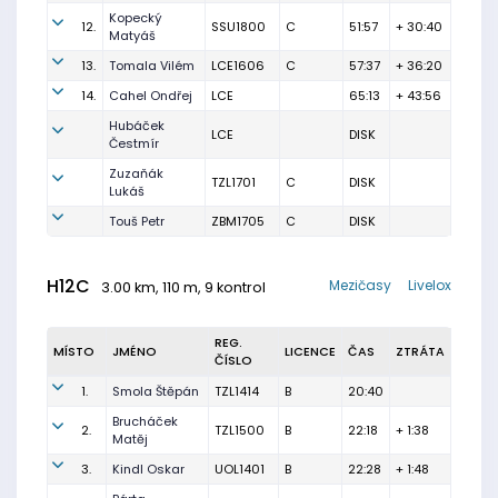
Kopecký
12.
SSU1800
C
51:57
+ 30:40
Matyáš
13.
Tomala Vilém
LCE1606
C
57:37
+ 36:20
14.
Cahel Ondřej
LCE
65:13
+ 43:56
Hubáček
LCE
DISK
Čestmír
Zuzaňák
TZL1701
C
DISK
Lukáš
Touš Petr
ZBM1705
C
DISK
H12C
Mezičasy
Livelox
3.00 km, 110 m, 9 kontrol
REG.
MÍSTO
JMÉNO
LICENCE
ČAS
ZTRÁTA
ČÍSLO
1.
Smola Štěpán
TZL1414
B
20:40
Brucháček
2.
TZL1500
B
22:18
+ 1:38
Matěj
3.
Kindl Oskar
UOL1401
B
22:28
+ 1:48