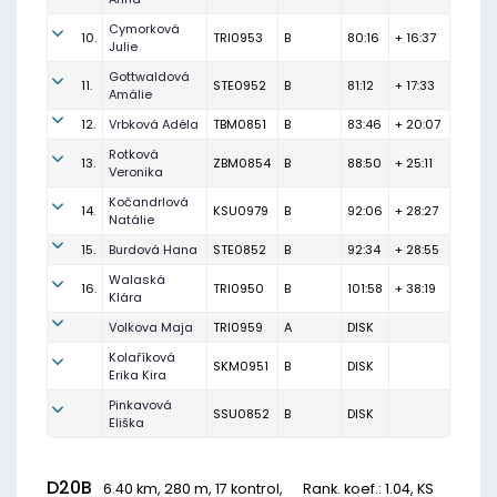
Cymorková
10.
TRI0953
B
80:16
+ 16:37
Julie
Gottwaldová
11.
STE0952
B
81:12
+ 17:33
Amálie
12.
Vrbková Adéla
TBM0851
B
83:46
+ 20:07
Rotková
13.
ZBM0854
B
88:50
+ 25:11
Veronika
Kočandrlová
14.
KSU0979
B
92:06
+ 28:27
Natálie
15.
Burdová Hana
STE0852
B
92:34
+ 28:55
Walaská
16.
TRI0950
B
101:58
+ 38:19
Klára
Volkova Maja
TRI0959
A
DISK
Kolaříková
SKM0951
B
DISK
Erika Kira
Pinkavová
SSU0852
B
DISK
Eliška
D20B
6.40 km, 280 m, 17 kontrol,
Rank. koef.
: 1.04, KS