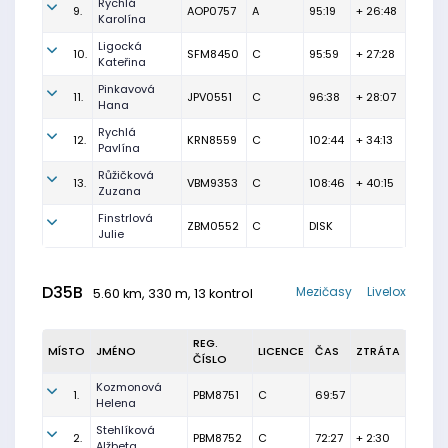
Rychlá
9.
AOP0757
A
95:19
+ 26:48
Karolína
Ligocká
10.
SFM8450
C
95:59
+ 27:28
Kateřina
Pinkavová
11.
JPV0551
C
96:38
+ 28:07
Hana
Rychlá
12.
KRN8559
C
102:44
+ 34:13
Pavlína
Růžičková
13.
VBM9353
C
108:46
+ 40:15
Zuzana
Finstrlová
ZBM0552
C
DISK
Julie
D35B
Mezičasy
Livelox
5.60 km, 330 m, 13 kontrol
REG.
MÍSTO
JMÉNO
LICENCE
ČAS
ZTRÁTA
ČÍSLO
Kozmonová
1.
PBM8751
C
69:57
Helena
Stehlíková
2.
PBM8752
C
72:27
+ 2:30
Alžbeta