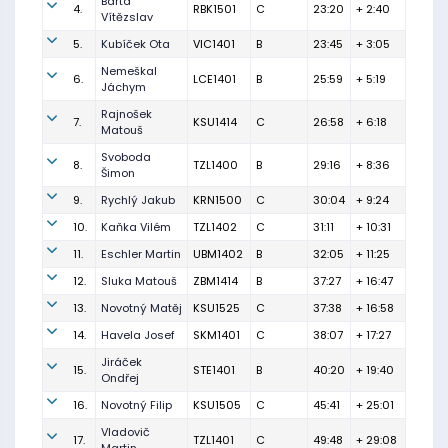
Bárta
4.
RBK1501
C
23:20
+ 2:40
Vítězslav
5.
Kubíček Ota
VIC1401
B
23:45
+ 3:05
Nemeškal
6.
LCE1401
B
25:59
+ 5:19
Jáchym
Rajnošek
7.
KSU1414
C
26:58
+ 6:18
Matouš
Svoboda
8.
TZL1400
B
29:16
+ 8:36
Šimon
9.
Rychlý Jakub
KRN1500
C
30:04
+ 9:24
10.
Kaňka Vilém
TZL1402
C
31:11
+ 10:31
11.
Eschler Martin
UBM1402
B
32:05
+ 11:25
12.
Sluka Matouš
ZBM1414
B
37:27
+ 16:47
13.
Novotný Matěj
KSU1525
C
37:38
+ 16:58
14.
Havela Josef
SKM1401
C
38:07
+ 17:27
Jiráček
15.
STE1401
B
40:20
+ 19:40
Ondřej
16.
Novotný Filip
KSU1505
C
45:41
+ 25:01
Vladovič
17.
TZL1401
C
49:48
+ 29:08