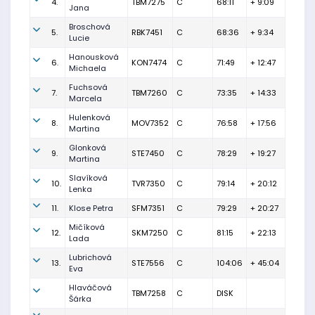
4.
TBM7275
C
68:11
+ 9:09
Jana
Broschová
5.
RBK7451
C
68:36
+ 9:34
Lucie
Hanousková
6.
KON7474
C
71:49
+ 12:47
Michaela
Fuchsová
7.
TBM7260
C
73:35
+ 14:33
Marcela
Hulenková
8.
MOV7352
C
76:58
+ 17:56
Martina
Glonková
9.
STE7450
C
78:29
+ 19:27
Martina
Slavíková
10.
TVR7350
C
79:14
+ 20:12
Lenka
11.
Klose Petra
SFM7351
C
79:29
+ 20:27
Mičíková
12.
SKM7250
C
81:15
+ 22:13
Lada
Lubrichová
13.
STE7556
C
104:06
+ 45:04
Eva
Hlaváčová
TBM7258
C
DISK
Šárka