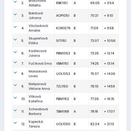
Broschová
2.
RBK1151
A
65:05
+ 3:54
Alžběta
Bokišová
3.
AOP1051
B
70:21
+ 9:10
Johana
Václavková
4.
KON1079
B
71:09
+ 9:58
Amálie
Skupieńová
5.
SIT1151
B
72:07
+ 10:56
Eliška
Kadlecová
6.
PBM1053
B
73:25
+ 12:14
Jolana
7.
Fučíková Ema
VBM1151
B
74:25
+ 13:14
Malasková
8.
UOL1053
B
75:37
+ 14:26
Linda
Nešporová
9.
TZL1150
B
76:10
+ 14:59
Viktorie Anna
Vítková
10.
PBM1152
B
77:26
+ 16:15
Kateřina
Schwabová
11.
TBM1188
A
78:18
+ 17:07
Barbora
Kopecká
12.
UOL1050
B
82:24
+ 21:13
Tereza