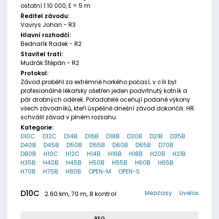
ostatní 1:10 000, E = 5 m
Ředitel závodu:
Vavrys Johan - R3
Hlavní rozhodčí:
Bednařík Radek - R2
Stavitel tratí:
Mudrák Štěpán - R2
Protokol:
Závod proběhl za extrémně horkého počasí; v cíli byl
profesionálně lékařsky ošetřen jeden podvrtnutý kotník a
pár drobných oděrek. Pořadatelé oceňují podané výkony
všech závodníků, kteří úspěšně dnešní závod dokončili. HR
schválil závod v plném rozsahu.
Kategorie:
D10C
D12C
D14B
D16B
D18B
D20B
D21B
D35B
D40B
D45B
D50B
D55B
D60B
D65B
D70B
D80B
H10C
H12C
H14B
H16B
H18B
H20B
H21B
H35B
H40B
H45B
H50B
H55B
H60B
H65B
H70B
H75B
H80B
OPEN-M
OPEN-S
D10C
Mezičasy
Livelox
2.60 km, 70 m, 8 kontrol
REG.