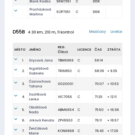
Blank Radka
SKM7351
C
DISK
Procházková
SOP7351
C
DISK
Martina
D55B
Mezičasy
Livelox
4.30 km, 210 m, 11 kontrol
REG.
MÍSTO
JMÉNO
LICENCE
ČAS
ZTRÁTA
ČÍSLO
1.
Grycová Jana
TBM6969
C
59:14
Argalášová
2.
TRI6850
C
68:39
+ 9:25
Gabriela
Časnochova
3.
0020001
70:07
+ 10:53
Tatiana
Sadílková
4.
VIC7055
C
71:25
+ 12:11
Lenka
Obrátilová
5.
ABM6654
C
75:50
+ 16:36
Naďa
6.
Jirková Renata
ZPV6553
C
76:11
+ 16:57
Ženčáková
7.
KON6868
C
76:43
+ 17:29
Marie