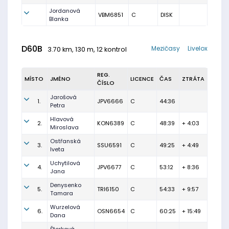
Jordanová
VBM6851
C
DISK
Blanka
D60B
Mezičasy
Livelox
3.70 km, 130 m, 12 kontrol
REG.
MÍSTO
JMÉNO
LICENCE
ČAS
ZTRÁTA
ČÍSLO
Jarošová
1.
JPV6666
C
44:36
Petra
Hlavová
2.
KON6389
C
48:39
+ 4:03
Miroslava
Ostřanská
3.
SSU6591
C
49:25
+ 4:49
Iveta
Uchytilová
4.
JPV6677
C
53:12
+ 8:36
Jana
Denysenko
5.
TRI6150
C
54:33
+ 9:57
Tamara
Wurzelová
6.
OSN6654
C
60:25
+ 15:49
Dana