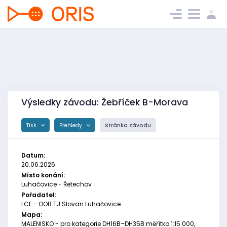
Výsledky závodu: Žebříček B-Morava
Tisk
Přehledy
Stránka závodu
Datum:
20.06.2026
Místo konání:
Luhačovice - Řetechov
Pořadatel:
LCE - OOB TJ Slovan Luhačovice
Mapa:
MALENISKO - pro kategorie DH16B–DH35B měřítko 1:15 000,