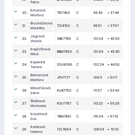
Petra
Krhutová
20.
TRI7450
C
95:43
+ 37:49
Martina
Brucháčková
21.
TZL8152
C
95:51
+ 37:57
Markéta
Jágrová
22.
SBK7789
C
101:24
+ 43:30
Vlasta
Krejčiříková
23.
BBM7850
C
101:34
+ 43:40
Nikol
Kopecká
24.
SSU8055
C
102:24
+ 44:30
Tereza
Balvanová
25.
JPV7777
C
109:11
+ 51:17
Martina
Mikulčíková
26.
KUB7750
C
111:37
+ 53:43
Irena
Štáblová
27.
KSU7787
C
113:23
+ 55:29
Michaela
Kroutilová
28.
TBM7861
C
115:04
+ 57:10
Eva
Kaňková
29.
TZL7654
C
128:04
+ 70:10
Helena