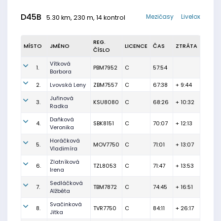
D45B
Mezičasy
Livelox
5.30 km, 230 m, 14 kontrol
REG.
MÍSTO
JMÉNO
LICENCE
ČAS
ZTRÁTA
ČÍSLO
Vítková
1.
PBM7952
C
57:54
Barbora
2.
Lvovská Leny
ZBM7557
C
67:38
+ 9:44
Juřinová
3.
KSU8080
C
68:26
+ 10:32
Radka
Daňková
4.
SBK8151
C
70:07
+ 12:13
Veronika
Horáčková
5.
MOV7750
C
71:01
+ 13:07
Vladimíra
Zlatníková
6.
TZL8053
C
71:47
+ 13:53
Irena
Sedláčková
7.
TBM7872
C
74:45
+ 16:51
Alžběta
Svačinková
8.
TVR7750
C
84:11
+ 26:17
Jitka