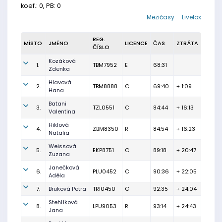
koef.: 0, PB: 0
Mezičasy
Livelox
REG.
MÍSTO
JMÉNO
LICENCE
ČAS
ZTRÁTA
ČÍSLO
Kozáková
1.
TBM7952
E
68:31
Zdenka
Hlavová
2.
TBM8888
C
69:40
+ 1:09
Hana
Batani
3.
TZL0551
C
84:44
+ 16:13
Valentina
Hiklová
4.
ZBM8350
R
84:54
+ 16:23
Natalia
Weissová
5.
EKP8751
C
89:18
+ 20:47
Zuzana
Janečková
6.
PLU0452
C
90:36
+ 22:05
Adéla
7.
Bruková Petra
TRI0450
C
92:35
+ 24:04
Stehlíková
8.
LPU9053
R
93:14
+ 24:43
Jana