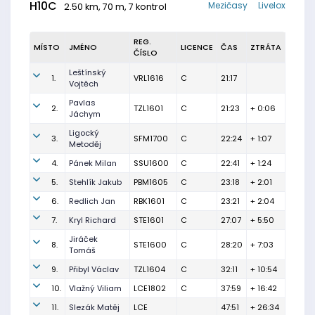
H10C
Mezičasy
Livelox
2.50 km, 70 m, 7 kontrol
REG.
MÍSTO
JMÉNO
LICENCE
ČAS
ZTRÁTA
ČÍSLO
Leštínský
1.
VRL1616
C
21:17
Vojtěch
Pavlas
2.
TZL1601
C
21:23
+ 0:06
Jáchym
Ligocký
3.
SFM1700
C
22:24
+ 1:07
Metoděj
4.
Pánek Milan
SSU1600
C
22:41
+ 1:24
5.
Stehlík Jakub
PBM1605
C
23:18
+ 2:01
6.
Redlich Jan
RBK1601
C
23:21
+ 2:04
7.
Kryl Richard
STE1601
C
27:07
+ 5:50
Jiráček
8.
STE1600
C
28:20
+ 7:03
Tomáš
9.
Přibyl Václav
TZL1604
C
32:11
+ 10:54
10.
Vlažný Viliam
LCE1802
C
37:59
+ 16:42
11.
Slezák Matěj
LCE
47:51
+ 26:34