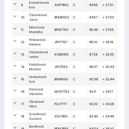
Kovalčíková
9.
AOP7852
C
84:55
+ 27:01
Eva
Červinková
10.
BFM8052
C
84:57
+ 27:03
Jana
Máchová
11.
BFM7753
C
85:49
+ 27:55
Markéta
Pinkavová
12.
JPV7767
C
86:10
+ 28:16
Helena
Václavková
13.
KON8155
C
87:29
+ 29:35
Lenka
Poláčková
14.
JPV7552
C
88:37
+ 30:43
Monika
Hrabalová
15.
BFM8051
C
90:38
+ 32:44
Eva
Pannová
16.
MOV7752
C
92:11
+ 34:17
Vendula
Otrubová
17.
PLU7777
C
92:22
+ 34:28
Věra
Szostková
18.
SSU7851
C
92:43
+ 34:49
Zuzana
Burešová
19.
BFM7855
C
94:04
+ 36:10