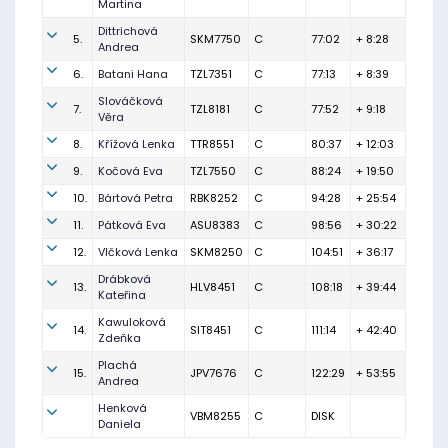
Martina
Dittrichová
5.
SKM7750
C
77:02
+ 8:28
Andrea
6.
Batani Hana
TZL7351
C
77:13
+ 8:39
Slováčková
7.
TZL8181
C
77:52
+ 9:18
Věra
8.
Křížová Lenka
TTR8551
C
80:37
+ 12:03
9.
Kočová Eva
TZL7550
C
88:24
+ 19:50
10.
Bártová Petra
RBK8252
C
94:28
+ 25:54
11.
Pátková Eva
ASU8383
C
98:56
+ 30:22
12.
Vlčková Lenka
SKM8250
C
104:51
+ 36:17
Drábková
13.
HLV8451
C
108:18
+ 39:44
Kateřina
Kawuloková
14.
SIT8451
C
111:14
+ 42:40
Zdeňka
Plachá
15.
JPV7676
C
122:29
+ 53:55
Andrea
Henková
VBM8255
C
DISK
Daniela