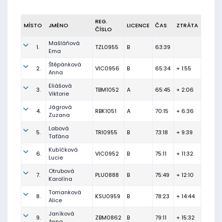
REG.
MÍSTO
JMÉNO
LICENCE
ČAS
ZTRÁTA
ČÍSLO
Mašláňová
1.
TZL0955
B
63:39
Ema
Štěpánková
2.
VIC0956
B
65:34
+ 1:55
Anna
Eliášová
3.
TBM1052
A
65:45
+ 2:06
Viktorie
Jágrová
4.
RBK1051
A
70:15
+ 6:36
Zuzana
Labová
5.
TRI0955
B
73:18
+ 9:39
Taťána
Kubíčková
6.
VIC0952
B
75:11
+ 11:32
Lucie
Otrubová
7.
PLU0888
B
75:49
+ 12:10
Karolína
Tomanková
8.
KSU0959
B
78:23
+ 14:44
Alice
Janíková
9.
ZBM0862
B
79:11
+ 15:32
Anna