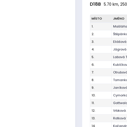
D18B
5.70 km, 250
MÍSTO
JMÉNO
1.
Mašláňo
2.
Štěpánk
3.
Eliášová 
4.
Jágrová
5.
Labová 
6.
Kubíčkov
7.
Otrubová
8.
Tomanko
9.
Janíkov
10.
Cymorko
11.
Gottwal
12.
Vrbková
13.
Rotková 
14.
Kočandrl