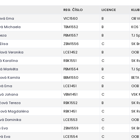
REG. ČÍSLO
LICENCE
KLUB
ová Ema
VIC1560
B
OB V
vá Michaela
TBM1552
B
KOS 
reza
PBM1557
B
TJ S
Elisa
ZBM1556
C
SK B
lová Veronika
LCE1452
B
OOB 
á Karolína
RBK1551
C
SK R
vá Markéta
PBM1554
B
TJ S
íková Kamila
BBM1550
C
BETA
vá Ema
LCE1451
B
OOB 
ová Johana
VBM1451
C
VSK 
čová Tereza
RBK1552
B
SK R
ová Magdaléna
RBK1451
C
SK R
vá Dominika
LCE1553
C
OOB 
 Eva
ZBM1559
C
SK B
vá Eva
LCE1554
C
OOB 