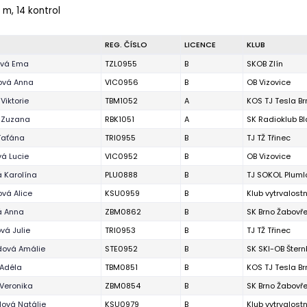
 m, 14 kontrol
REG. ČÍSLO
LICENCE
KLUB
vá Ema
TZL0955
B
SKOB Zlín
ová Anna
VIC0956
B
OB Vizovice
Viktorie
TBM1052
A
KOS TJ Tesla Br
 Zuzana
RBK1051
A
SK Radioklub B
Taťána
TRI0955
B
TJ TŽ Třinec
á Lucie
VIC0952
B
OB Vizovice
 Karolína
PLU0888
B
TJ SOKOL Pluml
vá Alice
KSU0959
B
Klub vytrvalost
á Anna
ZBM0862
B
SK Brno Žabovř
vá Julie
TRI0953
B
TJ TŽ Třinec
dová Amálie
STE0952
B
SK SKI-OB Štern
 Adéla
TBM0851
B
KOS TJ Tesla Br
Veronika
ZBM0854
B
SK Brno Žabovř
ová Natálie
KSU0979
B
Klub vytrvalost