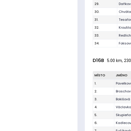
29.
Daňková
30.
Chvátal
31.
Tesařo
32.
Kroutil
33.
Redlich
34.
Foksov
D16B
5.00 km, 230
MÍSTO
JMÉNO
1.
Pavelkov
2.
Broschov
3.
Bokišová
4.
Václavko
5.
Skupieńo
6.
Kadlecov
7.
Fučíkov