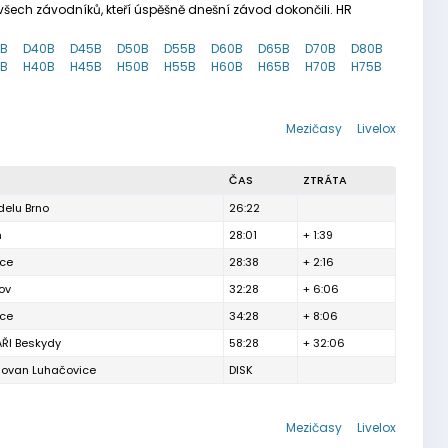
šech závodníků, kteří úspěšně dnešní závod dokončili. HR
5B
D40B
D45B
D50B
D55B
D60B
D65B
D70B
D80B
5B
H40B
H45B
H50B
H55B
H60B
H65B
H70B
H75B
Mezičasy
Livelox
ČAS
ZTRÁTA
elu Brno
26:22
n
28:01
+ 1:39
ice
28:38
+ 2:16
ov
32:28
+ 6:06
ice
34:28
+ 8:06
ŘI Beskydy
58:28
+ 32:06
lovan Luhačovice
DISK
Mezičasy
Livelox