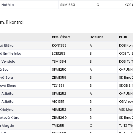
 Natálie
SKM1550
C
KOB 
m, 11 kontrol
REG. ČÍSLO
LICENCE
KLUB
á Eliška
KON1353
A
KOB Kon
 Emílie Inka
LCE1253
B
OOB TJ 
á Vendula
TBM1384
B
KOS TJ T
á Eva
SFM1250
A
O-RUNNA
ová Zora
ZBM1359
B
SK Brno
ová Elena
TZL1351
B
SKOB Zl
 Alžběta
SFM1252
A
O-RUNNA
 Alžběta
VIC1351
B
OB Vizov
Kristýna
VBM1252
B
VSK Men
pková Klára
ZBM1260
B
SK Brno
a Magda
TRI1255
C
TJ TŽ Tř