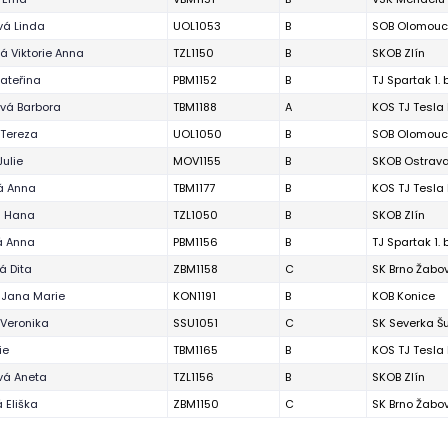
á Linda
UOL1053
B
SOB Olomouc
á Viktorie Anna
TZL1150
B
SKOB Zlín
Kateřina
PBM1152
B
TJ Spartak 1.
vá Barbora
TBM1188
A
KOS TJ Tesla 
Tereza
UOL1050
B
SOB Olomouc
Julie
MOV1155
B
SKOB Ostrav
á Anna
TBM1177
B
KOS TJ Tesla 
á Hana
TZL1050
B
SKOB Zlín
á Anna
PBM1156
B
TJ Spartak 1.
á Dita
ZBM1158
C
SK Brno Žabo
 Jana Marie
KON1191
B
KOB Konice
Veronika
SSU1051
C
SK Severka Š
ie
TBM1165
B
KOS TJ Tesla 
vá Aneta
TZL1156
B
SKOB Zlín
 Eliška
ZBM1150
C
SK Brno Žabo