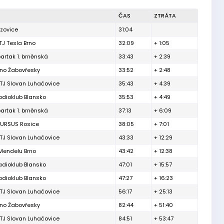
ČAS
ZTRÁTA
izovice
31:04
TJ Tesla Brno
32:09
+ 1:05
partak 1. brněnská
33:43
+ 2:39
rno Žabovřesky
33:52
+ 2:48
TJ Slovan Luhačovice
35:43
+ 4:39
adioklub Blansko
35:53
+ 4:49
partak 1. brněnská
37:13
+ 6:09
 URSUS Rosice
38:05
+ 7:01
TJ Slovan Luhačovice
43:33
+ 12:29
Mendelu Brno
43:42
+ 12:38
adioklub Blansko
47:01
+ 15:57
adioklub Blansko
47:27
+ 16:23
TJ Slovan Luhačovice
56:17
+ 25:13
rno Žabovřesky
82:44
+ 51:40
TJ Slovan Luhačovice
84:51
+ 53:47