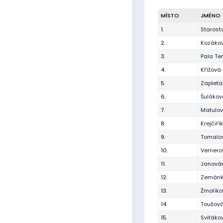
MÍSTO
JMÉNO
1.
Starost
2.
Kozáko
3.
Pala Te
4.
Křížová 
5.
Zapleta
6.
Šulákov
7.
Matulo
8.
Krejčiř
9.
Tomalo
10.
Verner
11.
Janová
12.
Zemánk
13.
Žmolíko
14.
Toušová
15.
Svitáko