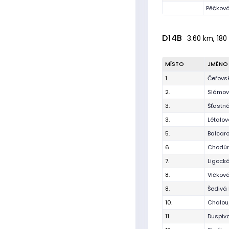
Pěčková
D14B
3.60 km, 180 
MÍSTO
JMÉNO
1.
Čeřovsk
2.
Slámová
3.
Šťastn
3.
Létalov
5.
Balcar
6.
Chodúr
7.
Ligocká
8.
Vlčková
8.
Šedivá 
10.
Chalou
11.
Duspiv