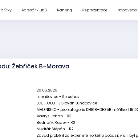
ebříčky
Adresář klubů
Ranking
Reprezentace
Nápověda
odu: Žebříček B-Morava
20.06.2026
Luhačovice - Řetechov
LCE - OOB TJ Slovan Luhačovice
MALENISKO - pro kategorie DH16B–DH35B měřítko 1:15 000
Vavrys Johan - R3
Bednařík Radek - R2
Mudrák Štěpán - R2
Závod proběhl za extrémně horkého počasí; v cíli byl p