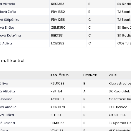
 Viktorie
RBK1353
B
SK Radi
ová Žofie
PBM1352
B
TJ Spart
vá Štěpánka
PBM1258
C
TJ Spart
ová Eliška
ZBM1350
C
SK Brno
ová Kateřina
RBK1351
C
SK Radi
á Adéla
LCE1252
C
OOB TJ 
 m, 11 kontrol
REG. ČÍSLO
LICENCE
KLUB
á Eva
KSU1099
B
Klub vytrvalo
á Alžběta
RBK1151
A
SK Radioklub
 Johana
AOP1051
B
Orientační B
vá Amálie
KON1079
B
KOB Konice
vá Eliška
SIT1151
B
OK SILESIA
á Jolana
PBM1053
B
TJ Spartak 1.
á Ema
VBM1151
B
VSK Mendelu 