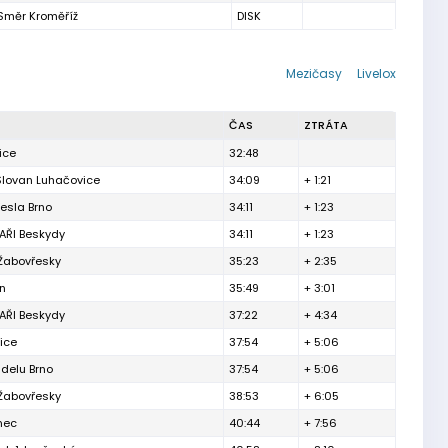
Směr Kroměříž
DISK
Mezičasy
Livelox
ČAS
ZTRÁTA
ice
32:48
Slovan Luhačovice
34:09
+ 1:21
esla Brno
34:11
+ 1:23
ŘI Beskydy
34:11
+ 1:23
 Žabovřesky
35:23
+ 2:35
ín
35:49
+ 3:01
ŘI Beskydy
37:22
+ 4:34
ice
37:54
+ 5:06
delu Brno
37:54
+ 5:06
 Žabovřesky
38:53
+ 6:05
inec
40:44
+ 7:56