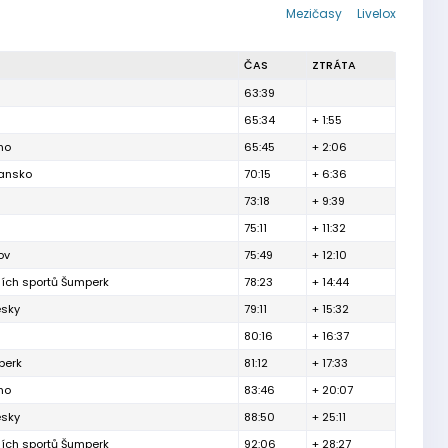
Mezičasy
Livelox
ČAS
ZTRÁTA
63:39
65:34
+ 1:55
no
65:45
+ 2:06
lansko
70:15
+ 6:36
73:18
+ 9:39
75:11
+ 11:32
ov
75:49
+ 12:10
ních sportů Šumperk
78:23
+ 14:44
esky
79:11
+ 15:32
80:16
+ 16:37
berk
81:12
+ 17:33
no
83:46
+ 20:07
esky
88:50
+ 25:11
ních sportů Šumperk
92:06
+ 28:27