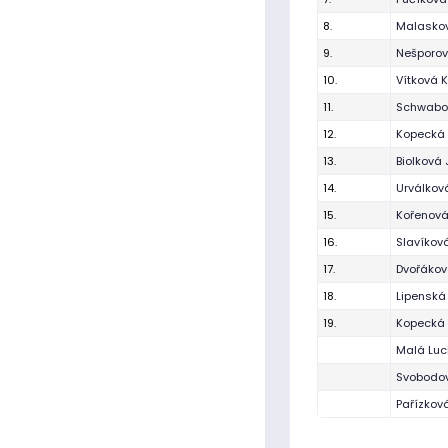
8.
Malaskov
9.
Nešporov
10.
Vítková 
11.
Schwabo
12.
Kopecká 
13.
Biolková 
14.
Urválkov
15.
Kořenov
16.
Slavíkov
17.
Dvořákov
18.
Lipenská
19.
Kopecká 
Malá Luc
Svobodo
Pařízková