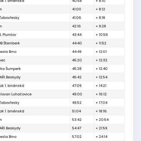
ak 1. brněnská
40:58
+ 8:10
ín
41:00
+ 8:12
 Žabovřesky
41:06
+ 8:18
ín
42:16
+ 9:28
L Plumlov
43:44
+ 10:56
B Šternberk
44:40
+ 11:52
esla Brno
44:49
+ 12:01
inec
45:20
+ 12:32
rka Šumperk
45:28
+ 12:40
ŘI Beskydy
45:42
+ 12:54
ak 1. brněnská
47:09
+ 14:21
Slovan Luhačovice
49:00
+ 16:12
 Žabovřesky
49:52
+ 17:04
ak 1. brněnská
51:04
+ 18:16
ín
53:42
+ 20:54
ŘI Beskydy
54:47
+ 21:59
esla Brno
57:02
+ 24:14