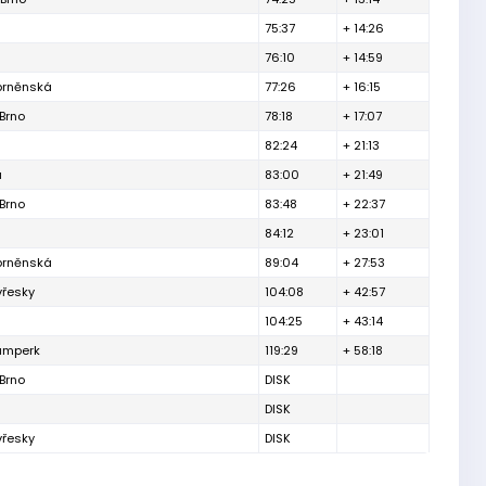
75:37
+ 14:26
76:10
+ 14:59
 brněnská
77:26
+ 16:15
Brno
78:18
+ 17:07
82:24
+ 21:13
a
83:00
+ 21:49
Brno
83:48
+ 22:37
84:12
+ 23:01
 brněnská
89:04
+ 27:53
vřesky
104:08
+ 42:57
104:25
+ 43:14
umperk
119:29
+ 58:18
Brno
DISK
DISK
vřesky
DISK