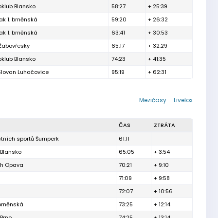
oklub Blansko
58:27
+ 25:39
ak 1. brněnská
59:20
+ 26:32
ak 1. brněnská
63:41
+ 30:53
 Žabovřesky
65:17
+ 32:29
oklub Blansko
74:23
+ 41:35
Slovan Luhačovice
95:19
+ 62:31
Mezičasy
Livelox
ČAS
ZTRÁTA
stních sportů Šumperk
61:11
 Blansko
65:05
+ 3:54
ěh Opava
70:21
+ 9:10
71:09
+ 9:58
72:07
+ 10:56
 brněnská
73:25
+ 12:14
Brno
74:25
+ 13:14