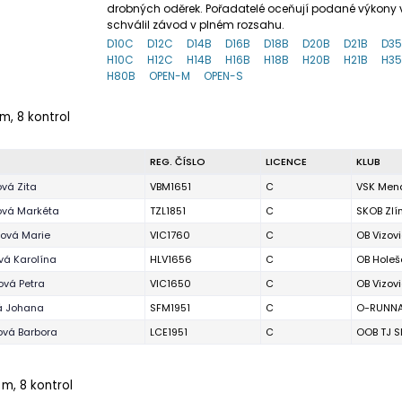
drobných oděrek. Pořadatelé oceňují podané výkony v
schválil závod v plném rozsahu.
D10C
D12C
D14B
D16B
D18B
D20B
D21B
D3
H10C
H12C
H14B
H16B
H18B
H20B
H21B
H3
H80B
OPEN-M
OPEN-S
m, 8 kontrol
REG. ČÍSLO
LICENCE
KLUB
vá Zita
VBM1651
C
VSK Mend
ová Markéta
TZL1851
C
SKOB Zlí
tová Marie
VIC1760
C
OB Vizov
vá Karolína
HLV1656
C
OB Holeš
ová Petra
VIC1650
C
OB Vizov
á Johana
SFM1951
C
O-RUNNA
ová Barbora
LCE1951
C
OOB TJ S
 m, 8 kontrol