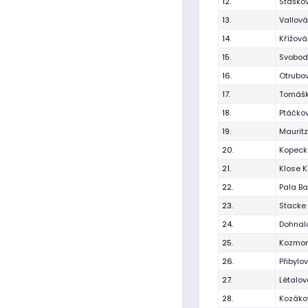
12.
Staško
13.
Vallová
14.
Křížov
15.
Svobod
16.
Otrubo
17.
Tomášk
18.
Ptáčkov
19.
Maurit
20.
Kopecká
21.
Klose K
22.
Pala Ba
23.
Stacke 
24.
Dohnalo
25.
Kozmon
26.
Přibylo
27.
Létalo
28.
Kozáko