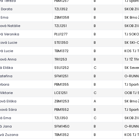
vá Tereza
PBM1257
B
TJ Spart
 Dorota
TZL1352
B
SKOB Zl
á Ema
ZBM1358
B
SK Brno
ová Natálie
TZL1251
B
SKOB Zl
vá Veronika
PLU1277
B
TJ SOKO
ová Lucie
STE1350
B
SK SKI-O
á Lucie
TBM1372
B
KOS TJ T
zová Anna
TRI1253
B
TJ TŽ Tř
 Eliška
SSU1252
C
SK Seve
ateřina
SFM1251
B
O-RUNNA
rbora
PBM1355
B
TJ Spart
Viktorie
LCE1251
C
OOB TJ 
vá Eliška
ZBM1253
A
SK Brno
ová Sára
PBM1552
B
TJ Spart
vá Ema
TZL1350
C
SKOB Zl
vá Jana
SFM1450
B
O-RUNNA
vá Zuzana
TBM1352
B
KOS TJ T