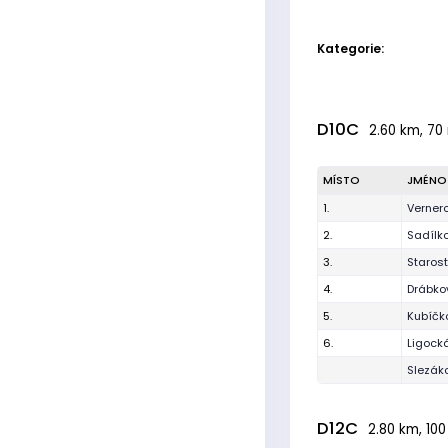
Kategorie:
D10C
2.60 km, 70 
MÍSTO
JMÉNO
1.
Vernero
2.
Sadílk
3.
Staros
4.
Drábko
5.
Kubíčk
6.
Ligock
Slezák
D12C
2.80 km, 100