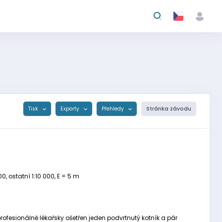
Tisk
Exporty
Přehledy
Stránka závodu
, ostatní 1:10 000, E = 5 m
rofesionálně lékařsky ošetřen jeden podvrtnutý kotník a pár