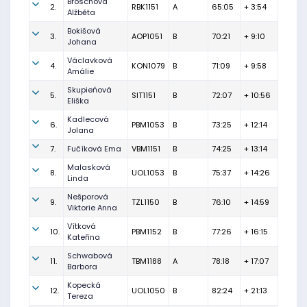
Broschová
2.
RBK1151
A
65:05
+ 3:54
Alžběta
Bokišová
3.
AOP1051
B
70:21
+ 9:10
Johana
Václavková
4.
KON1079
B
71:09
+ 9:58
Amálie
Skupieńová
5.
SIT1151
B
72:07
+ 10:56
Eliška
Kadlecová
6.
PBM1053
B
73:25
+ 12:14
Jolana
7.
Fučíková Ema
VBM1151
B
74:25
+ 13:14
Malasková
8.
UOL1053
B
75:37
+ 14:26
Linda
Nešporová
9.
TZL1150
B
76:10
+ 14:59
Viktorie Anna
Vítková
10.
PBM1152
B
77:26
+ 16:15
Kateřina
Schwabová
11.
TBM1188
A
78:18
+ 17:07
Barbora
Kopecká
12.
UOL1050
B
82:24
+ 21:13
Tereza