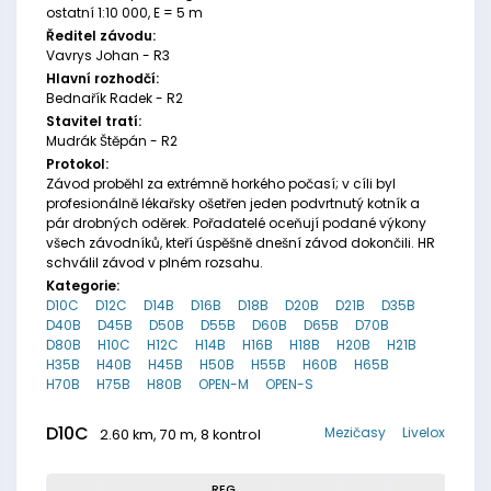
ostatní 1:10 000, E = 5 m
Ředitel závodu:
Vavrys Johan - R3
Hlavní rozhodčí:
Bednařík Radek - R2
Stavitel tratí:
Mudrák Štěpán - R2
Protokol:
Závod proběhl za extrémně horkého počasí; v cíli byl
profesionálně lékařsky ošetřen jeden podvrtnutý kotník a
pár drobných oděrek. Pořadatelé oceňují podané výkony
všech závodníků, kteří úspěšně dnešní závod dokončili. HR
schválil závod v plném rozsahu.
Kategorie:
D10C
D12C
D14B
D16B
D18B
D20B
D21B
D35B
D40B
D45B
D50B
D55B
D60B
D65B
D70B
D80B
H10C
H12C
H14B
H16B
H18B
H20B
H21B
H35B
H40B
H45B
H50B
H55B
H60B
H65B
H70B
H75B
H80B
OPEN-M
OPEN-S
D10C
Mezičasy
Livelox
2.60 km, 70 m, 8 kontrol
REG.