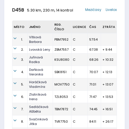
D45B
Mezičasy
Livelox
5.30 km, 230 m, 14 kontrol
REG.
MÍSTO
JMÉNO
LICENCE
ČAS
ZTRÁTA
ČÍSLO
Vítková
1.
PBM7952
C
57:54
Barbora
2.
Lvovská Leny
ZBM7557
C
67:38
+ 9:44
Juřinová
3.
KSU8080
C
68:26
+ 10:32
Radka
Daňková
4.
SBK8151
C
70:07
+ 12:13
Veronika
Horáčková
5.
MOV7750
C
71:01
+ 13:07
Vladimíra
Zlatníková
6.
TZL8053
C
71:47
+ 13:53
Irena
Sedláčková
7.
TBM7872
C
74:45
+ 16:51
Alžběta
Svačinková
8.
TVR7750
C
84:11
+ 26:17
Jitka