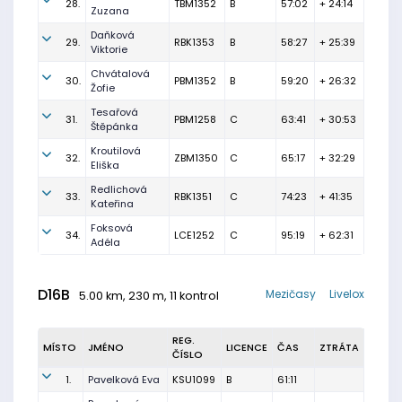
28.
TBM1352
B
57:02
+ 24:14
Zuzana
Daňková
29.
RBK1353
B
58:27
+ 25:39
Viktorie
Chvátalová
30.
PBM1352
B
59:20
+ 26:32
Žofie
Tesařová
31.
PBM1258
C
63:41
+ 30:53
Štěpánka
Kroutilová
32.
ZBM1350
C
65:17
+ 32:29
Eliška
Redlichová
33.
RBK1351
C
74:23
+ 41:35
Kateřina
Foksová
34.
LCE1252
C
95:19
+ 62:31
Adéla
D16B
Mezičasy
Livelox
5.00 km, 230 m, 11 kontrol
REG.
MÍSTO
JMÉNO
LICENCE
ČAS
ZTRÁTA
ČÍSLO
1.
Pavelková Eva
KSU1099
B
61:11