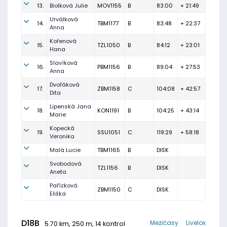
13.
Biolková Julie
MOV1155
B
83:00
+ 21:49
Urválková
14.
TBM1177
B
83:48
+ 22:37
Anna
Kořenová
15.
TZL1050
B
84:12
+ 23:01
Hana
Slavíková
16.
PBM1156
B
89:04
+ 27:53
Anna
Dvořáková
17.
ZBM1158
C
104:08
+ 42:57
Dita
Lipenská Jana
18.
KON1191
B
104:25
+ 43:14
Marie
Kopecká
19.
SSU1051
C
119:29
+ 58:18
Veronika
Malá Lucie
TBM1165
B
DISK
Svobodová
TZL1156
B
DISK
Aneta
Pařízková
ZBM1150
C
DISK
Eliška
D18B
Mezičasy
Livelox
5.70 km, 250 m, 14 kontrol