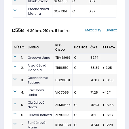
Blank Radka
SKM7351
C
DISK
Procházková
SOP7351
C
DISK
Martina
D55B
Mezičasy
Livelox
4.30 km, 210 m, 11 kontrol
REG.
MÍSTO
JMÉNO
LICENCE
ČAS
ZTRÁTA
ČÍSLO
1.
Grycová Jana
TBM6969
C
59:14
Argalášová
2.
TRI6850
C
68:39
+ 9:25
Gabriela
Časnochova
3.
0020001
70:07
+ 10:53
Tatiana
Sadílková
4.
VIC7055
C
71:25
+ 12:11
Lenka
Obrátilová
5.
ABM6654
C
75:50
+ 16:36
Naďa
6.
Jirková Renata
ZPV6553
C
76:11
+ 16:57
Ženčáková
7.
KON6868
C
76:43
+ 17:29
Marie