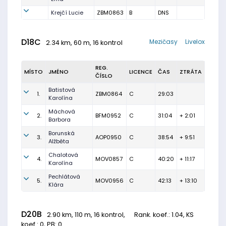
Krejčí Lucie
ZBM0863
B
DNS
D18C
Mezičasy
Livelox
2.34 km, 60 m, 16 kontrol
REG.
MÍSTO
JMÉNO
LICENCE
ČAS
ZTRÁTA
ČÍSLO
Batistová
1.
ZBM0864
C
29:03
Karolína
Máchová
2.
BFM0952
C
31:04
+ 2:01
Barbora
Borunská
3.
AOP0950
C
38:54
+ 9:51
Alžběta
Chalotová
4.
MOV0857
C
40:20
+ 11:17
Karolína
Pechlátová
5.
MOV0956
C
42:13
+ 13:10
Klára
D20B
2.90 km, 110 m, 16 kontrol,
Rank. koef.
: 1.04, KS
koef.: 0, PB: 0