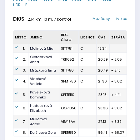
HDR
P
D10S
Mezičasy
Livelox
2.14 km, 10 m, 7 kontrol
REG.
MÍSTO
JMÉNO
LICENCE
ČAS
ZTRÁTA
ČÍSLO
1.
Molinová Mia
SIT1751
C
18:34
Gieraczková
2.
TRI1652
C
20:39
+ 2:05
Anna
3.
Mrázková Ema
SIT1750
C
20:49
+ 2:15
Vlachová
4.
SFM1750
C
21:36
+ 3:02
Valérie
Paveleková
5.
SPE1BB0
23:15
+ 4:41
Dominika
Hudeczková
6.
OOP1850
C
23:36
+ 5:02
Elizabeth
Müllerová
7.
VBA18AA
27:13
+ 8:39
Adela
8.
Doršicová Zora
SPE5550
86:41
+ 68:07