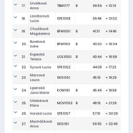
Urválková
17.
TBM1177
B
36:59
+ 10:13
Anna
Lanátorová
18.
SPE1058
39:48
+ 13:02
Lucia
Chudíková
19.
BFM1051
B
41:31
+ 14:45
Magdalena
Burešová
20.
BFM1153
B
43:20
+ 16:34
Sofie
Kopecká
21.
UOL1050
B
43:44
+ 16:58
Tereza
22.
Syrová Lucia
SPE1052
44:08
+ 17:22
Marcová
23.
SKS1051
45:15
+ 18:29
Laura
Lipenská
24.
KON1191
B
45:44
+ 18:58
Jana Marie
Urbánková
25.
MOV1053
B
48:15
+ 21:29
Klára
26.
Horská Lucia
SPE1057
57:15
+ 30:29
Macháčková
27.
SKS1151
59:35
+ 32:49
Anna