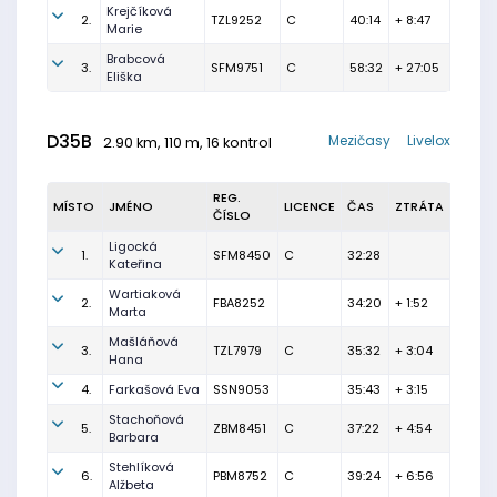
Krejčíková
2.
TZL9252
C
40:14
+ 8:47
Marie
Brabcová
3.
SFM9751
C
58:32
+ 27:05
Eliška
D35B
Mezičasy
Livelox
2.90 km, 110 m, 16 kontrol
REG.
MÍSTO
JMÉNO
LICENCE
ČAS
ZTRÁTA
ČÍSLO
Ligocká
1.
SFM8450
C
32:28
Kateřina
Wartiaková
2.
FBA8252
34:20
+ 1:52
Marta
Mašláňová
3.
TZL7979
C
35:32
+ 3:04
Hana
4.
Farkašová Eva
SSN9053
35:43
+ 3:15
Stachoňová
5.
ZBM8451
C
37:22
+ 4:54
Barbara
Stehlíková
6.
PBM8752
C
39:24
+ 6:56
Alžbeta