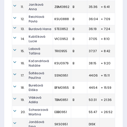
Janíková
11.
ZBM0862
B
35:36
+ 6:41
Anna
Reichlová
12.
KSU0888
B
36:04
+ 7:09
Pavla
13.
Burdová Hana
STE0852
B
36:19
+ 7:24
Kubíčková
14.
VIC0952
B
37:05
+ 8:10
Lucie
Labová
15.
TRI0955
B
37:37
+ 8:42
Taťána
Kočandrlová
16.
KSU0979
B
38:15
+ 9:20
Natálie
Šoltésová
17.
SSN0951
44:06
+ 15:11
Paulína
Burešová
18.
BFM0955
B
44:54
+ 15:59
Eliška
Vrbková
19.
TBM0851
B
50:31
+ 21:36
Adéla
Schwarzová
20.
EBB0951
55:47
+ 26:52
Martina
Jonášová
SKS0951
DISK
Ema