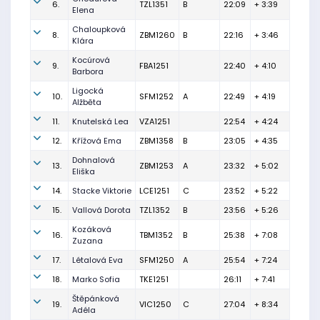
6.
TZL1351
B
22:09
+ 3:39
Elena
Chaloupková
8.
ZBM1260
B
22:16
+ 3:46
Klára
Kocúrová
9.
FBA1251
22:40
+ 4:10
Barbora
Ligocká
10.
SFM1252
A
22:49
+ 4:19
Alžběta
11.
Knutelská Lea
VZA1251
22:54
+ 4:24
12.
Křížová Ema
ZBM1358
B
23:05
+ 4:35
Dohnalová
13.
ZBM1253
A
23:32
+ 5:02
Eliška
14.
Stacke Viktorie
LCE1251
C
23:52
+ 5:22
15.
Vallová Dorota
TZL1352
B
23:56
+ 5:26
Kozáková
16.
TBM1352
B
25:38
+ 7:08
Zuzana
17.
Létalová Eva
SFM1250
A
25:54
+ 7:24
18.
Marko Sofia
TKE1251
26:11
+ 7:41
Štěpánková
19.
VIC1250
C
27:04
+ 8:34
Adéla