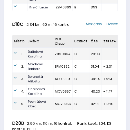
Krejčí Lucie
ZBM0863
B
DNS
D18C
Mezičasy
Livelox
2.34 km, 60 m, 16 kontrol
REG.
MÍSTO
JMÉNO
LICENCE
ČAS
ZTRÁTA
ČÍSLO
Batistová
1.
ZBM0864
C
29:03
Karolína
Máchová
2.
BFM0952
C
31:04
+ 2:01
Barbora
Borunská
3.
AOP0950
C
38:54
+ 9:51
Alžběta
Chalotová
4.
MOV0857
C
40:20
+ 11:17
Karolína
Pechlátová
5.
MOV0956
C
42:13
+ 13:10
Klára
D20B
2.90 km, 110 m, 16 kontrol,
Rank. koef.
: 1.04, KS
koef.: 0, PB: 0