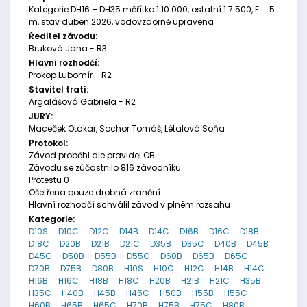
Kategorie DH16 – DH35 měřítko 1:10 000, ostatní 1:7 500, E = 5
m, stav duben 2026, vodovzdorně upravena
Ředitel závodu:
Bruková Jana - R3
Hlavní rozhodčí:
Prokop Lubomír - R2
Stavitel tratí:
Argalášová Gabriela - R2
JURY:
Maceček Otakar, Sochor Tomáš, Létalová Soňa
Protokol:
Závod proběhl dle pravidel OB.
Závodu se zúčastnilo 816 závodníku.
Protestu 0
Ošetřena pouze drobná zranění.
Hlavní rozhodčí schválil závod v plném rozsahu
Kategorie:
D10S
D10C
D12C
D14B
D14C
D16B
D16C
D18B
D18C
D20B
D21B
D21C
D35B
D35C
D40B
D45B
D45C
D50B
D55B
D55C
D60B
D65B
D65C
D70B
D75B
D80B
H10S
H10C
H12C
H14B
H14C
H16B
H16C
H18B
H18C
H20B
H21B
H21C
H35B
H35C
H40B
H45B
H45C
H50B
H55B
H55C
H60B
H65B
H65C
H70B
H75B
H75C
H80B