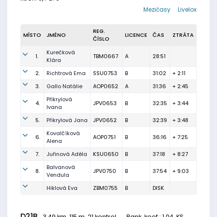
Mezičasy
Livelox
REG.
MÍSTO
JMÉNO
LICENCE
ČAS
ZTRÁTA
ČÍSLO
Kurečková
1.
TBM0667
A
28:51
Klára
2.
Richtrová Ema
SSU0753
B
31:02
+ 2:11
3.
Gallo Natálie
AOP0652
A
31:36
+ 2:45
Přikrylová
4.
JPV0653
B
32:35
+ 3:44
Ivana
5.
Přikrylová Jana
JPV0652
B
32:39
+ 3:48
Kovalčíková
6.
AOP0751
B
36:16
+ 7:25
Alena
7.
Juřinová Adéla
KSU0650
B
37:18
+ 8:27
Balvanová
8.
JPV0750
B
37:54
+ 9:03
Vendula
Hiklová Eva
ZBM0755
B
DISK
D21B
3.49 km, 115 m, 21 kontrol,
Rank. koef.
: 1.04, KS