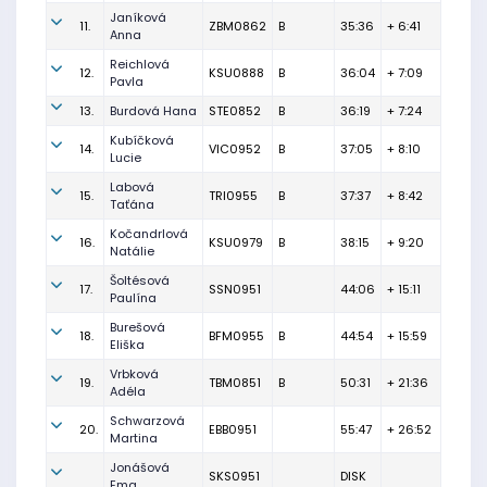
Janíková
11.
ZBM0862
B
35:36
+ 6:41
Anna
Reichlová
12.
KSU0888
B
36:04
+ 7:09
Pavla
13.
Burdová Hana
STE0852
B
36:19
+ 7:24
Kubíčková
14.
VIC0952
B
37:05
+ 8:10
Lucie
Labová
15.
TRI0955
B
37:37
+ 8:42
Taťána
Kočandrlová
16.
KSU0979
B
38:15
+ 9:20
Natálie
Šoltésová
17.
SSN0951
44:06
+ 15:11
Paulína
Burešová
18.
BFM0955
B
44:54
+ 15:59
Eliška
Vrbková
19.
TBM0851
B
50:31
+ 21:36
Adéla
Schwarzová
20.
EBB0951
55:47
+ 26:52
Martina
Jonášová
SKS0951
DISK
Ema