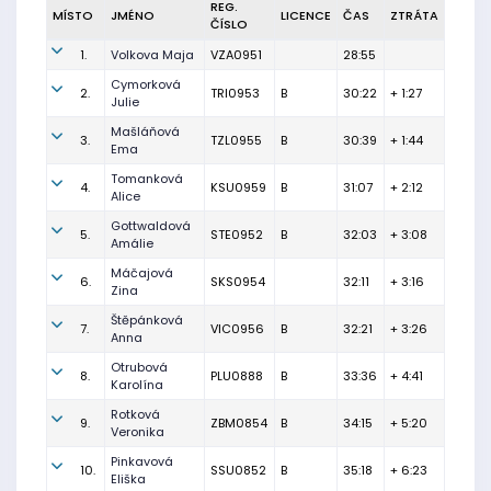
REG.
MÍSTO
JMÉNO
LICENCE
ČAS
ZTRÁTA
ČÍSLO
1.
Volkova Maja
VZA0951
28:55
Cymorková
2.
TRI0953
B
30:22
+ 1:27
Julie
Mašláňová
3.
TZL0955
B
30:39
+ 1:44
Ema
Tomanková
4.
KSU0959
B
31:07
+ 2:12
Alice
Gottwaldová
5.
STE0952
B
32:03
+ 3:08
Amálie
Máčajová
6.
SKS0954
32:11
+ 3:16
Zina
Štěpánková
7.
VIC0956
B
32:21
+ 3:26
Anna
Otrubová
8.
PLU0888
B
33:36
+ 4:41
Karolína
Rotková
9.
ZBM0854
B
34:15
+ 5:20
Veronika
Pinkavová
10.
SSU0852
B
35:18
+ 6:23
Eliška