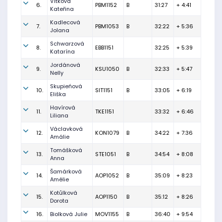
Vítková
6.
PBM1152
B
31:27
+ 4:41
Kateřina
Kadlecová
7.
PBM1053
B
32:22
+ 5:36
Jolana
Schwarzová
8.
EBB1151
32:25
+ 5:39
Katarína
Jordánová
9.
KSU1050
B
32:33
+ 5:47
Nelly
Skupieńová
10.
SIT1151
B
33:05
+ 6:19
Eliška
Havírová
11.
TKE1151
33:32
+ 6:46
Liliana
Václavková
12.
KON1079
B
34:22
+ 7:36
Amálie
Tomášková
13.
STE1051
B
34:54
+ 8:08
Anna
Šamárková
14.
AOP1052
B
35:09
+ 8:23
Amélie
Kotůlková
15.
AOP1150
B
35:12
+ 8:26
Dorota
16.
Biolková Julie
MOV1155
B
36:40
+ 9:54