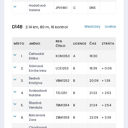
Hodačová
JPV1461
C
DNS
Valerie
D14B
Mezičasy
Livelox
2.14 km, 80 m, 16 kontrol
REG.
MÍSTO
JMÉNO
LICENCE
ČAS
ZTRÁTA
ČÍSLO
Čeřovská
1.
KON1353
A
18:30
Eliška
Slámová
2.
LCE1253
B
18:39
+ 0:09
Emílie Inka
Šedivá
3.
VBM1252
B
20:09
+ 1:39
Kristýna
Svobodová
4.
TZL1251
B
21:23
+ 2:53
Natálie
Šťastná
5.
TBM1384
B
21:24
+ 2:54
Vendula
Balcarová
6.
ZBM1359
B
22:09
+ 3:39
Zora
Chodúrová