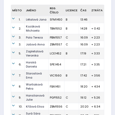
REG.
MÍSTO
JMÉNO
LICENCE
ČAS
ZTRÁTA
ČÍSLO
1.
Létalová Jana
SFM1450
B
13:46
Kozáková
2.
TBM1552
B
14:28
+ 0:42
Michaela
3.
Pala Tereza
PBM1557
C
16:09
+ 2:23
3.
Jašová Anna
ZBM1557
C
16:09
+ 2:23
Zapletalová
5.
LCE1452
B
17:19
+ 3:33
Veronika
Horská
6.
SPE1454
17:21
+ 3:35
Daniela
Starostová
7.
VIC1560
B
17:42
+ 3:56
Ema
Wartiaková
8.
FBA1451
18:20
+ 4:34
Petra
Hanslianová
9.
PGP1552
C
19:12
+ 5:26
Julie
10.
Křížová Elisa
ZBM1556
C
20:20
+ 6:34
Surá Sára