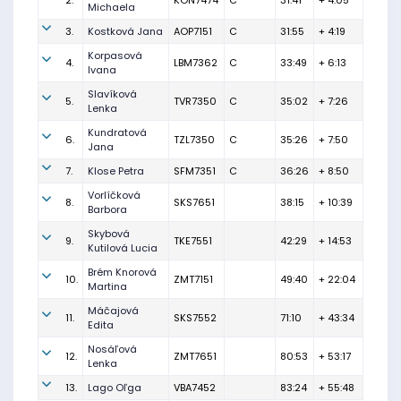
2.
KON7474
C
31:41
+ 4:05
Michaela
3.
Kostková Jana
AOP7151
C
31:55
+ 4:19
Korpasová
4.
LBM7362
C
33:49
+ 6:13
Ivana
Slavíková
5.
TVR7350
C
35:02
+ 7:26
Lenka
Kundratová
6.
TZL7350
C
35:26
+ 7:50
Jana
7.
Klose Petra
SFM7351
C
36:26
+ 8:50
Vorlíčková
8.
SKS7651
38:15
+ 10:39
Barbora
Skybová
9.
TKE7551
42:29
+ 14:53
Kutilová Lucia
Brém Knorová
10.
ZMT7151
49:40
+ 22:04
Martina
Máčajová
11.
SKS7552
71:10
+ 43:34
Edita
Nosáľová
12.
ZMT7651
80:53
+ 53:17
Lenka
13.
Lago Oľga
VBA7452
83:24
+ 55:48