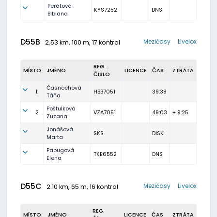
Perátová
KYS7252
DNS
Bibiana
D55B
Mezičasy
Livelox
2.53 km, 100 m, 17 kontrol
REG.
MÍSTO
JMÉNO
LICENCE
ČAS
ZTRÁTA
ČÍSLO
Časnochová
1.
HBB7051
39:38
Táňa
Poštulková
2.
VZA7051
49:03
+ 9:25
Zuzana
Jonášová
SKS
DISK
Marta
Papugová
TKE6552
DNS
Elena
D55C
Mezičasy
Livelox
2.10 km, 65 m, 16 kontrol
REG.
MÍSTO
JMÉNO
LICENCE
ČAS
ZTRÁTA