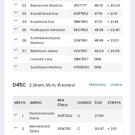
22.
Balvanová Martina
JPV7777
46:12
+ 20:24
23.
Kovalčíková Eva
AOP7852
47:19
+ 21:31
24.
Kroutilová Eva
TBM7861
47:31
+ 21:43
25.
Prutkayová Veronika
SKS7852
48:28
+ 22:40
Szentkeresztyová
26.
SSN7951
48:49
+ 23:01
Martina
27.
Bálintova Janka
VZA7951
49:24
+ 23:36
Lvovská Leny
ZBM7557
DISK
Sadílková Martina
OTK8050
DISK
D45C
Mezičasy
Livelox
2.26 km, 55 m, 15 kontrol
REG.
MÍSTO
JMÉNO
LICENCE
ČAS
ZTRÁTA
ČÍSLO
Pachmannová
1.
AOP7252
C
27:56
Hana
Bernatíková
2.
SFM7151
C
30:47
+ 2:51
Šárka