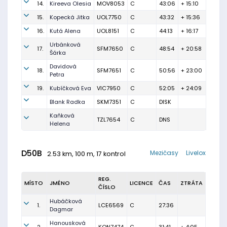
14.
Kireeva Olesia
MOV8053
C
43:06
+ 15:10
15.
Kopecká Jitka
UOL7750
C
43:32
+ 15:36
16.
Kutá Alena
UOL8151
C
44:13
+ 16:17
Urbánková
17.
SFM7650
C
48:54
+ 20:58
Šárka
Davidová
18.
SFM7651
C
50:56
+ 23:00
Petra
19.
Kubíčková Eva
VIC7950
C
52:05
+ 24:09
Blank Radka
SKM7351
C
DISK
Kaňková
TZL7654
C
DNS
Helena
D50B
Mezičasy
Livelox
2.53 km, 100 m, 17 kontrol
REG.
MÍSTO
JMÉNO
LICENCE
ČAS
ZTRÁTA
ČÍSLO
Hubáčková
1.
LCE6569
C
27:36
Dagmar
Hanousková