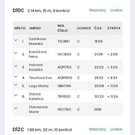
D10C
Mezičasy
Livelox
2.14 km, 15 m, 8 kontrol
REG.
MÍSTO
JMÉNO
LICENCE
ČAS
ZTRÁTA
ČÍSLO
Sadílková
1.
TZL1851
C
18:59
Markéta
Kubíčková
2.
VIC1650
C
21:08
+ 2:09
Petra
Holcová
3.
AOP1753
C
22:02
+ 3:03
Rozárka
4.
Tesařová Eva
AOP1650
C
28:32
+ 9:33
5.
Lago Marta
VBA17AA
30:08
+ 11:09
Sližová
6.
TRI1650
C
30:23
+ 11:24
Kateřina
Starostová
VIC1760
C
DISK
Marie
D12C
Mezičasy
Livelox
1.96 km, 20 m, 10 kontrol