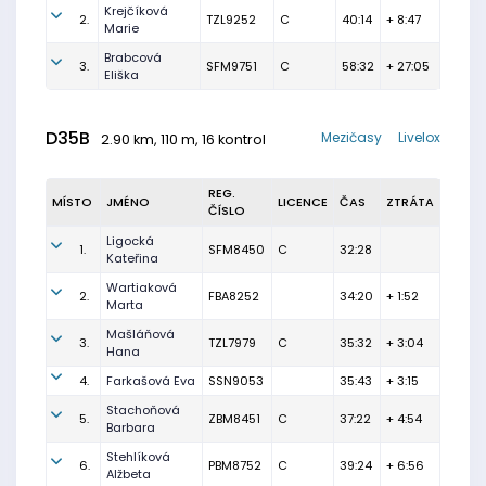
Krejčíková
2.
TZL9252
C
40:14
+ 8:47
Marie
Brabcová
3.
SFM9751
C
58:32
+ 27:05
Eliška
D35B
Mezičasy
Livelox
2.90 km, 110 m, 16 kontrol
REG.
MÍSTO
JMÉNO
LICENCE
ČAS
ZTRÁTA
ČÍSLO
Ligocká
1.
SFM8450
C
32:28
Kateřina
Wartiaková
2.
FBA8252
34:20
+ 1:52
Marta
Mašláňová
3.
TZL7979
C
35:32
+ 3:04
Hana
4.
Farkašová Eva
SSN9053
35:43
+ 3:15
Stachoňová
5.
ZBM8451
C
37:22
+ 4:54
Barbara
Stehlíková
6.
PBM8752
C
39:24
+ 6:56
Alžbeta