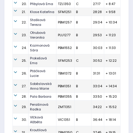
20.
Přibylová Ema
TZL1350
C
27:17
+ 8:47
21.
Klose Kateřina
SFM1251
B
28:28
+ 9:58
Stašková
22.
PBM1257
B
29:04
+ 10:34
Tereza
Otrubová
23.
PLU1277
B
29:53
+ 11:23
Veronika
Kozmonová
24.
PBM1552
B
30:03
+ 11:33
Sára
Prokešová
25.
SFM1253
C
30:52
+ 12:22
Ema
Ptáčková
26.
TBM1372
B
31:31
+ 13:01
Lucie
Soběslavská
27.
PBM1351
B
33:04
+ 14:34
Anna Marie
28.
Pala Barbora
PBM1355
B
33:50
+ 15:20
Perašinová
29.
ZMT1351
34:22
+ 15:52
Radka
Vlčková
30.
VIC1351
B
36:44
+ 18:14
Alžběta
Kroutilová
31.
ZBM1350
C
37:45
+ 19:15