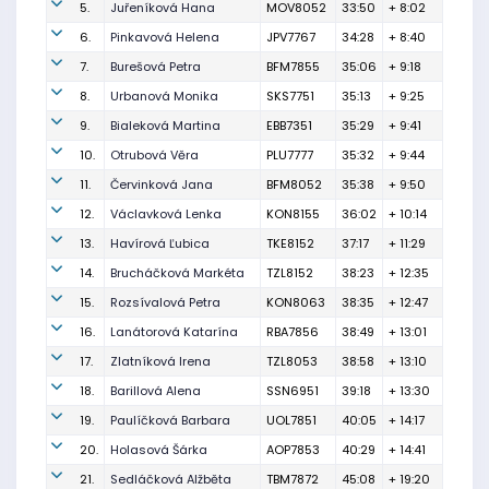
5.
Juřeníková Hana
MOV8052
33:50
+ 8:02
6.
Pinkavová Helena
JPV7767
34:28
+ 8:40
7.
Burešová Petra
BFM7855
35:06
+ 9:18
8.
Urbanová Monika
SKS7751
35:13
+ 9:25
9.
Bialeková Martina
EBB7351
35:29
+ 9:41
10.
Otrubová Věra
PLU7777
35:32
+ 9:44
11.
Červinková Jana
BFM8052
35:38
+ 9:50
12.
Václavková Lenka
KON8155
36:02
+ 10:14
13.
Havírová Ľubica
TKE8152
37:17
+ 11:29
14.
Brucháčková Markéta
TZL8152
38:23
+ 12:35
15.
Rozsívalová Petra
KON8063
38:35
+ 12:47
16.
Lanátorová Katarína
RBA7856
38:49
+ 13:01
17.
Zlatníková Irena
TZL8053
38:58
+ 13:10
18.
Barillová Alena
SSN6951
39:18
+ 13:30
19.
Paulíčková Barbara
UOL7851
40:05
+ 14:17
20.
Holasová Šárka
AOP7853
40:29
+ 14:41
21.
Sedláčková Alžběta
TBM7872
45:08
+ 19:20