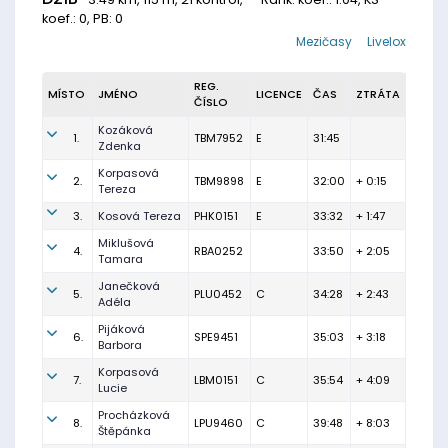
koef.: 0, PB: 0
Mezičasy
Livelox
REG.
MÍSTO
JMÉNO
LICENCE
ČAS
ZTRÁTA
ČÍSLO
Kozáková
1.
TBM7952
E
31:45
Zdenka
Korpasová
2.
TBM9898
E
32:00
+ 0:15
Tereza
3.
Kosová Tereza
PHK0151
E
33:32
+ 1:47
Miklušová
4.
RBA0252
33:50
+ 2:05
Tamara
Janečková
5.
PLU0452
C
34:28
+ 2:43
Adéla
Pijáková
6.
SPE9451
35:03
+ 3:18
Barbora
Korpasová
7.
LBM0151
C
35:54
+ 4:09
Lucie
Procházková
8.
LPU9460
C
39:48
+ 8:03
Štěpánka