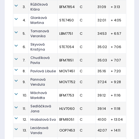
Růžičková
3.
BFM7854
C
31:09
+ 3:13
Klára
Glonková
4.
STE7450
C
32:01
+ 4:05
Martina
Tomanová
5.
LBM7751
C
34:53
+ 6:57
Veronika
Skyvová
6.
STE7054
C
35:02
+ 7:06
Kristýna
Chudíková
7.
BFM7851
C
35:03
+ 7:07
Pavla
8.
Pavlová Libuše
MOV7451
C
35:16
+ 7:20
Pannová
9.
MOV7752
C
37:24
+ 9:28
Vendula
Máchová
10.
BFM7753
C
39:12
+ 11:16
Markéta
Sedláčková
11.
HLV7060
C
39:14
+ 11:18
Jana
12.
Hrabalová Eva
BFM8051
C
41:00
+ 13:04
Leciánová
13.
OOP7453
C
42:07
+ 14:11
Vanda