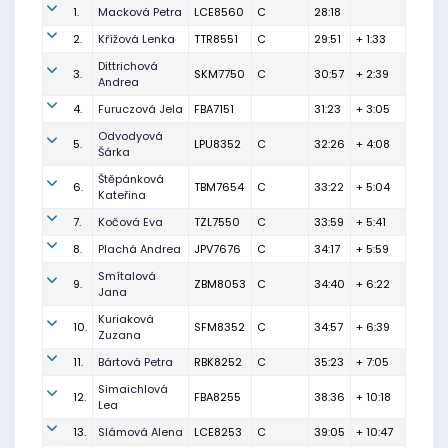
1.
Macková Petra
LCE8560
C
28:18
2.
Křížová Lenka
TTR8551
C
29:51
+ 1:33
Dittrichová
3.
SKM7750
C
30:57
+ 2:39
Andrea
4.
Furuczová Jela
FBA7151
31:23
+ 3:05
Odvodyová
5.
LPU8352
C
32:26
+ 4:08
Šárka
Štěpánková
6.
TBM7654
C
33:22
+ 5:04
Kateřina
7.
Kočová Eva
TZL7550
C
33:59
+ 5:41
8.
Plachá Andrea
JPV7676
C
34:17
+ 5:59
Smítalová
9.
ZBM8053
C
34:40
+ 6:22
Jana
Kuriaková
10.
SFM8352
C
34:57
+ 6:39
Zuzana
11.
Bártová Petra
RBK8252
C
35:23
+ 7:05
Simaichlová
12.
FBA8255
38:36
+ 10:18
Lea
13.
Slámová Alena
LCE8253
C
39:05
+ 10:47