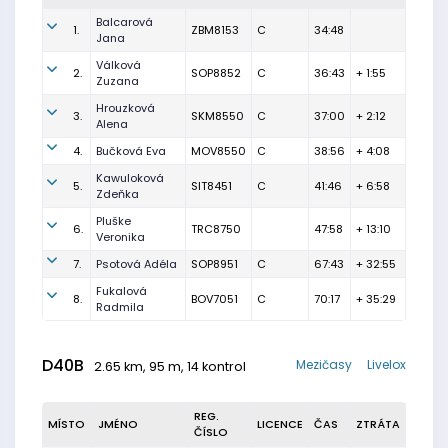
Balcarová
1.
ZBM8153
C
34:48
Jana
Válková
2.
SOP8852
C
36:43
+ 1:55
Zuzana
Hrouzková
3.
SKM8550
C
37:00
+ 2:12
Alena
4.
Bučková Eva
MOV8550
C
38:56
+ 4:08
Kawuloková
5.
SIT8451
C
41:46
+ 6:58
Zdeňka
Pluške
6.
TRC8750
47:58
+ 13:10
Veronika
7.
Psotová Adéla
SOP8951
C
67:43
+ 32:55
Fukalová
8.
BOV7051
C
70:17
+ 35:29
Radmila
D40B
Mezičasy
Livelox
2.65 km, 95 m, 14 kontrol
REG.
MÍSTO
JMÉNO
LICENCE
ČAS
ZTRÁTA
ČÍSLO