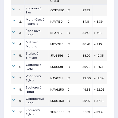
ČÍSLO
Kociánová
1.
OOP6750
C
27:32
Eva
Martináková
2.
HAV7150
C
34:11
+ 6:39
Radmila
Řeháková
3.
BFM7152
C
34:48
+ 7:16
Jana
Metzová
4.
MOV7153
C
36:42
+ 9:10
Martina
Štorková
5.
JPV6556
C
38:07
+ 10:35
Simona
Ostřanská
6.
SSU6591
C
39:25
+ 11:53
Iveta
Vričanová
7.
HAV6751
C
42:06
+ 14:34
Sylva
Sochorová
8.
HAV6250
C
49:35
+ 22:03
Hana
Gebauerová
9.
SSU6450
C
59:07
+ 31:35
Jana
Kocurová
10.
SFM6650
C
60:13
+ 32:41
Sylva