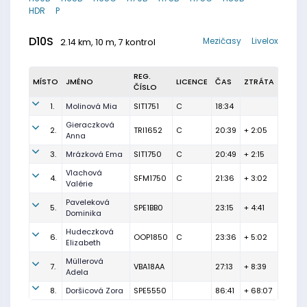
HDR
P
D10S
Mezičasy
Livelox
2.14 km, 10 m, 7 kontrol
REG.
MÍSTO
JMÉNO
LICENCE
ČAS
ZTRÁTA
ČÍSLO
1.
Molinová Mia
SIT1751
C
18:34
Gieraczková
2.
TRI1652
C
20:39
+ 2:05
Anna
3.
Mrázková Ema
SIT1750
C
20:49
+ 2:15
Vlachová
4.
SFM1750
C
21:36
+ 3:02
Valérie
Paveleková
5.
SPE1BB0
23:15
+ 4:41
Dominika
Hudeczková
6.
OOP1850
C
23:36
+ 5:02
Elizabeth
Müllerová
7.
VBA18AA
27:13
+ 8:39
Adela
8.
Doršicová Zora
SPE5550
86:41
+ 68:07