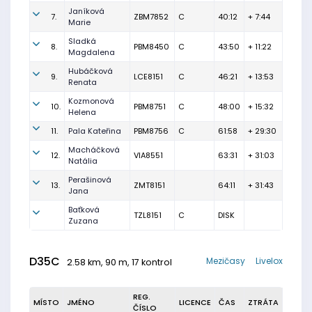
Janíková
7.
ZBM7852
C
40:12
+ 7:44
Marie
Sladká
8.
PBM8450
C
43:50
+ 11:22
Magdalena
Hubáčková
9.
LCE8151
C
46:21
+ 13:53
Renata
Kozmonová
10.
PBM8751
C
48:00
+ 15:32
Helena
11.
Pala Kateřina
PBM8756
C
61:58
+ 29:30
Macháčková
12.
VIA8551
63:31
+ 31:03
Natália
Perašinová
13.
ZMT8151
64:11
+ 31:43
Jana
Baťková
TZL8151
C
DISK
Zuzana
D35C
Mezičasy
Livelox
2.58 km, 90 m, 17 kontrol
REG.
MÍSTO
JMÉNO
LICENCE
ČAS
ZTRÁTA
ČÍSLO