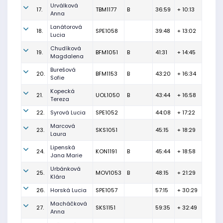
Urválková
17.
TBM1177
B
36:59
+ 10:13
Anna
Lanátorová
18.
SPE1058
39:48
+ 13:02
Lucia
Chudíková
19.
BFM1051
B
41:31
+ 14:45
Magdalena
Burešová
20.
BFM1153
B
43:20
+ 16:34
Sofie
Kopecká
21.
UOL1050
B
43:44
+ 16:58
Tereza
22.
Syrová Lucia
SPE1052
44:08
+ 17:22
Marcová
23.
SKS1051
45:15
+ 18:29
Laura
Lipenská
24.
KON1191
B
45:44
+ 18:58
Jana Marie
Urbánková
25.
MOV1053
B
48:15
+ 21:29
Klára
26.
Horská Lucia
SPE1057
57:15
+ 30:29
Macháčková
27.
SKS1151
59:35
+ 32:49
Anna