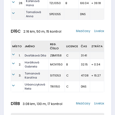
Kořenová
28.
TZL1050
B
66:04
+ 39:18
Hana
Tomašová
SPE1055
DNS
Anna
D16C
Mezičasy
Livelox
2.16 km, 50 m, 15 kontrol
REG.
MÍSTO
JMÉNO
LICENCE
ČAS
ZTRÁTA
ČÍSLO
1.
Dvořáková Dita
ZBM1158
C
31:41
Horálková
2.
MOV1150
B
32:15
+ 0:34
Gabriela
Tomanová
3.
SIT1053
C
47:08
+ 15:27
Karolína
Urbanczyková
TRI1150
C
DNS
Nela
D18B
Mezičasy
Livelox
3.08 km, 130 m, 17 kontrol