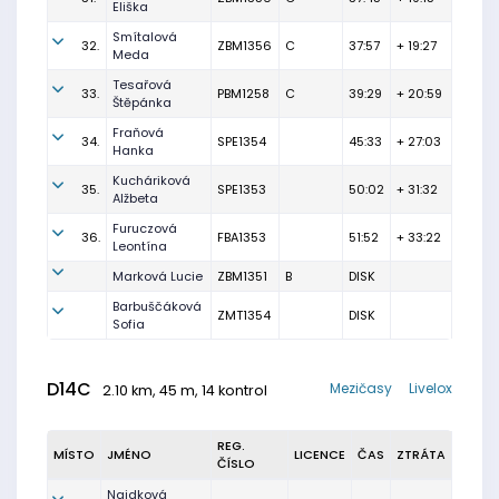
Eliška
Smítalová
32.
ZBM1356
C
37:57
+ 19:27
Meda
Tesařová
33.
PBM1258
C
39:29
+ 20:59
Štěpánka
Fraňová
34.
SPE1354
45:33
+ 27:03
Hanka
Kucháriková
35.
SPE1353
50:02
+ 31:32
Alžbeta
Furuczová
36.
FBA1353
51:52
+ 33:22
Leontína
Marková Lucie
ZBM1351
B
DISK
Barbuščáková
ZMT1354
DISK
Sofia
D14C
Mezičasy
Livelox
2.10 km, 45 m, 14 kontrol
REG.
MÍSTO
JMÉNO
LICENCE
ČAS
ZTRÁTA
ČÍSLO
Najdková