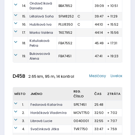
Ondovčíková
14.
BBA7852
39:09
+ 10:51
Daniela
15.
Létalová Soňa
SFM8252
C
39:47
+ 11:29
16.
Hubíková Iva
PLU8350
C
44:10
+ 15:52
17.
Marko Valéria
TKE7952
44:14
+ 15:56
Kotuliaková
18.
FBA7552
45:49
+ 17:31
Petra
Bukovacová
19.
FBA7451
47:41
+ 19:23
Alena
D45B
Mezičasy
Livelox
2.65 km, 95 m, 14 kontrol
REG.
MÍSTO
JMÉNO
ČAS
ZTRÁTA
ČÍSLO
1.
Fedorová Katarína
SPE7451
25:48
2.
Horáčková Vladimíra
MOV7750
32:50
+ 7:02
3.
Librová Lucie
0040001
32:55
+ 7:07
4.
Svačinková Jitka
TVR7750
33:47
+ 7:59