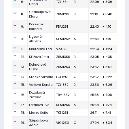
6.
TZL1351
B
22:09
+ 3:39
Elena
Chaloupková
8.
ZBM1260
B
22:16
+ 3:46
Klára
Kocúrová
9.
FBA1251
22:40
+ 4:10
Barbora
Ligocká
10.
SFM1252
A
22:49
+ 4:19
Alžběta
11.
Knutelská Lea
VZA1251
22:54
+ 4:24
12.
Křížová Ema
ZBM1358
B
23:05
+ 4:35
Dohnalová
13.
ZBM1253
A
23:32
+ 5:02
Eliška
14.
Stacke Viktorie
LCE1251
C
23:52
+ 5:22
15.
Vallová Dorota
TZL1352
B
23:56
+ 5:26
Kozáková
16.
TBM1352
B
25:38
+ 7:08
Zuzana
17.
Létalová Eva
SFM1250
A
25:54
+ 7:24
18.
Marko Sofia
TKE1251
26:11
+ 7:41
Štěpánková
19.
VIC1250
C
27:04
+ 8:34
Adéla