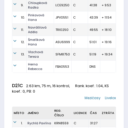
Chloupková
9.
LCE9250
C
41:38
+ 9:53
Radka
Pinkavová
10.
JPV0551
C
43:39
+ 11:54
Hana
Navrátilová
11.
TRI0250
C
49:55
+ 18:10
Adéla
Šmelíková
12.
ASU6999
C
51:01
+ 19:16
Hana
Vlachová
13.
SFM8750
C
51:19
+ 19:34
Tereza
Herna
FBA0553
DNS
Rebecca
D21C
2.63 km, 75 m, 16 kontrol,
Rank. koef.
: 1.04, KS
koef.: 0, PB: 0
Mezičasy
Livelox
REG.
MÍSTO
JMÉNO
LICENCE
ČAS
ZTRÁTA
ČÍSLO
1.
Rychlá Pavlína
KRN8559
C
31:27