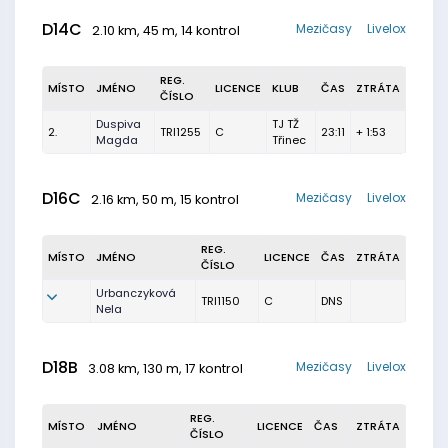
D14C
Mezičasy
Livelox
2.10 km, 45 m, 14 kontrol
REG.
MÍSTO
JMÉNO
LICENCE
KLUB
ČAS
ZTRÁTA
ČÍSLO
Duspiva
TJ TŽ
2.
TRI1255
C
23:11
+ 1:53
Magda
Třinec
D16C
Mezičasy
Livelox
2.16 km, 50 m, 15 kontrol
REG.
MÍSTO
JMÉNO
LICENCE
ČAS
ZTRÁTA
ČÍSLO
Urbanczyková
TRI1150
C
DNS
Nela
D18B
Mezičasy
Livelox
3.08 km, 130 m, 17 kontrol
REG.
MÍSTO
JMÉNO
LICENCE
ČAS
ZTRÁTA
ČÍSLO