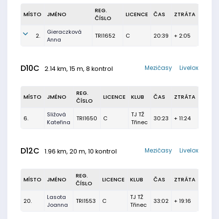
REG.
MÍSTO
JMÉNO
LICENCE
ČAS
ZTRÁTA
ČÍSLO
Gieraczková
2.
TRI1652
C
20:39
+ 2:05
Anna
D10C
Mezičasy
Livelox
2.14 km, 15 m, 8 kontrol
REG.
MÍSTO
JMÉNO
LICENCE
KLUB
ČAS
ZTRÁTA
ČÍSLO
Sližová
TJ TŽ
6.
TRI1650
C
30:23
+ 11:24
Kateřina
Třinec
D12C
Mezičasy
Livelox
1.96 km, 20 m, 10 kontrol
REG.
MÍSTO
JMÉNO
LICENCE
KLUB
ČAS
ZTRÁTA
ČÍSLO
Lasota
TJ TŽ
20.
TRI1553
C
33:02
+ 19:16
Joanna
Třinec