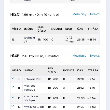
Matěj
Třinec
H12C
Mezičasy
Livelox
1.96 km, 40 m, 10 kontrol
REG.
MÍSTO
JMÉNO
LICENCE
KLUB
ČAS
ZTRÁTA
ČÍSLO
Walaski
TJ TŽ
19.
TRI1400
C
26:35
+ 11:44
Vít
Třinec
H14B
Mezičasy
Livelox
2.40 km, 80 m, 15 kontrol
REG.
MÍSTO
JMÉNO
LICENCE
ČAS
ZTRÁTA
ČÍSLO
5.
Schwarz Petr
TRI1206
B
19:28
+ 2:52
Mokrosz
11.
TRI1200
A
21:52
+ 5:16
Tomasz
Kowalczyk
12.
TRI1203
B
22:30
+ 5:54
Jáchym
17.
Myslivec Lukáš
TRI1201
B
24:39
+ 8:03