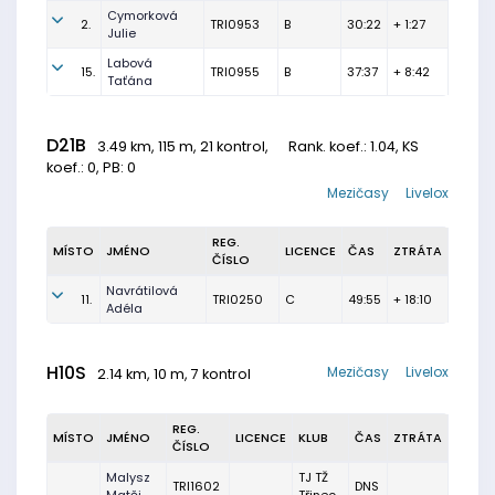
Cymorková
2.
TRI0953
B
30:22
+ 1:27
Julie
Labová
15.
TRI0955
B
37:37
+ 8:42
Taťána
D21B
3.49 km, 115 m, 21 kontrol,
Rank. koef.
: 1.04, KS
koef.: 0, PB: 0
Mezičasy
Livelox
REG.
MÍSTO
JMÉNO
LICENCE
ČAS
ZTRÁTA
ČÍSLO
Navrátilová
11.
TRI0250
C
49:55
+ 18:10
Adéla
H10S
Mezičasy
Livelox
2.14 km, 10 m, 7 kontrol
REG.
MÍSTO
JMÉNO
LICENCE
KLUB
ČAS
ZTRÁTA
ČÍSLO
Malysz
TJ TŽ
TRI1602
DNS