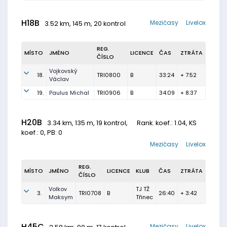
H18B
Mezičasy
Livelox
3.52 km, 145 m, 20 kontrol
REG.
MÍSTO
JMÉNO
LICENCE
ČAS
ZTRÁTA
ČÍSLO
Vojkovský
18.
TRI0800
B
33:24
+ 7:52
Václav
19.
Paulus Michal
TRI0906
B
34:09
+ 8:37
H20B
3.34 km, 135 m, 19 kontrol,
Rank. koef.
: 1.04, KS
koef.: 0, PB: 0
Mezičasy
Livelox
REG.
MÍSTO
JMÉNO
LICENCE
KLUB
ČAS
ZTRÁTA
ČÍSLO
Volkov
TJ TŽ
3.
TRI0708
B
26:40
+ 3:42
Maksym
Třinec
H45C
Mezičasy
Livelox