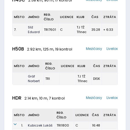
2.58 km, 90 m, 17 kontrol
REG.
MÍSTO
JMÉNO
LICENCE
KLUB
ČAS
ZTRÁTA
ČÍSLO
Sliž
TJ TŽ
7.
TRI7601
C
35:28
+ 6:33
Eduard
Třinec
H50B
Mezičasy
Livelox
2.92 km, 125 m, 19 kontrol
REG.
MÍSTO
JMÉNO
LICENCE
KLUB
ČAS
ZTRÁTA
ČÍSLO
Gráf
TJ TŽ
TRI
DISK
Norbert
Třinec
HDR
Mezičasy
Livelox
2.14 km, 10 m, 7 kontrol
REG.
MÍSTO
JMÉNO
LICENCE
ČAS
ZTRÁTA
ČÍSLO
1.
Kubiczek Lukáš
TRI1800
C
16:48