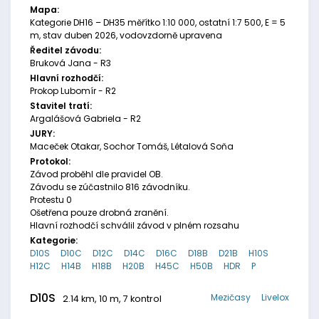
Mapa:
Kategorie DH16 – DH35 měřítko 1:10 000, ostatní 1:7 500, E = 5
m, stav duben 2026, vodovzdorně upravena
Ředitel závodu:
Bruková Jana - R3
Hlavní rozhodčí:
Prokop Lubomír - R2
Stavitel tratí:
Argalášová Gabriela - R2
JURY:
Maceček Otakar, Sochor Tomáš, Létalová Soňa
Protokol:
Závod proběhl dle pravidel OB.
Závodu se zúčastnilo 816 závodníku.
Protestu 0
Ošetřena pouze drobná zranění.
Hlavní rozhodčí schválil závod v plném rozsahu
Kategorie:
D10S
D10C
D12C
D14C
D16C
D18B
D21B
H10S
H12C
H14B
H18B
H20B
H45C
H50B
HDR
P
D10S
Mezičasy
Livelox
2.14 km, 10 m, 7 kontrol