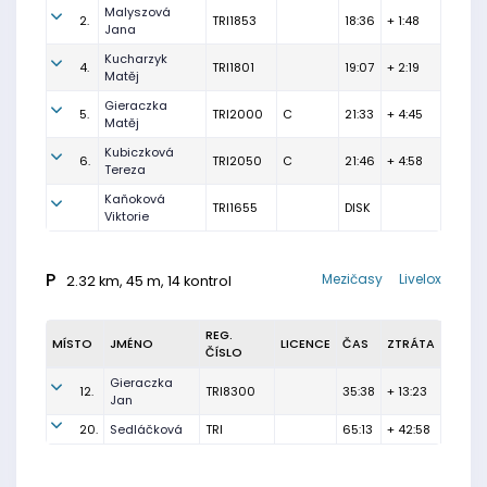
Malyszová
2.
TRI1853
18:36
+ 1:48
Jana
Kucharzyk
4.
TRI1801
19:07
+ 2:19
Matěj
Gieraczka
5.
TRI2000
C
21:33
+ 4:45
Matěj
Kubiczková
6.
TRI2050
C
21:46
+ 4:58
Tereza
Kaňoková
TRI1655
DISK
Viktorie
P
Mezičasy
Livelox
2.32 km, 45 m, 14 kontrol
REG.
MÍSTO
JMÉNO
LICENCE
ČAS
ZTRÁTA
ČÍSLO
Gieraczka
12.
TRI8300
35:38
+ 13:23
Jan
20.
Sedláčková
TRI
65:13
+ 42:58