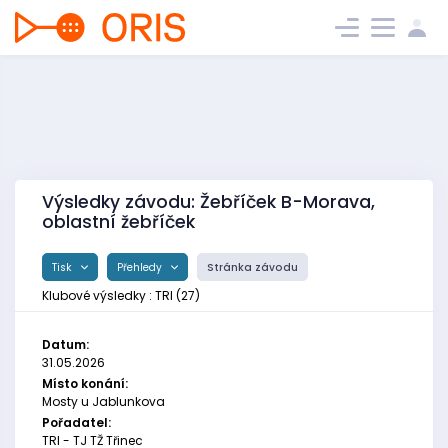
Výsledky závodu: Žebříček B-Morava,
oblastní žebříček
Tisk
Přehledy
Stránka závodu
Klubové výsledky : TRI (27)
Datum:
31.05.2026
Místo konání:
Mosty u Jablunkova
Pořadatel:
TRI - TJ TŽ Třinec