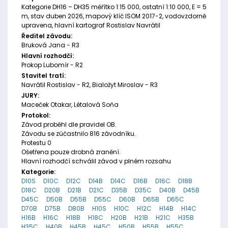
Kategorie DH16 – DH35 měřítko 1:15 000, ostatní 1:10 000, E = 5
m, stav duben 2026, mapový klíč ISOM 2017-2, vodovzdorně
upravena, hlavní kartograf Rostislav Navrátil
Ředitel závodu:
Bruková Jana - R3
Hlavní rozhodčí:
Prokop Lubomír - R2
Stavitel tratí:
Navrátil Rostislav - R2, Bialožyt Miroslav - R3
JURY:
Maceček Otakar, Létalová Soňa
Protokol:
Závod proběhl dle pravidel OB.
Závodu se zúčastnilo 816 závodníku.
Protestu 0
Ošetřena pouze drobná zranění.
Hlavní rozhodčí schválil závod v plném rozsahu
Kategorie:
D10S
D10C
D12C
D14B
D14C
D16B
D16C
D18B
D18C
D20B
D21B
D21C
D35B
D35C
D40B
D45B
D45C
D50B
D55B
D55C
D60B
D65B
D65C
D70B
D75B
D80B
H10S
H10C
H12C
H14B
H14C
H16B
H16C
H18B
H18C
H20B
H21B
H21C
H35B
H35C
H40B
H45B
H45C
H50B
H55B
H55C