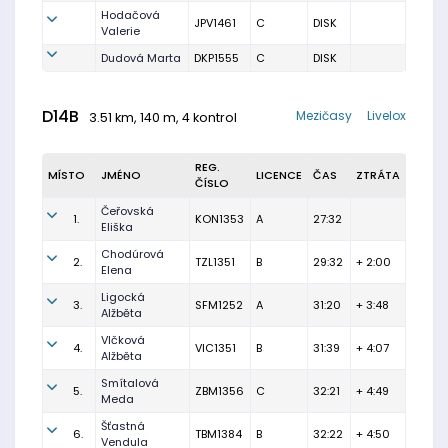
Hodačová
JPV1461
C
DISK
Valerie
Dudová Marta
DKP1555
C
DISK
D14B
Mezičasy
Livelox
3.51 km, 140 m, 4 kontrol
REG.
MÍSTO
JMÉNO
LICENCE
ČAS
ZTRÁTA
ČÍSLO
Čeřovská
1.
KON1353
A
27:32
Eliška
Chodúrová
2.
TZL1351
B
29:32
+ 2:00
Elena
Ligocká
3.
SFM1252
A
31:20
+ 3:48
Alžběta
Vlčková
4.
VIC1351
B
31:39
+ 4:07
Alžběta
Smítalová
5.
ZBM1356
C
32:21
+ 4:49
Meda
Šťastná
6.
TBM1384
B
32:22
+ 4:50
Vendula