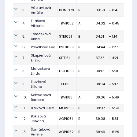
Václavková
3.
KON1079
B
33:58
+ 0:41
Amálie
Eliášová
4.
TBM1052
A
34:02
+ 0:45
Viktorie
Tomášková
5.
STE1051
B
34:31
+ 1:14
Anna
6.
Pavelková Eva
KSU1099
B
34:44
+ 1:27
Skupieńová
7.
SIT1151
B
37:38
+ 4:21
Eliška
Malasková
8.
UOL1053
B
38:17
+ 5:00
Linda
Havírová
9.
TKE1151
38:34
+ 5:17
Liliana
Schwabová
10.
TBM1188
A
39:06
+ 5:49
Barbora
11.
Biolková Julie
MOV1155
B
39:07
+ 5:50
Bokišová
12.
AOP1051
B
39:08
+ 5:51
Johana
Šamárková
13.
AOP1052
B
39:46
+ 6:29
Amélie