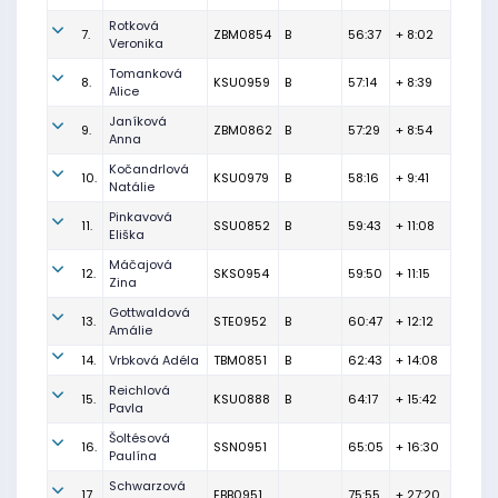
Rotková
7.
ZBM0854
B
56:37
+ 8:02
Veronika
Tomanková
8.
KSU0959
B
57:14
+ 8:39
Alice
Janíková
9.
ZBM0862
B
57:29
+ 8:54
Anna
Kočandrlová
10.
KSU0979
B
58:16
+ 9:41
Natálie
Pinkavová
11.
SSU0852
B
59:43
+ 11:08
Eliška
Máčajová
12.
SKS0954
59:50
+ 11:15
Zina
Gottwaldová
13.
STE0952
B
60:47
+ 12:12
Amálie
14.
Vrbková Adéla
TBM0851
B
62:43
+ 14:08
Reichlová
15.
KSU0888
B
64:17
+ 15:42
Pavla
Šoltésová
16.
SSN0951
65:05
+ 16:30
Paulína
Schwarzová
17.
EBB0951
75:55
+ 27:20