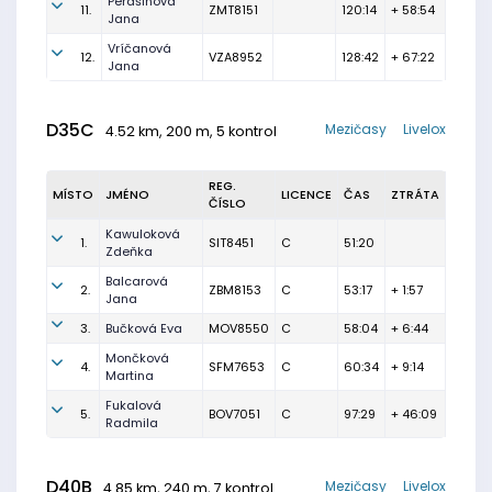
Perašinová
11.
ZMT8151
120:14
+ 58:54
Jana
Vríčanová
12.
VZA8952
128:42
+ 67:22
Jana
D35C
Mezičasy
Livelox
4.52 km, 200 m, 5 kontrol
REG.
MÍSTO
JMÉNO
LICENCE
ČAS
ZTRÁTA
ČÍSLO
Kawuloková
1.
SIT8451
C
51:20
Zdeňka
Balcarová
2.
ZBM8153
C
53:17
+ 1:57
Jana
3.
Bučková Eva
MOV8550
C
58:04
+ 6:44
Mončková
4.
SFM7653
C
60:34
+ 9:14
Martina
Fukalová
5.
BOV7051
C
97:29
+ 46:09
Radmila
D40B
Mezičasy
Livelox
4.85 km, 240 m, 7 kontrol