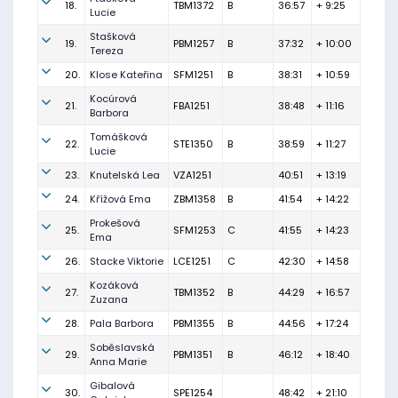
18.
TBM1372
B
36:57
+ 9:25
Lucie
Stašková
19.
PBM1257
B
37:32
+ 10:00
Tereza
20.
Klose Kateřina
SFM1251
B
38:31
+ 10:59
Kocúrová
21.
FBA1251
38:48
+ 11:16
Barbora
Tomášková
22.
STE1350
B
38:59
+ 11:27
Lucie
23.
Knutelská Lea
VZA1251
40:51
+ 13:19
24.
Křížová Ema
ZBM1358
B
41:54
+ 14:22
Prokešová
25.
SFM1253
C
41:55
+ 14:23
Ema
26.
Stacke Viktorie
LCE1251
C
42:30
+ 14:58
Kozáková
27.
TBM1352
B
44:29
+ 16:57
Zuzana
28.
Pala Barbora
PBM1355
B
44:56
+ 17:24
Soběslavská
29.
PBM1351
B
46:12
+ 18:40
Anna Marie
Gibalová
30.
SPE1254
48:42
+ 21:10