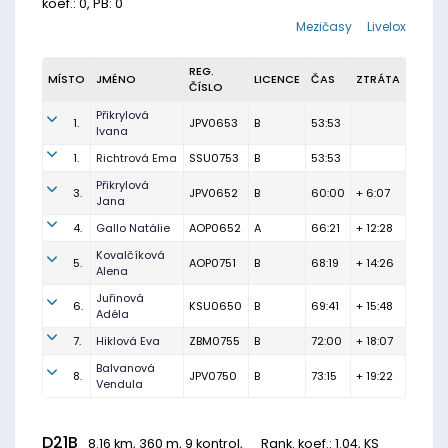
koef.: 0, PB: 0
Mezičasy
Livelox
REG.
MÍSTO
JMÉNO
LICENCE
ČAS
ZTRÁTA
ČÍSLO
Přikrylová
1.
JPV0653
B
53:53
Ivana
1.
Richtrová Ema
SSU0753
B
53:53
Přikrylová
3.
JPV0652
B
60:00
+ 6:07
Jana
4.
Gallo Natálie
AOP0652
A
66:21
+ 12:28
Kovalčíková
5.
AOP0751
B
68:19
+ 14:26
Alena
Juřinová
6.
KSU0650
B
69:41
+ 15:48
Adéla
7.
Hiklová Eva
ZBM0755
B
72:00
+ 18:07
Balvanová
8.
JPV0750
B
73:15
+ 19:22
Vendula
D21B
8.16 km, 360 m, 9 kontrol,
Rank. koef.
: 1.04, KS