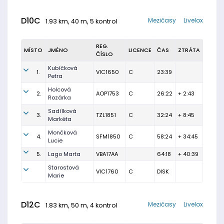
D10C
Mezičasy
Livelox
1.93 km, 40 m, 5 kontrol
REG.
MÍSTO
JMÉNO
LICENCE
ČAS
ZTRÁTA
ČÍSLO
Kubíčková
1.
VIC1650
C
23:39
Petra
Holcová
2.
AOP1753
C
26:22
+ 2:43
Rozárka
Sadílková
3.
TZL1851
C
32:24
+ 8:45
Markéta
Mončková
4.
SFM1850
C
58:24
+ 34:45
Lucie
5.
Lago Marta
VBA17AA
64:18
+ 40:39
Starostová
VIC1760
C
DISK
Marie
D12C
Mezičasy
Livelox
1.83 km, 50 m, 4 kontrol