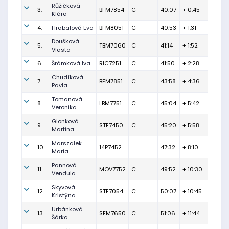
Růžičková
3.
BFM7854
C
40:07
+ 0:45
Klára
4.
Hrabalová Eva
BFM8051
C
40:53
+ 1:31
Doušková
5.
TBM7060
C
41:14
+ 1:52
Vlasta
6.
Šrámková Iva
RIC7251
C
41:50
+ 2:28
Chudíková
7.
BFM7851
C
43:58
+ 4:36
Pavla
Tomanová
8.
LBM7751
C
45:04
+ 5:42
Veronika
Glonková
9.
STE7450
C
45:20
+ 5:58
Martina
Marszałek
10.
14P7452
47:32
+ 8:10
Maria
Pannová
11.
MOV7752
C
49:52
+ 10:30
Vendula
Skyvová
12.
STE7054
C
50:07
+ 10:45
Kristýna
Urbánková
13.
SFM7650
C
51:06
+ 11:44
Šárka