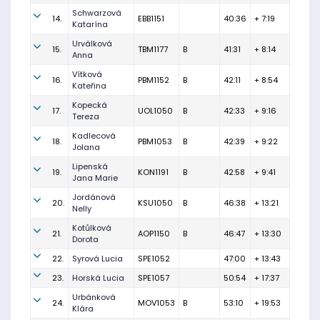
Schwarzová
14.
EBB1151
40:36
+ 7:19
Katarína
Urválková
15.
TBM1177
B
41:31
+ 8:14
Anna
Vítková
16.
PBM1152
B
42:11
+ 8:54
Kateřina
Kopecká
17.
UOL1050
B
42:33
+ 9:16
Tereza
Kadlecová
18.
PBM1053
B
42:39
+ 9:22
Jolana
Lipenská
19.
KON1191
B
42:58
+ 9:41
Jana Marie
Jordánová
20.
KSU1050
B
46:38
+ 13:21
Nelly
Kotůlková
21.
AOP1150
B
46:47
+ 13:30
Dorota
22.
Syrová Lucia
SPE1052
47:00
+ 13:43
23.
Horská Lucia
SPE1057
50:54
+ 17:37
Urbánková
24.
MOV1053
B
53:10
+ 19:53
Klára