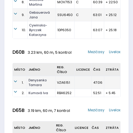
8.
MOV7153
C
60:39
+ 22:50
Martina
Gebauerová
9.
SSU6450
C
63:01
+ 25:12
Jana
Cywinska-
10.
Byrczek
1DP6350
63:07
+ 25:18
Katarzyna
D60B
Mezičasy
Livelox
3.23 km, 60 m, 5 kontrol
REG.
MÍSTO
JMÉNO
LICENCE
ČAS
ZTRÁTA
ČÍSLO
Denysenko
1.
VZA6151
47:06
Tamara
2.
Kumová Iva
RBA6252
52:51
+ 5:45
D65B
Mezičasy
Livelox
3.19 km, 60 m, 7 kontrol
REG.
MÍSTO
JMÉNO
LICENCE
ČAS
ZTRÁTA
ČÍSLO