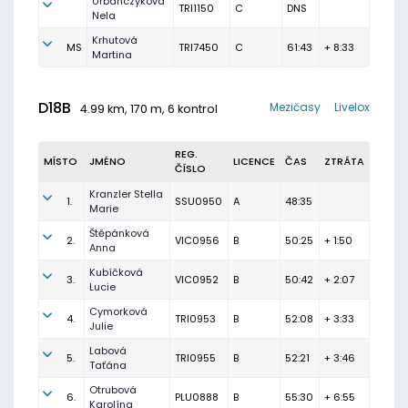
Urbanczyková
TRI1150
C
DNS
Nela
Krhutová
MS
TRI7450
C
61:43
+ 8:33
Martina
D18B
Mezičasy
Livelox
4.99 km, 170 m, 6 kontrol
REG.
MÍSTO
JMÉNO
LICENCE
ČAS
ZTRÁTA
ČÍSLO
Kranzler Stella
1.
SSU0950
A
48:35
Marie
Štěpánková
2.
VIC0956
B
50:25
+ 1:50
Anna
Kubíčková
3.
VIC0952
B
50:42
+ 2:07
Lucie
Cymorková
4.
TRI0953
B
52:08
+ 3:33
Julie
Labová
5.
TRI0955
B
52:21
+ 3:46
Taťána
Otrubová
6.
PLU0888
B
55:30
+ 6:55
Karolína