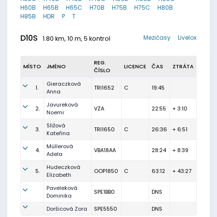
H60B
H65B
H65C
H70B
H75B
H75C
H80B
H85B
HDR
P
T
D10S
Mezičasy
Livelox
1.80 km, 10 m, 5 kontrol
REG.
MÍSTO
JMÉNO
LICENCE
ČAS
ZTRÁTA
ČÍSLO
Gieraczková
1.
TRI1652
C
19:45
Anna
Javureková
2.
VZA
22:55
+ 3:10
Noemi
Sližová
3.
TRI1650
C
26:36
+ 6:51
Kateřina
Müllerová
4.
VBA18AA
28:24
+ 8:39
Adela
Hudeczková
5.
OOP1850
C
63:12
+ 43:27
Elizabeth
Paveleková
SPE1BB0
DNS
Dominika
Doršicová Zora
SPE5550
DNS