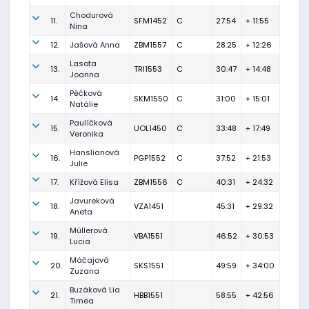
Chodurová
11.
SFM1452
C
27:54
+ 11:55
Nina
12.
Jašová Anna
ZBM1557
C
28:25
+ 12:26
Lasota
13.
TRI1553
C
30:47
+ 14:48
Joanna
Pěčková
14.
SKM1550
C
31:00
+ 15:01
Natálie
Paulíčková
15.
UOL1450
C
33:48
+ 17:49
Veronika
Hanslianová
16.
PGP1552
C
37:52
+ 21:53
Julie
17.
Křížová Elisa
ZBM1556
C
40:31
+ 24:32
Javureková
18.
VZA1451
45:31
+ 29:32
Aneta
Müllerová
19.
VBA1551
46:52
+ 30:53
Lucia
Máčajová
20.
SKS1551
49:59
+ 34:00
Zuzana
Buzáková Lia
21.
HBB1551
58:55
+ 42:56
Timea