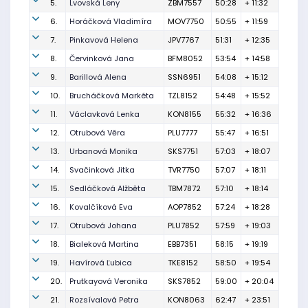
5.
Lvovská Leny
ZBM7557
50:28
+ 11:32
6.
Horáčková Vladimíra
MOV7750
50:55
+ 11:59
7.
Pinkavová Helena
JPV7767
51:31
+ 12:35
8.
Červinková Jana
BFM8052
53:54
+ 14:58
9.
Barillová Alena
SSN6951
54:08
+ 15:12
10.
Brucháčková Markéta
TZL8152
54:48
+ 15:52
11.
Václavková Lenka
KON8155
55:32
+ 16:36
12.
Otrubová Věra
PLU7777
55:47
+ 16:51
13.
Urbanová Monika
SKS7751
57:03
+ 18:07
14.
Svačinková Jitka
TVR7750
57:07
+ 18:11
15.
Sedláčková Alžběta
TBM7872
57:10
+ 18:14
16.
Kovalčíková Eva
AOP7852
57:24
+ 18:28
17.
Otrubová Johana
PLU7852
57:59
+ 19:03
18.
Bialeková Martina
EBB7351
58:15
+ 19:19
19.
Havírová Ľubica
TKE8152
58:50
+ 19:54
20.
Prutkayová Veronika
SKS7852
59:00
+ 20:04
21.
Rozsívalová Petra
KON8063
62:47
+ 23:51