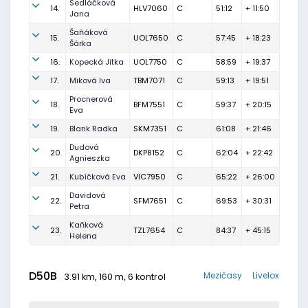
Sedláčková
14.
HLV7060
C
51:12
+ 11:50
Jana
Šaňáková
15.
UOL7650
C
57:45
+ 18:23
Šárka
16.
Kopecká Jitka
UOL7750
C
58:59
+ 19:37
17.
Miková Iva
TBM7071
C
59:13
+ 19:51
Procnerová
18.
BFM7551
C
59:37
+ 20:15
Eva
19.
Blank Radka
SKM7351
C
61:08
+ 21:46
Dudová
20.
DKP8152
C
62:04
+ 22:42
Agnieszka
21.
Kubíčková Eva
VIC7950
C
65:22
+ 26:00
Davidová
22.
SFM7651
C
69:53
+ 30:31
Petra
Kaňková
23.
TZL7654
C
84:37
+ 45:15
Helena
D50B
Mezičasy
Livelox
3.91 km, 160 m, 6 kontrol