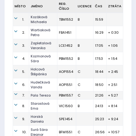
REG.
MÍSTO
JMÉNO
LICENCE
ČAS
ZTRÁTA
ČÍSLO
Kozáková
1.
TBM1552
B
15:59
Michaela
Wartiaková
2.
FBA1451
16:29
+ 0:30
Petra
Zapletalová
3.
LCE1452
B
17:05
+ 1:06
Veronika
Kozmonová
4.
PBM1552
B
17:53
+ 1:54
Sára
Holcová
5.
AOP1554
C
18:44
+ 2:45
Štěpánka
Hudečková
6.
AOP1551
C
18:50
+ 2:51
Vanda
7.
Pala Tereza
PBM1557
C
21:26
+ 5:27
Starostová
8.
VIC1560
B
24:13
+ 8:14
Ema
Horská
9.
SPE1454
25:23
+ 9:24
Daniela
Surá Sára
10.
BFM1551
C
26:56
+ 10:57
Eleanor