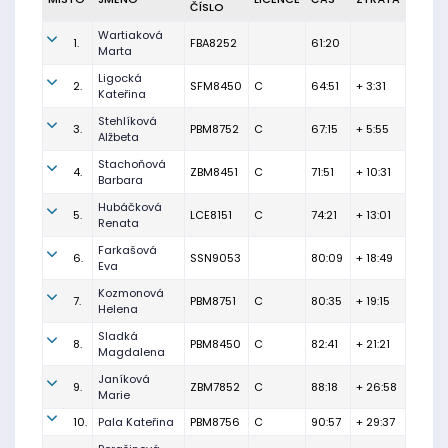
ČÍSLO
Wartiaková
1.
FBA8252
61:20
Marta
Ligocká
2.
SFM8450
C
64:51
+ 3:31
Kateřina
Stehlíková
3.
PBM8752
C
67:15
+ 5:55
Alžbeta
Stachoňová
4.
ZBM8451
C
71:51
+ 10:31
Barbara
Hubáčková
5.
LCE8151
C
74:21
+ 13:01
Renata
Farkašová
6.
SSN9053
80:09
+ 18:49
Eva
Kozmonová
7.
PBM8751
C
80:35
+ 19:15
Helena
Sladká
8.
PBM8450
C
82:41
+ 21:21
Magdalena
Janíková
9.
ZBM7852
C
88:18
+ 26:58
Marie
10.
Pala Kateřina
PBM8756
C
90:57
+ 29:37