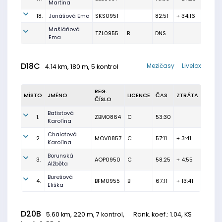
Martina
18.
Jonášová Ema
SKS0951
82:51
+ 34:16
Mašláňová
TZL0955
B
DNS
Ema
D18C
Mezičasy
Livelox
4.14 km, 180 m, 5 kontrol
REG.
MÍSTO
JMÉNO
LICENCE
ČAS
ZTRÁTA
ČÍSLO
Batistová
1.
ZBM0864
C
53:30
Karolína
Chalotová
2.
MOV0857
C
57:11
+ 3:41
Karolína
Borunská
3.
AOP0950
C
58:25
+ 4:55
Alžběta
Burešová
4.
BFM0955
B
67:11
+ 13:41
Eliška
D20B
5.60 km, 220 m, 7 kontrol,
Rank. koef.
: 1.04, KS