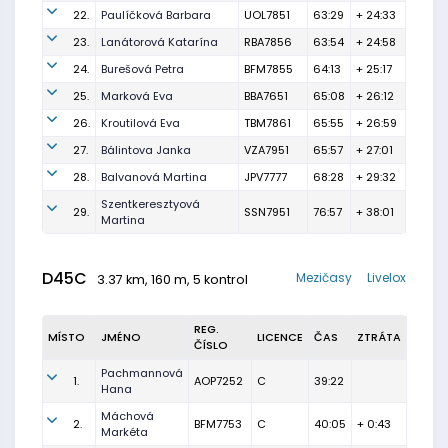
22.
Paulíčková Barbara
UOL7851
63:29
+ 24:33
23.
Lanátorová Katarína
RBA7856
63:54
+ 24:58
24.
Burešová Petra
BFM7855
64:13
+ 25:17
25.
Marková Eva
BBA7651
65:08
+ 26:12
26.
Kroutilová Eva
TBM7861
65:55
+ 26:59
27.
Bálintova Janka
VZA7951
65:57
+ 27:01
28.
Balvanová Martina
JPV7777
68:28
+ 29:32
Szentkeresztyová
29.
SSN7951
76:57
+ 38:01
Martina
D45C
Mezičasy
Livelox
3.37 km, 160 m, 5 kontrol
REG.
MÍSTO
JMÉNO
LICENCE
ČAS
ZTRÁTA
ČÍSLO
Pachmannová
1.
AOP7252
C
39:22
Hana
Máchová
2.
BFM7753
C
40:05
+ 0:43
Markéta