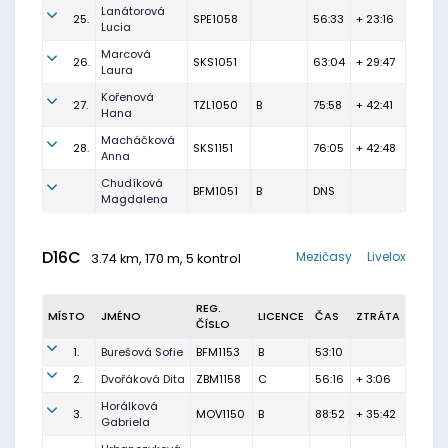
Lanátorová
25.
SPE1058
56:33
+ 23:16
Lucia
Marcová
26.
SKS1051
63:04
+ 29:47
Laura
Kořenová
27.
TZL1050
B
75:58
+ 42:41
Hana
Macháčková
28.
SKS1151
76:05
+ 42:48
Anna
Chudíková
BFM1051
B
DNS
Magdalena
D16C
Mezičasy
Livelox
3.74 km, 170 m, 5 kontrol
REG.
MÍSTO
JMÉNO
LICENCE
ČAS
ZTRÁTA
ČÍSLO
1.
Burešová Sofie
BFM1153
B
53:10
2.
Dvořáková Dita
ZBM1158
C
56:16
+ 3:06
Horálková
3.
MOV1150
B
88:52
+ 35:42
Gabriela