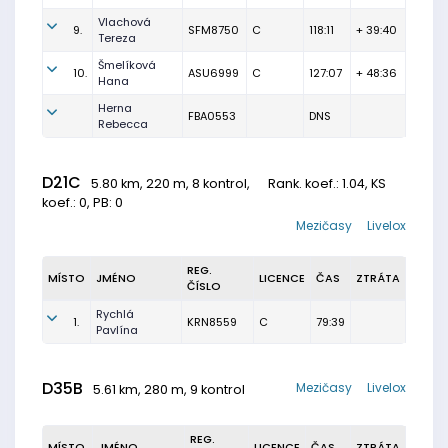
Vlachová
9.
SFM8750
C
118:11
+ 39:40
Tereza
Šmelíková
10.
ASU6999
C
127:07
+ 48:36
Hana
Herna
FBA0553
DNS
Rebecca
D21C
5.80 km, 220 m, 8 kontrol,
Rank. koef.
: 1.04, KS
koef.: 0, PB: 0
Mezičasy
Livelox
REG.
MÍSTO
JMÉNO
LICENCE
ČAS
ZTRÁTA
ČÍSLO
Rychlá
1.
KRN8559
C
79:39
Pavlína
D35B
Mezičasy
Livelox
5.61 km, 280 m, 9 kontrol
REG.
MÍSTO
JMÉNO
LICENCE
ČAS
ZTRÁTA