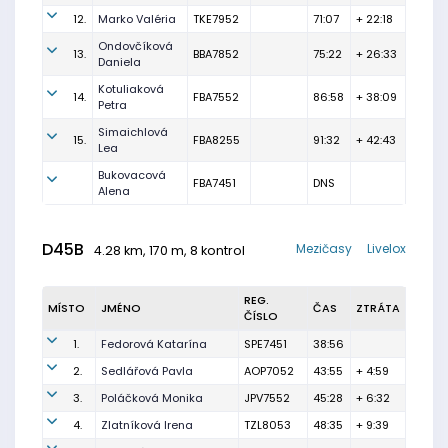
12.
Marko Valéria
TKE7952
71:07
+ 22:18
Ondovčíková
13.
BBA7852
75:22
+ 26:33
Daniela
Kotuliaková
14.
FBA7552
86:58
+ 38:09
Petra
Simaichlová
15.
FBA8255
91:32
+ 42:43
Lea
Bukovacová
FBA7451
DNS
Alena
D45B
Mezičasy
Livelox
4.28 km, 170 m, 8 kontrol
REG.
MÍSTO
JMÉNO
ČAS
ZTRÁTA
ČÍSLO
1.
Fedorová Katarína
SPE7451
38:56
2.
Sedlářová Pavla
AOP7052
43:55
+ 4:59
3.
Poláčková Monika
JPV7552
45:28
+ 6:32
4.
Zlatníková Irena
TZL8053
48:35
+ 9:39