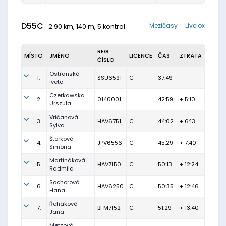
D55C
Mezičasy
Livelox
2.90 km, 140 m, 5 kontrol
REG.
MÍSTO
JMÉNO
LICENCE
ČAS
ZTRÁTA
ČÍSLO
Ostřanská
1.
SSU6591
C
37:49
Iveta
Czerkawska
2.
0140001
42:59
+ 5:10
Urszula
Vričanová
3.
HAV6751
C
44:02
+ 6:13
Sylva
Štorková
4.
JPV6556
C
45:29
+ 7:40
Simona
Martináková
5.
HAV7150
C
50:13
+ 12:24
Radmila
Sochorová
6.
HAV6250
C
50:35
+ 12:46
Hana
Řeháková
7.
BFM7152
C
51:29
+ 13:40
Jana
Metzová