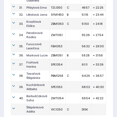
Gabriela
31.
Přibylová Ema
TZL1350
C
49:57
+ 22:25
32.
Létalová Jana
SFM1450
B
51:16
+ 23:44
Kroutilová
33.
ZBM1350
C
51:50
+ 24:18
Eliška
Perašinová
34.
ZMT1351
55:26
+ 27:54
Radka
Furuczová
35.
FBA1353
56:32
+ 29:00
Leontína
36.
Marková Lucie
ZBM1351
B
59:28
+ 31:56
Fraňová
37.
SPE1354
61:11
+ 33:39
Hanka
Tesařová
38.
PBM1258
C
64:29
+ 36:57
Štěpánka
Kucháriková
39.
SPE1353
68:02
+ 40:30
Alžbeta
Barbuščáková
40.
ZMT1354
69:54
+ 42:22
Sofia
Štěpánková
VIC1250
C
DISK
Adéla