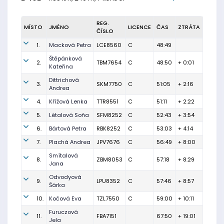
REG.
MÍSTO
JMÉNO
LICENCE
ČAS
ZTRÁTA
ČÍSLO
1.
Macková Petra
LCE8560
C
48:49
Štěpánková
2.
TBM7654
C
48:50
+ 0:01
Kateřina
Dittrichová
3.
SKM7750
C
51:05
+ 2:16
Andrea
4.
Křížová Lenka
TTR8551
C
51:11
+ 2:22
5.
Létalová Soňa
SFM8252
C
52:43
+ 3:54
6.
Bártová Petra
RBK8252
C
53:03
+ 4:14
7.
Plachá Andrea
JPV7676
C
56:49
+ 8:00
Smítalová
8.
ZBM8053
C
57:18
+ 8:29
Jana
Odvodyová
9.
LPU8352
C
57:46
+ 8:57
Šárka
10.
Kočová Eva
TZL7550
C
59:00
+ 10:11
Furuczová
11.
FBA7151
67:50
+ 19:01
Jela