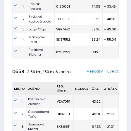
Jasiak
11.
0150001
74:05
+ 33:45
Elżbieta
Skybová
12.
TKE7551
88:21
+ 48:01
Kutilová Lucia
13.
Lago Oľga
VBA7452
89:20
+ 49:00
Máčajová
14.
SKS7552
95:24
+ 55:04
Edita
Perátová
KYS7252
DNS
Bibiana
D55B
Mezičasy
Livelox
3.66 km, 150 m, 6 kontrol
REG.
MÍSTO
JMÉNO
LICENCE
ČAS
ZTRÁTA
ČÍSLO
Poštulková
1.
VZA7051
43:52
Zuzana
Časnochová
2.
HBB7051
46:31
+ 2:39
Táňa
Jonášová
3.
SKS6951
64:53
+ 21:01
Marta