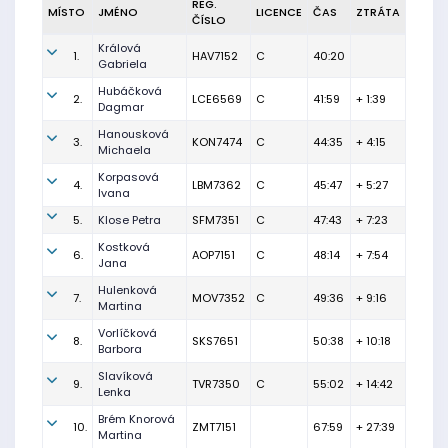
REG.
MÍSTO
JMÉNO
LICENCE
ČAS
ZTRÁTA
ČÍSLO
Králová
1.
HAV7152
C
40:20
Gabriela
Hubáčková
2.
LCE6569
C
41:59
+ 1:39
Dagmar
Hanousková
3.
KON7474
C
44:35
+ 4:15
Michaela
Korpasová
4.
LBM7362
C
45:47
+ 5:27
Ivana
5.
Klose Petra
SFM7351
C
47:43
+ 7:23
Kostková
6.
AOP7151
C
48:14
+ 7:54
Jana
Hulenková
7.
MOV7352
C
49:36
+ 9:16
Martina
Vorlíčková
8.
SKS7651
50:38
+ 10:18
Barbora
Slavíková
9.
TVR7350
C
55:02
+ 14:42
Lenka
Brém Knorová
10.
ZMT7151
67:59
+ 27:39
Martina