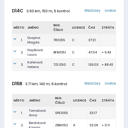
D14C
Mezičasy
Livelox
3.60 km, 150 m, 5 kontrol
REG.
MÍSTO
JMÉNO
LICENCE
ČAS
ZTRÁTA
ČÍSLO
Duspiva
1.
TRI1255
C
37:21
Magda
Najdková
2.
BFM1351
C
47:04
+ 9:43
Laura
Kořenová
3.
TZL1250
C
126:03
+ 88:42
Helena
D16B
Mezičasy
Livelox
3.71 km, 140 m, 6 kontrol
REG.
MÍSTO
JMÉNO
LICENCE
ČAS
ZTRÁTA
ČÍSLO
Tomašová
1.
SPE1055
33:17
Anna
Beránková
2.
ZBM1152
A
33:28
+ 0:11
Kamila