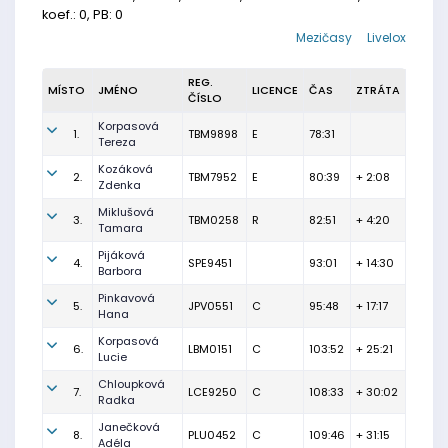
koef.: 0, PB: 0
Mezičasy
Livelox
REG.
MÍSTO
JMÉNO
LICENCE
ČAS
ZTRÁTA
ČÍSLO
Korpasová
1.
TBM9898
E
78:31
Tereza
Kozáková
2.
TBM7952
E
80:39
+ 2:08
Zdenka
Miklušová
3.
TBM0258
R
82:51
+ 4:20
Tamara
Pijáková
4.
SPE9451
93:01
+ 14:30
Barbora
Pinkavová
5.
JPV0551
C
95:48
+ 17:17
Hana
Korpasová
6.
LBM0151
C
103:52
+ 25:21
Lucie
Chloupková
7.
LCE9250
C
108:33
+ 30:02
Radka
Janečková
8.
PLU0452
C
109:46
+ 31:15
Adéla