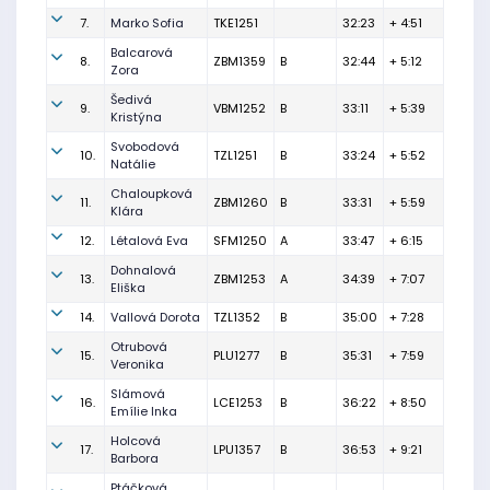
7.
Marko Sofia
TKE1251
32:23
+ 4:51
Balcarová
8.
ZBM1359
B
32:44
+ 5:12
Zora
Šedivá
9.
VBM1252
B
33:11
+ 5:39
Kristýna
Svobodová
10.
TZL1251
B
33:24
+ 5:52
Natálie
Chaloupková
11.
ZBM1260
B
33:31
+ 5:59
Klára
12.
Létalová Eva
SFM1250
A
33:47
+ 6:15
Dohnalová
13.
ZBM1253
A
34:39
+ 7:07
Eliška
14.
Vallová Dorota
TZL1352
B
35:00
+ 7:28
Otrubová
15.
PLU1277
B
35:31
+ 7:59
Veronika
Slámová
16.
LCE1253
B
36:22
+ 8:50
Emílie Inka
Holcová
17.
LPU1357
B
36:53
+ 9:21
Barbora
Ptáčková