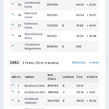
Lanátorová
25.
SPE1058
56:33
+ 23:16
Lucia
Marcová
26.
SKS1051
63:04
+ 29:47
Laura
Kořenová
27.
TZL1050
B
75:58
+ 42:41
Hana
Macháčková
28.
SKS1151
76:05
+ 42:48
Anna
Chudíková
BFM1051
B
DNS
Magdalena
D16C
Mezičasy
Livelox
3.74 km, 170 m, 5 kontrol
REG.
MÍSTO
JMÉNO
LICENCE
ČAS
ZTRÁTA
ČÍSLO
1.
Burešová Sofie
BFM1153
B
53:10
2.
Dvořáková Dita
ZBM1158
C
56:16
+ 3:06
Horálková
3.
MOV1150
B
88:52
+ 35:42
Gabriela