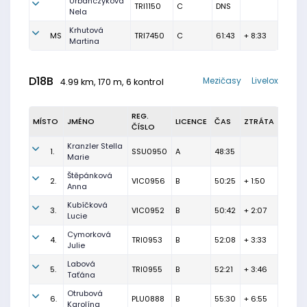
Urbanczyková
TRI1150
C
DNS
Nela
Krhutová
MS
TRI7450
C
61:43
+ 8:33
Martina
D18B
Mezičasy
Livelox
4.99 km, 170 m, 6 kontrol
REG.
MÍSTO
JMÉNO
LICENCE
ČAS
ZTRÁTA
ČÍSLO
Kranzler Stella
1.
SSU0950
A
48:35
Marie
Štěpánková
2.
VIC0956
B
50:25
+ 1:50
Anna
Kubíčková
3.
VIC0952
B
50:42
+ 2:07
Lucie
Cymorková
4.
TRI0953
B
52:08
+ 3:33
Julie
Labová
5.
TRI0955
B
52:21
+ 3:46
Taťána
Otrubová
6.
PLU0888
B
55:30
+ 6:55
Karolína