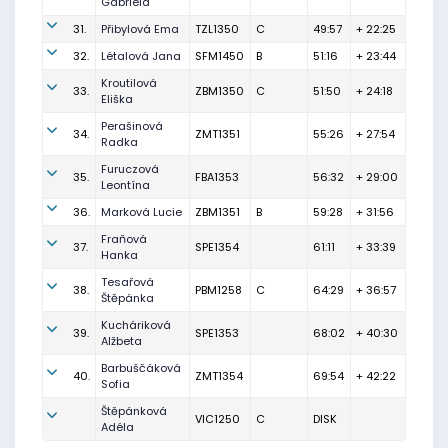
Gabriela
31.
Přibylová Ema
TZL1350
C
49:57
+ 22:25
32.
Létalová Jana
SFM1450
B
51:16
+ 23:44
Kroutilová
33.
ZBM1350
C
51:50
+ 24:18
Eliška
Perašinová
34.
ZMT1351
55:26
+ 27:54
Radka
Furuczová
35.
FBA1353
56:32
+ 29:00
Leontína
36.
Marková Lucie
ZBM1351
B
59:28
+ 31:56
Fraňová
37.
SPE1354
61:11
+ 33:39
Hanka
Tesařová
38.
PBM1258
C
64:29
+ 36:57
Štěpánka
Kucháriková
39.
SPE1353
68:02
+ 40:30
Alžbeta
Barbuščáková
40.
ZMT1354
69:54
+ 42:22
Sofia
Štěpánková
VIC1250
C
DISK
Adéla