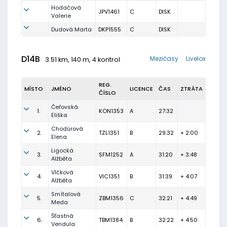
Hodačová
JPV1461
C
DISK
Valerie
Dudová Marta
DKP1555
C
DISK
D14B
Mezičasy
Livelox
3.51 km, 140 m, 4 kontrol
REG.
MÍSTO
JMÉNO
LICENCE
ČAS
ZTRÁTA
ČÍSLO
Čeřovská
1.
KON1353
A
27:32
Eliška
Chodúrová
2.
TZL1351
B
29:32
+ 2:00
Elena
Ligocká
3.
SFM1252
A
31:20
+ 3:48
Alžběta
Vlčková
4.
VIC1351
B
31:39
+ 4:07
Alžběta
Smítalová
5.
ZBM1356
C
32:21
+ 4:49
Meda
Šťastná
6.
TBM1384
B
32:22
+ 4:50
Vendula