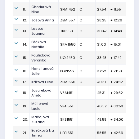
Chodurová
11.
SFM1452
C
27:54
+ 11:55
Nina
12.
Jašová Anna
ZBM1557
C
28:25
+ 12:26
Lasota
13.
TRI1553
C
30:47
+ 14:48
Joanna
Pěčková
14.
SKM1550
C
31:00
+ 15:01
Natálie
Paulíčková
15.
UOL1450
C
33:48
+ 17:49
Veronika
Hanslianová
16.
PGP1552
C
37:52
+ 21:53
Julie
17.
Křížová Elisa
ZBM1556
C
40:31
+ 24:32
Javureková
18.
VZA1451
45:31
+ 29:32
Aneta
Müllerová
19.
VBA1551
46:52
+ 30:53
Lucia
Máčajová
20.
SKS1551
49:59
+ 34:00
Zuzana
Buzáková Lia
21.
HBB1551
58:55
+ 42:56
Timea