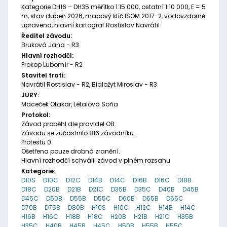
Kategorie DH16 – DH35 měřítko 1:15 000, ostatní 1:10 000, E = 5
m, stav duben 2026, mapový klíč ISOM 2017-2, vodovzdorně
upravena, hlavní kartograf Rostislav Navrátil
Ředitel závodu:
Bruková Jana - R3
Hlavní rozhodčí:
Prokop Lubomír - R2
Stavitel tratí:
Navrátil Rostislav - R2, Bialožyt Miroslav - R3
JURY:
Maceček Otakar, Létalová Soňa
Protokol:
Závod proběhl dle pravidel OB.
Závodu se zúčastnilo 816 závodníku.
Protestu 0
Ošetřena pouze drobná zranění.
Hlavní rozhodčí schválil závod v plném rozsahu
Kategorie:
D10S
D10C
D12C
D14B
D14C
D16B
D16C
D18B
D18C
D20B
D21B
D21C
D35B
D35C
D40B
D45B
D45C
D50B
D55B
D55C
D60B
D65B
D65C
D70B
D75B
D80B
H10S
H10C
H12C
H14B
H14C
H16B
H16C
H18B
H18C
H20B
H21B
H21C
H35B
H35C
H40B
H45B
H45C
H50B
H55B
H55C