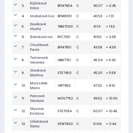
Růžičková
3.
BFM7854
C
40:07
+ 0:45
Klára
4.
Hrabalová Eva
BFM8051
C
40:53
+ 1:31
Doušková
5.
TBM7060
C
41:14
+ 1:52
Vlasta
6.
Šrámková Iva
RIC7251
C
41:50
+ 2:28
Chudíková
7.
BFM7851
C
43:58
+ 4:36
Pavla
Tomanová
8.
LBM7751
C
45:04
+ 5:42
Veronika
Glonková
9.
STE7450
C
45:20
+ 5:58
Martina
Marszałek
10.
14P7452
47:32
+ 8:10
Maria
Pannová
11.
MOV7752
C
49:52
+ 10:30
Vendula
Skyvová
12.
STE7054
C
50:07
+ 10:45
Kristýna
Urbánková
13.
SFM7650
C
51:06
+ 11:44
Šárka