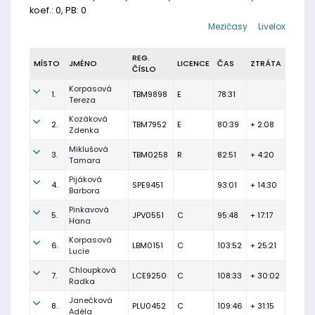
koef.: 0, PB: 0
Mezičasy
Livelox
REG.
MÍSTO
JMÉNO
LICENCE
ČAS
ZTRÁTA
ČÍSLO
Korpasová
1.
TBM9898
E
78:31
Tereza
Kozáková
2.
TBM7952
E
80:39
+ 2:08
Zdenka
Miklušová
3.
TBM0258
R
82:51
+ 4:20
Tamara
Pijáková
4.
SPE9451
93:01
+ 14:30
Barbora
Pinkavová
5.
JPV0551
C
95:48
+ 17:17
Hana
Korpasová
6.
LBM0151
C
103:52
+ 25:21
Lucie
Chloupková
7.
LCE9250
C
108:33
+ 30:02
Radka
Janečková
8.
PLU0452
C
109:46
+ 31:15
Adéla