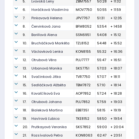
5.
Lvovská Leny
ZBM7557
50:28
+ 11:32
6.
Horáčková Vladimíra
MOV7750
50:55
+ 11:59
7.
Pinkavová Helena
JPV7767
51:31
+ 12:35
8.
Červinková Jana
BFM8052
53:54
+ 14:58
9.
Barillová Alena
SSN6951
54:08
+ 15:12
10.
Brucháčková Markéta
TZL8152
54:48
+ 15:52
11.
Václavková Lenka
KON8155
55:32
+ 16:36
12.
Otrubová Věra
PLU7777
55:47
+ 16:51
13.
Urbanová Monika
SKS7751
57:03
+ 18:07
14.
Svačinková Jitka
TVR7750
57:07
+ 18:11
15.
Sedláčková Alžběta
TBM7872
57:10
+ 18:14
16.
Kovalčíková Eva
AOP7852
57:24
+ 18:28
17.
Otrubová Johana
PLU7852
57:59
+ 19:03
18.
Bialeková Martina
EBB7351
58:15
+ 19:19
19.
Havírová Ľubica
TKE8152
58:50
+ 19:54
20.
Prutkayová Veronika
SKS7852
59:00
+ 20:04
21.
Rozsívalová Petra
KON8063
62:47
+ 23:51