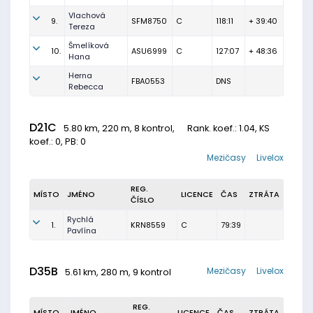
Vlachová
9.
SFM8750
C
118:11
+ 39:40
Tereza
Šmelíková
10.
ASU6999
C
127:07
+ 48:36
Hana
Herna
FBA0553
DNS
Rebecca
D21C
5.80 km, 220 m, 8 kontrol,
Rank. koef.
: 1.04, KS
koef.: 0, PB: 0
Mezičasy
Livelox
REG.
MÍSTO
JMÉNO
LICENCE
ČAS
ZTRÁTA
ČÍSLO
Rychlá
1.
KRN8559
C
79:39
Pavlína
D35B
Mezičasy
Livelox
5.61 km, 280 m, 9 kontrol
REG.
MÍSTO
JMÉNO
LICENCE
ČAS
ZTRÁTA