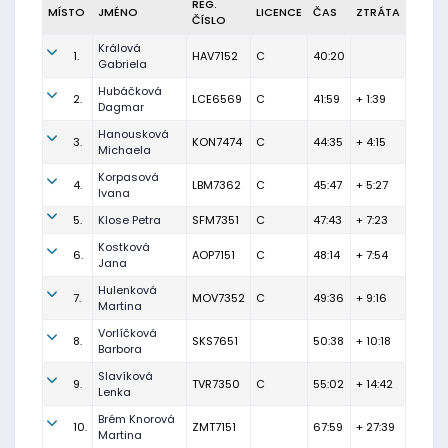
REG.
MÍSTO
JMÉNO
LICENCE
ČAS
ZTRÁTA
ČÍSLO
Králová
1.
HAV7152
C
40:20
Gabriela
Hubáčková
2.
LCE6569
C
41:59
+ 1:39
Dagmar
Hanousková
3.
KON7474
C
44:35
+ 4:15
Michaela
Korpasová
4.
LBM7362
C
45:47
+ 5:27
Ivana
5.
Klose Petra
SFM7351
C
47:43
+ 7:23
Kostková
6.
AOP7151
C
48:14
+ 7:54
Jana
Hulenková
7.
MOV7352
C
49:36
+ 9:16
Martina
Vorlíčková
8.
SKS7651
50:38
+ 10:18
Barbora
Slavíková
9.
TVR7350
C
55:02
+ 14:42
Lenka
Brém Knorová
10.
ZMT7151
67:59
+ 27:39
Martina