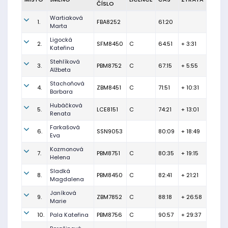
ČÍSLO
Wartiaková
1.
FBA8252
61:20
Marta
Ligocká
2.
SFM8450
C
64:51
+ 3:31
Kateřina
Stehlíková
3.
PBM8752
C
67:15
+ 5:55
Alžbeta
Stachoňová
4.
ZBM8451
C
71:51
+ 10:31
Barbara
Hubáčková
5.
LCE8151
C
74:21
+ 13:01
Renata
Farkašová
6.
SSN9053
80:09
+ 18:49
Eva
Kozmonová
7.
PBM8751
C
80:35
+ 19:15
Helena
Sladká
8.
PBM8450
C
82:41
+ 21:21
Magdalena
Janíková
9.
ZBM7852
C
88:18
+ 26:58
Marie
10.
Pala Kateřina
PBM8756
C
90:57
+ 29:37