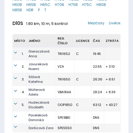
H60B
H65B
H65C
H70B
H75B
H75C
H80B
H85B
HDR
P
T
D10S
Mezičasy
Livelox
1.80 km, 10 m, 5 kontrol
REG.
MÍSTO
JMÉNO
LICENCE
ČAS
ZTRÁTA
ČÍSLO
Gieraczková
1.
TRI1652
C
19:45
Anna
Javureková
2.
VZA
22:55
+ 3:10
Noemi
Sližová
3.
TRI1650
C
26:36
+ 6:51
Kateřina
Müllerová
4.
VBA18AA
28:24
+ 8:39
Adela
Hudeczková
5.
OOP1850
C
63:12
+ 43:27
Elizabeth
Paveleková
SPE1BB0
DNS
Dominika
Doršicová Zora
SPE5550
DNS