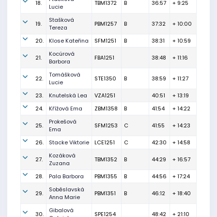
18.
TBM1372
B
36:57
+ 9:25
Lucie
Stašková
19.
PBM1257
B
37:32
+ 10:00
Tereza
20.
Klose Kateřina
SFM1251
B
38:31
+ 10:59
Kocúrová
21.
FBA1251
38:48
+ 11:16
Barbora
Tomášková
22.
STE1350
B
38:59
+ 11:27
Lucie
23.
Knutelská Lea
VZA1251
40:51
+ 13:19
24.
Křížová Ema
ZBM1358
B
41:54
+ 14:22
Prokešová
25.
SFM1253
C
41:55
+ 14:23
Ema
26.
Stacke Viktorie
LCE1251
C
42:30
+ 14:58
Kozáková
27.
TBM1352
B
44:29
+ 16:57
Zuzana
28.
Pala Barbora
PBM1355
B
44:56
+ 17:24
Soběslavská
29.
PBM1351
B
46:12
+ 18:40
Anna Marie
Gibalová
30.
SPE1254
48:42
+ 21:10