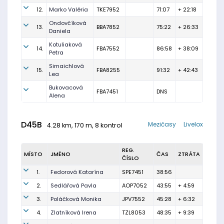
12.
Marko Valéria
TKE7952
71:07
+ 22:18
Ondovčíková
13.
BBA7852
75:22
+ 26:33
Daniela
Kotuliaková
14.
FBA7552
86:58
+ 38:09
Petra
Simaichlová
15.
FBA8255
91:32
+ 42:43
Lea
Bukovacová
FBA7451
DNS
Alena
D45B
Mezičasy
Livelox
4.28 km, 170 m, 8 kontrol
REG.
MÍSTO
JMÉNO
ČAS
ZTRÁTA
ČÍSLO
1.
Fedorová Katarína
SPE7451
38:56
2.
Sedlářová Pavla
AOP7052
43:55
+ 4:59
3.
Poláčková Monika
JPV7552
45:28
+ 6:32
4.
Zlatníková Irena
TZL8053
48:35
+ 9:39