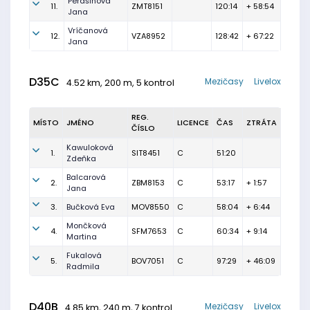
Perašinová
11.
ZMT8151
120:14
+ 58:54
Jana
Vríčanová
12.
VZA8952
128:42
+ 67:22
Jana
D35C
Mezičasy
Livelox
4.52 km, 200 m, 5 kontrol
REG.
MÍSTO
JMÉNO
LICENCE
ČAS
ZTRÁTA
ČÍSLO
Kawuloková
1.
SIT8451
C
51:20
Zdeňka
Balcarová
2.
ZBM8153
C
53:17
+ 1:57
Jana
3.
Bučková Eva
MOV8550
C
58:04
+ 6:44
Mončková
4.
SFM7653
C
60:34
+ 9:14
Martina
Fukalová
5.
BOV7051
C
97:29
+ 46:09
Radmila
D40B
Mezičasy
Livelox
4.85 km, 240 m, 7 kontrol