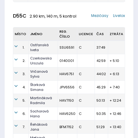
D55C
Mezičasy
Livelox
2.90 km, 140 m, 5 kontrol
REG.
MÍSTO
JMÉNO
LICENCE
ČAS
ZTRÁTA
ČÍSLO
Ostřanská
1.
SSU6591
C
37:49
Iveta
Czerkawska
2.
0140001
42:59
+ 5:10
Urszula
Vričanová
3.
HAV6751
C
44:02
+ 6:13
Sylva
Štorková
4.
JPV6556
C
45:29
+ 7:40
Simona
Martináková
5.
HAV7150
C
50:13
+ 12:24
Radmila
Sochorová
6.
HAV6250
C
50:35
+ 12:46
Hana
Řeháková
7.
BFM7152
C
51:29
+ 13:40
Jana
Metzová