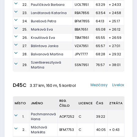
22.
Paulíčková Barbara
UOL7851
63:29
+ 24:33
23.
Lanátorová Katarína
RBA7856
63:54
+ 24:58
24.
Burešová Petra
BFM7855
64:13
+ 25:17
25.
Marková Eva
BBA7651
65:08
+ 26:12
26.
Kroutilová Eva
TBM7861
65:55
+ 26:59
27.
Bálintova Janka
VZA7951
65:57
+ 27:01
28.
Balvanová Martina
JPV7777
68:28
+ 29:32
Szentkeresztyová
29.
SSN7951
76:57
+ 38:01
Martina
D45C
Mezičasy
Livelox
3.37 km, 160 m, 5 kontrol
REG.
MÍSTO
JMÉNO
LICENCE
ČAS
ZTRÁTA
ČÍSLO
Pachmannová
1.
AOP7252
C
39:22
Hana
Máchová
2.
BFM7753
C
40:05
+ 0:43
Markéta