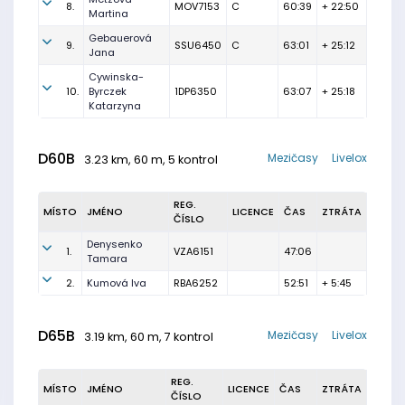
8.
MOV7153
C
60:39
+ 22:50
Martina
Gebauerová
9.
SSU6450
C
63:01
+ 25:12
Jana
Cywinska-
10.
Byrczek
1DP6350
63:07
+ 25:18
Katarzyna
D60B
Mezičasy
Livelox
3.23 km, 60 m, 5 kontrol
REG.
MÍSTO
JMÉNO
LICENCE
ČAS
ZTRÁTA
ČÍSLO
Denysenko
1.
VZA6151
47:06
Tamara
2.
Kumová Iva
RBA6252
52:51
+ 5:45
D65B
Mezičasy
Livelox
3.19 km, 60 m, 7 kontrol
REG.
MÍSTO
JMÉNO
LICENCE
ČAS
ZTRÁTA
ČÍSLO