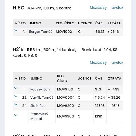
H16C
Mezičasy
Livelox
4.14 km, 180 m, 5 kontrol
MÍSTO
JMÉNO
REG. ČÍSLO
LICENCE
ČAS
ZTRÁTA
4.
Berger Tomáš
MOV1002
C
66:31
+ 25:16
H21B
11.58 km, 500 m, 14 kontrol,
Rank. koef.
: 1.04, KS
koef.: 0, PB: 0
Mezičasy
Livelox
REG.
MÍSTO
JMÉNO
LICENCE
ČAS
ZTRÁTA
ČÍSLO
11.
Fousek Jan
MOV9100
C
91:31
+ 14:33
22.
Vavřík Tomáš
MOV0004
C
116:24
+ 39:26
24.
Šidík Petr
MOV9200
C
123:16
+ 46:18
Stanovský
MOV9300
C
DISK
Michal