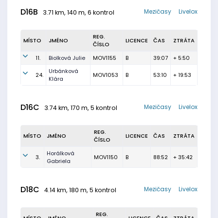
D16B
Mezičasy
Livelox
3.71 km, 140 m, 6 kontrol
REG.
MÍSTO
JMÉNO
LICENCE
ČAS
ZTRÁTA
ČÍSLO
11.
Biolková Julie
MOV1155
B
39:07
+ 5:50
Urbánková
24.
MOV1053
B
53:10
+ 19:53
Klára
D16C
Mezičasy
Livelox
3.74 km, 170 m, 5 kontrol
REG.
MÍSTO
JMÉNO
LICENCE
ČAS
ZTRÁTA
ČÍSLO
Horálková
3.
MOV1150
B
88:52
+ 35:42
Gabriela
D18C
Mezičasy
Livelox
4.14 km, 180 m, 5 kontrol
REG.