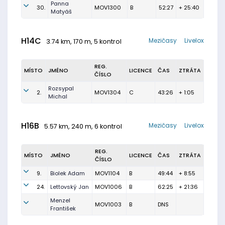
Panna
30.
MOV1300
B
52:27
+ 25:40
Matyáš
H14C
Mezičasy
Livelox
3.74 km, 170 m, 5 kontrol
REG.
MÍSTO
JMÉNO
LICENCE
ČAS
ZTRÁTA
ČÍSLO
Rozsypal
2.
MOV1304
C
43:26
+ 1:05
Michal
H16B
Mezičasy
Livelox
5.57 km, 240 m, 6 kontrol
REG.
MÍSTO
JMÉNO
LICENCE
ČAS
ZTRÁTA
ČÍSLO
9.
Biolek Adam
MOV1104
B
49:44
+ 8:55
24.
Lettovský Jan
MOV1006
B
62:25
+ 21:36
Menzel
MOV1003
B
DNS
František