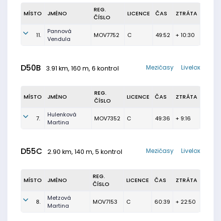
REG.
MÍSTO
JMÉNO
LICENCE
ČAS
ZTRÁTA
ČÍSLO
Pannová
11.
MOV7752
C
49:52
+ 10:30
Vendula
D50B
Mezičasy
Livelox
3.91 km, 160 m, 6 kontrol
REG.
MÍSTO
JMÉNO
LICENCE
ČAS
ZTRÁTA
ČÍSLO
Hulenková
7.
MOV7352
C
49:36
+ 9:16
Martina
D55C
Mezičasy
Livelox
2.90 km, 140 m, 5 kontrol
REG.
MÍSTO
JMÉNO
LICENCE
ČAS
ZTRÁTA
ČÍSLO
Metzová
8.
MOV7153
C
60:39
+ 22:50
Martina