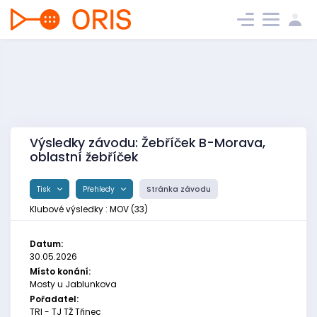
Výsledky závodu: Žebříček B-Morava,
oblastní žebříček
Tisk
Přehledy
Stránka závodu
Klubové výsledky : MOV (33)
Datum:
30.05.2026
Místo konání:
Mosty u Jablunkova
Pořadatel:
TRI - TJ TŽ Třinec