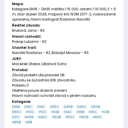
Mapa:
Kategorie DH16 – DH35 měřítko 1:15 000, ostatní 1:10 000, E = 5
m, stav duben 2026, mapový klíč ISOM 2017-2, vodovzdorně
upravena, hlavní kartograf Rostislav Navrátil
Ředitel závodu:
Bruková Jana - R3
Hlavní rozhodčí:
Prokop Lubomír - R2
Stavitel tratí:
Navrátil Rostislav - R2, Bialožyt Miroslav - R3
JURY:
Maceček Otakar, Létalová Soňa
Protokol:
Závod proběhl dle pravidel OB.
Závodu se zúčastnilo 816 závodníku.
Protestu 0
Ošetřena pouze drobná zranění.
Hlavní rozhodčí schválil závod v plném rozsahu
Kategorie:
D16B
D16C
D18C
D35C
D45B
D45C
D50B
D55C
H10C
H12C
H14B
H14C
H16B
H16C
H21B
H21C
H45B
H45C
H50B
H55C
H60B
H65C
H85B
HDR