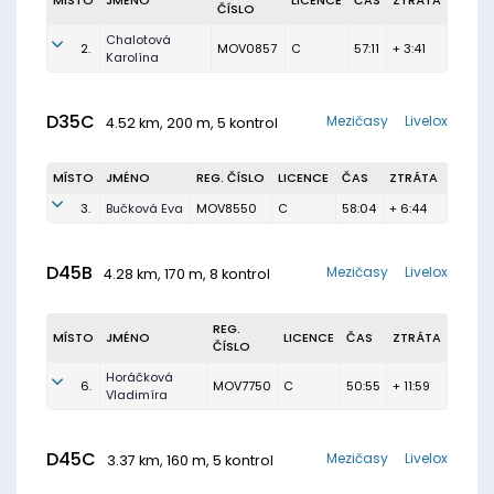
MÍSTO
JMÉNO
LICENCE
ČAS
ZTRÁTA
ČÍSLO
Chalotová
2.
MOV0857
C
57:11
+ 3:41
Karolína
D35C
Mezičasy
Livelox
4.52 km, 200 m, 5 kontrol
MÍSTO
JMÉNO
REG. ČÍSLO
LICENCE
ČAS
ZTRÁTA
3.
Bučková Eva
MOV8550
C
58:04
+ 6:44
D45B
Mezičasy
Livelox
4.28 km, 170 m, 8 kontrol
REG.
MÍSTO
JMÉNO
LICENCE
ČAS
ZTRÁTA
ČÍSLO
Horáčková
6.
MOV7750
C
50:55
+ 11:59
Vladimíra
D45C
Mezičasy
Livelox
3.37 km, 160 m, 5 kontrol