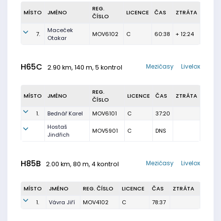
REG.
MÍSTO
JMÉNO
LICENCE
ČAS
ZTRÁTA
ČÍSLO
Maceček
7.
MOV6102
C
60:38
+ 12:24
Otakar
H65C
Mezičasy
Livelox
2.90 km, 140 m, 5 kontrol
REG.
MÍSTO
JMÉNO
LICENCE
ČAS
ZTRÁTA
ČÍSLO
1.
Bednář Karel
MOV6101
C
37:20
Hostaš
MOV5901
C
DNS
Jindřich
H85B
Mezičasy
Livelox
2.00 km, 80 m, 4 kontrol
MÍSTO
JMÉNO
REG. ČÍSLO
LICENCE
ČAS
ZTRÁTA
1.
Vávra Jiří
MOV4102
C
78:37