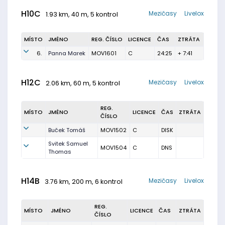
H10C
Mezičasy
Livelox
1.93 km, 40 m, 5 kontrol
MÍSTO
JMÉNO
REG. ČÍSLO
LICENCE
ČAS
ZTRÁTA
6.
Panna Marek
MOV1601
C
24:25
+ 7:41
H12C
Mezičasy
Livelox
2.06 km, 60 m, 5 kontrol
REG.
MÍSTO
JMÉNO
LICENCE
ČAS
ZTRÁTA
ČÍSLO
Buček Tomáš
MOV1502
C
DISK
Svitek Samuel
MOV1504
C
DNS
Thomas
H14B
Mezičasy
Livelox
3.76 km, 200 m, 6 kontrol
REG.
MÍSTO
JMÉNO
LICENCE
ČAS
ZTRÁTA
ČÍSLO