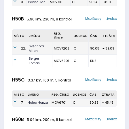
3.
Panna Jan
MOV7101
C
50:14
+ 3:30
H50B
Mezičasy
Livelox
5.96 km, 230 m, 9 kontrol
REG.
MÍSTO
JMÉNO
LICENCE
ČAS
ZTRÁTA
ČÍSLO
Svěchota
22.
MOV7202
C
90:05
+ 39:09
Milan
Berger
MOV6901
C
DNS
Tomáš
H55C
Mezičasy
Livelox
3.37 km, 160 m, 5 kontrol
MÍSTO
JMÉNO
REG. ČÍSLO
LICENCE
ČAS
ZTRÁTA
7.
Holec Honza
MOV6701
C
80:38
+ 45:45
H60B
Mezičasy
Livelox
5.04 km, 200 m, 8 kontrol