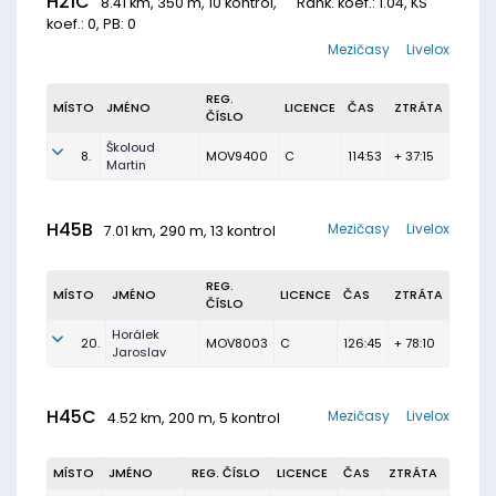
H21C
8.41 km, 350 m, 10 kontrol,
Rank. koef.
: 1.04, KS
koef.: 0, PB: 0
Mezičasy
Livelox
REG.
MÍSTO
JMÉNO
LICENCE
ČAS
ZTRÁTA
ČÍSLO
Školoud
8.
MOV9400
C
114:53
+ 37:15
Martin
H45B
Mezičasy
Livelox
7.01 km, 290 m, 13 kontrol
REG.
MÍSTO
JMÉNO
LICENCE
ČAS
ZTRÁTA
ČÍSLO
Horálek
20.
MOV8003
C
126:45
+ 78:10
Jaroslav
H45C
Mezičasy
Livelox
4.52 km, 200 m, 5 kontrol
MÍSTO
JMÉNO
REG. ČÍSLO
LICENCE
ČAS
ZTRÁTA