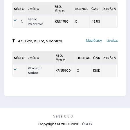
REG.
MÍSTO
JMÉNO
LICENCE
ČAS
ZTRÁTA
ČÍSLO
Lenka
1.
KRN1750
C
45:53
Polzerová
T
Mezičasy
Livelox
4.50 km, 150 m, 9 kontrol
REG.
MÍSTO
JMÉNO
LICENCE
ČAS
ZTRÁTA
ČÍSLO
Vladimír
KRN5900
C
DISK
Malec
Verze: 6.0.0
Copyright © 2010-2026
ČSOS