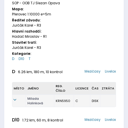
SOP - OOB TJ Slezan Opava
Mapa:
Přerovec 1:10000 e=5m
Ředitel závodu:
Jurčák Karel - R3
Hlavní rozhodčí:
Hadač Miroslav - R1
Stavitel tratí:
Jurčák Karel - R3
Kategorie:
D
D10
T
D
Mezičasy
Livelox
6.26 km, 180 m, 10 kontrol
REG.
MÍSTO
JMÉNO
LICENCE
ČAS
ZTRÁTA
ČÍSLO
Milada
KRN5950
C
DISK
Holinková
D10
Mezičasy
Livelox
1.72 km, 60 m, 8 kontrol