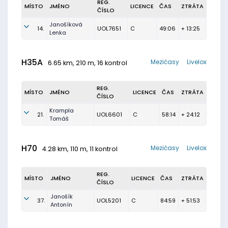
REG.
MÍSTO
JMÉNO
LICENCE
ČAS
ZTRÁTA
ČÍSLO
Janošíková
14.
UOL7651
C
49:06
+ 13:25
Lenka
H35A
Mezičasy
Livelox
6.65 km, 210 m, 16 kontrol
REG.
MÍSTO
JMÉNO
LICENCE
ČAS
ZTRÁTA
ČÍSLO
Krampla
21.
UOL6601
C
58:14
+ 24:12
Tomáš
H70
Mezičasy
Livelox
4.28 km, 110 m, 11 kontrol
REG.
MÍSTO
JMÉNO
LICENCE
ČAS
ZTRÁTA
ČÍSLO
Janošík
37.
UOL5201
C
84:59
+ 51:53
Antonín