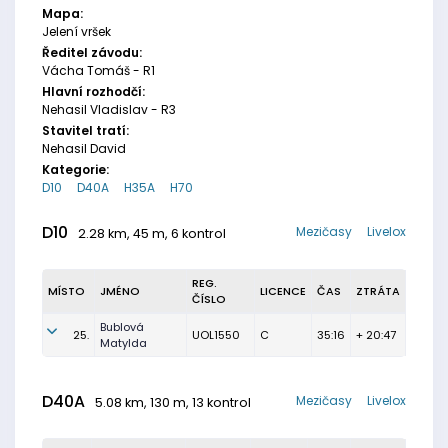
Mapa:
Jelení vršek
Ředitel závodu:
Vácha Tomáš - R1
Hlavní rozhodčí:
Nehasil Vladislav - R3
Stavitel tratí:
Nehasil David
Kategorie:
D10
D40A
H35A
H70
D10
Mezičasy
Livelox
2.28 km, 45 m, 6 kontrol
REG.
MÍSTO
JMÉNO
LICENCE
ČAS
ZTRÁTA
ČÍSLO
Bublová
25.
UOL1550
C
35:16
+ 20:47
Matylda
D40A
Mezičasy
Livelox
5.08 km, 130 m, 13 kontrol