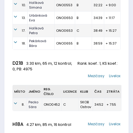
Holíková
10.
ONO0553
B
32:22
+ 9:00
Simona
Urbánková
13.
ONO0650
B
34:39
+ 11:17
Eva
Holíková
17.
ONO0653
C
38:49
+ 15:27
Petra
Pekárková
18.
ONO0655
B
38:59
+ 15:37
Bára
D21B
3.30 km, 65 m, 12 kontrol,
Rank. koef.
: 1, KS koef.:
0, PB: 4975
Mezičasy
Livelox
REG.
MÍSTO
JMÉNO
LICENCE
KLUB
ČAS
ZTRÁTA
ČÍSLO
Pecko
SKOB
8.
ONO0452
C
34:52
+ 7:55
Sára
Ostrov
H18A
Mezičasy
Livelox
4.27 km, 85 m, 16 kontrol