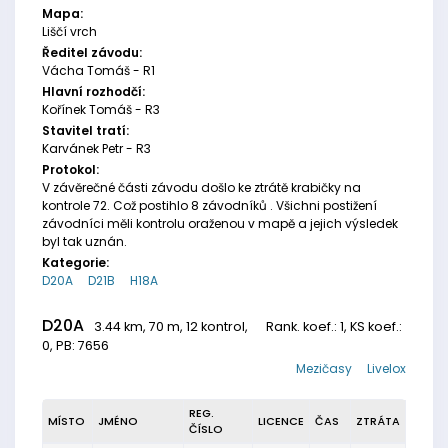
Mapa:
Liščí vrch
Ředitel závodu:
Vácha Tomáš - R1
Hlavní rozhodčí:
Kořínek Tomáš - R3
Stavitel tratí:
Karvánek Petr - R3
Protokol:
V závěrečné části závodu došlo ke ztrátě krabičky na
kontrole 72. Což postihlo 8 závodníků . Všichni postižení
závodníci měli kontrolu oraženou v mapě a jejich výsledek
byl tak uznán.
Kategorie:
D20A
D21B
H18A
D20A
3.44 km, 70 m, 12 kontrol,
Rank. koef.
: 1, KS koef.:
0, PB: 7656
Mezičasy
Livelox
REG.
MÍSTO
JMÉNO
LICENCE
ČAS
ZTRÁTA
ČÍSLO