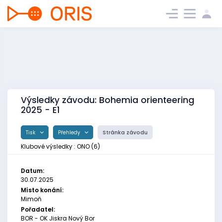
Výsledky závodu: Bohemia orienteering
2025 - E1
Tisk
Přehledy
Stránka závodu
Klubové výsledky : ONO (6)
Datum:
30.07.2025
Místo konání:
Mimoň
Pořadatel:
BOR - OK Jiskra Nový Bor