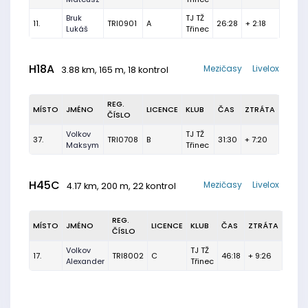
Bruk
TJ TŽ
11.
TRI0901
A
26:28
+ 2:18
Lukáš
Třinec
H18A
Mezičasy
Livelox
3.88 km, 165 m, 18 kontrol
REG.
MÍSTO
JMÉNO
LICENCE
KLUB
ČAS
ZTRÁTA
ČÍSLO
Volkov
TJ TŽ
37.
TRI0708
B
31:30
+ 7:20
Maksym
Třinec
H45C
Mezičasy
Livelox
4.17 km, 200 m, 22 kontrol
REG.
MÍSTO
JMÉNO
LICENCE
KLUB
ČAS
ZTRÁTA
ČÍSLO
Volkov
TJ TŽ
17.
TRI8002
C
46:18
+ 9:26
Alexander
Třinec