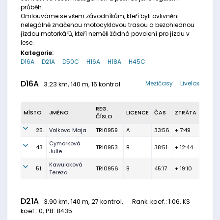
průběh.
Omlouváme se všem závodníkům, kteří byli ovlivněni
nelegálně značenou motocyklovou trasou a bezohlednou
jízdou motorkářů, kteří neměli žádná povolení pro jízdu v
lese.
Kategorie:
D16A
D21A
D50C
H16A
H18A
H45C
D16A
Mezičasy
Livelox
3.23 km, 140 m, 16 kontrol
REG.
MÍSTO
JMÉNO
LICENCE
ČAS
ZTRÁTA
ČÍSLO
25.
Volkova Maja
TRI0959
A
33:56
+ 7:49
Cymorková
43.
TRI0953
B
38:51
+ 12:44
Julie
Kawuloková
51.
TRI0956
B
45:17
+ 19:10
Tereza
D21A
3.90 km, 140 m, 27 kontrol,
Rank. koef.
: 1.06, KS
koef.: 0, PB: 8435