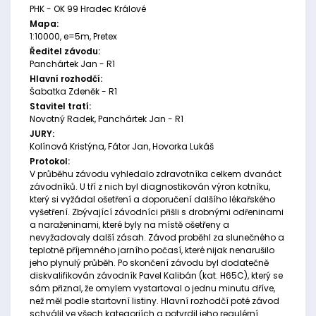
PHK - OK 99 Hradec Králové
Mapa:
1:10000, e=5m, Pretex
Ředitel závodu:
Panchártek Jan - R1
Hlavní rozhodčí:
Šabatka Zdeněk - R1
Stavitel tratí:
Novotný Radek, Panchártek Jan - R1
JURY:
Kolínová Kristýna, Fátor Jan, Hovorka Lukáš
Protokol:
V průběhu závodu vyhledalo zdravotníka celkem dvanáct
závodníků. U tří z nich byl diagnostikován výron kotníku,
který si vyžádal ošetření a doporučení dalšího lékařského
vyšetření. Zbývající závodníci přišli s drobnými odřeninami
a naraženinami, které byly na místě ošetřeny a
nevyžadovaly další zásah. Závod proběhl za slunečného a
teplotně příjemného jarního počasí, které nijak nenarušilo
jeho plynulý průběh. Po skončení závodu byl dodatečně
diskvalifikován závodník Pavel Kalibán (kat. H65C), který se
sám přiznal, že omylem vystartoval o jednu minutu dříve,
než měl podle startovní listiny. Hlavní rozhodčí poté závod
schválil ve všech kategoriích a potvrdil jeho regulérní