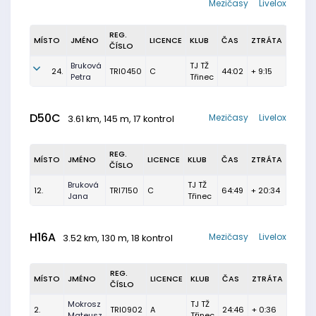
Mezičasy
Livelox
REG.
MÍSTO
JMÉNO
LICENCE
KLUB
ČAS
ZTRÁTA
ČÍSLO
Bruková
TJ TŽ
24.
TRI0450
C
44:02
+ 9:15
Petra
Třinec
D50C
Mezičasy
Livelox
3.61 km, 145 m, 17 kontrol
REG.
MÍSTO
JMÉNO
LICENCE
KLUB
ČAS
ZTRÁTA
ČÍSLO
Bruková
TJ TŽ
12.
TRI7150
C
64:49
+ 20:34
Jana
Třinec
H16A
Mezičasy
Livelox
3.52 km, 130 m, 18 kontrol
REG.
MÍSTO
JMÉNO
LICENCE
KLUB
ČAS
ZTRÁTA
ČÍSLO
Mokrosz
TJ TŽ
2.
TRI0902
A
24:46
+ 0:36
Mateusz
Třinec