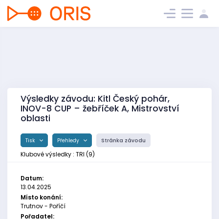
Výsledky závodu: Kitl Český pohár,
INOV-8 CUP – žebříček A, Mistrovství
oblasti
Tisk
Přehledy
Stránka závodu
Klubové výsledky : TRI (9)
Datum:
13.04.2025
Místo konání:
Trutnov - Poříčí
Pořadatel: