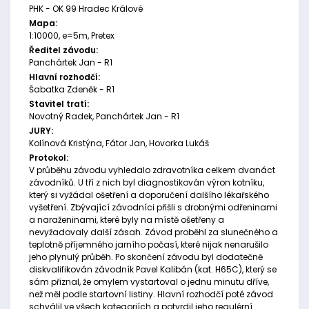
PHK - OK 99 Hradec Králové
Mapa:
1:10000, e=5m, Pretex
Ředitel závodu:
Panchártek Jan - R1
Hlavní rozhodčí:
Šabatka Zdeněk - R1
Stavitel tratí:
Novotný Radek, Panchártek Jan - R1
JURY:
Kolínová Kristýna, Fátor Jan, Hovorka Lukáš
Protokol:
V průběhu závodu vyhledalo zdravotníka celkem dvanáct
závodníků. U tří z nich byl diagnostikován výron kotníku,
který si vyžádal ošetření a doporučení dalšího lékařského
vyšetření. Zbývající závodníci přišli s drobnými odřeninami
a naraženinami, které byly na místě ošetřeny a
nevyžadovaly další zásah. Závod proběhl za slunečného a
teplotně příjemného jarního počasí, které nijak nenarušilo
jeho plynulý průběh. Po skončení závodu byl dodatečně
diskvalifikován závodník Pavel Kalibán (kat. H65C), který se
sám přiznal, že omylem vystartoval o jednu minutu dříve,
než měl podle startovní listiny. Hlavní rozhodčí poté závod
schválil ve všech kategoriích a potvrdil jeho regulérní