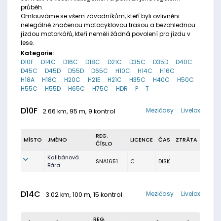
průběh.
Omlouváme se všem závodníkům, kteří byli ovlivněni
nelegálně značenou motocyklovou trasou a bezohlednou
jízdou motorkářů, kteří neměli žádná povolení pro jízdu v
lese.
Kategorie:
D10F
D14C
D16C
D18C
D21C
D35C
D35D
D40C
D45C
D45D
D55D
D65C
H10C
H14C
H16C
H18A
H18C
H20C
H21E
H21C
H35C
H40C
H50C
H55C
H55D
H65C
H75C
HDR
P
T
D10F
Mezičasy
Livelox
2.66 km, 95 m, 9 kontrol
REG.
MÍSTO
JMÉNO
LICENCE
ČAS
ZTRÁTA
ČÍSLO
Kalibánová
SNA1651
C
DISK
Bára
D14C
Mezičasy
Livelox
3.02 km, 100 m, 15 kontrol
REG.