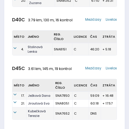
20.
SNA8052
C
67:10
+ 35:31
Zuzana
D40C
Mezičasy
Livelox
3.79 km, 130 m, 16 kontrol
REG.
MÍSTO
JMÉNO
LICENCE
ČAS
ZTRÁTA
ČÍSLO
Stolinová
4.
SNA8151
C
46:20
+ 5:18
Lenka
D45C
Mezičasy
Livelox
3.61 km, 145 m, 19 kontrol
REG.
MÍSTO
JMÉNO
LICENCE
ČAS
ZTRÁTA
ČÍSLO
17.
Ježková Dana
SNA7850
C
59:09
+ 16:48
21.
Jiroutová Eva
SNA8051
C
60:18
+ 17:57
Kubečková
SNA7652
C
DNS
Terezie