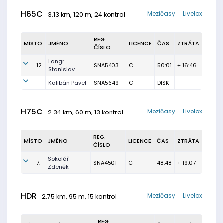
H65C
Mezičasy
Livelox
3.13 km, 120 m, 24 kontrol
REG.
MÍSTO
JMÉNO
LICENCE
ČAS
ZTRÁTA
ČÍSLO
Langr
12.
SNA5403
C
50:01
+ 16:46
Stanislav
Kalibán Pavel
SNA5649
C
DISK
H75C
Mezičasy
Livelox
2.34 km, 60 m, 13 kontrol
REG.
MÍSTO
JMÉNO
LICENCE
ČAS
ZTRÁTA
ČÍSLO
Sokolář
7.
SNA4501
C
48:48
+ 19:07
Zdeněk
HDR
Mezičasy
Livelox
2.75 km, 95 m, 15 kontrol
REG.