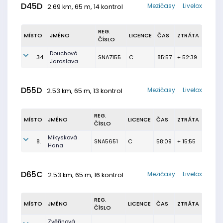
D45D
Mezičasy
Livelox
2.69 km, 65 m, 14 kontrol
REG.
MÍSTO
JMÉNO
LICENCE
ČAS
ZTRÁTA
ČÍSLO
Douchová
34.
SNA7155
C
85:57
+ 52:39
Jaroslava
D55D
Mezičasy
Livelox
2.53 km, 65 m, 13 kontrol
REG.
MÍSTO
JMÉNO
LICENCE
ČAS
ZTRÁTA
ČÍSLO
Mikysková
8.
SNA5651
C
58:09
+ 15:55
Hana
D65C
Mezičasy
Livelox
2.53 km, 65 m, 16 kontrol
REG.
MÍSTO
JMÉNO
LICENCE
ČAS
ZTRÁTA
ČÍSLO
Zvěřinová