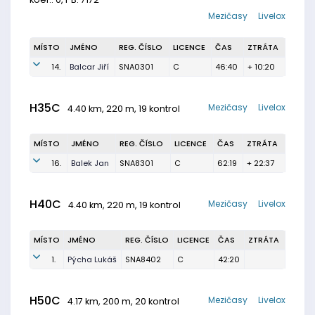
Mezičasy
Livelox
MÍSTO
JMÉNO
REG. ČÍSLO
LICENCE
ČAS
ZTRÁTA
14.
Balcar Jiří
SNA0301
C
46:40
+ 10:20
H35C
Mezičasy
Livelox
4.40 km, 220 m, 19 kontrol
MÍSTO
JMÉNO
REG. ČÍSLO
LICENCE
ČAS
ZTRÁTA
16.
Balek Jan
SNA8301
C
62:19
+ 22:37
H40C
Mezičasy
Livelox
4.40 km, 220 m, 19 kontrol
MÍSTO
JMÉNO
REG. ČÍSLO
LICENCE
ČAS
ZTRÁTA
1.
Pýcha Lukáš
SNA8402
C
42:20
H50C
Mezičasy
Livelox
4.17 km, 200 m, 20 kontrol