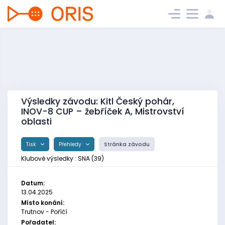
Výsledky závodu: Kitl Český pohár,
INOV-8 CUP – žebříček A, Mistrovství
oblasti
Tisk
Přehledy
Stránka závodu
Klubové výsledky : SNA (39)
Datum:
13.04.2025
Místo konání:
Trutnov - Poříčí
Pořadatel: