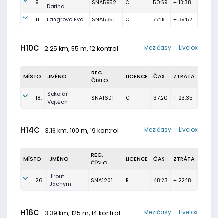
9.
SNA5952
C
50:59
+ 13:38
Darina
11.
Langrová Eva
SNA5351
C
77:18
+ 39:57
H10C
Mezičasy
Livelox
2.25 km, 55 m, 12 kontrol
REG.
MÍSTO
JMÉNO
LICENCE
ČAS
ZTRÁTA
ČÍSLO
Sokolář
18.
SNA1601
C
37:20
+ 23:35
Vojtěch
H14C
Mezičasy
Livelox
3.16 km, 100 m, 19 kontrol
REG.
MÍSTO
JMÉNO
LICENCE
ČAS
ZTRÁTA
ČÍSLO
Jirout
26.
SNA1201
B
48:23
+ 22:18
Jáchym
H16C
Mezičasy
Livelox
3.39 km, 125 m, 14 kontrol