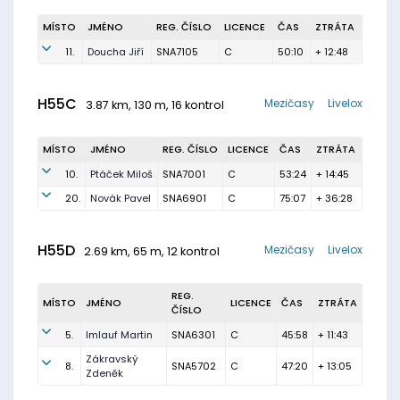
MÍSTO
JMÉNO
REG. ČÍSLO
LICENCE
ČAS
ZTRÁTA
11.
Doucha Jiří
SNA7105
C
50:10
+ 12:48
H55C
Mezičasy
Livelox
3.87 km, 130 m, 16 kontrol
MÍSTO
JMÉNO
REG. ČÍSLO
LICENCE
ČAS
ZTRÁTA
10.
Ptáček Miloš
SNA7001
C
53:24
+ 14:45
20.
Novák Pavel
SNA6901
C
75:07
+ 36:28
H55D
Mezičasy
Livelox
2.69 km, 65 m, 12 kontrol
REG.
MÍSTO
JMÉNO
LICENCE
ČAS
ZTRÁTA
ČÍSLO
5.
Imlauf Martin
SNA6301
C
45:58
+ 11:43
Zákravský
8.
SNA5702
C
47:20
+ 13:05
Zdeněk