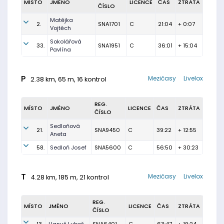
MÍSTO
JMÉNO
LICENCE
ČAS
ZTRÁTA
ČÍSLO
Matějka
2.
SNA1701
C
21:04
+ 0:07
Vojtěch
Sokolářová
33.
SNA1951
C
36:01
+ 15:04
Pavlína
P
Mezičasy
Livelox
2.38 km, 65 m, 16 kontrol
REG.
MÍSTO
JMÉNO
LICENCE
ČAS
ZTRÁTA
ČÍSLO
Sedloňová
21.
SNA9450
C
39:22
+ 12:55
Aneta
58.
Sedloň Josef
SNA5600
C
56:50
+ 30:23
T
Mezičasy
Livelox
4.28 km, 185 m, 21 kontrol
REG.
MÍSTO
JMÉNO
LICENCE
ČAS
ZTRÁTA
ČÍSLO