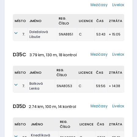
Mezičasy
Livelox
REG.
MÍSTO
JMÉNO
LICENCE
ČAS
ZTRÁTA
ČÍSLO
Doležalová
7.
SNA8851
C
53:43
+ 15:05
Libuše
D35C
Mezičasy
Livelox
3.79 km, 130 m, 18 kontrol
REG.
MÍSTO
JMÉNO
LICENCE
ČAS
ZTRÁTA
ČÍSLO
Balková
7.
SNA8053
C
59:56
+ 14:38
Lenka
D35D
Mezičasy
Livelox
2.74 km, 100 m, 14 kontrol
REG.
MÍSTO
JMÉNO
LICENCE
ČAS
ZTRÁTA
ČÍSLO
Knedlíková