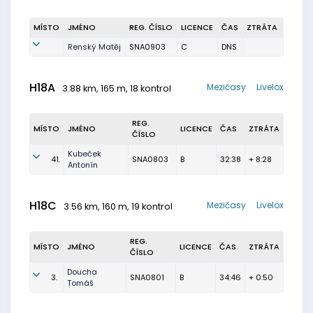
MÍSTO
JMÉNO
REG. ČÍSLO
LICENCE
ČAS
ZTRÁTA
Renský Matěj
SNA0903
C
DNS
H18A
Mezičasy
Livelox
3.88 km, 165 m, 18 kontrol
REG.
MÍSTO
JMÉNO
LICENCE
ČAS
ZTRÁTA
ČÍSLO
Kubeček
41.
SNA0803
B
32:38
+ 8:28
Antonín
H18C
Mezičasy
Livelox
3.56 km, 160 m, 19 kontrol
REG.
MÍSTO
JMÉNO
LICENCE
ČAS
ZTRÁTA
ČÍSLO
Doucha
3.
SNA0801
B
34:46
+ 0:50
Tomáš