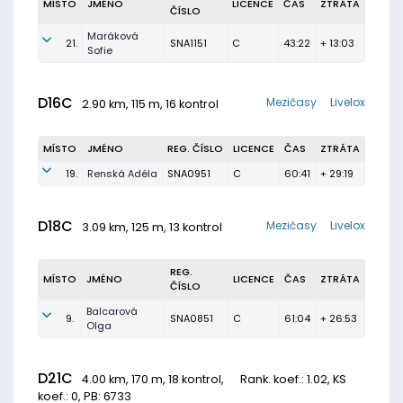
MÍSTO
JMÉNO
LICENCE
ČAS
ZTRÁTA
ČÍSLO
Maráková
21.
SNA1151
C
43:22
+ 13:03
Sofie
D16C
Mezičasy
Livelox
2.90 km, 115 m, 16 kontrol
MÍSTO
JMÉNO
REG. ČÍSLO
LICENCE
ČAS
ZTRÁTA
19.
Renská Adéla
SNA0951
C
60:41
+ 29:19
D18C
Mezičasy
Livelox
3.09 km, 125 m, 13 kontrol
REG.
MÍSTO
JMÉNO
LICENCE
ČAS
ZTRÁTA
ČÍSLO
Balcarová
9.
SNA0851
C
61:04
+ 26:53
Olga
D21C
4.00 km, 170 m, 18 kontrol,
Rank. koef.
: 1.02, KS
koef.: 0, PB: 6733