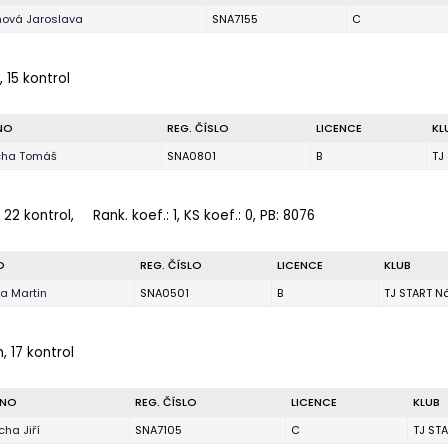
ová Jaroslava
SNA7155
C
 15 kontrol
NO
REG. ČÍSLO
LICENCE
KL
cha Tomáš
SNA0801
B
TJ
 22 kontrol,
Rank. koef.
: 1, KS koef.: 0, PB: 8076
O
REG. ČÍSLO
LICENCE
KLUB
a Martin
SNA0501
B
TJ START N
, 17 kontrol
ÉNO
REG. ČÍSLO
LICENCE
KLUB
ha Jiří
SNA7105
C
TJ ST