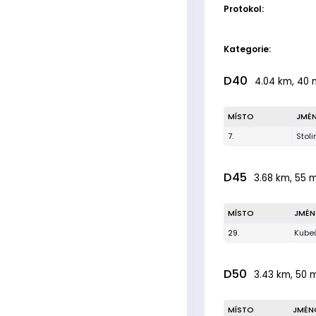
Protokol:
Kategorie:
D40
4.04 km, 40 m
MÍSTO
JMÉ
7.
Stol
D45
3.68 km, 55 m
MÍSTO
JMÉ
29.
Kubeč
D50
3.43 km, 50 m
MÍSTO
JMÉN