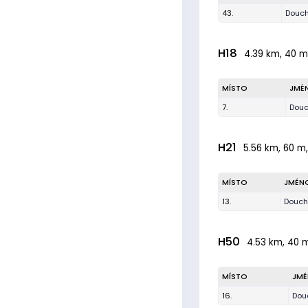
43.
Douch
H18
4.39 km, 40 m,
MÍSTO
JMÉ
7.
Dou
H21
5.56 km, 60 m,
MÍSTO
JMÉN
13.
Douch
H50
4.53 km, 40 m
MÍSTO
JM
16.
Douc