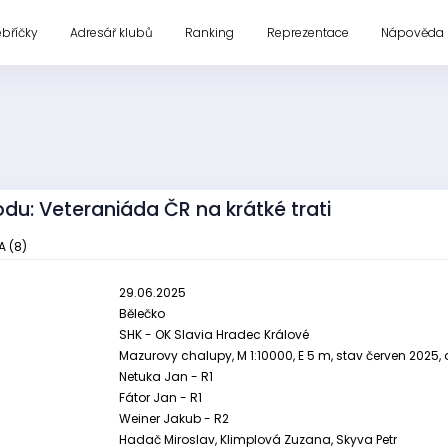
ebříčky
Adresář klubů
Ranking
Reprezentace
Nápověda
du: Veteraniáda ČR na krátké trati
A (8)
29.06.2025
Bělečko
SHK - OK Slavia Hradec Králové
Mazurovy chalupy, M 1:10000, E 5 m, stav červen 2025,
Netuka Jan - R1
Fátor Jan - R1
Weiner Jakub - R2
Hadač Miroslav, Klimplová Zuzana, Skyva Petr