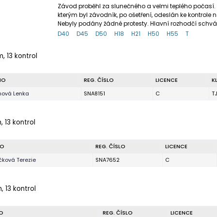
Závod proběhl za slunečného a velmi teplého počasí. 
kterým byl závodník, po ošetření, odeslán ke kontrole
Nebyly podány žádné protesty. Hlavní rozhodčí schvál
D40
D45
D50
H18
H21
H50
H55
T
, 13 kontrol
NO
REG. ČÍSLO
LICENCE
K
inová Lenka
SNA8151
C
T
, 13 kontrol
NO
REG. ČÍSLO
LICENCE
ková Terezie
SNA7652
C
, 13 kontrol
O
REG. ČÍSLO
LICENCE