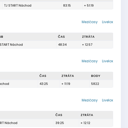
TJ START Náchod
83:15
+ 51:19
Mezičasy
Livelox
UB
ČAS
ZTRÁTA
 START Náchod
48:34
+ 12:57
Mezičasy
Livelox
ČAS
ZTRÁTA
BODY
áchod
43:25
+ 11:19
5822
Mezičasy
Livelox
ČAS
ZTRÁTA
ART Náchod
39:25
+ 12:12