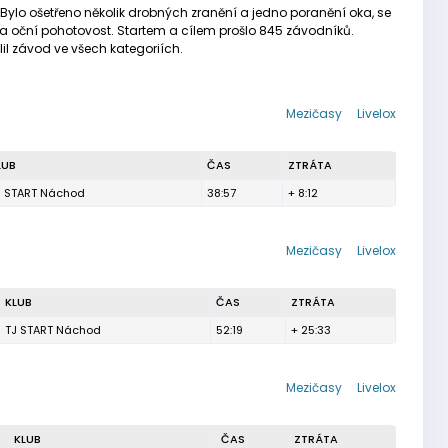
Bylo ošetřeno několik drobných zranění a jedno poranění oka, se
 na oční pohotovost. Startem a cílem prošlo 845 závodníků.
il závod ve všech kategoriích.
Mezičasy
Livelox
LUB
ČAS
ZTRÁTA
J START Náchod
38:57
+ 8:12
Mezičasy
Livelox
KLUB
ČAS
ZTRÁTA
TJ START Náchod
52:19
+ 25:33
Mezičasy
Livelox
KLUB
ČAS
ZTRÁTA