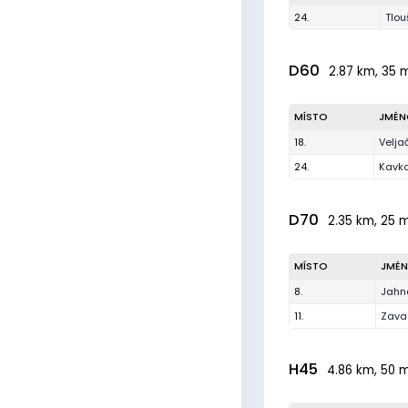
24.
Tlou
D60
2.87 km, 35 m
MÍSTO
JMÉN
18.
Velja
24.
Kavk
D70
2.35 km, 25 m
MÍSTO
JMÉ
8.
Jahn
11.
Zava
H45
4.86 km, 50 m