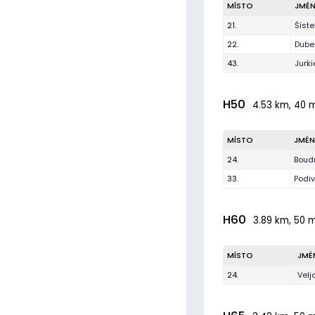
MÍSTO
JMÉ
21.
Šíste
22.
Dube
43.
Jurki
H50
4.53 km, 40 m
MÍSTO
JMÉ
24.
Boud
33.
Podi
H60
3.89 km, 50 m
MÍSTO
JMÉ
24.
Velj