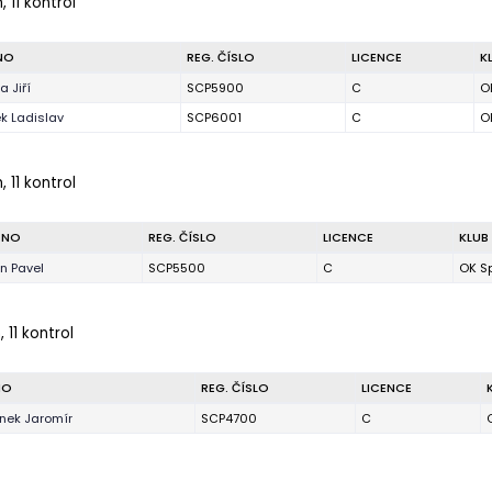
 11 kontrol
NO
REG. ČÍSLO
LICENCE
K
a Jiří
SCP5900
C
O
k Ladislav
SCP6001
C
O
 11 kontrol
ÉNO
REG. ČÍSLO
LICENCE
KLUB
n Pavel
SCP5500
C
OK S
 11 kontrol
NO
REG. ČÍSLO
LICENCE
ánek Jaromír
SCP4700
C