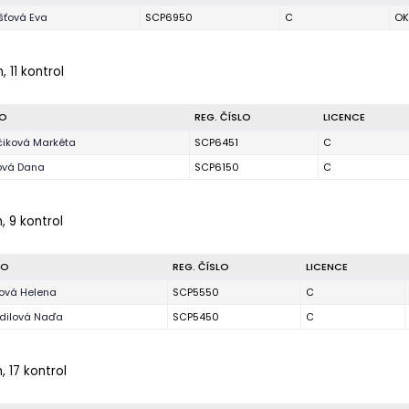
šťová Eva
SCP6950
C
OK
, 11 kontrol
O
REG. ČÍSLO
LICENCE
čiková Markéta
SCP6451
C
ová Dana
SCP6150
C
, 9 kontrol
NO
REG. ČÍSLO
LICENCE
ová Helena
SCP5550
C
dilová Naďa
SCP5450
C
, 17 kontrol