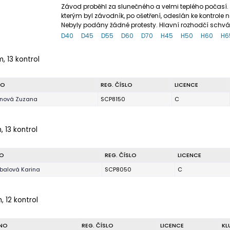
Závod proběhl za slunečného a velmi teplého počasí. 
kterým byl závodník, po ošetření, odeslán ke kontrole
Nebyly podány žádné protesty. Hlavní rozhodčí schvál
D40
D45
D55
D60
D70
H45
H50
H60
H6
, 13 kontrol
NO
REG. ČÍSLO
LICENCE
ínová Zuzana
SCP8150
C
, 13 kontrol
O
REG. ČÍSLO
LICENCE
balová Karina
SCP8050
C
, 12 kontrol
NO
REG. ČÍSLO
LICENCE
KL