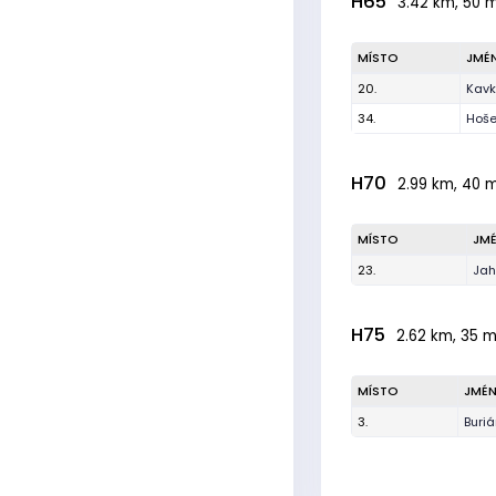
H65
3.42 km, 50 m,
MÍSTO
JMÉ
20.
Kavk
34.
Hoše
H70
2.99 km, 40 m,
MÍSTO
JM
23.
Jah
H75
2.62 km, 35 m,
MÍSTO
JMÉ
3.
Buri