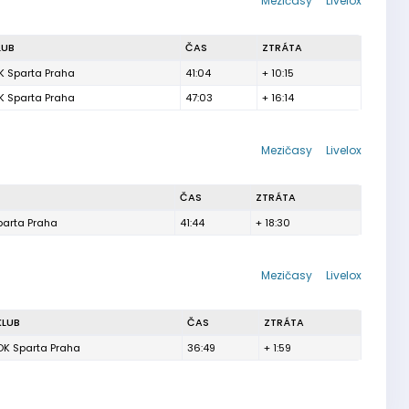
Mezičasy
Livelox
LUB
ČAS
ZTRÁTA
K Sparta Praha
41:04
+ 10:15
K Sparta Praha
47:03
+ 16:14
Mezičasy
Livelox
ČAS
ZTRÁTA
parta Praha
41:44
+ 18:30
Mezičasy
Livelox
KLUB
ČAS
ZTRÁTA
OK Sparta Praha
36:49
+ 1:59