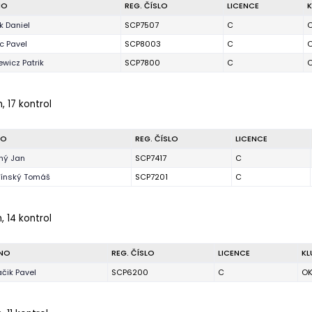
NO
REG. ČÍSLO
LICENCE
K
k Daniel
SCP7507
C
O
c Pavel
SCP8003
C
O
ewicz Patrik
SCP7800
C
O
, 17 kontrol
NO
REG. ČÍSLO
LICENCE
ný Jan
SCP7417
C
vínský Tomáš
SCP7201
C
, 14 kontrol
NO
REG. ČÍSLO
LICENCE
KL
ačik Pavel
SCP6200
C
OK