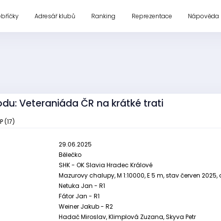
ebříčky
Adresář klubů
Ranking
Reprezentace
Nápověda
du: Veteraniáda ČR na krátké trati
P (17)
29.06.2025
Bělečko
SHK - OK Slavia Hradec Králové
Mazurovy chalupy, M 1:10000, E 5 m, stav červen 2025,
Netuka Jan - R1
Fátor Jan - R1
Weiner Jakub - R2
Hadač Miroslav, Klimplová Zuzana, Skyva Petr