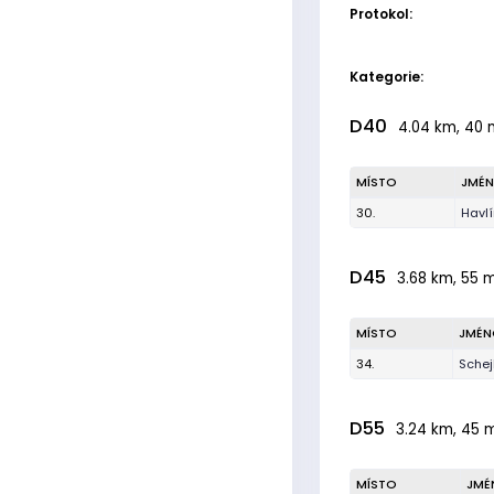
Protokol:
Kategorie:
D40
4.04 km, 40 m
MÍSTO
JMÉ
30.
Havl
D45
3.68 km, 55 m
MÍSTO
JMÉN
34.
Schej
D55
3.24 km, 45 m
MÍSTO
JMÉ