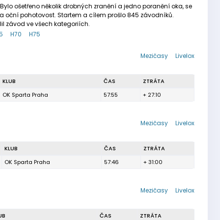
Bylo ošetřeno několik drobných zranění a jedno poranění oka, se
 na oční pohotovost. Startem a cílem prošlo 845 závodníků.
il závod ve všech kategoriích.
5
H70
H75
Mezičasy
Livelox
KLUB
ČAS
ZTRÁTA
OK Sparta Praha
57:55
+ 27:10
Mezičasy
Livelox
KLUB
ČAS
ZTRÁTA
OK Sparta Praha
57:46
+ 31:00
Mezičasy
Livelox
UB
ČAS
ZTRÁTA