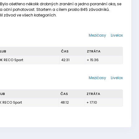
Bylo ošetřeno několik drobných zranění a jedno poranění oka, se
 na oční pohotovost. Startem a cílem prošlo 845 závodníků.
il závod ve všech kategoriích.
Mezičasy
Livelox
LUB
ČAS
ZTRÁTA
K RECO Sport
42:31
+ 15:36
Mezičasy
Livelox
LUB
ČAS
ZTRÁTA
K RECO Sport
48:12
+ 17:10