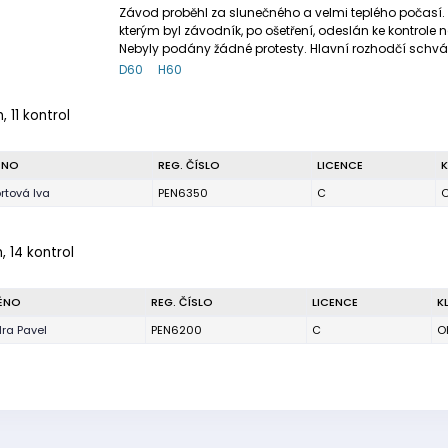
Závod proběhl za slunečného a velmi teplého počasí. 
kterým byl závodník, po ošetření, odeslán ke kontrole
Nebyly podány žádné protesty. Hlavní rozhodčí schvál
D60
H60
, 11 kontrol
ÉNO
REG. ČÍSLO
LICENCE
K
rtová Iva
PEN6350
C
O
, 14 kontrol
ÉNO
REG. ČÍSLO
LICENCE
K
ra Pavel
PEN6200
C
O