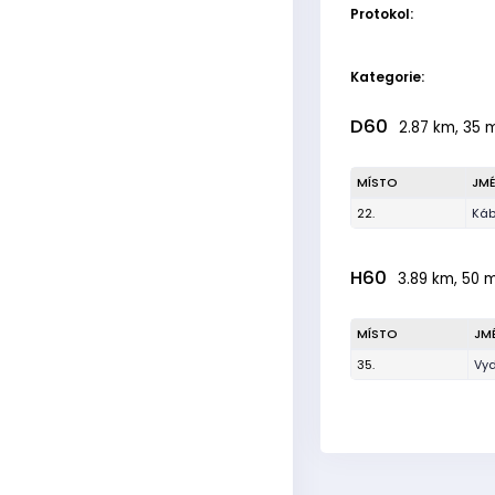
Protokol:
Kategorie:
D60
2.87 km, 35 m
MÍSTO
JM
22.
Káb
H60
3.89 km, 50 m
MÍSTO
JM
35.
Vyd