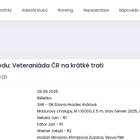
ebříčky
Adresář klubů
Ranking
Reprezentace
Nápověda
du: Veteraniáda ČR na krátké trati
 (2)
29.06.2025
Bělečko
SHK - OK Slavia Hradec Králové
Mazurovy chalupy, M 1:10000, E 5 m, stav červen 2025,
Netuka Jan - R1
Fátor Jan - R1
Weiner Jakub - R2
Hadač Miroslav, Klimplová Zuzana, Skyva Petr